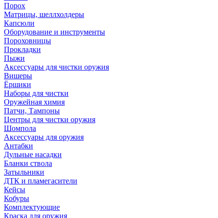
Порох
Матрицы, шеллхолдеры
Капсюли
Оборудование и инструменты
Пороховницы
Прокладки
Пыжи
Аксессуары для чистки оружия
Вишеры
Ёршики
Наборы для чистки
Оружейная химия
Патчи, Тампоны
Центры для чистки оружия
Шомпола
Аксессуары для оружия
Антабки
Дульные насадки
Бланки ствола
Затыльники
ДТК и пламегасители
Кейсы
Кобуры
Комплектующие
Краска для оружия