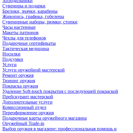
Холодильники
Сувениры и подарки
Брелоки, значки, карабины
Живопись, графика, гобелены
Сувенирные наборы, рюмки, стопки
Часы настенные
Макеты патронов
Чехлы для телефонов
Подарочные сертификаты
Тактическая медицина
Носилки
Подсумки
Услуги
Услуги оружейной мастерской
Ремонт оружия
Тюнинг оружия
Покраска оружия
Удаление Soft-touch покрытия с последующей покраской
Прейскурант мастерской
Дополнительные услуги
Комиссионный отдел
Переоформление оружия
Подарочные карты оружейного магазина
Оружейный Trade-in
Выбор оружия в магазине: профессиональная помощь и