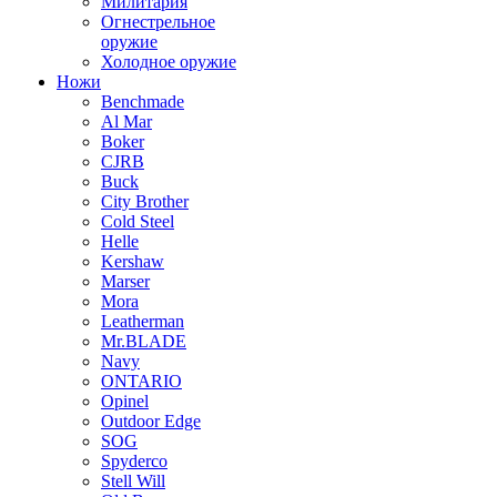
Милитария
Огнестрельное
оружие
Холодное оружие
Ножи
Benchmade
Al Mar
Boker
CJRB
Buck
City Brother
Cold Steel
Helle
Kershaw
Marser
Mora
Leatherman
Mr.BLADE
Navy
ONTARIO
Opinel
Outdoor Edge
SOG
Spyderco
Stell Will