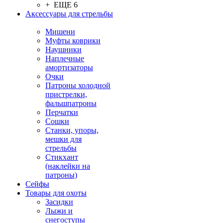
+ ЕЩЕ 6
Аксессуары для стрельбы
Мишени
Муфты коврики
Наушники
Наплечные
амортизаторы
Очки
Патроны холодной
пристрелки,
фальшпатроны
Перчатки
Сошки
Станки, упоры,
мешки для
стрельбы
Стикхант
(наклейки на
патроны)
Сейфы
Товары для охоты
Засидки
Лыжи и
снегоступы