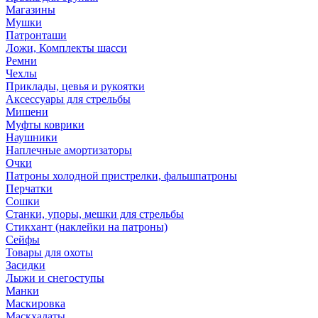
Магазины
Мушки
Патронташи
Ложи, Комплекты шасси
Ремни
Чехлы
Приклады, цевья и рукоятки
Аксессуары для стрельбы
Мишени
Муфты коврики
Наушники
Наплечные амортизаторы
Очки
Патроны холодной пристрелки, фальшпатроны
Перчатки
Сошки
Станки, упоры, мешки для стрельбы
Стикхант (наклейки на патроны)
Сейфы
Товары для охоты
Засидки
Лыжи и снегоступы
Манки
Маскировка
Маскхалаты