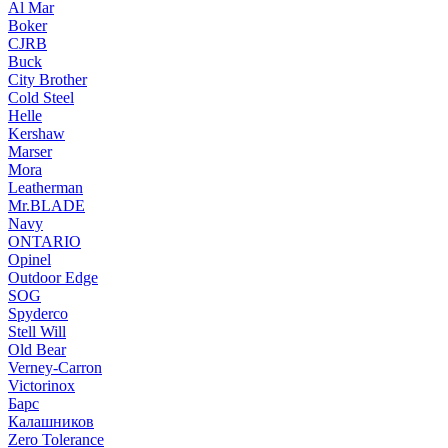
Al Mar
Boker
CJRB
Buck
City Brother
Cold Steel
Helle
Kershaw
Marser
Mora
Leatherman
Mr.BLADE
Navy
ONTARIO
Opinel
Outdoor Edge
SOG
Spyderco
Stell Will
Old Bear
Verney-Carron
Victorinox
Барс
Калашников
Zero Tolerance