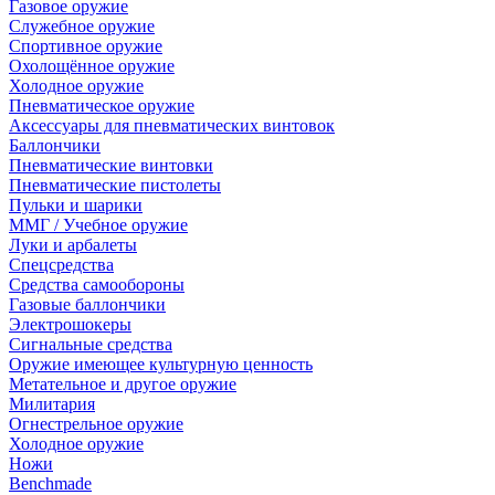
Газовое оружие
Служебное оружие
Спортивное оружие
Охолощённое оружие
Холодное оружие
Пневматическое оружие
Аксессуары для пневматических винтовок
Баллончики
Пневматические винтовки
Пневматические пистолеты
Пульки и шарики
ММГ / Учебное оружие
Луки и арбалеты
Спецсредства
Средства самообороны
Газовые баллончики
Электрошокеры
Сигнальные средства
Оружие имеющее культурную ценность
Метательное и другое оружие
Милитария
Огнестрельное оружие
Холодное оружие
Ножи
Benchmade