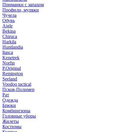
Приманки с запахом
Профили, муляжи
Чучела
Обувь
Aigle
Bekina
Chiruсa
Harkila
Huntlandia
Itasca
Kenetrek
Norfin
P.Original
Remington
Seeland
Voodoo tactical
Псков-Полимер
Рат
Одежда
Брюки
Комбинезоны
Головные уборы
Жилеты
Костюмы
Куртки