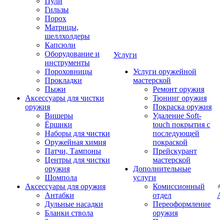
Пули
Гильзы
Порох
Матрицы,
шеллхолдеры
Капсюли
Оборудование и
Услуги
инструменты
Пороховницы
Услуги оружейной
Прокладки
мастерской
Пыжи
Ремонт оружия
Аксессуары для чистки
Тюнинг оружия
оружия
Покраска оружия
Вишеры
Удаление Soft-
Ёршики
touch покрытия с
Наборы для чистки
последующей
Оружейная химия
покраской
Патчи, Тампоны
Прейскурант
Центры для чистки
мастерской
оружия
Дополнительные
Шомпола
услуги
Аксессуары для оружия
Комиссионный
Антабки
отдел
Дульные насадки
Переоформление
Бланки ствола
оружия