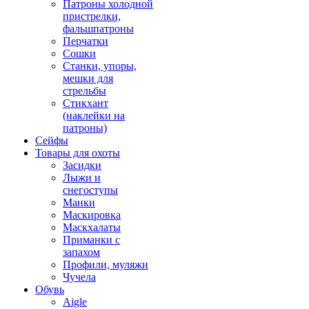
Патроны холодной
пристрелки,
фальшпатроны
Перчатки
Сошки
Станки, упоры,
мешки для
стрельбы
Стикхант
(наклейки на
патроны)
Сейфы
Товары для охоты
Засидки
Лыжи и
снегоступы
Манки
Маскировка
Маскхалаты
Приманки с
запахом
Профили, муляжи
Чучела
Обувь
Aigle