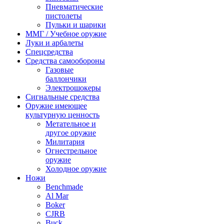
Пневматические
пистолеты
Пульки и шарики
ММГ / Учебное оружие
Луки и арбалеты
Спецсредства
Средства самообороны
Газовые
баллончики
Электрошокеры
Сигнальные средства
Оружие имеющее
культурную ценность
Метательное и
другое оружие
Милитария
Огнестрельное
оружие
Холодное оружие
Ножи
Benchmade
Al Mar
Boker
CJRB
Buck