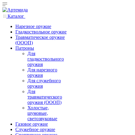
Каталог
Нарезное оружие
Гладкоствольное оружие
Травматическое оружие
(ОООП)
Патроны
Для
гладкоствольного
оружия
Для нарезного
оружия
Для служебного
оружия
Для
травматического
оружия (ОООП)
Холостые,
шумовые,
светозвуковые
Газовое оружие
Служебное оружие
Спортивное оружие