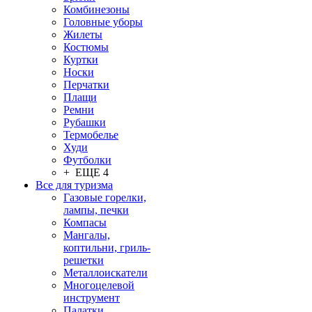
Комбинезоны
Головные уборы
Жилеты
Костюмы
Куртки
Носки
Перчатки
Плащи
Ремни
Рубашки
Термобелье
Худи
Футболки
+ ЕЩЕ 4
Все для туризма
Газовые горелки,
лампы, печки
Компасы
Мангалы,
коптильни, гриль-
решетки
Металлоискатели
Многоцелевой
инструмент
Палатки