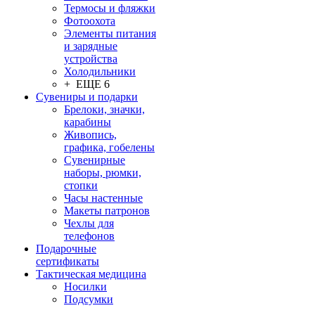
Термосы и фляжки
Фотоохота
Элементы питания
и зарядные
устройства
Холодильники
+ ЕЩЕ 6
Сувениры и подарки
Брелоки, значки,
карабины
Живопись,
графика, гобелены
Сувенирные
наборы, рюмки,
стопки
Часы настенные
Макеты патронов
Чехлы для
телефонов
Подарочные
сертификаты
Тактическая медицина
Носилки
Подсумки