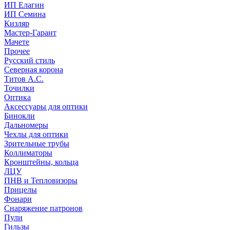
ИП Елагин
ИП Семина
Кизляр
Мастер-Гарант
Мачете
Прочее
Русский стиль
Северная корона
Титов А.С.
Точилки
Оптика
Аксессуары для оптики
Бинокли
Дальномеры
Чехлы для оптики
Зрительные трубы
Коллиматоры
Кронштейны, кольца
ЛЦУ
ПНВ и Тепловизоры
Прицелы
Фонари
Снаряжение патронов
Пули
Гильзы