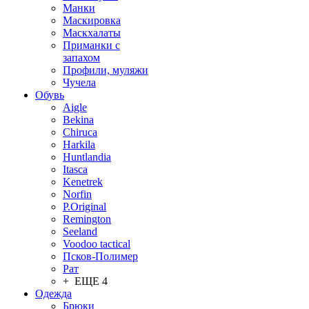
Манки
Маскировка
Маскхалаты
Приманки с
запахом
Профили, муляжи
Чучела
Обувь
Aigle
Bekina
Chiruсa
Harkila
Huntlandia
Itasca
Kenetrek
Norfin
P.Original
Remington
Seeland
Voodoo tactical
Псков-Полимер
Рат
+ ЕЩЕ 4
Одежда
Брюки