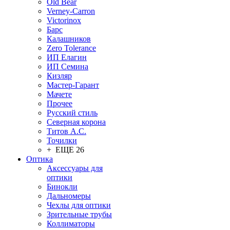
Old Bear
Verney-Carron
Victorinox
Барс
Калашников
Zero Tolerance
ИП Елагин
ИП Семина
Кизляр
Мастер-Гарант
Мачете
Прочее
Русский стиль
Северная корона
Титов А.С.
Точилки
+ ЕЩЕ 26
Оптика
Аксессуары для
оптики
Бинокли
Дальномеры
Чехлы для оптики
Зрительные трубы
Коллиматоры