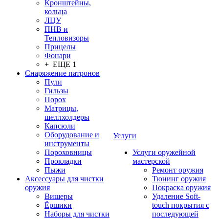
Кронштейны,
кольца
ЛЦУ
ПНВ и
Тепловизоры
Прицелы
Фонари
+ ЕЩЕ 1
Снаряжение патронов
Пули
Гильзы
Порох
Матрицы,
шеллхолдеры
Капсюли
Оборудование и
Услуги
инструменты
Пороховницы
Услуги оружейной
Прокладки
мастерской
Пыжи
Ремонт оружия
Аксессуары для чистки
Тюнинг оружия
оружия
Покраска оружия
Вишеры
Удаление Soft-
Ёршики
touch покрытия с
Наборы для чистки
последующей