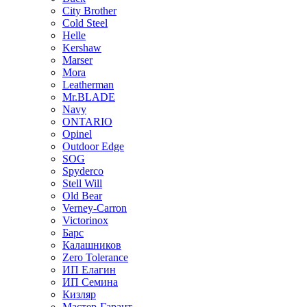
City Brother
Cold Steel
Helle
Kershaw
Marser
Mora
Leatherman
Mr.BLADE
Navy
ONTARIO
Opinel
Outdoor Edge
SOG
Spyderco
Stell Will
Old Bear
Verney-Carron
Victorinox
Барс
Калашников
Zero Tolerance
ИП Елагин
ИП Семина
Кизляр
Мастер-Гарант