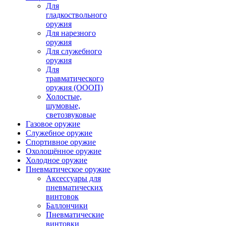
Для
гладкоствольного
оружия
Для нарезного
оружия
Для служебного
оружия
Для
травматического
оружия (ОООП)
Холостые,
шумовые,
светозвуковые
Газовое оружие
Служебное оружие
Спортивное оружие
Охолощённое оружие
Холодное оружие
Пневматическое оружие
Аксессуары для
пневматических
винтовок
Баллончики
Пневматические
винтовки