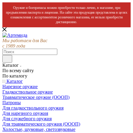
Оружие и боеприпасы можно приобрести только лично, в магазине, при
предъявлении паспорта и лицензии. На сайте эта продукция представлена в целях
ознакомления с ассортиментом розничного магазина, ее нельзя приобрести
дистанционно.
Мы работаем для Вас
с 1989 года
Каталог
По всему сайту
По каталогу
Каталог
Нарезное оружие
Гладкоствольное оружие
Травматическое оружие (ОООП)
Патроны
Для гладкоствольного оружия
Для нарезного оружия
Для служебного оружия
Для травматического оружия (ОООП)
Холостые, шумовые, светозвуковые