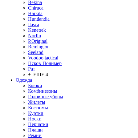
Bekina
Chiruсa
Harkila
Huntlandia
Itasca
Kenetrek
Norfin
P.Original
Remington
Seeland
Voodoo tactical
Псков-Полимер
Рат
+ ЕЩЕ 4
Одежда
Брюки
Комбинезоны
Головные уборы
Жилеты
Костюмы
Куртки
Носки
Перчатки
Плащи
Ремни