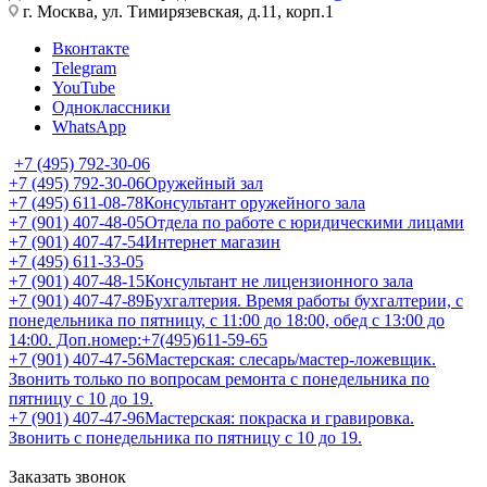
г. Москва, ул. Тимирязевская, д.11, корп.1
Вконтакте
Telegram
YouTube
Одноклассники
WhatsApp
+7 (495) 792-30-06
+7 (495) 792-30-06
Оружейный зал
+7 (495) 611-08-78
Консультант оружейного зала
+7 (901) 407-48-05
Отдела по работе с юридическими лицами
+7 (901) 407-47-54
Интернет магазин
+7 (495) 611-33-05
+7 (901) 407-48-15
Консультант не лицензионного зала
+7 (901) 407-47-89
Бухгалтерия. Время работы бухгалтерии, с
понедельника по пятницу, с 11:00 до 18:00, обед с 13:00 до
14:00. Доп.номер:+7(495)611-59-65
+7 (901) 407-47-56
Мастерская: слесарь/мастер-ложевщик.
Звонить только по вопросам ремонта с понедельника по
пятницу с 10 до 19.
+7 (901) 407-47-96
Мастерская: покраска и гравировка.
Звонить с понедельника по пятницу с 10 до 19.
Заказать звонок