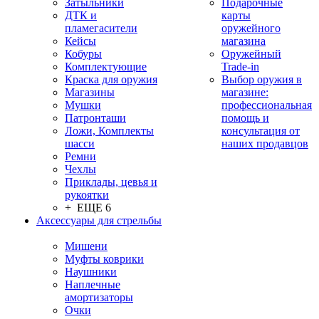
Затыльники
Подарочные
ДТК и
карты
пламегасители
оружейного
Кейсы
магазина
Кобуры
Оружейный
Комплектующие
Trade-in
Краска для оружия
Выбор оружия в
Магазины
магазине:
Мушки
профессиональная
Патронташи
помощь и
Ложи, Комплекты
консультация от
шасси
наших продавцов
Ремни
Чехлы
Приклады, цевья и
рукоятки
+ ЕЩЕ 6
Аксессуары для стрельбы
Мишени
Муфты коврики
Наушники
Наплечные
амортизаторы
Очки