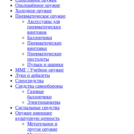
Охолощённое оружие
Холодное оружие
Пневматическое оружие
Аксессуары для
пневматических
винтовок
Баллончики
Пневматические
винтовки
Пневматические
пистолеты
Пульки и шарики
ММГ / Учебное оружие
Луки и арбалеты
Спецсредства
Средства самообороны
Газовые
баллончики
Электрошокеры
Сигнальные средства
Оружие имеющее
культурную ценность
Метательное и
другое оружие