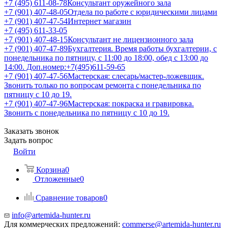
+7 (495) 611-08-78
Консультант оружейного зала
+7 (901) 407-48-05
Отдела по работе с юридическими лицами
+7 (901) 407-47-54
Интернет магазин
+7 (495) 611-33-05
+7 (901) 407-48-15
Консультант не лицензионного зала
+7 (901) 407-47-89
Бухгалтерия. Время работы бухгалтерии, с
понедельника по пятницу, с 11:00 до 18:00, обед с 13:00 до
14:00. Доп.номер:+7(495)611-59-65
+7 (901) 407-47-56
Мастерская: слесарь/мастер-ложевщик.
Звонить только по вопросам ремонта с понедельника по
пятницу с 10 до 19.
+7 (901) 407-47-96
Мастерская: покраска и гравировка.
Звонить с понедельника по пятницу с 10 до 19.
Заказать звонок
Задать вопрос
Войти
Корзина
0
Отложенные
0
Сравнение товаров
0
info@artemida-hunter.ru
Для коммерческих предложений:
commerse@artemida-hunter.ru