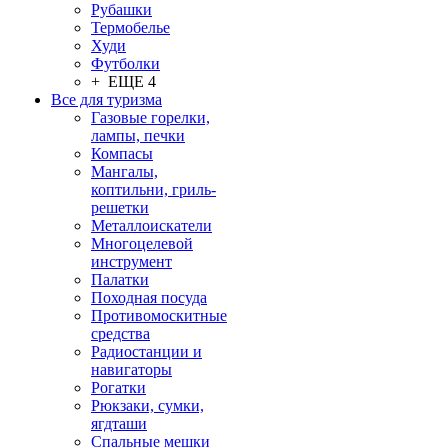
Рубашки
Термобелье
Худи
Футболки
+ ЕЩЕ 4
Все для туризма
Газовые горелки,
лампы, печки
Компасы
Мангалы,
коптильни, гриль-
решетки
Металлоискатели
Многоцелевой
инструмент
Палатки
Походная посуда
Противомоскитные
средства
Радиостанции и
навигаторы
Рогатки
Рюкзаки, сумки,
ягдташи
Спальные мешки