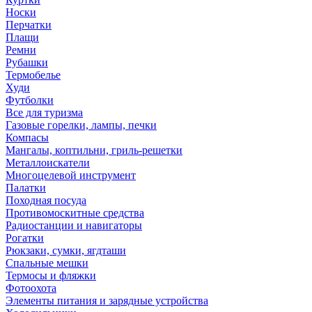
Носки
Перчатки
Плащи
Ремни
Рубашки
Термобелье
Худи
Футболки
Все для туризма
Газовые горелки, лампы, печки
Компасы
Мангалы, коптильни, гриль-решетки
Металлоискатели
Многоцелевой инструмент
Палатки
Походная посуда
Противомоскитные средства
Радиостанции и навигаторы
Рогатки
Рюкзаки, сумки, ягдташи
Спальные мешки
Термосы и фляжки
Фотоохота
Элементы питания и зарядные устройства