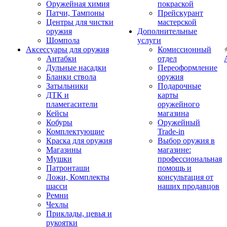
Оружейная химия
покраской
Патчи, Тампоны
Прейскурант
Центры для чистки
мастерской
оружия
Дополнительные
Шомпола
услуги
Аксессуары для оружия
Комиссионный
Антабки
отдел
Дульные насадки
Переоформление
Бланки ствола
оружия
Затыльники
Подарочные
ДТК и
карты
пламегасители
оружейного
Кейсы
магазина
Кобуры
Оружейный
Комплектующие
Trade-in
Краска для оружия
Выбор оружия в
Магазины
магазине:
Мушки
профессиональная
Патронташи
помощь и
Ложи, Комплекты
консультация от
шасси
наших продавцов
Ремни
Чехлы
Приклады, цевья и
рукоятки