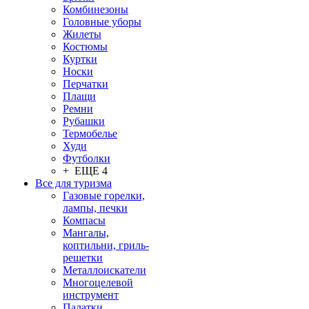
Комбинезоны
Головные уборы
Жилеты
Костюмы
Куртки
Носки
Перчатки
Плащи
Ремни
Рубашки
Термобелье
Худи
Футболки
+ ЕЩЕ 4
Все для туризма
Газовые горелки,
лампы, печки
Компасы
Мангалы,
коптильни, гриль-
решетки
Металлоискатели
Многоцелевой
инструмент
Палатки