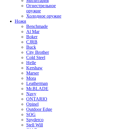
Милитария
Огнестрельное
оружие
Холодное оружие
Ножи
Benchmade
Al Mar
Boker
CJRB
Buck
City Brother
Cold Steel
Helle
Kershaw
Marser
Mora
Leatherman
Mr.BLADE
Navy
ONTARIO
Opinel
Outdoor Edge
SOG
Spyderco
Stell Will