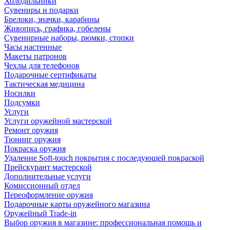
Холодильники
Сувениры и подарки
Брелоки, значки, карабины
Живопись, графика, гобелены
Сувенирные наборы, рюмки, стопки
Часы настенные
Макеты патронов
Чехлы для телефонов
Подарочные сертификаты
Тактическая медицина
Носилки
Подсумки
Услуги
Услуги оружейной мастерской
Ремонт оружия
Тюнинг оружия
Покраска оружия
Удаление Soft-touch покрытия с последующей покраской
Прейскурант мастерской
Дополнительные услуги
Комиссионный отдел
Переоформление оружия
Подарочные карты оружейного магазина
Оружейный Trade-in
Выбор оружия в магазине: профессиональная помощь и