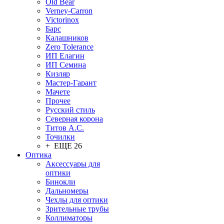
Old Bear
Verney-Carron
Victorinox
Барс
Калашников
Zero Tolerance
ИП Елагин
ИП Семина
Кизляр
Мастер-Гарант
Мачете
Прочее
Русский стиль
Северная корона
Титов А.С.
Точилки
+ ЕЩЕ 26
Оптика
Аксессуары для
оптики
Бинокли
Дальномеры
Чехлы для оптики
Зрительные трубы
Коллиматоры