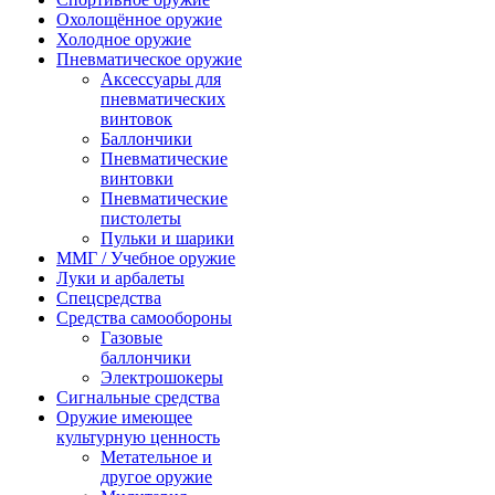
Охолощённое оружие
Холодное оружие
Пневматическое оружие
Аксессуары для
пневматических
винтовок
Баллончики
Пневматические
винтовки
Пневматические
пистолеты
Пульки и шарики
ММГ / Учебное оружие
Луки и арбалеты
Спецсредства
Средства самообороны
Газовые
баллончики
Электрошокеры
Сигнальные средства
Оружие имеющее
культурную ценность
Метательное и
другое оружие