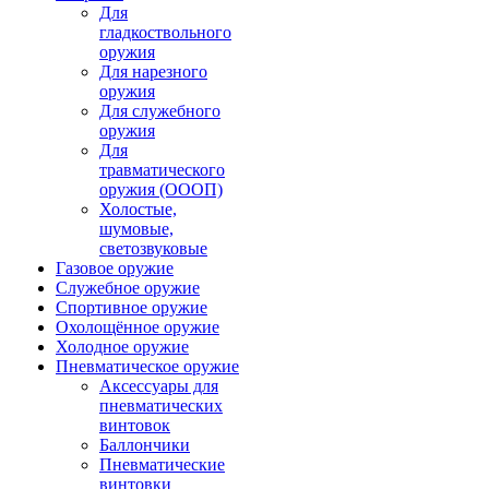
Для
гладкоствольного
оружия
Для нарезного
оружия
Для служебного
оружия
Для
травматического
оружия (ОООП)
Холостые,
шумовые,
светозвуковые
Газовое оружие
Служебное оружие
Спортивное оружие
Охолощённое оружие
Холодное оружие
Пневматическое оружие
Аксессуары для
пневматических
винтовок
Баллончики
Пневматические
винтовки