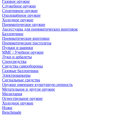
Газовое оружие
Служебное оружие
Спортивное оружие
Охолощённое оружие
Холодное оружие
Пневматическое оружие
Аксессуары для пневматических винтовок
Баллончики
Пневматические винтовки
Пневматические пистолеты
Пульки и шарики
ММГ / Учебное оружие
Луки и арбалеты
Спецсредства
Средства самообороны
Газовые баллончики
Электрошокеры
Сигнальные средства
Оружие имеющее культурную ценность
Метательное и другое оружие
Милитария
Огнестрельное оружие
Холодное оружие
Ножи
Benchmade