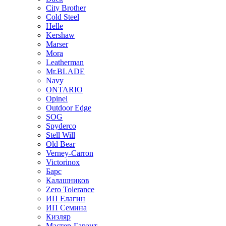
City Brother
Cold Steel
Helle
Kershaw
Marser
Mora
Leatherman
Mr.BLADE
Navy
ONTARIO
Opinel
Outdoor Edge
SOG
Spyderco
Stell Will
Old Bear
Verney-Carron
Victorinox
Барс
Калашников
Zero Tolerance
ИП Елагин
ИП Семина
Кизляр
Мастер-Гарант