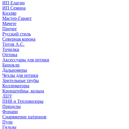
ИП Елагин
ИП Семина
Кизляр
Мастер-Гарант
Мачете
Прочее
Русский стиль
Северная корона
Титов А.С.
Точилки
Оптика
Аксессуары для оптики
Бинокли
Дальномеры
Чехлы для оптики
Зрительные трубы
Коллиматоры
Кронштейны, кольца
ЛЦУ
ПНВ и Тепловизоры
Прицелы
Фонари
Снаряжение патронов
Пули
Гильзы