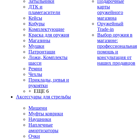
Затыльники
Подарочные
ДТК и
карты
пламегасители
оружейного
Кейсы
магазина
Кобуры
Оружейный
Комплектующие
Trade-in
Краска для оружия
Выбор оружия в
Магазины
магазине:
Мушки
профессиональная
Патронташи
помощь и
Ложи, Комплекты
консультация от
шасси
наших продавцов
Ремни
Чехлы
Приклады, цевья и
рукоятки
+ ЕЩЕ 6
Аксессуары для стрельбы
Мишени
Муфты коврики
Наушники
Наплечные
амортизаторы
Очки