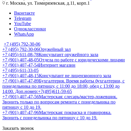
г. Москва, ул. Тимирязевская, д.11, корп.1
Вконтакте
Telegram
YouTube
Одноклассники
WhatsApp
+7 (495) 792-30-06
+7 (495) 792-30-06
Оружейный зал
+7 (495) 611-08-78
Консультант оружейного зала
+7 (901) 407-48-05
Отдела по работе с юридическими лицами
+7 (901) 407-47-54
Интернет магазин
+7 (495) 611-33-05
+7 (901) 407-48-15
Консультант не лицензионного зала
+7 (901) 407-47-89
Бухгалтерия. Время работы бухгалтерии, с
понедельника по пятницу, с 11:00 до 18:00, обед с 13:00 до
14:00. Доп.номер:+7(495)611-59-65
+7 (901) 407-47-56
Мастерская: слесарь/мастер-ложевщик.
Звонить только по вопросам ремонта с понедельника по
пятницу с 10 до 19.
+7 (901) 407-47-96
Мастерская: покраска и гравировка.
Звонить с понедельника по пятницу с 10 до 19.
Заказать звонок