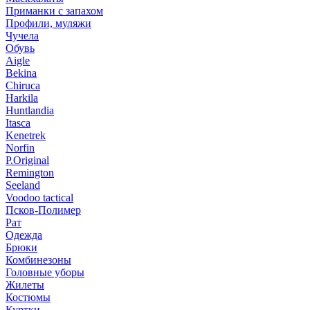
Приманки с запахом
Профили, муляжи
Чучела
Обувь
Aigle
Bekina
Chiruсa
Harkila
Huntlandia
Itasca
Kenetrek
Norfin
P.Original
Remington
Seeland
Voodoo tactical
Псков-Полимер
Рат
Одежда
Брюки
Комбинезоны
Головные уборы
Жилеты
Костюмы
Куртки