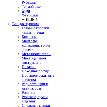
Рубашки
Термобелье
Худи
Футболки
+ ЕЩЕ 4
Все для туризма
Газовые горелки,
лампы, печки
Компасы
Мангалы,
коптильни, гриль-
решетки
Металлоискатели
Многоцелевой
инструмент
Палатки
Походная посуда
Противомоскитные
средства
Радиостанции и
навигаторы
Рогатки
Рюкзаки, сумки,
ягдташи
Спальные мешки