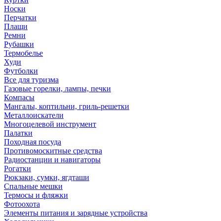
Носки
Перчатки
Плащи
Ремни
Рубашки
Термобелье
Худи
Футболки
Все для туризма
Газовые горелки, лампы, печки
Компасы
Мангалы, коптильни, гриль-решетки
Металлоискатели
Многоцелевой инструмент
Палатки
Походная посуда
Противомоскитные средства
Радиостанции и навигаторы
Рогатки
Рюкзаки, сумки, ягдташи
Спальные мешки
Термосы и фляжки
Фотоохота
Элементы питания и зарядные устройства