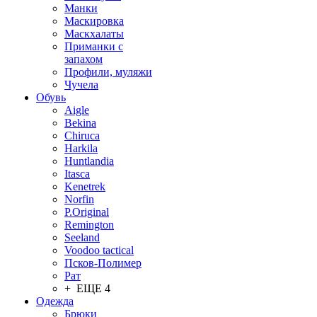
Манки
Маскировка
Маскхалаты
Приманки с
запахом
Профили, муляжи
Чучела
Обувь
Aigle
Bekina
Chiruсa
Harkila
Huntlandia
Itasca
Kenetrek
Norfin
P.Original
Remington
Seeland
Voodoo tactical
Псков-Полимер
Рат
+ ЕЩЕ 4
Одежда
Брюки