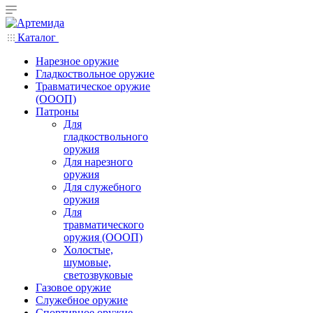
Каталог
Нарезное оружие
Гладкоствольное оружие
Травматическое оружие
(ОООП)
Патроны
Для
гладкоствольного
оружия
Для нарезного
оружия
Для служебного
оружия
Для
травматического
оружия (ОООП)
Холостые,
шумовые,
светозвуковые
Газовое оружие
Служебное оружие
Спортивное оружие