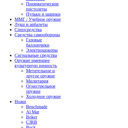
Пневматические
пистолеты
Пульки и шарики
ММГ / Учебное оружие
Луки и арбалеты
Спецсредства
Средства самообороны
Газовые
баллончики
Электрошокеры
Сигнальные средства
Оружие имеющее
культурную ценность
Метательное и
другое оружие
Милитария
Огнестрельное
оружие
Холодное оружие
Ножи
Benchmade
Al Mar
Boker
CJRB
Buck