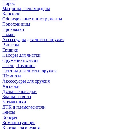
Порох
Матрицы, шеллхолдеры
Капсюли
Оборудование и инструменты
Пороховницы
Прокладки
Пыжи
Аксессуары для чистки оружия
Вишеры
Ёршики
Наборы для чистки
Оружейная химия
Патчи, Тампоны
Центры для чистки оружия
Шомпола
Аксессуары для оружия
Антабки
Дульные насадки
Бланки ствола
Затыльники
ДТК и пламегасители
Кейсы
Кобуры
Комплектующие
Краска для оружия