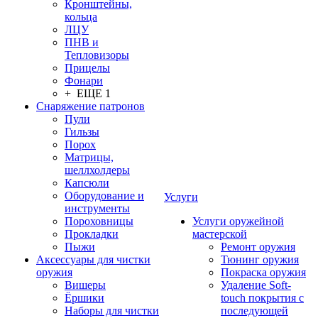
Кронштейны,
кольца
ЛЦУ
ПНВ и
Тепловизоры
Прицелы
Фонари
+ ЕЩЕ 1
Снаряжение патронов
Пули
Гильзы
Порох
Матрицы,
шеллхолдеры
Капсюли
Оборудование и
Услуги
инструменты
Пороховницы
Услуги оружейной
Прокладки
мастерской
Пыжи
Ремонт оружия
Аксессуары для чистки
Тюнинг оружия
оружия
Покраска оружия
Вишеры
Удаление Soft-
Ёршики
touch покрытия с
Наборы для чистки
последующей