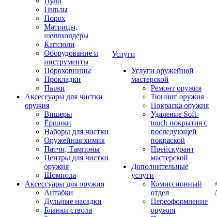
Пули
Гильзы
Порох
Матрицы,
шеллхолдеры
Капсюли
Оборудование и
Услуги
инструменты
Пороховницы
Услуги оружейной
Прокладки
мастерской
Пыжи
Ремонт оружия
Аксессуары для чистки
Тюнинг оружия
оружия
Покраска оружия
Вишеры
Удаление Soft-
Ёршики
touch покрытия с
Наборы для чистки
последующей
Оружейная химия
покраской
Патчи, Тампоны
Прейскурант
Центры для чистки
мастерской
оружия
Дополнительные
Шомпола
услуги
Аксессуары для оружия
Комиссионный
Антабки
отдел
Дульные насадки
Переоформление
Бланки ствола
оружия