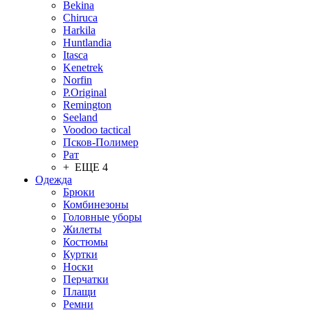
Bekina
Chiruсa
Harkila
Huntlandia
Itasca
Kenetrek
Norfin
P.Original
Remington
Seeland
Voodoo tactical
Псков-Полимер
Рат
+ ЕЩЕ 4
Одежда
Брюки
Комбинезоны
Головные уборы
Жилеты
Костюмы
Куртки
Носки
Перчатки
Плащи
Ремни