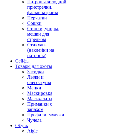
Патроны холодной
пристрелки,
фальшпатроны
Перчатки
Сошки
Станки, упоры,
мешки для
стрельбы
Стикхант
(наклейки на
патроны)
Сейфы
Товары для охоты
Засидки
Лыжи и
снегоступы
Манки
Маскировка
Маскхалаты
Приманки с
запахом
Профили, муляжи
Чучела
Обувь
Aigle