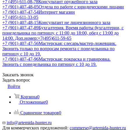
+7 (495) 611-08-78
Консультант оружейного зала
+7 (901) 407-48-05
Отдела по работе с юридическими лицами
+7 (901) 407-47-54
Интернет магазин
+7 (495) 611-33-05
+7 (901) 407-48-15
Консультант не лицензионного зала
+7 (901) 407-47-89
Бухгалтерия. Время работы бухгалтерии, с
понедельника по пятницу, с 11:00 до 18:00, обед с 13:00 до
14:00. Доп.номер:+7(495)611-59-65
+7 (901) 407-47-56
Мастерская: слесарь/мастер-ложевщик.
Звонить только по вопросам ремонта с понедельника по
пятницу с 10 до 19.
+7 (901) 407-47-96
Мастерская: покраска и гравировка.
Звонить с понедельника по пятницу с 10 до 19.
Заказать звонок
Задать вопрос
Войти
Корзина
0
Отложенные
0
Сравнение товаров
0
info@artemida-hunter.ru
Для коммерческих предложений:
commerse@artemida-hunter.ru