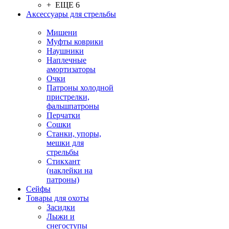
+ ЕЩЕ 6
Аксессуары для стрельбы
Мишени
Муфты коврики
Наушники
Наплечные
амортизаторы
Очки
Патроны холодной
пристрелки,
фальшпатроны
Перчатки
Сошки
Станки, упоры,
мешки для
стрельбы
Стикхант
(наклейки на
патроны)
Сейфы
Товары для охоты
Засидки
Лыжи и
снегоступы