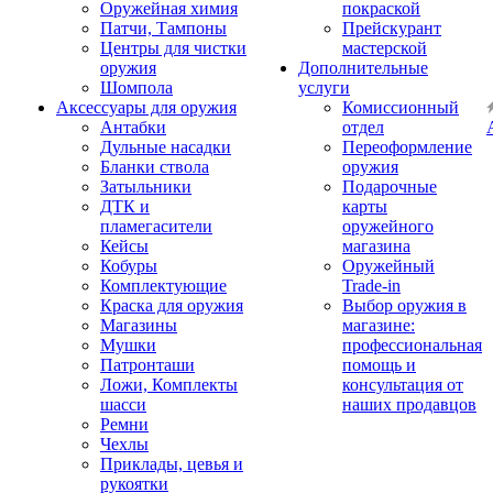
Оружейная химия
покраской
Патчи, Тампоны
Прейскурант
Центры для чистки
мастерской
оружия
Дополнительные
Шомпола
услуги
Аксессуары для оружия
Комиссионный
Антабки
отдел
Дульные насадки
Переоформление
Бланки ствола
оружия
Затыльники
Подарочные
ДТК и
карты
пламегасители
оружейного
Кейсы
магазина
Кобуры
Оружейный
Комплектующие
Trade-in
Краска для оружия
Выбор оружия в
Магазины
магазине:
Мушки
профессиональная
Патронташи
помощь и
Ложи, Комплекты
консультация от
шасси
наших продавцов
Ремни
Чехлы
Приклады, цевья и
рукоятки