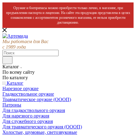
Оружие и боеприпасы можно приобрести только лично, в магазине, при
предъявлении паспорта и лицензии. На сайте эта продукция представлена в целях
ознакомления с ассортиментом розничного магазина, ее нельзя приобрести
дистанционно.
Мы работаем для Вас
с 1989 года
Каталог
По всему сайту
По каталогу
Каталог
Нарезное оружие
Гладкоствольное оружие
Травматическое оружие (ОООП)
Патроны
Для гладкоствольного оружия
Для нарезного оружия
Для служебного оружия
Для травматического оружия (ОООП)
Холостые, шумовые, светозвуковые