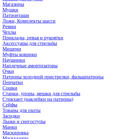
Магазины
Мушки
Патронташи
Ложи, Комплекты шасси
Ремни
Чехлы
Приклады, цевья и рукоятки
Аксессуары для стрельбы
Мишени
Муфты коврики
Наушники
Наплечные амортизаторы
Очки
Патроны холодной пристрелки, фальшпатроны
Перчатки
Сошки
Станки, упоры, мешки для стрельбы
Стикхант (наклейки на патроны)
Сейфы
Товары для охоты
Засидки
Лыжи и снегоступы
Манки
Маскировка
Маскхалаты