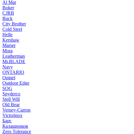
Al Mar
Boker
CJRB
Buck
City Brother
Cold Steel
Helle
Kershaw
Marser
Mora
Leatherman
Mr.BLADE
Navy
ONTARIO
Opinel
Outdoor Edge
SOG
Spyderco
Stell Will
Old Bear
Verney-Carron
Victorinox
Барс
Калашников
Zero Tolerance