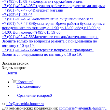
+7 (495) 611-08-78
Консультант оружейного зала
+7 (901) 407-48-05
Отдела по работе с юридическими лицами
+7 (901) 407-47-54
Интернет магазин
+7 (495) 611-33-05
+7 (901) 407-48-15
Консультант не лицензионного зала
+7 (901) 407-47-89
Бухгалтерия. Время работы бухгалтерии, с
понедельника по пятницу, с 11:00 до 18:00, обед с 13:00 до
14:00. Доп.номер:+7(495)611-59-65
+7 (901) 407-47-56
Мастерская: слесарь/мастер-ложевщик.
Звонить только по вопросам ремонта с понедельника по
пятницу с 10 до 19.
+7 (901) 407-47-96
Мастерская: покраска и гравировка.
Звонить с понедельника по пятницу с 10 до 19.
Заказать звонок
Задать вопрос
Войти
Корзина
0
Отложенные
0
Сравнение товаров
0
info@artemida-hunter.ru
Для коммерческих предложений:
commerse@artemida-hunter.ru