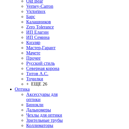
Old Bear
Verney-Carron
Victorinox
Барс
Калашников
Zero Tolerance
ИП Елагин
ИП Семина
Кизляр
Мастер-Гарант
Мачете
Прочее
Русский стиль
Северная корона
Титов А.С.
Точилки
+ ЕЩЕ 26
Оптика
Аксессуары для
оптики
Бинокли
Дальномеры
Чехлы для оптики
Зрительные трубы
Коллиматоры