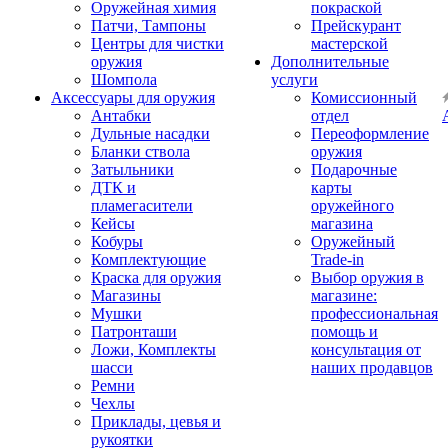
Оружейная химия
покраской
Патчи, Тампоны
Прейскурант
Центры для чистки
мастерской
оружия
Дополнительные
Шомпола
услуги
Аксессуары для оружия
Комиссионный
Антабки
отдел
Дульные насадки
Переоформление
Бланки ствола
оружия
Затыльники
Подарочные
ДТК и
карты
пламегасители
оружейного
Кейсы
магазина
Кобуры
Оружейный
Комплектующие
Trade-in
Краска для оружия
Выбор оружия в
Магазины
магазине:
Мушки
профессиональная
Патронташи
помощь и
Ложи, Комплекты
консультация от
шасси
наших продавцов
Ремни
Чехлы
Приклады, цевья и
рукоятки