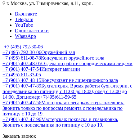
г. Москва, ул. Тимирязевская, д.11, корп.1
Вконтакте
Telegram
YouTube
Одноклассники
WhatsApp
+7 (495) 792-30-06
+7 (495) 792-30-06
Оружейный зал
+7 (495) 611-08-78
Консультант оружейного зала
+7 (901) 407-48-05
Отдела по работе с юридическими лицами
+7 (901) 407-47-54
Интернет магазин
+7 (495) 611-33-05
+7 (901) 407-48-15
Консультант не лицензионного зала
+7 (901) 407-47-89
Бухгалтерия. Время работы бухгалтерии, с
понедельника по пятницу, с 11:00 до 18:00, обед с 13:00 до
14:00. Доп.номер:+7(495)611-59-65
+7 (901) 407-47-56
Мастерская: слесарь/мастер-ложевщик.
Звонить только по вопросам ремонта с понедельника по
пятницу с 10 до 19.
+7 (901) 407-47-96
Мастерская: покраска и гравировка.
Звонить с понедельника по пятницу с 10 до 19.
Заказать звонок