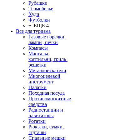
Рубашки
Термобелье
Худи
Футболки
+ ЕЩЕ 4
Все для туризма
Газовые горелки,
лампы, печки
Компасы
Мангалы,
коптильни, гриль-
решетки
Металлоискатели
Многоцелевой
инструмент
Палатки
Походная посуда
Противомоскитные
средства
Радиостанции и
навигаторы
Рогатки
Рюкзаки, сумки,
ягдташи
Спальные мешки