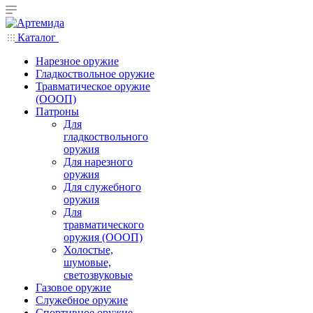
Каталог
Нарезное оружие
Гладкоствольное оружие
Травматическое оружие
(ОООП)
Патроны
Для
гладкоствольного
оружия
Для нарезного
оружия
Для служебного
оружия
Для
травматического
оружия (ОООП)
Холостые,
шумовые,
светозвуковые
Газовое оружие
Служебное оружие
Спортивное оружие