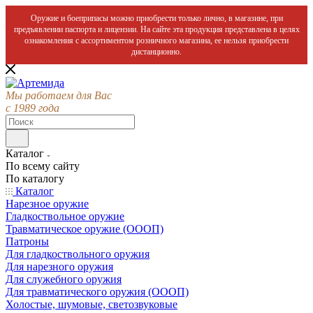
Оружие и боеприпасы можно приобрести только лично, в магазине, при
предъявлении паспорта и лицензии. На сайте эта продукция представлена в целях
ознакомления с ассортиментом розничного магазина, ее нельзя приобрести
дистанционно.
Мы работаем для Вас
с 1989 года
Каталог
По всему сайту
По каталогу
Каталог
Нарезное оружие
Гладкоствольное оружие
Травматическое оружие (ОООП)
Патроны
Для гладкоствольного оружия
Для нарезного оружия
Для служебного оружия
Для травматического оружия (ОООП)
Холостые, шумовые, светозвуковые