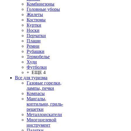
Комбинезоны
Головные уборы
Жилеты
Костюмы
Куртки
Носки
Перчатки
Плащи
Ремни
Рубашки
Термобелье
Худи
Футболки
+ ЕЩЕ 4
Все для туризма
Газовые горелки,
лампы, печки
Компасы
Мангалы,
коптильни, гриль-
решетки
Металлоискатели
Многоцелевой
инструмент
Палатки