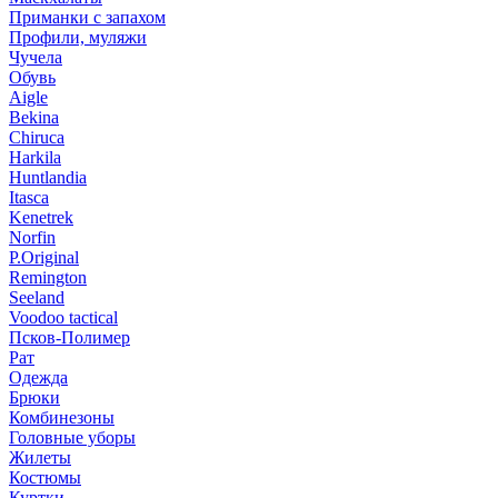
Приманки с запахом
Профили, муляжи
Чучела
Обувь
Aigle
Bekina
Chiruсa
Harkila
Huntlandia
Itasca
Kenetrek
Norfin
P.Original
Remington
Seeland
Voodoo tactical
Псков-Полимер
Рат
Одежда
Брюки
Комбинезоны
Головные уборы
Жилеты
Костюмы
Куртки