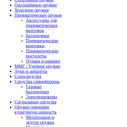
Охолощённое оружие
Холодное оружие
Пневматическое оружие
Аксессуары для
пневматических
винтовок
Баллончики
Пневматические
винтовки
Пневматические
пистолеты
Пульки и шарики
ММГ / Учебное оружие
Луки и арбалеты
Спецсредства
Средства самообороны
Газовые
баллончики
Электрошокеры
Сигнальные средства
Оружие имеющее
культурную ценность
Метательное и
другое оружие