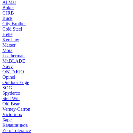
Al Mar
Boker
CJRB
Buck
City Brother
Cold Steel
Helle
Kershaw
Marser
Mora
Leatherman
Mr.BLADE
Navy
ONTARIO
Opinel
Outdoor Edge
SOG
Spyderco
Stell Will
Old Bear
Verney-Carron
Victorinox
Барс
Калашников
Zero Tolerance