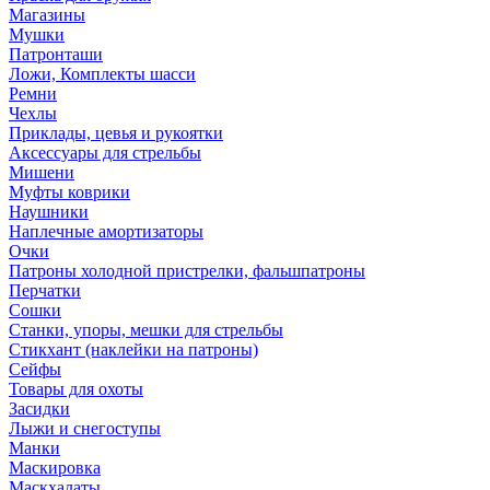
Магазины
Мушки
Патронташи
Ложи, Комплекты шасси
Ремни
Чехлы
Приклады, цевья и рукоятки
Аксессуары для стрельбы
Мишени
Муфты коврики
Наушники
Наплечные амортизаторы
Очки
Патроны холодной пристрелки, фальшпатроны
Перчатки
Сошки
Станки, упоры, мешки для стрельбы
Стикхант (наклейки на патроны)
Сейфы
Товары для охоты
Засидки
Лыжи и снегоступы
Манки
Маскировка
Маскхалаты