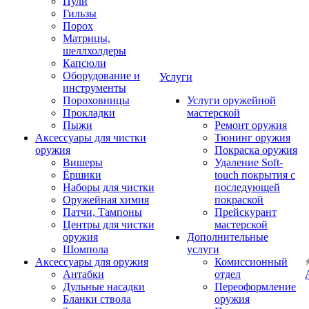
Пули
Гильзы
Порох
Матрицы,
шеллхолдеры
Капсюли
Оборудование и
Услуги
инструменты
Пороховницы
Услуги оружейной
Прокладки
мастерской
Пыжи
Ремонт оружия
Аксессуары для чистки
Тюнинг оружия
оружия
Покраска оружия
Вишеры
Удаление Soft-
Ёршики
touch покрытия с
Наборы для чистки
последующей
Оружейная химия
покраской
Патчи, Тампоны
Прейскурант
Центры для чистки
мастерской
оружия
Дополнительные
Шомпола
услуги
Аксессуары для оружия
Комиссионный
Антабки
отдел
Дульные насадки
Переоформление
Бланки ствола
оружия