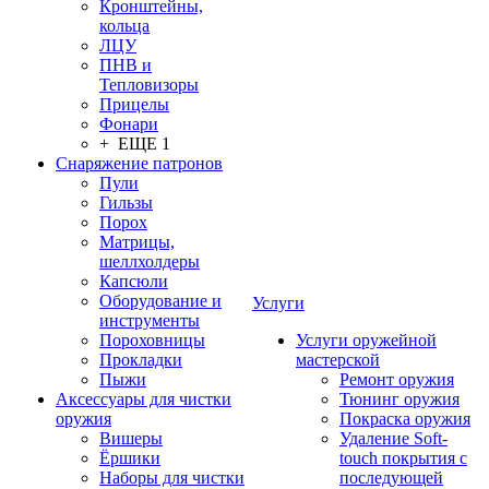
Кронштейны,
кольца
ЛЦУ
ПНВ и
Тепловизоры
Прицелы
Фонари
+ ЕЩЕ 1
Снаряжение патронов
Пули
Гильзы
Порох
Матрицы,
шеллхолдеры
Капсюли
Оборудование и
Услуги
инструменты
Пороховницы
Услуги оружейной
Прокладки
мастерской
Пыжи
Ремонт оружия
Аксессуары для чистки
Тюнинг оружия
оружия
Покраска оружия
Вишеры
Удаление Soft-
Ёршики
touch покрытия с
Наборы для чистки
последующей