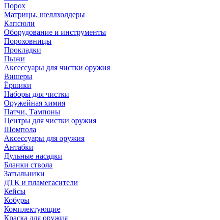
Порох
Матрицы, шеллхолдеры
Капсюли
Оборудование и инструменты
Пороховницы
Прокладки
Пыжи
Аксессуары для чистки оружия
Вишеры
Ёршики
Наборы для чистки
Оружейная химия
Патчи, Тампоны
Центры для чистки оружия
Шомпола
Аксессуары для оружия
Антабки
Дульные насадки
Бланки ствола
Затыльники
ДТК и пламегасители
Кейсы
Кобуры
Комплектующие
Краска для оружия