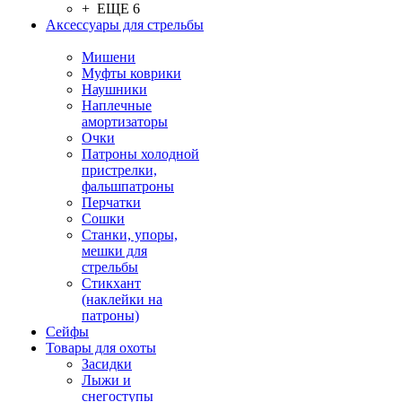
+ ЕЩЕ 6
Аксессуары для стрельбы
Мишени
Муфты коврики
Наушники
Наплечные
амортизаторы
Очки
Патроны холодной
пристрелки,
фальшпатроны
Перчатки
Сошки
Станки, упоры,
мешки для
стрельбы
Стикхант
(наклейки на
патроны)
Сейфы
Товары для охоты
Засидки
Лыжи и
снегоступы