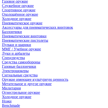
Газовое оружие
Служебное оружие
Спортивное оружие
Охолощённое оружие
Холодное оружие
Пневматическое оружие
Аксессуары для пневматических винтовок
Баллончики
Пневматические винтовки
Пневматические пистолеты
Пульки и шарики
ММГ / Учебное оружие
Луки и арбалеты
Спецсредства
Средства самообороны
Газовые баллончики
Электрошокеры
Сигнальные средства
Оружие имеющее культурную ценность
Метательное и другое оружие
Милитария
Огнестрельное оружие
Холодное оружие
Ножи
Benchmade