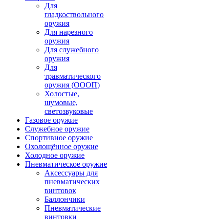
Для
гладкоствольного
оружия
Для нарезного
оружия
Для служебного
оружия
Для
травматического
оружия (ОООП)
Холостые,
шумовые,
светозвуковые
Газовое оружие
Служебное оружие
Спортивное оружие
Охолощённое оружие
Холодное оружие
Пневматическое оружие
Аксессуары для
пневматических
винтовок
Баллончики
Пневматические
винтовки