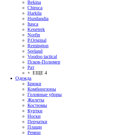
Bekina
Chiruсa
Harkila
Huntlandia
Itasca
Kenetrek
Norfin
P.Original
Remington
Seeland
Voodoo tactical
Псков-Полимер
Рат
+ ЕЩЕ 4
Одежда
Брюки
Комбинезоны
Головные уборы
Жилеты
Костюмы
Куртки
Носки
Перчатки
Плащи
Ремни