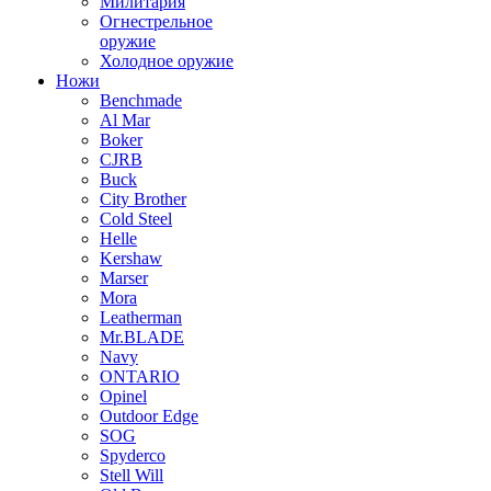
Милитария
Огнестрельное
оружие
Холодное оружие
Ножи
Benchmade
Al Mar
Boker
CJRB
Buck
City Brother
Cold Steel
Helle
Kershaw
Marser
Mora
Leatherman
Mr.BLADE
Navy
ONTARIO
Opinel
Outdoor Edge
SOG
Spyderco
Stell Will