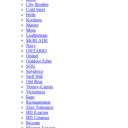
City Brother
Cold Steel
Helle
Kershaw
Marser
Mora
Leatherman
Mr.BLADE
Navy
ONTARIO
Opinel
Outdoor Edge
SOG
Spyderco
Stell Will
Old Bear
Verney-Carron
Victorinox
Барс
Калашников
Zero Tolerance
ИП Елагин
ИП Семина
Кизляр
Мастер-Гарант