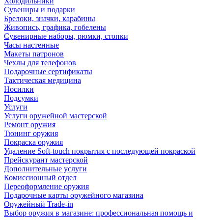
Холодильники
Сувениры и подарки
Брелоки, значки, карабины
Живопись, графика, гобелены
Сувенирные наборы, рюмки, стопки
Часы настенные
Макеты патронов
Чехлы для телефонов
Подарочные сертификаты
Тактическая медицина
Носилки
Подсумки
Услуги
Услуги оружейной мастерской
Ремонт оружия
Тюнинг оружия
Покраска оружия
Удаление Soft-touch покрытия с последующей покраской
Прейскурант мастерской
Дополнительные услуги
Комиссионный отдел
Переоформление оружия
Подарочные карты оружейного магазина
Оружейный Trade-in
Выбор оружия в магазине: профессиональная помощь и