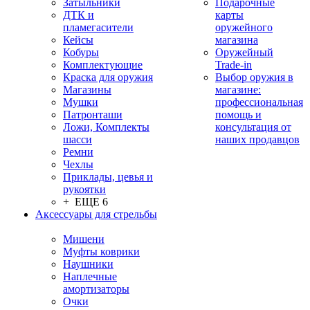
Затыльники
Подарочные
ДТК и
карты
пламегасители
оружейного
Кейсы
магазина
Кобуры
Оружейный
Комплектующие
Trade-in
Краска для оружия
Выбор оружия в
Магазины
магазине:
Мушки
профессиональная
Патронташи
помощь и
Ложи, Комплекты
консультация от
шасси
наших продавцов
Ремни
Чехлы
Приклады, цевья и
рукоятки
+ ЕЩЕ 6
Аксессуары для стрельбы
Мишени
Муфты коврики
Наушники
Наплечные
амортизаторы
Очки