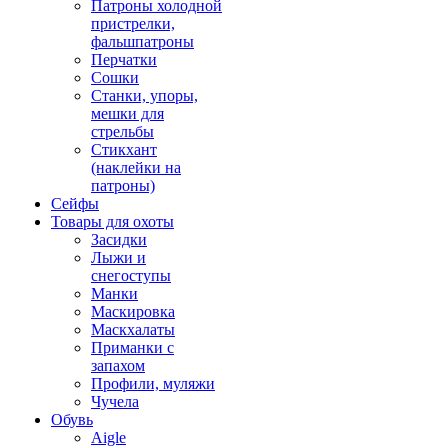
Патроны холодной
пристрелки,
фальшпатроны
Перчатки
Сошки
Станки, упоры,
мешки для
стрельбы
Стикхант
(наклейки на
патроны)
Сейфы
Товары для охоты
Засидки
Лыжи и
снегоступы
Манки
Маскировка
Маскхалаты
Приманки с
запахом
Профили, муляжи
Чучела
Обувь
Aigle