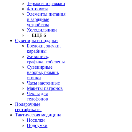
Термосы и фляжки
Фотоохота
Элементы питания
и зарядные
устройства
Холодильники
+ ЕЩЕ 6
Сувениры и подарки
Брелоки, значки,
карабины
Живопись,
графика, гобелены
Сувенирные
наборы, рюмки,
стопки
Часы настенные
Макеты патронов
Чехлы для
телефонов
Подарочные
сертификаты
Тактическая медицина
Носилки
Подсумки