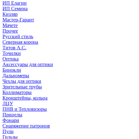
ИП Елагин
ИП Семина
Кизляр
Мастер-Гарант
Мачете
Прочее
Русский стиль
Северная корона
Титов А.С.
Точилки
Оптика
Аксессуары для оптики
Бинокли
Дальномеры
Чехлы для оптики
Зрительные трубы
Коллиматоры
Кронштейны, кольца
ЛЦУ
ПНВ и Тепловизоры
Прицелы
Фонари
Снаряжение патронов
Пули
Гильзы