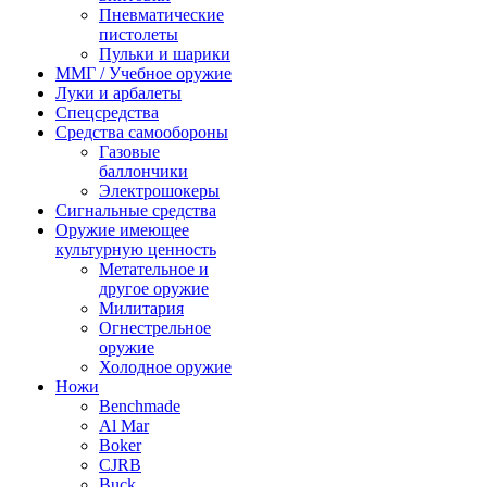
Пневматические
пистолеты
Пульки и шарики
ММГ / Учебное оружие
Луки и арбалеты
Спецсредства
Средства самообороны
Газовые
баллончики
Электрошокеры
Сигнальные средства
Оружие имеющее
культурную ценность
Метательное и
другое оружие
Милитария
Огнестрельное
оружие
Холодное оружие
Ножи
Benchmade
Al Mar
Boker
CJRB
Buck