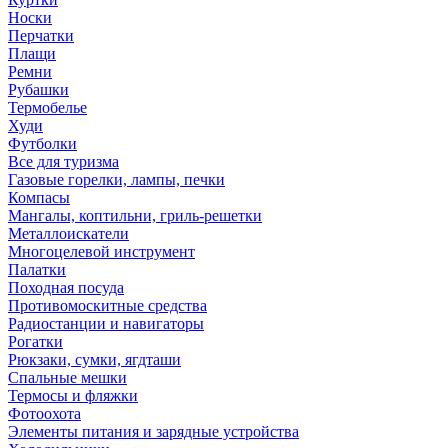
Носки
Перчатки
Плащи
Ремни
Рубашки
Термобелье
Худи
Футболки
Все для туризма
Газовые горелки, лампы, печки
Компасы
Мангалы, коптильни, гриль-решетки
Металлоискатели
Многоцелевой инструмент
Палатки
Походная посуда
Противомоскитные средства
Радиостанции и навигаторы
Рогатки
Рюкзаки, сумки, ягдташи
Спальные мешки
Термосы и фляжки
Фотоохота
Элементы питания и зарядные устройства