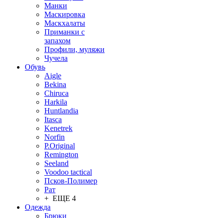
Манки
Маскировка
Маскхалаты
Приманки с
запахом
Профили, муляжи
Чучела
Обувь
Aigle
Bekina
Chiruсa
Harkila
Huntlandia
Itasca
Kenetrek
Norfin
P.Original
Remington
Seeland
Voodoo tactical
Псков-Полимер
Рат
+ ЕЩЕ 4
Одежда
Брюки