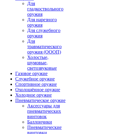
Для
гладкоствольного
оружия
Для нарезного
оружия
Для служебного
оружия
Для
травматического
оружия (ОООП)
Холостые,
шумовые,
светозвуковые
Газовое оружие
Служебное оружие
Спортивное оружие
Охолощённое оружие
Холодное оружие
Пневматическое оружие
Аксессуары для
пневматических
винтовок
Баллончики
Пневматические
винтовки