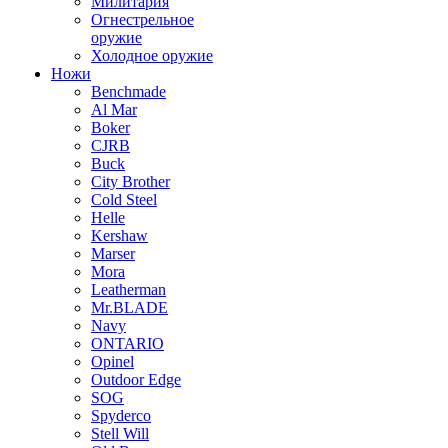
Милитария
Огнестрельное
оружие
Холодное оружие
Ножи
Benchmade
Al Mar
Boker
CJRB
Buck
City Brother
Cold Steel
Helle
Kershaw
Marser
Mora
Leatherman
Mr.BLADE
Navy
ONTARIO
Opinel
Outdoor Edge
SOG
Spyderco
Stell Will