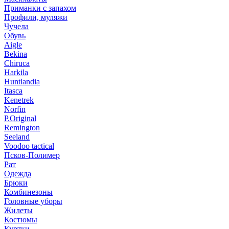
Приманки с запахом
Профили, муляжи
Чучела
Обувь
Aigle
Bekina
Chiruсa
Harkila
Huntlandia
Itasca
Kenetrek
Norfin
P.Original
Remington
Seeland
Voodoo tactical
Псков-Полимер
Рат
Одежда
Брюки
Комбинезоны
Головные уборы
Жилеты
Костюмы
Куртки