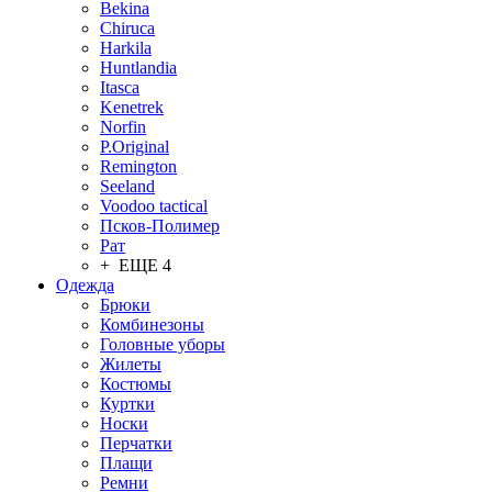
Bekina
Chiruсa
Harkila
Huntlandia
Itasca
Kenetrek
Norfin
P.Original
Remington
Seeland
Voodoo tactical
Псков-Полимер
Рат
+ ЕЩЕ 4
Одежда
Брюки
Комбинезоны
Головные уборы
Жилеты
Костюмы
Куртки
Носки
Перчатки
Плащи
Ремни