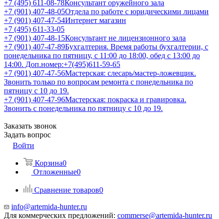
+7 (495) 611-08-78
Консультант оружейного зала
+7 (901) 407-48-05
Отдела по работе с юридическими лицами
+7 (901) 407-47-54
Интернет магазин
+7 (495) 611-33-05
+7 (901) 407-48-15
Консультант не лицензионного зала
+7 (901) 407-47-89
Бухгалтерия. Время работы бухгалтерии, с
понедельника по пятницу, с 11:00 до 18:00, обед с 13:00 до
14:00. Доп.номер:+7(495)611-59-65
+7 (901) 407-47-56
Мастерская: слесарь/мастер-ложевщик.
Звонить только по вопросам ремонта с понедельника по
пятницу с 10 до 19.
+7 (901) 407-47-96
Мастерская: покраска и гравировка.
Звонить с понедельника по пятницу с 10 до 19.
Заказать звонок
Задать вопрос
Войти
Корзина
0
Отложенные
0
Сравнение товаров
0
info@artemida-hunter.ru
Для коммерческих предложений:
commerse@artemida-hunter.ru