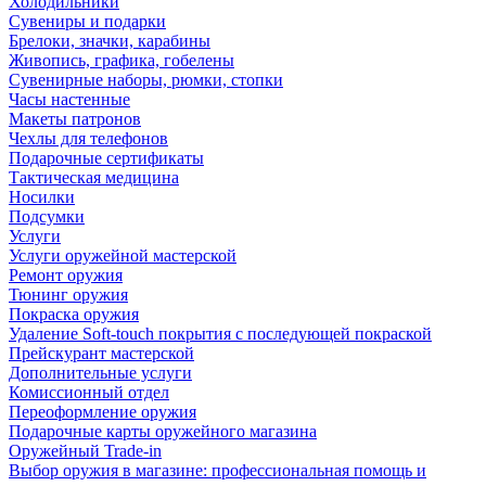
Холодильники
Сувениры и подарки
Брелоки, значки, карабины
Живопись, графика, гобелены
Сувенирные наборы, рюмки, стопки
Часы настенные
Макеты патронов
Чехлы для телефонов
Подарочные сертификаты
Тактическая медицина
Носилки
Подсумки
Услуги
Услуги оружейной мастерской
Ремонт оружия
Тюнинг оружия
Покраска оружия
Удаление Soft-touch покрытия с последующей покраской
Прейскурант мастерской
Дополнительные услуги
Комиссионный отдел
Переоформление оружия
Подарочные карты оружейного магазина
Оружейный Trade-in
Выбор оружия в магазине: профессиональная помощь и