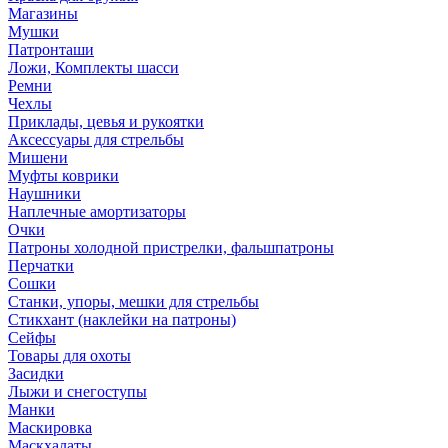
Магазины
Мушки
Патронташи
Ложи, Комплекты шасси
Ремни
Чехлы
Приклады, цевья и рукоятки
Аксессуары для стрельбы
Мишени
Муфты коврики
Наушники
Наплечные амортизаторы
Очки
Патроны холодной пристрелки, фальшпатроны
Перчатки
Сошки
Станки, упоры, мешки для стрельбы
Стикхант (наклейки на патроны)
Сейфы
Товары для охоты
Засидки
Лыжи и снегоступы
Манки
Маскировка
Маскхалаты