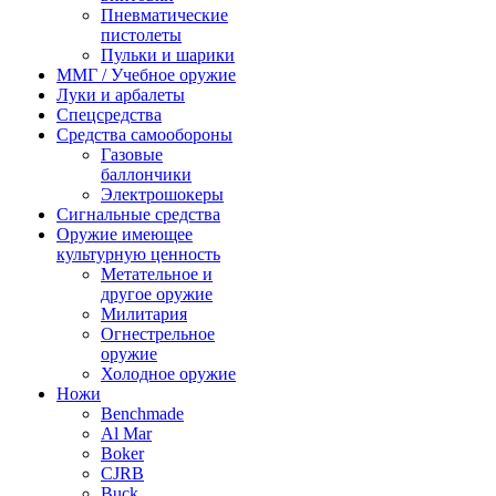
Пневматические
пистолеты
Пульки и шарики
ММГ / Учебное оружие
Луки и арбалеты
Спецсредства
Средства самообороны
Газовые
баллончики
Электрошокеры
Сигнальные средства
Оружие имеющее
культурную ценность
Метательное и
другое оружие
Милитария
Огнестрельное
оружие
Холодное оружие
Ножи
Benchmade
Al Mar
Boker
CJRB
Buck