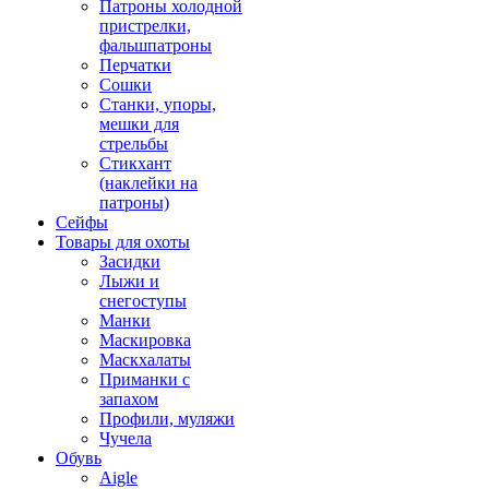
Патроны холодной
пристрелки,
фальшпатроны
Перчатки
Сошки
Станки, упоры,
мешки для
стрельбы
Стикхант
(наклейки на
патроны)
Сейфы
Товары для охоты
Засидки
Лыжи и
снегоступы
Манки
Маскировка
Маскхалаты
Приманки с
запахом
Профили, муляжи
Чучела
Обувь
Aigle