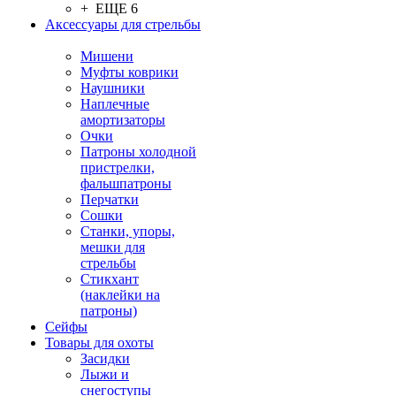
+ ЕЩЕ 6
Аксессуары для стрельбы
Мишени
Муфты коврики
Наушники
Наплечные
амортизаторы
Очки
Патроны холодной
пристрелки,
фальшпатроны
Перчатки
Сошки
Станки, упоры,
мешки для
стрельбы
Стикхант
(наклейки на
патроны)
Сейфы
Товары для охоты
Засидки
Лыжи и
снегоступы