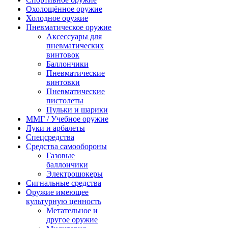
Охолощённое оружие
Холодное оружие
Пневматическое оружие
Аксессуары для
пневматических
винтовок
Баллончики
Пневматические
винтовки
Пневматические
пистолеты
Пульки и шарики
ММГ / Учебное оружие
Луки и арбалеты
Спецсредства
Средства самообороны
Газовые
баллончики
Электрошокеры
Сигнальные средства
Оружие имеющее
культурную ценность
Метательное и
другое оружие