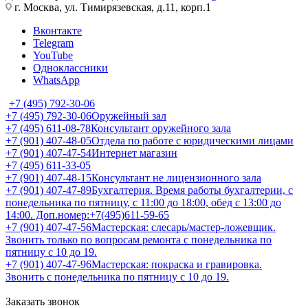
г. Москва, ул. Тимирязевская, д.11, корп.1
Вконтакте
Telegram
YouTube
Одноклассники
WhatsApp
+7 (495) 792-30-06
+7 (495) 792-30-06
Оружейный зал
+7 (495) 611-08-78
Консультант оружейного зала
+7 (901) 407-48-05
Отдела по работе с юридическими лицами
+7 (901) 407-47-54
Интернет магазин
+7 (495) 611-33-05
+7 (901) 407-48-15
Консультант не лицензионного зала
+7 (901) 407-47-89
Бухгалтерия. Время работы бухгалтерии, с
понедельника по пятницу, с 11:00 до 18:00, обед с 13:00 до
14:00. Доп.номер:+7(495)611-59-65
+7 (901) 407-47-56
Мастерская: слесарь/мастер-ложевщик.
Звонить только по вопросам ремонта с понедельника по
пятницу с 10 до 19.
+7 (901) 407-47-96
Мастерская: покраска и гравировка.
Звонить с понедельника по пятницу с 10 до 19.
Заказать звонок