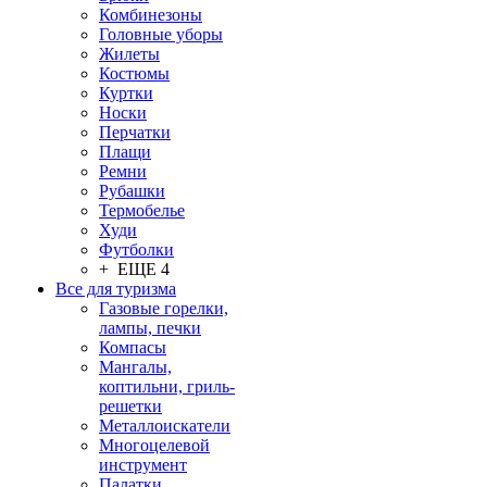
Комбинезоны
Головные уборы
Жилеты
Костюмы
Куртки
Носки
Перчатки
Плащи
Ремни
Рубашки
Термобелье
Худи
Футболки
+ ЕЩЕ 4
Все для туризма
Газовые горелки,
лампы, печки
Компасы
Мангалы,
коптильни, гриль-
решетки
Металлоискатели
Многоцелевой
инструмент
Палатки