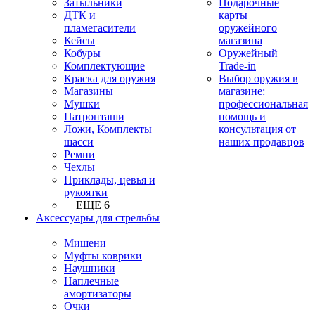
Затыльники
Подарочные
ДТК и
карты
пламегасители
оружейного
Кейсы
магазина
Кобуры
Оружейный
Комплектующие
Trade-in
Краска для оружия
Выбор оружия в
Магазины
магазине:
Мушки
профессиональная
Патронташи
помощь и
Ложи, Комплекты
консультация от
шасси
наших продавцов
Ремни
Чехлы
Приклады, цевья и
рукоятки
+ ЕЩЕ 6
Аксессуары для стрельбы
Мишени
Муфты коврики
Наушники
Наплечные
амортизаторы
Очки