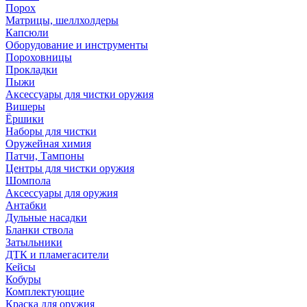
Порох
Матрицы, шеллхолдеры
Капсюли
Оборудование и инструменты
Пороховницы
Прокладки
Пыжи
Аксессуары для чистки оружия
Вишеры
Ёршики
Наборы для чистки
Оружейная химия
Патчи, Тампоны
Центры для чистки оружия
Шомпола
Аксессуары для оружия
Антабки
Дульные насадки
Бланки ствола
Затыльники
ДТК и пламегасители
Кейсы
Кобуры
Комплектующие
Краска для оружия