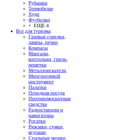
Рубашки
Термобелье
Худи
Футболки
+ ЕЩЕ 4
Все для туризма
Газовые горелки,
лампы, печки
Компасы
Мангалы,
коптильни, гриль-
решетки
Металлоискатели
Многоцелевой
инструмент
Палатки
Походная посуда
Противомоскитные
средства
Радиостанции и
навигаторы
Рогатки
Рюкзаки, сумки,
ягдташи
Спальные мешки