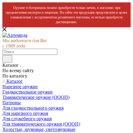
Оружие и боеприпасы можно приобрести только лично, в магазине, при
предъявлении паспорта и лицензии. На сайте эта продукция представлена в целях
ознакомления с ассортиментом розничного магазина, ее нельзя приобрести
дистанционно.
Мы работаем для Вас
с 1989 года
Каталог
По всему сайту
По каталогу
Каталог
Нарезное оружие
Гладкоствольное оружие
Травматическое оружие (ОООП)
Патроны
Для гладкоствольного оружия
Для нарезного оружия
Для служебного оружия
Для травматического оружия (ОООП)
Холостые, шумовые, светозвуковые