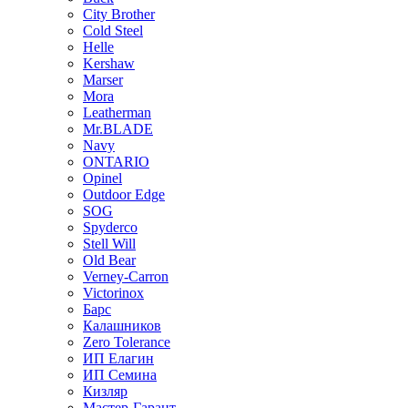
City Brother
Cold Steel
Helle
Kershaw
Marser
Mora
Leatherman
Mr.BLADE
Navy
ONTARIO
Opinel
Outdoor Edge
SOG
Spyderco
Stell Will
Old Bear
Verney-Carron
Victorinox
Барс
Калашников
Zero Tolerance
ИП Елагин
ИП Семина
Кизляр
Мастер-Гарант