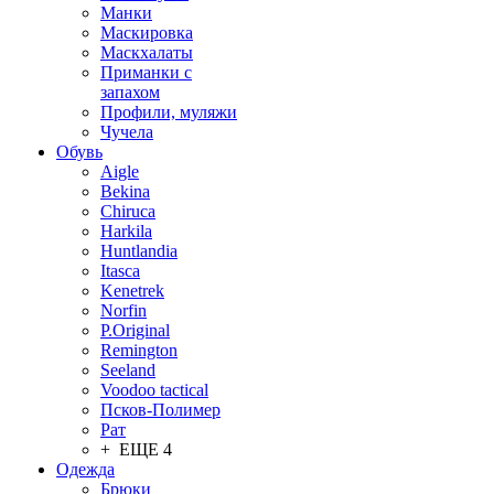
Манки
Маскировка
Маскхалаты
Приманки с
запахом
Профили, муляжи
Чучела
Обувь
Aigle
Bekina
Chiruсa
Harkila
Huntlandia
Itasca
Kenetrek
Norfin
P.Original
Remington
Seeland
Voodoo tactical
Псков-Полимер
Рат
+ ЕЩЕ 4
Одежда
Брюки