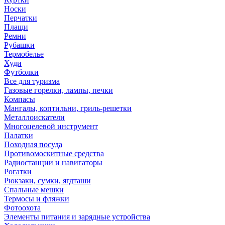
Носки
Перчатки
Плащи
Ремни
Рубашки
Термобелье
Худи
Футболки
Все для туризма
Газовые горелки, лампы, печки
Компасы
Мангалы, коптильни, гриль-решетки
Металлоискатели
Многоцелевой инструмент
Палатки
Походная посуда
Противомоскитные средства
Радиостанции и навигаторы
Рогатки
Рюкзаки, сумки, ягдташи
Спальные мешки
Термосы и фляжки
Фотоохота
Элементы питания и зарядные устройства