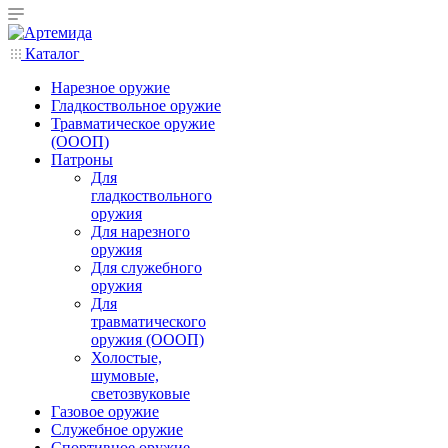
Каталог
Нарезное оружие
Гладкоствольное оружие
Травматическое оружие
(ОООП)
Патроны
Для
гладкоствольного
оружия
Для нарезного
оружия
Для служебного
оружия
Для
травматического
оружия (ОООП)
Холостые,
шумовые,
светозвуковые
Газовое оружие
Служебное оружие
Спортивное оружие