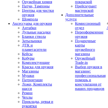
Оружейная химия
покраской
Патчи, Тампоны
Прейскурант
Центры для чистки
мастерской
оружия
Дополнительные
Шомпола
услуги
Аксессуары для оружия
Комиссионный
Антабки
отдел
Дульные насадки
Переоформление
Бланки ствола
оружия
Затыльники
Подарочные
ДТК и
карты
пламегасители
оружейного
Кейсы
магазина
Кобуры
Оружейный
Комплектующие
Trade-in
Краска для оружия
Выбор оружия в
Магазины
магазине:
Мушки
профессиональная
Патронташи
помощь и
Ложи, Комплекты
консультация от
шасси
наших продавцов
Ремни
Чехлы
Приклады, цевья и
рукоятки