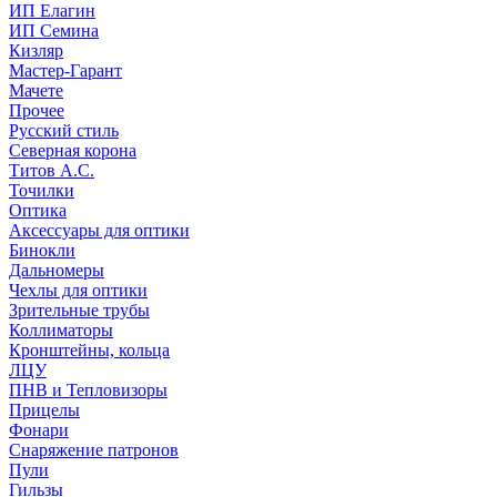
ИП Елагин
ИП Семина
Кизляр
Мастер-Гарант
Мачете
Прочее
Русский стиль
Северная корона
Титов А.С.
Точилки
Оптика
Аксессуары для оптики
Бинокли
Дальномеры
Чехлы для оптики
Зрительные трубы
Коллиматоры
Кронштейны, кольца
ЛЦУ
ПНВ и Тепловизоры
Прицелы
Фонари
Снаряжение патронов
Пули
Гильзы