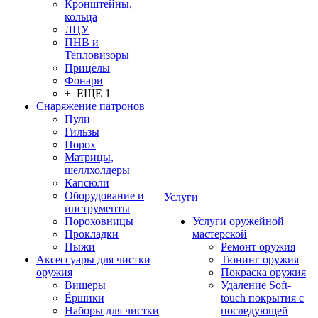
Кронштейны,
кольца
ЛЦУ
ПНВ и
Тепловизоры
Прицелы
Фонари
+ ЕЩЕ 1
Снаряжение патронов
Пули
Гильзы
Порох
Матрицы,
шеллхолдеры
Капсюли
Оборудование и
Услуги
инструменты
Пороховницы
Услуги оружейной
Прокладки
мастерской
Пыжи
Ремонт оружия
Аксессуары для чистки
Тюнинг оружия
оружия
Покраска оружия
Вишеры
Удаление Soft-
Ёршики
touch покрытия с
Наборы для чистки
последующей