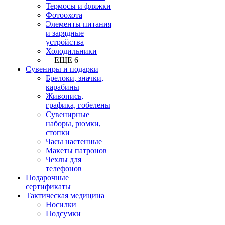
Термосы и фляжки
Фотоохота
Элементы питания
и зарядные
устройства
Холодильники
+ ЕЩЕ 6
Сувениры и подарки
Брелоки, значки,
карабины
Живопись,
графика, гобелены
Сувенирные
наборы, рюмки,
стопки
Часы настенные
Макеты патронов
Чехлы для
телефонов
Подарочные
сертификаты
Тактическая медицина
Носилки
Подсумки