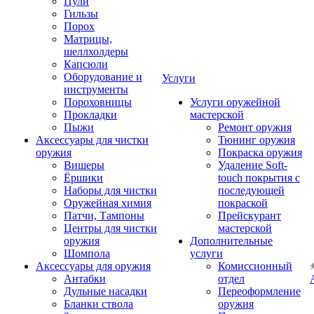
Пули
Гильзы
Порох
Матрицы,
шеллхолдеры
Капсюли
Оборудование и
Услуги
инструменты
Пороховницы
Услуги оружейной
Прокладки
мастерской
Пыжи
Ремонт оружия
Аксессуары для чистки
Тюнинг оружия
оружия
Покраска оружия
Вишеры
Удаление Soft-
Ёршики
touch покрытия с
Наборы для чистки
последующей
Оружейная химия
покраской
Патчи, Тампоны
Прейскурант
Центры для чистки
мастерской
оружия
Дополнительные
Шомпола
услуги
Аксессуары для оружия
Комиссионный
Антабки
отдел
Дульные насадки
Переоформление
Бланки ствола
оружия