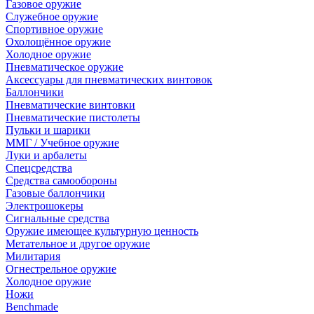
Газовое оружие
Служебное оружие
Спортивное оружие
Охолощённое оружие
Холодное оружие
Пневматическое оружие
Аксессуары для пневматических винтовок
Баллончики
Пневматические винтовки
Пневматические пистолеты
Пульки и шарики
ММГ / Учебное оружие
Луки и арбалеты
Спецсредства
Средства самообороны
Газовые баллончики
Электрошокеры
Сигнальные средства
Оружие имеющее культурную ценность
Метательное и другое оружие
Милитария
Огнестрельное оружие
Холодное оружие
Ножи
Benchmade