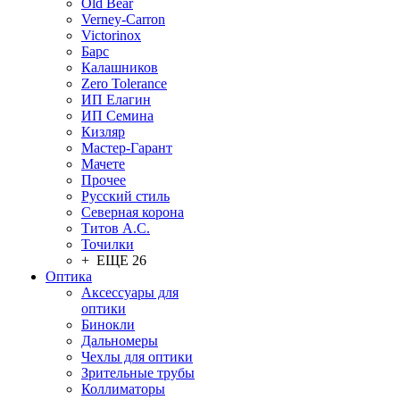
Old Bear
Verney-Carron
Victorinox
Барс
Калашников
Zero Tolerance
ИП Елагин
ИП Семина
Кизляр
Мастер-Гарант
Мачете
Прочее
Русский стиль
Северная корона
Титов А.С.
Точилки
+ ЕЩЕ 26
Оптика
Аксессуары для
оптики
Бинокли
Дальномеры
Чехлы для оптики
Зрительные трубы
Коллиматоры