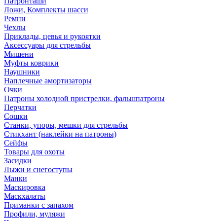
Патронташи
Ложи, Комплекты шасси
Ремни
Чехлы
Приклады, цевья и рукоятки
Аксессуары для стрельбы
Мишени
Муфты коврики
Наушники
Наплечные амортизаторы
Очки
Патроны холодной пристрелки, фальшпатроны
Перчатки
Сошки
Станки, упоры, мешки для стрельбы
Стикхант (наклейки на патроны)
Сейфы
Товары для охоты
Засидки
Лыжи и снегоступы
Манки
Маскировка
Маскхалаты
Приманки с запахом
Профили, муляжи