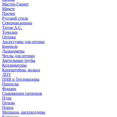
Мастер-Гарант
Мачете
Прочее
Русский стиль
Северная корона
Титов А.С.
Точилки
Оптика
Аксессуары для оптики
Бинокли
Дальномеры
Чехлы для оптики
Зрительные трубы
Коллиматоры
Кронштейны, кольца
ЛЦУ
ПНВ и Тепловизоры
Прицелы
Фонари
Снаряжение патронов
Пули
Гильзы
Порох
Матрицы, шеллхолдеры
Капсюли