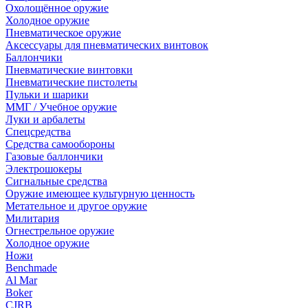
Охолощённое оружие
Холодное оружие
Пневматическое оружие
Аксессуары для пневматических винтовок
Баллончики
Пневматические винтовки
Пневматические пистолеты
Пульки и шарики
ММГ / Учебное оружие
Луки и арбалеты
Спецсредства
Средства самообороны
Газовые баллончики
Электрошокеры
Сигнальные средства
Оружие имеющее культурную ценность
Метательное и другое оружие
Милитария
Огнестрельное оружие
Холодное оружие
Ножи
Benchmade
Al Mar
Boker
CJRB