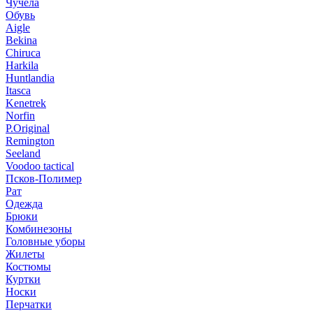
Чучела
Обувь
Aigle
Bekina
Chiruсa
Harkila
Huntlandia
Itasca
Kenetrek
Norfin
P.Original
Remington
Seeland
Voodoo tactical
Псков-Полимер
Рат
Одежда
Брюки
Комбинезоны
Головные уборы
Жилеты
Костюмы
Куртки
Носки
Перчатки