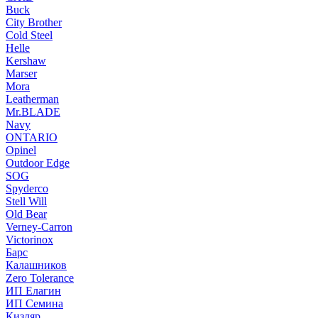
Buck
City Brother
Cold Steel
Helle
Kershaw
Marser
Mora
Leatherman
Mr.BLADE
Navy
ONTARIO
Opinel
Outdoor Edge
SOG
Spyderco
Stell Will
Old Bear
Verney-Carron
Victorinox
Барс
Калашников
Zero Tolerance
ИП Елагин
ИП Семина
Кизляр