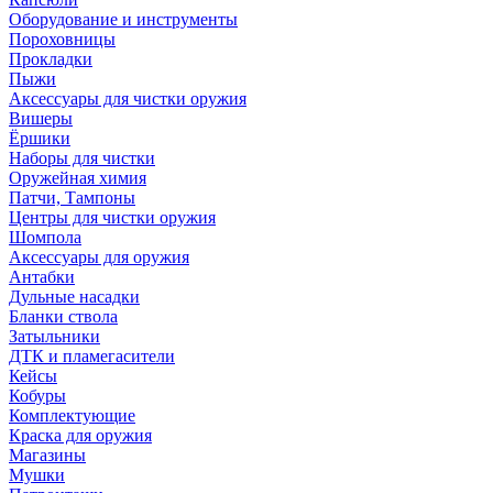
Оборудование и инструменты
Пороховницы
Прокладки
Пыжи
Аксессуары для чистки оружия
Вишеры
Ёршики
Наборы для чистки
Оружейная химия
Патчи, Тампоны
Центры для чистки оружия
Шомпола
Аксессуары для оружия
Антабки
Дульные насадки
Бланки ствола
Затыльники
ДТК и пламегасители
Кейсы
Кобуры
Комплектующие
Краска для оружия
Магазины
Мушки