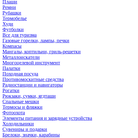
Плащи
Ремни
Рубашки
Термобелье
Худи
Футболки
Все для туризма
Газовые горелки, лампы, печки
Компасы
Мангалы, коптильни, гриль-решетки
Металлоискатели
Многоцелевой инструмент
Палатки
Походная посуда
Противомоскитные средства
Радиостанции и навигаторы
Рогатки
Рюкзаки, сумки, ягдташи
Спальные мешки
Термосы и фляжки
Фотоохота
Элементы питания и зарядные устройства
Холодильники
Сувениры и подарки
Брелоки, значки, карабины