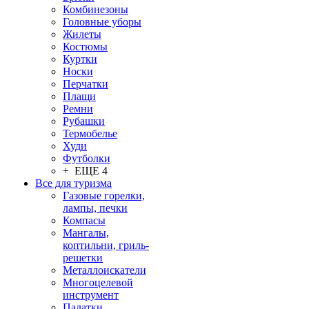
Комбинезоны
Головные уборы
Жилеты
Костюмы
Куртки
Носки
Перчатки
Плащи
Ремни
Рубашки
Термобелье
Худи
Футболки
+ ЕЩЕ 4
Все для туризма
Газовые горелки,
лампы, печки
Компасы
Мангалы,
коптильни, гриль-
решетки
Металлоискатели
Многоцелевой
инструмент
Палатки