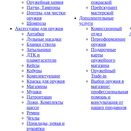
Оружейная химия
покраской
Патчи, Тампоны
Прейскурант
Центры для чистки
мастерской
оружия
Дополнительные
Шомпола
услуги
Аксессуары для оружия
Комиссионный
Антабки
отдел
Дульные насадки
Переоформление
Бланки ствола
оружия
Затыльники
Подарочные
ДТК и
карты
пламегасители
оружейного
Кейсы
магазина
Кобуры
Оружейный
Комплектующие
Trade-in
Краска для оружия
Выбор оружия в
Магазины
магазине:
Мушки
профессиональная
Патронташи
помощь и
Ложи, Комплекты
консультация от
шасси
наших продавцов
Ремни
Чехлы
Приклады, цевья и
рукоятки