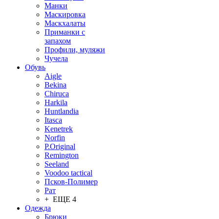
Манки
Маскировка
Маскхалаты
Приманки с
запахом
Профили, муляжи
Чучела
Обувь
Aigle
Bekina
Chiruсa
Harkila
Huntlandia
Itasca
Kenetrek
Norfin
P.Original
Remington
Seeland
Voodoo tactical
Псков-Полимер
Рат
+ ЕЩЕ 4
Одежда
Брюки