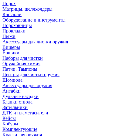
Порох
Матрицы, шеллхолдеры
Капсюли
Оборудование и инструменты
Пороховницы
Прокладки
Пыжи
Аксессуары для чистки оружия
Вишеры
Ёршики
Наборы для чистки
Оружейная химия
Патчи, Тампоны
Центры для чистки оружия
Шомпола
Аксессуары для оружия
Антабки
Дульные насадки
Бланки ствола
Затыльники
ДТК и пламегасители
Кейсы
Кобуры
Комплектующие
Краска для оружия