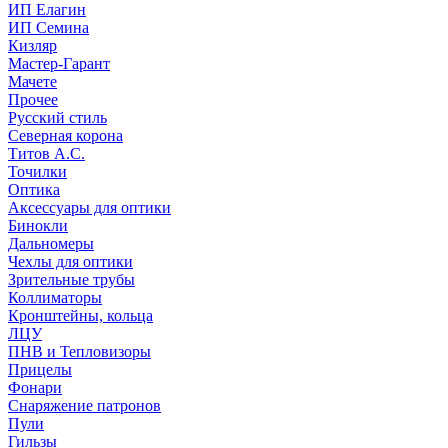
ИП Елагин
ИП Семина
Кизляр
Мастер-Гарант
Мачете
Прочее
Русский стиль
Северная корона
Титов А.С.
Точилки
Оптика
Аксессуары для оптики
Бинокли
Дальномеры
Чехлы для оптики
Зрительные трубы
Коллиматоры
Кронштейны, кольца
ЛЦУ
ПНВ и Тепловизоры
Прицелы
Фонари
Снаряжение патронов
Пули
Гильзы