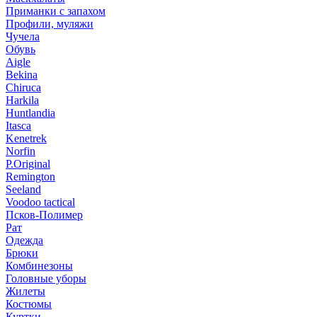
Приманки с запахом
Профили, муляжи
Чучела
Обувь
Aigle
Bekina
Chiruсa
Harkila
Huntlandia
Itasca
Kenetrek
Norfin
P.Original
Remington
Seeland
Voodoo tactical
Псков-Полимер
Рат
Одежда
Брюки
Комбинезоны
Головные уборы
Жилеты
Костюмы
Куртки