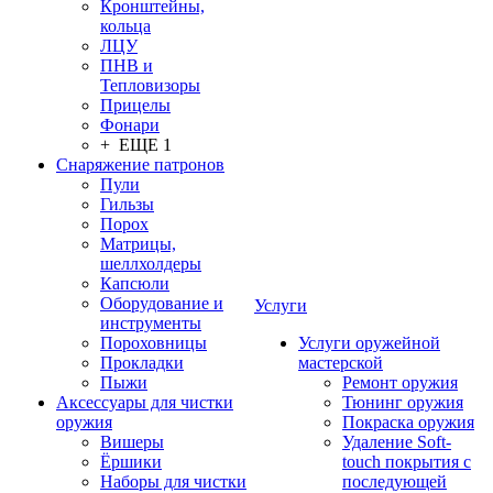
Кронштейны,
кольца
ЛЦУ
ПНВ и
Тепловизоры
Прицелы
Фонари
+ ЕЩЕ 1
Снаряжение патронов
Пули
Гильзы
Порох
Матрицы,
шеллхолдеры
Капсюли
Оборудование и
Услуги
инструменты
Пороховницы
Услуги оружейной
Прокладки
мастерской
Пыжи
Ремонт оружия
Аксессуары для чистки
Тюнинг оружия
оружия
Покраска оружия
Вишеры
Удаление Soft-
Ёршики
touch покрытия с
Наборы для чистки
последующей