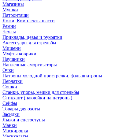
Магазины
Мушки
Патронташи
Ложи, Комплекты шасси
Ремни
Чехлы
Приклады, цевья и рукоятки
Аксессуары для стрельбы
Мишени
Муфты коврики
Наушники
Наплечные амортизаторы
Очки
Патроны холодной пристрелки, фальшпатроны
Перчатки
Сошки
Станки, упоры, мешки для стрельбы
Стикхант (наклейки на патроны)
Сейфы
Товары для охоты
Засидки
Лыжи и снегоступы
Манки
Маскировка
Маскхалаты