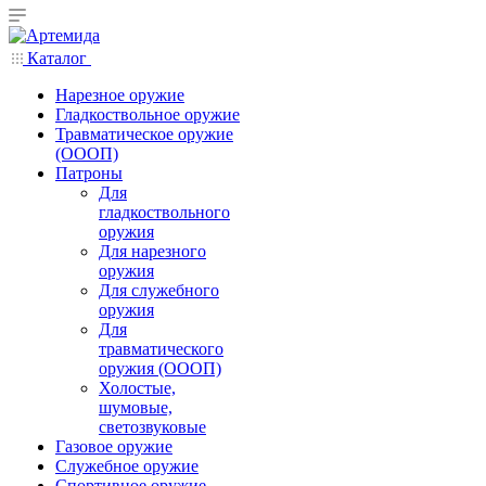
Каталог
Нарезное оружие
Гладкоствольное оружие
Травматическое оружие
(ОООП)
Патроны
Для
гладкоствольного
оружия
Для нарезного
оружия
Для служебного
оружия
Для
травматического
оружия (ОООП)
Холостые,
шумовые,
светозвуковые
Газовое оружие
Служебное оружие
Спортивное оружие