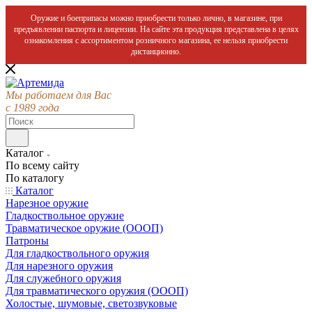
Оружие и боеприпасы можно приобрести только лично, в магазине, при
предъявлении паспорта и лицензии. На сайте эта продукция представлена в целях
ознакомления с ассортиментом розничного магазина, ее нельзя приобрести
дистанционно.
Мы работаем для Вас
с 1989 года
Каталог
По всему сайту
По каталогу
Каталог
Нарезное оружие
Гладкоствольное оружие
Травматическое оружие (ОООП)
Патроны
Для гладкоствольного оружия
Для нарезного оружия
Для служебного оружия
Для травматического оружия (ОООП)
Холостые, шумовые, светозвуковые