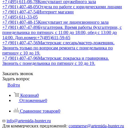
+7 (495) 611-08-78
Консультант оружейного зала
+7 (901) 407-48-05
Отдела по работе с юридическими лицами
+7 (901) 407-47-54
Интернет магазин
+7 (495) 611-33-05
+7 (901) 407-48-15
Консультант не лицензионного зала
+7 (901) 407-47-89
Бухгалтерия. Время работы бухгалтерии, с
понедельника по пятницу, с 11:00 до 18:00, обед с 13:00 до
14:00. Доп.номер:+7(495)611-59-65
+7 (901) 407-47-56
Мастерская: слесарь/мастер-ложевщик.
Звонить только по вопросам ремонта с понедельника по
пятницу с 10 до 19.
+7 (901) 407-47-96
Мастерская: покраска и гравировка.
Звонить с понедельника по пятницу с 10 до 19.
Заказать звонок
Задать вопрос
Войти
Корзина
0
Отложенные
0
Сравнение товаров
0
info@artemida-hunter.ru
Для коммерческих предложений:
commerse@artemida-hunter.ru