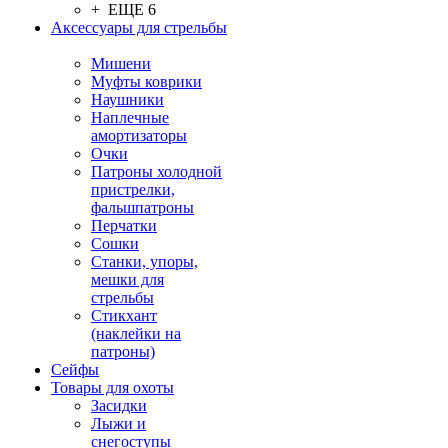
+ ЕЩЕ 6
Аксессуары для стрельбы
Мишени
Муфты коврики
Наушники
Наплечные
амортизаторы
Очки
Патроны холодной
пристрелки,
фальшпатроны
Перчатки
Сошки
Станки, упоры,
мешки для
стрельбы
Стикхант
(наклейки на
патроны)
Сейфы
Товары для охоты
Засидки
Лыжи и
снегоступы