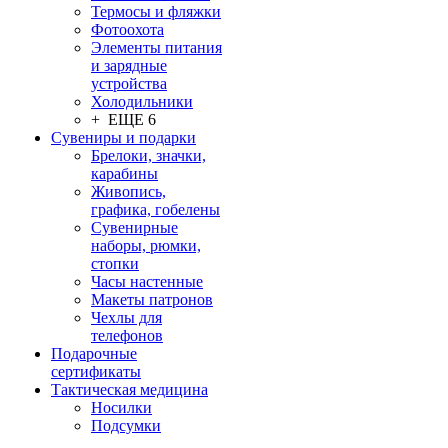
Термосы и фляжки
Фотоохота
Элементы питания
и зарядные
устройства
Холодильники
+ ЕЩЕ 6
Сувениры и подарки
Брелоки, значки,
карабины
Живопись,
графика, гобелены
Сувенирные
наборы, рюмки,
стопки
Часы настенные
Макеты патронов
Чехлы для
телефонов
Подарочные
сертификаты
Тактическая медицина
Носилки
Подсумки