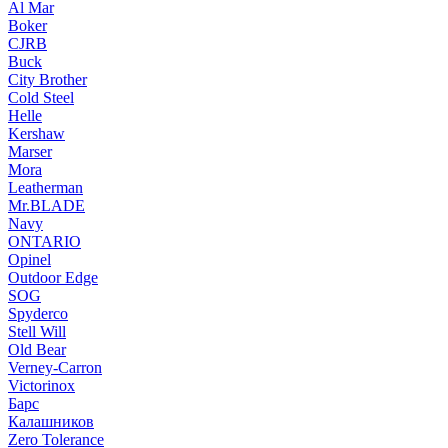
Al Mar
Boker
CJRB
Buck
City Brother
Cold Steel
Helle
Kershaw
Marser
Mora
Leatherman
Mr.BLADE
Navy
ONTARIO
Opinel
Outdoor Edge
SOG
Spyderco
Stell Will
Old Bear
Verney-Carron
Victorinox
Барс
Калашников
Zero Tolerance