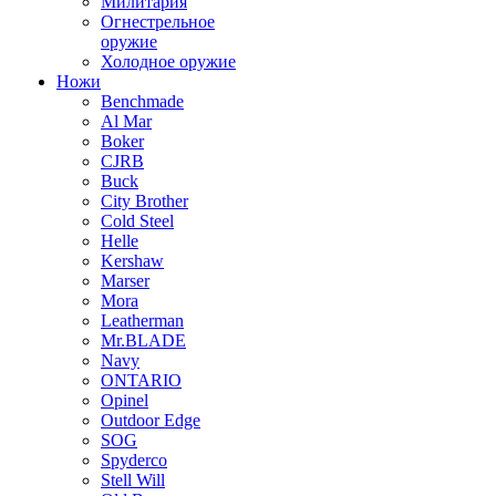
Милитария
Огнестрельное
оружие
Холодное оружие
Ножи
Benchmade
Al Mar
Boker
CJRB
Buck
City Brother
Cold Steel
Helle
Kershaw
Marser
Mora
Leatherman
Mr.BLADE
Navy
ONTARIO
Opinel
Outdoor Edge
SOG
Spyderco
Stell Will