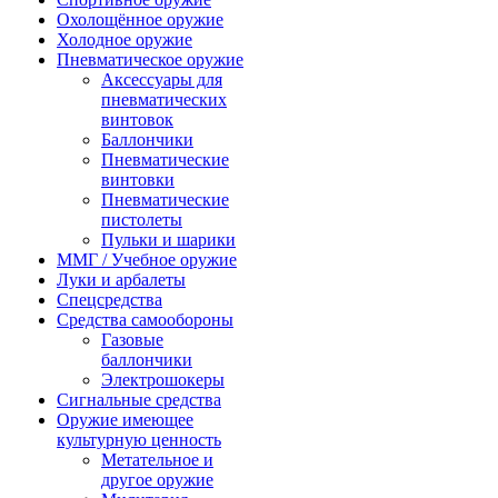
Охолощённое оружие
Холодное оружие
Пневматическое оружие
Аксессуары для
пневматических
винтовок
Баллончики
Пневматические
винтовки
Пневматические
пистолеты
Пульки и шарики
ММГ / Учебное оружие
Луки и арбалеты
Спецсредства
Средства самообороны
Газовые
баллончики
Электрошокеры
Сигнальные средства
Оружие имеющее
культурную ценность
Метательное и
другое оружие