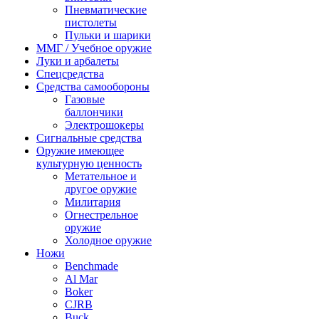
Пневматические
пистолеты
Пульки и шарики
ММГ / Учебное оружие
Луки и арбалеты
Спецсредства
Средства самообороны
Газовые
баллончики
Электрошокеры
Сигнальные средства
Оружие имеющее
культурную ценность
Метательное и
другое оружие
Милитария
Огнестрельное
оружие
Холодное оружие
Ножи
Benchmade
Al Mar
Boker
CJRB
Buck