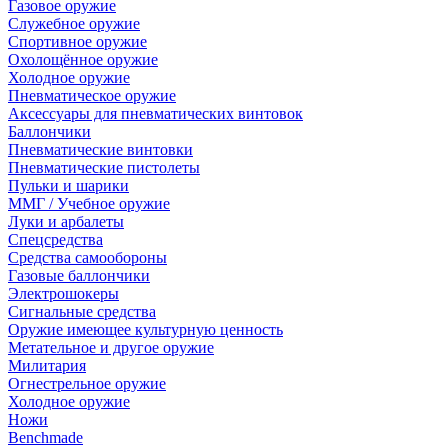
Газовое оружие
Служебное оружие
Спортивное оружие
Охолощённое оружие
Холодное оружие
Пневматическое оружие
Аксессуары для пневматических винтовок
Баллончики
Пневматические винтовки
Пневматические пистолеты
Пульки и шарики
ММГ / Учебное оружие
Луки и арбалеты
Спецсредства
Средства самообороны
Газовые баллончики
Электрошокеры
Сигнальные средства
Оружие имеющее культурную ценность
Метательное и другое оружие
Милитария
Огнестрельное оружие
Холодное оружие
Ножи
Benchmade