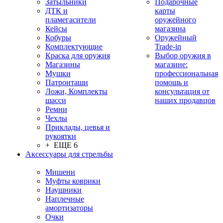
Затыльники
Подарочные
ДТК и
карты
пламегасители
оружейного
Кейсы
магазина
Кобуры
Оружейный
Комплектующие
Trade-in
Краска для оружия
Выбор оружия в
Магазины
магазине:
Мушки
профессиональная
Патронташи
помощь и
Ложи, Комплекты
консультация от
шасси
наших продавцов
Ремни
Чехлы
Приклады, цевья и
рукоятки
+ ЕЩЕ 6
Аксессуары для стрельбы
Мишени
Муфты коврики
Наушники
Наплечные
амортизаторы
Очки