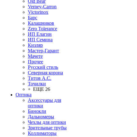
Old Bear
Verney-Carron
Victorinox
Барс
Калашников
Zero Tolerance
ИП Елагин
ИП Семина
Кизляр
Мастер-Гарант
Мачете
Прочее
Русский стиль
Северная корона
Титов А.С.
Точилки
+ ЕЩЕ 26
Оптика
Аксессуары для
оптики
Бинокли
Дальномеры
Чехлы для оптики
Зрительные трубы
Коллиматоры