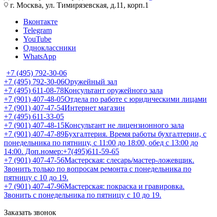
г. Москва, ул. Тимирязевская, д.11, корп.1
Вконтакте
Telegram
YouTube
Одноклассники
WhatsApp
+7 (495) 792-30-06
+7 (495) 792-30-06
Оружейный зал
+7 (495) 611-08-78
Консультант оружейного зала
+7 (901) 407-48-05
Отдела по работе с юридическими лицами
+7 (901) 407-47-54
Интернет магазин
+7 (495) 611-33-05
+7 (901) 407-48-15
Консультант не лицензионного зала
+7 (901) 407-47-89
Бухгалтерия. Время работы бухгалтерии, с
понедельника по пятницу, с 11:00 до 18:00, обед с 13:00 до
14:00. Доп.номер:+7(495)611-59-65
+7 (901) 407-47-56
Мастерская: слесарь/мастер-ложевщик.
Звонить только по вопросам ремонта с понедельника по
пятницу с 10 до 19.
+7 (901) 407-47-96
Мастерская: покраска и гравировка.
Звонить с понедельника по пятницу с 10 до 19.
Заказать звонок