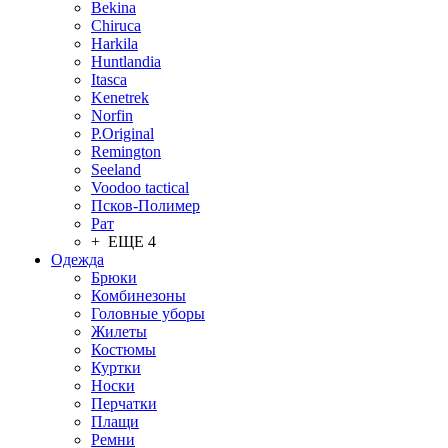
Bekina
Chiruсa
Harkila
Huntlandia
Itasca
Kenetrek
Norfin
P.Original
Remington
Seeland
Voodoo tactical
Псков-Полимер
Рат
+ ЕЩЕ 4
Одежда
Брюки
Комбинезоны
Головные уборы
Жилеты
Костюмы
Куртки
Носки
Перчатки
Плащи
Ремни