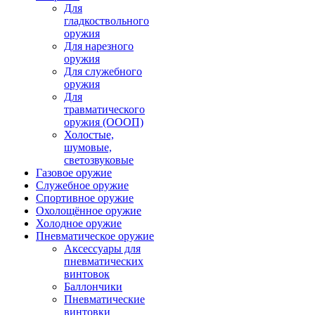
Для
гладкоствольного
оружия
Для нарезного
оружия
Для служебного
оружия
Для
травматического
оружия (ОООП)
Холостые,
шумовые,
светозвуковые
Газовое оружие
Служебное оружие
Спортивное оружие
Охолощённое оружие
Холодное оружие
Пневматическое оружие
Аксессуары для
пневматических
винтовок
Баллончики
Пневматические
винтовки