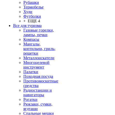
Рубашки
Термобелье
Худи
Футболки
+ ЕЩЕ 4
Все для туризма
Газовые горелки,
лампы, печки
Компасы
Мангалы,
коптильни, гриль-
решетки
Металлоискатели
Многоцелевой
инструмент
Палатки
Походная посуда
Противомоскитные
средства
Радиостанции и
навигаторы
Рогатки
Рюкзаки, сумки,
ягдташи
Спальные мешки