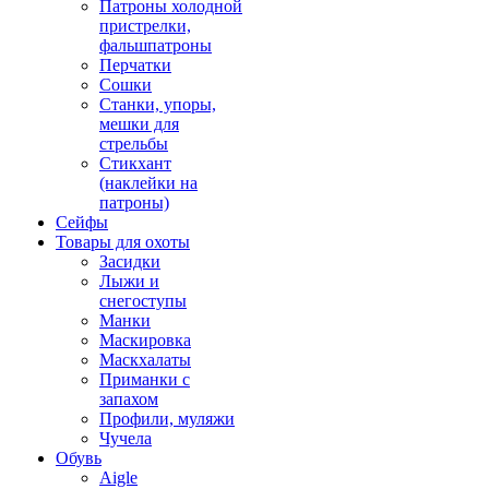
Патроны холодной
пристрелки,
фальшпатроны
Перчатки
Сошки
Станки, упоры,
мешки для
стрельбы
Стикхант
(наклейки на
патроны)
Сейфы
Товары для охоты
Засидки
Лыжи и
снегоступы
Манки
Маскировка
Маскхалаты
Приманки с
запахом
Профили, муляжи
Чучела
Обувь
Aigle