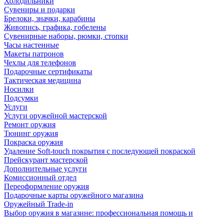
Холодильники
Сувениры и подарки
Брелоки, значки, карабины
Живопись, графика, гобелены
Сувенирные наборы, рюмки, стопки
Часы настенные
Макеты патронов
Чехлы для телефонов
Подарочные сертификаты
Тактическая медицина
Носилки
Подсумки
Услуги
Услуги оружейной мастерской
Ремонт оружия
Тюнинг оружия
Покраска оружия
Удаление Soft-touch покрытия с последующей покраской
Прейскурант мастерской
Дополнительные услуги
Комиссионный отдел
Переоформление оружия
Подарочные карты оружейного магазина
Оружейный Trade-in
Выбор оружия в магазине: профессиональная помощь и