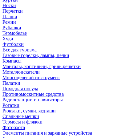
Носки
Перчатки
Плащи
Ремни
Рубашки
Термобелье
Худи
Футболки
Все для туризма
Газовые горелки, лампы, печки
Компасы
Мангалы, коптильни, гриль-решетки
Металлоискатели
Многоцелевой инструмент
Палатки
Походная посуда
Противомоскитные средства
Радиостанции и навигаторы
Рогатки
Рюкзаки, сумки, ягдташи
Спальные мешки
Термосы и фляжки
Фотоохота
Элементы питания и зарядные устройства