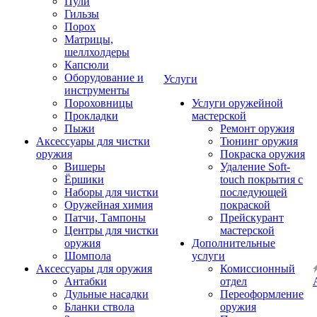
Пули
Гильзы
Порох
Матрицы,
шеллхолдеры
Капсюли
Оборудование и
Услуги
инструменты
Пороховницы
Услуги оружейной
Прокладки
мастерской
Пыжи
Ремонт оружия
Аксессуары для чистки
Тюнинг оружия
оружия
Покраска оружия
Вишеры
Удаление Soft-
Ёршики
touch покрытия с
Наборы для чистки
последующей
Оружейная химия
покраской
Патчи, Тампоны
Прейскурант
Центры для чистки
мастерской
оружия
Дополнительные
Шомпола
услуги
Аксессуары для оружия
Комиссионный
Антабки
отдел
Дульные насадки
Переоформление
Бланки ствола
оружия