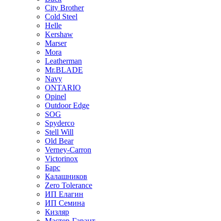
City Brother
Cold Steel
Helle
Kershaw
Marser
Mora
Leatherman
Mr.BLADE
Navy
ONTARIO
Opinel
Outdoor Edge
SOG
Spyderco
Stell Will
Old Bear
Verney-Carron
Victorinox
Барс
Калашников
Zero Tolerance
ИП Елагин
ИП Семина
Кизляр
Мастер-Гарант