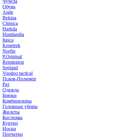
Чучела
Обувь
Aigle
Bekina
Chiruсa
Harkila
Huntlandia
Itasca
Kenetrek
Norfin
P.Original
Remington
Seeland
Voodoo tactical
Псков-Полимер
Рат
Одежда
Брюки
Комбинезоны
Головные уборы
Жилеты
Костюмы
Куртки
Носки
Перчатки