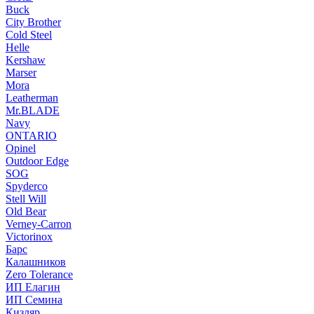
Buck
City Brother
Cold Steel
Helle
Kershaw
Marser
Mora
Leatherman
Mr.BLADE
Navy
ONTARIO
Opinel
Outdoor Edge
SOG
Spyderco
Stell Will
Old Bear
Verney-Carron
Victorinox
Барс
Калашников
Zero Tolerance
ИП Елагин
ИП Семина
Кизляр