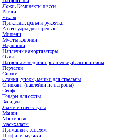
Патронташи
Ложи, Комплекты шасси
Ремни
Чехлы
Приклады, цевья и рукоятки
Аксессуары для стрельбы
Мишени
Муфты коврики
Наушники
Наплечные амортизаторы
Очки
Патроны холодной пристрелки, фальшпатроны
Перчатки
Сошки
Станки, упоры, мешки для стрельбы
Стикхант (наклейки на патроны)
Сейфы
Товары для охоты
Засидки
Лыжи и снегоступы
Манки
Маскировка
Маскхалаты
Приманки с запахом
Профили, муляжи