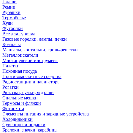
Плащи
Ремни
Рубашки
Термобелье
Худи
Футболки
Все для туризма
Газовые горелки, лампы, печки
Компасы
Мангалы, коптильни, гриль-решетки
Металлоискатели
Многоцелевой инструмент
Палатки
Походная посуда
Противомоскитные средства
Радиостанции и навигаторы
Рогатки
Рюкзаки, сумки, ягдташи
Спальные мешки
Термосы и фляжки
Фотоохота
Элементы питания и зарядные устройства
Холодильники
Сувениры и подарки
Брелоки, значки, карабины