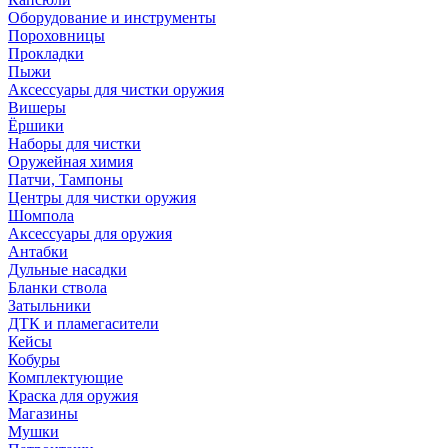
Оборудование и инструменты
Пороховницы
Прокладки
Пыжи
Аксессуары для чистки оружия
Вишеры
Ёршики
Наборы для чистки
Оружейная химия
Патчи, Тампоны
Центры для чистки оружия
Шомпола
Аксессуары для оружия
Антабки
Дульные насадки
Бланки ствола
Затыльники
ДТК и пламегасители
Кейсы
Кобуры
Комплектующие
Краска для оружия
Магазины
Мушки