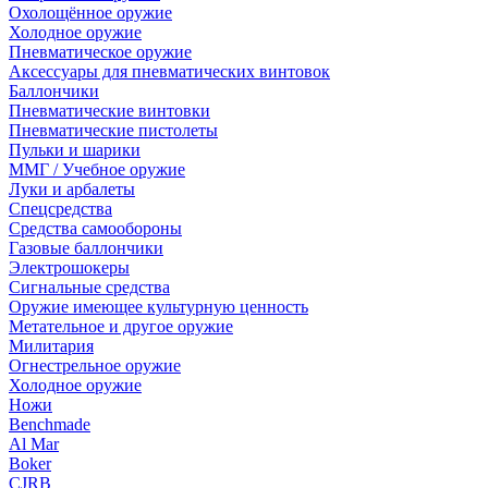
Охолощённое оружие
Холодное оружие
Пневматическое оружие
Аксессуары для пневматических винтовок
Баллончики
Пневматические винтовки
Пневматические пистолеты
Пульки и шарики
ММГ / Учебное оружие
Луки и арбалеты
Спецсредства
Средства самообороны
Газовые баллончики
Электрошокеры
Сигнальные средства
Оружие имеющее культурную ценность
Метательное и другое оружие
Милитария
Огнестрельное оружие
Холодное оружие
Ножи
Benchmade
Al Mar
Boker
CJRB