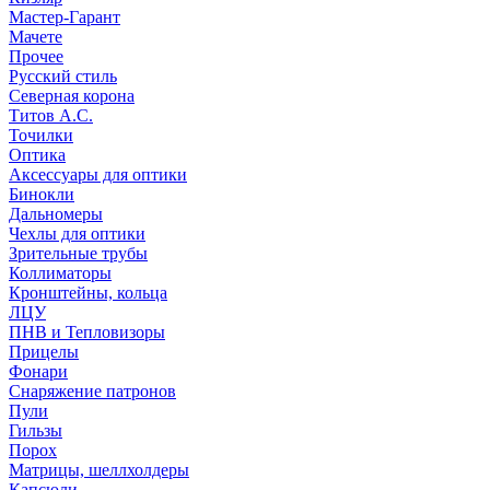
Мастер-Гарант
Мачете
Прочее
Русский стиль
Северная корона
Титов А.С.
Точилки
Оптика
Аксессуары для оптики
Бинокли
Дальномеры
Чехлы для оптики
Зрительные трубы
Коллиматоры
Кронштейны, кольца
ЛЦУ
ПНВ и Тепловизоры
Прицелы
Фонари
Снаряжение патронов
Пули
Гильзы
Порох
Матрицы, шеллхолдеры
Капсюли