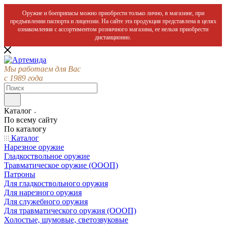
Оружие и боеприпасы можно приобрести только лично, в магазине, при
предъявлении паспорта и лицензии. На сайте эта продукция представлена в целях
ознакомления с ассортиментом розничного магазина, ее нельзя приобрести
дистанционно.
Мы работаем для Вас
с 1989 года
Каталог
По всему сайту
По каталогу
Каталог
Нарезное оружие
Гладкоствольное оружие
Травматическое оружие (ОООП)
Патроны
Для гладкоствольного оружия
Для нарезного оружия
Для служебного оружия
Для травматического оружия (ОООП)
Холостые, шумовые, светозвуковые