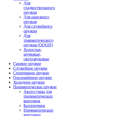
Для
гладкоствольного
оружия
Для нарезного
оружия
Для служебного
оружия
Для
травматического
оружия (ОООП)
Холостые,
шумовые,
светозвуковые
Газовое оружие
Служебное оружие
Спортивное оружие
Охолощённое оружие
Холодное оружие
Пневматическое оружие
Аксессуары для
пневматических
винтовок
Баллончики
Пневматические
винтовки