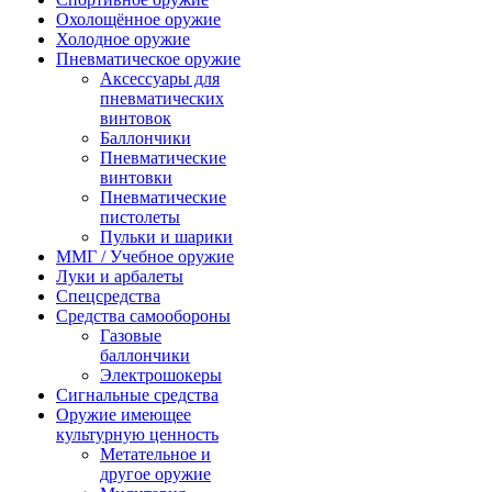
Охолощённое оружие
Холодное оружие
Пневматическое оружие
Аксессуары для
пневматических
винтовок
Баллончики
Пневматические
винтовки
Пневматические
пистолеты
Пульки и шарики
ММГ / Учебное оружие
Луки и арбалеты
Спецсредства
Средства самообороны
Газовые
баллончики
Электрошокеры
Сигнальные средства
Оружие имеющее
культурную ценность
Метательное и
другое оружие