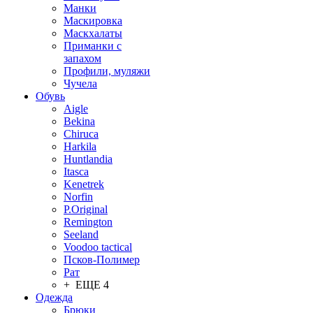
Манки
Маскировка
Маскхалаты
Приманки с
запахом
Профили, муляжи
Чучела
Обувь
Aigle
Bekina
Chiruсa
Harkila
Huntlandia
Itasca
Kenetrek
Norfin
P.Original
Remington
Seeland
Voodoo tactical
Псков-Полимер
Рат
+ ЕЩЕ 4
Одежда
Брюки