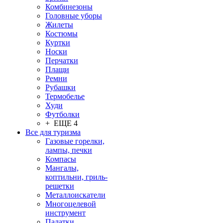
Комбинезоны
Головные уборы
Жилеты
Костюмы
Куртки
Носки
Перчатки
Плащи
Ремни
Рубашки
Термобелье
Худи
Футболки
+ ЕЩЕ 4
Все для туризма
Газовые горелки,
лампы, печки
Компасы
Мангалы,
коптильни, гриль-
решетки
Металлоискатели
Многоцелевой
инструмент
Палатки