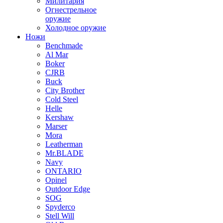
Милитария
Огнестрельное
оружие
Холодное оружие
Ножи
Benchmade
Al Mar
Boker
CJRB
Buck
City Brother
Cold Steel
Helle
Kershaw
Marser
Mora
Leatherman
Mr.BLADE
Navy
ONTARIO
Opinel
Outdoor Edge
SOG
Spyderco
Stell Will