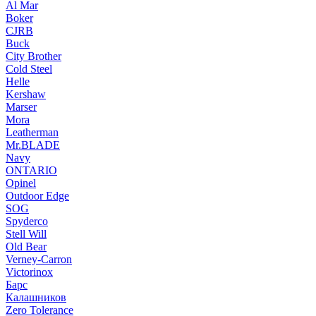
Al Mar
Boker
CJRB
Buck
City Brother
Cold Steel
Helle
Kershaw
Marser
Mora
Leatherman
Mr.BLADE
Navy
ONTARIO
Opinel
Outdoor Edge
SOG
Spyderco
Stell Will
Old Bear
Verney-Carron
Victorinox
Барс
Калашников
Zero Tolerance