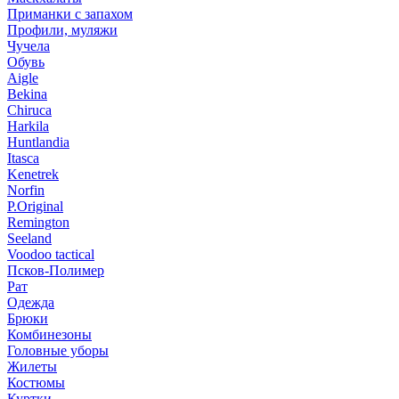
Приманки с запахом
Профили, муляжи
Чучела
Обувь
Aigle
Bekina
Chiruсa
Harkila
Huntlandia
Itasca
Kenetrek
Norfin
P.Original
Remington
Seeland
Voodoo tactical
Псков-Полимер
Рат
Одежда
Брюки
Комбинезоны
Головные уборы
Жилеты
Костюмы
Куртки