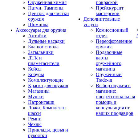
Оружейная химия
покраской
Патчи, Тампоны
Прейскурант
Центры для чистки
мастерской
оружия
Дополнительные
Шомпола
услуги
Аксессуары для оружия
Комиссионный
Антабки
отдел
Дульные насадки
Переоформление
Бланки ствола
оружия
Затыльники
Подарочные
ДТК и
карты
пламегасители
оружейного
Кейсы
магазина
Кобуры
Оружейный
Комплектующие
Trade-in
Краска для оружия
Выбор оружия в
Магазины
магазине:
Мушки
профессиональная
Патронташи
помощь и
Ложи, Комплекты
консультация от
шасси
наших продавцов
Ремни
Чехлы
Приклады, цевья и
рукоятки