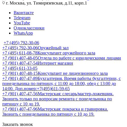
г. Москва, ул. Тимирязевская, д.11, корп.1
Вконтакте
Telegram
YouTube
Одноклассники
WhatsApp
+7 (495) 792-30-06
+7 (495) 792-30-06
Оружейный зал
+7 (495) 611-08-78
Консультант оружейного зала
+7 (901) 407-48-05
Отдела по работе с юридическими лицами
+7 (901) 407-47-54
Интернет магазин
+7 (495) 611-33-05
+7 (901) 407-48-15
Консультант не лицензионного зала
+7 (901) 407-47-89
Бухгалтерия. Время работы бухгалтерии, с
понедельника по пятницу, с 11:00 до 18:00, обед с 13:00 до
14:00. Доп.номер:+7(495)611-59-65
+7 (901) 407-47-56
Мастерская: слесарь/мастер-ложевщик.
Звонить только по вопросам ремонта с понедельника по
пятницу с 10 до 19.
+7 (901) 407-47-96
Мастерская: покраска и гравировка.
Звонить с понедельника по пятницу с 10 до 19.
Заказать звонок