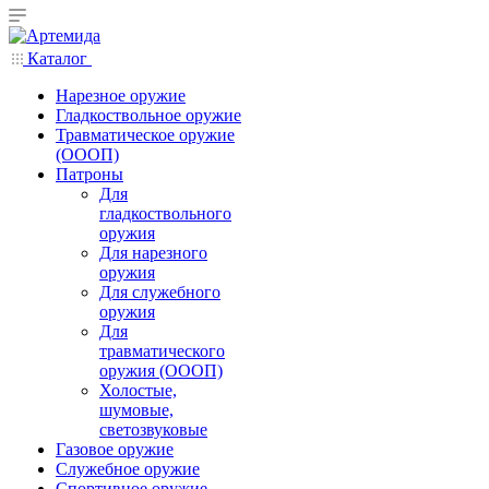
Каталог
Нарезное оружие
Гладкоствольное оружие
Травматическое оружие
(ОООП)
Патроны
Для
гладкоствольного
оружия
Для нарезного
оружия
Для служебного
оружия
Для
травматического
оружия (ОООП)
Холостые,
шумовые,
светозвуковые
Газовое оружие
Служебное оружие
Спортивное оружие