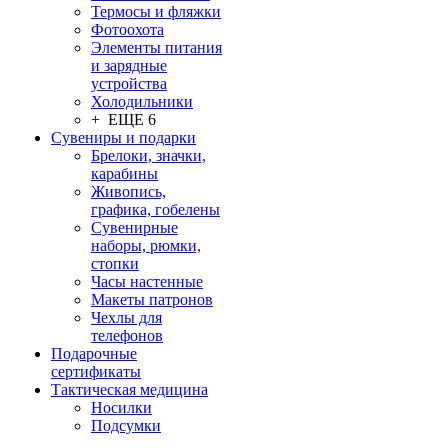
Термосы и фляжки
Фотоохота
Элементы питания
и зарядные
устройства
Холодильники
+ ЕЩЕ 6
Сувениры и подарки
Брелоки, значки,
карабины
Живопись,
графика, гобелены
Сувенирные
наборы, рюмки,
стопки
Часы настенные
Макеты патронов
Чехлы для
телефонов
Подарочные
сертификаты
Тактическая медицина
Носилки
Подсумки