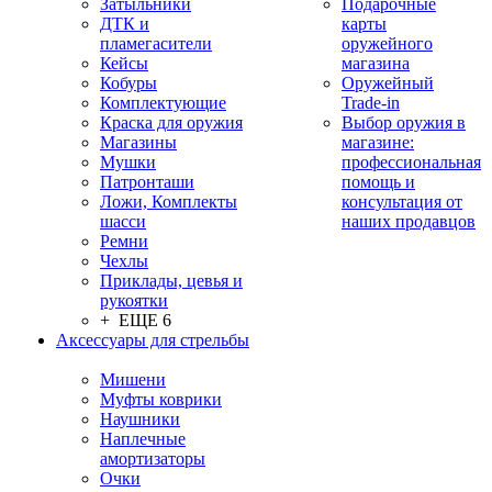
Затыльники
Подарочные
ДТК и
карты
пламегасители
оружейного
Кейсы
магазина
Кобуры
Оружейный
Комплектующие
Trade-in
Краска для оружия
Выбор оружия в
Магазины
магазине:
Мушки
профессиональная
Патронташи
помощь и
Ложи, Комплекты
консультация от
шасси
наших продавцов
Ремни
Чехлы
Приклады, цевья и
рукоятки
+ ЕЩЕ 6
Аксессуары для стрельбы
Мишени
Муфты коврики
Наушники
Наплечные
амортизаторы
Очки