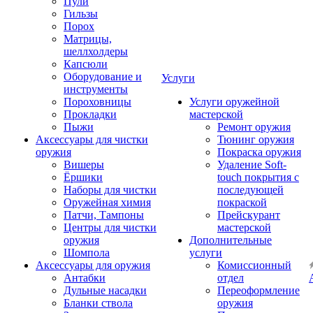
Пули
Гильзы
Порох
Матрицы,
шеллхолдеры
Капсюли
Оборудование и
Услуги
инструменты
Пороховницы
Услуги оружейной
Прокладки
мастерской
Пыжи
Ремонт оружия
Аксессуары для чистки
Тюнинг оружия
оружия
Покраска оружия
Вишеры
Удаление Soft-
Ёршики
touch покрытия с
Наборы для чистки
последующей
Оружейная химия
покраской
Патчи, Тампоны
Прейскурант
Центры для чистки
мастерской
оружия
Дополнительные
Шомпола
услуги
Аксессуары для оружия
Комиссионный
Антабки
отдел
Дульные насадки
Переоформление
Бланки ствола
оружия