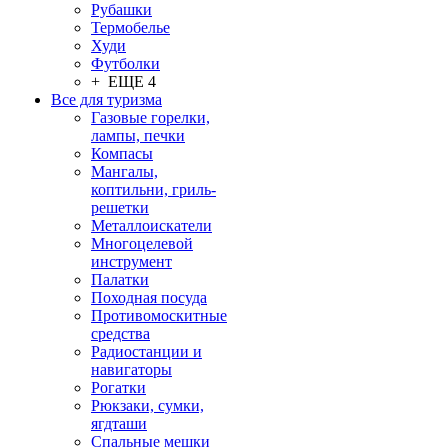
Рубашки
Термобелье
Худи
Футболки
+ ЕЩЕ 4
Все для туризма
Газовые горелки,
лампы, печки
Компасы
Мангалы,
коптильни, гриль-
решетки
Металлоискатели
Многоцелевой
инструмент
Палатки
Походная посуда
Противомоскитные
средства
Радиостанции и
навигаторы
Рогатки
Рюкзаки, сумки,
ягдташи
Спальные мешки