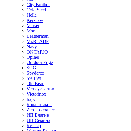
City Brother
Cold Steel
Helle
Kershaw
Marser
Mora
Leatherman
Mr.BLADE
Navy
ONTARIO
Opinel
Outdoor Edge
SOG
Spyderco
Stell Will
Old Bear
Verney-Carron
Victorinox
Барс
Калашников
Zero Tolerance
ИП Елагин
ИП Семина
Кизляр
Мастер-Гарант