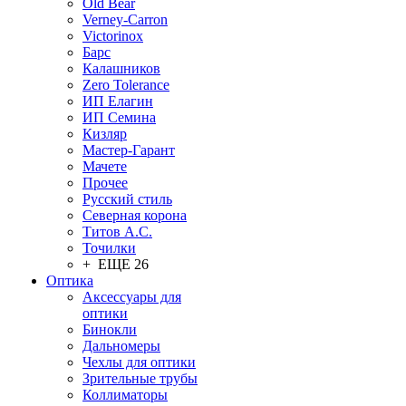
Old Bear
Verney-Carron
Victorinox
Барс
Калашников
Zero Tolerance
ИП Елагин
ИП Семина
Кизляр
Мастер-Гарант
Мачете
Прочее
Русский стиль
Северная корона
Титов А.С.
Точилки
+ ЕЩЕ 26
Оптика
Аксессуары для
оптики
Бинокли
Дальномеры
Чехлы для оптики
Зрительные трубы
Коллиматоры