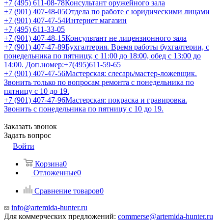
+7 (495) 611-08-78
Консультант оружейного зала
+7 (901) 407-48-05
Отдела по работе с юридическими лицами
+7 (901) 407-47-54
Интернет магазин
+7 (495) 611-33-05
+7 (901) 407-48-15
Консультант не лицензионного зала
+7 (901) 407-47-89
Бухгалтерия. Время работы бухгалтерии, с
понедельника по пятницу, с 11:00 до 18:00, обед с 13:00 до
14:00. Доп.номер:+7(495)611-59-65
+7 (901) 407-47-56
Мастерская: слесарь/мастер-ложевщик.
Звонить только по вопросам ремонта с понедельника по
пятницу с 10 до 19.
+7 (901) 407-47-96
Мастерская: покраска и гравировка.
Звонить с понедельника по пятницу с 10 до 19.
Заказать звонок
Задать вопрос
Войти
Корзина
0
Отложенные
0
Сравнение товаров
0
info@artemida-hunter.ru
Для коммерческих предложений:
commerse@artemida-hunter.ru