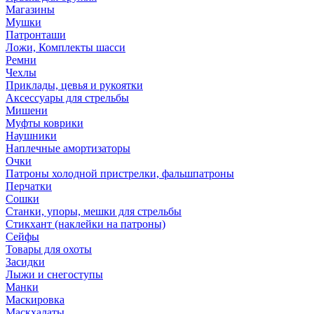
Магазины
Мушки
Патронташи
Ложи, Комплекты шасси
Ремни
Чехлы
Приклады, цевья и рукоятки
Аксессуары для стрельбы
Мишени
Муфты коврики
Наушники
Наплечные амортизаторы
Очки
Патроны холодной пристрелки, фальшпатроны
Перчатки
Сошки
Станки, упоры, мешки для стрельбы
Стикхант (наклейки на патроны)
Сейфы
Товары для охоты
Засидки
Лыжи и снегоступы
Манки
Маскировка
Маскхалаты