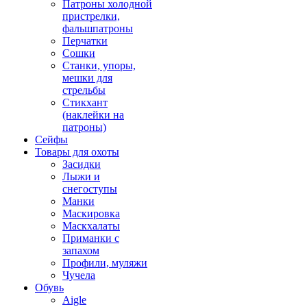
Патроны холодной
пристрелки,
фальшпатроны
Перчатки
Сошки
Станки, упоры,
мешки для
стрельбы
Стикхант
(наклейки на
патроны)
Сейфы
Товары для охоты
Засидки
Лыжи и
снегоступы
Манки
Маскировка
Маскхалаты
Приманки с
запахом
Профили, муляжи
Чучела
Обувь
Aigle