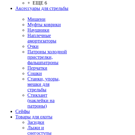
+ ЕЩЕ 6
Аксессуары для стрельбы
Мишени
Муфты коврики
Наушники
Наплечные
амортизаторы
Очки
Патроны холодной
пристрелки,
фальшпатроны
Перчатки
Сошки
Станки, упоры,
мешки для
стрельбы
Стикхант
(наклейки на
патроны)
Сейфы
Товары для охоты
Засидки
Лыжи и
снегоступы