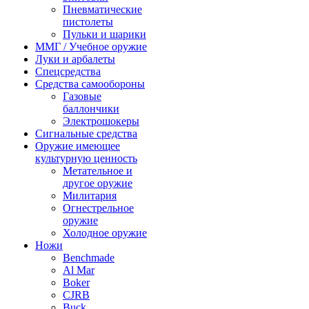
Пневматические
пистолеты
Пульки и шарики
ММГ / Учебное оружие
Луки и арбалеты
Спецсредства
Средства самообороны
Газовые
баллончики
Электрошокеры
Сигнальные средства
Оружие имеющее
культурную ценность
Метательное и
другое оружие
Милитария
Огнестрельное
оружие
Холодное оружие
Ножи
Benchmade
Al Mar
Boker
CJRB
Buck