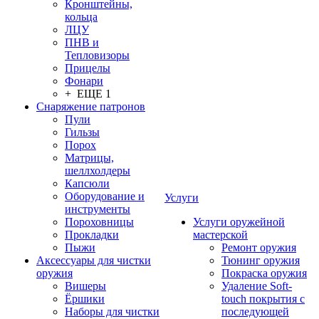
Кронштейны,
кольца
ЛЦУ
ПНВ и
Тепловизоры
Прицелы
Фонари
+ ЕЩЕ 1
Снаряжение патронов
Пули
Гильзы
Порох
Матрицы,
шеллхолдеры
Капсюли
Оборудование и
Услуги
инструменты
Пороховницы
Услуги оружейной
Прокладки
мастерской
Пыжи
Ремонт оружия
Аксессуары для чистки
Тюнинг оружия
оружия
Покраска оружия
Вишеры
Удаление Soft-
Ёршики
touch покрытия с
Наборы для чистки
последующей