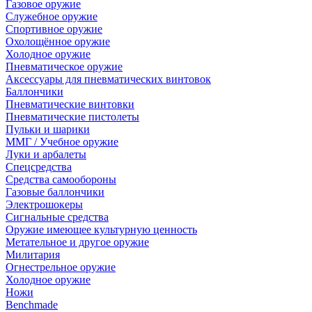
Газовое оружие
Служебное оружие
Спортивное оружие
Охолощённое оружие
Холодное оружие
Пневматическое оружие
Аксессуары для пневматических винтовок
Баллончики
Пневматические винтовки
Пневматические пистолеты
Пульки и шарики
ММГ / Учебное оружие
Луки и арбалеты
Спецсредства
Средства самообороны
Газовые баллончики
Электрошокеры
Сигнальные средства
Оружие имеющее культурную ценность
Метательное и другое оружие
Милитария
Огнестрельное оружие
Холодное оружие
Ножи
Benchmade