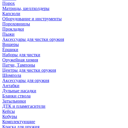
Порох
Матрицы, шеллхолдеры
Капсюли
Оборудование и инструменты
Пороховницы
Прокладки
Пыжи
Аксессуары для чистки оружия
Вишеры
Ёршики
Наборы для чистки
Оружейная химия
Патчи, Тампоны
Центры для чистки оружия
Шомпола
Аксессуары для оружия
Антабки
Дульные насадки
Бланки ствола
Затыльники
ДТК и пламегасители
Кейсы
Кобуры
Комплектующие
Краска для оружия