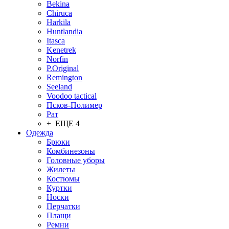
Bekina
Chiruсa
Harkila
Huntlandia
Itasca
Kenetrek
Norfin
P.Original
Remington
Seeland
Voodoo tactical
Псков-Полимер
Рат
+ ЕЩЕ 4
Одежда
Брюки
Комбинезоны
Головные уборы
Жилеты
Костюмы
Куртки
Носки
Перчатки
Плащи
Ремни