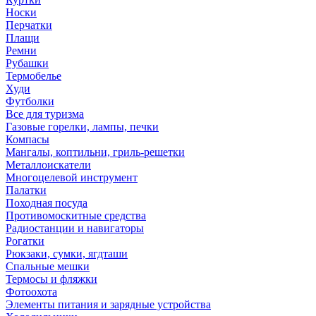
Носки
Перчатки
Плащи
Ремни
Рубашки
Термобелье
Худи
Футболки
Все для туризма
Газовые горелки, лампы, печки
Компасы
Мангалы, коптильни, гриль-решетки
Металлоискатели
Многоцелевой инструмент
Палатки
Походная посуда
Противомоскитные средства
Радиостанции и навигаторы
Рогатки
Рюкзаки, сумки, ягдташи
Спальные мешки
Термосы и фляжки
Фотоохота
Элементы питания и зарядные устройства