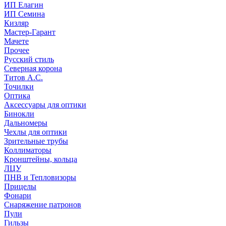
ИП Елагин
ИП Семина
Кизляр
Мастер-Гарант
Мачете
Прочее
Русский стиль
Северная корона
Титов А.С.
Точилки
Оптика
Аксессуары для оптики
Бинокли
Дальномеры
Чехлы для оптики
Зрительные трубы
Коллиматоры
Кронштейны, кольца
ЛЦУ
ПНВ и Тепловизоры
Прицелы
Фонари
Снаряжение патронов
Пули
Гильзы