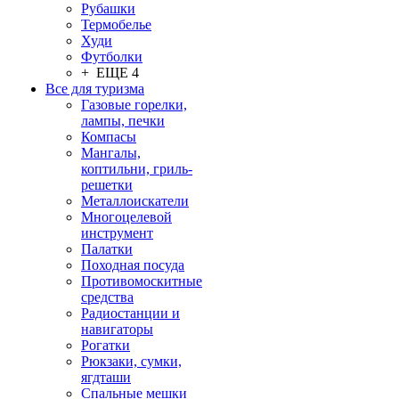
Рубашки
Термобелье
Худи
Футболки
+ ЕЩЕ 4
Все для туризма
Газовые горелки,
лампы, печки
Компасы
Мангалы,
коптильни, гриль-
решетки
Металлоискатели
Многоцелевой
инструмент
Палатки
Походная посуда
Противомоскитные
средства
Радиостанции и
навигаторы
Рогатки
Рюкзаки, сумки,
ягдташи
Спальные мешки