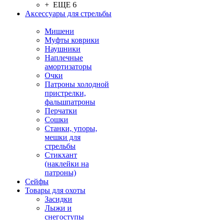
+ ЕЩЕ 6
Аксессуары для стрельбы
Мишени
Муфты коврики
Наушники
Наплечные
амортизаторы
Очки
Патроны холодной
пристрелки,
фальшпатроны
Перчатки
Сошки
Станки, упоры,
мешки для
стрельбы
Стикхант
(наклейки на
патроны)
Сейфы
Товары для охоты
Засидки
Лыжи и
снегоступы