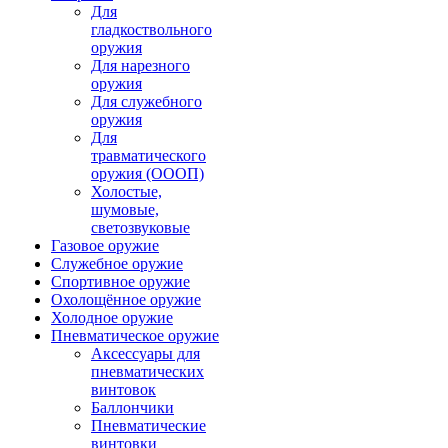
Для
гладкоствольного
оружия
Для нарезного
оружия
Для служебного
оружия
Для
травматического
оружия (ОООП)
Холостые,
шумовые,
светозвуковые
Газовое оружие
Служебное оружие
Спортивное оружие
Охолощённое оружие
Холодное оружие
Пневматическое оружие
Аксессуары для
пневматических
винтовок
Баллончики
Пневматические
винтовки