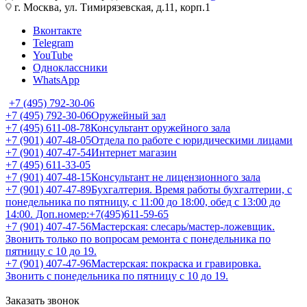
г. Москва, ул. Тимирязевская, д.11, корп.1
Вконтакте
Telegram
YouTube
Одноклассники
WhatsApp
+7 (495) 792-30-06
+7 (495) 792-30-06
Оружейный зал
+7 (495) 611-08-78
Консультант оружейного зала
+7 (901) 407-48-05
Отдела по работе с юридическими лицами
+7 (901) 407-47-54
Интернет магазин
+7 (495) 611-33-05
+7 (901) 407-48-15
Консультант не лицензионного зала
+7 (901) 407-47-89
Бухгалтерия. Время работы бухгалтерии, с
понедельника по пятницу, с 11:00 до 18:00, обед с 13:00 до
14:00. Доп.номер:+7(495)611-59-65
+7 (901) 407-47-56
Мастерская: слесарь/мастер-ложевщик.
Звонить только по вопросам ремонта с понедельника по
пятницу с 10 до 19.
+7 (901) 407-47-96
Мастерская: покраска и гравировка.
Звонить с понедельника по пятницу с 10 до 19.
Заказать звонок