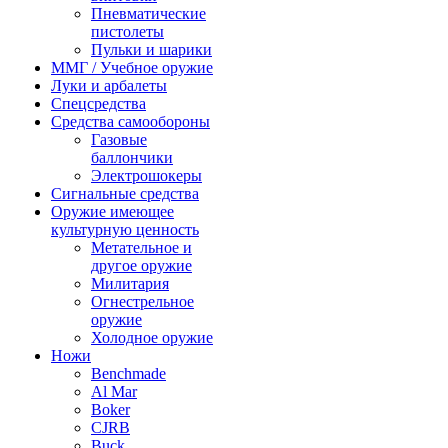
Пневматические
пистолеты
Пульки и шарики
ММГ / Учебное оружие
Луки и арбалеты
Спецсредства
Средства самообороны
Газовые
баллончики
Электрошокеры
Сигнальные средства
Оружие имеющее
культурную ценность
Метательное и
другое оружие
Милитария
Огнестрельное
оружие
Холодное оружие
Ножи
Benchmade
Al Mar
Boker
CJRB
Buck