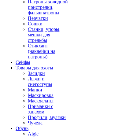
Патроны холодной
пристрелки,
фальшпатроны
Перчатки
Сошки
Станки, упоры,
мешки для
стрельбы
Стикхант
(наклейки на
патроны)
Сейфы
Товары для охоты
Засидки
Лыжи и
снегоступы
Манки
Маскировка
Маскхалаты
Приманки с
запахом
Профили, муляжи
Чучела
Обувь
Aigle