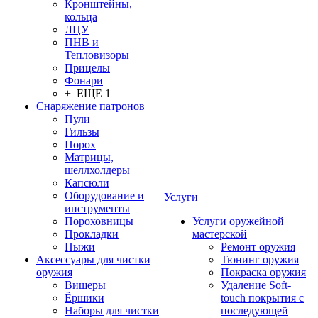
Кронштейны,
кольца
ЛЦУ
ПНВ и
Тепловизоры
Прицелы
Фонари
+ ЕЩЕ 1
Снаряжение патронов
Пули
Гильзы
Порох
Матрицы,
шеллхолдеры
Капсюли
Оборудование и
Услуги
инструменты
Пороховницы
Услуги оружейной
Прокладки
мастерской
Пыжи
Ремонт оружия
Аксессуары для чистки
Тюнинг оружия
оружия
Покраска оружия
Вишеры
Удаление Soft-
Ёршики
touch покрытия с
Наборы для чистки
последующей