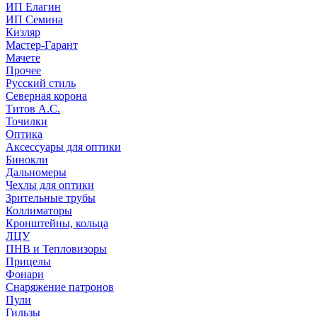
ИП Елагин
ИП Семина
Кизляр
Мастер-Гарант
Мачете
Прочее
Русский стиль
Северная корона
Титов А.С.
Точилки
Оптика
Аксессуары для оптики
Бинокли
Дальномеры
Чехлы для оптики
Зрительные трубы
Коллиматоры
Кронштейны, кольца
ЛЦУ
ПНВ и Тепловизоры
Прицелы
Фонари
Снаряжение патронов
Пули
Гильзы