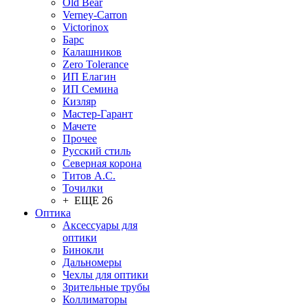
Old Bear
Verney-Carron
Victorinox
Барс
Калашников
Zero Tolerance
ИП Елагин
ИП Семина
Кизляр
Мастер-Гарант
Мачете
Прочее
Русский стиль
Северная корона
Титов А.С.
Точилки
+ ЕЩЕ 26
Оптика
Аксессуары для
оптики
Бинокли
Дальномеры
Чехлы для оптики
Зрительные трубы
Коллиматоры