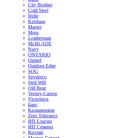
City Brother
Cold Steel
Helle
Kershaw
Marser
Mora
Leatherman
Mr.BLADE
Navy
ONTARIO
Opinel
Outdoor Edge
SOG
Spyderco
Stell Will
Old Bear
Verney-Carron
Victorinox
Барс
Калашников
Zero Tolerance
ИП Елагин
ИП Семина
Кизляр
Мастер-Гарант