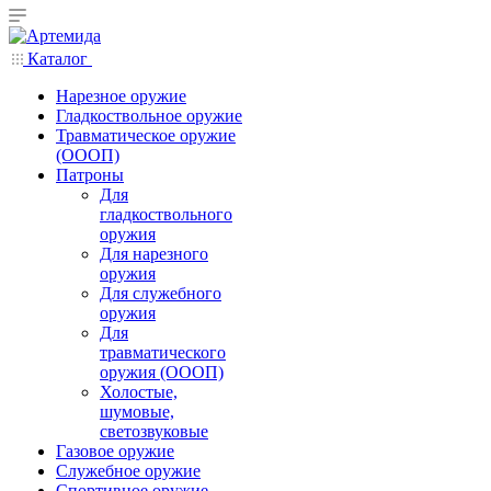
Каталог
Нарезное оружие
Гладкоствольное оружие
Травматическое оружие
(ОООП)
Патроны
Для
гладкоствольного
оружия
Для нарезного
оружия
Для служебного
оружия
Для
травматического
оружия (ОООП)
Холостые,
шумовые,
светозвуковые
Газовое оружие
Служебное оружие
Спортивное оружие