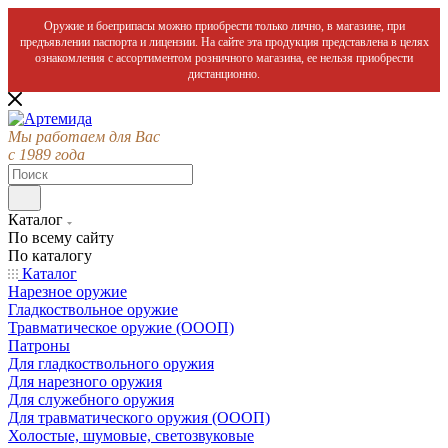
Оружие и боеприпасы можно приобрести только лично, в магазине, при
предъявлении паспорта и лицензии. На сайте эта продукция представлена в целях
ознакомления с ассортиментом розничного магазина, ее нельзя приобрести
дистанционно.
Мы работаем для Вас
с 1989 года
Каталог
По всему сайту
По каталогу
Каталог
Нарезное оружие
Гладкоствольное оружие
Травматическое оружие (ОООП)
Патроны
Для гладкоствольного оружия
Для нарезного оружия
Для служебного оружия
Для травматического оружия (ОООП)
Холостые, шумовые, светозвуковые