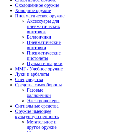
Охолощённое оружие
Холодное оружие
Пневматическое оружие
Аксессуары для
пневматических
винтовок
Баллончики
Пневматические
винтовки
Пневматические
пистолеты
Пульки и шарики
ММГ / Учебное оружие
Луки и арбалеты
Спецсредства
Средства самообороны
Газовые
баллончики
Электрошокеры
Сигнальные средства
Оружие имеющее
культурную ценность
Метательное и
другое оружие