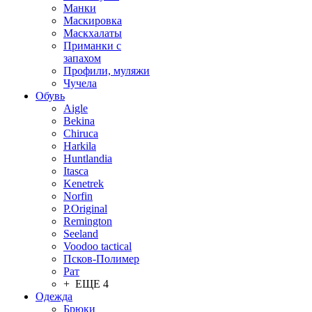
Манки
Маскировка
Маскхалаты
Приманки с
запахом
Профили, муляжи
Чучела
Обувь
Aigle
Bekina
Chiruсa
Harkila
Huntlandia
Itasca
Kenetrek
Norfin
P.Original
Remington
Seeland
Voodoo tactical
Псков-Полимер
Рат
+ ЕЩЕ 4
Одежда
Брюки