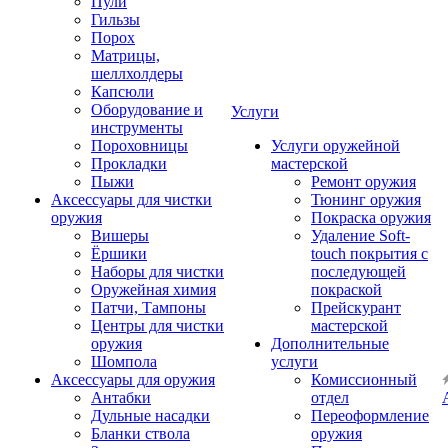
Пули
Гильзы
Порох
Матрицы,
шеллхолдеры
Капсюли
Оборудование и
Услуги
инструменты
Пороховницы
Услуги оружейной
Прокладки
мастерской
Пыжи
Ремонт оружия
Аксессуары для чистки
Тюнинг оружия
оружия
Покраска оружия
Вишеры
Удаление Soft-
Ёршики
touch покрытия с
Наборы для чистки
последующей
Оружейная химия
покраской
Патчи, Тампоны
Прейскурант
Центры для чистки
мастерской
оружия
Дополнительные
Шомпола
услуги
Аксессуары для оружия
Комиссионный
Антабки
отдел
Дульные насадки
Переоформление
Бланки ствола
оружия