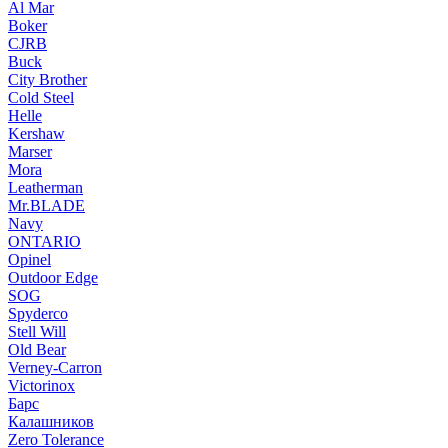
Al Mar
Boker
CJRB
Buck
City Brother
Cold Steel
Helle
Kershaw
Marser
Mora
Leatherman
Mr.BLADE
Navy
ONTARIO
Opinel
Outdoor Edge
SOG
Spyderco
Stell Will
Old Bear
Verney-Carron
Victorinox
Барс
Калашников
Zero Tolerance