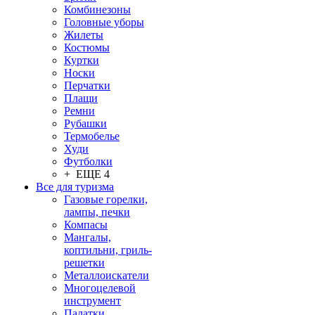
Комбинезоны
Головные уборы
Жилеты
Костюмы
Куртки
Носки
Перчатки
Плащи
Ремни
Рубашки
Термобелье
Худи
Футболки
+ ЕЩЕ 4
Все для туризма
Газовые горелки,
лампы, печки
Компасы
Мангалы,
коптильни, гриль-
решетки
Металлоискатели
Многоцелевой
инструмент
Палатки