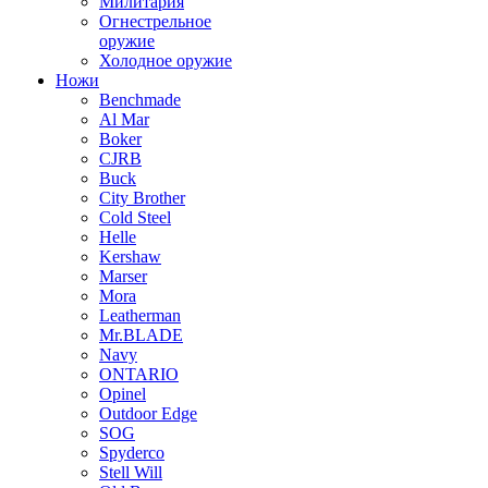
Милитария
Огнестрельное
оружие
Холодное оружие
Ножи
Benchmade
Al Mar
Boker
CJRB
Buck
City Brother
Cold Steel
Helle
Kershaw
Marser
Mora
Leatherman
Mr.BLADE
Navy
ONTARIO
Opinel
Outdoor Edge
SOG
Spyderco
Stell Will