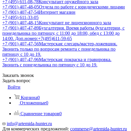
+7 (495) 611-08-78
Консультант оружейного зала
+7 (901) 407-48-05
Отдела по работе с юридическими лицами
+7 (901) 407-47-54
Интернет магазин
+7 (495) 611-33-05
+7 (901) 407-48-15
Консультант не лицензионного зала
+7 (901) 407-47-89
Бухгалтерия. Время работы бухгалтерии, с
понедельника по пятницу, с 11:00 до 18:00, обед с 13:00 до
14:00. Доп.номер:+7(495)611-59-65
+7 (901) 407-47-56
Мастерская: слесарь/мастер-ложевщик.
Звонить только по вопросам ремонта с понедельника по
пятницу с 10 до 19.
+7 (901) 407-47-96
Мастерская: покраска и гравировка.
Звонить с понедельника по пятницу с 10 до 19.
Заказать звонок
Задать вопрос
Войти
Корзина
0
Отложенные
0
Сравнение товаров
0
info@artemida-hunter.ru
Для коммерческих предложений:
commerse@artemida-hunter.ru