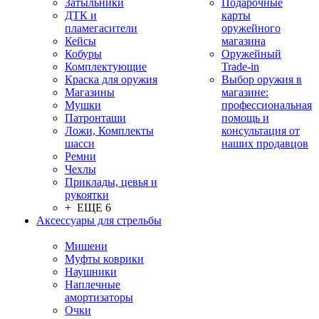
Затыльники
Подарочные
ДТК и
карты
пламегасители
оружейного
Кейсы
магазина
Кобуры
Оружейный
Комплектующие
Trade-in
Краска для оружия
Выбор оружия в
Магазины
магазине:
Мушки
профессиональная
Патронташи
помощь и
Ложи, Комплекты
консультация от
шасси
наших продавцов
Ремни
Чехлы
Приклады, цевья и
рукоятки
+ ЕЩЕ 6
Аксессуары для стрельбы
Мишени
Муфты коврики
Наушники
Наплечные
амортизаторы
Очки