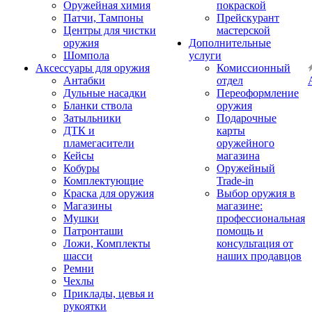
Оружейная химия
покраской
Патчи, Тампоны
Прейскурант
Центры для чистки
мастерской
оружия
Дополнительные
Шомпола
услуги
Аксессуары для оружия
Комиссионный
Антабки
отдел
Дульные насадки
Переоформление
Бланки ствола
оружия
Затыльники
Подарочные
ДТК и
карты
пламегасители
оружейного
Кейсы
магазина
Кобуры
Оружейный
Комплектующие
Trade-in
Краска для оружия
Выбор оружия в
Магазины
магазине:
Мушки
профессиональная
Патронташи
помощь и
Ложи, Комплекты
консультация от
шасси
наших продавцов
Ремни
Чехлы
Приклады, цевья и
рукоятки