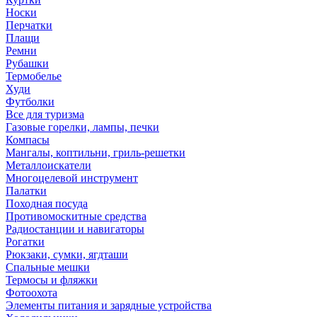
Носки
Перчатки
Плащи
Ремни
Рубашки
Термобелье
Худи
Футболки
Все для туризма
Газовые горелки, лампы, печки
Компасы
Мангалы, коптильни, гриль-решетки
Металлоискатели
Многоцелевой инструмент
Палатки
Походная посуда
Противомоскитные средства
Радиостанции и навигаторы
Рогатки
Рюкзаки, сумки, ягдташи
Спальные мешки
Термосы и фляжки
Фотоохота
Элементы питания и зарядные устройства