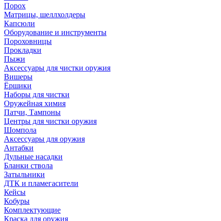
Порох
Матрицы, шеллхолдеры
Капсюли
Оборудование и инструменты
Пороховницы
Прокладки
Пыжи
Аксессуары для чистки оружия
Вишеры
Ёршики
Наборы для чистки
Оружейная химия
Патчи, Тампоны
Центры для чистки оружия
Шомпола
Аксессуары для оружия
Антабки
Дульные насадки
Бланки ствола
Затыльники
ДТК и пламегасители
Кейсы
Кобуры
Комплектующие
Краска для оружия