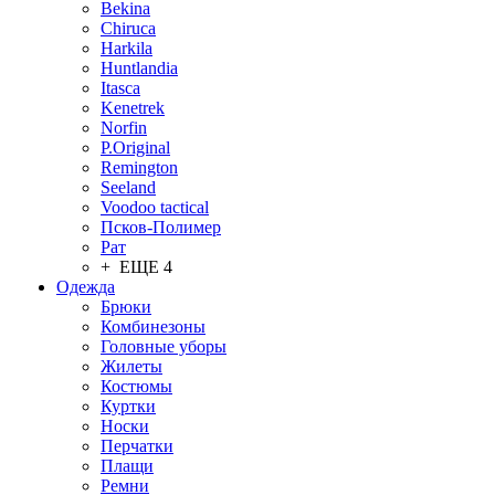
Bekina
Chiruсa
Harkila
Huntlandia
Itasca
Kenetrek
Norfin
P.Original
Remington
Seeland
Voodoo tactical
Псков-Полимер
Рат
+ ЕЩЕ 4
Одежда
Брюки
Комбинезоны
Головные уборы
Жилеты
Костюмы
Куртки
Носки
Перчатки
Плащи
Ремни