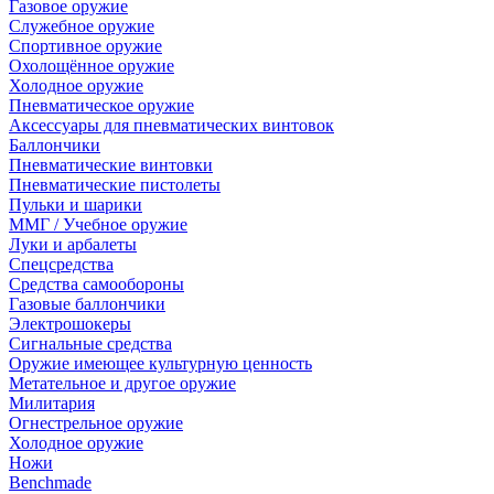
Газовое оружие
Служебное оружие
Спортивное оружие
Охолощённое оружие
Холодное оружие
Пневматическое оружие
Аксессуары для пневматических винтовок
Баллончики
Пневматические винтовки
Пневматические пистолеты
Пульки и шарики
ММГ / Учебное оружие
Луки и арбалеты
Спецсредства
Средства самообороны
Газовые баллончики
Электрошокеры
Сигнальные средства
Оружие имеющее культурную ценность
Метательное и другое оружие
Милитария
Огнестрельное оружие
Холодное оружие
Ножи
Benchmade