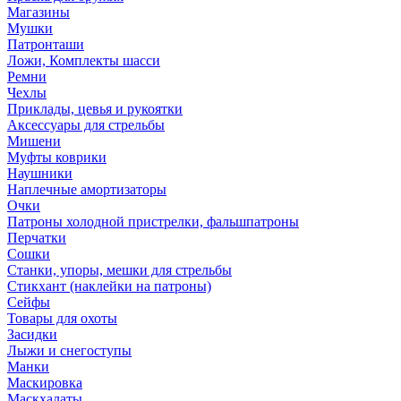
Магазины
Мушки
Патронташи
Ложи, Комплекты шасси
Ремни
Чехлы
Приклады, цевья и рукоятки
Аксессуары для стрельбы
Мишени
Муфты коврики
Наушники
Наплечные амортизаторы
Очки
Патроны холодной пристрелки, фальшпатроны
Перчатки
Сошки
Станки, упоры, мешки для стрельбы
Стикхант (наклейки на патроны)
Сейфы
Товары для охоты
Засидки
Лыжи и снегоступы
Манки
Маскировка
Маскхалаты