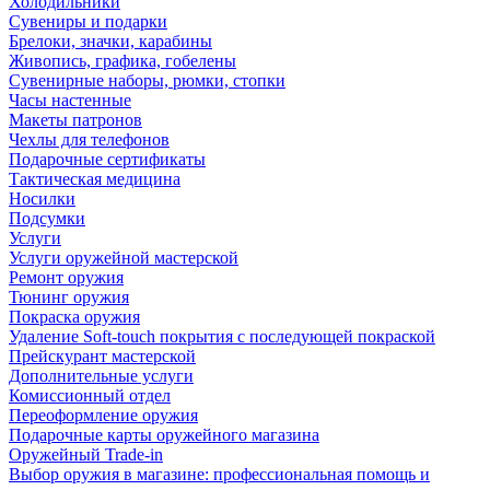
Холодильники
Сувениры и подарки
Брелоки, значки, карабины
Живопись, графика, гобелены
Сувенирные наборы, рюмки, стопки
Часы настенные
Макеты патронов
Чехлы для телефонов
Подарочные сертификаты
Тактическая медицина
Носилки
Подсумки
Услуги
Услуги оружейной мастерской
Ремонт оружия
Тюнинг оружия
Покраска оружия
Удаление Soft-touch покрытия с последующей покраской
Прейскурант мастерской
Дополнительные услуги
Комиссионный отдел
Переоформление оружия
Подарочные карты оружейного магазина
Оружейный Trade-in
Выбор оружия в магазине: профессиональная помощь и