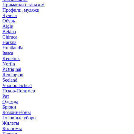
Приманки с запахом
Профили, муляжи
Чучела
Обувь
Aigle
Bekina
Chiruсa
Harkila
Huntlandia
Itasca
Kenetrek
Norfin
P.Original
Remington
Seeland
Voodoo tactical
Псков-Полимер
Рат
Одежда
Брюки
Комбинезоны
Головные уборы
Жилеты
Костюмы
Куртки