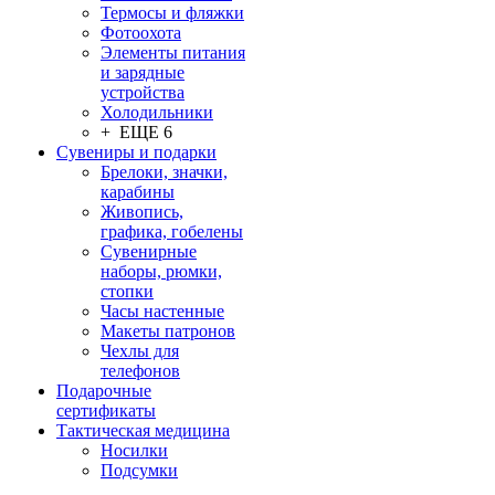
Термосы и фляжки
Фотоохота
Элементы питания
и зарядные
устройства
Холодильники
+ ЕЩЕ 6
Сувениры и подарки
Брелоки, значки,
карабины
Живопись,
графика, гобелены
Сувенирные
наборы, рюмки,
стопки
Часы настенные
Макеты патронов
Чехлы для
телефонов
Подарочные
сертификаты
Тактическая медицина
Носилки
Подсумки