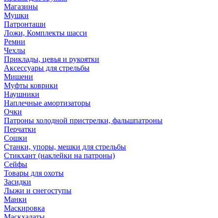
Магазины
Мушки
Патронташи
Ложи, Комплекты шасси
Ремни
Чехлы
Приклады, цевья и рукоятки
Аксессуары для стрельбы
Мишени
Муфты коврики
Наушники
Наплечные амортизаторы
Очки
Патроны холодной пристрелки, фальшпатроны
Перчатки
Сошки
Станки, упоры, мешки для стрельбы
Стикхант (наклейки на патроны)
Сейфы
Товары для охоты
Засидки
Лыжи и снегоступы
Манки
Маскировка
Маскхалаты