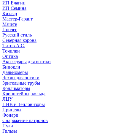
ИП Елагин
ИП Семина
Кизляр
Мастер-Гарант
Мачете
Прочее
Русский стиль
Северная корона
Титов А.С.
Точилки
Оптика
Аксессуары для оптики
Бинокли
Дальномеры
Чехлы для оптики
Зрительные трубы
Коллиматоры
Кронштейны, кольца
ЛЦУ
ПНВ и Тепловизоры
Прицелы
Фонари
Снаряжение патронов
Пули
Гильзы