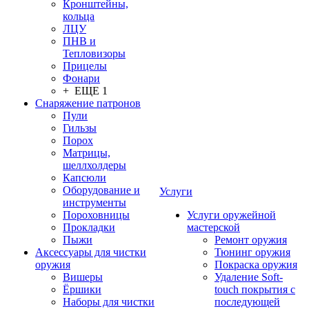
Кронштейны,
кольца
ЛЦУ
ПНВ и
Тепловизоры
Прицелы
Фонари
+ ЕЩЕ 1
Снаряжение патронов
Пули
Гильзы
Порох
Матрицы,
шеллхолдеры
Капсюли
Оборудование и
Услуги
инструменты
Пороховницы
Услуги оружейной
Прокладки
мастерской
Пыжи
Ремонт оружия
Аксессуары для чистки
Тюнинг оружия
оружия
Покраска оружия
Вишеры
Удаление Soft-
Ёршики
touch покрытия с
Наборы для чистки
последующей