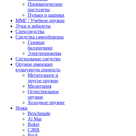
Пневматические
пистолеты
Пульки и шарики
ММГ / Учебное оружие
Луки и арбалеты
Спецсредства
Средства самообороны
Газовые
баллончики
Электрошокеры
Сигнальные средства
Оружие имеющее
культурную ценность
Метательное и
другое оружие
Милитария
Огнестрельное
оружие
Холодное оружие
Ножи
Benchmade
Al Mar
Boker
CJRB
Buck