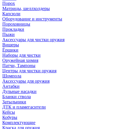
Порох
Матрицы, шеллхолдеры
Капсюли
Оборудование и инструменты
Пороховницы
Прокладки
Пыжи
Аксессуары для чистки оружия
Вишеры
Ёршики
Наборы для чистки
Оружейная химия
Патчи, Тампоны
Центры для чистки оружия
Шомпола
Аксессуары для оружия
Антабки
Дульные насадки
Бланки ствола
Затыльники
ДТК и пламегасители
Кейсы
Кобуры
Комплектующие
Краска для оружия