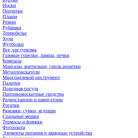
Носки
Перчатки
Плащи
Ремни
Рубашки
Термобелье
Худи
Футболки
Все для туризма
Газовые горелки, лампы, печки
Компасы
Мангалы, коптильни, гриль-решетки
Металлоискатели
Многоцелевой инструмент
Палатки
Походная посуда
Противомоскитные средства
Радиостанции и навигаторы
Рогатки
Рюкзаки, сумки, ягдташи
Спальные мешки
Термосы и фляжки
Фотоохота
Элементы питания и зарядные устройства