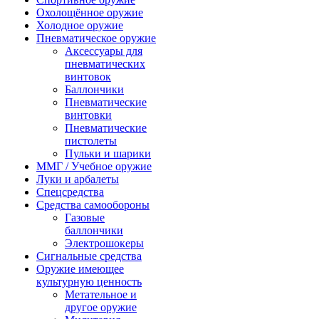
Охолощённое оружие
Холодное оружие
Пневматическое оружие
Аксессуары для
пневматических
винтовок
Баллончики
Пневматические
винтовки
Пневматические
пистолеты
Пульки и шарики
ММГ / Учебное оружие
Луки и арбалеты
Спецсредства
Средства самообороны
Газовые
баллончики
Электрошокеры
Сигнальные средства
Оружие имеющее
культурную ценность
Метательное и
другое оружие