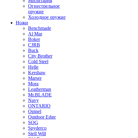
Милитария
Огнестрельное
оружие
Холодное оружие
Ножи
Benchmade
Al Mar
Boker
CJRB
Buck
City Brother
Cold Steel
Helle
Kershaw
Marser
Mora
Leatherman
Mr.BLADE
Navy
ONTARIO
Opinel
Outdoor Edge
SOG
Spyderco
Stell Will