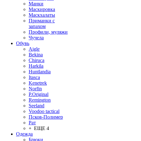
Манки
Маскировка
Маскхалаты
Приманки с
запахом
Профили, муляжи
Чучела
Обувь
Aigle
Bekina
Chiruсa
Harkila
Huntlandia
Itasca
Kenetrek
Norfin
P.Original
Remington
Seeland
Voodoo tactical
Псков-Полимер
Рат
+ ЕЩЕ 4
Одежда
Брюки