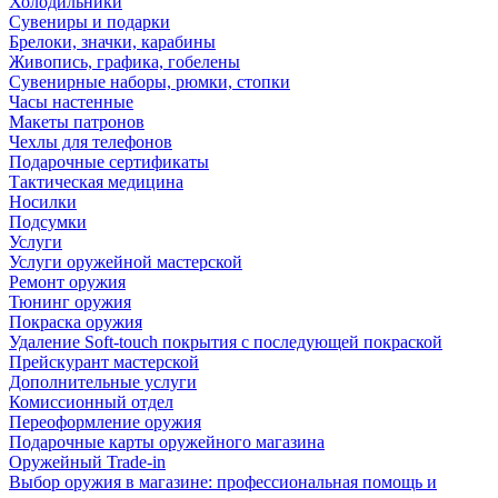
Холодильники
Сувениры и подарки
Брелоки, значки, карабины
Живопись, графика, гобелены
Сувенирные наборы, рюмки, стопки
Часы настенные
Макеты патронов
Чехлы для телефонов
Подарочные сертификаты
Тактическая медицина
Носилки
Подсумки
Услуги
Услуги оружейной мастерской
Ремонт оружия
Тюнинг оружия
Покраска оружия
Удаление Soft-touch покрытия с последующей покраской
Прейскурант мастерской
Дополнительные услуги
Комиссионный отдел
Переоформление оружия
Подарочные карты оружейного магазина
Оружейный Trade-in
Выбор оружия в магазине: профессиональная помощь и