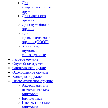
Для
гладкоствольного
оружия
Для нарезного
оружия
Для служебного
оружия
Для
травматического
оружия (ОООП)
Холостые,
шумовые,
светозвуковые
Газовое оружие
Служебное оружие
Спортивное оружие
Охолощённое оружие
Холодное оружие
Пневматическое оружие
Аксессуары для
пневматических
винтовок
Баллончики
Пневматические
винтовки