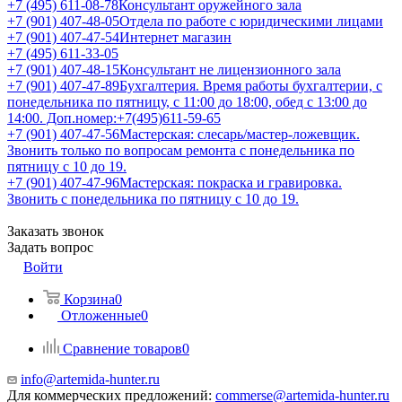
+7 (495) 611-08-78
Консультант оружейного зала
+7 (901) 407-48-05
Отдела по работе с юридическими лицами
+7 (901) 407-47-54
Интернет магазин
+7 (495) 611-33-05
+7 (901) 407-48-15
Консультант не лицензионного зала
+7 (901) 407-47-89
Бухгалтерия. Время работы бухгалтерии, с
понедельника по пятницу, с 11:00 до 18:00, обед с 13:00 до
14:00. Доп.номер:+7(495)611-59-65
+7 (901) 407-47-56
Мастерская: слесарь/мастер-ложевщик.
Звонить только по вопросам ремонта с понедельника по
пятницу с 10 до 19.
+7 (901) 407-47-96
Мастерская: покраска и гравировка.
Звонить с понедельника по пятницу с 10 до 19.
Заказать звонок
Задать вопрос
Войти
Корзина
0
Отложенные
0
Сравнение товаров
0
info@artemida-hunter.ru
Для коммерческих предложений:
commerse@artemida-hunter.ru