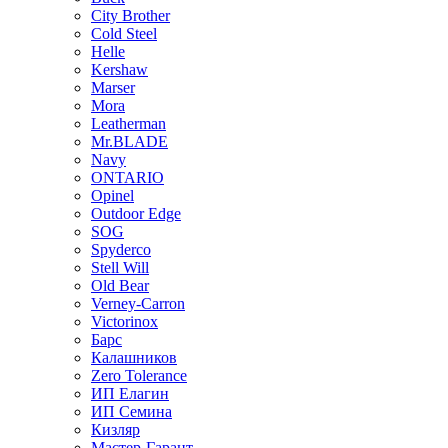
City Brother
Cold Steel
Helle
Kershaw
Marser
Mora
Leatherman
Mr.BLADE
Navy
ONTARIO
Opinel
Outdoor Edge
SOG
Spyderco
Stell Will
Old Bear
Verney-Carron
Victorinox
Барс
Калашников
Zero Tolerance
ИП Елагин
ИП Семина
Кизляр
Мастер-Гарант