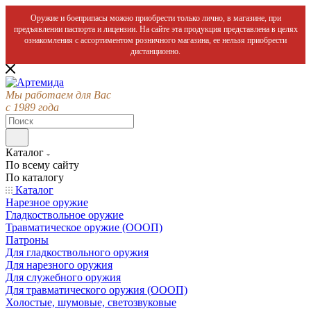
Оружие и боеприпасы можно приобрести только лично, в магазине, при
предъявлении паспорта и лицензии. На сайте эта продукция представлена в целях
ознакомления с ассортиментом розничного магазина, ее нельзя приобрести
дистанционно.
Мы работаем для Вас
с 1989 года
Каталог
По всему сайту
По каталогу
Каталог
Нарезное оружие
Гладкоствольное оружие
Травматическое оружие (ОООП)
Патроны
Для гладкоствольного оружия
Для нарезного оружия
Для служебного оружия
Для травматического оружия (ОООП)
Холостые, шумовые, светозвуковые