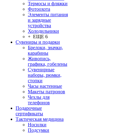
Термосы и фляжки
Фотоохота
Элементы питания
и зарядные
устройства
Холодильники
+ ЕЩЕ 6
Сувениры и подарки
Брелоки, значки,
карабины
Живопись,
графика, гобелены
Сувенирные
наборы, рюмки,
стопки
Часы настенные
Макеты патронов
Чехлы для
телефонов
Подарочные
сертификаты
Тактическая медицина
Носилки
Подсумки