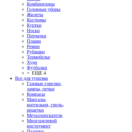
Комбинезоны
Головные уборы
Жилеты
Костюмы
Куртки
Носки
Перчатки
Плащи
Ремни
Рубашки
Термобелье
Худи
Футболки
+ ЕЩЕ 4
Все для туризма
Газовые горелки,
лампы, печки
Компасы
Мангалы,
коптильни, гриль-
решетки
Металлоискатели
Многоцелевой
инструмент
Палатки