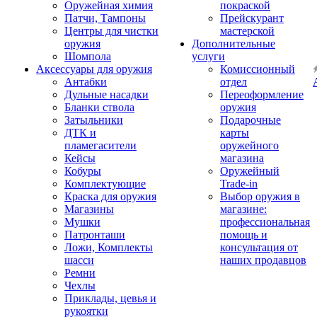
Оружейная химия
покраской
Патчи, Тампоны
Прейскурант
Центры для чистки
мастерской
оружия
Дополнительные
Шомпола
услуги
Аксессуары для оружия
Комиссионный
Антабки
отдел
Дульные насадки
Переоформление
Бланки ствола
оружия
Затыльники
Подарочные
ДТК и
карты
пламегасители
оружейного
Кейсы
магазина
Кобуры
Оружейный
Комплектующие
Trade-in
Краска для оружия
Выбор оружия в
Магазины
магазине:
Мушки
профессиональная
Патронташи
помощь и
Ложи, Комплекты
консультация от
шасси
наших продавцов
Ремни
Чехлы
Приклады, цевья и
рукоятки