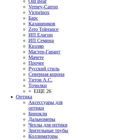
Old Bear
Verney-Carron
Victorinox
Барс
Калашников
Zero Tolerance
ИП Елагин
ИП Семина
Кизляр
Мастер-Гарант
Мачете
Прочее
Русский стиль
Северная корона
Титов А.С.
Точилки
+ ЕЩЕ 26
Оптика
Аксессуары для
оптики
Бинокли
Дальномеры
Чехлы для оптики
Зрительные трубы
Коллиматоры