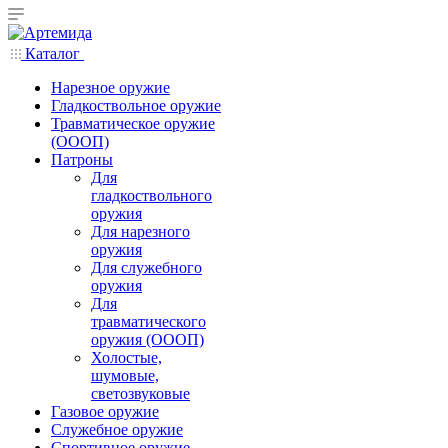
Каталог
Нарезное оружие
Гладкоствольное оружие
Травматическое оружие
(ОООП)
Патроны
Для
гладкоствольного
оружия
Для нарезного
оружия
Для служебного
оружия
Для
травматического
оружия (ОООП)
Холостые,
шумовые,
светозвуковые
Газовое оружие
Служебное оружие
Спортивное оружие