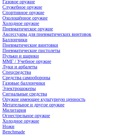
Газовое оружие
Служебное оружие
Спортивное оружие
Охолощённое оружие
Холодное оружие
Пневматическое оружие
Аксессуары для пневматических винтовок
Баллончики
Пневматические винтовки
Пневматические пистолеты
Пульки и шарики
ММГ / Учебное оружие
Луки и арбалеты
Спецсредства
Средства самообороны
Газовые баллончики
Электрошокеры
Сигнальные средства
Оружие имеющее культурную ценность
Метательное и другое оружие
Милитария
Огнестрельное оружие
Холодное оружие
Ножи
Benchmade