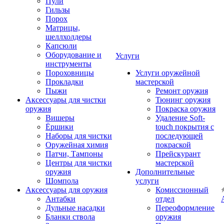
Пули
Гильзы
Порох
Матрицы,
шеллхолдеры
Капсюли
Оборудование и
Услуги
инструменты
Пороховницы
Услуги оружейной
Прокладки
мастерской
Пыжи
Ремонт оружия
Аксессуары для чистки
Тюнинг оружия
оружия
Покраска оружия
Вишеры
Удаление Soft-
Ёршики
touch покрытия с
Наборы для чистки
последующей
Оружейная химия
покраской
Патчи, Тампоны
Прейскурант
Центры для чистки
мастерской
оружия
Дополнительные
Шомпола
услуги
Аксессуары для оружия
Комиссионный
Антабки
отдел
Дульные насадки
Переоформление
Бланки ствола
оружия