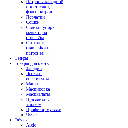
Патроны холодной
пристрелки,
фальшпатроны
Перчатки
Сошки
Станки, упоры,
мешки для
стрельбы
Стикхант
(наклейки на
патроны)
Сейфы
Товары для охоты
Засидки
Лыжи и
снегоступы
Манки
Маскировка
Маскхалаты
Приманки с
запахом
Профили, муляжи
Чучела
Обувь
Aigle