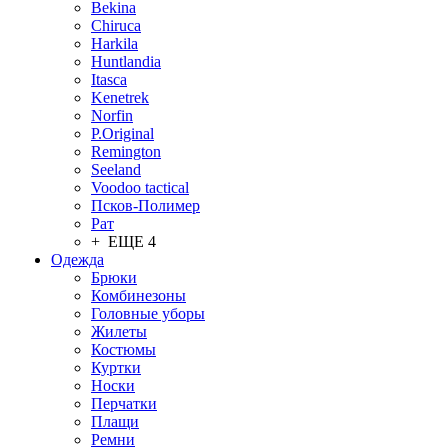
Bekina
Chiruсa
Harkila
Huntlandia
Itasca
Kenetrek
Norfin
P.Original
Remington
Seeland
Voodoo tactical
Псков-Полимер
Рат
+ ЕЩЕ 4
Одежда
Брюки
Комбинезоны
Головные уборы
Жилеты
Костюмы
Куртки
Носки
Перчатки
Плащи
Ремни