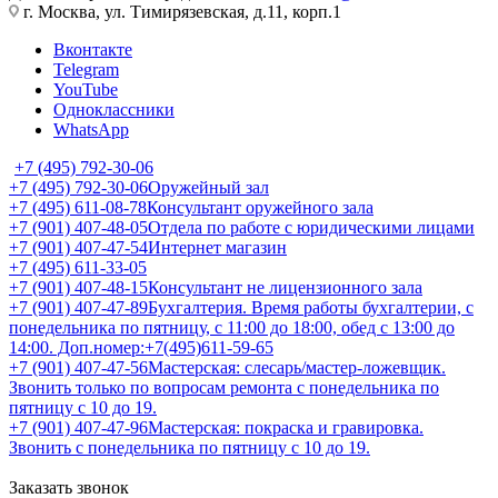
г. Москва, ул. Тимирязевская, д.11, корп.1
Вконтакте
Telegram
YouTube
Одноклассники
WhatsApp
+7 (495) 792-30-06
+7 (495) 792-30-06
Оружейный зал
+7 (495) 611-08-78
Консультант оружейного зала
+7 (901) 407-48-05
Отдела по работе с юридическими лицами
+7 (901) 407-47-54
Интернет магазин
+7 (495) 611-33-05
+7 (901) 407-48-15
Консультант не лицензионного зала
+7 (901) 407-47-89
Бухгалтерия. Время работы бухгалтерии, с
понедельника по пятницу, с 11:00 до 18:00, обед с 13:00 до
14:00. Доп.номер:+7(495)611-59-65
+7 (901) 407-47-56
Мастерская: слесарь/мастер-ложевщик.
Звонить только по вопросам ремонта с понедельника по
пятницу с 10 до 19.
+7 (901) 407-47-96
Мастерская: покраска и гравировка.
Звонить с понедельника по пятницу с 10 до 19.
Заказать звонок