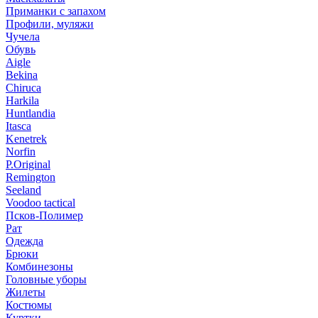
Приманки с запахом
Профили, муляжи
Чучела
Обувь
Aigle
Bekina
Chiruсa
Harkila
Huntlandia
Itasca
Kenetrek
Norfin
P.Original
Remington
Seeland
Voodoo tactical
Псков-Полимер
Рат
Одежда
Брюки
Комбинезоны
Головные уборы
Жилеты
Костюмы
Куртки