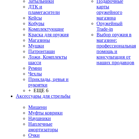
Затыльники
Подарочные
ДТК и
карты
пламегасители
оружейного
Кейсы
магазина
Кобуры
Оружейный
Комплектующие
Trade-in
Краска для оружия
Выбор оружия в
Магазины
магазине:
Мушки
профессиональная
Патронташи
помощь и
Ложи, Комплекты
консультация от
шасси
наших продавцов
Ремни
Чехлы
Приклады, цевья и
рукоятки
+ ЕЩЕ 6
Аксессуары для стрельбы
Мишени
Муфты коврики
Наушники
Наплечные
амортизаторы
Очки