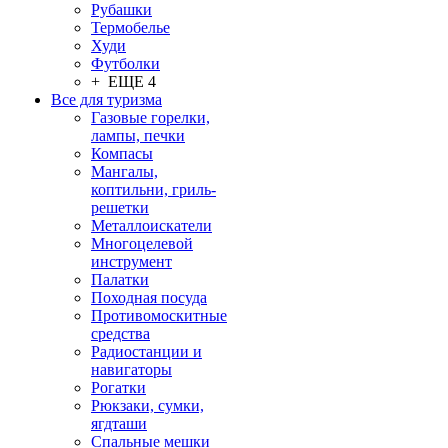
Рубашки
Термобелье
Худи
Футболки
+ ЕЩЕ 4
Все для туризма
Газовые горелки,
лампы, печки
Компасы
Мангалы,
коптильни, гриль-
решетки
Металлоискатели
Многоцелевой
инструмент
Палатки
Походная посуда
Противомоскитные
средства
Радиостанции и
навигаторы
Рогатки
Рюкзаки, сумки,
ягдташи
Спальные мешки