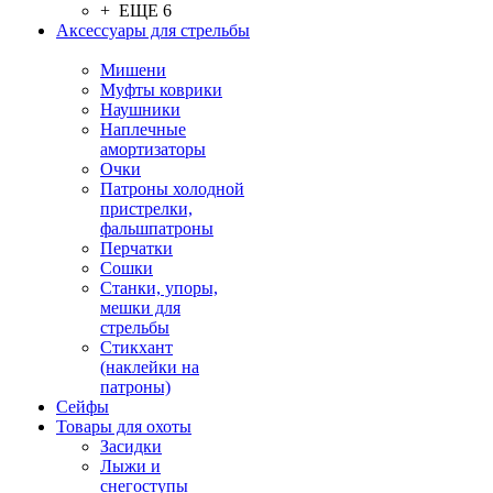
+ ЕЩЕ 6
Аксессуары для стрельбы
Мишени
Муфты коврики
Наушники
Наплечные
амортизаторы
Очки
Патроны холодной
пристрелки,
фальшпатроны
Перчатки
Сошки
Станки, упоры,
мешки для
стрельбы
Стикхант
(наклейки на
патроны)
Сейфы
Товары для охоты
Засидки
Лыжи и
снегоступы