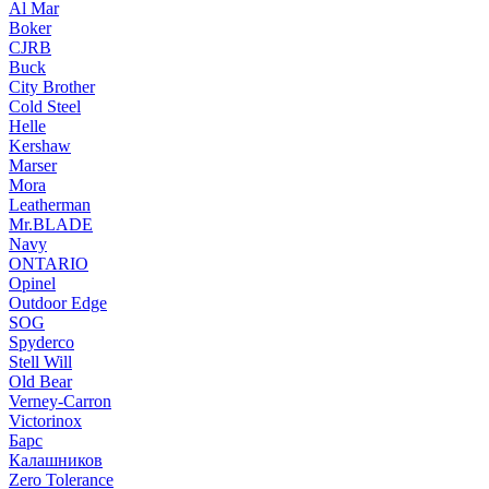
Al Mar
Boker
CJRB
Buck
City Brother
Cold Steel
Helle
Kershaw
Marser
Mora
Leatherman
Mr.BLADE
Navy
ONTARIO
Opinel
Outdoor Edge
SOG
Spyderco
Stell Will
Old Bear
Verney-Carron
Victorinox
Барс
Калашников
Zero Tolerance