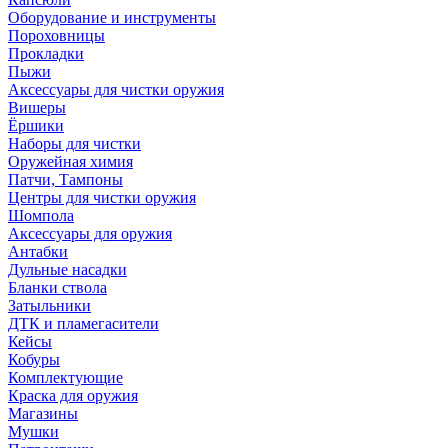
Оборудование и инструменты
Пороховницы
Прокладки
Пыжи
Аксессуары для чистки оружия
Вишеры
Ёршики
Наборы для чистки
Оружейная химия
Патчи, Тампоны
Центры для чистки оружия
Шомпола
Аксессуары для оружия
Антабки
Дульные насадки
Бланки ствола
Затыльники
ДТК и пламегасители
Кейсы
Кобуры
Комплектующие
Краска для оружия
Магазины
Мушки