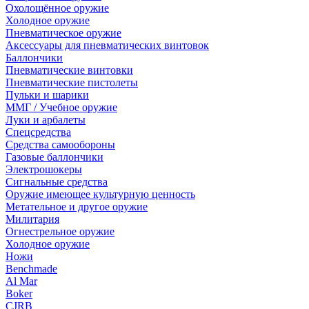
Охолощённое оружие
Холодное оружие
Пневматическое оружие
Аксессуары для пневматических винтовок
Баллончики
Пневматические винтовки
Пневматические пистолеты
Пульки и шарики
ММГ / Учебное оружие
Луки и арбалеты
Спецсредства
Средства самообороны
Газовые баллончики
Электрошокеры
Сигнальные средства
Оружие имеющее культурную ценность
Метательное и другое оружие
Милитария
Огнестрельное оружие
Холодное оружие
Ножи
Benchmade
Al Mar
Boker
CJRB