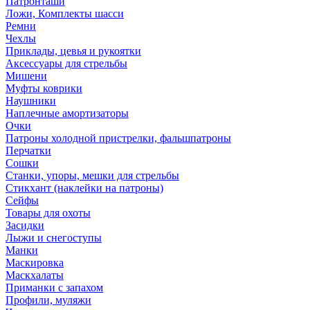
Патронташи
Ложи, Комплекты шасси
Ремни
Чехлы
Приклады, цевья и рукоятки
Аксессуары для стрельбы
Мишени
Муфты коврики
Наушники
Наплечные амортизаторы
Очки
Патроны холодной пристрелки, фальшпатроны
Перчатки
Сошки
Станки, упоры, мешки для стрельбы
Стикхант (наклейки на патроны)
Сейфы
Товары для охоты
Засидки
Лыжи и снегоступы
Манки
Маскировка
Маскхалаты
Приманки с запахом
Профили, муляжи