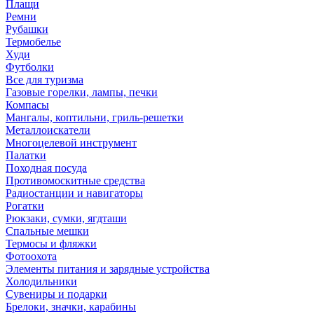
Плащи
Ремни
Рубашки
Термобелье
Худи
Футболки
Все для туризма
Газовые горелки, лампы, печки
Компасы
Мангалы, коптильни, гриль-решетки
Металлоискатели
Многоцелевой инструмент
Палатки
Походная посуда
Противомоскитные средства
Радиостанции и навигаторы
Рогатки
Рюкзаки, сумки, ягдташи
Спальные мешки
Термосы и фляжки
Фотоохота
Элементы питания и зарядные устройства
Холодильники
Сувениры и подарки
Брелоки, значки, карабины