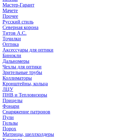
Мастер-Гарант
Мачете
Прочее
Русский стиль
Северная корона
Титов А.С.
Точилки
Оптика
Аксессуары для оптики
Бинокли
Дальномеры
Чехлы для оптики
Зрительные трубы
Коллиматоры
Кронштейны, кольца
ЛЦУ
ПНВ и Тепловизоры
Прицелы
Фонари
Снаряжение патронов
Пули
Гильзы
Порох
Матрицы, шеллхолдеры
Капсюли