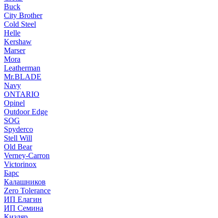
Buck
City Brother
Cold Steel
Helle
Kershaw
Marser
Mora
Leatherman
Mr.BLADE
Navy
ONTARIO
Opinel
Outdoor Edge
SOG
Spyderco
Stell Will
Old Bear
Verney-Carron
Victorinox
Барс
Калашников
Zero Tolerance
ИП Елагин
ИП Семина
Кизляр