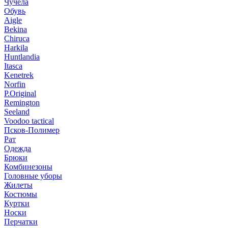
Чучела
Обувь
Aigle
Bekina
Chiruсa
Harkila
Huntlandia
Itasca
Kenetrek
Norfin
P.Original
Remington
Seeland
Voodoo tactical
Псков-Полимер
Рат
Одежда
Брюки
Комбинезоны
Головные уборы
Жилеты
Костюмы
Куртки
Носки
Перчатки