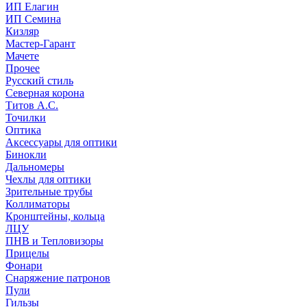
ИП Елагин
ИП Семина
Кизляр
Мастер-Гарант
Мачете
Прочее
Русский стиль
Северная корона
Титов А.С.
Точилки
Оптика
Аксессуары для оптики
Бинокли
Дальномеры
Чехлы для оптики
Зрительные трубы
Коллиматоры
Кронштейны, кольца
ЛЦУ
ПНВ и Тепловизоры
Прицелы
Фонари
Снаряжение патронов
Пули
Гильзы