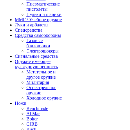
Пневматические
пистолеты
Пульки и шарики
ММГ / Учебное оружие
Луки и арбалеты
Спецсредства
Средства самообороны
Газовые
баллончики
Электрошокеры
Сигнальные средства
Оружие имеющее
культурную ценность
Метательное и
другое оружие
Милитария
Огнестрельное
оружие
Холодное оружие
Ножи
Benchmade
Al Mar
Boker
CJRB
Buck