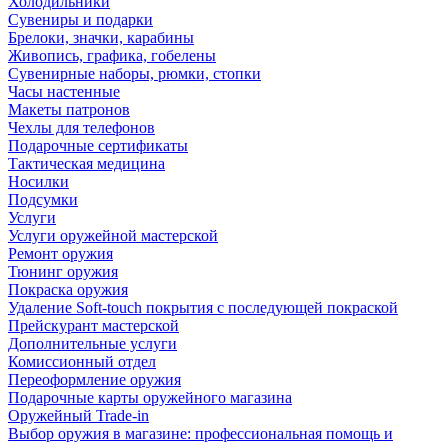
Холодильники
Сувениры и подарки
Брелоки, значки, карабины
Живопись, графика, гобелены
Сувенирные наборы, рюмки, стопки
Часы настенные
Макеты патронов
Чехлы для телефонов
Подарочные сертификаты
Тактическая медицина
Носилки
Подсумки
Услуги
Услуги оружейной мастерской
Ремонт оружия
Тюнинг оружия
Покраска оружия
Удаление Soft-touch покрытия с последующей покраской
Прейскурант мастерской
Дополнительные услуги
Комиссионный отдел
Переоформление оружия
Подарочные карты оружейного магазина
Оружейный Trade-in
Выбор оружия в магазине: профессиональная помощь и