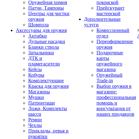
Оружейная химия
покраской
Патчи, Тампоны
Прейскурант
Центры для чистки
мастерской
оружия
Дополнительные
Шомпола
услуги
Аксессуары для оружия
Комиссионный
Антабки
отдел
Дульные насадки
Переоформление
Бланки ствола
оружия
Затыльники
Подарочные
ДТК и
карты
пламегасители
оружейного
Кейсы
магазина
Кобуры
Оружейный
Комплектующие
Trade-in
Краска для оружия
Выбор оружия в
Магазины
магазине:
Мушки
профессиональная
Патронташи
помощь и
Ложи, Комплекты
консультация от
шасси
наших продавцов
Ремни
Чехлы
Приклады, цевья и
рукоятки