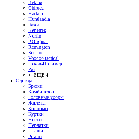
Bekina
Chiruсa
Harkila
Huntlandia
Itasca
Kenetrek
Norfin
P.Original
Remington
Seeland
Voodoo tactical
Псков-Полимер
Рат
+ ЕЩЕ 4
Одежда
Брюки
Комбинезоны
Головные уборы
Жилеты
Костюмы
Куртки
Носки
Перчатки
Плащи
Ремни