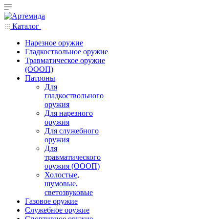
Каталог
Нарезное оружие
Гладкоствольное оружие
Травматическое оружие
(ОООП)
Патроны
Для
гладкоствольного
оружия
Для нарезного
оружия
Для служебного
оружия
Для
травматического
оружия (ОООП)
Холостые,
шумовые,
светозвуковые
Газовое оружие
Служебное оружие
Спортивное оружие