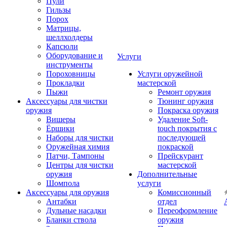
Пули
Гильзы
Порох
Матрицы,
шеллхолдеры
Капсюли
Оборудование и
Услуги
инструменты
Пороховницы
Услуги оружейной
Прокладки
мастерской
Пыжи
Ремонт оружия
Аксессуары для чистки
Тюнинг оружия
оружия
Покраска оружия
Вишеры
Удаление Soft-
Ёршики
touch покрытия с
Наборы для чистки
последующей
Оружейная химия
покраской
Патчи, Тампоны
Прейскурант
Центры для чистки
мастерской
оружия
Дополнительные
Шомпола
услуги
Аксессуары для оружия
Комиссионный
Антабки
отдел
Дульные насадки
Переоформление
Бланки ствола
оружия