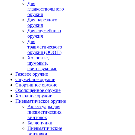
Для
гладкоствольного
оружия
Для нарезного
оружия
Для служебного
оружия
Для
травматического
оружия (ОООП)
Холостые,
шумовые,
светозвуковые
Газовое оружие
Служебное оружие
Спортивное оружие
Охолощённое оружие
Холодное оружие
Пневматическое оружие
Аксессуары для
пневматических
винтовок
Баллончики
Пневматические
винтовки