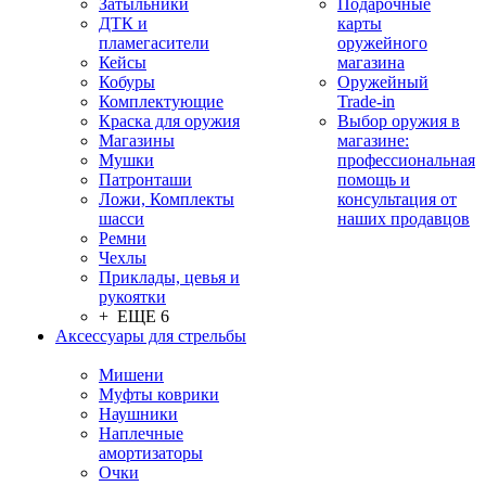
Затыльники
Подарочные
ДТК и
карты
пламегасители
оружейного
Кейсы
магазина
Кобуры
Оружейный
Комплектующие
Trade-in
Краска для оружия
Выбор оружия в
Магазины
магазине:
Мушки
профессиональная
Патронташи
помощь и
Ложи, Комплекты
консультация от
шасси
наших продавцов
Ремни
Чехлы
Приклады, цевья и
рукоятки
+ ЕЩЕ 6
Аксессуары для стрельбы
Мишени
Муфты коврики
Наушники
Наплечные
амортизаторы
Очки