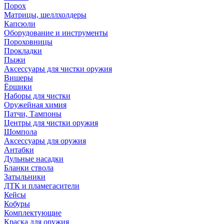
Порох
Матрицы, шеллхолдеры
Капсюли
Оборудование и инструменты
Пороховницы
Прокладки
Пыжи
Аксессуары для чистки оружия
Вишеры
Ёршики
Наборы для чистки
Оружейная химия
Патчи, Тампоны
Центры для чистки оружия
Шомпола
Аксессуары для оружия
Антабки
Дульные насадки
Бланки ствола
Затыльники
ДТК и пламегасители
Кейсы
Кобуры
Комплектующие
Краска для оружия