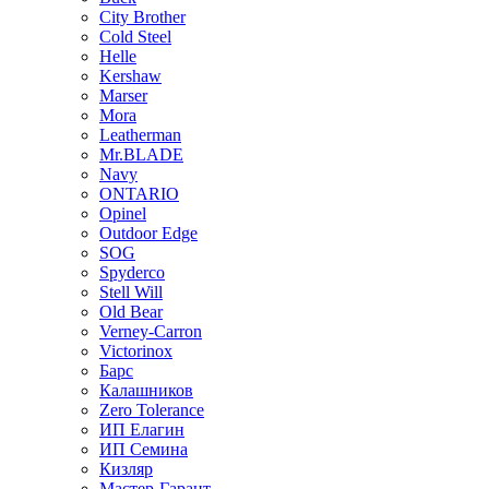
City Brother
Cold Steel
Helle
Kershaw
Marser
Mora
Leatherman
Mr.BLADE
Navy
ONTARIO
Opinel
Outdoor Edge
SOG
Spyderco
Stell Will
Old Bear
Verney-Carron
Victorinox
Барс
Калашников
Zero Tolerance
ИП Елагин
ИП Семина
Кизляр
Мастер-Гарант