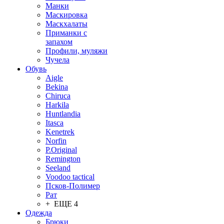
Манки
Маскировка
Маскхалаты
Приманки с
запахом
Профили, муляжи
Чучела
Обувь
Aigle
Bekina
Chiruсa
Harkila
Huntlandia
Itasca
Kenetrek
Norfin
P.Original
Remington
Seeland
Voodoo tactical
Псков-Полимер
Рат
+ ЕЩЕ 4
Одежда
Брюки