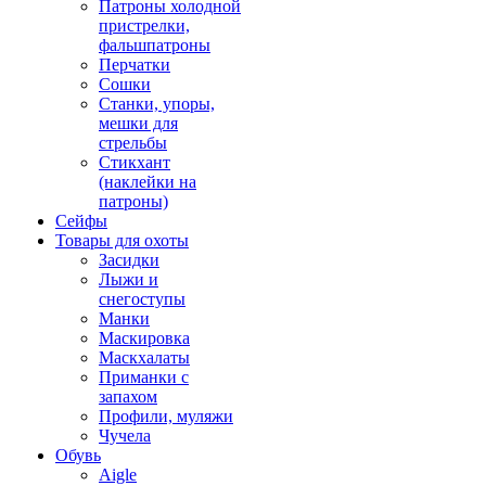
Патроны холодной
пристрелки,
фальшпатроны
Перчатки
Сошки
Станки, упоры,
мешки для
стрельбы
Стикхант
(наклейки на
патроны)
Сейфы
Товары для охоты
Засидки
Лыжи и
снегоступы
Манки
Маскировка
Маскхалаты
Приманки с
запахом
Профили, муляжи
Чучела
Обувь
Aigle