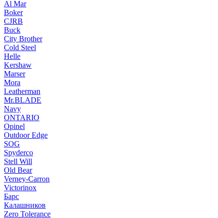
Al Mar
Boker
CJRB
Buck
City Brother
Cold Steel
Helle
Kershaw
Marser
Mora
Leatherman
Mr.BLADE
Navy
ONTARIO
Opinel
Outdoor Edge
SOG
Spyderco
Stell Will
Old Bear
Verney-Carron
Victorinox
Барс
Калашников
Zero Tolerance