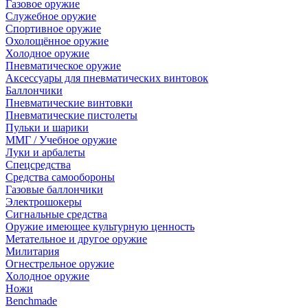
Газовое оружие
Служебное оружие
Спортивное оружие
Охолощённое оружие
Холодное оружие
Пневматическое оружие
Аксессуары для пневматических винтовок
Баллончики
Пневматические винтовки
Пневматические пистолеты
Пульки и шарики
ММГ / Учебное оружие
Луки и арбалеты
Спецсредства
Средства самообороны
Газовые баллончики
Электрошокеры
Сигнальные средства
Оружие имеющее культурную ценность
Метательное и другое оружие
Милитария
Огнестрельное оружие
Холодное оружие
Ножи
Benchmade