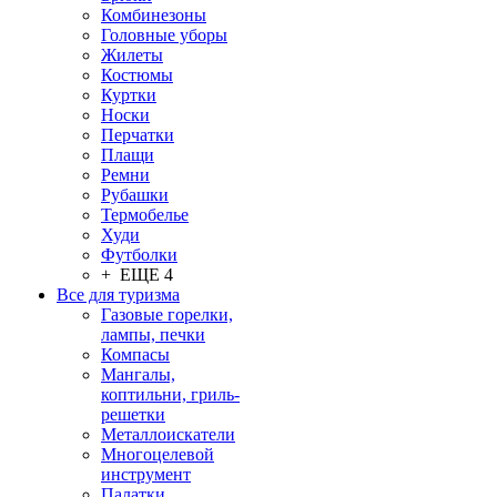
Комбинезоны
Головные уборы
Жилеты
Костюмы
Куртки
Носки
Перчатки
Плащи
Ремни
Рубашки
Термобелье
Худи
Футболки
+ ЕЩЕ 4
Все для туризма
Газовые горелки,
лампы, печки
Компасы
Мангалы,
коптильни, гриль-
решетки
Металлоискатели
Многоцелевой
инструмент
Палатки