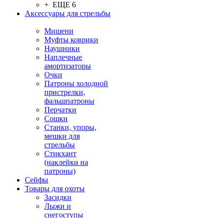
+ ЕЩЕ 6
Аксессуары для стрельбы
Мишени
Муфты коврики
Наушники
Наплечные
амортизаторы
Очки
Патроны холодной
пристрелки,
фальшпатроны
Перчатки
Сошки
Станки, упоры,
мешки для
стрельбы
Стикхант
(наклейки на
патроны)
Сейфы
Товары для охоты
Засидки
Лыжи и
снегоступы