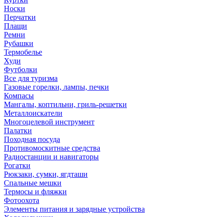
Носки
Перчатки
Плащи
Ремни
Рубашки
Термобелье
Худи
Футболки
Все для туризма
Газовые горелки, лампы, печки
Компасы
Мангалы, коптильни, гриль-решетки
Металлоискатели
Многоцелевой инструмент
Палатки
Походная посуда
Противомоскитные средства
Радиостанции и навигаторы
Рогатки
Рюкзаки, сумки, ягдташи
Спальные мешки
Термосы и фляжки
Фотоохота
Элементы питания и зарядные устройства