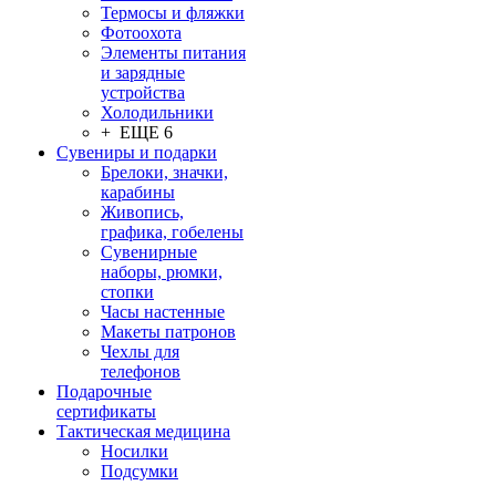
Термосы и фляжки
Фотоохота
Элементы питания
и зарядные
устройства
Холодильники
+ ЕЩЕ 6
Сувениры и подарки
Брелоки, значки,
карабины
Живопись,
графика, гобелены
Сувенирные
наборы, рюмки,
стопки
Часы настенные
Макеты патронов
Чехлы для
телефонов
Подарочные
сертификаты
Тактическая медицина
Носилки
Подсумки