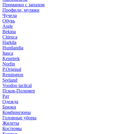
Приманки с запахом
Профили, муляжи
Чучела
Обувь
Aigle
Bekina
Chiruсa
Harkila
Huntlandia
Itasca
Kenetrek
Norfin
P.Original
Remington
Seeland
Voodoo tactical
Псков-Полимер
Рат
Одежда
Брюки
Комбинезоны
Головные уборы
Жилеты
Костюмы
Куртки