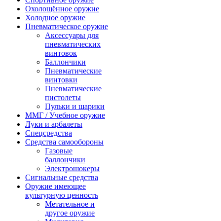
Охолощённое оружие
Холодное оружие
Пневматическое оружие
Аксессуары для
пневматических
винтовок
Баллончики
Пневматические
винтовки
Пневматические
пистолеты
Пульки и шарики
ММГ / Учебное оружие
Луки и арбалеты
Спецсредства
Средства самообороны
Газовые
баллончики
Электрошокеры
Сигнальные средства
Оружие имеющее
культурную ценность
Метательное и
другое оружие