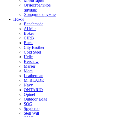
Милитария
Огнестрельное
оружие
Холодное оружие
Ножи
Benchmade
Al Mar
Boker
CJRB
Buck
City Brother
Cold Steel
Helle
Kershaw
Marser
Mora
Leatherman
Mr.BLADE
Navy
ONTARIO
Opinel
Outdoor Edge
SOG
Spyderco
Stell Will