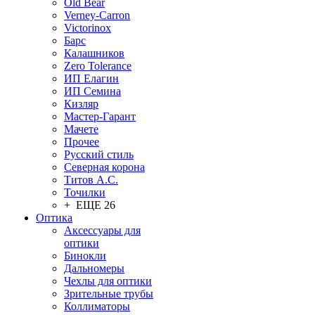
Old Bear
Verney-Carron
Victorinox
Барс
Калашников
Zero Tolerance
ИП Елагин
ИП Семина
Кизляр
Мастер-Гарант
Мачете
Прочее
Русский стиль
Северная корона
Титов А.С.
Точилки
+ ЕЩЕ 26
Оптика
Аксессуары для
оптики
Бинокли
Дальномеры
Чехлы для оптики
Зрительные трубы
Коллиматоры