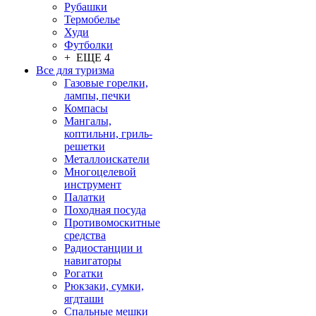
Рубашки
Термобелье
Худи
Футболки
+ ЕЩЕ 4
Все для туризма
Газовые горелки,
лампы, печки
Компасы
Мангалы,
коптильни, гриль-
решетки
Металлоискатели
Многоцелевой
инструмент
Палатки
Походная посуда
Противомоскитные
средства
Радиостанции и
навигаторы
Рогатки
Рюкзаки, сумки,
ягдташи
Спальные мешки