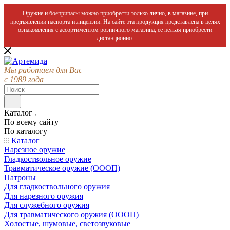
Оружие и боеприпасы можно приобрести только лично, в магазине, при
предъявлении паспорта и лицензии. На сайте эта продукция представлена в целях
ознакомления с ассортиментом розничного магазина, ее нельзя приобрести
дистанционно.
Мы работаем для Вас
с 1989 года
Каталог
По всему сайту
По каталогу
Каталог
Нарезное оружие
Гладкоствольное оружие
Травматическое оружие (ОООП)
Патроны
Для гладкоствольного оружия
Для нарезного оружия
Для служебного оружия
Для травматического оружия (ОООП)
Холостые, шумовые, светозвуковые