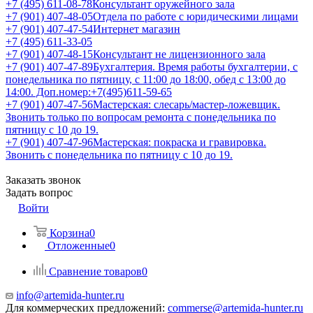
+7 (495) 611-08-78
Консультант оружейного зала
+7 (901) 407-48-05
Отдела по работе с юридическими лицами
+7 (901) 407-47-54
Интернет магазин
+7 (495) 611-33-05
+7 (901) 407-48-15
Консультант не лицензионного зала
+7 (901) 407-47-89
Бухгалтерия. Время работы бухгалтерии, с
понедельника по пятницу, с 11:00 до 18:00, обед с 13:00 до
14:00. Доп.номер:+7(495)611-59-65
+7 (901) 407-47-56
Мастерская: слесарь/мастер-ложевщик.
Звонить только по вопросам ремонта с понедельника по
пятницу с 10 до 19.
+7 (901) 407-47-96
Мастерская: покраска и гравировка.
Звонить с понедельника по пятницу с 10 до 19.
Заказать звонок
Задать вопрос
Войти
Корзина
0
Отложенные
0
Сравнение товаров
0
info@artemida-hunter.ru
Для коммерческих предложений:
commerse@artemida-hunter.ru