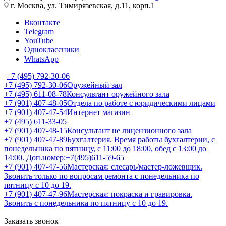
г. Москва, ул. Тимирязевская, д.11, корп.1
Вконтакте
Telegram
YouTube
Одноклассники
WhatsApp
+7 (495) 792-30-06
+7 (495) 792-30-06
Оружейный зал
+7 (495) 611-08-78
Консультант оружейного зала
+7 (901) 407-48-05
Отдела по работе с юридическими лицами
+7 (901) 407-47-54
Интернет магазин
+7 (495) 611-33-05
+7 (901) 407-48-15
Консультант не лицензионного зала
+7 (901) 407-47-89
Бухгалтерия. Время работы бухгалтерии, с
понедельника по пятницу, с 11:00 до 18:00, обед с 13:00 до
14:00. Доп.номер:+7(495)611-59-65
+7 (901) 407-47-56
Мастерская: слесарь/мастер-ложевщик.
Звонить только по вопросам ремонта с понедельника по
пятницу с 10 до 19.
+7 (901) 407-47-96
Мастерская: покраска и гравировка.
Звонить с понедельника по пятницу с 10 до 19.
Заказать звонок