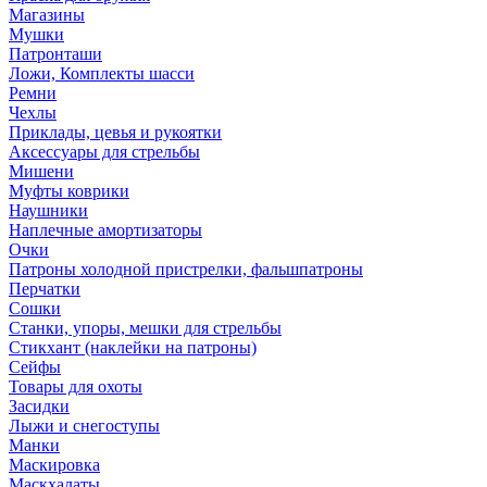
Магазины
Мушки
Патронташи
Ложи, Комплекты шасси
Ремни
Чехлы
Приклады, цевья и рукоятки
Аксессуары для стрельбы
Мишени
Муфты коврики
Наушники
Наплечные амортизаторы
Очки
Патроны холодной пристрелки, фальшпатроны
Перчатки
Сошки
Станки, упоры, мешки для стрельбы
Стикхант (наклейки на патроны)
Сейфы
Товары для охоты
Засидки
Лыжи и снегоступы
Манки
Маскировка
Маскхалаты