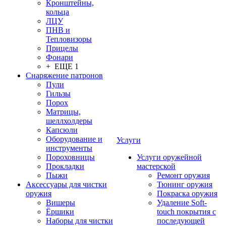
Кронштейны,
кольца
ЛЦУ
ПНВ и
Тепловизоры
Прицелы
Фонари
+ ЕЩЕ 1
Снаряжение патронов
Пули
Гильзы
Порох
Матрицы,
шеллхолдеры
Капсюли
Оборудование и
Услуги
инструменты
Пороховницы
Услуги оружейной
Прокладки
мастерской
Пыжи
Ремонт оружия
Аксессуары для чистки
Тюнинг оружия
оружия
Покраска оружия
Вишеры
Удаление Soft-
Ёршики
touch покрытия с
Наборы для чистки
последующей