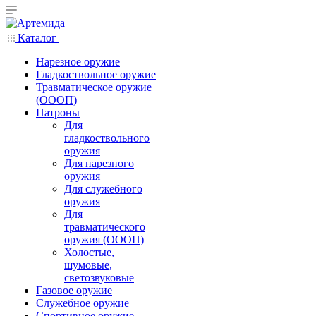
Каталог
Нарезное оружие
Гладкоствольное оружие
Травматическое оружие
(ОООП)
Патроны
Для
гладкоствольного
оружия
Для нарезного
оружия
Для служебного
оружия
Для
травматического
оружия (ОООП)
Холостые,
шумовые,
светозвуковые
Газовое оружие
Служебное оружие
Спортивное оружие