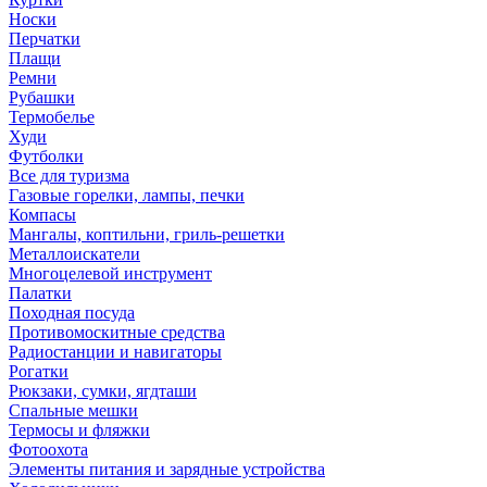
Носки
Перчатки
Плащи
Ремни
Рубашки
Термобелье
Худи
Футболки
Все для туризма
Газовые горелки, лампы, печки
Компасы
Мангалы, коптильни, гриль-решетки
Металлоискатели
Многоцелевой инструмент
Палатки
Походная посуда
Противомоскитные средства
Радиостанции и навигаторы
Рогатки
Рюкзаки, сумки, ягдташи
Спальные мешки
Термосы и фляжки
Фотоохота
Элементы питания и зарядные устройства