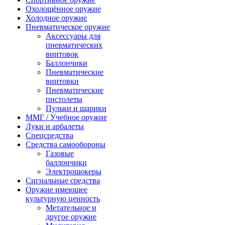
Охолощённое оружие
Холодное оружие
Пневматическое оружие
Аксессуары для
пневматических
винтовок
Баллончики
Пневматические
винтовки
Пневматические
пистолеты
Пульки и шарики
ММГ / Учебное оружие
Луки и арбалеты
Спецсредства
Средства самообороны
Газовые
баллончики
Электрошокеры
Сигнальные средства
Оружие имеющее
культурную ценность
Метательное и
другое оружие