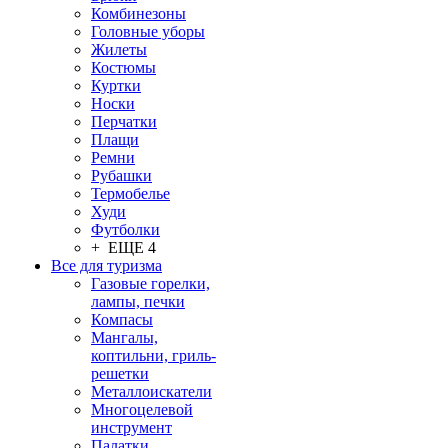
Комбинезоны
Головные уборы
Жилеты
Костюмы
Куртки
Носки
Перчатки
Плащи
Ремни
Рубашки
Термобелье
Худи
Футболки
+ ЕЩЕ 4
Все для туризма
Газовые горелки,
лампы, печки
Компасы
Мангалы,
коптильни, гриль-
решетки
Металлоискатели
Многоцелевой
инструмент
Палатки