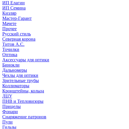
ИП Елагин
ИП Семина
Кизляр
Мастер-Гарант
Мачете
Прочее
Русский стиль
Северная корона
Титов А.С.
Точилки
Оптика
Аксессуары для оптики
Бинокли
Дальномеры
Чехлы для оптики
Зрительные трубы
Коллиматоры
Кронштейны, кольца
ЛЦУ
ПНВ и Тепловизоры
Прицелы
Фонари
Снаряжение патронов
Пули
Гильзы