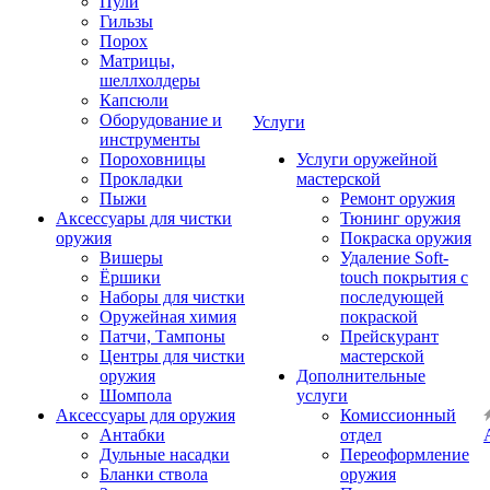
Пули
Гильзы
Порох
Матрицы,
шеллхолдеры
Капсюли
Оборудование и
Услуги
инструменты
Пороховницы
Услуги оружейной
Прокладки
мастерской
Пыжи
Ремонт оружия
Аксессуары для чистки
Тюнинг оружия
оружия
Покраска оружия
Вишеры
Удаление Soft-
Ёршики
touch покрытия с
Наборы для чистки
последующей
Оружейная химия
покраской
Патчи, Тампоны
Прейскурант
Центры для чистки
мастерской
оружия
Дополнительные
Шомпола
услуги
Аксессуары для оружия
Комиссионный
Антабки
отдел
Дульные насадки
Переоформление
Бланки ствола
оружия