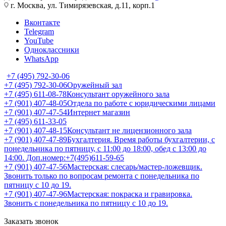
г. Москва, ул. Тимирязевская, д.11, корп.1
Вконтакте
Telegram
YouTube
Одноклассники
WhatsApp
+7 (495) 792-30-06
+7 (495) 792-30-06
Оружейный зал
+7 (495) 611-08-78
Консультант оружейного зала
+7 (901) 407-48-05
Отдела по работе с юридическими лицами
+7 (901) 407-47-54
Интернет магазин
+7 (495) 611-33-05
+7 (901) 407-48-15
Консультант не лицензионного зала
+7 (901) 407-47-89
Бухгалтерия. Время работы бухгалтерии, с
понедельника по пятницу, с 11:00 до 18:00, обед с 13:00 до
14:00. Доп.номер:+7(495)611-59-65
+7 (901) 407-47-56
Мастерская: слесарь/мастер-ложевщик.
Звонить только по вопросам ремонта с понедельника по
пятницу с 10 до 19.
+7 (901) 407-47-96
Мастерская: покраска и гравировка.
Звонить с понедельника по пятницу с 10 до 19.
Заказать звонок