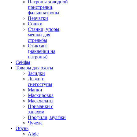
Патроны холодной
пристрелки,
фальшпатроны
Перчатки
Сошки
Станки, упоры,
мешки для
стрельбы
Стикхант
(наклейки на
патроны)
Сейфы
Товары для охоты
Засидки
Лыжи и
снегоступы
Манки
Маскировка
Маскхалаты
Приманки с
запахом
Профили, муляжи
Чучела
Обувь
Aigle