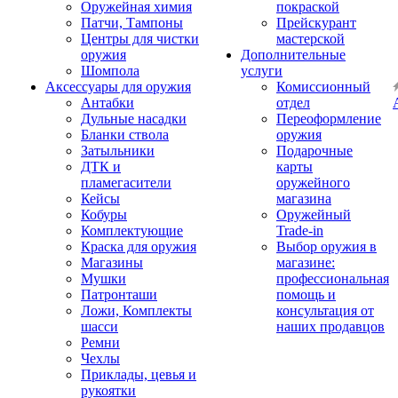
Оружейная химия
покраской
Патчи, Тампоны
Прейскурант
Центры для чистки
мастерской
оружия
Дополнительные
Шомпола
услуги
Аксессуары для оружия
Комиссионный
Антабки
отдел
Дульные насадки
Переоформление
Бланки ствола
оружия
Затыльники
Подарочные
ДТК и
карты
пламегасители
оружейного
Кейсы
магазина
Кобуры
Оружейный
Комплектующие
Trade-in
Краска для оружия
Выбор оружия в
Магазины
магазине:
Мушки
профессиональная
Патронташи
помощь и
Ложи, Комплекты
консультация от
шасси
наших продавцов
Ремни
Чехлы
Приклады, цевья и
рукоятки