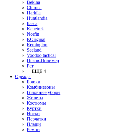
Bekina
Chiruсa
Harkila
Huntlandia
Itasca
Kenetrek
Norfin
P.Original
Remington
Seeland
Voodoo tactical
Псков-Полимер
Рат
+ ЕЩЕ 4
Одежда
Брюки
Комбинезоны
Головные уборы
Жилеты
Костюмы
Куртки
Носки
Перчатки
Плащи
Ремни