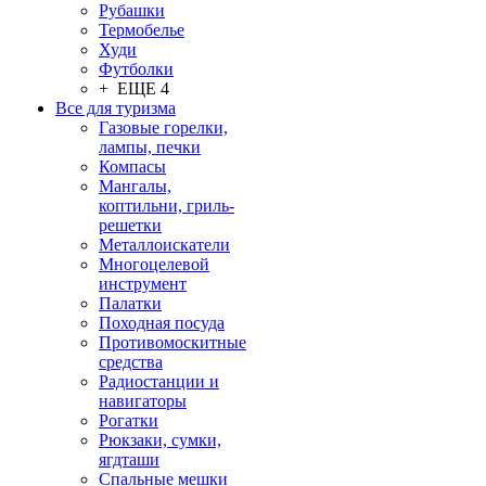
Рубашки
Термобелье
Худи
Футболки
+ ЕЩЕ 4
Все для туризма
Газовые горелки,
лампы, печки
Компасы
Мангалы,
коптильни, гриль-
решетки
Металлоискатели
Многоцелевой
инструмент
Палатки
Походная посуда
Противомоскитные
средства
Радиостанции и
навигаторы
Рогатки
Рюкзаки, сумки,
ягдташи
Спальные мешки