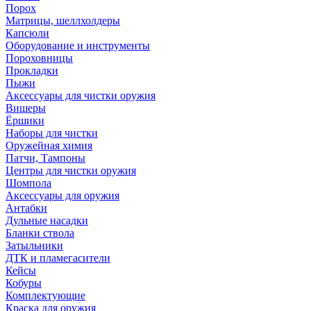
Порох
Матрицы, шеллхолдеры
Капсюли
Оборудование и инструменты
Пороховницы
Прокладки
Пыжи
Аксессуары для чистки оружия
Вишеры
Ёршики
Наборы для чистки
Оружейная химия
Патчи, Тампоны
Центры для чистки оружия
Шомпола
Аксессуары для оружия
Антабки
Дульные насадки
Бланки ствола
Затыльники
ДТК и пламегасители
Кейсы
Кобуры
Комплектующие
Краска для оружия