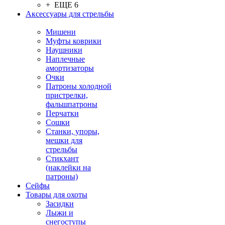
+ ЕЩЕ 6
Аксессуары для стрельбы
Мишени
Муфты коврики
Наушники
Наплечные
амортизаторы
Очки
Патроны холодной
пристрелки,
фальшпатроны
Перчатки
Сошки
Станки, упоры,
мешки для
стрельбы
Стикхант
(наклейки на
патроны)
Сейфы
Товары для охоты
Засидки
Лыжи и
снегоступы