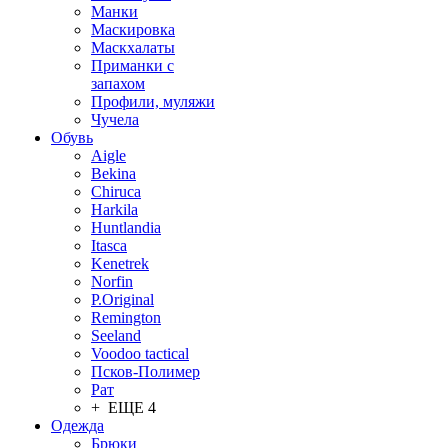
Манки
Маскировка
Маскхалаты
Приманки с
запахом
Профили, муляжи
Чучела
Обувь
Aigle
Bekina
Chiruсa
Harkila
Huntlandia
Itasca
Kenetrek
Norfin
P.Original
Remington
Seeland
Voodoo tactical
Псков-Полимер
Рат
+ ЕЩЕ 4
Одежда
Брюки