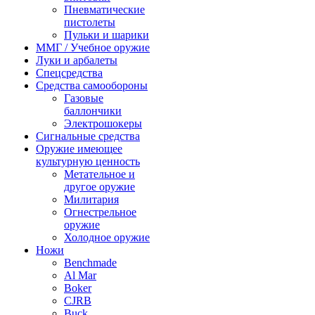
Пневматические
пистолеты
Пульки и шарики
ММГ / Учебное оружие
Луки и арбалеты
Спецсредства
Средства самообороны
Газовые
баллончики
Электрошокеры
Сигнальные средства
Оружие имеющее
культурную ценность
Метательное и
другое оружие
Милитария
Огнестрельное
оружие
Холодное оружие
Ножи
Benchmade
Al Mar
Boker
CJRB
Buck