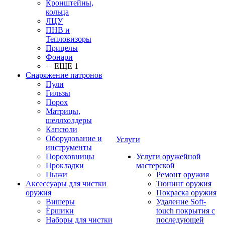
Кронштейны,
кольца
ЛЦУ
ПНВ и
Тепловизоры
Прицелы
Фонари
+ ЕЩЕ 1
Снаряжение патронов
Пули
Гильзы
Порох
Матрицы,
шеллхолдеры
Капсюли
Оборудование и
Услуги
инструменты
Пороховницы
Услуги оружейной
Прокладки
мастерской
Пыжи
Ремонт оружия
Аксессуары для чистки
Тюнинг оружия
оружия
Покраска оружия
Вишеры
Удаление Soft-
Ёршики
touch покрытия с
Наборы для чистки
последующей