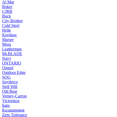
Al Mar
Boker
CJRB
Buck
City Brother
Cold Steel
Helle
Kershaw
Marser
Mora
Leatherman
Mr.BLADE
Navy
ONTARIO
Opinel
Outdoor Edge
SOG
Spyderco
Stell Will
Old Bear
Verney-Carron
Victorinox
Барс
Калашников
Zero Tolerance