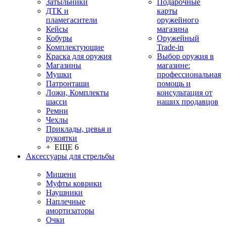
Затыльники
Подарочные
ДТК и
карты
пламегасители
оружейного
Кейсы
магазина
Кобуры
Оружейный
Комплектующие
Trade-in
Краска для оружия
Выбор оружия в
Магазины
магазине:
Мушки
профессиональная
Патронташи
помощь и
Ложи, Комплекты
консультация от
шасси
наших продавцов
Ремни
Чехлы
Приклады, цевья и
рукоятки
+ ЕЩЕ 6
Аксессуары для стрельбы
Мишени
Муфты коврики
Наушники
Наплечные
амортизаторы
Очки