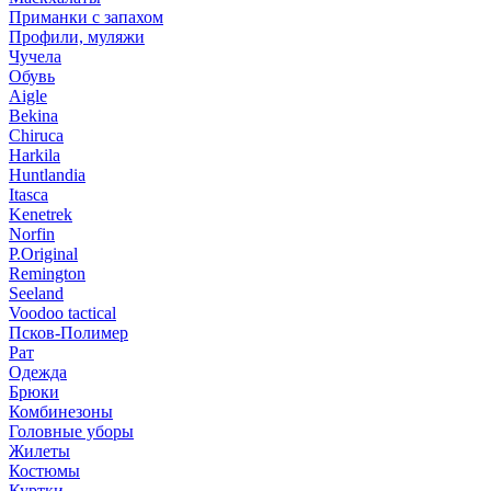
Приманки с запахом
Профили, муляжи
Чучела
Обувь
Aigle
Bekina
Chiruсa
Harkila
Huntlandia
Itasca
Kenetrek
Norfin
P.Original
Remington
Seeland
Voodoo tactical
Псков-Полимер
Рат
Одежда
Брюки
Комбинезоны
Головные уборы
Жилеты
Костюмы
Куртки