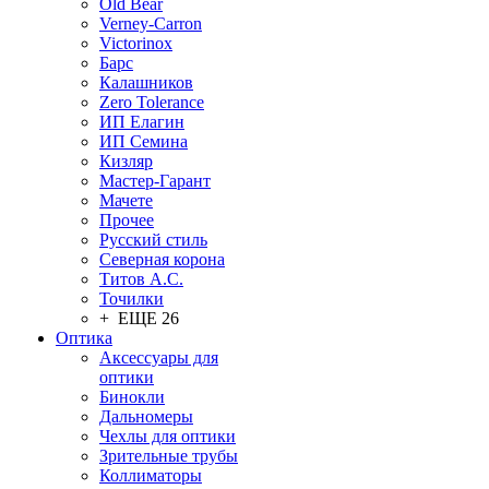
Old Bear
Verney-Carron
Victorinox
Барс
Калашников
Zero Tolerance
ИП Елагин
ИП Семина
Кизляр
Мастер-Гарант
Мачете
Прочее
Русский стиль
Северная корона
Титов А.С.
Точилки
+ ЕЩЕ 26
Оптика
Аксессуары для
оптики
Бинокли
Дальномеры
Чехлы для оптики
Зрительные трубы
Коллиматоры