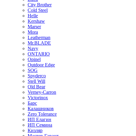
City Brother
Cold Steel
Helle
Kershaw
Marser
Mora
Leatherman
Mr.BLADE
Navy
ONTARIO
Opinel
Outdoor Edge
SOG
Spyderco
Stell Will
Old Bear
Verney-Carron
Victorinox
Барс
Калашников
Zero Tolerance
ИП Елагин
ИП Семина
Кизляр
Мастер-Гарант