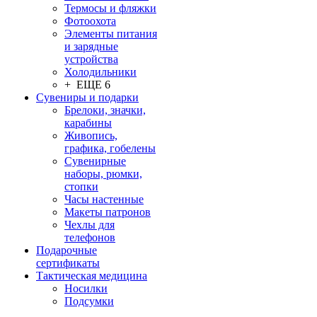
Термосы и фляжки
Фотоохота
Элементы питания
и зарядные
устройства
Холодильники
+ ЕЩЕ 6
Сувениры и подарки
Брелоки, значки,
карабины
Живопись,
графика, гобелены
Сувенирные
наборы, рюмки,
стопки
Часы настенные
Макеты патронов
Чехлы для
телефонов
Подарочные
сертификаты
Тактическая медицина
Носилки
Подсумки