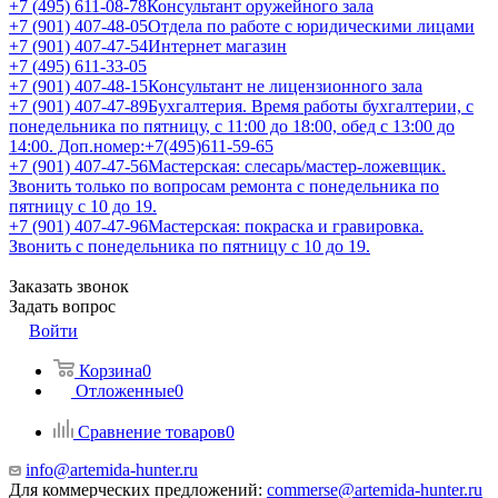
+7 (495) 611-08-78
Консультант оружейного зала
+7 (901) 407-48-05
Отдела по работе с юридическими лицами
+7 (901) 407-47-54
Интернет магазин
+7 (495) 611-33-05
+7 (901) 407-48-15
Консультант не лицензионного зала
+7 (901) 407-47-89
Бухгалтерия. Время работы бухгалтерии, с
понедельника по пятницу, с 11:00 до 18:00, обед с 13:00 до
14:00. Доп.номер:+7(495)611-59-65
+7 (901) 407-47-56
Мастерская: слесарь/мастер-ложевщик.
Звонить только по вопросам ремонта с понедельника по
пятницу с 10 до 19.
+7 (901) 407-47-96
Мастерская: покраска и гравировка.
Звонить с понедельника по пятницу с 10 до 19.
Заказать звонок
Задать вопрос
Войти
Корзина
0
Отложенные
0
Сравнение товаров
0
info@artemida-hunter.ru
Для коммерческих предложений:
commerse@artemida-hunter.ru