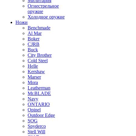
Милитария
Огнестрельное
оружие
Холодное оружие
Ножи
Benchmade
Al Mar
Boker
CJRB
Buck
City Brother
Cold Steel
Helle
Kershaw
Marser
Mora
Leatherman
Mr.BLADE
Navy
ONTARIO
Opinel
Outdoor Edge
SOG
Spyderco
Stell Will