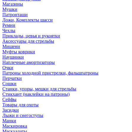
Магазины
Мушки
Патронташи
Ложи, Комплекты шасси
Ремни
Чехлы
Приклады, цевья и рукоятки
Аксессуары для стрельбы
Мишени
Муфты коврики
Наушники
Наплечные амортизаторы
Очки
Патроны холодной пристрелки, фальшпатроны
Перчатки
Сошки
Станки, упоры, мешки для стрельбы
Стикхант (наклейки на патроны)
Сейфы
Товары для охоты
Засидки
Лыжи и снегоступы
Манки
Маскировка
Маскхалаты