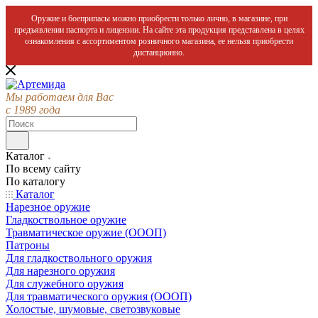
Оружие и боеприпасы можно приобрести только лично, в магазине, при
предъявлении паспорта и лицензии. На сайте эта продукция представлена в целях
ознакомления с ассортиментом розничного магазина, ее нельзя приобрести
дистанционно.
Мы работаем для Вас
с 1989 года
Каталог
По всему сайту
По каталогу
Каталог
Нарезное оружие
Гладкоствольное оружие
Травматическое оружие (ОООП)
Патроны
Для гладкоствольного оружия
Для нарезного оружия
Для служебного оружия
Для травматического оружия (ОООП)
Холостые, шумовые, светозвуковые