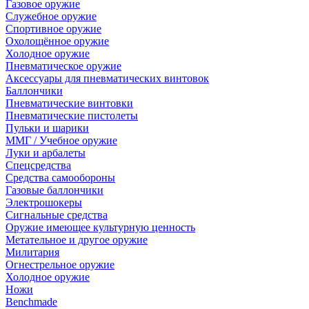
Газовое оружие
Служебное оружие
Спортивное оружие
Охолощённое оружие
Холодное оружие
Пневматическое оружие
Аксессуары для пневматических винтовок
Баллончики
Пневматические винтовки
Пневматические пистолеты
Пульки и шарики
ММГ / Учебное оружие
Луки и арбалеты
Спецсредства
Средства самообороны
Газовые баллончики
Электрошокеры
Сигнальные средства
Оружие имеющее культурную ценность
Метательное и другое оружие
Милитария
Огнестрельное оружие
Холодное оружие
Ножи
Benchmade