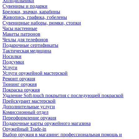
Холодильники
Сувениры и подарки
Брелоки, значки, карабины
Живопись, графика, гобелены
Сувенирные наборы, рюмки, стопки
Часы настенные
Макеты патронов
Чехлы для телефонов
Подарочные сертификаты
Тактическая медицина
Носилки
Подсумки
Услуги
Услуги оружейной мастерской
Ремонт оружия
Тюнинг оружия
Покраска оружия
Удаление Soft-touch покрытия с последующей покраской
Прейскурант мастерской
Дополнительные услуги
Комиссионный отдел
Переоформление оружия
Подарочные карты оружейного магазина
Оружейный Trade-in
Выбор оружия в магазине: профессиональная помощь и