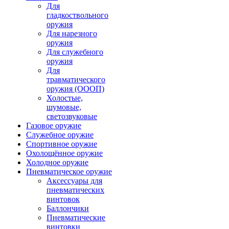
Для
гладкоствольного
оружия
Для нарезного
оружия
Для служебного
оружия
Для
травматического
оружия (ОООП)
Холостые,
шумовые,
светозвуковые
Газовое оружие
Служебное оружие
Спортивное оружие
Охолощённое оружие
Холодное оружие
Пневматическое оружие
Аксессуары для
пневматических
винтовок
Баллончики
Пневматические
винтовки