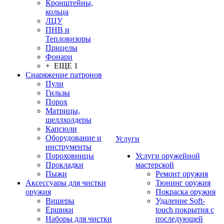
Кронштейны,
кольца
ЛЦУ
ПНВ и
Тепловизоры
Прицелы
Фонари
+ ЕЩЕ 1
Снаряжение патронов
Пули
Гильзы
Порох
Матрицы,
шеллхолдеры
Капсюли
Оборудование и
Услуги
инструменты
Пороховницы
Услуги оружейной
Прокладки
мастерской
Пыжи
Ремонт оружия
Аксессуары для чистки
Тюнинг оружия
оружия
Покраска оружия
Вишеры
Удаление Soft-
Ёршики
touch покрытия с
Наборы для чистки
последующей