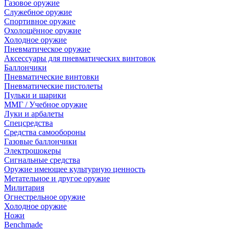
Газовое оружие
Служебное оружие
Спортивное оружие
Охолощённое оружие
Холодное оружие
Пневматическое оружие
Аксессуары для пневматических винтовок
Баллончики
Пневматические винтовки
Пневматические пистолеты
Пульки и шарики
ММГ / Учебное оружие
Луки и арбалеты
Спецсредства
Средства самообороны
Газовые баллончики
Электрошокеры
Сигнальные средства
Оружие имеющее культурную ценность
Метательное и другое оружие
Милитария
Огнестрельное оружие
Холодное оружие
Ножи
Benchmade