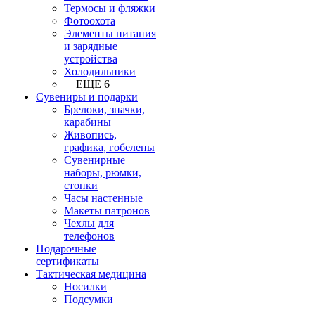
Термосы и фляжки
Фотоохота
Элементы питания
и зарядные
устройства
Холодильники
+ ЕЩЕ 6
Сувениры и подарки
Брелоки, значки,
карабины
Живопись,
графика, гобелены
Сувенирные
наборы, рюмки,
стопки
Часы настенные
Макеты патронов
Чехлы для
телефонов
Подарочные
сертификаты
Тактическая медицина
Носилки
Подсумки