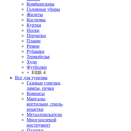
Комбинезоны
Головные уборы
Жилеты
Костюмы
Куртки
Носки
Перчатки
Плащи
Ремни
Рубашки
Термобелье
Худи
Футболки
+ ЕЩЕ 4
Все для туризма
Газовые горелки,
лампы, печки
Компасы
Мангалы,
коптильни, гриль-
решетки
Металлоискатели
Многоцелевой
инструмент
Палатки