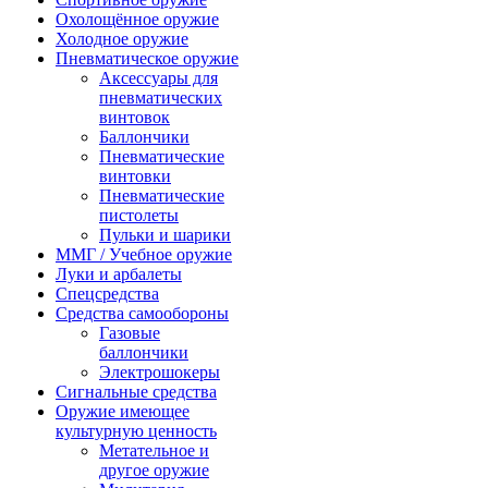
Охолощённое оружие
Холодное оружие
Пневматическое оружие
Аксессуары для
пневматических
винтовок
Баллончики
Пневматические
винтовки
Пневматические
пистолеты
Пульки и шарики
ММГ / Учебное оружие
Луки и арбалеты
Спецсредства
Средства самообороны
Газовые
баллончики
Электрошокеры
Сигнальные средства
Оружие имеющее
культурную ценность
Метательное и
другое оружие