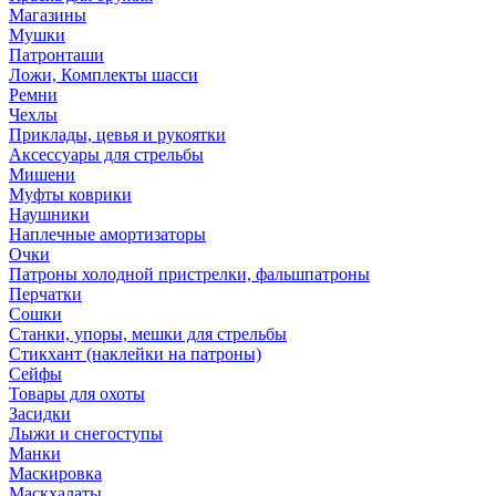
Магазины
Мушки
Патронташи
Ложи, Комплекты шасси
Ремни
Чехлы
Приклады, цевья и рукоятки
Аксессуары для стрельбы
Мишени
Муфты коврики
Наушники
Наплечные амортизаторы
Очки
Патроны холодной пристрелки, фальшпатроны
Перчатки
Сошки
Станки, упоры, мешки для стрельбы
Стикхант (наклейки на патроны)
Сейфы
Товары для охоты
Засидки
Лыжи и снегоступы
Манки
Маскировка
Маскхалаты