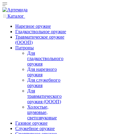
Каталог
Нарезное оружие
Гладкоствольное оружие
Травматическое оружие
(ОООП)
Патроны
Для
гладкоствольного
оружия
Для нарезного
оружия
Для служебного
оружия
Для
травматического
оружия (ОООП)
Холостые,
шумовые,
светозвуковые
Газовое оружие
Служебное оружие
Спортивное оружие