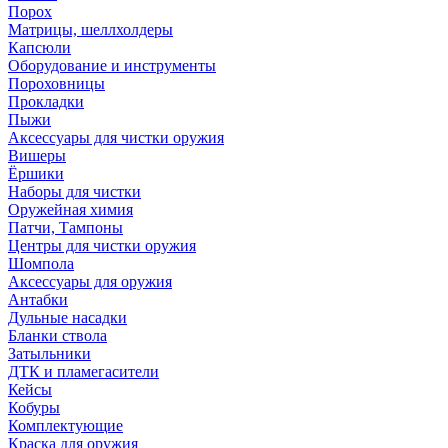
Порох
Матрицы, шеллхолдеры
Капсюли
Оборудование и инструменты
Пороховницы
Прокладки
Пыжи
Аксессуары для чистки оружия
Вишеры
Ёршики
Наборы для чистки
Оружейная химия
Патчи, Тампоны
Центры для чистки оружия
Шомпола
Аксессуары для оружия
Антабки
Дульные насадки
Бланки ствола
Затыльники
ДТК и пламегасители
Кейсы
Кобуры
Комплектующие
Краска для оружия