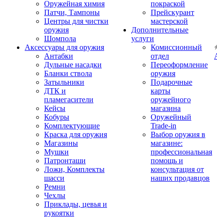
Оружейная химия
покраской
Патчи, Тампоны
Прейскурант
Центры для чистки
мастерской
оружия
Дополнительные
Шомпола
услуги
Аксессуары для оружия
Комиссионный
Антабки
отдел
Дульные насадки
Переоформление
Бланки ствола
оружия
Затыльники
Подарочные
ДТК и
карты
пламегасители
оружейного
Кейсы
магазина
Кобуры
Оружейный
Комплектующие
Trade-in
Краска для оружия
Выбор оружия в
Магазины
магазине:
Мушки
профессиональная
Патронташи
помощь и
Ложи, Комплекты
консультация от
шасси
наших продавцов
Ремни
Чехлы
Приклады, цевья и
рукоятки