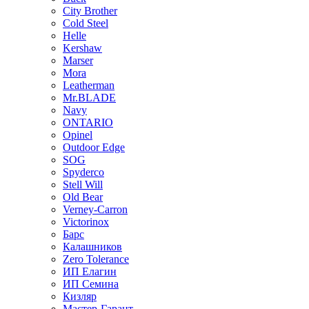
City Brother
Cold Steel
Helle
Kershaw
Marser
Mora
Leatherman
Mr.BLADE
Navy
ONTARIO
Opinel
Outdoor Edge
SOG
Spyderco
Stell Will
Old Bear
Verney-Carron
Victorinox
Барс
Калашников
Zero Tolerance
ИП Елагин
ИП Семина
Кизляр
Мастер-Гарант