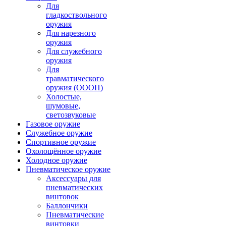
Для
гладкоствольного
оружия
Для нарезного
оружия
Для служебного
оружия
Для
травматического
оружия (ОООП)
Холостые,
шумовые,
светозвуковые
Газовое оружие
Служебное оружие
Спортивное оружие
Охолощённое оружие
Холодное оружие
Пневматическое оружие
Аксессуары для
пневматических
винтовок
Баллончики
Пневматические
винтовки