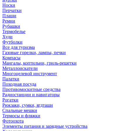
Носки
Перчатки
Плащи
Ремни
Рубашки
Термобелье
Худи
Футболки
Все для туризма
Газовые горелки, лампы, печки
Компасы
Мангалы, коптильни, гриль-решетки
Металлоискатели
Многоцелевой инструмент
Палатки
Походная посуда
Противомоскитные средства
Радиостанции и навигаторы
Рогатки
Рюкзаки, сумки, ягдташи
Спальные мешки
Термосы и фляжки
Фотоохота
Элементы питания и зарядные устройства