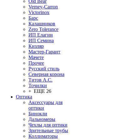
Old Bear
Verney-Carron
Victorinox
Барс
Калашников
Zero Tolerance
ИП Елагин
ИП Семина
Кизляр
Мастер-Гарант
Мачете
Прочее
Русский стиль
Северная корона
Титов А.С.
Точилки
+ ЕЩЕ 26
Оптика
Аксессуары для
оптики
Бинокли
Дальномеры
Чехлы для оптики
Зрительные трубы
Коллиматоры