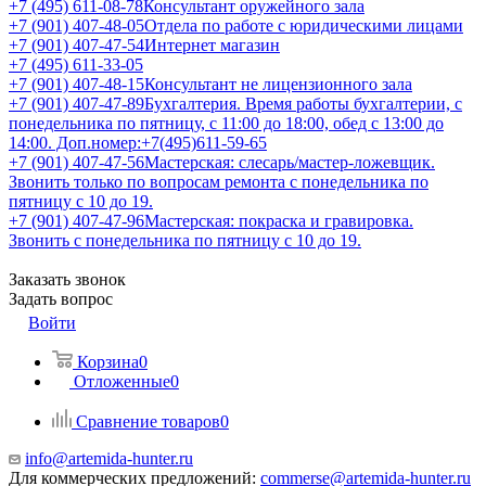
+7 (495) 611-08-78
Консультант оружейного зала
+7 (901) 407-48-05
Отдела по работе с юридическими лицами
+7 (901) 407-47-54
Интернет магазин
+7 (495) 611-33-05
+7 (901) 407-48-15
Консультант не лицензионного зала
+7 (901) 407-47-89
Бухгалтерия. Время работы бухгалтерии, с
понедельника по пятницу, с 11:00 до 18:00, обед с 13:00 до
14:00. Доп.номер:+7(495)611-59-65
+7 (901) 407-47-56
Мастерская: слесарь/мастер-ложевщик.
Звонить только по вопросам ремонта с понедельника по
пятницу с 10 до 19.
+7 (901) 407-47-96
Мастерская: покраска и гравировка.
Звонить с понедельника по пятницу с 10 до 19.
Заказать звонок
Задать вопрос
Войти
Корзина
0
Отложенные
0
Сравнение товаров
0
info@artemida-hunter.ru
Для коммерческих предложений:
commerse@artemida-hunter.ru