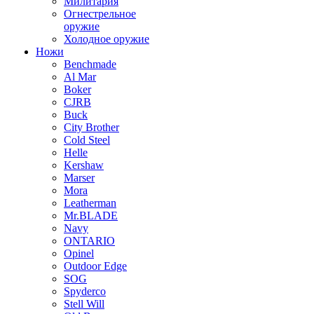
Милитария
Огнестрельное
оружие
Холодное оружие
Ножи
Benchmade
Al Mar
Boker
CJRB
Buck
City Brother
Cold Steel
Helle
Kershaw
Marser
Mora
Leatherman
Mr.BLADE
Navy
ONTARIO
Opinel
Outdoor Edge
SOG
Spyderco
Stell Will