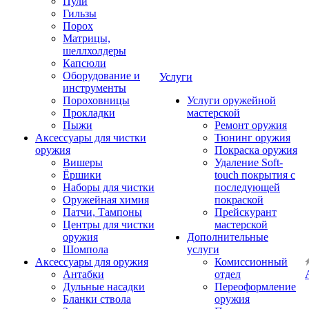
Пули
Гильзы
Порох
Матрицы,
шеллхолдеры
Капсюли
Оборудование и
Услуги
инструменты
Пороховницы
Услуги оружейной
Прокладки
мастерской
Пыжи
Ремонт оружия
Аксессуары для чистки
Тюнинг оружия
оружия
Покраска оружия
Вишеры
Удаление Soft-
Ёршики
touch покрытия с
Наборы для чистки
последующей
Оружейная химия
покраской
Патчи, Тампоны
Прейскурант
Центры для чистки
мастерской
оружия
Дополнительные
Шомпола
услуги
Аксессуары для оружия
Комиссионный
Антабки
отдел
Дульные насадки
Переоформление
Бланки ствола
оружия