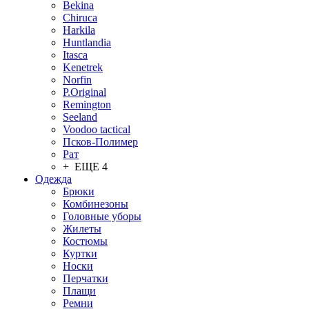
Bekina
Chiruсa
Harkila
Huntlandia
Itasca
Kenetrek
Norfin
P.Original
Remington
Seeland
Voodoo tactical
Псков-Полимер
Рат
+ ЕЩЕ 4
Одежда
Брюки
Комбинезоны
Головные уборы
Жилеты
Костюмы
Куртки
Носки
Перчатки
Плащи
Ремни