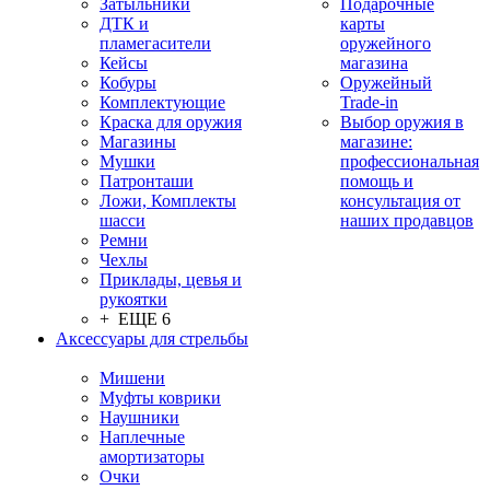
Затыльники
Подарочные
ДТК и
карты
пламегасители
оружейного
Кейсы
магазина
Кобуры
Оружейный
Комплектующие
Trade-in
Краска для оружия
Выбор оружия в
Магазины
магазине:
Мушки
профессиональная
Патронташи
помощь и
Ложи, Комплекты
консультация от
шасси
наших продавцов
Ремни
Чехлы
Приклады, цевья и
рукоятки
+ ЕЩЕ 6
Аксессуары для стрельбы
Мишени
Муфты коврики
Наушники
Наплечные
амортизаторы
Очки