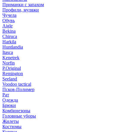
Приманки с запахом
Профили, муляжи
Чучела
Обувь
Aigle
Bekina
Chiruсa
Harkila
Huntlandia
Itasca
Kenetrek
Norfin
P.Original
Remington
Seeland
Voodoo tactical
Псков-Полимер
Рат
Одежда
Брюки
Комбинезоны
Головные уборы
Жилеты
Костюмы
Куртки