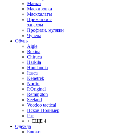
Манки
Маскировка
Маскхалаты
Приманки с
запахом
Профили, муляжи
Чучела
Обувь
Aigle
Bekina
Chiruсa
Harkila
Huntlandia
Itasca
Kenetrek
Norfin
P.Original
Remington
Seeland
Voodoo tactical
Псков-Полимер
Рат
+ ЕЩЕ 4
Одежда
Брюки