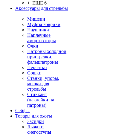
+ ЕЩЕ 6
Аксессуары для стрельбы
Мишени
Муфты коврики
Наушники
Наплечные
амортизаторы
Очки
Патроны холодной
пристрелки,
фальшпатроны
Перчатки
Сошки
Станки, упоры,
мешки для
стрельбы
Стикхант
(наклейки на
патроны)
Сейфы
Товары для охоты
Засидки
Лыжи и
снегоступы