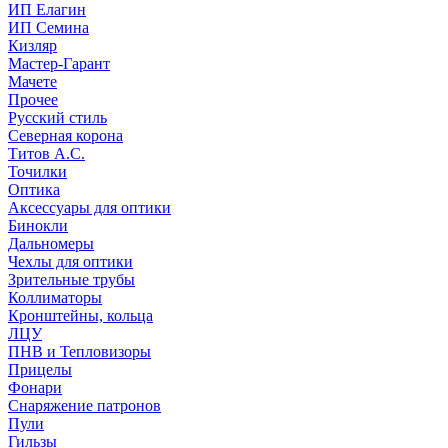
ИП Елагин
ИП Семина
Кизляр
Мастер-Гарант
Мачете
Прочее
Русский стиль
Северная корона
Титов А.С.
Точилки
Оптика
Аксессуары для оптики
Бинокли
Дальномеры
Чехлы для оптики
Зрительные трубы
Коллиматоры
Кронштейны, кольца
ЛЦУ
ПНВ и Тепловизоры
Прицелы
Фонари
Снаряжение патронов
Пули
Гильзы