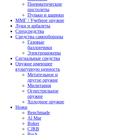
Пневматические
пистолеты
Пульки и шарики
ММГ / Учебное оружие
Луки и арбалеты
Спецсредства
Средства самообороны
Газовые
баллончики
Электрошокеры
Сигнальные средства
Оружие имеющее
культурную ценность
Метательное и
другое оружие
Милитария
Огнестрельное
оружие
Холодное оружие
Ножи
Benchmade
Al Mar
Boker
CJRB
Buck