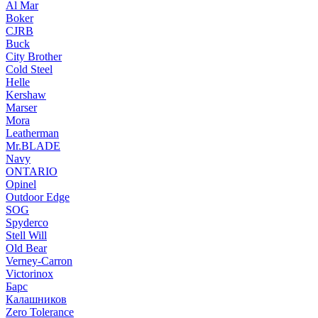
Al Mar
Boker
CJRB
Buck
City Brother
Cold Steel
Helle
Kershaw
Marser
Mora
Leatherman
Mr.BLADE
Navy
ONTARIO
Opinel
Outdoor Edge
SOG
Spyderco
Stell Will
Old Bear
Verney-Carron
Victorinox
Барс
Калашников
Zero Tolerance