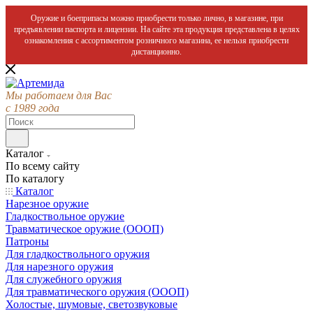
Оружие и боеприпасы можно приобрести только лично, в магазине, при
предъявлении паспорта и лицензии. На сайте эта продукция представлена в целях
ознакомления с ассортиментом розничного магазина, ее нельзя приобрести
дистанционно.
Мы работаем для Вас
с 1989 года
Каталог
По всему сайту
По каталогу
Каталог
Нарезное оружие
Гладкоствольное оружие
Травматическое оружие (ОООП)
Патроны
Для гладкоствольного оружия
Для нарезного оружия
Для служебного оружия
Для травматического оружия (ОООП)
Холостые, шумовые, светозвуковые