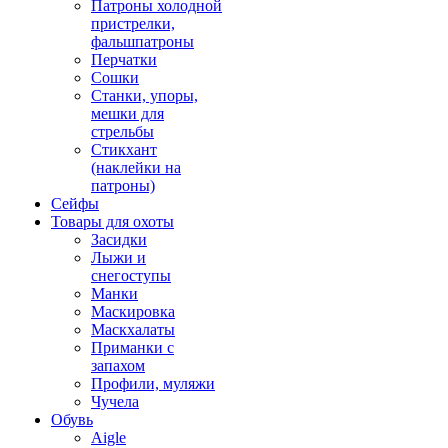
Патроны холодной
пристрелки,
фальшпатроны
Перчатки
Сошки
Станки, упоры,
мешки для
стрельбы
Стикхант
(наклейки на
патроны)
Сейфы
Товары для охоты
Засидки
Лыжи и
снегоступы
Манки
Маскировка
Маскхалаты
Приманки с
запахом
Профили, муляжи
Чучела
Обувь
Aigle