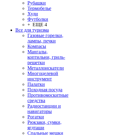
Рубашки
Термобелье
Худи
Футболки
+ ЕЩЕ 4
Все для туризма
Газовые горелки,
лампы, печки
Компасы
Мангалы,
коптильни, гриль-
решетки
Металлоискатели
Многоцелевой
инструмент
Палатки
Походная посуда
Противомоскитные
средства
Радиостанции и
навигаторы
Рогатки
Рюкзаки, сумки,
ягдташи
Спальные мешки