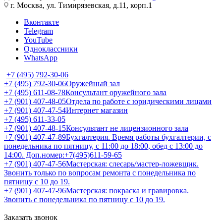
г. Москва, ул. Тимирязевская, д.11, корп.1
Вконтакте
Telegram
YouTube
Одноклассники
WhatsApp
+7 (495) 792-30-06
+7 (495) 792-30-06
Оружейный зал
+7 (495) 611-08-78
Консультант оружейного зала
+7 (901) 407-48-05
Отдела по работе с юридическими лицами
+7 (901) 407-47-54
Интернет магазин
+7 (495) 611-33-05
+7 (901) 407-48-15
Консультант не лицензионного зала
+7 (901) 407-47-89
Бухгалтерия. Время работы бухгалтерии, с
понедельника по пятницу, с 11:00 до 18:00, обед с 13:00 до
14:00. Доп.номер:+7(495)611-59-65
+7 (901) 407-47-56
Мастерская: слесарь/мастер-ложевщик.
Звонить только по вопросам ремонта с понедельника по
пятницу с 10 до 19.
+7 (901) 407-47-96
Мастерская: покраска и гравировка.
Звонить с понедельника по пятницу с 10 до 19.
Заказать звонок