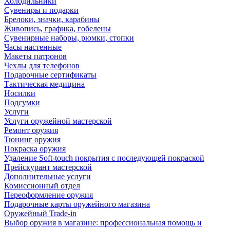
Холодильники
Сувениры и подарки
Брелоки, значки, карабины
Живопись, графика, гобелены
Сувенирные наборы, рюмки, стопки
Часы настенные
Макеты патронов
Чехлы для телефонов
Подарочные сертификаты
Тактическая медицина
Носилки
Подсумки
Услуги
Услуги оружейной мастерской
Ремонт оружия
Тюнинг оружия
Покраска оружия
Удаление Soft-touch покрытия с последующей покраской
Прейскурант мастерской
Дополнительные услуги
Комиссионный отдел
Переоформление оружия
Подарочные карты оружейного магазина
Оружейный Trade-in
Выбор оружия в магазине: профессиональная помощь и