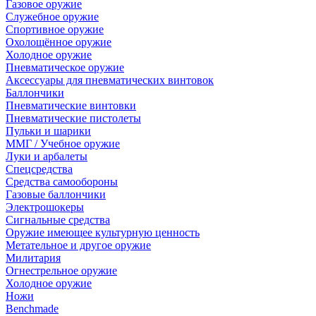
Газовое оружие
Служебное оружие
Спортивное оружие
Охолощённое оружие
Холодное оружие
Пневматическое оружие
Аксессуары для пневматических винтовок
Баллончики
Пневматические винтовки
Пневматические пистолеты
Пульки и шарики
ММГ / Учебное оружие
Луки и арбалеты
Спецсредства
Средства самообороны
Газовые баллончики
Электрошокеры
Сигнальные средства
Оружие имеющее культурную ценность
Метательное и другое оружие
Милитария
Огнестрельное оружие
Холодное оружие
Ножи
Benchmade