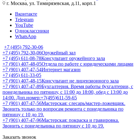
г. Москва, ул. Тимирязевская, д.11, корп.1
Вконтакте
Telegram
YouTube
Одноклассники
WhatsApp
+7 (495) 792-30-06
+7 (495) 792-30-06
Оружейный зал
+7 (495) 611-08-78
Консультант оружейного зала
+7 (901) 407-48-05
Отдела по работе с юридическими лицами
+7 (901) 407-47-54
Интернет магазин
+7 (495) 611-33-05
+7 (901) 407-48-15
Консультант не лицензионного зала
+7 (901) 407-47-89
Бухгалтерия. Время работы бухгалтерии, с
понедельника по пятницу, с 11:00 до 18:00, обед с 13:00 до
14:00. Доп.номер:+7(495)611-59-65
+7 (901) 407-47-56
Мастерская: слесарь/мастер-ложевщик.
Звонить только по вопросам ремонта с понедельника по
пятницу с 10 до 19.
+7 (901) 407-47-96
Мастерская: покраска и гравировка.
Звонить с понедельника по пятницу с 10 до 19.
Заказать звонок