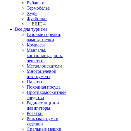
Рубашки
Термобелье
Худи
Футболки
+ ЕЩЕ 4
Все для туризма
Газовые горелки,
лампы, печки
Компасы
Мангалы,
коптильни, гриль-
решетки
Металлоискатели
Многоцелевой
инструмент
Палатки
Походная посуда
Противомоскитные
средства
Радиостанции и
навигаторы
Рогатки
Рюкзаки, сумки,
ягдташи
Спальные мешки