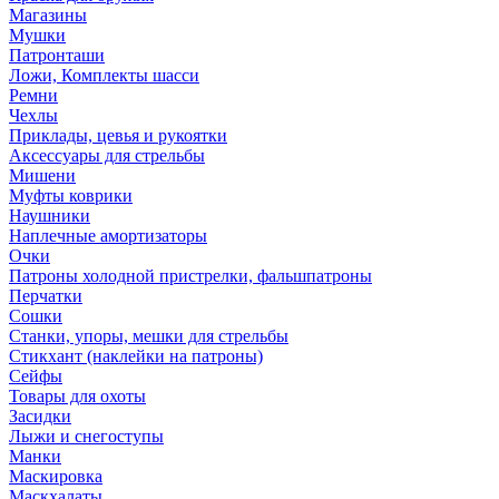
Магазины
Мушки
Патронташи
Ложи, Комплекты шасси
Ремни
Чехлы
Приклады, цевья и рукоятки
Аксессуары для стрельбы
Мишени
Муфты коврики
Наушники
Наплечные амортизаторы
Очки
Патроны холодной пристрелки, фальшпатроны
Перчатки
Сошки
Станки, упоры, мешки для стрельбы
Стикхант (наклейки на патроны)
Сейфы
Товары для охоты
Засидки
Лыжи и снегоступы
Манки
Маскировка
Маскхалаты