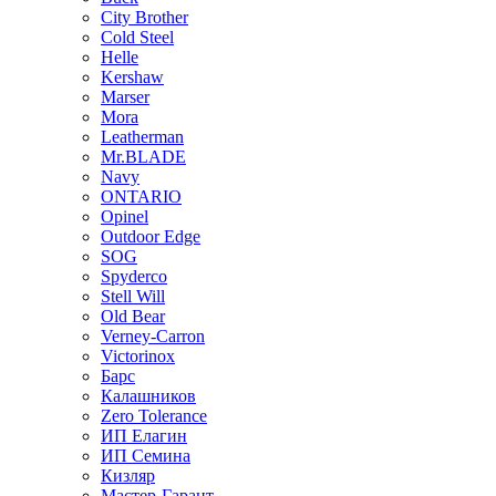
City Brother
Cold Steel
Helle
Kershaw
Marser
Mora
Leatherman
Mr.BLADE
Navy
ONTARIO
Opinel
Outdoor Edge
SOG
Spyderco
Stell Will
Old Bear
Verney-Carron
Victorinox
Барс
Калашников
Zero Tolerance
ИП Елагин
ИП Семина
Кизляр
Мастер-Гарант