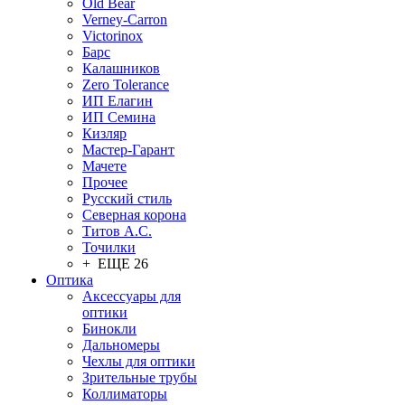
Old Bear
Verney-Carron
Victorinox
Барс
Калашников
Zero Tolerance
ИП Елагин
ИП Семина
Кизляр
Мастер-Гарант
Мачете
Прочее
Русский стиль
Северная корона
Титов А.С.
Точилки
+ ЕЩЕ 26
Оптика
Аксессуары для
оптики
Бинокли
Дальномеры
Чехлы для оптики
Зрительные трубы
Коллиматоры