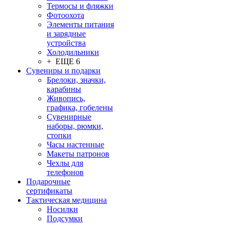
Термосы и фляжки
Фотоохота
Элементы питания
и зарядные
устройства
Холодильники
+ ЕЩЕ 6
Сувениры и подарки
Брелоки, значки,
карабины
Живопись,
графика, гобелены
Сувенирные
наборы, рюмки,
стопки
Часы настенные
Макеты патронов
Чехлы для
телефонов
Подарочные
сертификаты
Тактическая медицина
Носилки
Подсумки