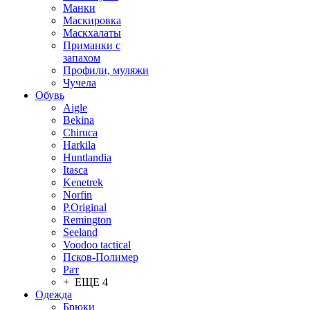
Манки
Маскировка
Маскхалаты
Приманки с
запахом
Профили, муляжи
Чучела
Обувь
Aigle
Bekina
Chiruсa
Harkila
Huntlandia
Itasca
Kenetrek
Norfin
P.Original
Remington
Seeland
Voodoo tactical
Псков-Полимер
Рат
+ ЕЩЕ 4
Одежда
Брюки