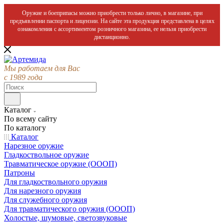
Оружие и боеприпасы можно приобрести только лично, в магазине, при
предъявлении паспорта и лицензии. На сайте эта продукция представлена в целях
ознакомления с ассортиментом розничного магазина, ее нельзя приобрести
дистанционно.
Мы работаем для Вас
с 1989 года
Каталог
По всему сайту
По каталогу
Каталог
Нарезное оружие
Гладкоствольное оружие
Травматическое оружие (ОООП)
Патроны
Для гладкоствольного оружия
Для нарезного оружия
Для служебного оружия
Для травматического оружия (ОООП)
Холостые, шумовые, светозвуковые