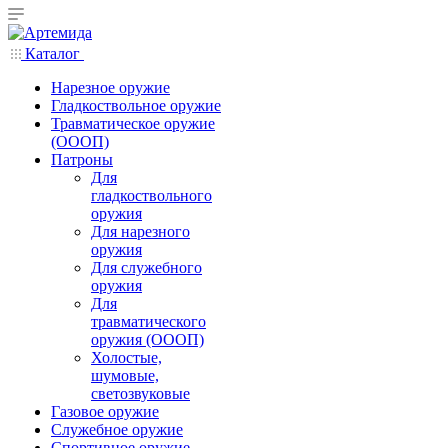
Каталог
Нарезное оружие
Гладкоствольное оружие
Травматическое оружие
(ОООП)
Патроны
Для
гладкоствольного
оружия
Для нарезного
оружия
Для служебного
оружия
Для
травматического
оружия (ОООП)
Холостые,
шумовые,
светозвуковые
Газовое оружие
Служебное оружие
Спортивное оружие