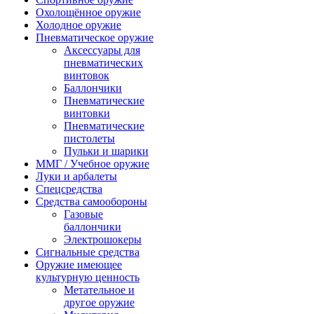
Охолощённое оружие
Холодное оружие
Пневматическое оружие
Аксессуары для
пневматических
винтовок
Баллончики
Пневматические
винтовки
Пневматические
пистолеты
Пульки и шарики
ММГ / Учебное оружие
Луки и арбалеты
Спецсредства
Средства самообороны
Газовые
баллончики
Электрошокеры
Сигнальные средства
Оружие имеющее
культурную ценность
Метательное и
другое оружие