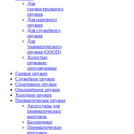
Для
гладкоствольного
оружия
Для нарезного
оружия
Для служебного
оружия
Для
травматического
оружия (ОООП)
Холостые,
шумовые,
светозвуковые
Газовое оружие
Служебное оружие
Спортивное оружие
Охолощённое оружие
Холодное оружие
Пневматическое оружие
Аксессуары для
пневматических
винтовок
Баллончики
Пневматические
винтовки