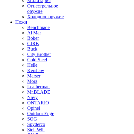
Милитария
Огнестрельное
оружие
Холодное оружие
Ножи
Benchmade
Al Mar
Boker
CJRB
Buck
City Brother
Cold Steel
Helle
Kershaw
Marser
Mora
Leatherman
Mr.BLADE
Navy
ONTARIO
Opinel
Outdoor Edge
SOG
Spyderco
Stell Will