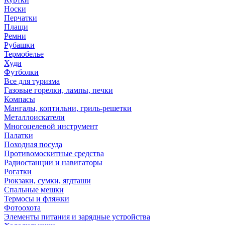
Носки
Перчатки
Плащи
Ремни
Рубашки
Термобелье
Худи
Футболки
Все для туризма
Газовые горелки, лампы, печки
Компасы
Мангалы, коптильни, гриль-решетки
Металлоискатели
Многоцелевой инструмент
Палатки
Походная посуда
Противомоскитные средства
Радиостанции и навигаторы
Рогатки
Рюкзаки, сумки, ягдташи
Спальные мешки
Термосы и фляжки
Фотоохота
Элементы питания и зарядные устройства