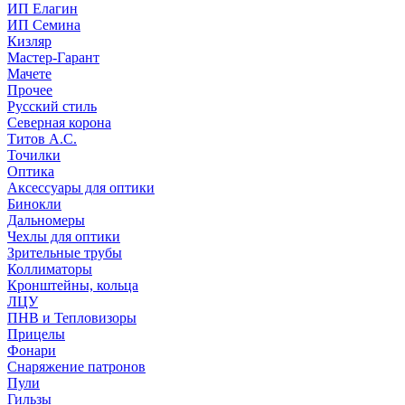
ИП Елагин
ИП Семина
Кизляр
Мастер-Гарант
Мачете
Прочее
Русский стиль
Северная корона
Титов А.С.
Точилки
Оптика
Аксессуары для оптики
Бинокли
Дальномеры
Чехлы для оптики
Зрительные трубы
Коллиматоры
Кронштейны, кольца
ЛЦУ
ПНВ и Тепловизоры
Прицелы
Фонари
Снаряжение патронов
Пули
Гильзы