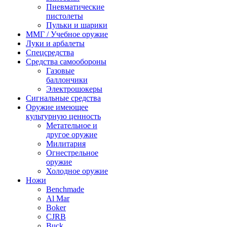
Пневматические
пистолеты
Пульки и шарики
ММГ / Учебное оружие
Луки и арбалеты
Спецсредства
Средства самообороны
Газовые
баллончики
Электрошокеры
Сигнальные средства
Оружие имеющее
культурную ценность
Метательное и
другое оружие
Милитария
Огнестрельное
оружие
Холодное оружие
Ножи
Benchmade
Al Mar
Boker
CJRB
Buck