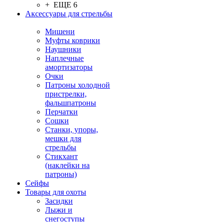
+ ЕЩЕ 6
Аксессуары для стрельбы
Мишени
Муфты коврики
Наушники
Наплечные
амортизаторы
Очки
Патроны холодной
пристрелки,
фальшпатроны
Перчатки
Сошки
Станки, упоры,
мешки для
стрельбы
Стикхант
(наклейки на
патроны)
Сейфы
Товары для охоты
Засидки
Лыжи и
снегоступы