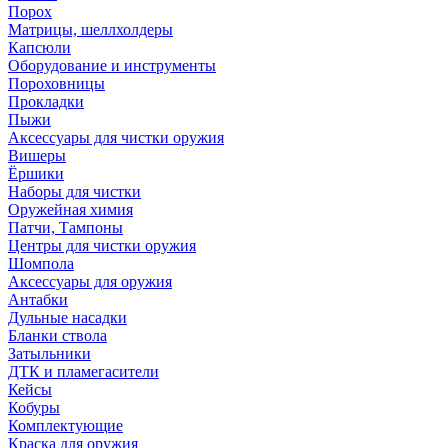
Порох
Матрицы, шеллхолдеры
Капсюли
Оборудование и инструменты
Пороховницы
Прокладки
Пыжи
Аксессуары для чистки оружия
Вишеры
Ёршики
Наборы для чистки
Оружейная химия
Патчи, Тампоны
Центры для чистки оружия
Шомпола
Аксессуары для оружия
Антабки
Дульные насадки
Бланки ствола
Затыльники
ДТК и пламегасители
Кейсы
Кобуры
Комплектующие
Краска для оружия