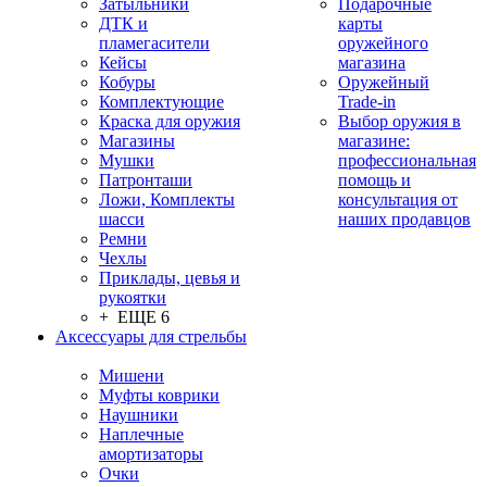
Затыльники
Подарочные
ДТК и
карты
пламегасители
оружейного
Кейсы
магазина
Кобуры
Оружейный
Комплектующие
Trade-in
Краска для оружия
Выбор оружия в
Магазины
магазине:
Мушки
профессиональная
Патронташи
помощь и
Ложи, Комплекты
консультация от
шасси
наших продавцов
Ремни
Чехлы
Приклады, цевья и
рукоятки
+ ЕЩЕ 6
Аксессуары для стрельбы
Мишени
Муфты коврики
Наушники
Наплечные
амортизаторы
Очки