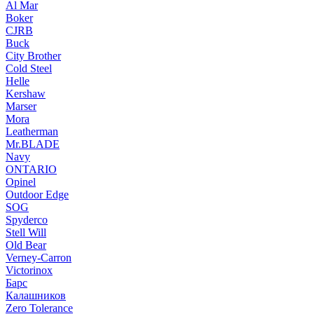
Al Mar
Boker
CJRB
Buck
City Brother
Cold Steel
Helle
Kershaw
Marser
Mora
Leatherman
Mr.BLADE
Navy
ONTARIO
Opinel
Outdoor Edge
SOG
Spyderco
Stell Will
Old Bear
Verney-Carron
Victorinox
Барс
Калашников
Zero Tolerance