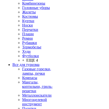
Комбинезоны
Головные уборы
Жилеты
Костюмы
Куртки
Носки
Перчатки
Плащи
Ремни
Рубашки
Термобелье
Худи
Футболки
+ ЕЩЕ 4
Все для туризма
Газовые горелки,
лампы, печки
Компасы
Мангалы,
коптильни, гриль-
решетки
Металлоискатели
Многоцелевой
инструмент
Палатки