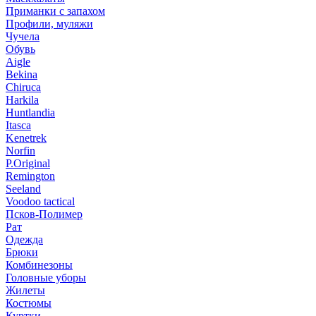
Приманки с запахом
Профили, муляжи
Чучела
Обувь
Aigle
Bekina
Chiruсa
Harkila
Huntlandia
Itasca
Kenetrek
Norfin
P.Original
Remington
Seeland
Voodoo tactical
Псков-Полимер
Рат
Одежда
Брюки
Комбинезоны
Головные уборы
Жилеты
Костюмы
Куртки