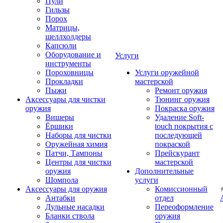
Пули
Гильзы
Порох
Матрицы,
шеллхолдеры
Капсюли
Оборудование и
Услуги
инструменты
Пороховницы
Услуги оружейной
Прокладки
мастерской
Пыжи
Ремонт оружия
Аксессуары для чистки
Тюнинг оружия
оружия
Покраска оружия
Вишеры
Удаление Soft-
Ёршики
touch покрытия с
Наборы для чистки
последующей
Оружейная химия
покраской
Патчи, Тампоны
Прейскурант
Центры для чистки
мастерской
оружия
Дополнительные
Шомпола
услуги
Аксессуары для оружия
Комиссионный
Антабки
отдел
Дульные насадки
Переоформление
Бланки ствола
оружия