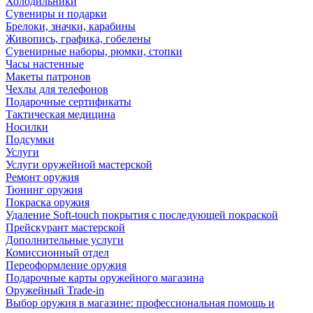
Холодильники
Сувениры и подарки
Брелоки, значки, карабины
Живопись, графика, гобелены
Сувенирные наборы, рюмки, стопки
Часы настенные
Макеты патронов
Чехлы для телефонов
Подарочные сертификаты
Тактическая медицина
Носилки
Подсумки
Услуги
Услуги оружейной мастерской
Ремонт оружия
Тюнинг оружия
Покраска оружия
Удаление Soft-touch покрытия с последующей покраской
Прейскурант мастерской
Дополнительные услуги
Комиссионный отдел
Переоформление оружия
Подарочные карты оружейного магазина
Оружейный Trade-in
Выбор оружия в магазине: профессиональная помощь и