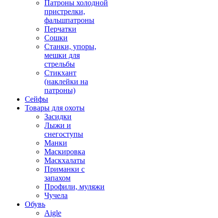
Патроны холодной
пристрелки,
фальшпатроны
Перчатки
Сошки
Станки, упоры,
мешки для
стрельбы
Стикхант
(наклейки на
патроны)
Сейфы
Товары для охоты
Засидки
Лыжи и
снегоступы
Манки
Маскировка
Маскхалаты
Приманки с
запахом
Профили, муляжи
Чучела
Обувь
Aigle