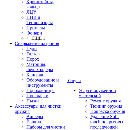
Кронштейны,
кольца
ЛЦУ
ПНВ и
Тепловизоры
Прицелы
Фонари
+ ЕЩЕ 1
Снаряжение патронов
Пули
Гильзы
Порох
Матрицы,
шеллхолдеры
Капсюли
Оборудование и
Услуги
инструменты
Пороховницы
Услуги оружейной
Прокладки
мастерской
Пыжи
Ремонт оружия
Аксессуары для чистки
Тюнинг оружия
оружия
Покраска оружия
Вишеры
Удаление Soft-
Ёршики
touch покрытия с
Наборы для чистки
последующей