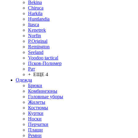
Bekina
Chiruсa
Harkila
Huntlandia
Itasca
Kenetrek
Norfin
P.Original
Remington
Seeland
Voodoo tactical
Псков-Полимер
Рат
+ ЕЩЕ 4
Одежда
Брюки
Комбинезоны
Головные уборы
Жилеты
Костюмы
Куртки
Носки
Перчатки
Плащи
Ремни