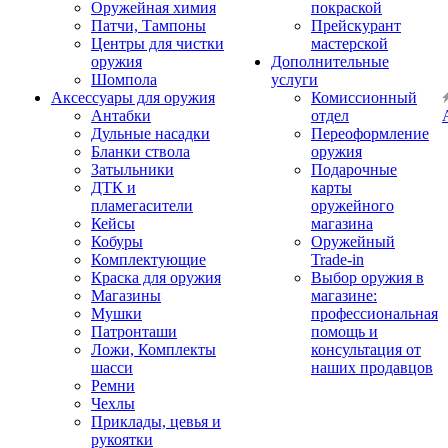
Оружейная химия
покраской
Патчи, Тампоны
Прейскурант
Центры для чистки
мастерской
оружия
Дополнительные
Шомпола
услуги
Аксессуары для оружия
Комиссионный
Антабки
отдел
Дульные насадки
Переоформление
Бланки ствола
оружия
Затыльники
Подарочные
ДТК и
карты
пламегасители
оружейного
Кейсы
магазина
Кобуры
Оружейный
Комплектующие
Trade-in
Краска для оружия
Выбор оружия в
Магазины
магазине:
Мушки
профессиональная
Патронташи
помощь и
Ложи, Комплекты
консультация от
шасси
наших продавцов
Ремни
Чехлы
Приклады, цевья и
рукоятки