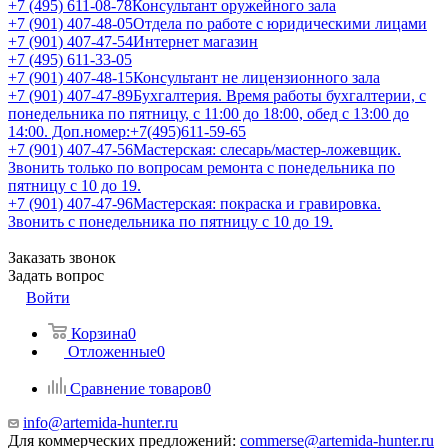
+7 (495) 611-08-78
Консультант оружейного зала
+7 (901) 407-48-05
Отдела по работе с юридическими лицами
+7 (901) 407-47-54
Интернет магазин
+7 (495) 611-33-05
+7 (901) 407-48-15
Консультант не лицензионного зала
+7 (901) 407-47-89
Бухгалтерия. Время работы бухгалтерии, с
понедельника по пятницу, с 11:00 до 18:00, обед с 13:00 до
14:00. Доп.номер:+7(495)611-59-65
+7 (901) 407-47-56
Мастерская: слесарь/мастер-ложевщик.
Звонить только по вопросам ремонта с понедельника по
пятницу с 10 до 19.
+7 (901) 407-47-96
Мастерская: покраска и гравировка.
Звонить с понедельника по пятницу с 10 до 19.
Заказать звонок
Задать вопрос
Войти
Корзина
0
Отложенные
0
Сравнение товаров
0
info@artemida-hunter.ru
Для коммерческих предложений:
commerse@artemida-hunter.ru