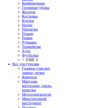
Комбинезоны
Головные уборы
Жилеты
Костюмы
Куртки
Носки
Перчатки
Плащи
Ремни
Рубашки
Термобелье
Худи
Футболки
+ ЕЩЕ 4
Все для туризма
Газовые горелки,
лампы, печки
Компасы
Мангалы,
коптильни, гриль-
решетки
Металлоискатели
Многоцелевой
инструмент
Палатки