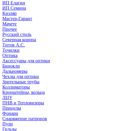
ИП Елагин
ИП Семина
Кизляр
Мастер-Гарант
Мачете
Прочее
Русский стиль
Северная корона
Титов А.С.
Точилки
Оптика
Аксессуары для оптики
Бинокли
Дальномеры
Чехлы для оптики
Зрительные трубы
Коллиматоры
Кронштейны, кольца
ЛЦУ
ПНВ и Тепловизоры
Прицелы
Фонари
Снаряжение патронов
Пули
Гильзы