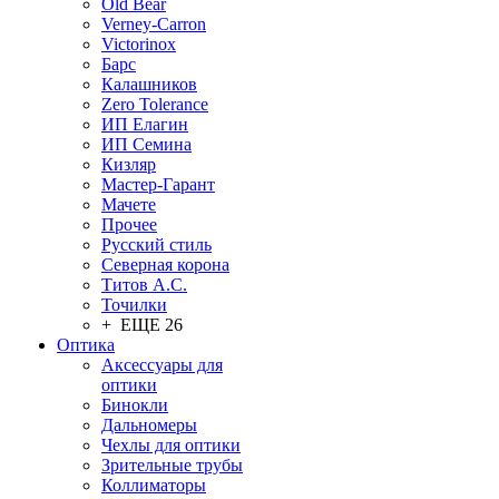
Old Bear
Verney-Carron
Victorinox
Барс
Калашников
Zero Tolerance
ИП Елагин
ИП Семина
Кизляр
Мастер-Гарант
Мачете
Прочее
Русский стиль
Северная корона
Титов А.С.
Точилки
+ ЕЩЕ 26
Оптика
Аксессуары для
оптики
Бинокли
Дальномеры
Чехлы для оптики
Зрительные трубы
Коллиматоры