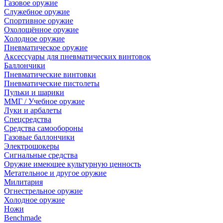
Газовое оружие
Служебное оружие
Спортивное оружие
Охолощённое оружие
Холодное оружие
Пневматическое оружие
Аксессуары для пневматических винтовок
Баллончики
Пневматические винтовки
Пневматические пистолеты
Пульки и шарики
ММГ / Учебное оружие
Луки и арбалеты
Спецсредства
Средства самообороны
Газовые баллончики
Электрошокеры
Сигнальные средства
Оружие имеющее культурную ценность
Метательное и другое оружие
Милитария
Огнестрельное оружие
Холодное оружие
Ножи
Benchmade