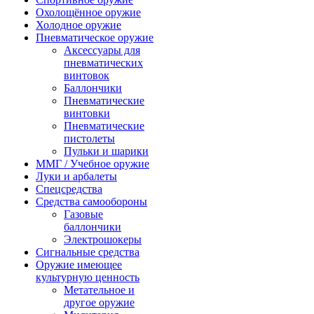
Охолощённое оружие
Холодное оружие
Пневматическое оружие
Аксессуары для
пневматических
винтовок
Баллончики
Пневматические
винтовки
Пневматические
пистолеты
Пульки и шарики
ММГ / Учебное оружие
Луки и арбалеты
Спецсредства
Средства самообороны
Газовые
баллончики
Электрошокеры
Сигнальные средства
Оружие имеющее
культурную ценность
Метательное и
другое оружие