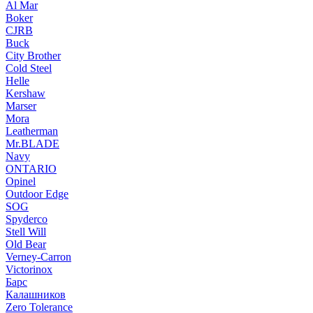
Al Mar
Boker
CJRB
Buck
City Brother
Cold Steel
Helle
Kershaw
Marser
Mora
Leatherman
Mr.BLADE
Navy
ONTARIO
Opinel
Outdoor Edge
SOG
Spyderco
Stell Will
Old Bear
Verney-Carron
Victorinox
Барс
Калашников
Zero Tolerance