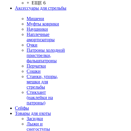
+ ЕЩЕ 6
Аксессуары для стрельбы
Мишени
Муфты коврики
Наушники
Наплечные
амортизаторы
Очки
Патроны холодной
пристрелки,
фальшпатроны
Перчатки
Сошки
Станки, упоры,
мешки для
стрельбы
Стикхант
(наклейки на
патроны)
Сейфы
Товары для охоты
Засидки
Лыжи и
снегоступы