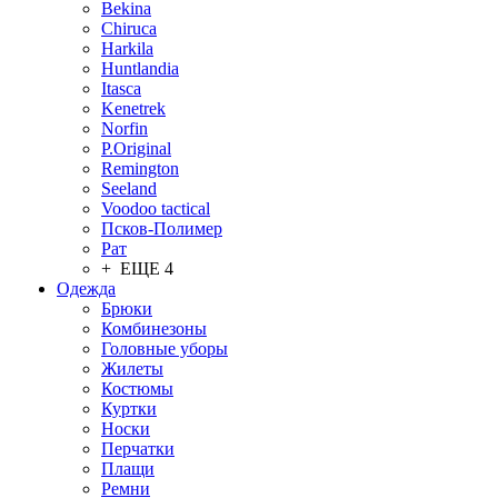
Bekina
Chiruсa
Harkila
Huntlandia
Itasca
Kenetrek
Norfin
P.Original
Remington
Seeland
Voodoo tactical
Псков-Полимер
Рат
+ ЕЩЕ 4
Одежда
Брюки
Комбинезоны
Головные уборы
Жилеты
Костюмы
Куртки
Носки
Перчатки
Плащи
Ремни