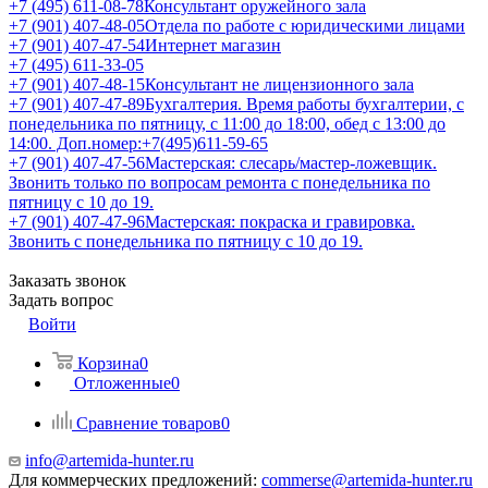
+7 (495) 611-08-78
Консультант оружейного зала
+7 (901) 407-48-05
Отдела по работе с юридическими лицами
+7 (901) 407-47-54
Интернет магазин
+7 (495) 611-33-05
+7 (901) 407-48-15
Консультант не лицензионного зала
+7 (901) 407-47-89
Бухгалтерия. Время работы бухгалтерии, с
понедельника по пятницу, с 11:00 до 18:00, обед с 13:00 до
14:00. Доп.номер:+7(495)611-59-65
+7 (901) 407-47-56
Мастерская: слесарь/мастер-ложевщик.
Звонить только по вопросам ремонта с понедельника по
пятницу с 10 до 19.
+7 (901) 407-47-96
Мастерская: покраска и гравировка.
Звонить с понедельника по пятницу с 10 до 19.
Заказать звонок
Задать вопрос
Войти
Корзина
0
Отложенные
0
Сравнение товаров
0
info@artemida-hunter.ru
Для коммерческих предложений:
commerse@artemida-hunter.ru