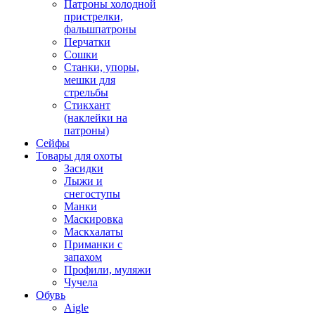
Патроны холодной
пристрелки,
фальшпатроны
Перчатки
Сошки
Станки, упоры,
мешки для
стрельбы
Стикхант
(наклейки на
патроны)
Сейфы
Товары для охоты
Засидки
Лыжи и
снегоступы
Манки
Маскировка
Маскхалаты
Приманки с
запахом
Профили, муляжи
Чучела
Обувь
Aigle