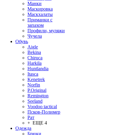
Манки
Маскировка
Маскхалаты
Приманки с
запахом
Профили, муляжи
Чучела
Обувь
Aigle
Bekina
Chiruсa
Harkila
Huntlandia
Itasca
Kenetrek
Norfin
P.Original
Remington
Seeland
Voodoo tactical
Псков-Полимер
Рат
+ ЕЩЕ 4
Одежда
Брюки