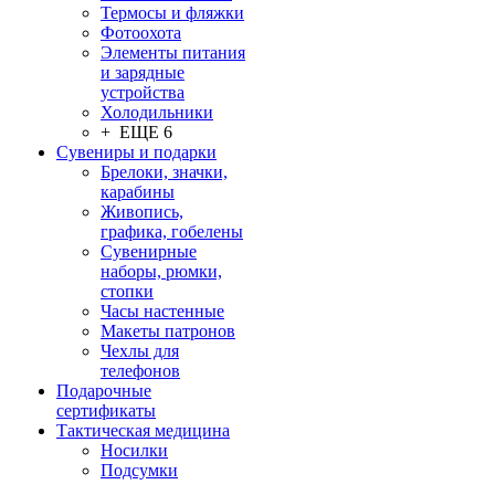
Термосы и фляжки
Фотоохота
Элементы питания
и зарядные
устройства
Холодильники
+ ЕЩЕ 6
Сувениры и подарки
Брелоки, значки,
карабины
Живопись,
графика, гобелены
Сувенирные
наборы, рюмки,
стопки
Часы настенные
Макеты патронов
Чехлы для
телефонов
Подарочные
сертификаты
Тактическая медицина
Носилки
Подсумки