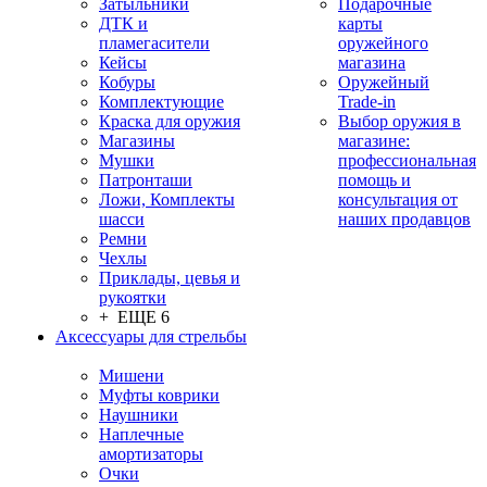
Затыльники
Подарочные
ДТК и
карты
пламегасители
оружейного
Кейсы
магазина
Кобуры
Оружейный
Комплектующие
Trade-in
Краска для оружия
Выбор оружия в
Магазины
магазине:
Мушки
профессиональная
Патронташи
помощь и
Ложи, Комплекты
консультация от
шасси
наших продавцов
Ремни
Чехлы
Приклады, цевья и
рукоятки
+ ЕЩЕ 6
Аксессуары для стрельбы
Мишени
Муфты коврики
Наушники
Наплечные
амортизаторы
Очки