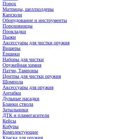
Порох
Матрицы, шеллхолдеры
Капсюли
Оборудование и инструменты
Пороховницы
Прокладки
Пыжи
Аксессуары для чистки оружия
Вишеры
Ёршики
Наборы для чистки
Оружейная химия
Патчи, Тампоны
Центры для чистки оружия
Шомпола
Аксессуары для оружия
Антабки
Дульные насадки
Бланки ствола
Затыльники
ДТК и пламегасители
Кейсы
Кобуры
Комплектующие
Краска для оружия