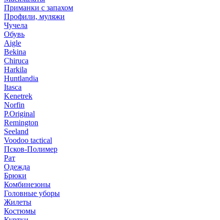
Приманки с запахом
Профили, муляжи
Чучела
Обувь
Aigle
Bekina
Chiruсa
Harkila
Huntlandia
Itasca
Kenetrek
Norfin
P.Original
Remington
Seeland
Voodoo tactical
Псков-Полимер
Рат
Одежда
Брюки
Комбинезоны
Головные уборы
Жилеты
Костюмы
Куртки