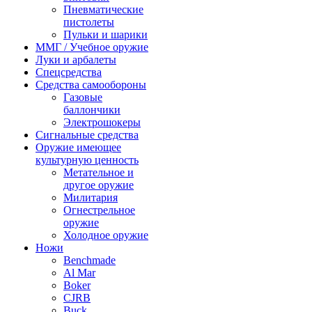
Пневматические
пистолеты
Пульки и шарики
ММГ / Учебное оружие
Луки и арбалеты
Спецсредства
Средства самообороны
Газовые
баллончики
Электрошокеры
Сигнальные средства
Оружие имеющее
культурную ценность
Метательное и
другое оружие
Милитария
Огнестрельное
оружие
Холодное оружие
Ножи
Benchmade
Al Mar
Boker
CJRB
Buck