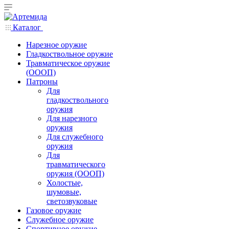
Каталог
Нарезное оружие
Гладкоствольное оружие
Травматическое оружие
(ОООП)
Патроны
Для
гладкоствольного
оружия
Для нарезного
оружия
Для служебного
оружия
Для
травматического
оружия (ОООП)
Холостые,
шумовые,
светозвуковые
Газовое оружие
Служебное оружие
Спортивное оружие