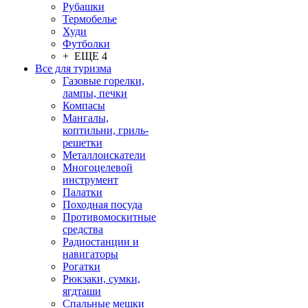
Рубашки
Термобелье
Худи
Футболки
+ ЕЩЕ 4
Все для туризма
Газовые горелки,
лампы, печки
Компасы
Мангалы,
коптильни, гриль-
решетки
Металлоискатели
Многоцелевой
инструмент
Палатки
Походная посуда
Противомоскитные
средства
Радиостанции и
навигаторы
Рогатки
Рюкзаки, сумки,
ягдташи
Спальные мешки