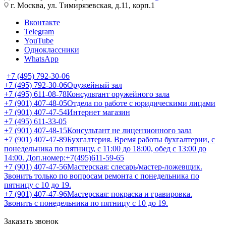
г. Москва, ул. Тимирязевская, д.11, корп.1
Вконтакте
Telegram
YouTube
Одноклассники
WhatsApp
+7 (495) 792-30-06
+7 (495) 792-30-06
Оружейный зал
+7 (495) 611-08-78
Консультант оружейного зала
+7 (901) 407-48-05
Отдела по работе с юридическими лицами
+7 (901) 407-47-54
Интернет магазин
+7 (495) 611-33-05
+7 (901) 407-48-15
Консультант не лицензионного зала
+7 (901) 407-47-89
Бухгалтерия. Время работы бухгалтерии, с
понедельника по пятницу, с 11:00 до 18:00, обед с 13:00 до
14:00. Доп.номер:+7(495)611-59-65
+7 (901) 407-47-56
Мастерская: слесарь/мастер-ложевщик.
Звонить только по вопросам ремонта с понедельника по
пятницу с 10 до 19.
+7 (901) 407-47-96
Мастерская: покраска и гравировка.
Звонить с понедельника по пятницу с 10 до 19.
Заказать звонок