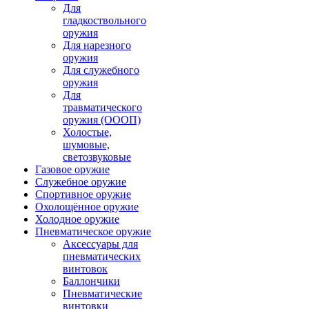
Для
гладкоствольного
оружия
Для нарезного
оружия
Для служебного
оружия
Для
травматического
оружия (ОООП)
Холостые,
шумовые,
светозвуковые
Газовое оружие
Служебное оружие
Спортивное оружие
Охолощённое оружие
Холодное оружие
Пневматическое оружие
Аксессуары для
пневматических
винтовок
Баллончики
Пневматические
винтовки