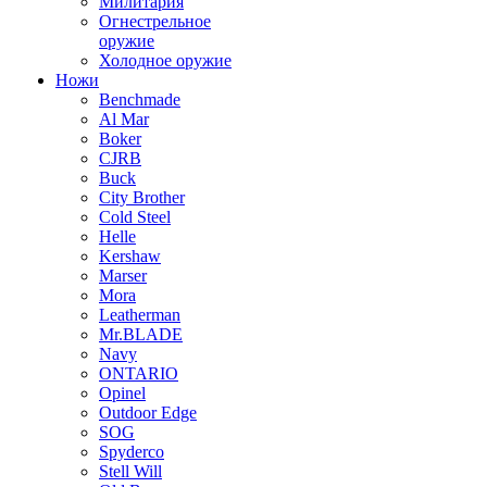
Милитария
Огнестрельное
оружие
Холодное оружие
Ножи
Benchmade
Al Mar
Boker
CJRB
Buck
City Brother
Cold Steel
Helle
Kershaw
Marser
Mora
Leatherman
Mr.BLADE
Navy
ONTARIO
Opinel
Outdoor Edge
SOG
Spyderco
Stell Will