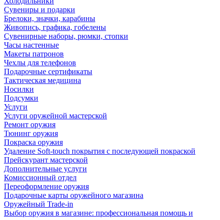
Холодильники
Сувениры и подарки
Брелоки, значки, карабины
Живопись, графика, гобелены
Сувенирные наборы, рюмки, стопки
Часы настенные
Макеты патронов
Чехлы для телефонов
Подарочные сертификаты
Тактическая медицина
Носилки
Подсумки
Услуги
Услуги оружейной мастерской
Ремонт оружия
Тюнинг оружия
Покраска оружия
Удаление Soft-touch покрытия с последующей покраской
Прейскурант мастерской
Дополнительные услуги
Комиссионный отдел
Переоформление оружия
Подарочные карты оружейного магазина
Оружейный Trade-in
Выбор оружия в магазине: профессиональная помощь и