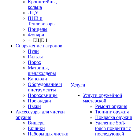
Кронштейны,
кольца
ЛЦУ
ПНВ и
Тепловизоры
Прицелы
Фонари
+ ЕЩЕ 1
Снаряжение патронов
Пули
Гильзы
Порох
Матрицы,
шеллхолдеры
Капсюли
Оборудование и
Услуги
инструменты
Пороховницы
Услуги оружейной
Прокладки
мастерской
Пыжи
Ремонт оружия
Аксессуары для чистки
Тюнинг оружия
оружия
Покраска оружия
Вишеры
Удаление Soft-
Ёршики
touch покрытия с
Наборы для чистки
последующей