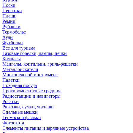
Носки
Перчатки
Плащи
Ремни
Рубашки
Термобелье
Худи
Футболки
Все для туризма
Газовые горелки, лампы, печки
Компасы
Мангалы, коптильни, гриль-решетки
Металлоискатели
Многоцелевой инструмент
Палатки
Походная посуда
Противомоскитные средства
Радиостанции и навигаторы
Рогатки
Рюкзаки, сумки, ягдташи
Спальные мешки
Термосы и фляжки
Фотоохота
Элементы питания и зарядные устройства