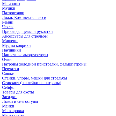
Магазины
Мушки
Патронташи
Ложи, Комплекты шасси
Ремни
Чехлы
Приклады, цевья и рукоятки
Аксессуары для стрельбы
Мишени
Муфты коврики
Наушники
Наплечные амортизаторы
Очки
Патроны холодной пристрелки, фальшпатроны
Перчатки
Сошки
Станки, упоры, мешки для стрельбы
Стикхант (наклейки на патроны)
Сейфы
Товары для охоты
Засидки
Лыжи и снегоступы
Манки
Маскировка
Маскхалаты