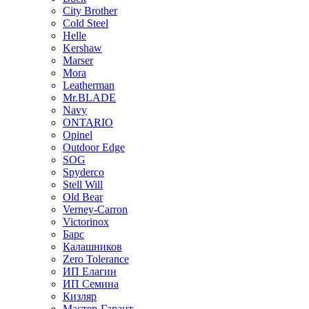
City Brother
Cold Steel
Helle
Kershaw
Marser
Mora
Leatherman
Mr.BLADE
Navy
ONTARIO
Opinel
Outdoor Edge
SOG
Spyderco
Stell Will
Old Bear
Verney-Carron
Victorinox
Барс
Калашников
Zero Tolerance
ИП Елагин
ИП Семина
Кизляр
Мастер-Гарант