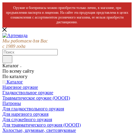
Оружие и боеприпасы можно приобрести только лично, в магазине, при
предъявлении паспорта и лицензии. На сайте эта продукция представлена в целях
ознакомления с ассортиментом розничного магазина, ее нельзя приобрести
дистанционно.
Мы работаем для Вас
с 1989 года
Каталог
По всему сайту
По каталогу
Каталог
Нарезное оружие
Гладкоствольное оружие
Травматическое оружие (ОООП)
Патроны
Для гладкоствольного оружия
Для нарезного оружия
Для служебного оружия
Для травматического оружия (ОООП)
Холостые, шумовые, светозвуковые