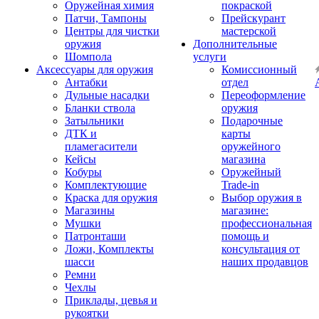
Оружейная химия
покраской
Патчи, Тампоны
Прейскурант
Центры для чистки
мастерской
оружия
Дополнительные
Шомпола
услуги
Аксессуары для оружия
Комиссионный
Антабки
отдел
Дульные насадки
Переоформление
Бланки ствола
оружия
Затыльники
Подарочные
ДТК и
карты
пламегасители
оружейного
Кейсы
магазина
Кобуры
Оружейный
Комплектующие
Trade-in
Краска для оружия
Выбор оружия в
Магазины
магазине:
Мушки
профессиональная
Патронташи
помощь и
Ложи, Комплекты
консультация от
шасси
наших продавцов
Ремни
Чехлы
Приклады, цевья и
рукоятки