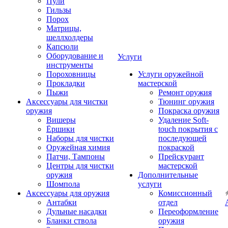
Пули
Гильзы
Порох
Матрицы,
шеллхолдеры
Капсюли
Оборудование и
Услуги
инструменты
Пороховницы
Услуги оружейной
Прокладки
мастерской
Пыжи
Ремонт оружия
Аксессуары для чистки
Тюнинг оружия
оружия
Покраска оружия
Вишеры
Удаление Soft-
Ёршики
touch покрытия с
Наборы для чистки
последующей
Оружейная химия
покраской
Патчи, Тампоны
Прейскурант
Центры для чистки
мастерской
оружия
Дополнительные
Шомпола
услуги
Аксессуары для оружия
Комиссионный
Антабки
отдел
Дульные насадки
Переоформление
Бланки ствола
оружия