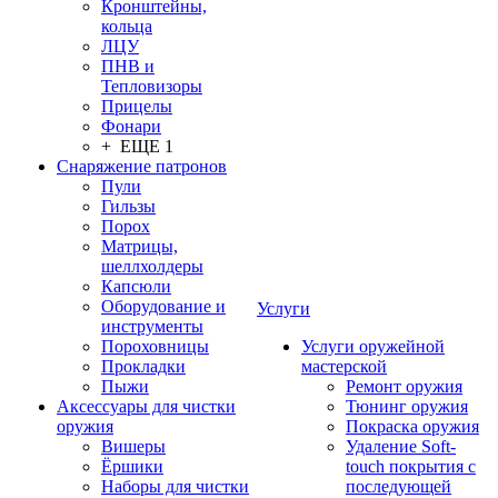
Кронштейны,
кольца
ЛЦУ
ПНВ и
Тепловизоры
Прицелы
Фонари
+ ЕЩЕ 1
Снаряжение патронов
Пули
Гильзы
Порох
Матрицы,
шеллхолдеры
Капсюли
Оборудование и
Услуги
инструменты
Пороховницы
Услуги оружейной
Прокладки
мастерской
Пыжи
Ремонт оружия
Аксессуары для чистки
Тюнинг оружия
оружия
Покраска оружия
Вишеры
Удаление Soft-
Ёршики
touch покрытия с
Наборы для чистки
последующей