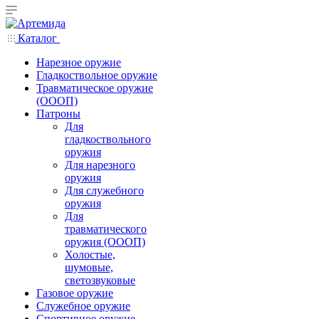
Каталог
Нарезное оружие
Гладкоствольное оружие
Травматическое оружие
(ОООП)
Патроны
Для
гладкоствольного
оружия
Для нарезного
оружия
Для служебного
оружия
Для
травматического
оружия (ОООП)
Холостые,
шумовые,
светозвуковые
Газовое оружие
Служебное оружие
Спортивное оружие