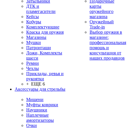
Затыльники
Подарочные
ДТК и
карты
пламегасители
оружейного
Кейсы
магазина
Кобуры
Оружейный
Комплектующие
Trade-in
Краска для оружия
Выбор оружия в
Магазины
магазине:
Мушки
профессиональная
Патронташи
помощь и
Ложи, Комплекты
консультация от
шасси
наших продавцов
Ремни
Чехлы
Приклады, цевья и
рукоятки
+ ЕЩЕ 6
Аксессуары для стрельбы
Мишени
Муфты коврики
Наушники
Наплечные
амортизаторы
Очки