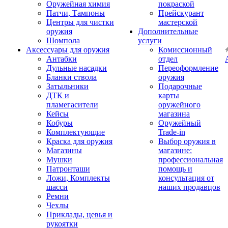
Оружейная химия
покраской
Патчи, Тампоны
Прейскурант
Центры для чистки
мастерской
оружия
Дополнительные
Шомпола
услуги
Аксессуары для оружия
Комиссионный
Антабки
отдел
Дульные насадки
Переоформление
Бланки ствола
оружия
Затыльники
Подарочные
ДТК и
карты
пламегасители
оружейного
Кейсы
магазина
Кобуры
Оружейный
Комплектующие
Trade-in
Краска для оружия
Выбор оружия в
Магазины
магазине:
Мушки
профессиональная
Патронташи
помощь и
Ложи, Комплекты
консультация от
шасси
наших продавцов
Ремни
Чехлы
Приклады, цевья и
рукоятки