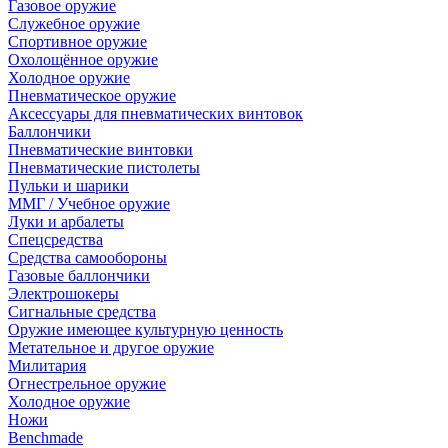
Газовое оружие
Служебное оружие
Спортивное оружие
Охолощённое оружие
Холодное оружие
Пневматическое оружие
Аксессуары для пневматических винтовок
Баллончики
Пневматические винтовки
Пневматические пистолеты
Пульки и шарики
ММГ / Учебное оружие
Луки и арбалеты
Спецсредства
Средства самообороны
Газовые баллончики
Электрошокеры
Сигнальные средства
Оружие имеющее культурную ценность
Метательное и другое оружие
Милитария
Огнестрельное оружие
Холодное оружие
Ножи
Benchmade