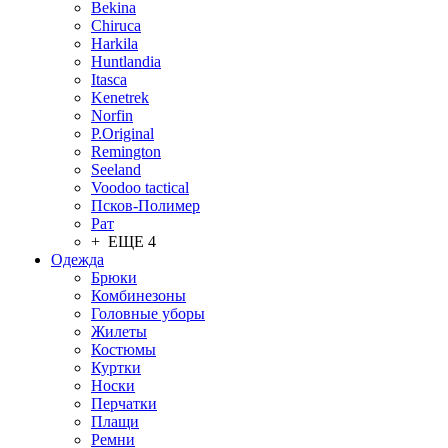
Bekina
Chiruсa
Harkila
Huntlandia
Itasca
Kenetrek
Norfin
P.Original
Remington
Seeland
Voodoo tactical
Псков-Полимер
Рат
+ ЕЩЕ 4
Одежда
Брюки
Комбинезоны
Головные уборы
Жилеты
Костюмы
Куртки
Носки
Перчатки
Плащи
Ремни