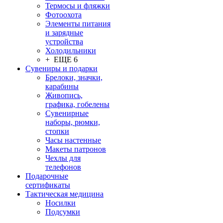
Термосы и фляжки
Фотоохота
Элементы питания
и зарядные
устройства
Холодильники
+ ЕЩЕ 6
Сувениры и подарки
Брелоки, значки,
карабины
Живопись,
графика, гобелены
Сувенирные
наборы, рюмки,
стопки
Часы настенные
Макеты патронов
Чехлы для
телефонов
Подарочные
сертификаты
Тактическая медицина
Носилки
Подсумки