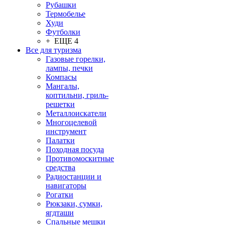
Рубашки
Термобелье
Худи
Футболки
+ ЕЩЕ 4
Все для туризма
Газовые горелки,
лампы, печки
Компасы
Мангалы,
коптильни, гриль-
решетки
Металлоискатели
Многоцелевой
инструмент
Палатки
Походная посуда
Противомоскитные
средства
Радиостанции и
навигаторы
Рогатки
Рюкзаки, сумки,
ягдташи
Спальные мешки