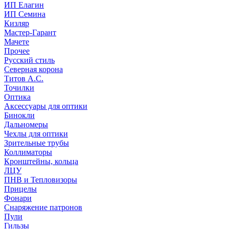
ИП Елагин
ИП Семина
Кизляр
Мастер-Гарант
Мачете
Прочее
Русский стиль
Северная корона
Титов А.С.
Точилки
Оптика
Аксессуары для оптики
Бинокли
Дальномеры
Чехлы для оптики
Зрительные трубы
Коллиматоры
Кронштейны, кольца
ЛЦУ
ПНВ и Тепловизоры
Прицелы
Фонари
Снаряжение патронов
Пули
Гильзы