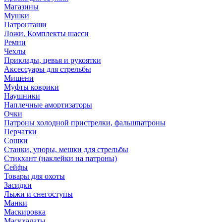
Магазины
Мушки
Патронташи
Ложи, Комплекты шасси
Ремни
Чехлы
Приклады, цевья и рукоятки
Аксессуары для стрельбы
Мишени
Муфты коврики
Наушники
Наплечные амортизаторы
Очки
Патроны холодной пристрелки, фальшпатроны
Перчатки
Сошки
Станки, упоры, мешки для стрельбы
Стикхант (наклейки на патроны)
Сейфы
Товары для охоты
Засидки
Лыжи и снегоступы
Манки
Маскировка
Маскхалаты