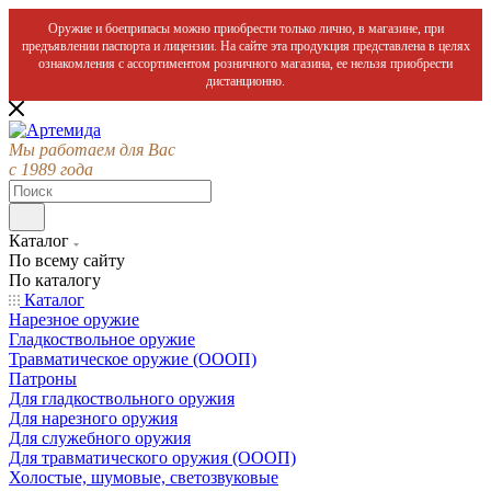
Оружие и боеприпасы можно приобрести только лично, в магазине, при
предъявлении паспорта и лицензии. На сайте эта продукция представлена в целях
ознакомления с ассортиментом розничного магазина, ее нельзя приобрести
дистанционно.
Мы работаем для Вас
с 1989 года
Каталог
По всему сайту
По каталогу
Каталог
Нарезное оружие
Гладкоствольное оружие
Травматическое оружие (ОООП)
Патроны
Для гладкоствольного оружия
Для нарезного оружия
Для служебного оружия
Для травматического оружия (ОООП)
Холостые, шумовые, светозвуковые