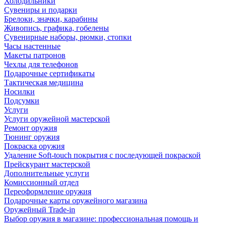
Холодильники
Сувениры и подарки
Брелоки, значки, карабины
Живопись, графика, гобелены
Сувенирные наборы, рюмки, стопки
Часы настенные
Макеты патронов
Чехлы для телефонов
Подарочные сертификаты
Тактическая медицина
Носилки
Подсумки
Услуги
Услуги оружейной мастерской
Ремонт оружия
Тюнинг оружия
Покраска оружия
Удаление Soft-touch покрытия с последующей покраской
Прейскурант мастерской
Дополнительные услуги
Комиссионный отдел
Переоформление оружия
Подарочные карты оружейного магазина
Оружейный Trade-in
Выбор оружия в магазине: профессиональная помощь и