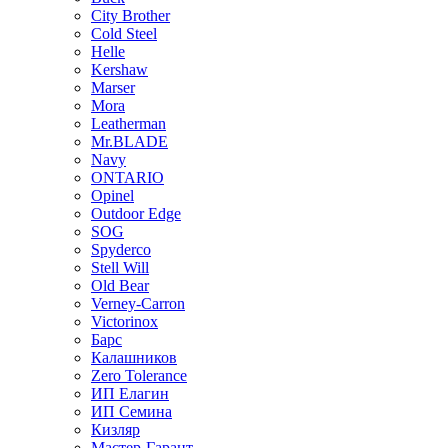
City Brother
Cold Steel
Helle
Kershaw
Marser
Mora
Leatherman
Mr.BLADE
Navy
ONTARIO
Opinel
Outdoor Edge
SOG
Spyderco
Stell Will
Old Bear
Verney-Carron
Victorinox
Барс
Калашников
Zero Tolerance
ИП Елагин
ИП Семина
Кизляр
Мастер-Гарант