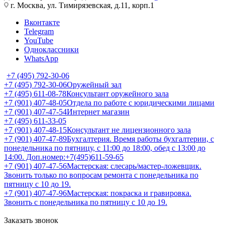
г. Москва, ул. Тимирязевская, д.11, корп.1
Вконтакте
Telegram
YouTube
Одноклассники
WhatsApp
+7 (495) 792-30-06
+7 (495) 792-30-06
Оружейный зал
+7 (495) 611-08-78
Консультант оружейного зала
+7 (901) 407-48-05
Отдела по работе с юридическими лицами
+7 (901) 407-47-54
Интернет магазин
+7 (495) 611-33-05
+7 (901) 407-48-15
Консультант не лицензионного зала
+7 (901) 407-47-89
Бухгалтерия. Время работы бухгалтерии, с
понедельника по пятницу, с 11:00 до 18:00, обед с 13:00 до
14:00. Доп.номер:+7(495)611-59-65
+7 (901) 407-47-56
Мастерская: слесарь/мастер-ложевщик.
Звонить только по вопросам ремонта с понедельника по
пятницу с 10 до 19.
+7 (901) 407-47-96
Мастерская: покраска и гравировка.
Звонить с понедельника по пятницу с 10 до 19.
Заказать звонок