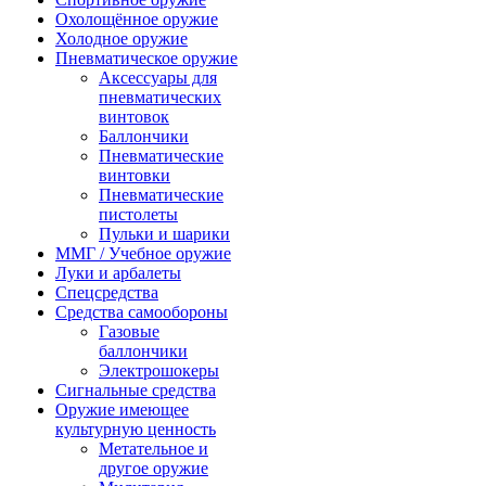
Охолощённое оружие
Холодное оружие
Пневматическое оружие
Аксессуары для
пневматических
винтовок
Баллончики
Пневматические
винтовки
Пневматические
пистолеты
Пульки и шарики
ММГ / Учебное оружие
Луки и арбалеты
Спецсредства
Средства самообороны
Газовые
баллончики
Электрошокеры
Сигнальные средства
Оружие имеющее
культурную ценность
Метательное и
другое оружие