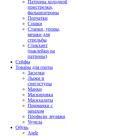
Патроны холодной
пристрелки,
фальшпатроны
Перчатки
Сошки
Станки, упоры,
мешки для
стрельбы
Стикхант
(наклейки на
патроны)
Сейфы
Товары для охоты
Засидки
Лыжи и
снегоступы
Манки
Маскировка
Маскхалаты
Приманки с
запахом
Профили, муляжи
Чучела
Обувь
Aigle