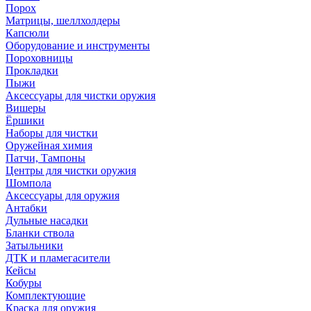
Порох
Матрицы, шеллхолдеры
Капсюли
Оборудование и инструменты
Пороховницы
Прокладки
Пыжи
Аксессуары для чистки оружия
Вишеры
Ёршики
Наборы для чистки
Оружейная химия
Патчи, Тампоны
Центры для чистки оружия
Шомпола
Аксессуары для оружия
Антабки
Дульные насадки
Бланки ствола
Затыльники
ДТК и пламегасители
Кейсы
Кобуры
Комплектующие
Краска для оружия