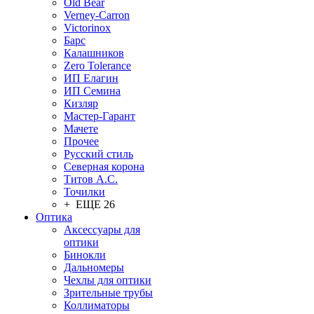
Old Bear
Verney-Carron
Victorinox
Барс
Калашников
Zero Tolerance
ИП Елагин
ИП Семина
Кизляр
Мастер-Гарант
Мачете
Прочее
Русский стиль
Северная корона
Титов А.С.
Точилки
+ ЕЩЕ 26
Оптика
Аксессуары для
оптики
Бинокли
Дальномеры
Чехлы для оптики
Зрительные трубы
Коллиматоры