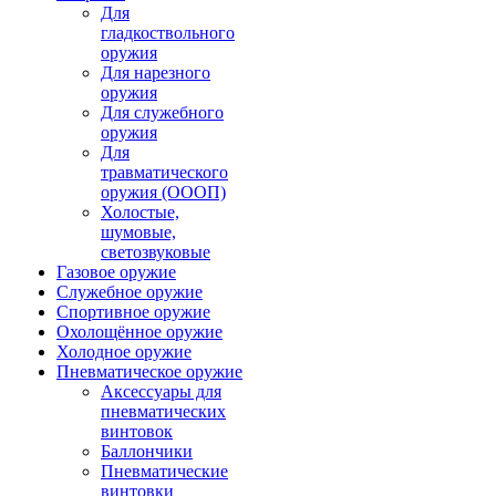
Для
гладкоствольного
оружия
Для нарезного
оружия
Для служебного
оружия
Для
травматического
оружия (ОООП)
Холостые,
шумовые,
светозвуковые
Газовое оружие
Служебное оружие
Спортивное оружие
Охолощённое оружие
Холодное оружие
Пневматическое оружие
Аксессуары для
пневматических
винтовок
Баллончики
Пневматические
винтовки