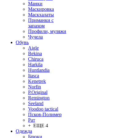
Манки
Маскировка
Маскхалаты
Приманки с
запахом
Профили, муляжи
Чучела
Обувь
Aigle
Bekina
Chiruсa
Harkila
Huntlandia
Itasca
Kenetrek
Norfin
P.Original
Remington
Seeland
Voodoo tactical
Псков-Полимер
Рат
+ ЕЩЕ 4
Одежда
Брюки