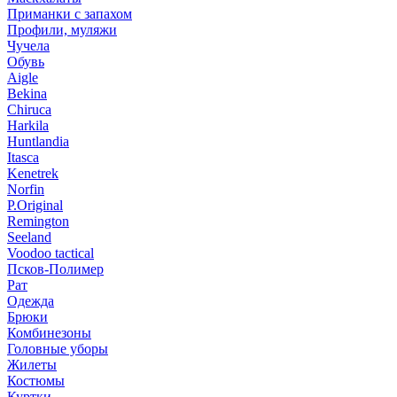
Приманки с запахом
Профили, муляжи
Чучела
Обувь
Aigle
Bekina
Chiruсa
Harkila
Huntlandia
Itasca
Kenetrek
Norfin
P.Original
Remington
Seeland
Voodoo tactical
Псков-Полимер
Рат
Одежда
Брюки
Комбинезоны
Головные уборы
Жилеты
Костюмы
Куртки