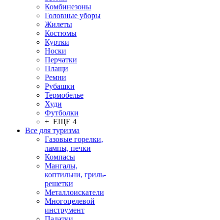
Комбинезоны
Головные уборы
Жилеты
Костюмы
Куртки
Носки
Перчатки
Плащи
Ремни
Рубашки
Термобелье
Худи
Футболки
+ ЕЩЕ 4
Все для туризма
Газовые горелки,
лампы, печки
Компасы
Мангалы,
коптильни, гриль-
решетки
Металлоискатели
Многоцелевой
инструмент
Палатки