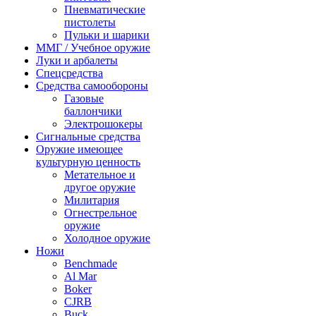
Пневматические
пистолеты
Пульки и шарики
ММГ / Учебное оружие
Луки и арбалеты
Спецсредства
Средства самообороны
Газовые
баллончики
Электрошокеры
Сигнальные средства
Оружие имеющее
культурную ценность
Метательное и
другое оружие
Милитария
Огнестрельное
оружие
Холодное оружие
Ножи
Benchmade
Al Mar
Boker
CJRB
Buck