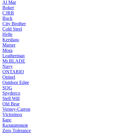
Al Mar
Boker
CJRB
Buck
City Brother
Cold Steel
Helle
Kershaw
Marser
Mora
Leatherman
Mr.BLADE
Navy
ONTARIO
Opinel
Outdoor Edge
SOG
Spyderco
Stell Will
Old Bear
Verney-Carron
Victorinox
Барс
Калашников
Zero Tolerance