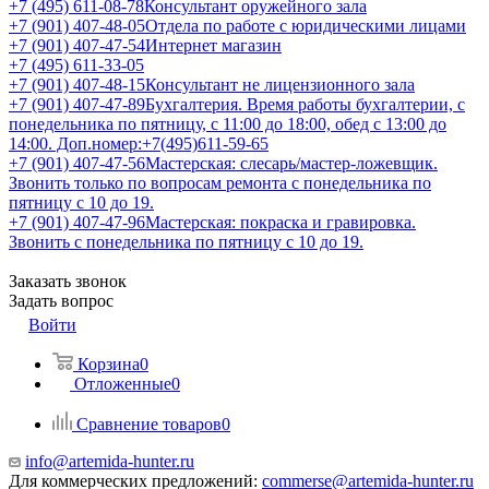
+7 (495) 611-08-78
Консультант оружейного зала
+7 (901) 407-48-05
Отдела по работе с юридическими лицами
+7 (901) 407-47-54
Интернет магазин
+7 (495) 611-33-05
+7 (901) 407-48-15
Консультант не лицензионного зала
+7 (901) 407-47-89
Бухгалтерия. Время работы бухгалтерии, с
понедельника по пятницу, с 11:00 до 18:00, обед с 13:00 до
14:00. Доп.номер:+7(495)611-59-65
+7 (901) 407-47-56
Мастерская: слесарь/мастер-ложевщик.
Звонить только по вопросам ремонта с понедельника по
пятницу с 10 до 19.
+7 (901) 407-47-96
Мастерская: покраска и гравировка.
Звонить с понедельника по пятницу с 10 до 19.
Заказать звонок
Задать вопрос
Войти
Корзина
0
Отложенные
0
Сравнение товаров
0
info@artemida-hunter.ru
Для коммерческих предложений:
commerse@artemida-hunter.ru