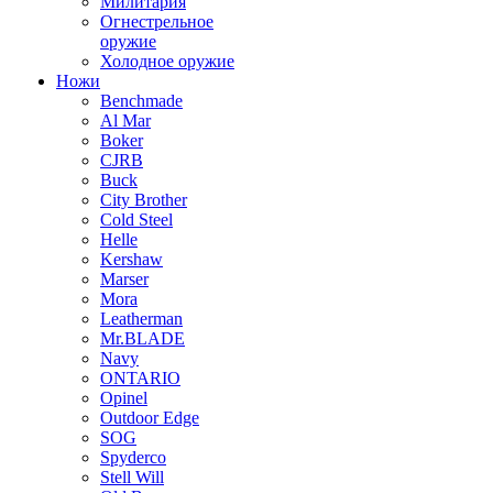
Милитария
Огнестрельное
оружие
Холодное оружие
Ножи
Benchmade
Al Mar
Boker
CJRB
Buck
City Brother
Cold Steel
Helle
Kershaw
Marser
Mora
Leatherman
Mr.BLADE
Navy
ONTARIO
Opinel
Outdoor Edge
SOG
Spyderco
Stell Will