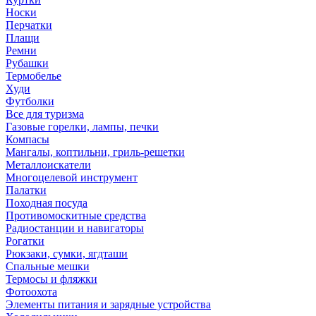
Носки
Перчатки
Плащи
Ремни
Рубашки
Термобелье
Худи
Футболки
Все для туризма
Газовые горелки, лампы, печки
Компасы
Мангалы, коптильни, гриль-решетки
Металлоискатели
Многоцелевой инструмент
Палатки
Походная посуда
Противомоскитные средства
Радиостанции и навигаторы
Рогатки
Рюкзаки, сумки, ягдташи
Спальные мешки
Термосы и фляжки
Фотоохота
Элементы питания и зарядные устройства