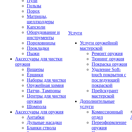
Пули
Гильзы
Порох
Матрицы,
шеллхолдеры
Капсюли
Оборудование и
Услуги
инструменты
Пороховницы
Услуги оружейной
Прокладки
мастерской
Пыжи
Ремонт оружия
Аксессуары для чистки
Тюнинг оружия
оружия
Покраска оружия
Вишеры
Удаление Soft-
Ёршики
touch покрытия с
Наборы для чистки
последующей
Оружейная химия
покраской
Патчи, Тампоны
Прейскурант
Центры для чистки
мастерской
оружия
Дополнительные
Шомпола
услуги
Аксессуары для оружия
Комиссионный
Антабки
отдел
Дульные насадки
Переоформление
Бланки ствола
оружия