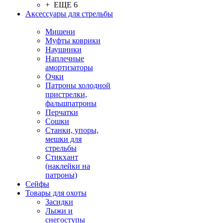
+ ЕЩЕ 6
Аксессуары для стрельбы
Мишени
Муфты коврики
Наушники
Наплечные
амортизаторы
Очки
Патроны холодной
пристрелки,
фальшпатроны
Перчатки
Сошки
Станки, упоры,
мешки для
стрельбы
Стикхант
(наклейки на
патроны)
Сейфы
Товары для охоты
Засидки
Лыжи и
снегоступы