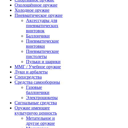
Охолощённое оружие
Холодное оружие
Пневматическое оружие
Аксессуары для
пневматических
винтовок
Баллончики
Пневматические
винтовки
Пневматические
пистолеты
Пульки и шарики
ММГ / Учебное оружие
Луки и арбалеты
Спецсредства
Средства самообороны
Газовые
баллончики
Электрошокеры
Сигнальные средства
Оружие имеющее
культурную ценность
Метательное и
другое оружие