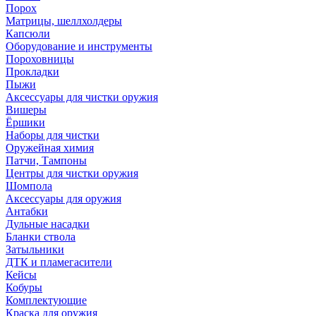
Порох
Матрицы, шеллхолдеры
Капсюли
Оборудование и инструменты
Пороховницы
Прокладки
Пыжи
Аксессуары для чистки оружия
Вишеры
Ёршики
Наборы для чистки
Оружейная химия
Патчи, Тампоны
Центры для чистки оружия
Шомпола
Аксессуары для оружия
Антабки
Дульные насадки
Бланки ствола
Затыльники
ДТК и пламегасители
Кейсы
Кобуры
Комплектующие
Краска для оружия