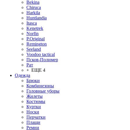
Bekina
Chiruсa
Harkila
Huntlandia
Itasca
Kenetrek
Norfin
P.Original
Remington
Seeland
Voodoo tactical
Псков-Полимер
Рат
+ ЕЩЕ 4
Одежда
Брюки
Комбинезоны
Головные уборы
Жилеты
Костюмы
Куртки
Носки
Перчатки
Плащи
Ремни