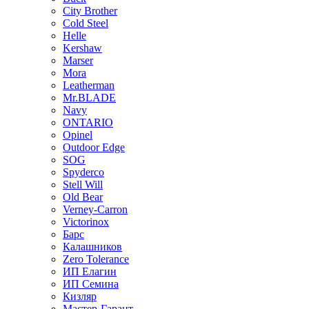
City Brother
Cold Steel
Helle
Kershaw
Marser
Mora
Leatherman
Mr.BLADE
Navy
ONTARIO
Opinel
Outdoor Edge
SOG
Spyderco
Stell Will
Old Bear
Verney-Carron
Victorinox
Барс
Калашников
Zero Tolerance
ИП Елагин
ИП Семина
Кизляр
Мастер-Гарант