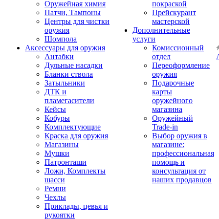
Оружейная химия
покраской
Патчи, Тампоны
Прейскурант
Центры для чистки
мастерской
оружия
Дополнительные
Шомпола
услуги
Аксессуары для оружия
Комиссионный
Антабки
отдел
Дульные насадки
Переоформление
Бланки ствола
оружия
Затыльники
Подарочные
ДТК и
карты
пламегасители
оружейного
Кейсы
магазина
Кобуры
Оружейный
Комплектующие
Trade-in
Краска для оружия
Выбор оружия в
Магазины
магазине:
Мушки
профессиональная
Патронташи
помощь и
Ложи, Комплекты
консультация от
шасси
наших продавцов
Ремни
Чехлы
Приклады, цевья и
рукоятки