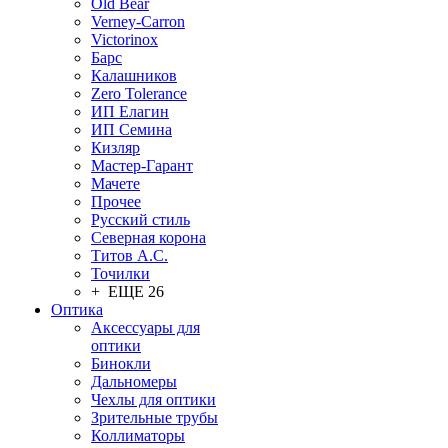
Old Bear
Verney-Carron
Victorinox
Барс
Калашников
Zero Tolerance
ИП Елагин
ИП Семина
Кизляр
Мастер-Гарант
Мачете
Прочее
Русский стиль
Северная корона
Титов А.С.
Точилки
+ ЕЩЕ 26
Оптика
Аксессуары для
оптики
Бинокли
Дальномеры
Чехлы для оптики
Зрительные трубы
Коллиматоры