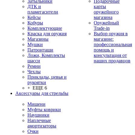
Затыльники
Подарочные
ДТК и
карты
пламегасители
оружейного
Кейсы
магазина
Кобуры
Оружейный
Комплектующие
Trade-in
Краска для оружия
Выбор оружия в
Магазины
магазине:
Мушки
профессиональная
Патронташи
помощь и
Ложи, Комплекты
консультация от
шасси
наших продавцов
Ремни
Чехлы
Приклады, цевья и
рукоятки
+ ЕЩЕ 6
Аксессуары для стрельбы
Мишени
Муфты коврики
Наушники
Наплечные
амортизаторы
Очки