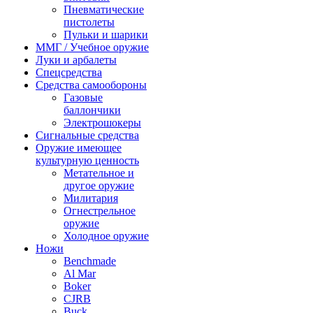
Пневматические
пистолеты
Пульки и шарики
ММГ / Учебное оружие
Луки и арбалеты
Спецсредства
Средства самообороны
Газовые
баллончики
Электрошокеры
Сигнальные средства
Оружие имеющее
культурную ценность
Метательное и
другое оружие
Милитария
Огнестрельное
оружие
Холодное оружие
Ножи
Benchmade
Al Mar
Boker
CJRB
Buck