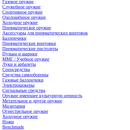
Газовое оружие
Служебное оружие
Спортивное оружие
Охолощённое оружие
Холодное оружие
Пневматическое оружие
Аксессуары для пневматических винтовок
Баллончики
Пневматические винтовки
Пневматические пистолеты
Пульки и шарики
ММГ / Учебное оружие
Луки и арбалеты
Спецсредства
Средства самообороны
Газовые баллончики
Электрошокеры
Сигнальные средства
Оружие имеющее культурную ценность
Метательное и другое оружие
Милитария
Огнестрельное оружие
Холодное оружие
Ножи
Benchmade