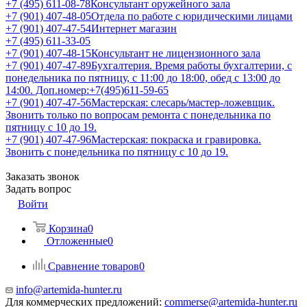
+7 (495) 611-08-78
Консультант оружейного зала
+7 (901) 407-48-05
Отдела по работе с юридическими лицами
+7 (901) 407-47-54
Интернет магазин
+7 (495) 611-33-05
+7 (901) 407-48-15
Консультант не лицензионного зала
+7 (901) 407-47-89
Бухгалтерия. Время работы бухгалтерии, с
понедельника по пятницу, с 11:00 до 18:00, обед с 13:00 до
14:00. Доп.номер:+7(495)611-59-65
+7 (901) 407-47-56
Мастерская: слесарь/мастер-ложевщик.
Звонить только по вопросам ремонта с понедельника по
пятницу с 10 до 19.
+7 (901) 407-47-96
Мастерская: покраска и гравировка.
Звонить с понедельника по пятницу с 10 до 19.
Заказать звонок
Задать вопрос
Войти
Корзина
0
Отложенные
0
Сравнение товаров
0
info@artemida-hunter.ru
Для коммерческих предложений:
commerse@artemida-hunter.ru