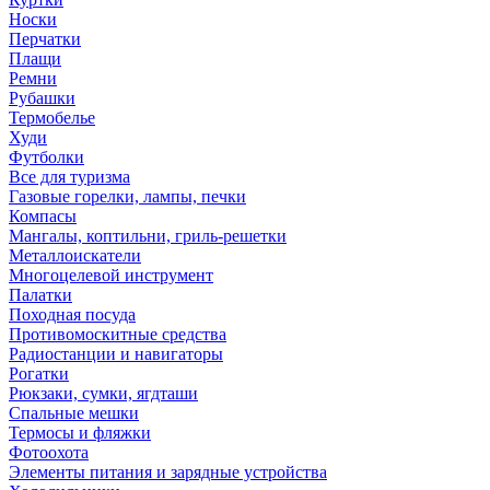
Носки
Перчатки
Плащи
Ремни
Рубашки
Термобелье
Худи
Футболки
Все для туризма
Газовые горелки, лампы, печки
Компасы
Мангалы, коптильни, гриль-решетки
Металлоискатели
Многоцелевой инструмент
Палатки
Походная посуда
Противомоскитные средства
Радиостанции и навигаторы
Рогатки
Рюкзаки, сумки, ягдташи
Спальные мешки
Термосы и фляжки
Фотоохота
Элементы питания и зарядные устройства