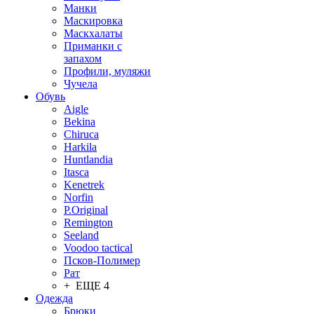
Манки
Маскировка
Маскхалаты
Приманки с
запахом
Профили, муляжи
Чучела
Обувь
Aigle
Bekina
Chiruсa
Harkila
Huntlandia
Itasca
Kenetrek
Norfin
P.Original
Remington
Seeland
Voodoo tactical
Псков-Полимер
Рат
+ ЕЩЕ 4
Одежда
Брюки