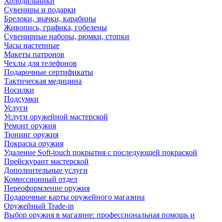
Холодильники
Сувениры и подарки
Брелоки, значки, карабины
Живопись, графика, гобелены
Сувенирные наборы, рюмки, стопки
Часы настенные
Макеты патронов
Чехлы для телефонов
Подарочные сертификаты
Тактическая медицина
Носилки
Подсумки
Услуги
Услуги оружейной мастерской
Ремонт оружия
Тюнинг оружия
Покраска оружия
Удаление Soft-touch покрытия с последующей покраской
Прейскурант мастерской
Дополнительные услуги
Комиссионный отдел
Переоформление оружия
Подарочные карты оружейного магазина
Оружейный Trade-in
Выбор оружия в магазине: профессиональная помощь и