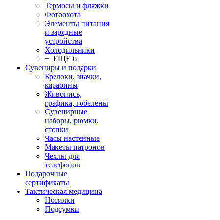
Термосы и фляжки
Фотоохота
Элементы питания
и зарядные
устройства
Холодильники
+ ЕЩЕ 6
Сувениры и подарки
Брелоки, значки,
карабины
Живопись,
графика, гобелены
Сувенирные
наборы, рюмки,
стопки
Часы настенные
Макеты патронов
Чехлы для
телефонов
Подарочные
сертификаты
Тактическая медицина
Носилки
Подсумки