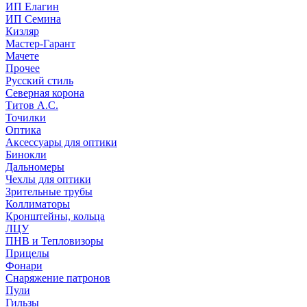
ИП Елагин
ИП Семина
Кизляр
Мастер-Гарант
Мачете
Прочее
Русский стиль
Северная корона
Титов А.С.
Точилки
Оптика
Аксессуары для оптики
Бинокли
Дальномеры
Чехлы для оптики
Зрительные трубы
Коллиматоры
Кронштейны, кольца
ЛЦУ
ПНВ и Тепловизоры
Прицелы
Фонари
Снаряжение патронов
Пули
Гильзы