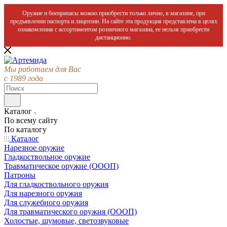
Оружие и боеприпасы можно приобрести только лично, в магазине, при
предъявлении паспорта и лицензии. На сайте эта продукция представлена в целях
ознакомления с ассортиментом розничного магазина, ее нельзя приобрести
дистанционно.
Мы работаем для Вас
с 1989 года
Каталог
По всему сайту
По каталогу
Каталог
Нарезное оружие
Гладкоствольное оружие
Травматическое оружие (ОООП)
Патроны
Для гладкоствольного оружия
Для нарезного оружия
Для служебного оружия
Для травматического оружия (ОООП)
Холостые, шумовые, светозвуковые