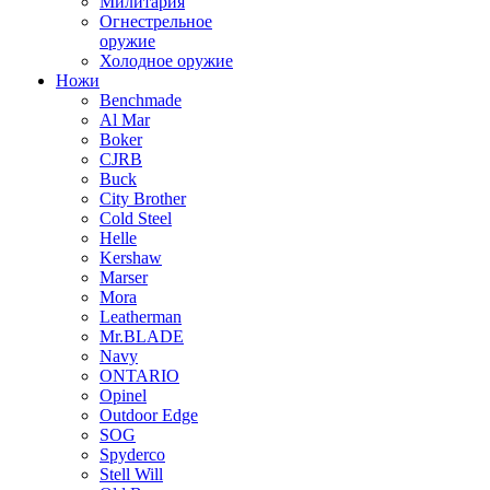
Милитария
Огнестрельное
оружие
Холодное оружие
Ножи
Benchmade
Al Mar
Boker
CJRB
Buck
City Brother
Cold Steel
Helle
Kershaw
Marser
Mora
Leatherman
Mr.BLADE
Navy
ONTARIO
Opinel
Outdoor Edge
SOG
Spyderco
Stell Will