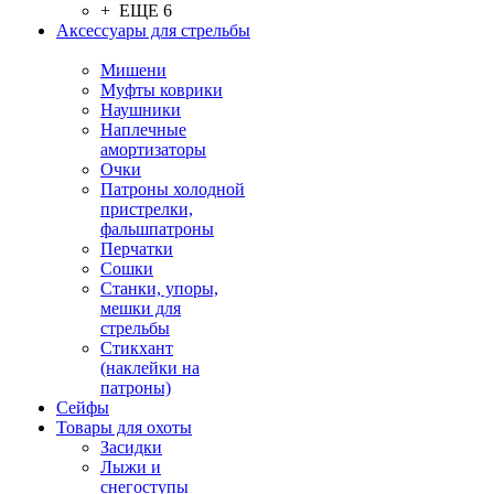
+ ЕЩЕ 6
Аксессуары для стрельбы
Мишени
Муфты коврики
Наушники
Наплечные
амортизаторы
Очки
Патроны холодной
пристрелки,
фальшпатроны
Перчатки
Сошки
Станки, упоры,
мешки для
стрельбы
Стикхант
(наклейки на
патроны)
Сейфы
Товары для охоты
Засидки
Лыжи и
снегоступы