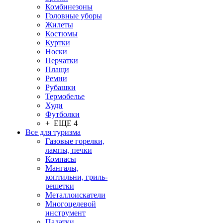
Комбинезоны
Головные уборы
Жилеты
Костюмы
Куртки
Носки
Перчатки
Плащи
Ремни
Рубашки
Термобелье
Худи
Футболки
+ ЕЩЕ 4
Все для туризма
Газовые горелки,
лампы, печки
Компасы
Мангалы,
коптильни, гриль-
решетки
Металлоискатели
Многоцелевой
инструмент
Палатки