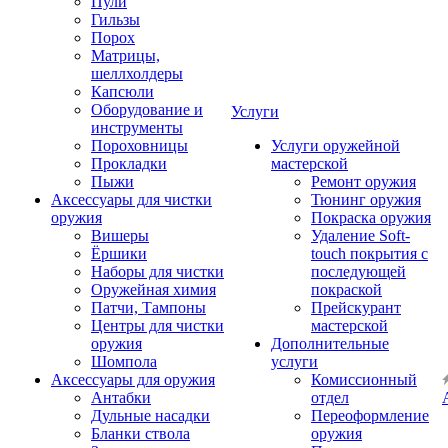
Пули
Гильзы
Порох
Матрицы,
шеллхолдеры
Капсюли
Оборудование и
Услуги
инструменты
Пороховницы
Услуги оружейной
Прокладки
мастерской
Пыжи
Ремонт оружия
Аксессуары для чистки
Тюнинг оружия
оружия
Покраска оружия
Вишеры
Удаление Soft-
Ёршики
touch покрытия с
Наборы для чистки
последующей
Оружейная химия
покраской
Патчи, Тампоны
Прейскурант
Центры для чистки
мастерской
оружия
Дополнительные
Шомпола
услуги
Аксессуары для оружия
Комиссионный
Антабки
отдел
Дульные насадки
Переоформление
Бланки ствола
оружия