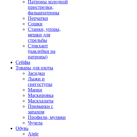
Патроны холодной
пристрелки,
фальшпатроны
Перчатки
Сошки
Станки, упоры,
мешки для
стрельбы
Стикхант
(наклейки на
патроны)
Сейфы
Товары для охоты
Засидки
Лыжи и
снегоступы
Манки
Маскировка
Маскхалаты
Приманки с
запахом
Профили, муляжи
Чучела
Обувь
Aigle