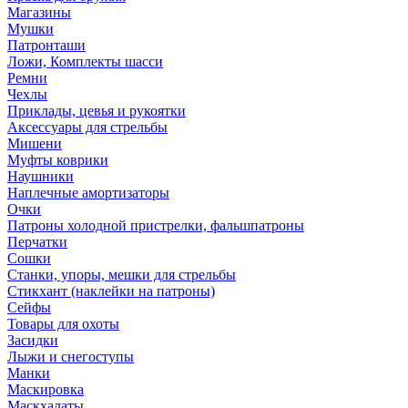
Магазины
Мушки
Патронташи
Ложи, Комплекты шасси
Ремни
Чехлы
Приклады, цевья и рукоятки
Аксессуары для стрельбы
Мишени
Муфты коврики
Наушники
Наплечные амортизаторы
Очки
Патроны холодной пристрелки, фальшпатроны
Перчатки
Сошки
Станки, упоры, мешки для стрельбы
Стикхант (наклейки на патроны)
Сейфы
Товары для охоты
Засидки
Лыжи и снегоступы
Манки
Маскировка
Маскхалаты