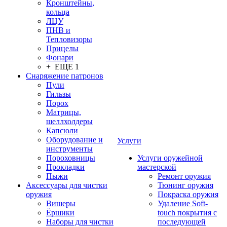
Кронштейны,
кольца
ЛЦУ
ПНВ и
Тепловизоры
Прицелы
Фонари
+ ЕЩЕ 1
Снаряжение патронов
Пули
Гильзы
Порох
Матрицы,
шеллхолдеры
Капсюли
Оборудование и
Услуги
инструменты
Пороховницы
Услуги оружейной
Прокладки
мастерской
Пыжи
Ремонт оружия
Аксессуары для чистки
Тюнинг оружия
оружия
Покраска оружия
Вишеры
Удаление Soft-
Ёршики
touch покрытия с
Наборы для чистки
последующей