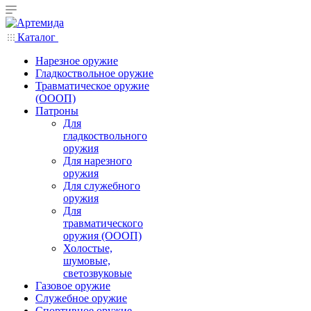
Каталог
Нарезное оружие
Гладкоствольное оружие
Травматическое оружие
(ОООП)
Патроны
Для
гладкоствольного
оружия
Для нарезного
оружия
Для служебного
оружия
Для
травматического
оружия (ОООП)
Холостые,
шумовые,
светозвуковые
Газовое оружие
Служебное оружие
Спортивное оружие