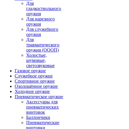
Для
гладкоствольного
оружия
Для нарезного
оружия
Для служебного
оружия
Для
травматического
оружия (ОООП)
Холостые,
шумовые,
светозвуковые
Газовое оружие
Служебное оружие
Спортивное оружие
Охолощённое оружие
Холодное оружие
Пневматическое оружие
Аксессуары для
пневматических
винтовок
Баллончики
Пневматические
винтовки