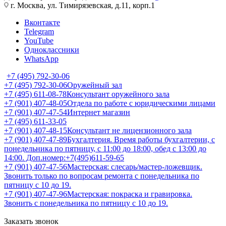
г. Москва, ул. Тимирязевская, д.11, корп.1
Вконтакте
Telegram
YouTube
Одноклассники
WhatsApp
+7 (495) 792-30-06
+7 (495) 792-30-06
Оружейный зал
+7 (495) 611-08-78
Консультант оружейного зала
+7 (901) 407-48-05
Отдела по работе с юридическими лицами
+7 (901) 407-47-54
Интернет магазин
+7 (495) 611-33-05
+7 (901) 407-48-15
Консультант не лицензионного зала
+7 (901) 407-47-89
Бухгалтерия. Время работы бухгалтерии, с
понедельника по пятницу, с 11:00 до 18:00, обед с 13:00 до
14:00. Доп.номер:+7(495)611-59-65
+7 (901) 407-47-56
Мастерская: слесарь/мастер-ложевщик.
Звонить только по вопросам ремонта с понедельника по
пятницу с 10 до 19.
+7 (901) 407-47-96
Мастерская: покраска и гравировка.
Звонить с понедельника по пятницу с 10 до 19.
Заказать звонок