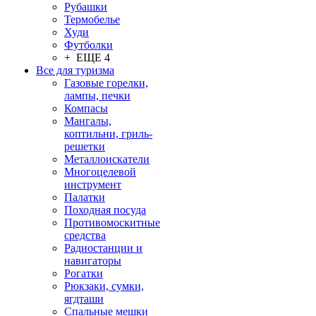
Рубашки
Термобелье
Худи
Футболки
+ ЕЩЕ 4
Все для туризма
Газовые горелки,
лампы, печки
Компасы
Мангалы,
коптильни, гриль-
решетки
Металлоискатели
Многоцелевой
инструмент
Палатки
Походная посуда
Противомоскитные
средства
Радиостанции и
навигаторы
Рогатки
Рюкзаки, сумки,
ягдташи
Спальные мешки