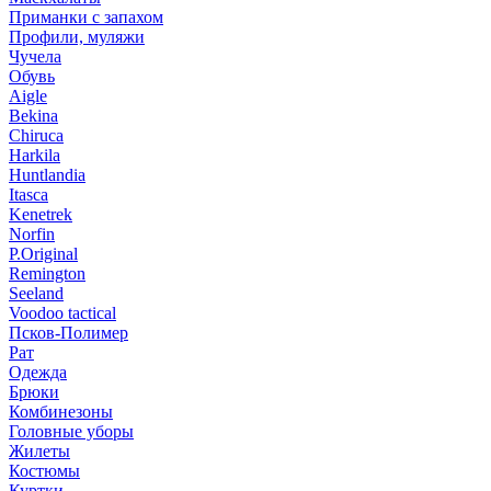
Приманки с запахом
Профили, муляжи
Чучела
Обувь
Aigle
Bekina
Chiruсa
Harkila
Huntlandia
Itasca
Kenetrek
Norfin
P.Original
Remington
Seeland
Voodoo tactical
Псков-Полимер
Рат
Одежда
Брюки
Комбинезоны
Головные уборы
Жилеты
Костюмы
Куртки