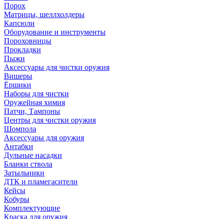
Порох
Матрицы, шеллхолдеры
Капсюли
Оборудование и инструменты
Пороховницы
Прокладки
Пыжи
Аксессуары для чистки оружия
Вишеры
Ёршики
Наборы для чистки
Оружейная химия
Патчи, Тампоны
Центры для чистки оружия
Шомпола
Аксессуары для оружия
Антабки
Дульные насадки
Бланки ствола
Затыльники
ДТК и пламегасители
Кейсы
Кобуры
Комплектующие
Краска для оружия