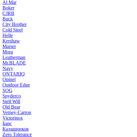
Al Mar
Boker
CJRB
Buck
City Brother
Cold Steel
Helle
Kershaw
Marser
Mora
Leatherman
Mr.BLADE
Navy
ONTARIO
Opinel
Outdoor Edge
SOG
Spyderco
Stell Will
Old Bear
Verney-Carron
Victorinox
Барс
Калашников
Zero Tolerance