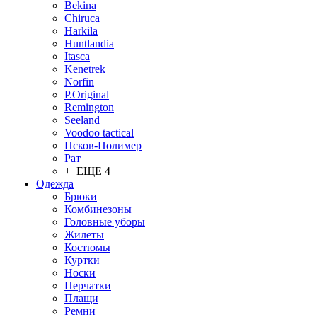
Bekina
Chiruсa
Harkila
Huntlandia
Itasca
Kenetrek
Norfin
P.Original
Remington
Seeland
Voodoo tactical
Псков-Полимер
Рат
+ ЕЩЕ 4
Одежда
Брюки
Комбинезоны
Головные уборы
Жилеты
Костюмы
Куртки
Носки
Перчатки
Плащи
Ремни