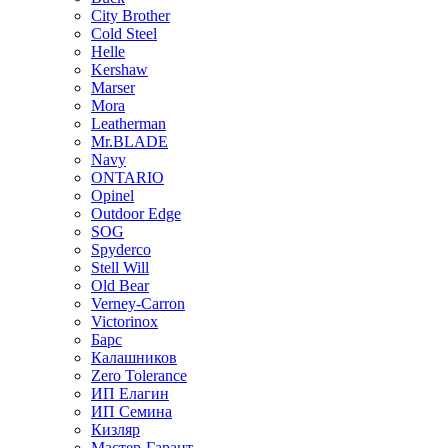
City Brother
Cold Steel
Helle
Kershaw
Marser
Mora
Leatherman
Mr.BLADE
Navy
ONTARIO
Opinel
Outdoor Edge
SOG
Spyderco
Stell Will
Old Bear
Verney-Carron
Victorinox
Барс
Калашников
Zero Tolerance
ИП Елагин
ИП Семина
Кизляр
Мастер-Гарант