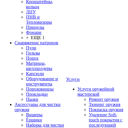
Кронштейны,
кольца
ЛЦУ
ПНВ и
Тепловизоры
Прицелы
Фонари
+ ЕЩЕ 1
Снаряжение патронов
Пули
Гильзы
Порох
Матрицы,
шеллхолдеры
Капсюли
Оборудование и
Услуги
инструменты
Пороховницы
Услуги оружейной
Прокладки
мастерской
Пыжи
Ремонт оружия
Аксессуары для чистки
Тюнинг оружия
оружия
Покраска оружия
Вишеры
Удаление Soft-
Ёршики
touch покрытия с
Наборы для чистки
последующей