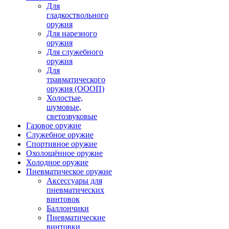
Для
гладкоствольного
оружия
Для нарезного
оружия
Для служебного
оружия
Для
травматического
оружия (ОООП)
Холостые,
шумовые,
светозвуковые
Газовое оружие
Служебное оружие
Спортивное оружие
Охолощённое оружие
Холодное оружие
Пневматическое оружие
Аксессуары для
пневматических
винтовок
Баллончики
Пневматические
винтовки