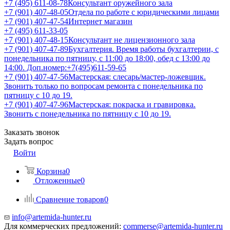
+7 (495) 611-08-78
Консультант оружейного зала
+7 (901) 407-48-05
Отдела по работе с юридическими лицами
+7 (901) 407-47-54
Интернет магазин
+7 (495) 611-33-05
+7 (901) 407-48-15
Консультант не лицензионного зала
+7 (901) 407-47-89
Бухгалтерия. Время работы бухгалтерии, с
понедельника по пятницу, с 11:00 до 18:00, обед с 13:00 до
14:00. Доп.номер:+7(495)611-59-65
+7 (901) 407-47-56
Мастерская: слесарь/мастер-ложевщик.
Звонить только по вопросам ремонта с понедельника по
пятницу с 10 до 19.
+7 (901) 407-47-96
Мастерская: покраска и гравировка.
Звонить с понедельника по пятницу с 10 до 19.
Заказать звонок
Задать вопрос
Войти
Корзина
0
Отложенные
0
Сравнение товаров
0
info@artemida-hunter.ru
Для коммерческих предложений:
commerse@artemida-hunter.ru