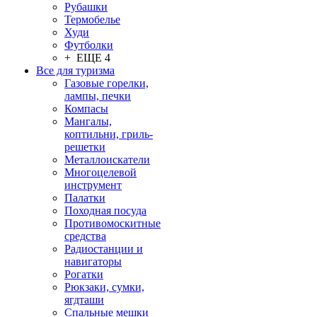
Рубашки
Термобелье
Худи
Футболки
+ ЕЩЕ 4
Все для туризма
Газовые горелки,
лампы, печки
Компасы
Мангалы,
коптильни, гриль-
решетки
Металлоискатели
Многоцелевой
инструмент
Палатки
Походная посуда
Противомоскитные
средства
Радиостанции и
навигаторы
Рогатки
Рюкзаки, сумки,
ягдташи
Спальные мешки