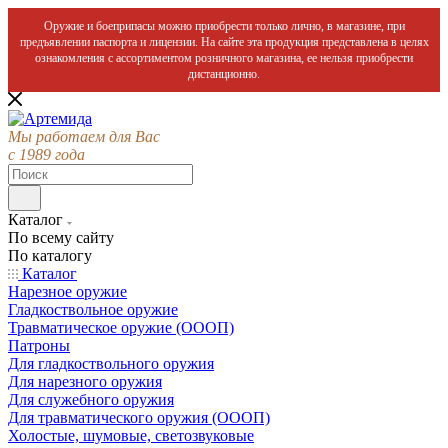
Оружие и боеприпасы можно приобрести только лично, в магазине, при
предъявлении паспорта и лицензии. На сайте эта продукция представлена в целях
ознакомления с ассортиментом розничного магазина, ее нельзя приобрести
дистанционно.
Мы работаем для Вас
с 1989 года
Каталог
По всему сайту
По каталогу
Каталог
Нарезное оружие
Гладкоствольное оружие
Травматическое оружие (ОООП)
Патроны
Для гладкоствольного оружия
Для нарезного оружия
Для служебного оружия
Для травматического оружия (ОООП)
Холостые, шумовые, светозвуковые