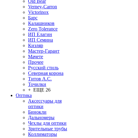
Old Bear
Verney-Carron
Victorinox
Барс
Калашников
Zero Tolerance
ИП Елагин
ИП Семина
Кизляр
Мастер-Гарант
Мачете
Прочее
Русский стиль
Северная корона
Титов А.С.
Точилки
+ ЕЩЕ 26
Оптика
Аксессуары для
оптики
Бинокли
Дальномеры
Чехлы для оптики
Зрительные трубы
Коллиматоры