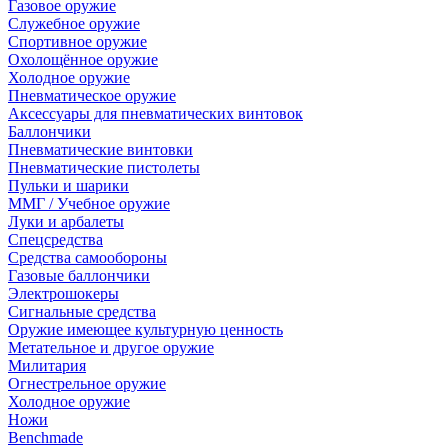
Газовое оружие
Служебное оружие
Спортивное оружие
Охолощённое оружие
Холодное оружие
Пневматическое оружие
Аксессуары для пневматических винтовок
Баллончики
Пневматические винтовки
Пневматические пистолеты
Пульки и шарики
ММГ / Учебное оружие
Луки и арбалеты
Спецсредства
Средства самообороны
Газовые баллончики
Электрошокеры
Сигнальные средства
Оружие имеющее культурную ценность
Метательное и другое оружие
Милитария
Огнестрельное оружие
Холодное оружие
Ножи
Benchmade