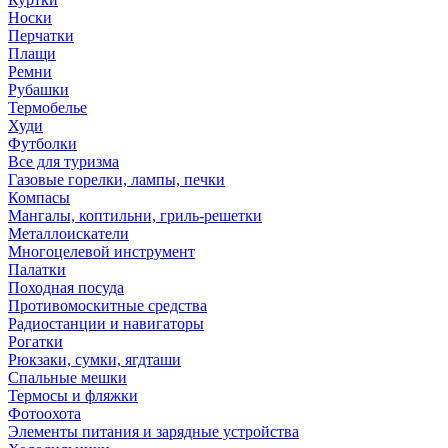
Носки
Перчатки
Плащи
Ремни
Рубашки
Термобелье
Худи
Футболки
Все для туризма
Газовые горелки, лампы, печки
Компасы
Мангалы, коптильни, гриль-решетки
Металлоискатели
Многоцелевой инструмент
Палатки
Походная посуда
Противомоскитные средства
Радиостанции и навигаторы
Рогатки
Рюкзаки, сумки, ягдташи
Спальные мешки
Термосы и фляжки
Фотоохота
Элементы питания и зарядные устройства