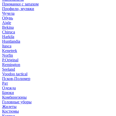
Приманки с запахом
Профили, муляжи
Чучела
Обувь
Aigle
Bekina
Chiruсa
Harkila
Huntlandia
Itasca
Kenetrek
Norfin
P.Original
Remington
Seeland
Voodoo tactical
Псков-Полимер
Рат
Одежда
Брюки
Комбинезоны
Головные уборы
Жилеты
Костюмы
Куртки