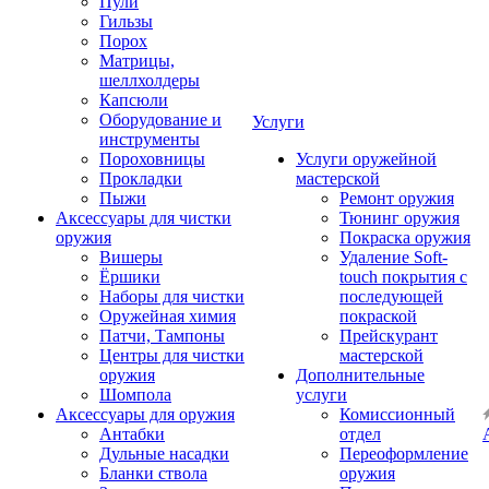
Пули
Гильзы
Порох
Матрицы,
шеллхолдеры
Капсюли
Оборудование и
Услуги
инструменты
Пороховницы
Услуги оружейной
Прокладки
мастерской
Пыжи
Ремонт оружия
Аксессуары для чистки
Тюнинг оружия
оружия
Покраска оружия
Вишеры
Удаление Soft-
Ёршики
touch покрытия с
Наборы для чистки
последующей
Оружейная химия
покраской
Патчи, Тампоны
Прейскурант
Центры для чистки
мастерской
оружия
Дополнительные
Шомпола
услуги
Аксессуары для оружия
Комиссионный
Антабки
отдел
Дульные насадки
Переоформление
Бланки ствола
оружия