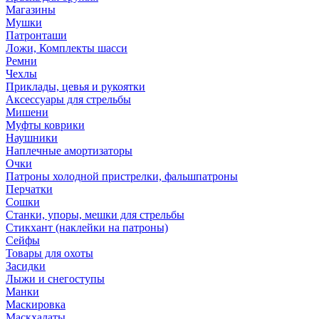
Магазины
Мушки
Патронташи
Ложи, Комплекты шасси
Ремни
Чехлы
Приклады, цевья и рукоятки
Аксессуары для стрельбы
Мишени
Муфты коврики
Наушники
Наплечные амортизаторы
Очки
Патроны холодной пристрелки, фальшпатроны
Перчатки
Сошки
Станки, упоры, мешки для стрельбы
Стикхант (наклейки на патроны)
Сейфы
Товары для охоты
Засидки
Лыжи и снегоступы
Манки
Маскировка
Маскхалаты