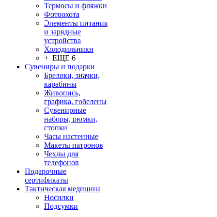
Термосы и фляжки
Фотоохота
Элементы питания
и зарядные
устройства
Холодильники
+ ЕЩЕ 6
Сувениры и подарки
Брелоки, значки,
карабины
Живопись,
графика, гобелены
Сувенирные
наборы, рюмки,
стопки
Часы настенные
Макеты патронов
Чехлы для
телефонов
Подарочные
сертификаты
Тактическая медицина
Носилки
Подсумки