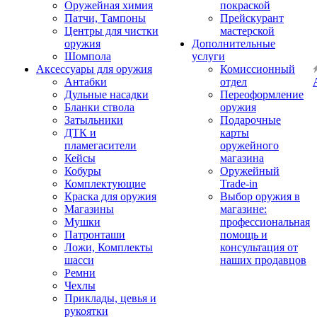
Оружейная химия
покраской
Патчи, Тампоны
Прейскурант
Центры для чистки
мастерской
оружия
Дополнительные
Шомпола
услуги
Аксессуары для оружия
Комиссионный
Антабки
отдел
Дульные насадки
Переоформление
Бланки ствола
оружия
Затыльники
Подарочные
ДТК и
карты
пламегасители
оружейного
Кейсы
магазина
Кобуры
Оружейный
Комплектующие
Trade-in
Краска для оружия
Выбор оружия в
Магазины
магазине:
Мушки
профессиональная
Патронташи
помощь и
Ложи, Комплекты
консультация от
шасси
наших продавцов
Ремни
Чехлы
Приклады, цевья и
рукоятки