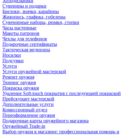
Холодильники
Сувениры и подарки
Брелоки, значки, карабины
Живопись, графика, гобелены
Сувенирные наборы, рюмки, стопки
Часы настенные
Макеты патронов
Чехлы для телефонов
Подарочные сертификаты
Тактическая медицина
Носилки
Подсумки
Услуги
Услуги оружейной мастерской
Ремонт оружия
Тюнинг оружия
Покраска оружия
Удаление Soft-touch покрытия с последующей покраской
Прейскурант мастерской
Дополнительные услуги
Комиссионный отдел
Переоформление оружия
Подарочные карты оружейного магазина
Оружейный Trade-in
Выбор оружия в магазине: профессиональная помощь и