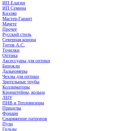
ИП Елагин
ИП Семина
Кизляр
Мастер-Гарант
Мачете
Прочее
Русский стиль
Северная корона
Титов А.С.
Точилки
Оптика
Аксессуары для оптики
Бинокли
Дальномеры
Чехлы для оптики
Зрительные трубы
Коллиматоры
Кронштейны, кольца
ЛЦУ
ПНВ и Тепловизоры
Прицелы
Фонари
Снаряжение патронов
Пули
Гильзы