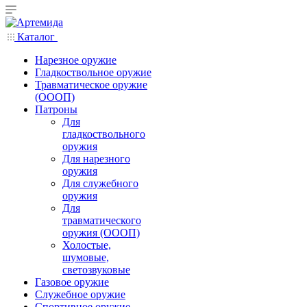
Каталог
Нарезное оружие
Гладкоствольное оружие
Травматическое оружие
(ОООП)
Патроны
Для
гладкоствольного
оружия
Для нарезного
оружия
Для служебного
оружия
Для
травматического
оружия (ОООП)
Холостые,
шумовые,
светозвуковые
Газовое оружие
Служебное оружие
Спортивное оружие