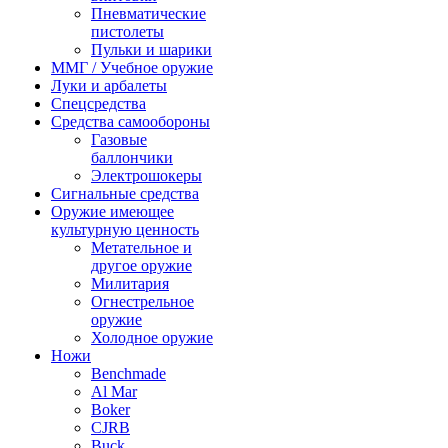
Пневматические
пистолеты
Пульки и шарики
ММГ / Учебное оружие
Луки и арбалеты
Спецсредства
Средства самообороны
Газовые
баллончики
Электрошокеры
Сигнальные средства
Оружие имеющее
культурную ценность
Метательное и
другое оружие
Милитария
Огнестрельное
оружие
Холодное оружие
Ножи
Benchmade
Al Mar
Boker
CJRB
Buck