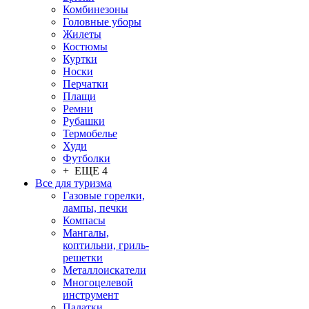
Комбинезоны
Головные уборы
Жилеты
Костюмы
Куртки
Носки
Перчатки
Плащи
Ремни
Рубашки
Термобелье
Худи
Футболки
+ ЕЩЕ 4
Все для туризма
Газовые горелки,
лампы, печки
Компасы
Мангалы,
коптильни, гриль-
решетки
Металлоискатели
Многоцелевой
инструмент
Палатки