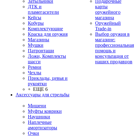
Затыльники
Подарочные
ДТК и
карты
пламегасители
оружейного
Кейсы
магазина
Кобуры
Оружейный
Комплектующие
Trade-in
Краска для оружия
Выбор оружия в
Магазины
магазине:
Мушки
профессиональная
Патронташи
помощь и
Ложи, Комплекты
консультация от
шасси
наших продавцов
Ремни
Чехлы
Приклады, цевья и
рукоятки
+ ЕЩЕ 6
Аксессуары для стрельбы
Мишени
Муфты коврики
Наушники
Наплечные
амортизаторы
Очки