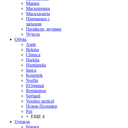
Манки
Маскировка
Маскхалаты
Приманки с
запахом
Профили, муляжи
Чучела
Обувь
Aigle
Bekina
Chiruсa
Harkila
Huntlandia
Itasca
Kenetrek
Norfin
P.Original
Remington
Seeland
Voodoo tactical
Псков-Полимер
Рат
+ ЕЩЕ 4
Одежда
Брюки