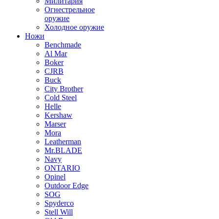
Милитария
Огнестрельное
оружие
Холодное оружие
Ножи
Benchmade
Al Mar
Boker
CJRB
Buck
City Brother
Cold Steel
Helle
Kershaw
Marser
Mora
Leatherman
Mr.BLADE
Navy
ONTARIO
Opinel
Outdoor Edge
SOG
Spyderco
Stell Will