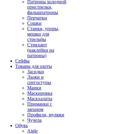
Патроны холодной
пристрелки,
фальшпатроны
Перчатки
Сошки
Станки, упоры,
мешки для
стрельбы
Стикхант
(наклейки на
патроны)
Сейфы
Товары для охоты
Засидки
Лыжи и
снегоступы
Манки
Маскировка
Маскхалаты
Приманки с
запахом
Профили, муляжи
Чучела
Обувь
Aigle