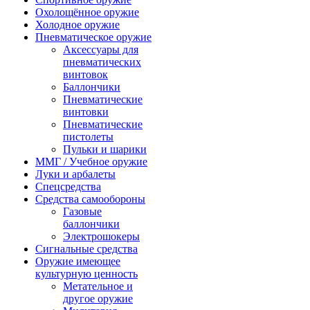
Охолощённое оружие
Холодное оружие
Пневматическое оружие
Аксессуары для
пневматических
винтовок
Баллончики
Пневматические
винтовки
Пневматические
пистолеты
Пульки и шарики
ММГ / Учебное оружие
Луки и арбалеты
Спецсредства
Средства самообороны
Газовые
баллончики
Электрошокеры
Сигнальные средства
Оружие имеющее
культурную ценность
Метательное и
другое оружие