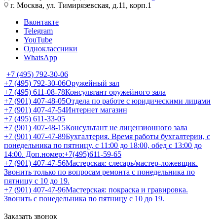
г. Москва, ул. Тимирязевская, д.11, корп.1
Вконтакте
Telegram
YouTube
Одноклассники
WhatsApp
+7 (495) 792-30-06
+7 (495) 792-30-06
Оружейный зал
+7 (495) 611-08-78
Консультант оружейного зала
+7 (901) 407-48-05
Отдела по работе с юридическими лицами
+7 (901) 407-47-54
Интернет магазин
+7 (495) 611-33-05
+7 (901) 407-48-15
Консультант не лицензионного зала
+7 (901) 407-47-89
Бухгалтерия. Время работы бухгалтерии, с
понедельника по пятницу, с 11:00 до 18:00, обед с 13:00 до
14:00. Доп.номер:+7(495)611-59-65
+7 (901) 407-47-56
Мастерская: слесарь/мастер-ложевщик.
Звонить только по вопросам ремонта с понедельника по
пятницу с 10 до 19.
+7 (901) 407-47-96
Мастерская: покраска и гравировка.
Звонить с понедельника по пятницу с 10 до 19.
Заказать звонок