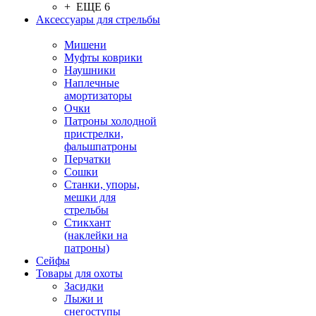
+ ЕЩЕ 6
Аксессуары для стрельбы
Мишени
Муфты коврики
Наушники
Наплечные
амортизаторы
Очки
Патроны холодной
пристрелки,
фальшпатроны
Перчатки
Сошки
Станки, упоры,
мешки для
стрельбы
Стикхант
(наклейки на
патроны)
Сейфы
Товары для охоты
Засидки
Лыжи и
снегоступы