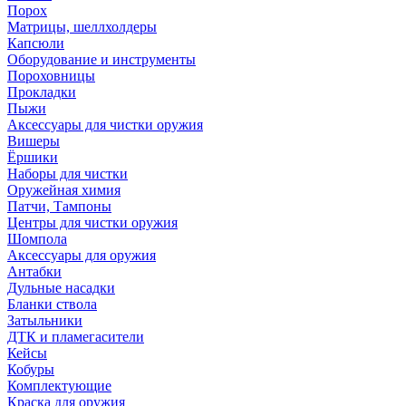
Порох
Матрицы, шеллхолдеры
Капсюли
Оборудование и инструменты
Пороховницы
Прокладки
Пыжи
Аксессуары для чистки оружия
Вишеры
Ёршики
Наборы для чистки
Оружейная химия
Патчи, Тампоны
Центры для чистки оружия
Шомпола
Аксессуары для оружия
Антабки
Дульные насадки
Бланки ствола
Затыльники
ДТК и пламегасители
Кейсы
Кобуры
Комплектующие
Краска для оружия