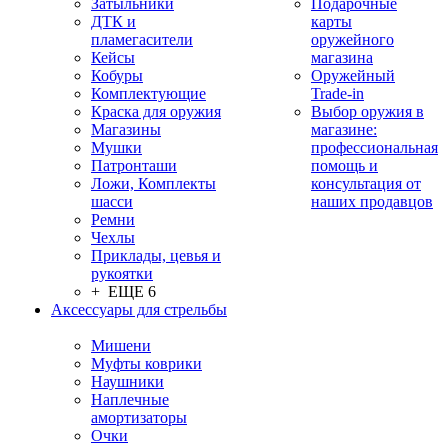
Затыльники
Подарочные
ДТК и
карты
пламегасители
оружейного
Кейсы
магазина
Кобуры
Оружейный
Комплектующие
Trade-in
Краска для оружия
Выбор оружия в
Магазины
магазине:
Мушки
профессиональная
Патронташи
помощь и
Ложи, Комплекты
консультация от
шасси
наших продавцов
Ремни
Чехлы
Приклады, цевья и
рукоятки
+ ЕЩЕ 6
Аксессуары для стрельбы
Мишени
Муфты коврики
Наушники
Наплечные
амортизаторы
Очки