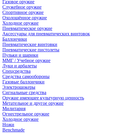
Газовое оружие
Служебное оружие
Спортивное оружие
Охолощённое оружие
Холодное оружие
Пневматическое оружие
Аксессуары для пневматических винтовок
Баллончики
Пневматические винтовки
Пневматические пистолеты
Пульки и шарики
ММГ / Учебное оружие
Луки и арбалеты
Спецсредства
Средства самообороны
Газовые баллончики
Электрошокеры
Сигнальные средства
Оружие имеющее культурную ценность
Метательное и другое оружие
Милитария
Огнестрельное оружие
Холодное оружие
Ножи
Benchmade