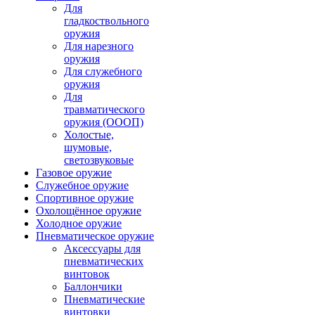
Для
гладкоствольного
оружия
Для нарезного
оружия
Для служебного
оружия
Для
травматического
оружия (ОООП)
Холостые,
шумовые,
светозвуковые
Газовое оружие
Служебное оружие
Спортивное оружие
Охолощённое оружие
Холодное оружие
Пневматическое оружие
Аксессуары для
пневматических
винтовок
Баллончики
Пневматические
винтовки