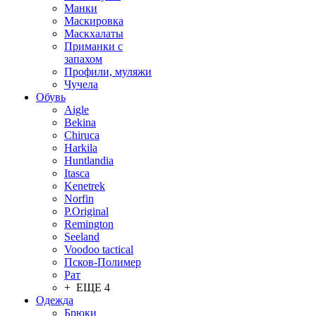
Манки
Маскировка
Маскхалаты
Приманки с
запахом
Профили, муляжи
Чучела
Обувь
Aigle
Bekina
Chiruсa
Harkila
Huntlandia
Itasca
Kenetrek
Norfin
P.Original
Remington
Seeland
Voodoo tactical
Псков-Полимер
Рат
+ ЕЩЕ 4
Одежда
Брюки