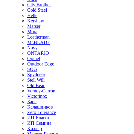
City Brother
Cold Steel
Helle
Kershaw
Marser
Mora
Leatherman
Mr.BLADE
Navy
ONTARIO
Opinel
Outdoor Edge
SOG
Spyderco
Stell Will
Old Bear
Verney-Carron
Victorinox
Барс
Калашников
Zero Tolerance
ИП Елагин
ИП Семина
Кизляр
Мастер-Гарант