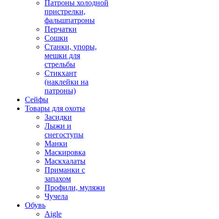
Патроны холодной
пристрелки,
фальшпатроны
Перчатки
Сошки
Станки, упоры,
мешки для
стрельбы
Стикхант
(наклейки на
патроны)
Сейфы
Товары для охоты
Засидки
Лыжи и
снегоступы
Манки
Маскировка
Маскхалаты
Приманки с
запахом
Профили, муляжи
Чучела
Обувь
Aigle