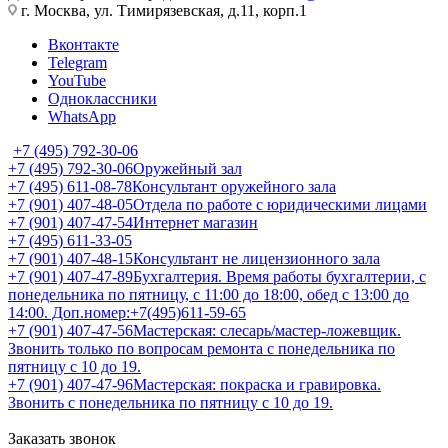
г. Москва, ул. Тимирязевская, д.11, корп.1
Вконтакте
Telegram
YouTube
Одноклассники
WhatsApp
+7 (495) 792-30-06
+7 (495) 792-30-06
Оружейный зал
+7 (495) 611-08-78
Консультант оружейного зала
+7 (901) 407-48-05
Отдела по работе с юридическими лицами
+7 (901) 407-47-54
Интернет магазин
+7 (495) 611-33-05
+7 (901) 407-48-15
Консультант не лицензионного зала
+7 (901) 407-47-89
Бухгалтерия. Время работы бухгалтерии, с
понедельника по пятницу, с 11:00 до 18:00, обед с 13:00 до
14:00. Доп.номер:+7(495)611-59-65
+7 (901) 407-47-56
Мастерская: слесарь/мастер-ложевщик.
Звонить только по вопросам ремонта с понедельника по
пятницу с 10 до 19.
+7 (901) 407-47-96
Мастерская: покраска и гравировка.
Звонить с понедельника по пятницу с 10 до 19.
Заказать звонок