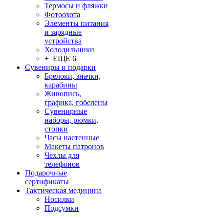
Термосы и фляжки
Фотоохота
Элементы питания
и зарядные
устройства
Холодильники
+ ЕЩЕ 6
Сувениры и подарки
Брелоки, значки,
карабины
Живопись,
графика, гобелены
Сувенирные
наборы, рюмки,
стопки
Часы настенные
Макеты патронов
Чехлы для
телефонов
Подарочные
сертификаты
Тактическая медицина
Носилки
Подсумки