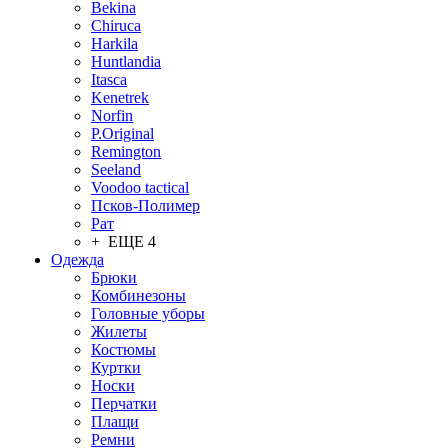
Bekina
Chiruсa
Harkila
Huntlandia
Itasca
Kenetrek
Norfin
P.Original
Remington
Seeland
Voodoo tactical
Псков-Полимер
Рат
+ ЕЩЕ 4
Одежда
Брюки
Комбинезоны
Головные уборы
Жилеты
Костюмы
Куртки
Носки
Перчатки
Плащи
Ремни