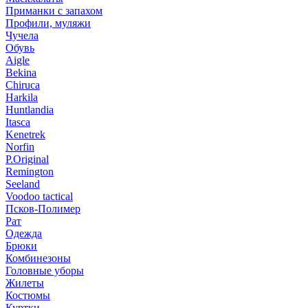
Приманки с запахом
Профили, муляжи
Чучела
Обувь
Aigle
Bekina
Chiruсa
Harkila
Huntlandia
Itasca
Kenetrek
Norfin
P.Original
Remington
Seeland
Voodoo tactical
Псков-Полимер
Рат
Одежда
Брюки
Комбинезоны
Головные уборы
Жилеты
Костюмы
Куртки