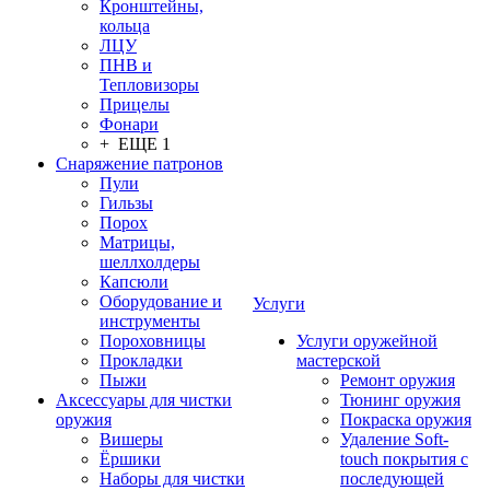
Кронштейны,
кольца
ЛЦУ
ПНВ и
Тепловизоры
Прицелы
Фонари
+ ЕЩЕ 1
Снаряжение патронов
Пули
Гильзы
Порох
Матрицы,
шеллхолдеры
Капсюли
Оборудование и
Услуги
инструменты
Пороховницы
Услуги оружейной
Прокладки
мастерской
Пыжи
Ремонт оружия
Аксессуары для чистки
Тюнинг оружия
оружия
Покраска оружия
Вишеры
Удаление Soft-
Ёршики
touch покрытия с
Наборы для чистки
последующей