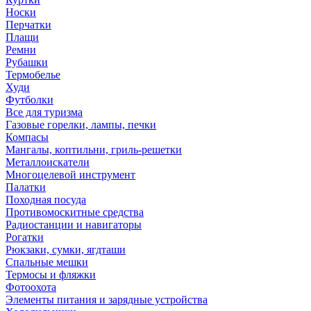
Носки
Перчатки
Плащи
Ремни
Рубашки
Термобелье
Худи
Футболки
Все для туризма
Газовые горелки, лампы, печки
Компасы
Мангалы, коптильни, гриль-решетки
Металлоискатели
Многоцелевой инструмент
Палатки
Походная посуда
Противомоскитные средства
Радиостанции и навигаторы
Рогатки
Рюкзаки, сумки, ягдташи
Спальные мешки
Термосы и фляжки
Фотоохота
Элементы питания и зарядные устройства