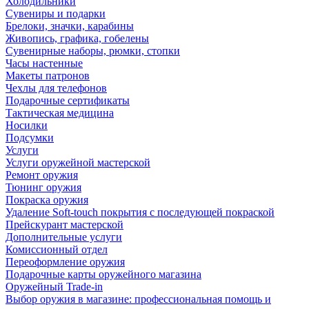
Холодильники
Сувениры и подарки
Брелоки, значки, карабины
Живопись, графика, гобелены
Сувенирные наборы, рюмки, стопки
Часы настенные
Макеты патронов
Чехлы для телефонов
Подарочные сертификаты
Тактическая медицина
Носилки
Подсумки
Услуги
Услуги оружейной мастерской
Ремонт оружия
Тюнинг оружия
Покраска оружия
Удаление Soft-touch покрытия с последующей покраской
Прейскурант мастерской
Дополнительные услуги
Комиссионный отдел
Переоформление оружия
Подарочные карты оружейного магазина
Оружейный Trade-in
Выбор оружия в магазине: профессиональная помощь и