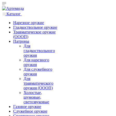
Каталог
Нарезное оружие
Гладкоствольное оружие
Травматическое оружие
(ОООП)
Патроны
Для
гладкоствольного
оружия
Для нарезного
оружия
Для служебного
оружия
Для
травматического
оружия (ОООП)
Холостые,
шумовые,
светозвуковые
Газовое оружие
Служебное оружие
Спортивное оружие