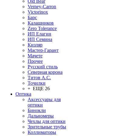
Old Bear
Verney-Carron
Victorinox
Барс
Калашников
Zero Tolerance
ИП Елагин
ИП Семина
Кизляр
Мастер-Гарант
Мачете
Прочее
Русский стиль
Северная корона
Титов А.С.
Точилки
+ ЕЩЕ 26
Оптика
Аксессуары для
оптики
Бинокли
Дальномеры
Чехлы для оптики
Зрительные трубы
Коллиматоры