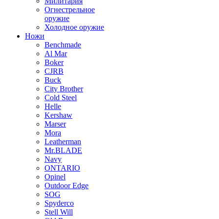
Милитария
Огнестрельное
оружие
Холодное оружие
Ножи
Benchmade
Al Mar
Boker
CJRB
Buck
City Brother
Cold Steel
Helle
Kershaw
Marser
Mora
Leatherman
Mr.BLADE
Navy
ONTARIO
Opinel
Outdoor Edge
SOG
Spyderco
Stell Will