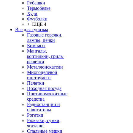
Рубашки
Термобелье
Худи
Футболки
+ ЕЩЕ 4
Все для туризма
Газовые горелки,
лампы, печки
Компасы
Мангалы,
коптильни, гриль-
решетки
Металлоискатели
Многоцелевой
инструмент
Палатки
Походная посуда
Противомоскитные
средства
Радиостанции и
навигаторы
Рогатки
Рюкзаки, сумки,
ягдташи
Спальные мешки