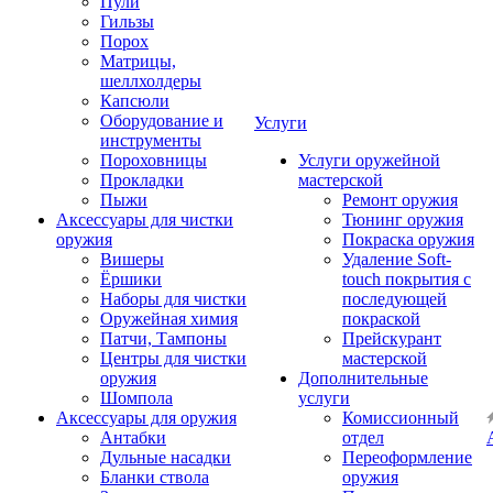
Пули
Гильзы
Порох
Матрицы,
шеллхолдеры
Капсюли
Оборудование и
Услуги
инструменты
Пороховницы
Услуги оружейной
Прокладки
мастерской
Пыжи
Ремонт оружия
Аксессуары для чистки
Тюнинг оружия
оружия
Покраска оружия
Вишеры
Удаление Soft-
Ёршики
touch покрытия с
Наборы для чистки
последующей
Оружейная химия
покраской
Патчи, Тампоны
Прейскурант
Центры для чистки
мастерской
оружия
Дополнительные
Шомпола
услуги
Аксессуары для оружия
Комиссионный
Антабки
отдел
Дульные насадки
Переоформление
Бланки ствола
оружия