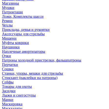
Магазины
Мушки
Патронташи
Ложи, Комплекты шасси
Ремни
Чехлы
Приклады, цевья и рукоятки
Аксессуары для стрельбы
Мишени
Муфты коврики
Наушники
Наплечные амортизаторы
Очки
Патроны холодной пристрелки, фальшпатроны
Перчатки
Сошки
Станки, упоры, мешки для стрельбы
Стикхант (наклейки на патроны)
Сейфы
Товары для охоты
Засидки
Лыжи и снегоступы
Манки
Маскировка
Маскхалаты