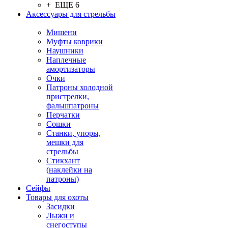
+ ЕЩЕ 6
Аксессуары для стрельбы
Мишени
Муфты коврики
Наушники
Наплечные
амортизаторы
Очки
Патроны холодной
пристрелки,
фальшпатроны
Перчатки
Сошки
Станки, упоры,
мешки для
стрельбы
Стикхант
(наклейки на
патроны)
Сейфы
Товары для охоты
Засидки
Лыжи и
снегоступы