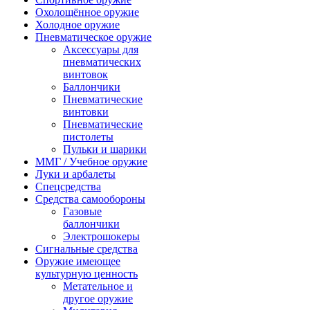
Охолощённое оружие
Холодное оружие
Пневматическое оружие
Аксессуары для
пневматических
винтовок
Баллончики
Пневматические
винтовки
Пневматические
пистолеты
Пульки и шарики
ММГ / Учебное оружие
Луки и арбалеты
Спецсредства
Средства самообороны
Газовые
баллончики
Электрошокеры
Сигнальные средства
Оружие имеющее
культурную ценность
Метательное и
другое оружие