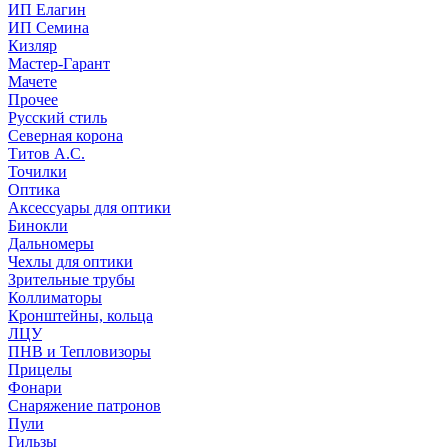
ИП Елагин
ИП Семина
Кизляр
Мастер-Гарант
Мачете
Прочее
Русский стиль
Северная корона
Титов А.С.
Точилки
Оптика
Аксессуары для оптики
Бинокли
Дальномеры
Чехлы для оптики
Зрительные трубы
Коллиматоры
Кронштейны, кольца
ЛЦУ
ПНВ и Тепловизоры
Прицелы
Фонари
Снаряжение патронов
Пули
Гильзы