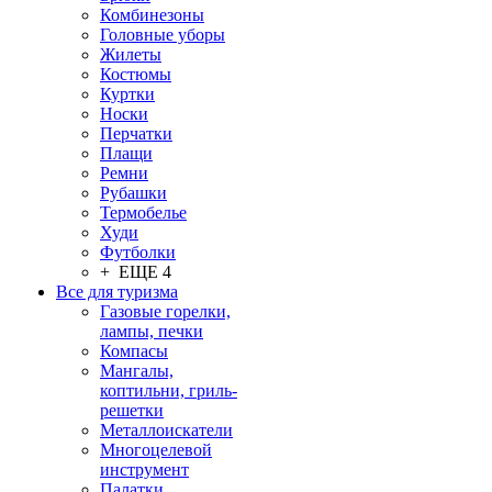
Комбинезоны
Головные уборы
Жилеты
Костюмы
Куртки
Носки
Перчатки
Плащи
Ремни
Рубашки
Термобелье
Худи
Футболки
+ ЕЩЕ 4
Все для туризма
Газовые горелки,
лампы, печки
Компасы
Мангалы,
коптильни, гриль-
решетки
Металлоискатели
Многоцелевой
инструмент
Палатки