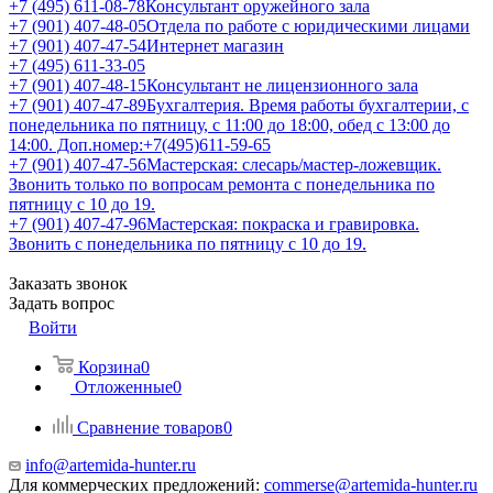
+7 (495) 611-08-78
Консультант оружейного зала
+7 (901) 407-48-05
Отдела по работе с юридическими лицами
+7 (901) 407-47-54
Интернет магазин
+7 (495) 611-33-05
+7 (901) 407-48-15
Консультант не лицензионного зала
+7 (901) 407-47-89
Бухгалтерия. Время работы бухгалтерии, с
понедельника по пятницу, с 11:00 до 18:00, обед с 13:00 до
14:00. Доп.номер:+7(495)611-59-65
+7 (901) 407-47-56
Мастерская: слесарь/мастер-ложевщик.
Звонить только по вопросам ремонта с понедельника по
пятницу с 10 до 19.
+7 (901) 407-47-96
Мастерская: покраска и гравировка.
Звонить с понедельника по пятницу с 10 до 19.
Заказать звонок
Задать вопрос
Войти
Корзина
0
Отложенные
0
Сравнение товаров
0
info@artemida-hunter.ru
Для коммерческих предложений:
commerse@artemida-hunter.ru