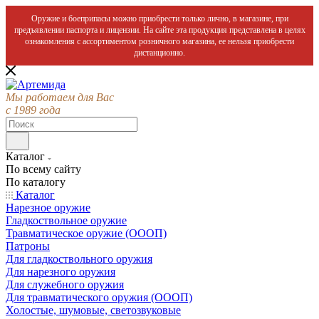
Оружие и боеприпасы можно приобрести только лично, в магазине, при
предъявлении паспорта и лицензии. На сайте эта продукция представлена в целях
ознакомления с ассортиментом розничного магазина, ее нельзя приобрести
дистанционно.
Мы работаем для Вас
с 1989 года
Каталог
По всему сайту
По каталогу
Каталог
Нарезное оружие
Гладкоствольное оружие
Травматическое оружие (ОООП)
Патроны
Для гладкоствольного оружия
Для нарезного оружия
Для служебного оружия
Для травматического оружия (ОООП)
Холостые, шумовые, светозвуковые