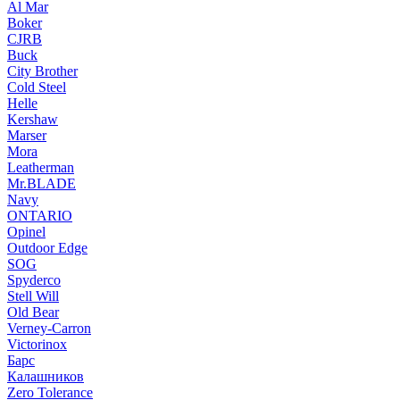
Al Mar
Boker
CJRB
Buck
City Brother
Cold Steel
Helle
Kershaw
Marser
Mora
Leatherman
Mr.BLADE
Navy
ONTARIO
Opinel
Outdoor Edge
SOG
Spyderco
Stell Will
Old Bear
Verney-Carron
Victorinox
Барс
Калашников
Zero Tolerance