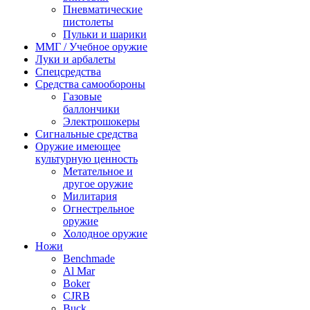
Пневматические
пистолеты
Пульки и шарики
ММГ / Учебное оружие
Луки и арбалеты
Спецсредства
Средства самообороны
Газовые
баллончики
Электрошокеры
Сигнальные средства
Оружие имеющее
культурную ценность
Метательное и
другое оружие
Милитария
Огнестрельное
оружие
Холодное оружие
Ножи
Benchmade
Al Mar
Boker
CJRB
Buck