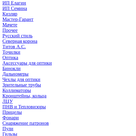
ИП Елагин
ИП Семина
Кизляр
Мастер-Гарант
Мачете
Прочее
Русский стиль
Северная корона
Титов А.С.
Точилки
Оптика
Аксессуары для оптики
Бинокли
Дальномеры
Чехлы для оптики
Зрительные трубы
Коллиматоры
Кронштейны, кольца
ЛЦУ
ПНВ и Тепловизоры
Прицелы
Фонари
Снаряжение патронов
Пули
Гильзы