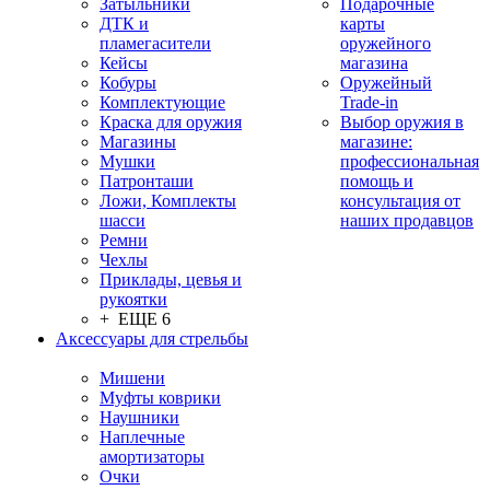
Затыльники
Подарочные
ДТК и
карты
пламегасители
оружейного
Кейсы
магазина
Кобуры
Оружейный
Комплектующие
Trade-in
Краска для оружия
Выбор оружия в
Магазины
магазине:
Мушки
профессиональная
Патронташи
помощь и
Ложи, Комплекты
консультация от
шасси
наших продавцов
Ремни
Чехлы
Приклады, цевья и
рукоятки
+ ЕЩЕ 6
Аксессуары для стрельбы
Мишени
Муфты коврики
Наушники
Наплечные
амортизаторы
Очки