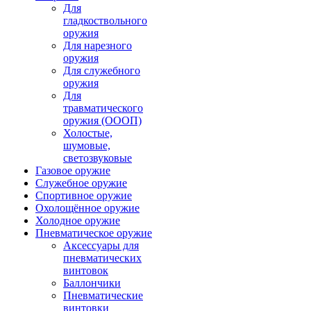
Для
гладкоствольного
оружия
Для нарезного
оружия
Для служебного
оружия
Для
травматического
оружия (ОООП)
Холостые,
шумовые,
светозвуковые
Газовое оружие
Служебное оружие
Спортивное оружие
Охолощённое оружие
Холодное оружие
Пневматическое оружие
Аксессуары для
пневматических
винтовок
Баллончики
Пневматические
винтовки