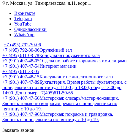
г. Москва, ул. Тимирязевская, д.11, корп.1
Вконтакте
Telegram
YouTube
Одноклассники
WhatsApp
+7 (495) 792-30-06
+7 (495) 792-30-06
Оружейный зал
+7 (495) 611-08-78
Консультант оружейного зала
+7 (901) 407-48-05
Отдела по работе с юридическими лицами
+7 (901) 407-47-54
Интернет магазин
+7 (495) 611-33-05
+7 (901) 407-48-15
Консультант не лицензионного зала
+7 (901) 407-47-89
Бухгалтерия. Время работы бухгалтерии, с
понедельника по пятницу, с 11:00 до 18:00, обед с 13:00 до
14:00. Доп.номер:+7(495)611-59-65
+7 (901) 407-47-56
Мастерская: слесарь/мастер-ложевщик.
Звонить только по вопросам ремонта с понедельника по
пятницу с 10 до 19.
+7 (901) 407-47-96
Мастерская: покраска и гравировка.
Звонить с понедельника по пятницу с 10 до 19.
Заказать звонок