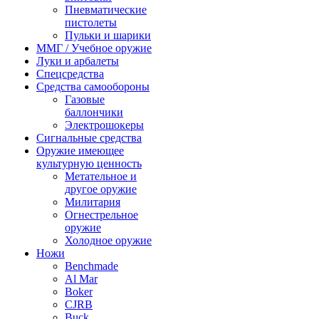
Пневматические
пистолеты
Пульки и шарики
ММГ / Учебное оружие
Луки и арбалеты
Спецсредства
Средства самообороны
Газовые
баллончики
Электрошокеры
Сигнальные средства
Оружие имеющее
культурную ценность
Метательное и
другое оружие
Милитария
Огнестрельное
оружие
Холодное оружие
Ножи
Benchmade
Al Mar
Boker
CJRB
Buck