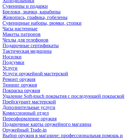
Холодильники
Сувениры и подарки
Брелоки, значки, карабины
Живопись, графика, гобелены
Сувенирные наборы, рюмки, стопки
Часы настенные
Макеты патронов
Чехлы для телефонов
Подарочные сертификаты
Тактическая медицина
Носилки
Подсумки
Услуги
Услуги оружейной мастерской
Ремонт оружия
Тюнинг оружия
Покраска оружия
Удаление Soft-touch покрытия с последующей покраской
Прейскурант мастерской
Дополнительные услуги
Комиссионный отдел
Переоформление оружия
Подарочные карты оружейного магазина
Оружейный Trade-in
Выбор оружия в магазине: профессиональная помощь и