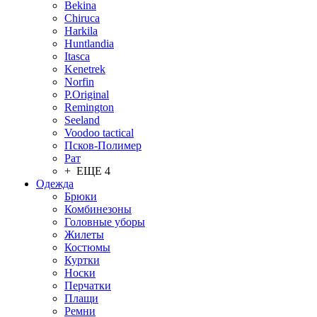
Bekina
Chiruсa
Harkila
Huntlandia
Itasca
Kenetrek
Norfin
P.Original
Remington
Seeland
Voodoo tactical
Псков-Полимер
Рат
+ ЕЩЕ 4
Одежда
Брюки
Комбинезоны
Головные уборы
Жилеты
Костюмы
Куртки
Носки
Перчатки
Плащи
Ремни