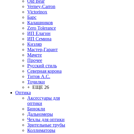
Old Bear
Verney-Carron
Victorinox
Барс
Калашников
Zero Tolerance
ИП Елагин
ИП Семина
Кизляр
Мастер-Гарант
Мачете
Прочее
Русский стиль
Северная корона
Титов А.С.
Точилки
+ ЕЩЕ 26
Оптика
Аксессуары для
оптики
Бинокли
Дальномеры
Чехлы для оптики
Зрительные трубы
Коллиматоры