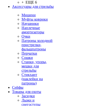
+ ЕЩЕ 6
Аксессуары для стрельбы
Мишени
Муфты коврики
Наушники
Наплечные
амортизаторы
Очки
Патроны холодной
пристрелки,
фальшпатроны
Перчатки
Сошки
Станки, упоры,
мешки для
стрельбы
Стикхант
(наклейки на
патроны)
Сейфы
Товары для охоты
Засидки
Лыжи и
снегоступы