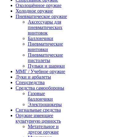
Охолощённое оружие
Холодное оружие
Пневматическое оружие
Аксессуары для
пневматических
винтовок
Баллончики
Пневматические
винтовки
Пневматические
пистолеты
Пульки и шарики
ММГ / Учебное оружие
Луки и арбалеты
Спецсредства
Средства самообороны
Газовые
баллончики
Электрошокеры
Сигнальные средства
Оружие имеющее
культурную ценность
Метательное и
другое оружие