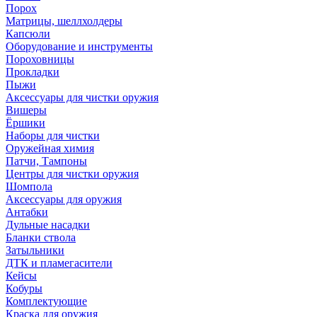
Порох
Матрицы, шеллхолдеры
Капсюли
Оборудование и инструменты
Пороховницы
Прокладки
Пыжи
Аксессуары для чистки оружия
Вишеры
Ёршики
Наборы для чистки
Оружейная химия
Патчи, Тампоны
Центры для чистки оружия
Шомпола
Аксессуары для оружия
Антабки
Дульные насадки
Бланки ствола
Затыльники
ДТК и пламегасители
Кейсы
Кобуры
Комплектующие
Краска для оружия