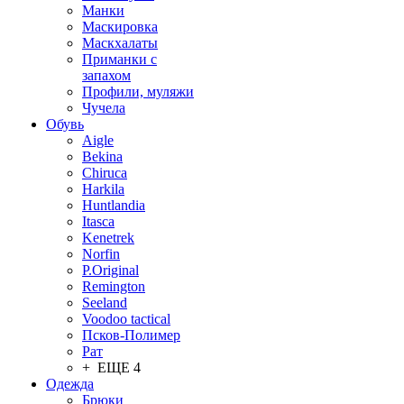
Манки
Маскировка
Маскхалаты
Приманки с
запахом
Профили, муляжи
Чучела
Обувь
Aigle
Bekina
Chiruсa
Harkila
Huntlandia
Itasca
Kenetrek
Norfin
P.Original
Remington
Seeland
Voodoo tactical
Псков-Полимер
Рат
+ ЕЩЕ 4
Одежда
Брюки