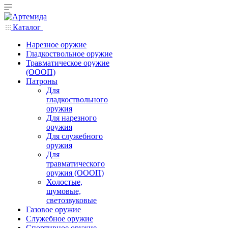
Каталог
Нарезное оружие
Гладкоствольное оружие
Травматическое оружие
(ОООП)
Патроны
Для
гладкоствольного
оружия
Для нарезного
оружия
Для служебного
оружия
Для
травматического
оружия (ОООП)
Холостые,
шумовые,
светозвуковые
Газовое оружие
Служебное оружие
Спортивное оружие