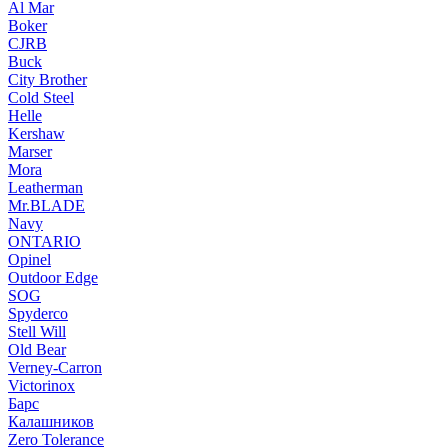
Al Mar
Boker
CJRB
Buck
City Brother
Cold Steel
Helle
Kershaw
Marser
Mora
Leatherman
Mr.BLADE
Navy
ONTARIO
Opinel
Outdoor Edge
SOG
Spyderco
Stell Will
Old Bear
Verney-Carron
Victorinox
Барс
Калашников
Zero Tolerance