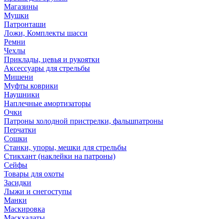
Магазины
Мушки
Патронташи
Ложи, Комплекты шасси
Ремни
Чехлы
Приклады, цевья и рукоятки
Аксессуары для стрельбы
Мишени
Муфты коврики
Наушники
Наплечные амортизаторы
Очки
Патроны холодной пристрелки, фальшпатроны
Перчатки
Сошки
Станки, упоры, мешки для стрельбы
Стикхант (наклейки на патроны)
Сейфы
Товары для охоты
Засидки
Лыжи и снегоступы
Манки
Маскировка
Маскхалаты