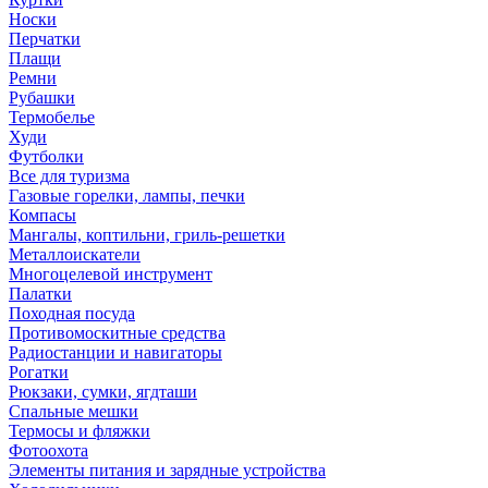
Носки
Перчатки
Плащи
Ремни
Рубашки
Термобелье
Худи
Футболки
Все для туризма
Газовые горелки, лампы, печки
Компасы
Мангалы, коптильни, гриль-решетки
Металлоискатели
Многоцелевой инструмент
Палатки
Походная посуда
Противомоскитные средства
Радиостанции и навигаторы
Рогатки
Рюкзаки, сумки, ягдташи
Спальные мешки
Термосы и фляжки
Фотоохота
Элементы питания и зарядные устройства