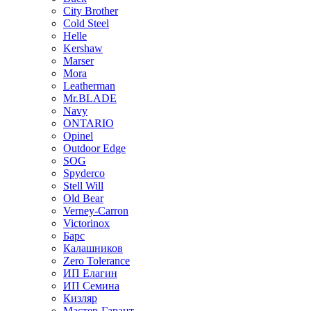
City Brother
Cold Steel
Helle
Kershaw
Marser
Mora
Leatherman
Mr.BLADE
Navy
ONTARIO
Opinel
Outdoor Edge
SOG
Spyderco
Stell Will
Old Bear
Verney-Carron
Victorinox
Барс
Калашников
Zero Tolerance
ИП Елагин
ИП Семина
Кизляр
Мастер-Гарант