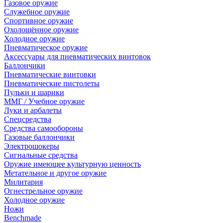
Газовое оружие
Служебное оружие
Спортивное оружие
Охолощённое оружие
Холодное оружие
Пневматическое оружие
Аксессуары для пневматических винтовок
Баллончики
Пневматические винтовки
Пневматические пистолеты
Пульки и шарики
ММГ / Учебное оружие
Луки и арбалеты
Спецсредства
Средства самообороны
Газовые баллончики
Электрошокеры
Сигнальные средства
Оружие имеющее культурную ценность
Метательное и другое оружие
Милитария
Огнестрельное оружие
Холодное оружие
Ножи
Benchmade