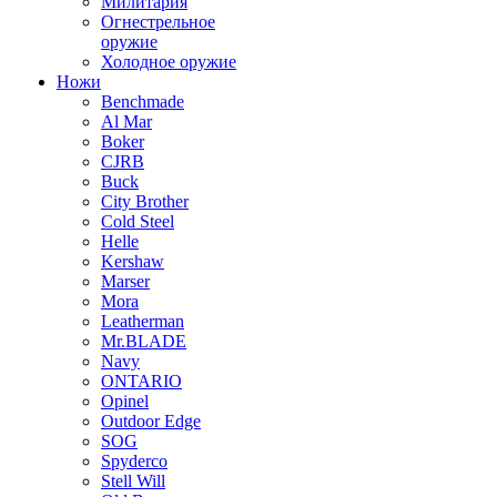
Милитария
Огнестрельное
оружие
Холодное оружие
Ножи
Benchmade
Al Mar
Boker
CJRB
Buck
City Brother
Cold Steel
Helle
Kershaw
Marser
Mora
Leatherman
Mr.BLADE
Navy
ONTARIO
Opinel
Outdoor Edge
SOG
Spyderco
Stell Will