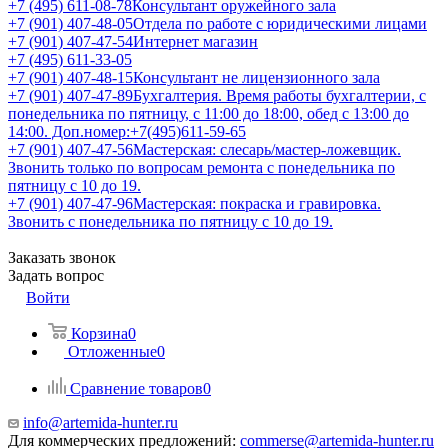
+7 (495) 611-08-78
Консультант оружейного зала
+7 (901) 407-48-05
Отдела по работе с юридическими лицами
+7 (901) 407-47-54
Интернет магазин
+7 (495) 611-33-05
+7 (901) 407-48-15
Консультант не лицензионного зала
+7 (901) 407-47-89
Бухгалтерия. Время работы бухгалтерии, с
понедельника по пятницу, с 11:00 до 18:00, обед с 13:00 до
14:00. Доп.номер:+7(495)611-59-65
+7 (901) 407-47-56
Мастерская: слесарь/мастер-ложевщик.
Звонить только по вопросам ремонта с понедельника по
пятницу с 10 до 19.
+7 (901) 407-47-96
Мастерская: покраска и гравировка.
Звонить с понедельника по пятницу с 10 до 19.
Заказать звонок
Задать вопрос
Войти
Корзина
0
Отложенные
0
Сравнение товаров
0
info@artemida-hunter.ru
Для коммерческих предложений:
commerse@artemida-hunter.ru