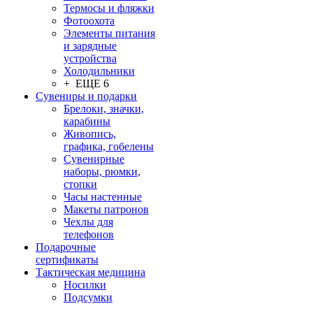
Термосы и фляжки
Фотоохота
Элементы питания
и зарядные
устройства
Холодильники
+ ЕЩЕ 6
Сувениры и подарки
Брелоки, значки,
карабины
Живопись,
графика, гобелены
Сувенирные
наборы, рюмки,
стопки
Часы настенные
Макеты патронов
Чехлы для
телефонов
Подарочные
сертификаты
Тактическая медицина
Носилки
Подсумки