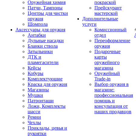
Оружейная химия
покраской
Патчи, Тампоны
Прейскурант
Центры для чистки
мастерской
оружия
Дополнительные
Шомпола
услуги
Аксессуары для оружия
Комиссионный
Антабки
отдел
Дульные насадки
Переоформление
Бланки ствола
оружия
Затыльники
Подарочные
ДТК и
карты
пламегасители
оружейного
Кейсы
магазина
Кобуры
Оружейный
Комплектующие
Trade-in
Краска для оружия
Выбор оружия в
Магазины
магазине:
Мушки
профессиональная
Патронташи
помощь и
Ложи, Комплекты
консультация от
шасси
наших продавцов
Ремни
Чехлы
Приклады, цевья и
рукоятки