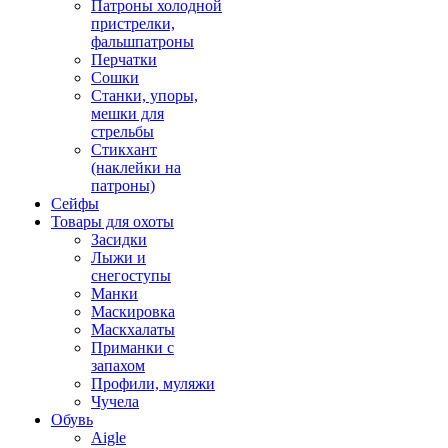
Патроны холодной
пристрелки,
фальшпатроны
Перчатки
Сошки
Станки, упоры,
мешки для
стрельбы
Стикхант
(наклейки на
патроны)
Сейфы
Товары для охоты
Засидки
Лыжи и
снегоступы
Манки
Маскировка
Маскхалаты
Приманки с
запахом
Профили, муляжи
Чучела
Обувь
Aigle