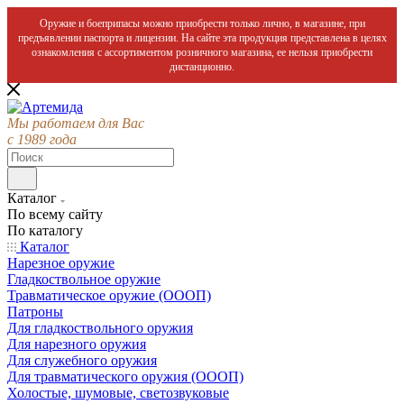
Оружие и боеприпасы можно приобрести только лично, в магазине, при
предъявлении паспорта и лицензии. На сайте эта продукция представлена в целях
ознакомления с ассортиментом розничного магазина, ее нельзя приобрести
дистанционно.
Мы работаем для Вас
с 1989 года
Каталог
По всему сайту
По каталогу
Каталог
Нарезное оружие
Гладкоствольное оружие
Травматическое оружие (ОООП)
Патроны
Для гладкоствольного оружия
Для нарезного оружия
Для служебного оружия
Для травматического оружия (ОООП)
Холостые, шумовые, светозвуковые