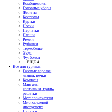
Комбинезоны
Головные уборы
Жилеты
Костюмы
Куртки
Носки
Перчатки
Плащи
Ремни
Рубашки
Термобелье
Худи
Футболки
+ ЕЩЕ 4
Все для туризма
Газовые горелки,
лампы, печки
Компасы
Мангалы,
коптильни, гриль-
решетки
Металлоискатели
Многоцелевой
инструмент
Палатки