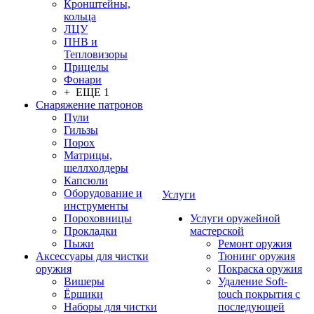
Кронштейны,
кольца
ЛЦУ
ПНВ и
Тепловизоры
Прицелы
Фонари
+ ЕЩЕ 1
Снаряжение патронов
Пули
Гильзы
Порох
Матрицы,
шеллхолдеры
Капсюли
Оборудование и
Услуги
инструменты
Пороховницы
Услуги оружейной
Прокладки
мастерской
Пыжи
Ремонт оружия
Аксессуары для чистки
Тюнинг оружия
оружия
Покраска оружия
Вишеры
Удаление Soft-
Ёршики
touch покрытия с
Наборы для чистки
последующей