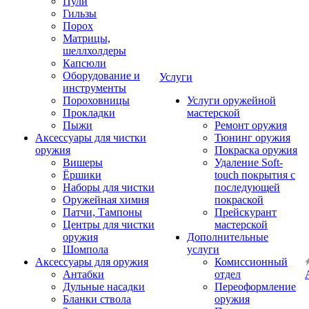
Пули
Гильзы
Порох
Матрицы,
шеллхолдеры
Капсюли
Оборудование и
Услуги
инструменты
Пороховницы
Услуги оружейной
Прокладки
мастерской
Пыжи
Ремонт оружия
Аксессуары для чистки
Тюнинг оружия
оружия
Покраска оружия
Вишеры
Удаление Soft-
Ёршики
touch покрытия с
Наборы для чистки
последующей
Оружейная химия
покраской
Патчи, Тампоны
Прейскурант
Центры для чистки
мастерской
оружия
Дополнительные
Шомпола
услуги
Аксессуары для оружия
Комиссионный
Антабки
отдел
Дульные насадки
Переоформление
Бланки ствола
оружия