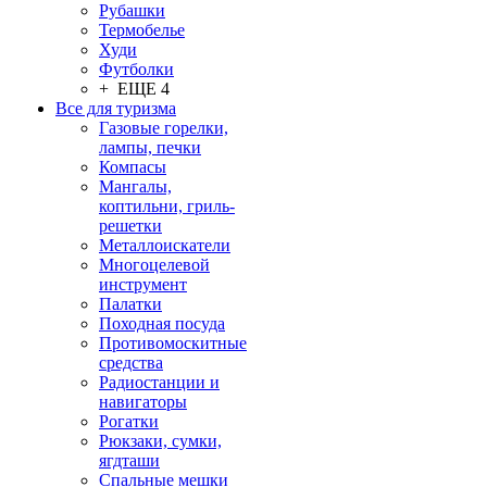
Рубашки
Термобелье
Худи
Футболки
+ ЕЩЕ 4
Все для туризма
Газовые горелки,
лампы, печки
Компасы
Мангалы,
коптильни, гриль-
решетки
Металлоискатели
Многоцелевой
инструмент
Палатки
Походная посуда
Противомоскитные
средства
Радиостанции и
навигаторы
Рогатки
Рюкзаки, сумки,
ягдташи
Спальные мешки