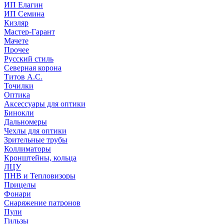
ИП Елагин
ИП Семина
Кизляр
Мастер-Гарант
Мачете
Прочее
Русский стиль
Северная корона
Титов А.С.
Точилки
Оптика
Аксессуары для оптики
Бинокли
Дальномеры
Чехлы для оптики
Зрительные трубы
Коллиматоры
Кронштейны, кольца
ЛЦУ
ПНВ и Тепловизоры
Прицелы
Фонари
Снаряжение патронов
Пули
Гильзы