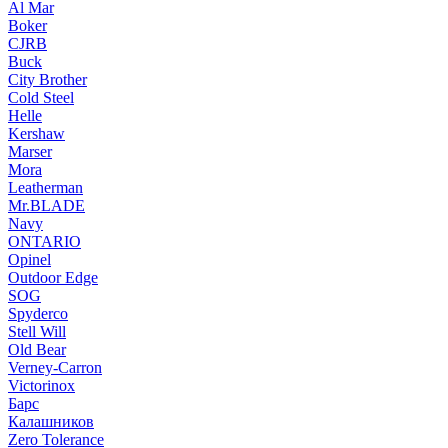
Al Mar
Boker
CJRB
Buck
City Brother
Cold Steel
Helle
Kershaw
Marser
Mora
Leatherman
Mr.BLADE
Navy
ONTARIO
Opinel
Outdoor Edge
SOG
Spyderco
Stell Will
Old Bear
Verney-Carron
Victorinox
Барс
Калашников
Zero Tolerance