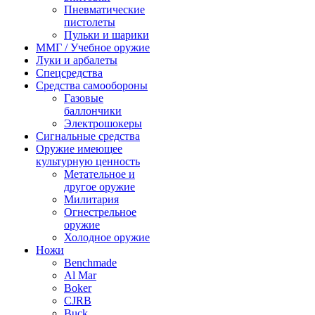
Пневматические
пистолеты
Пульки и шарики
ММГ / Учебное оружие
Луки и арбалеты
Спецсредства
Средства самообороны
Газовые
баллончики
Электрошокеры
Сигнальные средства
Оружие имеющее
культурную ценность
Метательное и
другое оружие
Милитария
Огнестрельное
оружие
Холодное оружие
Ножи
Benchmade
Al Mar
Boker
CJRB
Buck