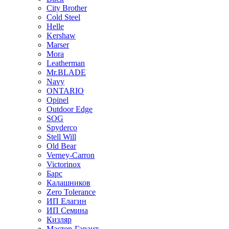
City Brother
Cold Steel
Helle
Kershaw
Marser
Mora
Leatherman
Mr.BLADE
Navy
ONTARIO
Opinel
Outdoor Edge
SOG
Spyderco
Stell Will
Old Bear
Verney-Carron
Victorinox
Барс
Калашников
Zero Tolerance
ИП Елагин
ИП Семина
Кизляр
Мастер-Гарант