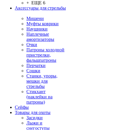
+ ЕЩЕ 6
Аксессуары для стрельбы
Мишени
Муфты коврики
Наушники
Наплечные
амортизаторы
Очки
Патроны холодной
пристрелки,
фальшпатроны
Перчатки
Сошки
Станки, упоры,
мешки для
стрельбы
Стикхант
(наклейки на
патроны)
Сейфы
Товары для охоты
Засидки
Лыжи и
снегоступы