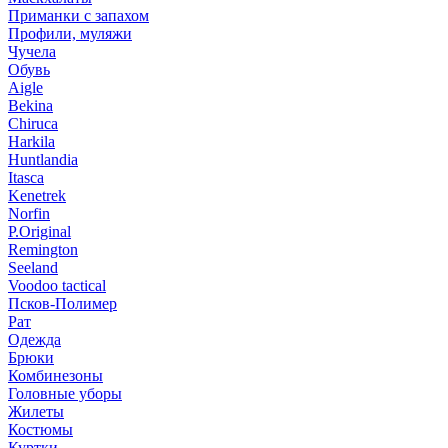
Приманки с запахом
Профили, муляжи
Чучела
Обувь
Aigle
Bekina
Chiruсa
Harkila
Huntlandia
Itasca
Kenetrek
Norfin
P.Original
Remington
Seeland
Voodoo tactical
Псков-Полимер
Рат
Одежда
Брюки
Комбинезоны
Головные уборы
Жилеты
Костюмы
Куртки