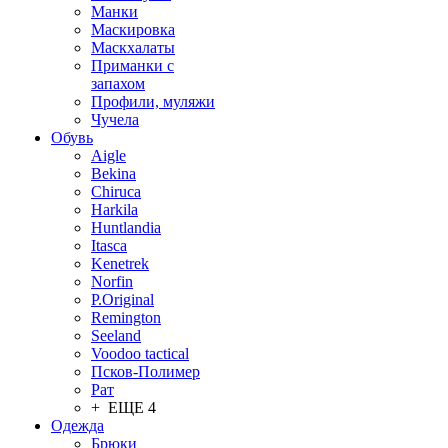
Манки
Маскировка
Маскхалаты
Приманки с
запахом
Профили, муляжи
Чучела
Обувь
Aigle
Bekina
Chiruсa
Harkila
Huntlandia
Itasca
Kenetrek
Norfin
P.Original
Remington
Seeland
Voodoo tactical
Псков-Полимер
Рат
+ ЕЩЕ 4
Одежда
Брюки