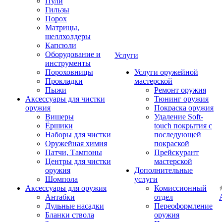
Пули
Гильзы
Порох
Матрицы,
шеллхолдеры
Капсюли
Оборудование и
Услуги
инструменты
Пороховницы
Услуги оружейной
Прокладки
мастерской
Пыжи
Ремонт оружия
Аксессуары для чистки
Тюнинг оружия
оружия
Покраска оружия
Вишеры
Удаление Soft-
Ёршики
touch покрытия с
Наборы для чистки
последующей
Оружейная химия
покраской
Патчи, Тампоны
Прейскурант
Центры для чистки
мастерской
оружия
Дополнительные
Шомпола
услуги
Аксессуары для оружия
Комиссионный
Антабки
отдел
Дульные насадки
Переоформление
Бланки ствола
оружия