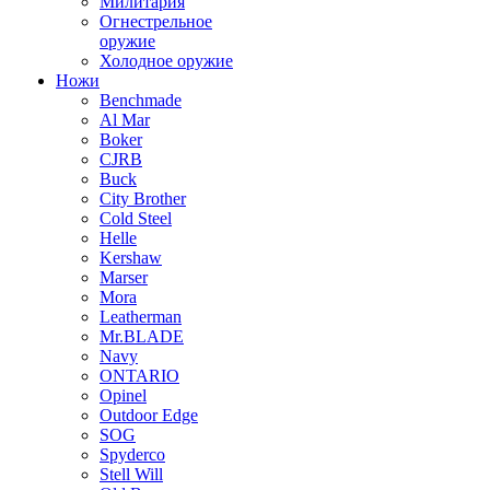
Милитария
Огнестрельное
оружие
Холодное оружие
Ножи
Benchmade
Al Mar
Boker
CJRB
Buck
City Brother
Cold Steel
Helle
Kershaw
Marser
Mora
Leatherman
Mr.BLADE
Navy
ONTARIO
Opinel
Outdoor Edge
SOG
Spyderco
Stell Will