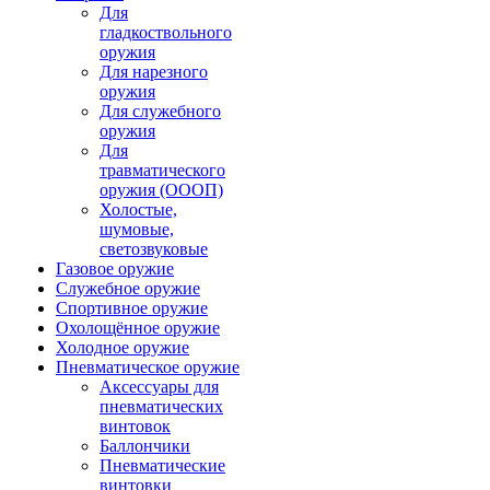
Для
гладкоствольного
оружия
Для нарезного
оружия
Для служебного
оружия
Для
травматического
оружия (ОООП)
Холостые,
шумовые,
светозвуковые
Газовое оружие
Служебное оружие
Спортивное оружие
Охолощённое оружие
Холодное оружие
Пневматическое оружие
Аксессуары для
пневматических
винтовок
Баллончики
Пневматические
винтовки