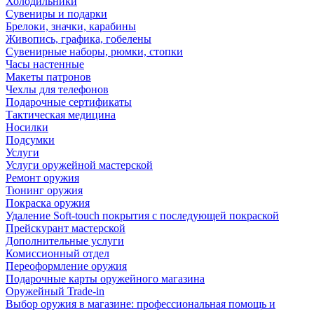
Холодильники
Сувениры и подарки
Брелоки, значки, карабины
Живопись, графика, гобелены
Сувенирные наборы, рюмки, стопки
Часы настенные
Макеты патронов
Чехлы для телефонов
Подарочные сертификаты
Тактическая медицина
Носилки
Подсумки
Услуги
Услуги оружейной мастерской
Ремонт оружия
Тюнинг оружия
Покраска оружия
Удаление Soft-touch покрытия с последующей покраской
Прейскурант мастерской
Дополнительные услуги
Комиссионный отдел
Переоформление оружия
Подарочные карты оружейного магазина
Оружейный Trade-in
Выбор оружия в магазине: профессиональная помощь и