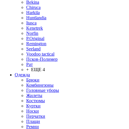
Bekina
Chiruсa
Harkila
Huntlandia
Itasca
Kenetrek
Norfin
P.Original
Remington
Seeland
Voodoo tactical
Псков-Полимер
Рат
+ ЕЩЕ 4
Одежда
Брюки
Комбинезоны
Головные уборы
Жилеты
Костюмы
Куртки
Носки
Перчатки
Плащи
Ремни