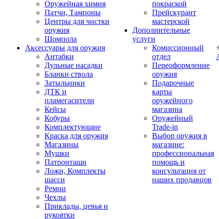
Оружейная химия
покраской
Патчи, Тампоны
Прейскурант
Центры для чистки
мастерской
оружия
Дополнительные
Шомпола
услуги
Аксессуары для оружия
Комиссионный
Антабки
отдел
Дульные насадки
Переоформление
Бланки ствола
оружия
Затыльники
Подарочные
ДТК и
карты
пламегасители
оружейного
Кейсы
магазина
Кобуры
Оружейный
Комплектующие
Trade-in
Краска для оружия
Выбор оружия в
Магазины
магазине:
Мушки
профессиональная
Патронташи
помощь и
Ложи, Комплекты
консультация от
шасси
наших продавцов
Ремни
Чехлы
Приклады, цевья и
рукоятки