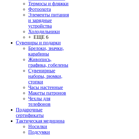
Термосы и фляжки
Фотоохота
Элементы питания
и зарядные
устройства
Холодильники
+ ЕЩЕ 6
Сувениры и подарки
Брелоки, значки,
карабины
Живопись,
графика, гобелены
Сувенирные
наборы, рюмки,
стопки
Часы настенные
Макеты патронов
Чехлы для
телефонов
Подарочные
сертификаты
Тактическая медицина
Носилки
Подсумки