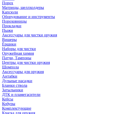
Порох
Матрицы, шеллхолдеры
Капсюли
Оборудование и инструменты
Пороховницы
Прокладки
Пыжи
Аксессуары для чистки оружия
Вишеры
Ёршики
Наборы для чистки
Оружейная химия
Патчи, Тампоны
Центры для чистки оружия
Шомпола
Аксессуары для оружия
Антабки
Дульные насадки
Бланки ствола
Затыльники
ДТК и пламегасители
Кейсы
Кобуры
Комплектующие
Краска для оружия