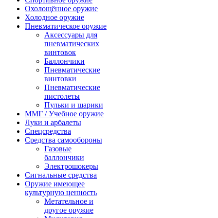
Охолощённое оружие
Холодное оружие
Пневматическое оружие
Аксессуары для
пневматических
винтовок
Баллончики
Пневматические
винтовки
Пневматические
пистолеты
Пульки и шарики
ММГ / Учебное оружие
Луки и арбалеты
Спецсредства
Средства самообороны
Газовые
баллончики
Электрошокеры
Сигнальные средства
Оружие имеющее
культурную ценность
Метательное и
другое оружие