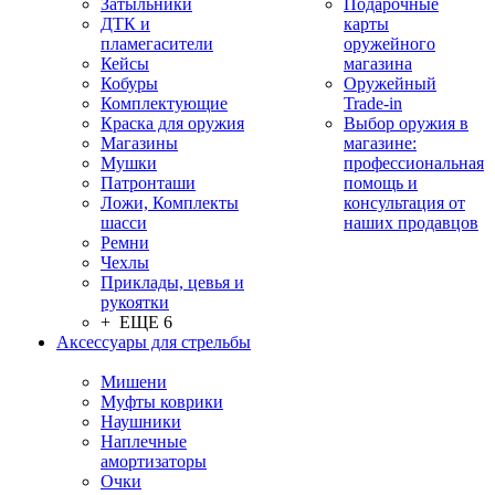
Затыльники
Подарочные
ДТК и
карты
пламегасители
оружейного
Кейсы
магазина
Кобуры
Оружейный
Комплектующие
Trade-in
Краска для оружия
Выбор оружия в
Магазины
магазине:
Мушки
профессиональная
Патронташи
помощь и
Ложи, Комплекты
консультация от
шасси
наших продавцов
Ремни
Чехлы
Приклады, цевья и
рукоятки
+ ЕЩЕ 6
Аксессуары для стрельбы
Мишени
Муфты коврики
Наушники
Наплечные
амортизаторы
Очки