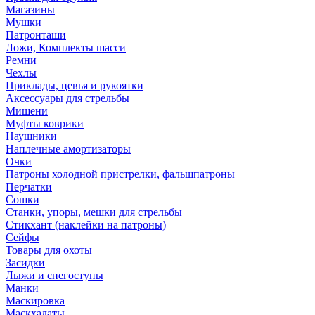
Магазины
Мушки
Патронташи
Ложи, Комплекты шасси
Ремни
Чехлы
Приклады, цевья и рукоятки
Аксессуары для стрельбы
Мишени
Муфты коврики
Наушники
Наплечные амортизаторы
Очки
Патроны холодной пристрелки, фальшпатроны
Перчатки
Сошки
Станки, упоры, мешки для стрельбы
Стикхант (наклейки на патроны)
Сейфы
Товары для охоты
Засидки
Лыжи и снегоступы
Манки
Маскировка
Маскхалаты