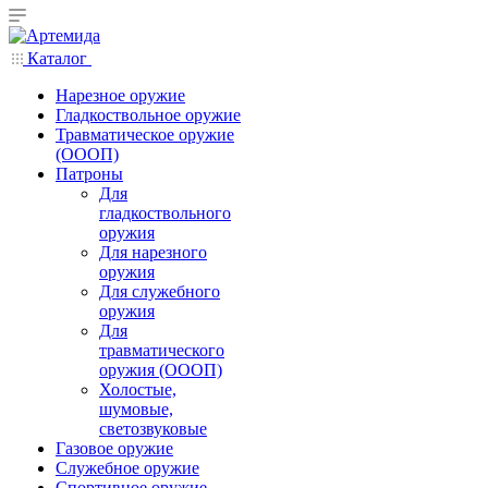
Каталог
Нарезное оружие
Гладкоствольное оружие
Травматическое оружие
(ОООП)
Патроны
Для
гладкоствольного
оружия
Для нарезного
оружия
Для служебного
оружия
Для
травматического
оружия (ОООП)
Холостые,
шумовые,
светозвуковые
Газовое оружие
Служебное оружие
Спортивное оружие