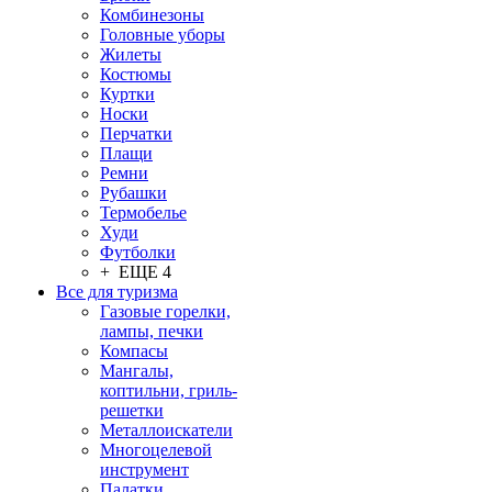
Комбинезоны
Головные уборы
Жилеты
Костюмы
Куртки
Носки
Перчатки
Плащи
Ремни
Рубашки
Термобелье
Худи
Футболки
+ ЕЩЕ 4
Все для туризма
Газовые горелки,
лампы, печки
Компасы
Мангалы,
коптильни, гриль-
решетки
Металлоискатели
Многоцелевой
инструмент
Палатки