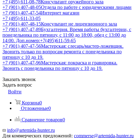
+7 (495) 611-08-78
Консультант оружейного зала
+7 (901) 407-48-05
Отдела по работе с юридическими лицами
+7 (901) 407-47-54
Интернет магазин
+7 (495) 611-33-05
+7 (901) 407-48-15
Консультант не лицензионного зала
+7 (901) 407-47-89
Бухгалтерия. Время работы бухгалтерии, с
понедельника по пятницу, с 11:00 до 18:00, обед с 13:00 до
14:00. Доп.номер:+7(495)611-59-65
+7 (901) 407-47-56
Мастерская: слесарь/мастер-ложевщик.
Звонить только по вопросам ремонта с понедельника по
пятницу с 10 до 19.
+7 (901) 407-47-96
Мастерская: покраска и гравировка.
Звонить с понедельника по пятницу с 10 до 19.
Заказать звонок
Задать вопрос
Войти
Корзина
0
Отложенные
0
Сравнение товаров
0
info@artemida-hunter.ru
Для коммерческих предложений:
commerse@artemida-hunter.ru