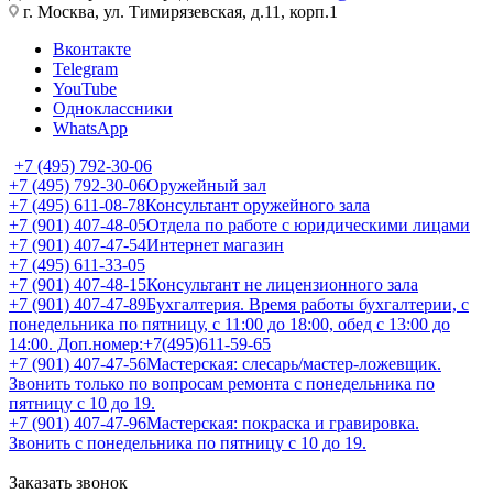
г. Москва, ул. Тимирязевская, д.11, корп.1
Вконтакте
Telegram
YouTube
Одноклассники
WhatsApp
+7 (495) 792-30-06
+7 (495) 792-30-06
Оружейный зал
+7 (495) 611-08-78
Консультант оружейного зала
+7 (901) 407-48-05
Отдела по работе с юридическими лицами
+7 (901) 407-47-54
Интернет магазин
+7 (495) 611-33-05
+7 (901) 407-48-15
Консультант не лицензионного зала
+7 (901) 407-47-89
Бухгалтерия. Время работы бухгалтерии, с
понедельника по пятницу, с 11:00 до 18:00, обед с 13:00 до
14:00. Доп.номер:+7(495)611-59-65
+7 (901) 407-47-56
Мастерская: слесарь/мастер-ложевщик.
Звонить только по вопросам ремонта с понедельника по
пятницу с 10 до 19.
+7 (901) 407-47-96
Мастерская: покраска и гравировка.
Звонить с понедельника по пятницу с 10 до 19.
Заказать звонок