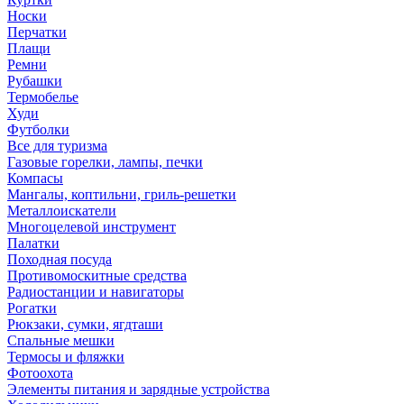
Носки
Перчатки
Плащи
Ремни
Рубашки
Термобелье
Худи
Футболки
Все для туризма
Газовые горелки, лампы, печки
Компасы
Мангалы, коптильни, гриль-решетки
Металлоискатели
Многоцелевой инструмент
Палатки
Походная посуда
Противомоскитные средства
Радиостанции и навигаторы
Рогатки
Рюкзаки, сумки, ягдташи
Спальные мешки
Термосы и фляжки
Фотоохота
Элементы питания и зарядные устройства