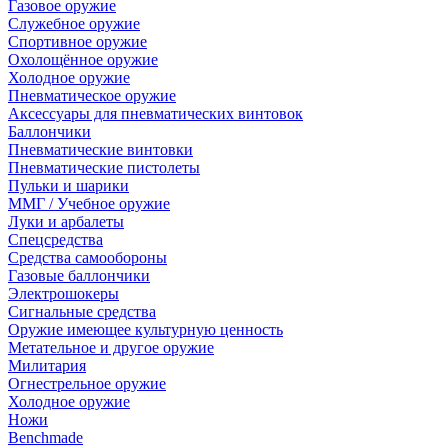
Газовое оружие
Служебное оружие
Спортивное оружие
Охолощённое оружие
Холодное оружие
Пневматическое оружие
Аксессуары для пневматических винтовок
Баллончики
Пневматические винтовки
Пневматические пистолеты
Пульки и шарики
ММГ / Учебное оружие
Луки и арбалеты
Спецсредства
Средства самообороны
Газовые баллончики
Электрошокеры
Сигнальные средства
Оружие имеющее культурную ценность
Метательное и другое оружие
Милитария
Огнестрельное оружие
Холодное оружие
Ножи
Benchmade