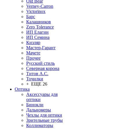
Old Bear
Verney-Carron
Victorinox
Барс
Калашников
Zero Tolerance
ИП Елагин
ИП Семина
Кизляр
Мастер-Гарант
Мачете
Прочее
Русский стиль
Северная корона
Титов А.С.
Точилки
+ ЕЩЕ 26
Оптика
Аксессуары для
оптики
Бинокли
Дальномеры
Чехлы для оптики
Зрительные трубы
Коллиматоры