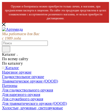
Оружие и боеприпасы можно приобрести только лично, в магазине, при
предъявлении паспорта и лицензии. На сайте эта продукция представлена в целях
ознакомления с ассортиментом розничного магазина, ее нельзя приобрести
дистанционно.
Мы работаем для Вас
с 1989 года
Каталог
По всему сайту
По каталогу
Каталог
Нарезное оружие
Гладкоствольное оружие
Травматическое оружие (ОООП)
Патроны
Для гладкоствольного оружия
Для нарезного оружия
Для служебного оружия
Для травматического оружия (ОООП)
Холостые, шумовые, светозвуковые