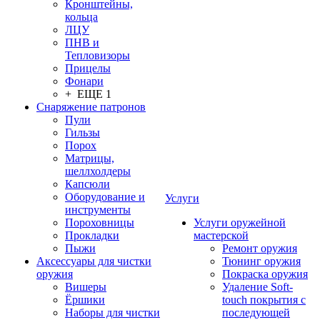
Кронштейны,
кольца
ЛЦУ
ПНВ и
Тепловизоры
Прицелы
Фонари
+ ЕЩЕ 1
Снаряжение патронов
Пули
Гильзы
Порох
Матрицы,
шеллхолдеры
Капсюли
Оборудование и
Услуги
инструменты
Пороховницы
Услуги оружейной
Прокладки
мастерской
Пыжи
Ремонт оружия
Аксессуары для чистки
Тюнинг оружия
оружия
Покраска оружия
Вишеры
Удаление Soft-
Ёршики
touch покрытия с
Наборы для чистки
последующей