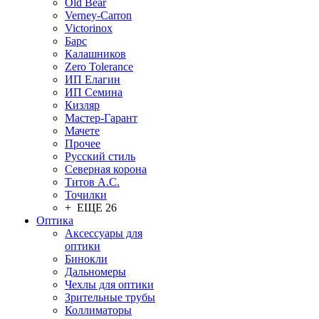
Old Bear
Verney-Carron
Victorinox
Барс
Калашников
Zero Tolerance
ИП Елагин
ИП Семина
Кизляр
Мастер-Гарант
Мачете
Прочее
Русский стиль
Северная корона
Титов А.С.
Точилки
+ ЕЩЕ 26
Оптика
Аксессуары для
оптики
Бинокли
Дальномеры
Чехлы для оптики
Зрительные трубы
Коллиматоры