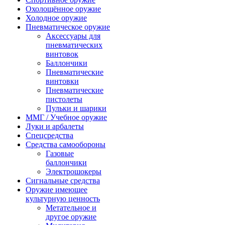
Охолощённое оружие
Холодное оружие
Пневматическое оружие
Аксессуары для
пневматических
винтовок
Баллончики
Пневматические
винтовки
Пневматические
пистолеты
Пульки и шарики
ММГ / Учебное оружие
Луки и арбалеты
Спецсредства
Средства самообороны
Газовые
баллончики
Электрошокеры
Сигнальные средства
Оружие имеющее
культурную ценность
Метательное и
другое оружие