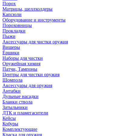
Порох
Матрицы, шеллхолдеры
Капсюли
Оборудование и инструменты
Пороховницы
Прокладки
Пыжи
Аксессуары для чистки оружия
Вишеры
Ёршики
Наборы для чистки
Оружейная химия
Патчи, Тампоны
Центры для чистки оружия
Шомпола
Аксессуары для оружия
Антабки
Дульные насадки
Бланки ствола
Затыльники
ДТК и пламегасители
Кейсы
Кобуры
Комплектующие
Краска для оружия