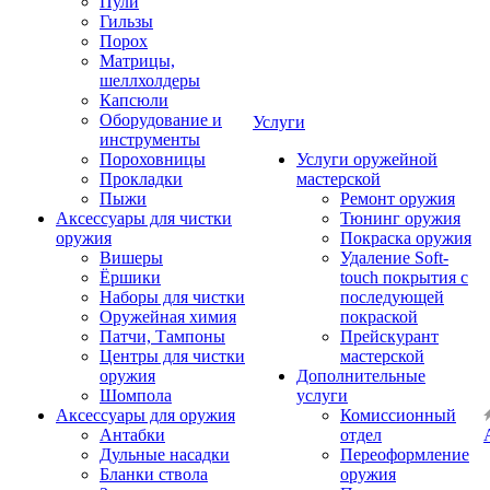
Пули
Гильзы
Порох
Матрицы,
шеллхолдеры
Капсюли
Оборудование и
Услуги
инструменты
Пороховницы
Услуги оружейной
Прокладки
мастерской
Пыжи
Ремонт оружия
Аксессуары для чистки
Тюнинг оружия
оружия
Покраска оружия
Вишеры
Удаление Soft-
Ёршики
touch покрытия с
Наборы для чистки
последующей
Оружейная химия
покраской
Патчи, Тампоны
Прейскурант
Центры для чистки
мастерской
оружия
Дополнительные
Шомпола
услуги
Аксессуары для оружия
Комиссионный
Антабки
отдел
Дульные насадки
Переоформление
Бланки ствола
оружия