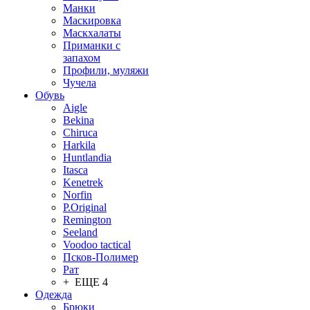
Манки
Маскировка
Маскхалаты
Приманки с
запахом
Профили, муляжи
Чучела
Обувь
Aigle
Bekina
Chiruсa
Harkila
Huntlandia
Itasca
Kenetrek
Norfin
P.Original
Remington
Seeland
Voodoo tactical
Псков-Полимер
Рат
+ ЕЩЕ 4
Одежда
Брюки