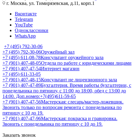
г. Москва, ул. Тимирязевская, д.11, корп.1
Вконтакте
Telegram
YouTube
Одноклассники
WhatsApp
+7 (495) 792-30-06
+7 (495) 792-30-06
Оружейный зал
+7 (495) 611-08-78
Консультант оружейного зала
+7 (901) 407-48-05
Отдела по работе с юридическими лицами
+7 (901) 407-47-54
Интернет магазин
+7 (495) 611-33-05
+7 (901) 407-48-15
Консультант не лицензионного зала
+7 (901) 407-47-89
Бухгалтерия. Время работы бухгалтерии, с
понедельника по пятницу, с 11:00 до 18:00, обед с 13:00 до
14:00. Доп.номер:+7(495)611-59-65
+7 (901) 407-47-56
Мастерская: слесарь/мастер-ложевщик.
Звонить только по вопросам ремонта с понедельника по
пятницу с 10 до 19.
+7 (901) 407-47-96
Мастерская: покраска и гравировка.
Звонить с понедельника по пятницу с 10 до 19.
Заказать звонок