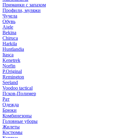
Приманки с запахом
Профили, муляжи
Чучела
Обувь
Aigle
Bekina
Chiruсa
Harkila
Huntlandia
Itasca
Kenetrek
Norfin
P.Original
Remington
Seeland
Voodoo tactical
Псков-Полимер
Рат
Одежда
Брюки
Комбинезоны
Головные уборы
Жилеты
Костюмы
Куртки