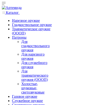
Каталог
Нарезное оружие
Гладкоствольное оружие
Травматическое оружие
(ОООП)
Патроны
Для
гладкоствольного
оружия
Для нарезного
оружия
Для служебного
оружия
Для
травматического
оружия (ОООП)
Холостые,
шумовые,
светозвуковые
Газовое оружие
Служебное оружие
Спортивное оружие