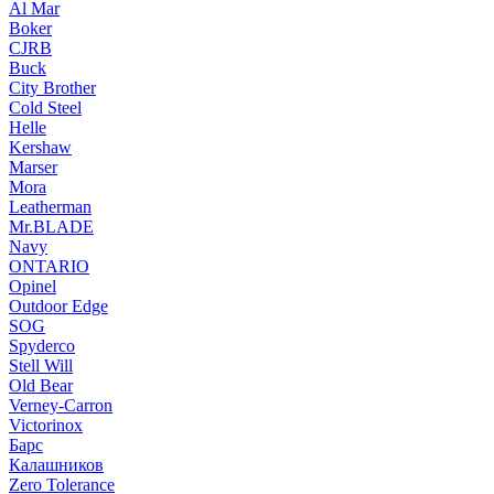
Al Mar
Boker
CJRB
Buck
City Brother
Cold Steel
Helle
Kershaw
Marser
Mora
Leatherman
Mr.BLADE
Navy
ONTARIO
Opinel
Outdoor Edge
SOG
Spyderco
Stell Will
Old Bear
Verney-Carron
Victorinox
Барс
Калашников
Zero Tolerance