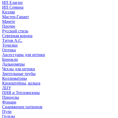
ИП Елагин
ИП Семина
Кизляр
Мастер-Гарант
Мачете
Прочее
Русский стиль
Северная корона
Титов А.С.
Точилки
Оптика
Аксессуары для оптики
Бинокли
Дальномеры
Чехлы для оптики
Зрительные трубы
Коллиматоры
Кронштейны, кольца
ЛЦУ
ПНВ и Тепловизоры
Прицелы
Фонари
Снаряжение патронов
Пули
Гильзы