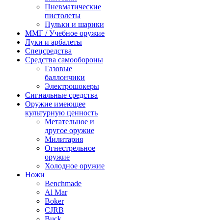
Пневматические
пистолеты
Пульки и шарики
ММГ / Учебное оружие
Луки и арбалеты
Спецсредства
Средства самообороны
Газовые
баллончики
Электрошокеры
Сигнальные средства
Оружие имеющее
культурную ценность
Метательное и
другое оружие
Милитария
Огнестрельное
оружие
Холодное оружие
Ножи
Benchmade
Al Mar
Boker
CJRB
Buck