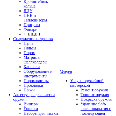
Кронштейны,
кольца
ЛЦУ
ПНВ и
Тепловизоры
Прицелы
Фонари
+ ЕЩЕ 1
Снаряжение патронов
Пули
Гильзы
Порох
Матрицы,
шеллхолдеры
Капсюли
Оборудование и
Услуги
инструменты
Пороховницы
Услуги оружейной
Прокладки
мастерской
Пыжи
Ремонт оружия
Аксессуары для чистки
Тюнинг оружия
оружия
Покраска оружия
Вишеры
Удаление Soft-
Ёршики
touch покрытия с
Наборы для чистки
последующей