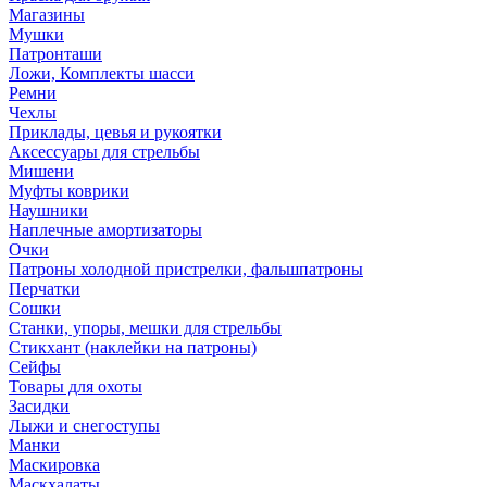
Магазины
Мушки
Патронташи
Ложи, Комплекты шасси
Ремни
Чехлы
Приклады, цевья и рукоятки
Аксессуары для стрельбы
Мишени
Муфты коврики
Наушники
Наплечные амортизаторы
Очки
Патроны холодной пристрелки, фальшпатроны
Перчатки
Сошки
Станки, упоры, мешки для стрельбы
Стикхант (наклейки на патроны)
Сейфы
Товары для охоты
Засидки
Лыжи и снегоступы
Манки
Маскировка
Маскхалаты