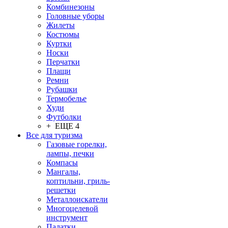
Комбинезоны
Головные уборы
Жилеты
Костюмы
Куртки
Носки
Перчатки
Плащи
Ремни
Рубашки
Термобелье
Худи
Футболки
+ ЕЩЕ 4
Все для туризма
Газовые горелки,
лампы, печки
Компасы
Мангалы,
коптильни, гриль-
решетки
Металлоискатели
Многоцелевой
инструмент
Палатки