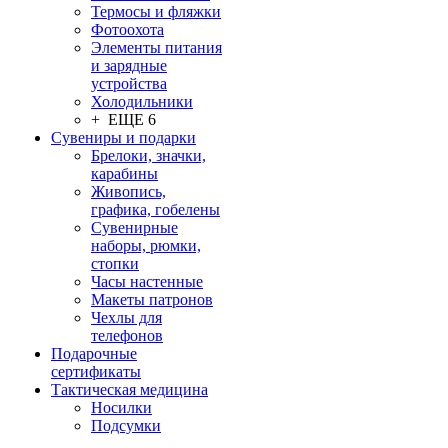
Термосы и фляжки
Фотоохота
Элементы питания
и зарядные
устройства
Холодильники
+ ЕЩЕ 6
Сувениры и подарки
Брелоки, значки,
карабины
Живопись,
графика, гобелены
Сувенирные
наборы, рюмки,
стопки
Часы настенные
Макеты патронов
Чехлы для
телефонов
Подарочные
сертификаты
Тактическая медицина
Носилки
Подсумки