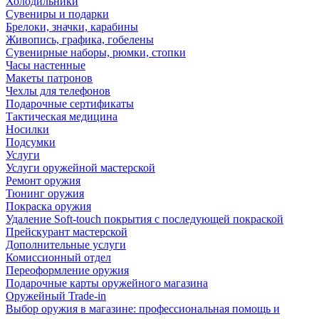
Холодильники
Сувениры и подарки
Брелоки, значки, карабины
Живопись, графика, гобелены
Сувенирные наборы, рюмки, стопки
Часы настенные
Макеты патронов
Чехлы для телефонов
Подарочные сертификаты
Тактическая медицина
Носилки
Подсумки
Услуги
Услуги оружейной мастерской
Ремонт оружия
Тюнинг оружия
Покраска оружия
Удаление Soft-touch покрытия с последующей покраской
Прейскурант мастерской
Дополнительные услуги
Комиссионный отдел
Переоформление оружия
Подарочные карты оружейного магазина
Оружейный Trade-in
Выбор оружия в магазине: профессиональная помощь и