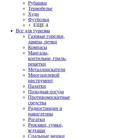
Рубашки
Термобелье
Худи
Футболки
+ ЕЩЕ 4
Все для туризма
Газовые горелки,
лампы, печки
Компасы
Мангалы,
коптильни, гриль-
решетки
Металлоискатели
Многоцелевой
инструмент
Палатки
Походная посуда
Противомоскитные
средства
Радиостанции и
навигаторы
Рогатки
Рюкзаки, сумки,
ягдташи
Спальные мешки