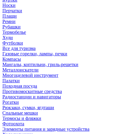
Носки
Перчатки
Плащи
Ремни
Рубашки
Термобелье
Худи
Футболки
Все для туризма
Газовые горелки, лампы, печки
Компасы
Мангалы, коптильни, гриль-решетки
Металлоискатели
Многоцелевой инструмент
Палатки
Походная посуда
Противомоскитные средства
Радиостанции и навигаторы
Рогатки
Рюкзаки, сумки, ягдташи
Спальные мешки
Термосы и фляжки
Фотоохота
Элементы питания и зарядные устройства