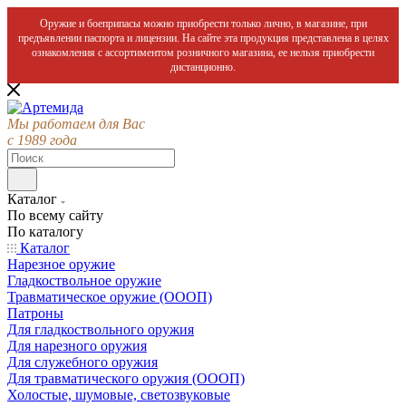
Оружие и боеприпасы можно приобрести только лично, в магазине, при
предъявлении паспорта и лицензии. На сайте эта продукция представлена в целях
ознакомления с ассортиментом розничного магазина, ее нельзя приобрести
дистанционно.
Мы работаем для Вас
с 1989 года
Каталог
По всему сайту
По каталогу
Каталог
Нарезное оружие
Гладкоствольное оружие
Травматическое оружие (ОООП)
Патроны
Для гладкоствольного оружия
Для нарезного оружия
Для служебного оружия
Для травматического оружия (ОООП)
Холостые, шумовые, светозвуковые