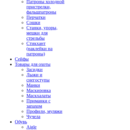
Патроны холодной
пристрелки,
фальшпатроны
Перчатки
Сошки
Станки, упоры,
мешки для
стрельбы
Стикхант
(наклейки на
патроны)
Сейфы
Товары для охоты
Засидки
Лыжи и
снегоступы
Манки
Маскировка
Маскхалаты
Приманки с
запахом
Профили, муляжи
Чучела
Обувь
Aigle