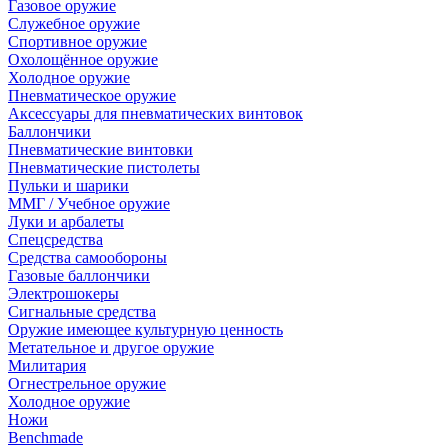
Газовое оружие
Служебное оружие
Спортивное оружие
Охолощённое оружие
Холодное оружие
Пневматическое оружие
Аксессуары для пневматических винтовок
Баллончики
Пневматические винтовки
Пневматические пистолеты
Пульки и шарики
ММГ / Учебное оружие
Луки и арбалеты
Спецсредства
Средства самообороны
Газовые баллончики
Электрошокеры
Сигнальные средства
Оружие имеющее культурную ценность
Метательное и другое оружие
Милитария
Огнестрельное оружие
Холодное оружие
Ножи
Benchmade