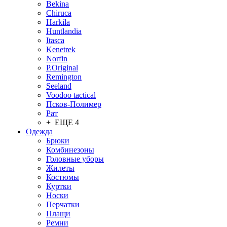
Bekina
Chiruсa
Harkila
Huntlandia
Itasca
Kenetrek
Norfin
P.Original
Remington
Seeland
Voodoo tactical
Псков-Полимер
Рат
+ ЕЩЕ 4
Одежда
Брюки
Комбинезоны
Головные уборы
Жилеты
Костюмы
Куртки
Носки
Перчатки
Плащи
Ремни