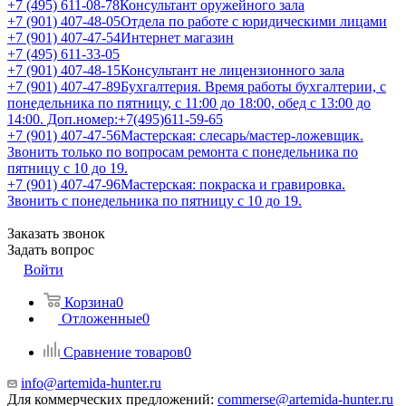
+7 (495) 611-08-78
Консультант оружейного зала
+7 (901) 407-48-05
Отдела по работе с юридическими лицами
+7 (901) 407-47-54
Интернет магазин
+7 (495) 611-33-05
+7 (901) 407-48-15
Консультант не лицензионного зала
+7 (901) 407-47-89
Бухгалтерия. Время работы бухгалтерии, с
понедельника по пятницу, с 11:00 до 18:00, обед с 13:00 до
14:00. Доп.номер:+7(495)611-59-65
+7 (901) 407-47-56
Мастерская: слесарь/мастер-ложевщик.
Звонить только по вопросам ремонта с понедельника по
пятницу с 10 до 19.
+7 (901) 407-47-96
Мастерская: покраска и гравировка.
Звонить с понедельника по пятницу с 10 до 19.
Заказать звонок
Задать вопрос
Войти
Корзина
0
Отложенные
0
Сравнение товаров
0
info@artemida-hunter.ru
Для коммерческих предложений:
commerse@artemida-hunter.ru