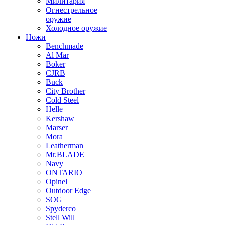
Милитария
Огнестрельное
оружие
Холодное оружие
Ножи
Benchmade
Al Mar
Boker
CJRB
Buck
City Brother
Cold Steel
Helle
Kershaw
Marser
Mora
Leatherman
Mr.BLADE
Navy
ONTARIO
Opinel
Outdoor Edge
SOG
Spyderco
Stell Will