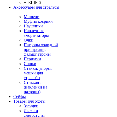
+ ЕЩЕ 6
Аксессуары для стрельбы
Мишени
Муфты коврики
Наушники
Наплечные
амортизаторы
Очки
Патроны холодной
пристрелки,
фальшпатроны
Перчатки
Сошки
Станки, упоры,
мешки для
стрельбы
Стикхант
(наклейки на
патроны)
Сейфы
Товары для охоты
Засидки
Лыжи и
снегоступы