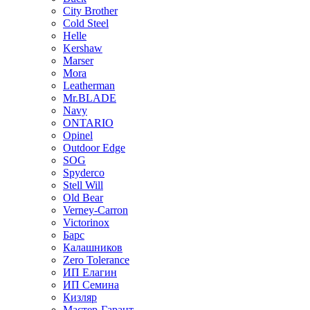
City Brother
Cold Steel
Helle
Kershaw
Marser
Mora
Leatherman
Mr.BLADE
Navy
ONTARIO
Opinel
Outdoor Edge
SOG
Spyderco
Stell Will
Old Bear
Verney-Carron
Victorinox
Барс
Калашников
Zero Tolerance
ИП Елагин
ИП Семина
Кизляр
Мастер-Гарант