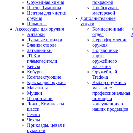
Оружейная химия
покраской
Патчи, Тампоны
Прейскурант
Центры для чистки
мастерской
оружия
Дополнительные
Шомпола
услуги
Аксессуары для оружия
Комиссионный
Антабки
отдел
Дульные насадки
Переоформление
Бланки ствола
оружия
Затыльники
Подарочные
ДТК и
карты
пламегасители
оружейного
Кейсы
магазина
Кобуры
Оружейный
Комплектующие
Trade-in
Краска для оружия
Выбор оружия в
Магазины
магазине:
Мушки
профессиональная
Патронташи
помощь и
Ложи, Комплекты
консультация от
шасси
наших продавцов
Ремни
Чехлы
Приклады, цевья и
рукоятки