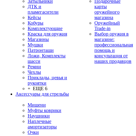
Затыльники
Подарочные
ДТК и
карты
пламегасители
оружейного
Кейсы
магазина
Кобуры
Оружейный
Комплектующие
Trade-in
Краска для оружия
Выбор оружия в
Магазины
магазине:
Мушки
профессиональная
Патронташи
помощь и
Ложи, Комплекты
консультация от
шасси
наших продавцов
Ремни
Чехлы
Приклады, цевья и
рукоятки
+ ЕЩЕ 6
Аксессуары для стрельбы
Мишени
Муфты коврики
Наушники
Наплечные
амортизаторы
Очки