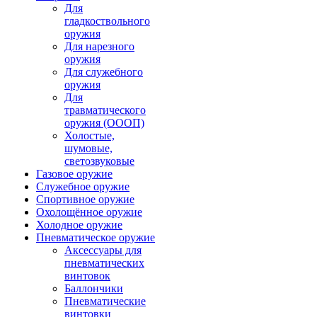
Для
гладкоствольного
оружия
Для нарезного
оружия
Для служебного
оружия
Для
травматического
оружия (ОООП)
Холостые,
шумовые,
светозвуковые
Газовое оружие
Служебное оружие
Спортивное оружие
Охолощённое оружие
Холодное оружие
Пневматическое оружие
Аксессуары для
пневматических
винтовок
Баллончики
Пневматические
винтовки