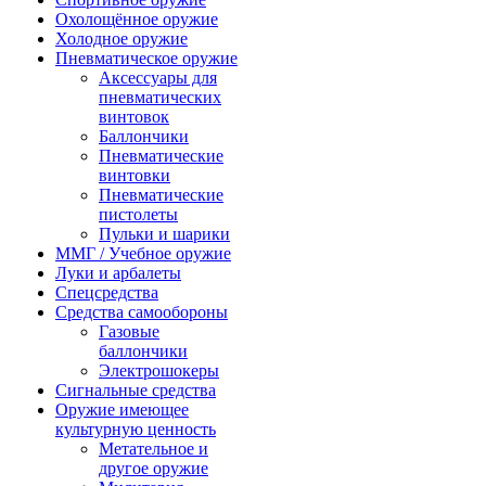
Охолощённое оружие
Холодное оружие
Пневматическое оружие
Аксессуары для
пневматических
винтовок
Баллончики
Пневматические
винтовки
Пневматические
пистолеты
Пульки и шарики
ММГ / Учебное оружие
Луки и арбалеты
Спецсредства
Средства самообороны
Газовые
баллончики
Электрошокеры
Сигнальные средства
Оружие имеющее
культурную ценность
Метательное и
другое оружие