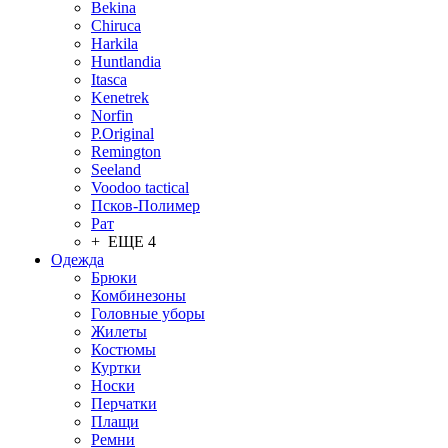
Bekina
Chiruсa
Harkila
Huntlandia
Itasca
Kenetrek
Norfin
P.Original
Remington
Seeland
Voodoo tactical
Псков-Полимер
Рат
+ ЕЩЕ 4
Одежда
Брюки
Комбинезоны
Головные уборы
Жилеты
Костюмы
Куртки
Носки
Перчатки
Плащи
Ремни