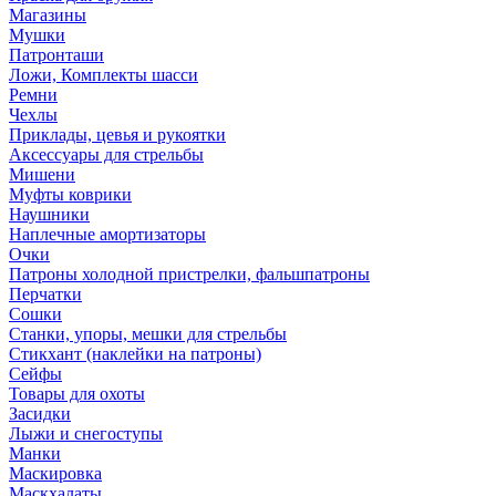
Магазины
Мушки
Патронташи
Ложи, Комплекты шасси
Ремни
Чехлы
Приклады, цевья и рукоятки
Аксессуары для стрельбы
Мишени
Муфты коврики
Наушники
Наплечные амортизаторы
Очки
Патроны холодной пристрелки, фальшпатроны
Перчатки
Сошки
Станки, упоры, мешки для стрельбы
Стикхант (наклейки на патроны)
Сейфы
Товары для охоты
Засидки
Лыжи и снегоступы
Манки
Маскировка
Маскхалаты