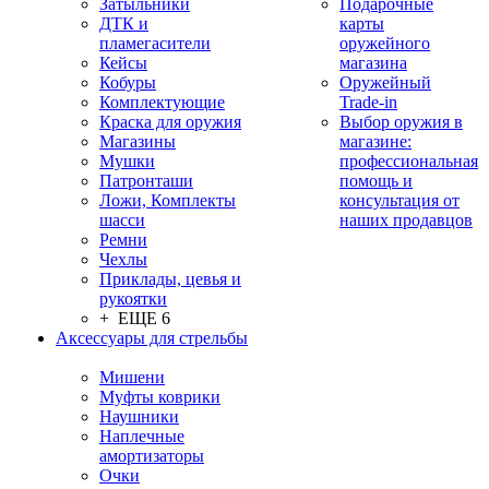
Затыльники
Подарочные
ДТК и
карты
пламегасители
оружейного
Кейсы
магазина
Кобуры
Оружейный
Комплектующие
Trade-in
Краска для оружия
Выбор оружия в
Магазины
магазине:
Мушки
профессиональная
Патронташи
помощь и
Ложи, Комплекты
консультация от
шасси
наших продавцов
Ремни
Чехлы
Приклады, цевья и
рукоятки
+ ЕЩЕ 6
Аксессуары для стрельбы
Мишени
Муфты коврики
Наушники
Наплечные
амортизаторы
Очки