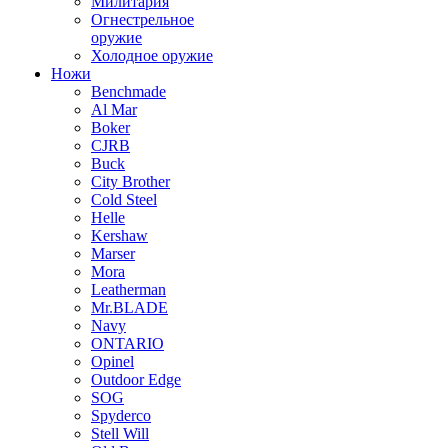
Милитария
Огнестрельное
оружие
Холодное оружие
Ножи
Benchmade
Al Mar
Boker
CJRB
Buck
City Brother
Cold Steel
Helle
Kershaw
Marser
Mora
Leatherman
Mr.BLADE
Navy
ONTARIO
Opinel
Outdoor Edge
SOG
Spyderco
Stell Will