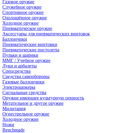
Газовое оружие
Служебное оружие
Спортивное оружие
Охолощённое оружие
Холодное оружие
Пневматическое оружие
Аксессуары для пневматических винтовок
Баллончики
Пневматические винтовки
Пневматические пистолеты
Пульки и шарики
ММГ / Учебное оружие
Луки и арбалеты
Спецсредства
Средства самообороны
Газовые баллончики
Электрошокеры
Сигнальные средства
Оружие имеющее культурную ценность
Метательное и другое оружие
Милитария
Огнестрельное оружие
Холодное оружие
Ножи
Benchmade