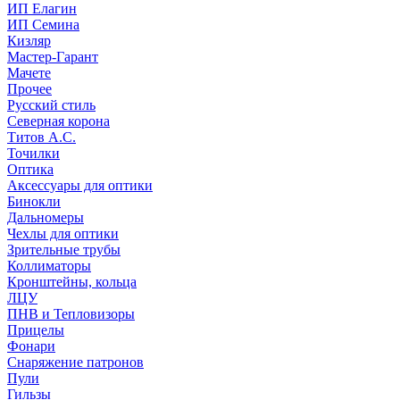
ИП Елагин
ИП Семина
Кизляр
Мастер-Гарант
Мачете
Прочее
Русский стиль
Северная корона
Титов А.С.
Точилки
Оптика
Аксессуары для оптики
Бинокли
Дальномеры
Чехлы для оптики
Зрительные трубы
Коллиматоры
Кронштейны, кольца
ЛЦУ
ПНВ и Тепловизоры
Прицелы
Фонари
Снаряжение патронов
Пули
Гильзы