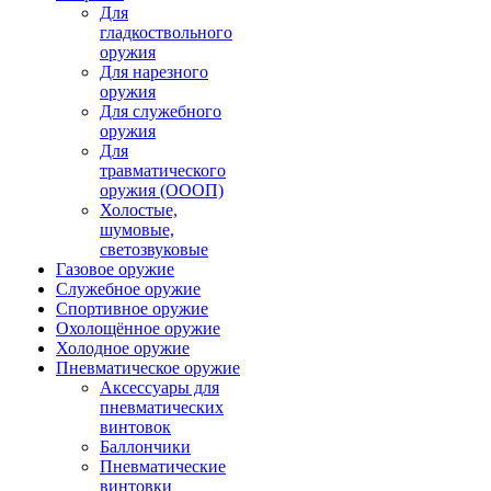
Для
гладкоствольного
оружия
Для нарезного
оружия
Для служебного
оружия
Для
травматического
оружия (ОООП)
Холостые,
шумовые,
светозвуковые
Газовое оружие
Служебное оружие
Спортивное оружие
Охолощённое оружие
Холодное оружие
Пневматическое оружие
Аксессуары для
пневматических
винтовок
Баллончики
Пневматические
винтовки