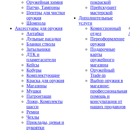
Оружейная химия
покраской
Патчи, Тампоны
Прейскурант
Центры для чистки
мастерской
оружия
Дополнительные
Шомпола
услуги
Аксессуары для оружия
Комиссионный
Антабки
отдел
Дульные насадки
Переоформление
Бланки ствола
оружия
Затыльники
Подарочные
ДТК и
карты
пламегасители
оружейного
Кейсы
магазина
Кобуры
Оружейный
Комплектующие
Trade-in
Краска для оружия
Выбор оружия в
Магазины
магазине:
Мушки
профессиональная
Патронташи
помощь и
Ложи, Комплекты
консультация от
шасси
наших продавцов
Ремни
Чехлы
Приклады, цевья и
рукоятки