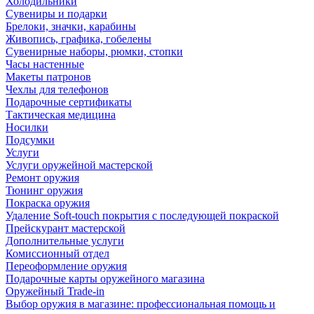
Холодильники
Сувениры и подарки
Брелоки, значки, карабины
Живопись, графика, гобелены
Сувенирные наборы, рюмки, стопки
Часы настенные
Макеты патронов
Чехлы для телефонов
Подарочные сертификаты
Тактическая медицина
Носилки
Подсумки
Услуги
Услуги оружейной мастерской
Ремонт оружия
Тюнинг оружия
Покраска оружия
Удаление Soft-touch покрытия с последующей покраской
Прейскурант мастерской
Дополнительные услуги
Комиссионный отдел
Переоформление оружия
Подарочные карты оружейного магазина
Оружейный Trade-in
Выбор оружия в магазине: профессиональная помощь и