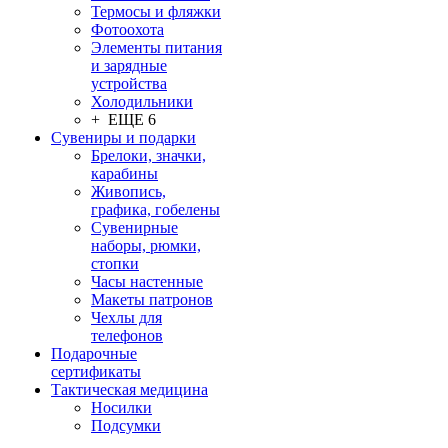
Термосы и фляжки
Фотоохота
Элементы питания
и зарядные
устройства
Холодильники
+ ЕЩЕ 6
Сувениры и подарки
Брелоки, значки,
карабины
Живопись,
графика, гобелены
Сувенирные
наборы, рюмки,
стопки
Часы настенные
Макеты патронов
Чехлы для
телефонов
Подарочные
сертификаты
Тактическая медицина
Носилки
Подсумки