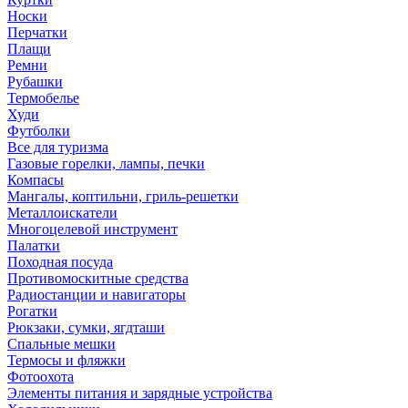
Носки
Перчатки
Плащи
Ремни
Рубашки
Термобелье
Худи
Футболки
Все для туризма
Газовые горелки, лампы, печки
Компасы
Мангалы, коптильни, гриль-решетки
Металлоискатели
Многоцелевой инструмент
Палатки
Походная посуда
Противомоскитные средства
Радиостанции и навигаторы
Рогатки
Рюкзаки, сумки, ягдташи
Спальные мешки
Термосы и фляжки
Фотоохота
Элементы питания и зарядные устройства