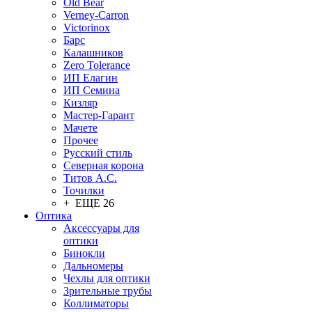
Old Bear
Verney-Carron
Victorinox
Барс
Калашников
Zero Tolerance
ИП Елагин
ИП Семина
Кизляр
Мастер-Гарант
Мачете
Прочее
Русский стиль
Северная корона
Титов А.С.
Точилки
+ ЕЩЕ 26
Оптика
Аксессуары для
оптики
Бинокли
Дальномеры
Чехлы для оптики
Зрительные трубы
Коллиматоры