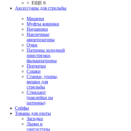
+ ЕЩЕ 6
Аксессуары для стрельбы
Мишени
Муфты коврики
Наушники
Наплечные
амортизаторы
Очки
Патроны холодной
пристрелки,
фальшпатроны
Перчатки
Сошки
Станки, упоры,
мешки для
стрельбы
Стикхант
(наклейки на
патроны)
Сейфы
Товары для охоты
Засидки
Лыжи и
снегоступы