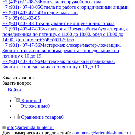
+7 (495) 611-08-78
Консультант оружейного зала
+7 (901) 407-48-05
Отдела по работе с юридическими лицами
+7 (901) 407-47-54
Интернет магазин
+7 (495) 611-33-05
+7 (901) 407-48-15
Консультант не лицензионного зала
+7 (901) 407-47-89
Бухгалтерия. Время работы бухгалтерии, с
понедельника по пятницу, с 11:00 до 18:00, обед с 13:00 до
14:00. Доп.номер:+7(495)611-59-65
+7 (901) 407-47-56
Мастерская: слесарь/мастер-ложевщик.
Звонить только по вопросам ремонта с понедельника по
пятницу с 10 до 19.
+7 (901) 407-47-96
Мастерская: покраска и гравировка.
Звонить с понедельника по пятницу с 10 до 19.
Заказать звонок
Задать вопрос
Войти
Корзина
0
Отложенные
0
Сравнение товаров
0
info@artemida-hunter.ru
Для коммерческих предложений:
commerse@artemida-hunter.ru