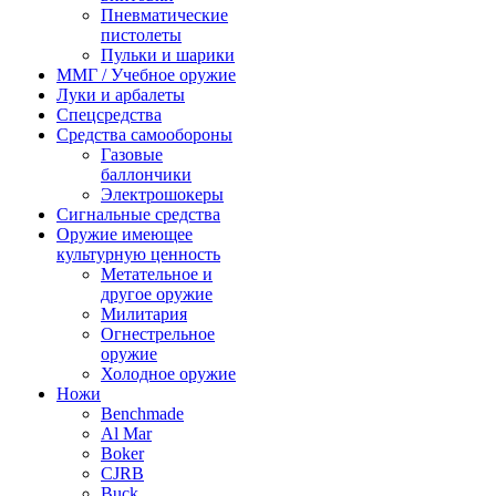
Пневматические
пистолеты
Пульки и шарики
ММГ / Учебное оружие
Луки и арбалеты
Спецсредства
Средства самообороны
Газовые
баллончики
Электрошокеры
Сигнальные средства
Оружие имеющее
культурную ценность
Метательное и
другое оружие
Милитария
Огнестрельное
оружие
Холодное оружие
Ножи
Benchmade
Al Mar
Boker
CJRB
Buck