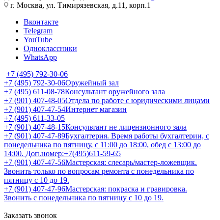
г. Москва, ул. Тимирязевская, д.11, корп.1
Вконтакте
Telegram
YouTube
Одноклассники
WhatsApp
+7 (495) 792-30-06
+7 (495) 792-30-06
Оружейный зал
+7 (495) 611-08-78
Консультант оружейного зала
+7 (901) 407-48-05
Отдела по работе с юридическими лицами
+7 (901) 407-47-54
Интернет магазин
+7 (495) 611-33-05
+7 (901) 407-48-15
Консультант не лицензионного зала
+7 (901) 407-47-89
Бухгалтерия. Время работы бухгалтерии, с
понедельника по пятницу, с 11:00 до 18:00, обед с 13:00 до
14:00. Доп.номер:+7(495)611-59-65
+7 (901) 407-47-56
Мастерская: слесарь/мастер-ложевщик.
Звонить только по вопросам ремонта с понедельника по
пятницу с 10 до 19.
+7 (901) 407-47-96
Мастерская: покраска и гравировка.
Звонить с понедельника по пятницу с 10 до 19.
Заказать звонок