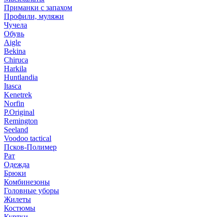
Приманки с запахом
Профили, муляжи
Чучела
Обувь
Aigle
Bekina
Chiruсa
Harkila
Huntlandia
Itasca
Kenetrek
Norfin
P.Original
Remington
Seeland
Voodoo tactical
Псков-Полимер
Рат
Одежда
Брюки
Комбинезоны
Головные уборы
Жилеты
Костюмы
Куртки