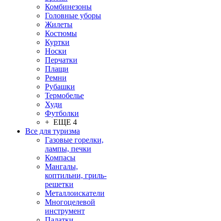
Комбинезоны
Головные уборы
Жилеты
Костюмы
Куртки
Носки
Перчатки
Плащи
Ремни
Рубашки
Термобелье
Худи
Футболки
+ ЕЩЕ 4
Все для туризма
Газовые горелки,
лампы, печки
Компасы
Мангалы,
коптильни, гриль-
решетки
Металлоискатели
Многоцелевой
инструмент
Палатки