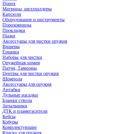
Порох
Матрицы, шеллхолдеры
Капсюли
Оборудование и инструменты
Пороховницы
Прокладки
Пыжи
Аксессуары для чистки оружия
Вишеры
Ёршики
Наборы для чистки
Оружейная химия
Патчи, Тампоны
Центры для чистки оружия
Шомпола
Аксессуары для оружия
Антабки
Дульные насадки
Бланки ствола
Затыльники
ДТК и пламегасители
Кейсы
Кобуры
Комплектующие
Краска для оружия