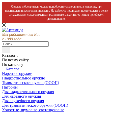
Оружие и боеприпасы можно приобрести только лично, в магазине, при
предъявлении паспорта и лицензии. На сайте эта продукция представлена в целях
ознакомления с ассортиментом розничного магазина, ее нельзя приобрести
дистанционно.
Мы работаем для Вас
с 1989 года
Каталог
По всему сайту
По каталогу
Каталог
Нарезное оружие
Гладкоствольное оружие
Травматическое оружие (ОООП)
Патроны
Для гладкоствольного оружия
Для нарезного оружия
Для служебного оружия
Для травматического оружия (ОООП)
Холостые, шумовые, светозвуковые