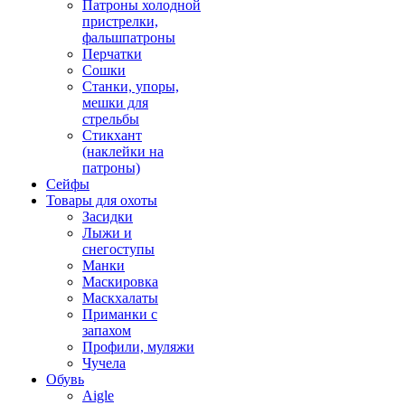
Патроны холодной
пристрелки,
фальшпатроны
Перчатки
Сошки
Станки, упоры,
мешки для
стрельбы
Стикхант
(наклейки на
патроны)
Сейфы
Товары для охоты
Засидки
Лыжи и
снегоступы
Манки
Маскировка
Маскхалаты
Приманки с
запахом
Профили, муляжи
Чучела
Обувь
Aigle