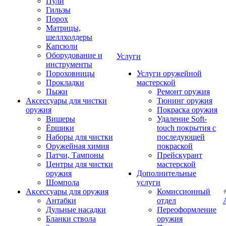
Пули
Гильзы
Порох
Матрицы,
шеллхолдеры
Капсюли
Оборудование и
Услуги
инструменты
Пороховницы
Услуги оружейной
Прокладки
мастерской
Пыжи
Ремонт оружия
Аксессуары для чистки
Тюнинг оружия
оружия
Покраска оружия
Вишеры
Удаление Soft-
Ёршики
touch покрытия с
Наборы для чистки
последующей
Оружейная химия
покраской
Патчи, Тампоны
Прейскурант
Центры для чистки
мастерской
оружия
Дополнительные
Шомпола
услуги
Аксессуары для оружия
Комиссионный
Антабки
отдел
Дульные насадки
Переоформление
Бланки ствола
оружия