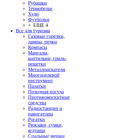
Рубашки
Термобелье
Худи
Футболки
+ ЕЩЕ 4
Все для туризма
Газовые горелки,
лампы, печки
Компасы
Мангалы,
коптильни, гриль-
решетки
Металлоискатели
Многоцелевой
инструмент
Палатки
Походная посуда
Противомоскитные
средства
Радиостанции и
навигаторы
Рогатки
Рюкзаки, сумки,
ягдташи
Спальные мешки