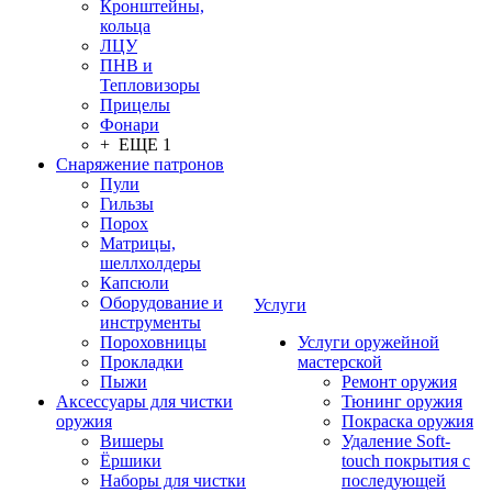
Кронштейны,
кольца
ЛЦУ
ПНВ и
Тепловизоры
Прицелы
Фонари
+ ЕЩЕ 1
Снаряжение патронов
Пули
Гильзы
Порох
Матрицы,
шеллхолдеры
Капсюли
Оборудование и
Услуги
инструменты
Пороховницы
Услуги оружейной
Прокладки
мастерской
Пыжи
Ремонт оружия
Аксессуары для чистки
Тюнинг оружия
оружия
Покраска оружия
Вишеры
Удаление Soft-
Ёршики
touch покрытия с
Наборы для чистки
последующей