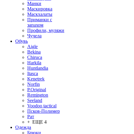
Манки
Маскировка
Маскхалаты
Приманки с
запахом
Профили, муляжи
Чучела
Обувь
Aigle
Bekina
Chiruсa
Harkila
Huntlandia
Itasca
Kenetrek
Norfin
P.Original
Remington
Seeland
Voodoo tactical
Псков-Полимер
Рат
+ ЕЩЕ 4
Одежда
Брюки