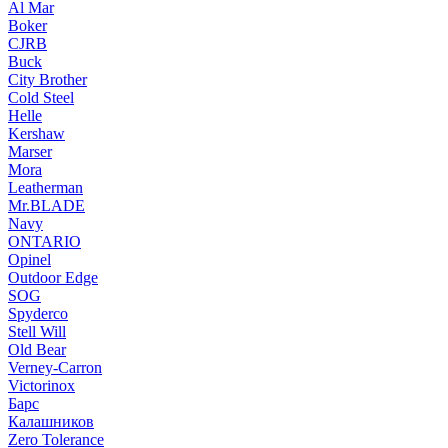
Al Mar
Boker
CJRB
Buck
City Brother
Cold Steel
Helle
Kershaw
Marser
Mora
Leatherman
Mr.BLADE
Navy
ONTARIO
Opinel
Outdoor Edge
SOG
Spyderco
Stell Will
Old Bear
Verney-Carron
Victorinox
Барс
Калашников
Zero Tolerance