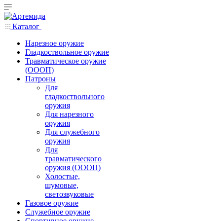
Каталог
Нарезное оружие
Гладкоствольное оружие
Травматическое оружие
(ОООП)
Патроны
Для
гладкоствольного
оружия
Для нарезного
оружия
Для служебного
оружия
Для
травматического
оружия (ОООП)
Холостые,
шумовые,
светозвуковые
Газовое оружие
Служебное оружие
Спортивное оружие