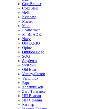
City Brother
Cold Steel
Helle
Kershaw
Marser
Mora
Leatherman
Mr.BLADE
Navy
ONTARIO
Opinel
Outdoor Edge
SOG
Spyderco
Stell Will
Old Bear
Verney-Carron
Victorinox
Барс
Калашников
Zero Tolerance
ИП Елагин
ИП Семина
Кизляр
Мастер-Гарант