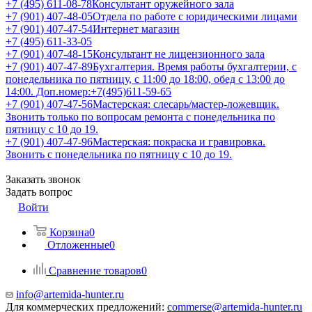
+7 (495) 611-08-78
Консультант оружейного зала
+7 (901) 407-48-05
Отдела по работе с юридическими лицами
+7 (901) 407-47-54
Интернет магазин
+7 (495) 611-33-05
+7 (901) 407-48-15
Консультант не лицензионного зала
+7 (901) 407-47-89
Бухгалтерия. Время работы бухгалтерии, с
понедельника по пятницу, с 11:00 до 18:00, обед с 13:00 до
14:00. Доп.номер:+7(495)611-59-65
+7 (901) 407-47-56
Мастерская: слесарь/мастер-ложевщик.
Звонить только по вопросам ремонта с понедельника по
пятницу с 10 до 19.
+7 (901) 407-47-96
Мастерская: покраска и гравировка.
Звонить с понедельника по пятницу с 10 до 19.
Заказать звонок
Задать вопрос
Войти
Корзина
0
Отложенные
0
Сравнение товаров
0
info@artemida-hunter.ru
Для коммерческих предложений:
commerse@artemida-hunter.ru