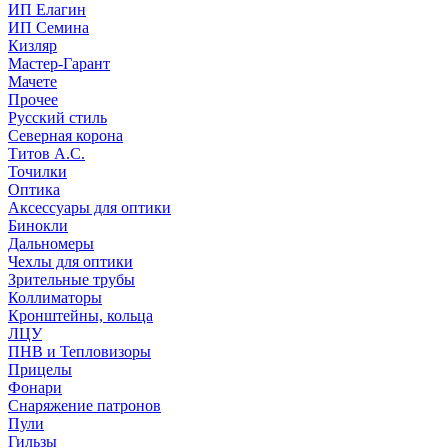
ИП Елагин
ИП Семина
Кизляр
Мастер-Гарант
Мачете
Прочее
Русский стиль
Северная корона
Титов А.С.
Точилки
Оптика
Аксессуары для оптики
Бинокли
Дальномеры
Чехлы для оптики
Зрительные трубы
Коллиматоры
Кронштейны, кольца
ЛЦУ
ПНВ и Тепловизоры
Прицелы
Фонари
Снаряжение патронов
Пули
Гильзы