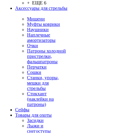
+ ЕЩЕ 6
Аксессуары для стрельбы
Мишени
Муфты коврики
Наушники
Наплечные
амортизаторы
Очки
Патроны холодной
пристрелки,
фальшпатроны
Перчатки
Сошки
Станки, упоры,
мешки для
стрельбы
Стикхант
(наклейки на
патроны)
Сейфы
Товары для охоты
Засидки
Лыжи и
снегоступы