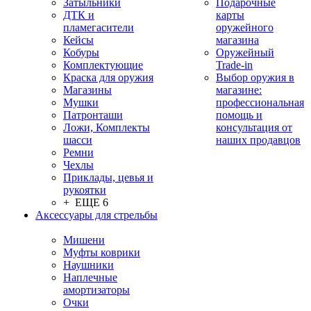
Затыльники
Подарочные
ДТК и
карты
пламегасители
оружейного
Кейсы
магазина
Кобуры
Оружейный
Комплектующие
Trade-in
Краска для оружия
Выбор оружия в
Магазины
магазине:
Мушки
профессиональная
Патронташи
помощь и
Ложи, Комплекты
консультация от
шасси
наших продавцов
Ремни
Чехлы
Приклады, цевья и
рукоятки
+ ЕЩЕ 6
Аксессуары для стрельбы
Мишени
Муфты коврики
Наушники
Наплечные
амортизаторы
Очки