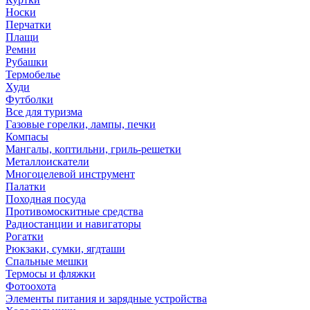
Носки
Перчатки
Плащи
Ремни
Рубашки
Термобелье
Худи
Футболки
Все для туризма
Газовые горелки, лампы, печки
Компасы
Мангалы, коптильни, гриль-решетки
Металлоискатели
Многоцелевой инструмент
Палатки
Походная посуда
Противомоскитные средства
Радиостанции и навигаторы
Рогатки
Рюкзаки, сумки, ягдташи
Спальные мешки
Термосы и фляжки
Фотоохота
Элементы питания и зарядные устройства