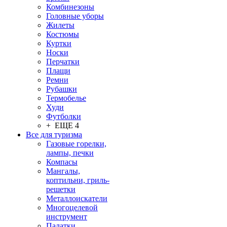
Комбинезоны
Головные уборы
Жилеты
Костюмы
Куртки
Носки
Перчатки
Плащи
Ремни
Рубашки
Термобелье
Худи
Футболки
+ ЕЩЕ 4
Все для туризма
Газовые горелки,
лампы, печки
Компасы
Мангалы,
коптильни, гриль-
решетки
Металлоискатели
Многоцелевой
инструмент
Палатки