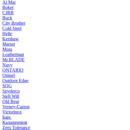
Al Mar
Boker
CJRB
Buck
City Brother
Cold Steel
Helle
Kershaw
Marser
Mora
Leatherman
Mr.BLADE
Navy
ONTARIO
Opinel
Outdoor Edge
SOG
Spyderco
Stell Will
Old Bear
Verney-Carron
Victorinox
Барс
Калашников
Zero Tolerance