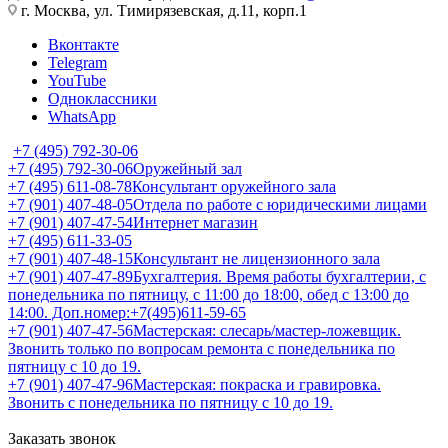
г. Москва, ул. Тимирязевская, д.11, корп.1
Вконтакте
Telegram
YouTube
Одноклассники
WhatsApp
+7 (495) 792-30-06
+7 (495) 792-30-06
Оружейный зал
+7 (495) 611-08-78
Консультант оружейного зала
+7 (901) 407-48-05
Отдела по работе с юридическими лицами
+7 (901) 407-47-54
Интернет магазин
+7 (495) 611-33-05
+7 (901) 407-48-15
Консультант не лицензионного зала
+7 (901) 407-47-89
Бухгалтерия. Время работы бухгалтерии, с
понедельника по пятницу, с 11:00 до 18:00, обед с 13:00 до
14:00. Доп.номер:+7(495)611-59-65
+7 (901) 407-47-56
Мастерская: слесарь/мастер-ложевщик.
Звонить только по вопросам ремонта с понедельника по
пятницу с 10 до 19.
+7 (901) 407-47-96
Мастерская: покраска и гравировка.
Звонить с понедельника по пятницу с 10 до 19.
Заказать звонок