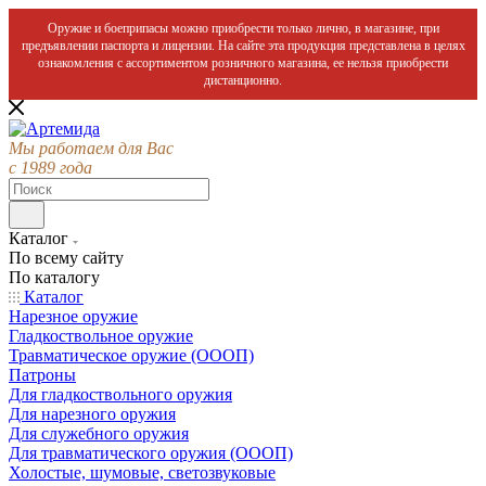
Оружие и боеприпасы можно приобрести только лично, в магазине, при
предъявлении паспорта и лицензии. На сайте эта продукция представлена в целях
ознакомления с ассортиментом розничного магазина, ее нельзя приобрести
дистанционно.
Мы работаем для Вас
с 1989 года
Каталог
По всему сайту
По каталогу
Каталог
Нарезное оружие
Гладкоствольное оружие
Травматическое оружие (ОООП)
Патроны
Для гладкоствольного оружия
Для нарезного оружия
Для служебного оружия
Для травматического оружия (ОООП)
Холостые, шумовые, светозвуковые