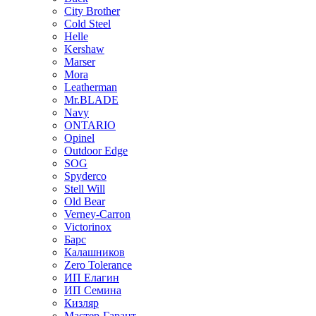
City Brother
Cold Steel
Helle
Kershaw
Marser
Mora
Leatherman
Mr.BLADE
Navy
ONTARIO
Opinel
Outdoor Edge
SOG
Spyderco
Stell Will
Old Bear
Verney-Carron
Victorinox
Барс
Калашников
Zero Tolerance
ИП Елагин
ИП Семина
Кизляр
Мастер-Гарант