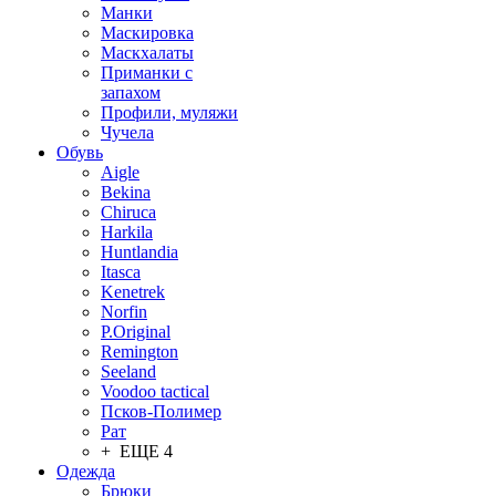
Манки
Маскировка
Маскхалаты
Приманки с
запахом
Профили, муляжи
Чучела
Обувь
Aigle
Bekina
Chiruсa
Harkila
Huntlandia
Itasca
Kenetrek
Norfin
P.Original
Remington
Seeland
Voodoo tactical
Псков-Полимер
Рат
+ ЕЩЕ 4
Одежда
Брюки