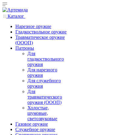
Каталог
Нарезное оружие
Гладкоствольное оружие
Травматическое оружие
(ОООП)
Патроны
Для
гладкоствольного
оружия
Для нарезного
оружия
Для служебного
оружия
Для
травматического
оружия (ОООП)
Холостые,
шумовые,
светозвуковые
Газовое оружие
Служебное оружие
Спортивное оружие