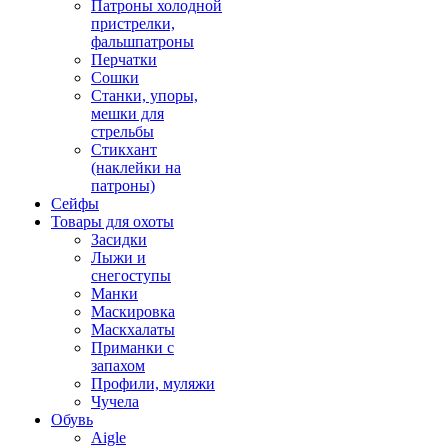
Патроны холодной
пристрелки,
фальшпатроны
Перчатки
Сошки
Станки, упоры,
мешки для
стрельбы
Стикхант
(наклейки на
патроны)
Сейфы
Товары для охоты
Засидки
Лыжи и
снегоступы
Манки
Маскировка
Маскхалаты
Приманки с
запахом
Профили, муляжи
Чучела
Обувь
Aigle