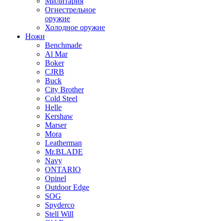
Милитария
Огнестрельное
оружие
Холодное оружие
Ножи
Benchmade
Al Mar
Boker
CJRB
Buck
City Brother
Cold Steel
Helle
Kershaw
Marser
Mora
Leatherman
Mr.BLADE
Navy
ONTARIO
Opinel
Outdoor Edge
SOG
Spyderco
Stell Will