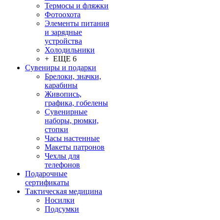
Термосы и фляжки
Фотоохота
Элементы питания
и зарядные
устройства
Холодильники
+ ЕЩЕ 6
Сувениры и подарки
Брелоки, значки,
карабины
Живопись,
графика, гобелены
Сувенирные
наборы, рюмки,
стопки
Часы настенные
Макеты патронов
Чехлы для
телефонов
Подарочные
сертификаты
Тактическая медицина
Носилки
Подсумки