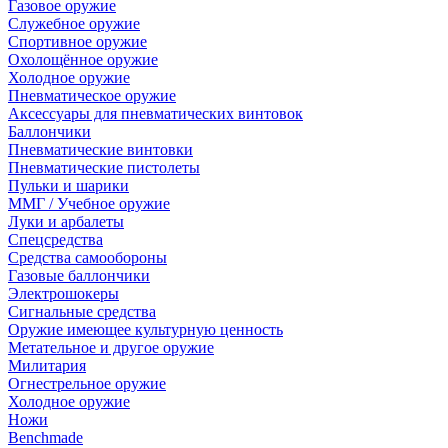
Газовое оружие
Служебное оружие
Спортивное оружие
Охолощённое оружие
Холодное оружие
Пневматическое оружие
Аксессуары для пневматических винтовок
Баллончики
Пневматические винтовки
Пневматические пистолеты
Пульки и шарики
ММГ / Учебное оружие
Луки и арбалеты
Спецсредства
Средства самообороны
Газовые баллончики
Электрошокеры
Сигнальные средства
Оружие имеющее культурную ценность
Метательное и другое оружие
Милитария
Огнестрельное оружие
Холодное оружие
Ножи
Benchmade