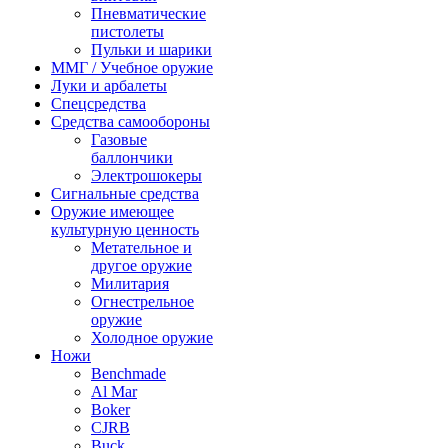
Пневматические
пистолеты
Пульки и шарики
ММГ / Учебное оружие
Луки и арбалеты
Спецсредства
Средства самообороны
Газовые
баллончики
Электрошокеры
Сигнальные средства
Оружие имеющее
культурную ценность
Метательное и
другое оружие
Милитария
Огнестрельное
оружие
Холодное оружие
Ножи
Benchmade
Al Mar
Boker
CJRB
Buck