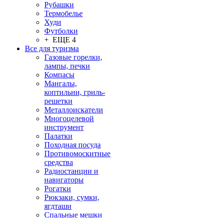
Рубашки
Термобелье
Худи
Футболки
+ ЕЩЕ 4
Все для туризма
Газовые горелки,
лампы, печки
Компасы
Мангалы,
коптильни, гриль-
решетки
Металлоискатели
Многоцелевой
инструмент
Палатки
Походная посуда
Противомоскитные
средства
Радиостанции и
навигаторы
Рогатки
Рюкзаки, сумки,
ягдташи
Спальные мешки