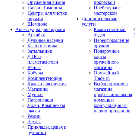
Оружейная химия
покраской
Патчи, Тампоны
Прейскурант
Центры для чистки
мастерской
оружия
Дополнительные
Шомпола
услуги
Аксессуары для оружия
Комиссионный
Антабки
отдел
Дульные насадки
Переоформление
Бланки ствола
оружия
Затыльники
Подарочные
ДТК и
карты
пламегасители
оружейного
Кейсы
магазина
Кобуры
Оружейный
Комплектующие
Trade-in
Краска для оружия
Выбор оружия в
Магазины
магазине:
Мушки
профессиональная
Патронташи
помощь и
Ложи, Комплекты
консультация от
шасси
наших продавцов
Ремни
Чехлы
Приклады, цевья и
рукоятки