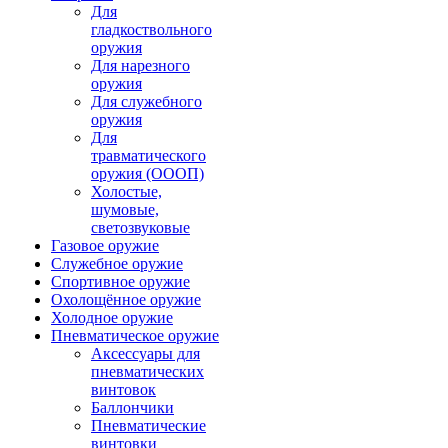
Для
гладкоствольного
оружия
Для нарезного
оружия
Для служебного
оружия
Для
травматического
оружия (ОООП)
Холостые,
шумовые,
светозвуковые
Газовое оружие
Служебное оружие
Спортивное оружие
Охолощённое оружие
Холодное оружие
Пневматическое оружие
Аксессуары для
пневматических
винтовок
Баллончики
Пневматические
винтовки