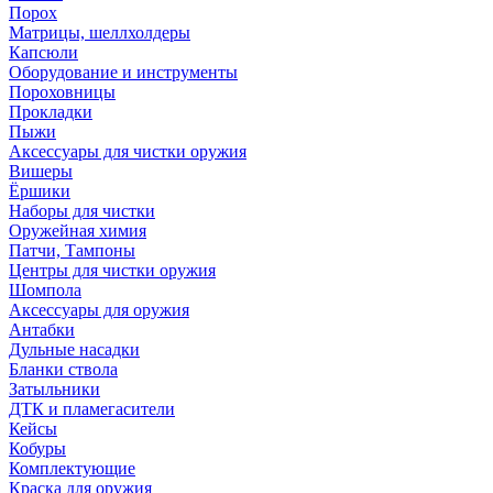
Порох
Матрицы, шеллхолдеры
Капсюли
Оборудование и инструменты
Пороховницы
Прокладки
Пыжи
Аксессуары для чистки оружия
Вишеры
Ёршики
Наборы для чистки
Оружейная химия
Патчи, Тампоны
Центры для чистки оружия
Шомпола
Аксессуары для оружия
Антабки
Дульные насадки
Бланки ствола
Затыльники
ДТК и пламегасители
Кейсы
Кобуры
Комплектующие
Краска для оружия