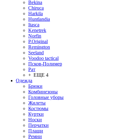
Bekina
Chiruсa
Harkila
Huntlandia
Itasca
Kenetrek
Norfin
P.Original
Remington
Seeland
Voodoo tactical
Псков-Полимер
Рат
+ ЕЩЕ 4
Одежда
Брюки
Комбинезоны
Головные уборы
Жилеты
Костюмы
Куртки
Носки
Перчатки
Плащи
Ремни