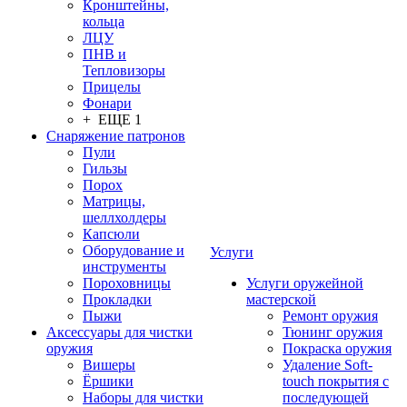
Кронштейны,
кольца
ЛЦУ
ПНВ и
Тепловизоры
Прицелы
Фонари
+ ЕЩЕ 1
Снаряжение патронов
Пули
Гильзы
Порох
Матрицы,
шеллхолдеры
Капсюли
Оборудование и
Услуги
инструменты
Пороховницы
Услуги оружейной
Прокладки
мастерской
Пыжи
Ремонт оружия
Аксессуары для чистки
Тюнинг оружия
оружия
Покраска оружия
Вишеры
Удаление Soft-
Ёршики
touch покрытия с
Наборы для чистки
последующей