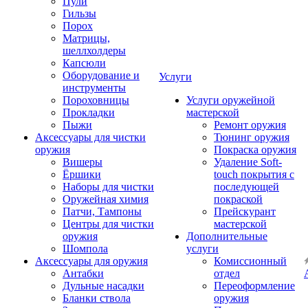
Пули
Гильзы
Порох
Матрицы,
шеллхолдеры
Капсюли
Оборудование и
Услуги
инструменты
Пороховницы
Услуги оружейной
Прокладки
мастерской
Пыжи
Ремонт оружия
Аксессуары для чистки
Тюнинг оружия
оружия
Покраска оружия
Вишеры
Удаление Soft-
Ёршики
touch покрытия с
Наборы для чистки
последующей
Оружейная химия
покраской
Патчи, Тампоны
Прейскурант
Центры для чистки
мастерской
оружия
Дополнительные
Шомпола
услуги
Аксессуары для оружия
Комиссионный
Антабки
отдел
Дульные насадки
Переоформление
Бланки ствола
оружия