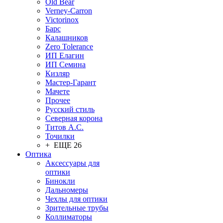
Old Bear
Verney-Carron
Victorinox
Барс
Калашников
Zero Tolerance
ИП Елагин
ИП Семина
Кизляр
Мастер-Гарант
Мачете
Прочее
Русский стиль
Северная корона
Титов А.С.
Точилки
+ ЕЩЕ 26
Оптика
Аксессуары для
оптики
Бинокли
Дальномеры
Чехлы для оптики
Зрительные трубы
Коллиматоры