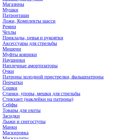
Магазины
Мушки
Патронташи
Ложи, Комплекты шасси
Ремни
Чехлы
Приклады, цевья и рукоятки
Аксессуары для стрельбы
Мишени
Муфты коврики
Наушники
Наплечные амортизаторы
Очки
Патроны холодной пристрелки, фальшпатроны
Перчатки
Сошки
Станки, упоры, мешки для стрельбы
Стикхант (наклейки на патроны)
Сейфы
Товары для охоты
Засидки
Лыжи и снегоступы
Манки
Маскировка
Маскхалаты