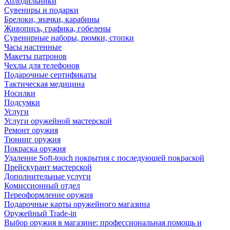
Холодильники
Сувениры и подарки
Брелоки, значки, карабины
Живопись, графика, гобелены
Сувенирные наборы, рюмки, стопки
Часы настенные
Макеты патронов
Чехлы для телефонов
Подарочные сертификаты
Тактическая медицина
Носилки
Подсумки
Услуги
Услуги оружейной мастерской
Ремонт оружия
Тюнинг оружия
Покраска оружия
Удаление Soft-touch покрытия с последующей покраской
Прейскурант мастерской
Дополнительные услуги
Комиссионный отдел
Переоформление оружия
Подарочные карты оружейного магазина
Оружейный Trade-in
Выбор оружия в магазине: профессиональная помощь и