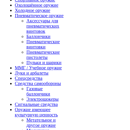
Охолощённое оружие
Холодное оружие
Пневматическое оружие
Аксессуары для
пневматических
винтовок
Баллончики
Пневматические
винтовки
Пневматические
пистолеты
Пульки и шарики
ММГ / Учебное оружие
Луки и арбалеты
Спецсредства
Средства самообороны
Газовые
баллончики
Электрошокеры
Сигнальные средства
Оружие имеющее
культурную ценность
Метательное и
другое оружие