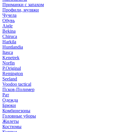
Приманки с запахом
Профили, муляжи
Чучела
Обувь
Aigle
Bekina
Chiruсa
Harkila
Huntlandia
Itasca
Kenetrek
Norfin
P.Original
Remington
Seeland
Voodoo tactical
Псков-Полимер
Рат
Одежда
Брюки
Комбинезоны
Головные уборы
Жилеты
Костюмы
Куртки