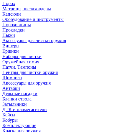
Порох
Матрицы, шеллхолдеры
Капсюли
Оборудование и инструменты
Пороховницы
Прокладки
Пыжи
Аксессуары для чистки оружия
Вишеры
Ёршики
Наборы для чистки
Оружейная химия
Патчи, Тампоны
Центры для чистки оружия
Шомпола
Аксессуары для оружия
Антабки
Дульные насадки
Бланки ствола
Затыльники
ДТК и пламегасители
Кейсы
Кобуры
Комплектующие
Краска для оружия