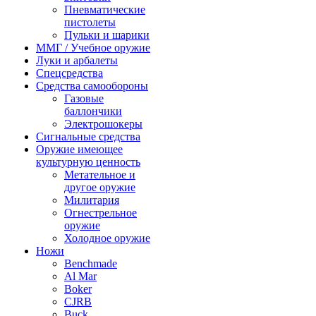
Пневматические
пистолеты
Пульки и шарики
ММГ / Учебное оружие
Луки и арбалеты
Спецсредства
Средства самообороны
Газовые
баллончики
Электрошокеры
Сигнальные средства
Оружие имеющее
культурную ценность
Метательное и
другое оружие
Милитария
Огнестрельное
оружие
Холодное оружие
Ножи
Benchmade
Al Mar
Boker
CJRB
Buck