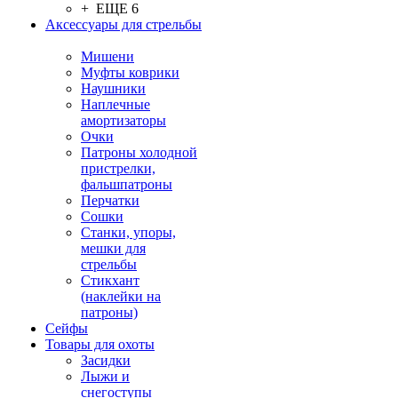
+ ЕЩЕ 6
Аксессуары для стрельбы
Мишени
Муфты коврики
Наушники
Наплечные
амортизаторы
Очки
Патроны холодной
пристрелки,
фальшпатроны
Перчатки
Сошки
Станки, упоры,
мешки для
стрельбы
Стикхант
(наклейки на
патроны)
Сейфы
Товары для охоты
Засидки
Лыжи и
снегоступы