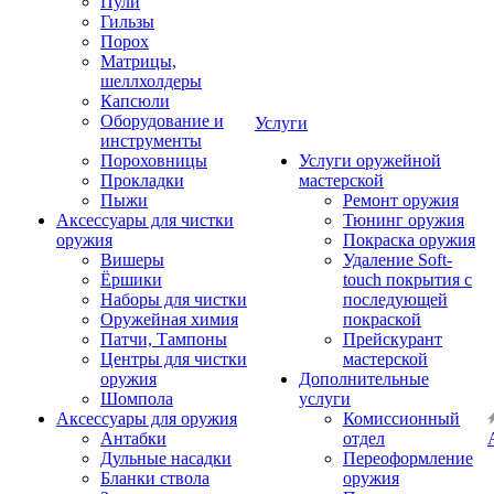
Пули
Гильзы
Порох
Матрицы,
шеллхолдеры
Капсюли
Оборудование и
Услуги
инструменты
Пороховницы
Услуги оружейной
Прокладки
мастерской
Пыжи
Ремонт оружия
Аксессуары для чистки
Тюнинг оружия
оружия
Покраска оружия
Вишеры
Удаление Soft-
Ёршики
touch покрытия с
Наборы для чистки
последующей
Оружейная химия
покраской
Патчи, Тампоны
Прейскурант
Центры для чистки
мастерской
оружия
Дополнительные
Шомпола
услуги
Аксессуары для оружия
Комиссионный
Антабки
отдел
Дульные насадки
Переоформление
Бланки ствола
оружия