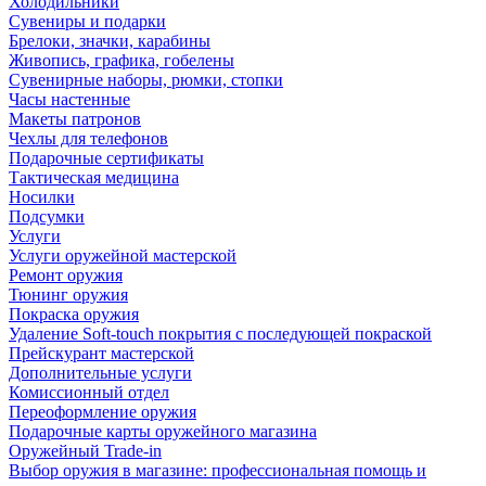
Холодильники
Сувениры и подарки
Брелоки, значки, карабины
Живопись, графика, гобелены
Сувенирные наборы, рюмки, стопки
Часы настенные
Макеты патронов
Чехлы для телефонов
Подарочные сертификаты
Тактическая медицина
Носилки
Подсумки
Услуги
Услуги оружейной мастерской
Ремонт оружия
Тюнинг оружия
Покраска оружия
Удаление Soft-touch покрытия с последующей покраской
Прейскурант мастерской
Дополнительные услуги
Комиссионный отдел
Переоформление оружия
Подарочные карты оружейного магазина
Оружейный Trade-in
Выбор оружия в магазине: профессиональная помощь и