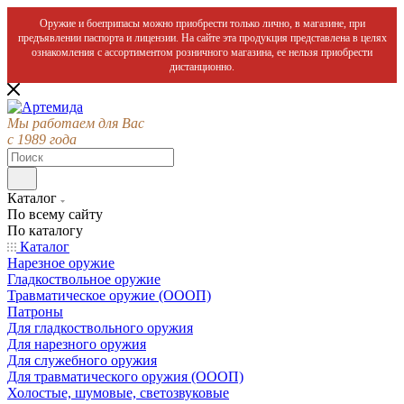
Оружие и боеприпасы можно приобрести только лично, в магазине, при
предъявлении паспорта и лицензии. На сайте эта продукция представлена в целях
ознакомления с ассортиментом розничного магазина, ее нельзя приобрести
дистанционно.
Мы работаем для Вас
с 1989 года
Каталог
По всему сайту
По каталогу
Каталог
Нарезное оружие
Гладкоствольное оружие
Травматическое оружие (ОООП)
Патроны
Для гладкоствольного оружия
Для нарезного оружия
Для служебного оружия
Для травматического оружия (ОООП)
Холостые, шумовые, светозвуковые