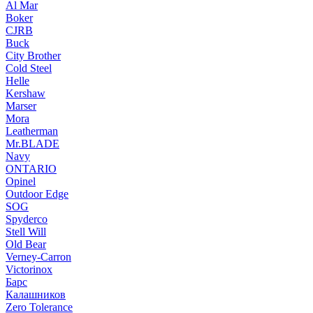
Al Mar
Boker
CJRB
Buck
City Brother
Cold Steel
Helle
Kershaw
Marser
Mora
Leatherman
Mr.BLADE
Navy
ONTARIO
Opinel
Outdoor Edge
SOG
Spyderco
Stell Will
Old Bear
Verney-Carron
Victorinox
Барс
Калашников
Zero Tolerance