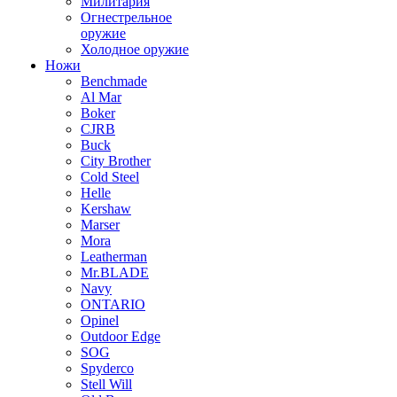
Милитария
Огнестрельное
оружие
Холодное оружие
Ножи
Benchmade
Al Mar
Boker
CJRB
Buck
City Brother
Cold Steel
Helle
Kershaw
Marser
Mora
Leatherman
Mr.BLADE
Navy
ONTARIO
Opinel
Outdoor Edge
SOG
Spyderco
Stell Will