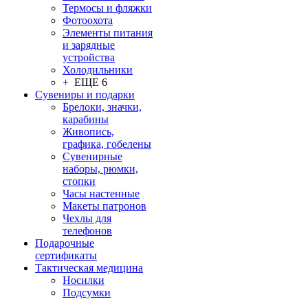
Термосы и фляжки
Фотоохота
Элементы питания
и зарядные
устройства
Холодильники
+ ЕЩЕ 6
Сувениры и подарки
Брелоки, значки,
карабины
Живопись,
графика, гобелены
Сувенирные
наборы, рюмки,
стопки
Часы настенные
Макеты патронов
Чехлы для
телефонов
Подарочные
сертификаты
Тактическая медицина
Носилки
Подсумки