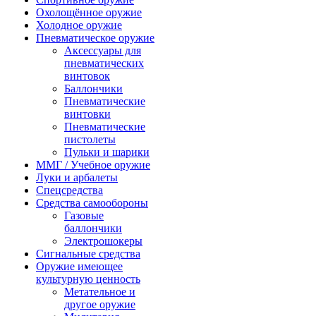
Охолощённое оружие
Холодное оружие
Пневматическое оружие
Аксессуары для
пневматических
винтовок
Баллончики
Пневматические
винтовки
Пневматические
пистолеты
Пульки и шарики
ММГ / Учебное оружие
Луки и арбалеты
Спецсредства
Средства самообороны
Газовые
баллончики
Электрошокеры
Сигнальные средства
Оружие имеющее
культурную ценность
Метательное и
другое оружие