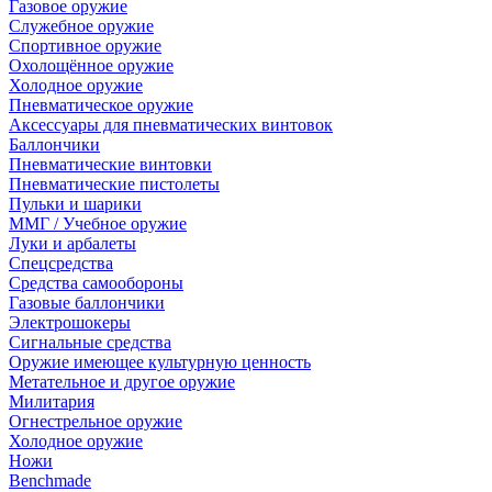
Газовое оружие
Служебное оружие
Спортивное оружие
Охолощённое оружие
Холодное оружие
Пневматическое оружие
Аксессуары для пневматических винтовок
Баллончики
Пневматические винтовки
Пневматические пистолеты
Пульки и шарики
ММГ / Учебное оружие
Луки и арбалеты
Спецсредства
Средства самообороны
Газовые баллончики
Электрошокеры
Сигнальные средства
Оружие имеющее культурную ценность
Метательное и другое оружие
Милитария
Огнестрельное оружие
Холодное оружие
Ножи
Benchmade