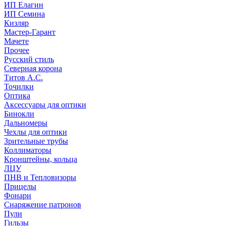
ИП Елагин
ИП Семина
Кизляр
Мастер-Гарант
Мачете
Прочее
Русский стиль
Северная корона
Титов А.С.
Точилки
Оптика
Аксессуары для оптики
Бинокли
Дальномеры
Чехлы для оптики
Зрительные трубы
Коллиматоры
Кронштейны, кольца
ЛЦУ
ПНВ и Тепловизоры
Прицелы
Фонари
Снаряжение патронов
Пули
Гильзы