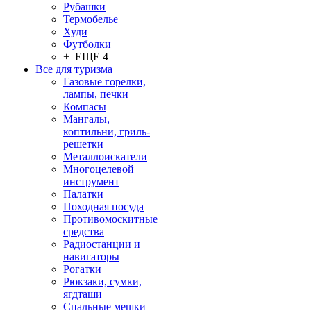
Рубашки
Термобелье
Худи
Футболки
+ ЕЩЕ 4
Все для туризма
Газовые горелки,
лампы, печки
Компасы
Мангалы,
коптильни, гриль-
решетки
Металлоискатели
Многоцелевой
инструмент
Палатки
Походная посуда
Противомоскитные
средства
Радиостанции и
навигаторы
Рогатки
Рюкзаки, сумки,
ягдташи
Спальные мешки