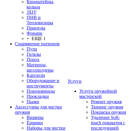
Кронштейны,
кольца
ЛЦУ
ПНВ и
Тепловизоры
Прицелы
Фонари
+ ЕЩЕ 1
Снаряжение патронов
Пули
Гильзы
Порох
Матрицы,
шеллхолдеры
Капсюли
Оборудование и
Услуги
инструменты
Пороховницы
Услуги оружейной
Прокладки
мастерской
Пыжи
Ремонт оружия
Аксессуары для чистки
Тюнинг оружия
оружия
Покраска оружия
Вишеры
Удаление Soft-
Ёршики
touch покрытия с
Наборы для чистки
последующей