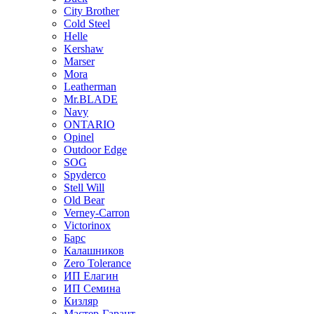
City Brother
Cold Steel
Helle
Kershaw
Marser
Mora
Leatherman
Mr.BLADE
Navy
ONTARIO
Opinel
Outdoor Edge
SOG
Spyderco
Stell Will
Old Bear
Verney-Carron
Victorinox
Барс
Калашников
Zero Tolerance
ИП Елагин
ИП Семина
Кизляр
Мастер-Гарант