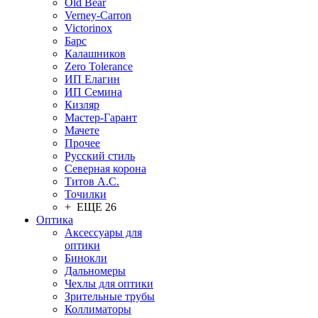
Old Bear
Verney-Carron
Victorinox
Барс
Калашников
Zero Tolerance
ИП Елагин
ИП Семина
Кизляр
Мастер-Гарант
Мачете
Прочее
Русский стиль
Северная корона
Титов А.С.
Точилки
+ ЕЩЕ 26
Оптика
Аксессуары для
оптики
Бинокли
Дальномеры
Чехлы для оптики
Зрительные трубы
Коллиматоры