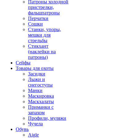
Патроны холодной
пристрелки,
фальшпатроны
Перчатки
Сошки
Станки, упоры,
мешки для
стрельбы
Стикхант
(наклейки на
патроны)
Сейфы
Товары для охоты
Засидки
Лыжи и
снегоступы
Манки
Маскировка
Маскхалаты
Приманки с
запахом
Профили, муляжи
Чучела
Обувь
Aigle