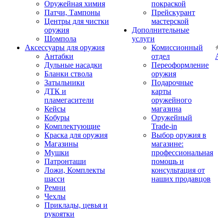
Оружейная химия
покраской
Патчи, Тампоны
Прейскурант
Центры для чистки
мастерской
оружия
Дополнительные
Шомпола
услуги
Аксессуары для оружия
Комиссионный
Антабки
отдел
Дульные насадки
Переоформление
Бланки ствола
оружия
Затыльники
Подарочные
ДТК и
карты
пламегасители
оружейного
Кейсы
магазина
Кобуры
Оружейный
Комплектующие
Trade-in
Краска для оружия
Выбор оружия в
Магазины
магазине:
Мушки
профессиональная
Патронташи
помощь и
Ложи, Комплекты
консультация от
шасси
наших продавцов
Ремни
Чехлы
Приклады, цевья и
рукоятки