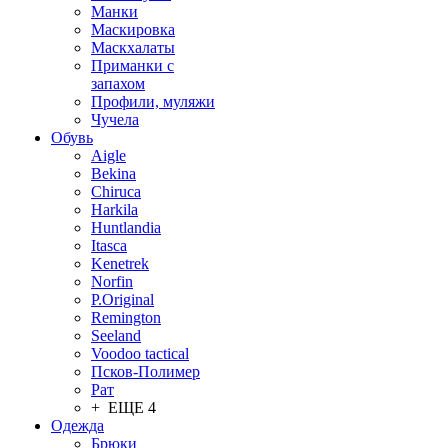
Манки
Маскировка
Маскхалаты
Приманки с
запахом
Профили, муляжи
Чучела
Обувь
Aigle
Bekina
Chiruсa
Harkila
Huntlandia
Itasca
Kenetrek
Norfin
P.Original
Remington
Seeland
Voodoo tactical
Псков-Полимер
Рат
+ ЕЩЕ 4
Одежда
Брюки