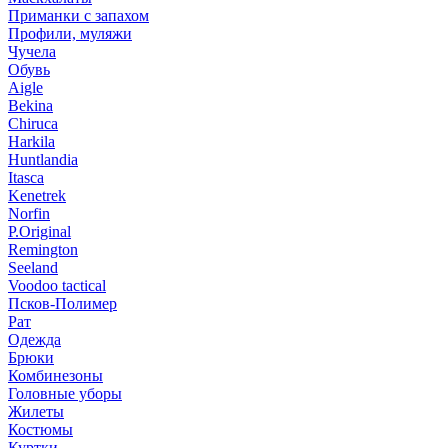
Приманки с запахом
Профили, муляжи
Чучела
Обувь
Aigle
Bekina
Chiruсa
Harkila
Huntlandia
Itasca
Kenetrek
Norfin
P.Original
Remington
Seeland
Voodoo tactical
Псков-Полимер
Рат
Одежда
Брюки
Комбинезоны
Головные уборы
Жилеты
Костюмы
Куртки