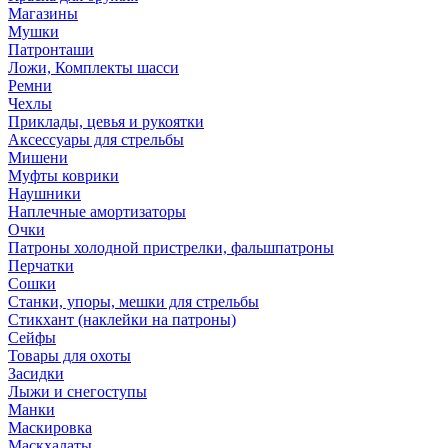
Магазины
Мушки
Патронташи
Ложи, Комплекты шасси
Ремни
Чехлы
Приклады, цевья и рукоятки
Аксессуары для стрельбы
Мишени
Муфты коврики
Наушники
Наплечные амортизаторы
Очки
Патроны холодной пристрелки, фальшпатроны
Перчатки
Сошки
Станки, упоры, мешки для стрельбы
Стикхант (наклейки на патроны)
Сейфы
Товары для охоты
Засидки
Лыжи и снегоступы
Манки
Маскировка
Маскхалаты