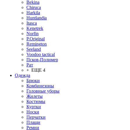
Bekina
Chiruсa
Harkila
Huntlandia
Itasca
Kenetrek
Norfin
P.Original
Remington
Seeland
Voodoo tactical
Псков-Полимер
Рат
+ ЕЩЕ 4
Одежда
Брюки
Комбинезоны
Головные уборы
Жилеты
Костюмы
Куртки
Носки
Перчатки
Плащи
Ремни