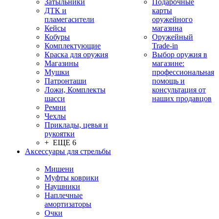
Затыльники
Подарочные
ДТК и
карты
пламегасители
оружейного
Кейсы
магазина
Кобуры
Оружейный
Комплектующие
Trade-in
Краска для оружия
Выбор оружия в
Магазины
магазине:
Мушки
профессиональная
Патронташи
помощь и
Ложи, Комплекты
консультация от
шасси
наших продавцов
Ремни
Чехлы
Приклады, цевья и
рукоятки
+ ЕЩЕ 6
Аксессуары для стрельбы
Мишени
Муфты коврики
Наушники
Наплечные
амортизаторы
Очки