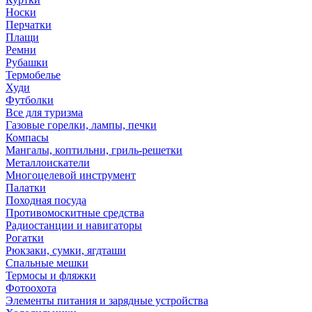
Носки
Перчатки
Плащи
Ремни
Рубашки
Термобелье
Худи
Футболки
Все для туризма
Газовые горелки, лампы, печки
Компасы
Мангалы, коптильни, гриль-решетки
Металлоискатели
Многоцелевой инструмент
Палатки
Походная посуда
Противомоскитные средства
Радиостанции и навигаторы
Рогатки
Рюкзаки, сумки, ягдташи
Спальные мешки
Термосы и фляжки
Фотоохота
Элементы питания и зарядные устройства