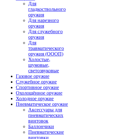
Для
гладкоствольного
оружия
Для нарезного
оружия
Для служебного
оружия
Для
травматического
оружия (ОООП)
Холостые,
шумовые,
светозвуковые
Газовое оружие
Служебное оружие
Спортивное оружие
Охолощённое оружие
Холодное оружие
Пневматическое оружие
Аксессуары для
пневматических
винтовок
Баллончики
Пневматические
винтовки