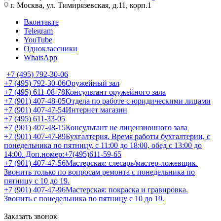
г. Москва, ул. Тимирязевская, д.11, корп.1
Вконтакте
Telegram
YouTube
Одноклассники
WhatsApp
+7 (495) 792-30-06
+7 (495) 792-30-06
Оружейный зал
+7 (495) 611-08-78
Консультант оружейного зала
+7 (901) 407-48-05
Отдела по работе с юридическими лицами
+7 (901) 407-47-54
Интернет магазин
+7 (495) 611-33-05
+7 (901) 407-48-15
Консультант не лицензионного зала
+7 (901) 407-47-89
Бухгалтерия. Время работы бухгалтерии, с
понедельника по пятницу, с 11:00 до 18:00, обед с 13:00 до
14:00. Доп.номер:+7(495)611-59-65
+7 (901) 407-47-56
Мастерская: слесарь/мастер-ложевщик.
Звонить только по вопросам ремонта с понедельника по
пятницу с 10 до 19.
+7 (901) 407-47-96
Мастерская: покраска и гравировка.
Звонить с понедельника по пятницу с 10 до 19.
Заказать звонок