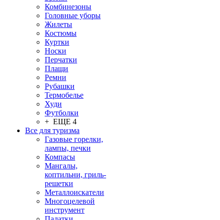
Комбинезоны
Головные уборы
Жилеты
Костюмы
Куртки
Носки
Перчатки
Плащи
Ремни
Рубашки
Термобелье
Худи
Футболки
+ ЕЩЕ 4
Все для туризма
Газовые горелки,
лампы, печки
Компасы
Мангалы,
коптильни, гриль-
решетки
Металлоискатели
Многоцелевой
инструмент
Палатки