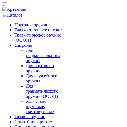
Каталог
Нарезное оружие
Гладкоствольное оружие
Травматическое оружие
(ОООП)
Патроны
Для
гладкоствольного
оружия
Для нарезного
оружия
Для служебного
оружия
Для
травматического
оружия (ОООП)
Холостые,
шумовые,
светозвуковые
Газовое оружие
Служебное оружие
Спортивное оружие