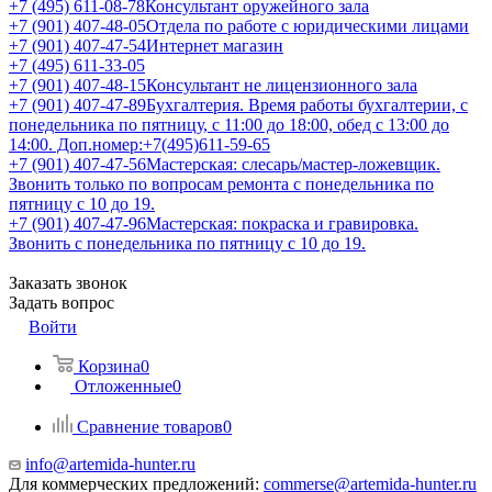
+7 (495) 611-08-78
Консультант оружейного зала
+7 (901) 407-48-05
Отдела по работе с юридическими лицами
+7 (901) 407-47-54
Интернет магазин
+7 (495) 611-33-05
+7 (901) 407-48-15
Консультант не лицензионного зала
+7 (901) 407-47-89
Бухгалтерия. Время работы бухгалтерии, с
понедельника по пятницу, с 11:00 до 18:00, обед с 13:00 до
14:00. Доп.номер:+7(495)611-59-65
+7 (901) 407-47-56
Мастерская: слесарь/мастер-ложевщик.
Звонить только по вопросам ремонта с понедельника по
пятницу с 10 до 19.
+7 (901) 407-47-96
Мастерская: покраска и гравировка.
Звонить с понедельника по пятницу с 10 до 19.
Заказать звонок
Задать вопрос
Войти
Корзина
0
Отложенные
0
Сравнение товаров
0
info@artemida-hunter.ru
Для коммерческих предложений:
commerse@artemida-hunter.ru