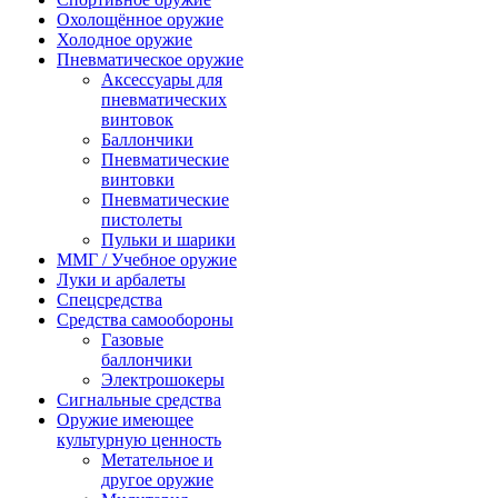
Охолощённое оружие
Холодное оружие
Пневматическое оружие
Аксессуары для
пневматических
винтовок
Баллончики
Пневматические
винтовки
Пневматические
пистолеты
Пульки и шарики
ММГ / Учебное оружие
Луки и арбалеты
Спецсредства
Средства самообороны
Газовые
баллончики
Электрошокеры
Сигнальные средства
Оружие имеющее
культурную ценность
Метательное и
другое оружие