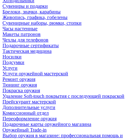
Холодильники
Сувениры и подарки
Брелоки, значки, карабины
Живопись, графика, гобелены
Сувенирные наборы, рюмки, стопки
Часы настенные
Макеты патронов
Чехлы для телефонов
Подарочные сертификаты
Тактическая медицина
Носилки
Подсумки
Услуги
Услуги оружейной мастерской
Ремонт оружия
Тюнинг оружия
Покраска оружия
Удаление Soft-touch покрытия с последующей покраской
Прейскурант мастерской
Дополнительные услуги
Комиссионный отдел
Переоформление оружия
Подарочные карты оружейного магазина
Оружейный Trade-in
Выбор оружия в магазине: профессиональная помощь и