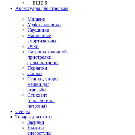
+ ЕЩЕ 6
Аксессуары для стрельбы
Мишени
Муфты коврики
Наушники
Наплечные
амортизаторы
Очки
Патроны холодной
пристрелки,
фальшпатроны
Перчатки
Сошки
Станки, упоры,
мешки для
стрельбы
Стикхант
(наклейки на
патроны)
Сейфы
Товары для охоты
Засидки
Лыжи и
снегоступы