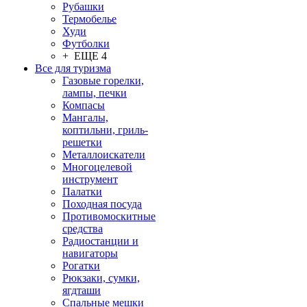
Рубашки
Термобелье
Худи
Футболки
+ ЕЩЕ 4
Все для туризма
Газовые горелки,
лампы, печки
Компасы
Мангалы,
коптильни, гриль-
решетки
Металлоискатели
Многоцелевой
инструмент
Палатки
Походная посуда
Противомоскитные
средства
Радиостанции и
навигаторы
Рогатки
Рюкзаки, сумки,
ягдташи
Спальные мешки