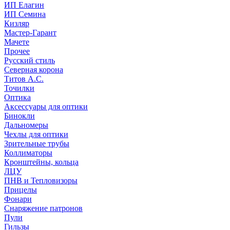
ИП Елагин
ИП Семина
Кизляр
Мастер-Гарант
Мачете
Прочее
Русский стиль
Северная корона
Титов А.С.
Точилки
Оптика
Аксессуары для оптики
Бинокли
Дальномеры
Чехлы для оптики
Зрительные трубы
Коллиматоры
Кронштейны, кольца
ЛЦУ
ПНВ и Тепловизоры
Прицелы
Фонари
Снаряжение патронов
Пули
Гильзы