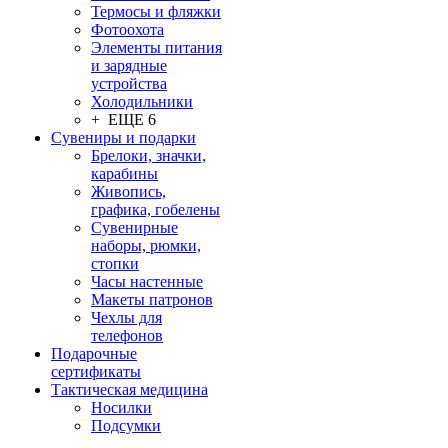
Термосы и фляжки
Фотоохота
Элементы питания
и зарядные
устройства
Холодильники
+ ЕЩЕ 6
Сувениры и подарки
Брелоки, значки,
карабины
Живопись,
графика, гобелены
Сувенирные
наборы, рюмки,
стопки
Часы настенные
Макеты патронов
Чехлы для
телефонов
Подарочные
сертификаты
Тактическая медицина
Носилки
Подсумки