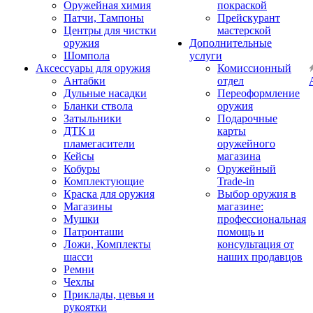
Оружейная химия
покраской
Патчи, Тампоны
Прейскурант
Центры для чистки
мастерской
оружия
Дополнительные
Шомпола
услуги
Аксессуары для оружия
Комиссионный
Антабки
отдел
Дульные насадки
Переоформление
Бланки ствола
оружия
Затыльники
Подарочные
ДТК и
карты
пламегасители
оружейного
Кейсы
магазина
Кобуры
Оружейный
Комплектующие
Trade-in
Краска для оружия
Выбор оружия в
Магазины
магазине:
Мушки
профессиональная
Патронташи
помощь и
Ложи, Комплекты
консультация от
шасси
наших продавцов
Ремни
Чехлы
Приклады, цевья и
рукоятки