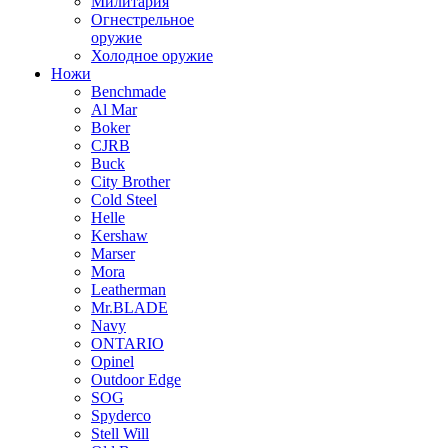
Милитария
Огнестрельное
оружие
Холодное оружие
Ножи
Benchmade
Al Mar
Boker
CJRB
Buck
City Brother
Cold Steel
Helle
Kershaw
Marser
Mora
Leatherman
Mr.BLADE
Navy
ONTARIO
Opinel
Outdoor Edge
SOG
Spyderco
Stell Will