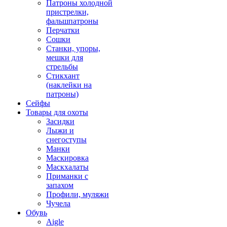
Патроны холодной
пристрелки,
фальшпатроны
Перчатки
Сошки
Станки, упоры,
мешки для
стрельбы
Стикхант
(наклейки на
патроны)
Сейфы
Товары для охоты
Засидки
Лыжи и
снегоступы
Манки
Маскировка
Маскхалаты
Приманки с
запахом
Профили, муляжи
Чучела
Обувь
Aigle