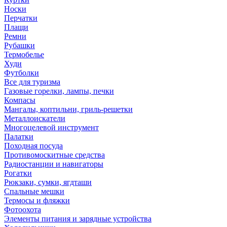
Носки
Перчатки
Плащи
Ремни
Рубашки
Термобелье
Худи
Футболки
Все для туризма
Газовые горелки, лампы, печки
Компасы
Мангалы, коптильни, гриль-решетки
Металлоискатели
Многоцелевой инструмент
Палатки
Походная посуда
Противомоскитные средства
Радиостанции и навигаторы
Рогатки
Рюкзаки, сумки, ягдташи
Спальные мешки
Термосы и фляжки
Фотоохота
Элементы питания и зарядные устройства