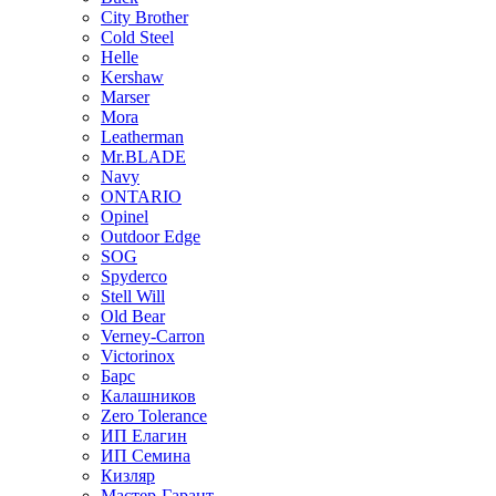
City Brother
Cold Steel
Helle
Kershaw
Marser
Mora
Leatherman
Mr.BLADE
Navy
ONTARIO
Opinel
Outdoor Edge
SOG
Spyderco
Stell Will
Old Bear
Verney-Carron
Victorinox
Барс
Калашников
Zero Tolerance
ИП Елагин
ИП Семина
Кизляр
Мастер-Гарант