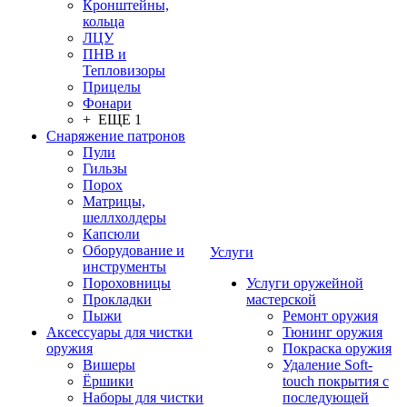
Кронштейны,
кольца
ЛЦУ
ПНВ и
Тепловизоры
Прицелы
Фонари
+ ЕЩЕ 1
Снаряжение патронов
Пули
Гильзы
Порох
Матрицы,
шеллхолдеры
Капсюли
Оборудование и
Услуги
инструменты
Пороховницы
Услуги оружейной
Прокладки
мастерской
Пыжи
Ремонт оружия
Аксессуары для чистки
Тюнинг оружия
оружия
Покраска оружия
Вишеры
Удаление Soft-
Ёршики
touch покрытия с
Наборы для чистки
последующей