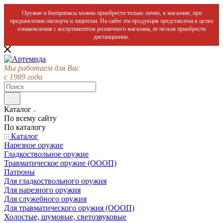
Оружие и боеприпасы можно приобрести только лично, в магазине, при
предъявлении паспорта и лицензии. На сайте эта продукция представлена в целях
ознакомления с ассортиментом розничного магазина, ее нельзя приобрести
дистанционно.
Мы работаем для Вас
с 1989 года
Каталог
По всему сайту
По каталогу
Каталог
Нарезное оружие
Гладкоствольное оружие
Травматическое оружие (ОООП)
Патроны
Для гладкоствольного оружия
Для нарезного оружия
Для служебного оружия
Для травматического оружия (ОООП)
Холостые, шумовые, светозвуковые