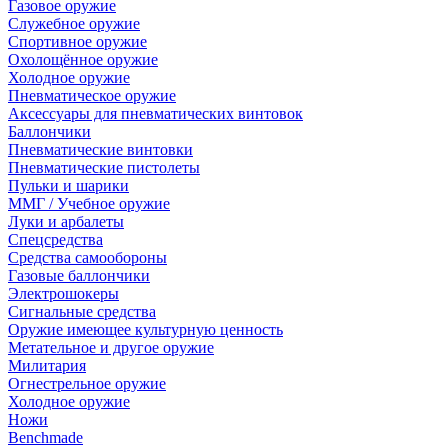
Газовое оружие
Служебное оружие
Спортивное оружие
Охолощённое оружие
Холодное оружие
Пневматическое оружие
Аксессуары для пневматических винтовок
Баллончики
Пневматические винтовки
Пневматические пистолеты
Пульки и шарики
ММГ / Учебное оружие
Луки и арбалеты
Спецсредства
Средства самообороны
Газовые баллончики
Электрошокеры
Сигнальные средства
Оружие имеющее культурную ценность
Метательное и другое оружие
Милитария
Огнестрельное оружие
Холодное оружие
Ножи
Benchmade