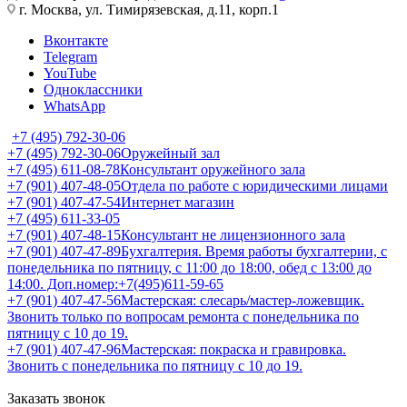
г. Москва, ул. Тимирязевская, д.11, корп.1
Вконтакте
Telegram
YouTube
Одноклассники
WhatsApp
+7 (495) 792-30-06
+7 (495) 792-30-06
Оружейный зал
+7 (495) 611-08-78
Консультант оружейного зала
+7 (901) 407-48-05
Отдела по работе с юридическими лицами
+7 (901) 407-47-54
Интернет магазин
+7 (495) 611-33-05
+7 (901) 407-48-15
Консультант не лицензионного зала
+7 (901) 407-47-89
Бухгалтерия. Время работы бухгалтерии, с
понедельника по пятницу, с 11:00 до 18:00, обед с 13:00 до
14:00. Доп.номер:+7(495)611-59-65
+7 (901) 407-47-56
Мастерская: слесарь/мастер-ложевщик.
Звонить только по вопросам ремонта с понедельника по
пятницу с 10 до 19.
+7 (901) 407-47-96
Мастерская: покраска и гравировка.
Звонить с понедельника по пятницу с 10 до 19.
Заказать звонок