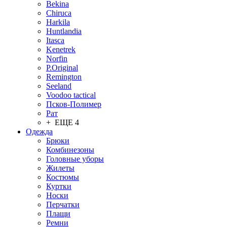
Bekina
Chiruсa
Harkila
Huntlandia
Itasca
Kenetrek
Norfin
P.Original
Remington
Seeland
Voodoo tactical
Псков-Полимер
Рат
+ ЕЩЕ 4
Одежда
Брюки
Комбинезоны
Головные уборы
Жилеты
Костюмы
Куртки
Носки
Перчатки
Плащи
Ремни