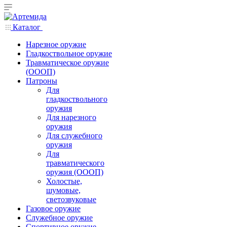
Каталог
Нарезное оружие
Гладкоствольное оружие
Травматическое оружие
(ОООП)
Патроны
Для
гладкоствольного
оружия
Для нарезного
оружия
Для служебного
оружия
Для
травматического
оружия (ОООП)
Холостые,
шумовые,
светозвуковые
Газовое оружие
Служебное оружие
Спортивное оружие