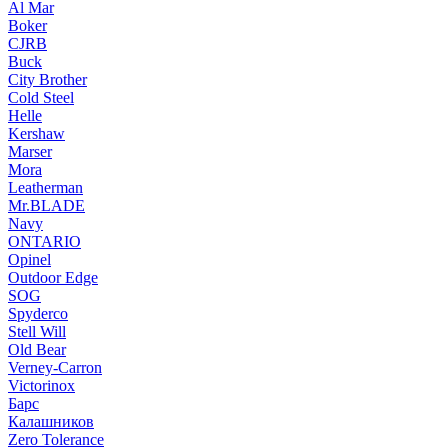
Al Mar
Boker
CJRB
Buck
City Brother
Cold Steel
Helle
Kershaw
Marser
Mora
Leatherman
Mr.BLADE
Navy
ONTARIO
Opinel
Outdoor Edge
SOG
Spyderco
Stell Will
Old Bear
Verney-Carron
Victorinox
Барс
Калашников
Zero Tolerance