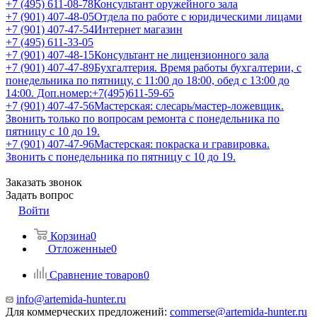
+7 (495) 611-08-78
Консультант оружейного зала
+7 (901) 407-48-05
Отдела по работе с юридическими лицами
+7 (901) 407-47-54
Интернет магазин
+7 (495) 611-33-05
+7 (901) 407-48-15
Консультант не лицензионного зала
+7 (901) 407-47-89
Бухгалтерия. Время работы бухгалтерии, с
понедельника по пятницу, с 11:00 до 18:00, обед с 13:00 до
14:00. Доп.номер:+7(495)611-59-65
+7 (901) 407-47-56
Мастерская: слесарь/мастер-ложевщик.
Звонить только по вопросам ремонта с понедельника по
пятницу с 10 до 19.
+7 (901) 407-47-96
Мастерская: покраска и гравировка.
Звонить с понедельника по пятницу с 10 до 19.
Заказать звонок
Задать вопрос
Войти
Корзина
0
Отложенные
0
Сравнение товаров
0
info@artemida-hunter.ru
Для коммерческих предложений:
commerse@artemida-hunter.ru