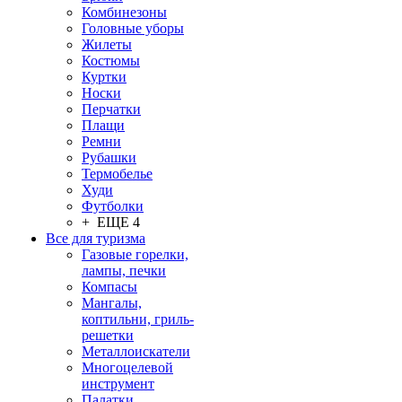
Комбинезоны
Головные уборы
Жилеты
Костюмы
Куртки
Носки
Перчатки
Плащи
Ремни
Рубашки
Термобелье
Худи
Футболки
+ ЕЩЕ 4
Все для туризма
Газовые горелки,
лампы, печки
Компасы
Мангалы,
коптильни, гриль-
решетки
Металлоискатели
Многоцелевой
инструмент
Палатки