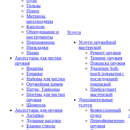
Пули
Гильзы
Порох
Матрицы,
шеллхолдеры
Капсюли
Оборудование и
Услуги
инструменты
Пороховницы
Услуги оружейной
Прокладки
мастерской
Пыжи
Ремонт оружия
Аксессуары для чистки
Тюнинг оружия
оружия
Покраска оружия
Вишеры
Удаление Soft-
Ёршики
touch покрытия с
Наборы для чистки
последующей
Оружейная химия
покраской
Патчи, Тампоны
Прейскурант
Центры для чистки
мастерской
оружия
Дополнительные
Шомпола
услуги
Аксессуары для оружия
Комиссионный
Антабки
отдел
Дульные насадки
Переоформление
Бланки ствола
оружия