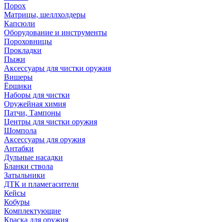
Порох
Матрицы, шеллхолдеры
Капсюли
Оборудование и инструменты
Пороховницы
Прокладки
Пыжи
Аксессуары для чистки оружия
Вишеры
Ёршики
Наборы для чистки
Оружейная химия
Патчи, Тампоны
Центры для чистки оружия
Шомпола
Аксессуары для оружия
Антабки
Дульные насадки
Бланки ствола
Затыльники
ДТК и пламегасители
Кейсы
Кобуры
Комплектующие
Краска для оружия