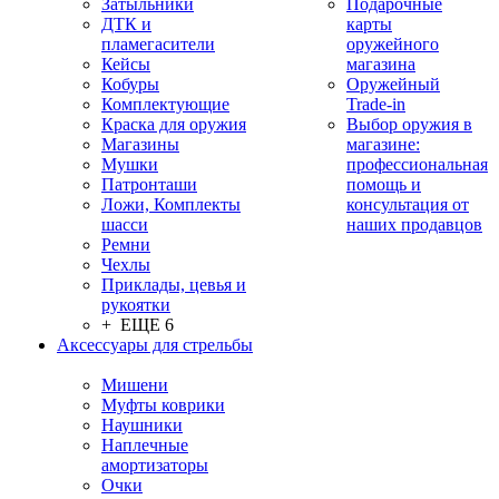
Затыльники
Подарочные
ДТК и
карты
пламегасители
оружейного
Кейсы
магазина
Кобуры
Оружейный
Комплектующие
Trade-in
Краска для оружия
Выбор оружия в
Магазины
магазине:
Мушки
профессиональная
Патронташи
помощь и
Ложи, Комплекты
консультация от
шасси
наших продавцов
Ремни
Чехлы
Приклады, цевья и
рукоятки
+ ЕЩЕ 6
Аксессуары для стрельбы
Мишени
Муфты коврики
Наушники
Наплечные
амортизаторы
Очки