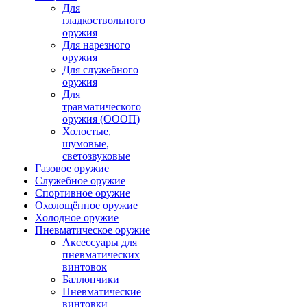
Для
гладкоствольного
оружия
Для нарезного
оружия
Для служебного
оружия
Для
травматического
оружия (ОООП)
Холостые,
шумовые,
светозвуковые
Газовое оружие
Служебное оружие
Спортивное оружие
Охолощённое оружие
Холодное оружие
Пневматическое оружие
Аксессуары для
пневматических
винтовок
Баллончики
Пневматические
винтовки