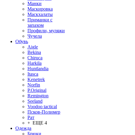
Манки
Маскировка
Маскхалаты
Приманки с
запахом
Профили, муляжи
Чучела
Обувь
Aigle
Bekina
Chiruсa
Harkila
Huntlandia
Itasca
Kenetrek
Norfin
P.Original
Remington
Seeland
Voodoo tactical
Псков-Полимер
Рат
+ ЕЩЕ 4
Одежда
Брюки