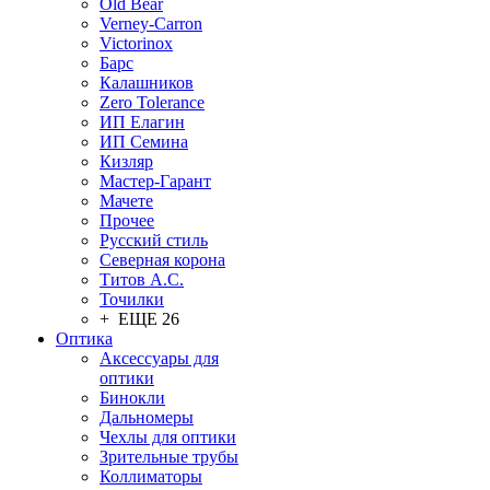
Old Bear
Verney-Carron
Victorinox
Барс
Калашников
Zero Tolerance
ИП Елагин
ИП Семина
Кизляр
Мастер-Гарант
Мачете
Прочее
Русский стиль
Северная корона
Титов А.С.
Точилки
+ ЕЩЕ 26
Оптика
Аксессуары для
оптики
Бинокли
Дальномеры
Чехлы для оптики
Зрительные трубы
Коллиматоры