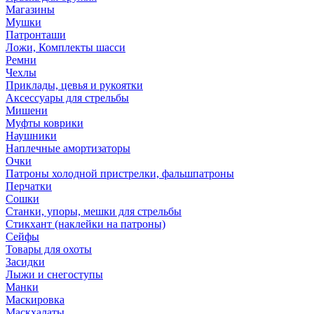
Магазины
Мушки
Патронташи
Ложи, Комплекты шасси
Ремни
Чехлы
Приклады, цевья и рукоятки
Аксессуары для стрельбы
Мишени
Муфты коврики
Наушники
Наплечные амортизаторы
Очки
Патроны холодной пристрелки, фальшпатроны
Перчатки
Сошки
Станки, упоры, мешки для стрельбы
Стикхант (наклейки на патроны)
Сейфы
Товары для охоты
Засидки
Лыжи и снегоступы
Манки
Маскировка
Маскхалаты