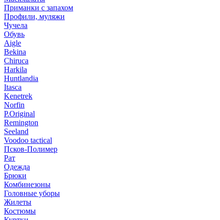
Приманки с запахом
Профили, муляжи
Чучела
Обувь
Aigle
Bekina
Chiruсa
Harkila
Huntlandia
Itasca
Kenetrek
Norfin
P.Original
Remington
Seeland
Voodoo tactical
Псков-Полимер
Рат
Одежда
Брюки
Комбинезоны
Головные уборы
Жилеты
Костюмы
Куртки