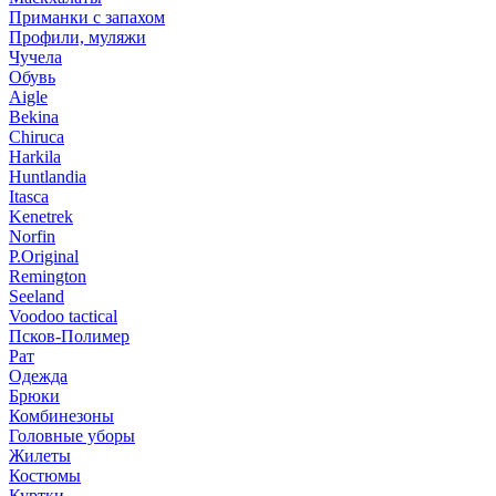
Приманки с запахом
Профили, муляжи
Чучела
Обувь
Aigle
Bekina
Chiruсa
Harkila
Huntlandia
Itasca
Kenetrek
Norfin
P.Original
Remington
Seeland
Voodoo tactical
Псков-Полимер
Рат
Одежда
Брюки
Комбинезоны
Головные уборы
Жилеты
Костюмы
Куртки