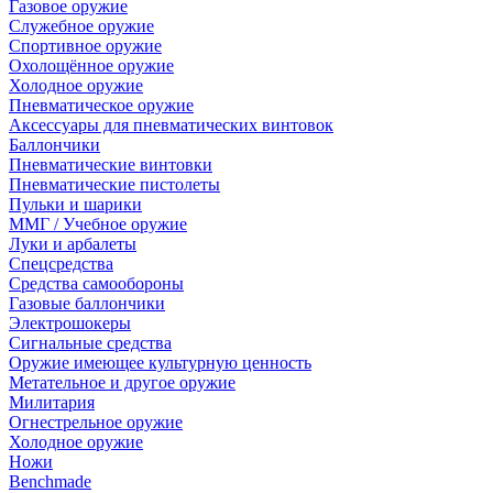
Газовое оружие
Служебное оружие
Спортивное оружие
Охолощённое оружие
Холодное оружие
Пневматическое оружие
Аксессуары для пневматических винтовок
Баллончики
Пневматические винтовки
Пневматические пистолеты
Пульки и шарики
ММГ / Учебное оружие
Луки и арбалеты
Спецсредства
Средства самообороны
Газовые баллончики
Электрошокеры
Сигнальные средства
Оружие имеющее культурную ценность
Метательное и другое оружие
Милитария
Огнестрельное оружие
Холодное оружие
Ножи
Benchmade