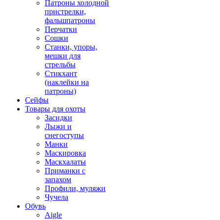
Патроны холодной
пристрелки,
фальшпатроны
Перчатки
Сошки
Станки, упоры,
мешки для
стрельбы
Стикхант
(наклейки на
патроны)
Сейфы
Товары для охоты
Засидки
Лыжи и
снегоступы
Манки
Маскировка
Маскхалаты
Приманки с
запахом
Профили, муляжи
Чучела
Обувь
Aigle