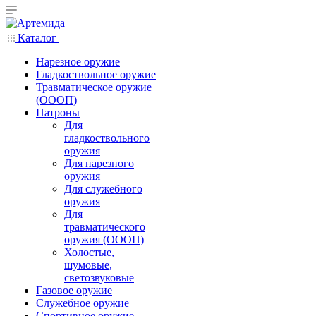
Каталог
Нарезное оружие
Гладкоствольное оружие
Травматическое оружие
(ОООП)
Патроны
Для
гладкоствольного
оружия
Для нарезного
оружия
Для служебного
оружия
Для
травматического
оружия (ОООП)
Холостые,
шумовые,
светозвуковые
Газовое оружие
Служебное оружие
Спортивное оружие