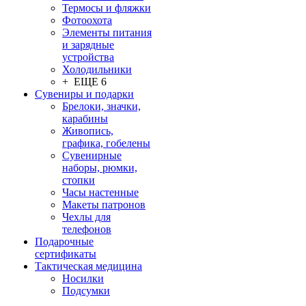
Термосы и фляжки
Фотоохота
Элементы питания
и зарядные
устройства
Холодильники
+ ЕЩЕ 6
Сувениры и подарки
Брелоки, значки,
карабины
Живопись,
графика, гобелены
Сувенирные
наборы, рюмки,
стопки
Часы настенные
Макеты патронов
Чехлы для
телефонов
Подарочные
сертификаты
Тактическая медицина
Носилки
Подсумки