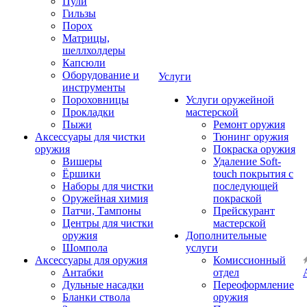
Пули
Гильзы
Порох
Матрицы,
шеллхолдеры
Капсюли
Оборудование и
Услуги
инструменты
Пороховницы
Услуги оружейной
Прокладки
мастерской
Пыжи
Ремонт оружия
Аксессуары для чистки
Тюнинг оружия
оружия
Покраска оружия
Вишеры
Удаление Soft-
Ёршики
touch покрытия с
Наборы для чистки
последующей
Оружейная химия
покраской
Патчи, Тампоны
Прейскурант
Центры для чистки
мастерской
оружия
Дополнительные
Шомпола
услуги
Аксессуары для оружия
Комиссионный
Антабки
отдел
Дульные насадки
Переоформление
Бланки ствола
оружия