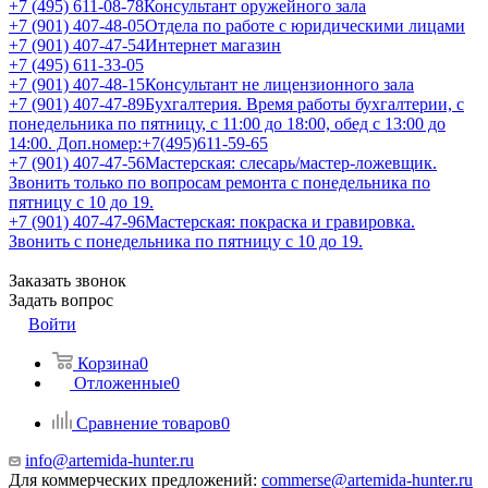
+7 (495) 611-08-78
Консультант оружейного зала
+7 (901) 407-48-05
Отдела по работе с юридическими лицами
+7 (901) 407-47-54
Интернет магазин
+7 (495) 611-33-05
+7 (901) 407-48-15
Консультант не лицензионного зала
+7 (901) 407-47-89
Бухгалтерия. Время работы бухгалтерии, с
понедельника по пятницу, с 11:00 до 18:00, обед с 13:00 до
14:00. Доп.номер:+7(495)611-59-65
+7 (901) 407-47-56
Мастерская: слесарь/мастер-ложевщик.
Звонить только по вопросам ремонта с понедельника по
пятницу с 10 до 19.
+7 (901) 407-47-96
Мастерская: покраска и гравировка.
Звонить с понедельника по пятницу с 10 до 19.
Заказать звонок
Задать вопрос
Войти
Корзина
0
Отложенные
0
Сравнение товаров
0
info@artemida-hunter.ru
Для коммерческих предложений:
commerse@artemida-hunter.ru