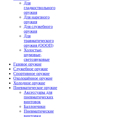
Для
гладкоствольного
оружия
Для нарезного
оружия
Для служебного
оружия
Для
травматического
оружия (ОООП)
Холостые,
шумовые,
светозвуковые
Газовое оружие
Служебное оружие
Спортивное оружие
Охолощённое оружие
Холодное оружие
Пневматическое оружие
Аксессуары для
пневматических
винтовок
Баллончики
Пневматические
винтовки