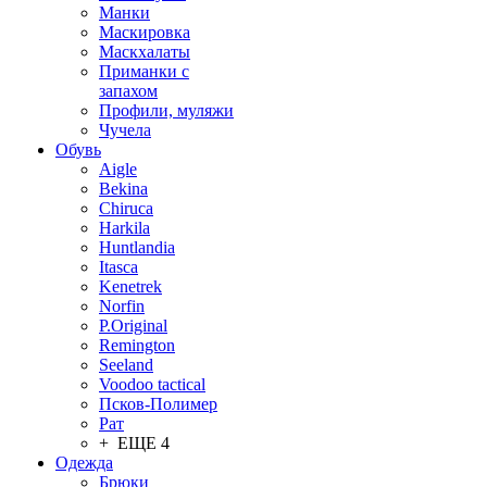
Манки
Маскировка
Маскхалаты
Приманки с
запахом
Профили, муляжи
Чучела
Обувь
Aigle
Bekina
Chiruсa
Harkila
Huntlandia
Itasca
Kenetrek
Norfin
P.Original
Remington
Seeland
Voodoo tactical
Псков-Полимер
Рат
+ ЕЩЕ 4
Одежда
Брюки