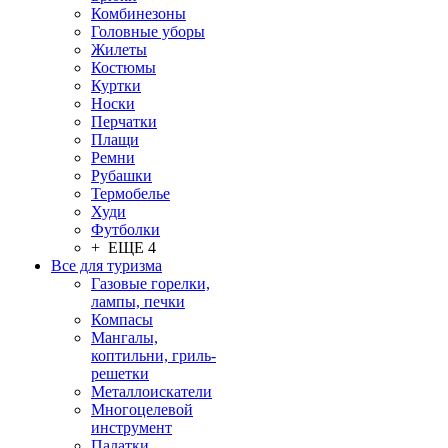
Комбинезоны
Головные уборы
Жилеты
Костюмы
Куртки
Носки
Перчатки
Плащи
Ремни
Рубашки
Термобелье
Худи
Футболки
+ ЕЩЕ 4
Все для туризма
Газовые горелки,
лампы, печки
Компасы
Мангалы,
коптильни, гриль-
решетки
Металлоискатели
Многоцелевой
инструмент
Палатки