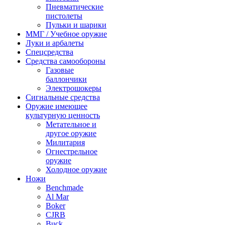
Пневматические
пистолеты
Пульки и шарики
ММГ / Учебное оружие
Луки и арбалеты
Спецсредства
Средства самообороны
Газовые
баллончики
Электрошокеры
Сигнальные средства
Оружие имеющее
культурную ценность
Метательное и
другое оружие
Милитария
Огнестрельное
оружие
Холодное оружие
Ножи
Benchmade
Al Mar
Boker
CJRB
Buck