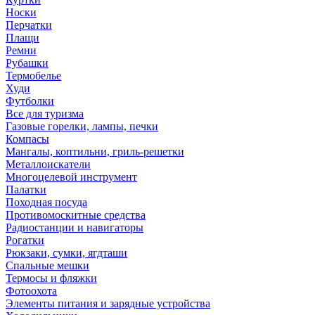
Носки
Перчатки
Плащи
Ремни
Рубашки
Термобелье
Худи
Футболки
Все для туризма
Газовые горелки, лампы, печки
Компасы
Мангалы, коптильни, гриль-решетки
Металлоискатели
Многоцелевой инструмент
Палатки
Походная посуда
Противомоскитные средства
Радиостанции и навигаторы
Рогатки
Рюкзаки, сумки, ягдташи
Спальные мешки
Термосы и фляжки
Фотоохота
Элементы питания и зарядные устройства