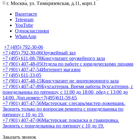
г. Москва, ул. Тимирязевская, д.11, корп.1
Вконтакте
Telegram
YouTube
Одноклассники
WhatsApp
+7 (495) 792-30-06
+7 (495) 792-30-06
Оружейный зал
+7 (495) 611-08-78
Консультант оружейного зала
+7 (901) 407-48-05
Отдела по работе с юридическими лицами
+7 (901) 407-47-54
Интернет магазин
+7 (495) 611-33-05
+7 (901) 407-48-15
Консультант не лицензионного зала
+7 (901) 407-47-89
Бухгалтерия. Время работы бухгалтерии, с
понедельника по пятницу, с 11:00 до 18:00, обед с 13:00 до
14:00. Доп.номер:+7(495)611-59-65
+7 (901) 407-47-56
Мастерская: слесарь/мастер-ложевщик.
Звонить только по вопросам ремонта с понедельника по
пятницу с 10 до 19.
+7 (901) 407-47-96
Мастерская: покраска и гравировка.
Звонить с понедельника по пятницу с 10 до 19.
Заказать звонок