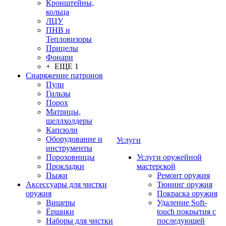
Кронштейны,
кольца
ЛЦУ
ПНВ и
Тепловизоры
Прицелы
Фонари
+ ЕЩЕ 1
Снаряжение патронов
Пули
Гильзы
Порох
Матрицы,
шеллхолдеры
Капсюли
Оборудование и
Услуги
инструменты
Пороховницы
Услуги оружейной
Прокладки
мастерской
Пыжи
Ремонт оружия
Аксессуары для чистки
Тюнинг оружия
оружия
Покраска оружия
Вишеры
Удаление Soft-
Ёршики
touch покрытия с
Наборы для чистки
последующей