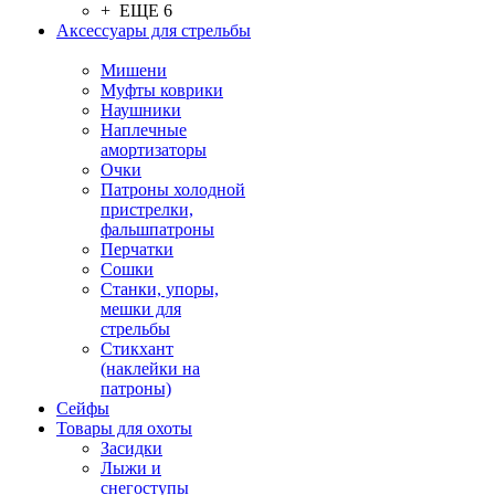
+ ЕЩЕ 6
Аксессуары для стрельбы
Мишени
Муфты коврики
Наушники
Наплечные
амортизаторы
Очки
Патроны холодной
пристрелки,
фальшпатроны
Перчатки
Сошки
Станки, упоры,
мешки для
стрельбы
Стикхант
(наклейки на
патроны)
Сейфы
Товары для охоты
Засидки
Лыжи и
снегоступы