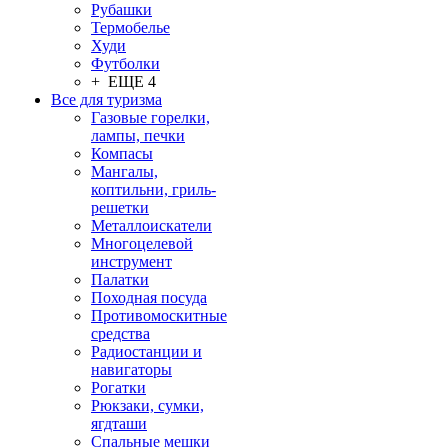
Рубашки
Термобелье
Худи
Футболки
+ ЕЩЕ 4
Все для туризма
Газовые горелки,
лампы, печки
Компасы
Мангалы,
коптильни, гриль-
решетки
Металлоискатели
Многоцелевой
инструмент
Палатки
Походная посуда
Противомоскитные
средства
Радиостанции и
навигаторы
Рогатки
Рюкзаки, сумки,
ягдташи
Спальные мешки