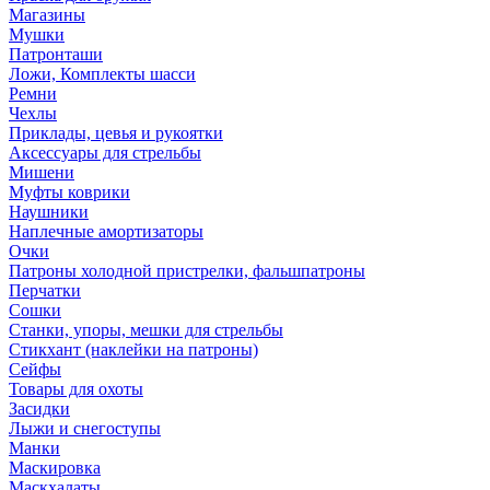
Магазины
Мушки
Патронташи
Ложи, Комплекты шасси
Ремни
Чехлы
Приклады, цевья и рукоятки
Аксессуары для стрельбы
Мишени
Муфты коврики
Наушники
Наплечные амортизаторы
Очки
Патроны холодной пристрелки, фальшпатроны
Перчатки
Сошки
Станки, упоры, мешки для стрельбы
Стикхант (наклейки на патроны)
Сейфы
Товары для охоты
Засидки
Лыжи и снегоступы
Манки
Маскировка
Маскхалаты