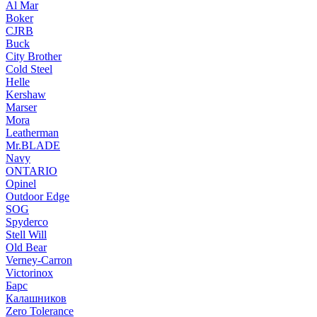
Al Mar
Boker
CJRB
Buck
City Brother
Cold Steel
Helle
Kershaw
Marser
Mora
Leatherman
Mr.BLADE
Navy
ONTARIO
Opinel
Outdoor Edge
SOG
Spyderco
Stell Will
Old Bear
Verney-Carron
Victorinox
Барс
Калашников
Zero Tolerance