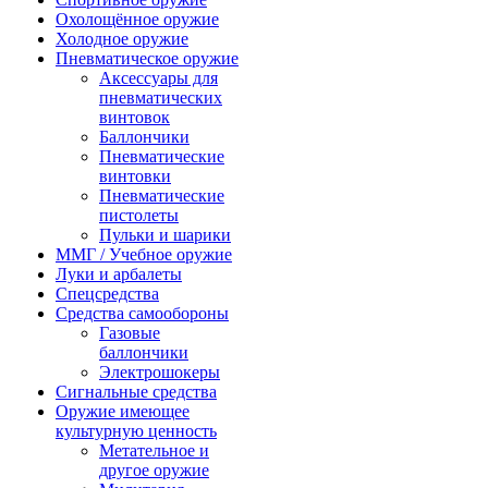
Охолощённое оружие
Холодное оружие
Пневматическое оружие
Аксессуары для
пневматических
винтовок
Баллончики
Пневматические
винтовки
Пневматические
пистолеты
Пульки и шарики
ММГ / Учебное оружие
Луки и арбалеты
Спецсредства
Средства самообороны
Газовые
баллончики
Электрошокеры
Сигнальные средства
Оружие имеющее
культурную ценность
Метательное и
другое оружие