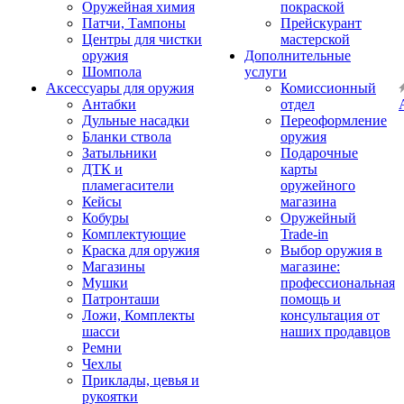
Оружейная химия
покраской
Патчи, Тампоны
Прейскурант
Центры для чистки
мастерской
оружия
Дополнительные
Шомпола
услуги
Аксессуары для оружия
Комиссионный
Антабки
отдел
Дульные насадки
Переоформление
Бланки ствола
оружия
Затыльники
Подарочные
ДТК и
карты
пламегасители
оружейного
Кейсы
магазина
Кобуры
Оружейный
Комплектующие
Trade-in
Краска для оружия
Выбор оружия в
Магазины
магазине:
Мушки
профессиональная
Патронташи
помощь и
Ложи, Комплекты
консультация от
шасси
наших продавцов
Ремни
Чехлы
Приклады, цевья и
рукоятки