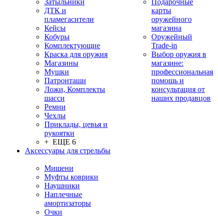
Затыльники
Подарочные
ДТК и
карты
пламегасители
оружейного
Кейсы
магазина
Кобуры
Оружейный
Комплектующие
Trade-in
Краска для оружия
Выбор оружия в
Магазины
магазине:
Мушки
профессиональная
Патронташи
помощь и
Ложи, Комплекты
консультация от
шасси
наших продавцов
Ремни
Чехлы
Приклады, цевья и
рукоятки
+ ЕЩЕ 6
Аксессуары для стрельбы
Мишени
Муфты коврики
Наушники
Наплечные
амортизаторы
Очки