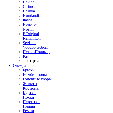
Bekina
Chiruсa
Harkila
Huntlandia
Itasca
Kenetrek
Norfin
P.Original
Remington
Seeland
Voodoo tactical
Псков-Полимер
Рат
+ ЕЩЕ 4
Одежда
Брюки
Комбинезоны
Головные уборы
Жилеты
Костюмы
Куртки
Носки
Перчатки
Плащи
Ремни