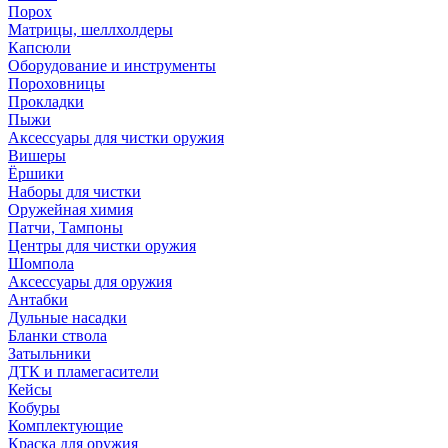
Порох
Матрицы, шеллхолдеры
Капсюли
Оборудование и инструменты
Пороховницы
Прокладки
Пыжи
Аксессуары для чистки оружия
Вишеры
Ёршики
Наборы для чистки
Оружейная химия
Патчи, Тампоны
Центры для чистки оружия
Шомпола
Аксессуары для оружия
Антабки
Дульные насадки
Бланки ствола
Затыльники
ДТК и пламегасители
Кейсы
Кобуры
Комплектующие
Краска для оружия