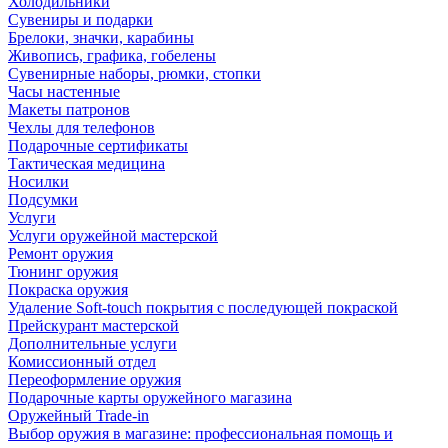
Холодильники
Сувениры и подарки
Брелоки, значки, карабины
Живопись, графика, гобелены
Сувенирные наборы, рюмки, стопки
Часы настенные
Макеты патронов
Чехлы для телефонов
Подарочные сертификаты
Тактическая медицина
Носилки
Подсумки
Услуги
Услуги оружейной мастерской
Ремонт оружия
Тюнинг оружия
Покраска оружия
Удаление Soft-touch покрытия с последующей покраской
Прейскурант мастерской
Дополнительные услуги
Комиссионный отдел
Переоформление оружия
Подарочные карты оружейного магазина
Оружейный Trade-in
Выбор оружия в магазине: профессиональная помощь и