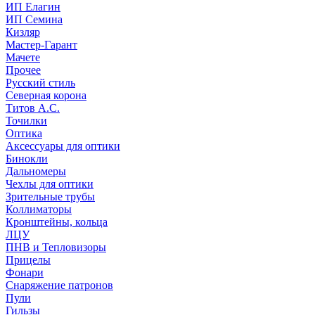
ИП Елагин
ИП Семина
Кизляр
Мастер-Гарант
Мачете
Прочее
Русский стиль
Северная корона
Титов А.С.
Точилки
Оптика
Аксессуары для оптики
Бинокли
Дальномеры
Чехлы для оптики
Зрительные трубы
Коллиматоры
Кронштейны, кольца
ЛЦУ
ПНВ и Тепловизоры
Прицелы
Фонари
Снаряжение патронов
Пули
Гильзы