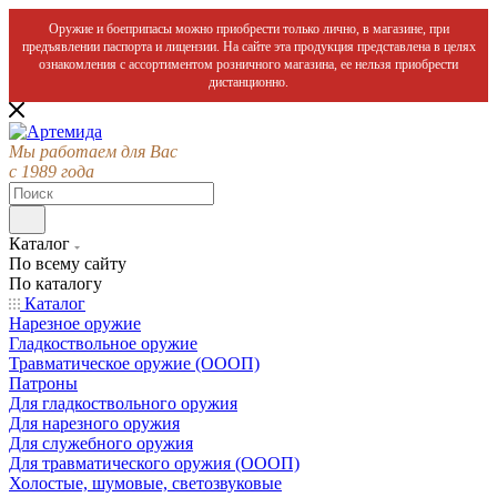
Оружие и боеприпасы можно приобрести только лично, в магазине, при
предъявлении паспорта и лицензии. На сайте эта продукция представлена в целях
ознакомления с ассортиментом розничного магазина, ее нельзя приобрести
дистанционно.
Мы работаем для Вас
с 1989 года
Каталог
По всему сайту
По каталогу
Каталог
Нарезное оружие
Гладкоствольное оружие
Травматическое оружие (ОООП)
Патроны
Для гладкоствольного оружия
Для нарезного оружия
Для служебного оружия
Для травматического оружия (ОООП)
Холостые, шумовые, светозвуковые