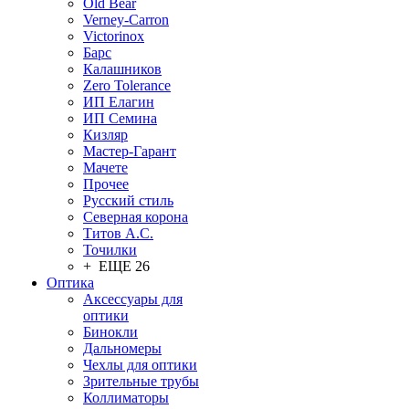
Old Bear
Verney-Carron
Victorinox
Барс
Калашников
Zero Tolerance
ИП Елагин
ИП Семина
Кизляр
Мастер-Гарант
Мачете
Прочее
Русский стиль
Северная корона
Титов А.С.
Точилки
+ ЕЩЕ 26
Оптика
Аксессуары для
оптики
Бинокли
Дальномеры
Чехлы для оптики
Зрительные трубы
Коллиматоры