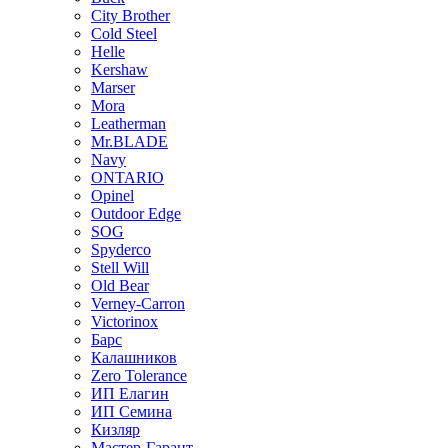
City Brother
Cold Steel
Helle
Kershaw
Marser
Mora
Leatherman
Mr.BLADE
Navy
ONTARIO
Opinel
Outdoor Edge
SOG
Spyderco
Stell Will
Old Bear
Verney-Carron
Victorinox
Барс
Калашников
Zero Tolerance
ИП Елагин
ИП Семина
Кизляр
Мастер-Гарант