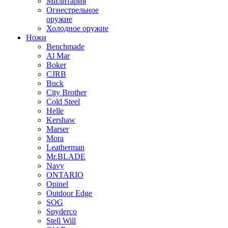
Милитария
Огнестрельное
оружие
Холодное оружие
Ножи
Benchmade
Al Mar
Boker
CJRB
Buck
City Brother
Cold Steel
Helle
Kershaw
Marser
Mora
Leatherman
Mr.BLADE
Navy
ONTARIO
Opinel
Outdoor Edge
SOG
Spyderco
Stell Will