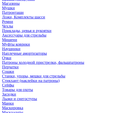
Магазины
Мушки
Патронташи
Ложи, Комплекты шасси
Ремни
Чехлы
Приклады, цевья и рукоятки
Аксессуары для стрельбы
Мишени
Муфты коврики
Наушники
Наплечные амортизаторы
Очки
Патроны холодной пристрелки, фальшпатроны
Перчатки
Сошки
Станки, упоры, мешки для стрельбы
Стикхант (наклейки на патроны)
Сейфы
Товары для охоты
Засидки
Лыжи и снегоступы
Манки
Маскировка
Маскхалаты