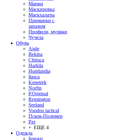
Манки
Маскировка
Маскхалаты
Приманки с
запахом
Профили, муляжи
Чучела
Обувь
Aigle
Bekina
Chiruсa
Harkila
Huntlandia
Itasca
Kenetrek
Norfin
P.Original
Remington
Seeland
Voodoo tactical
Псков-Полимер
Рат
+ ЕЩЕ 4
Одежда
Брюки