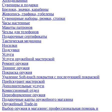
Холодильники
Сувениры и подарки
Брелоки, значки, карабины
Живопись, графика, гобелены
Сувенирные наборы, рюмки, стопки
Часы настенные
Макеты патронов
Чехлы для телефонов
Подарочные сертификаты
Тактическая медицина
Носилки
Подсумки
Услуги
Услуги оружейной мастерской
Ремонт оружия
Тюнинг оружия
Покраска оружия
Удаление Soft-touch покрытия с последующей покраской
Прейскурант мастерской
Дополнительные услуги
Комиссионный отдел
Переоформление оружия
Подарочные карты оружейного магазина
Оружейный Trade-in
Выбор оружия в магазине: профессиональная помощь и