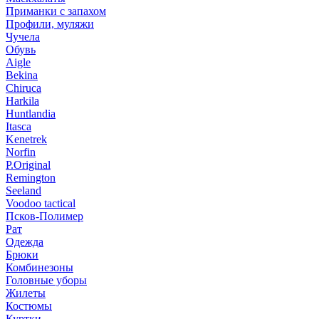
Приманки с запахом
Профили, муляжи
Чучела
Обувь
Aigle
Bekina
Chiruсa
Harkila
Huntlandia
Itasca
Kenetrek
Norfin
P.Original
Remington
Seeland
Voodoo tactical
Псков-Полимер
Рат
Одежда
Брюки
Комбинезоны
Головные уборы
Жилеты
Костюмы
Куртки