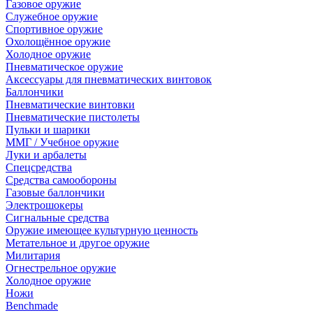
Газовое оружие
Служебное оружие
Спортивное оружие
Охолощённое оружие
Холодное оружие
Пневматическое оружие
Аксессуары для пневматических винтовок
Баллончики
Пневматические винтовки
Пневматические пистолеты
Пульки и шарики
ММГ / Учебное оружие
Луки и арбалеты
Спецсредства
Средства самообороны
Газовые баллончики
Электрошокеры
Сигнальные средства
Оружие имеющее культурную ценность
Метательное и другое оружие
Милитария
Огнестрельное оружие
Холодное оружие
Ножи
Benchmade