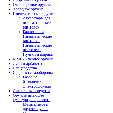
Охолощённое оружие
Холодное оружие
Пневматическое оружие
Аксессуары для
пневматических
винтовок
Баллончики
Пневматические
винтовки
Пневматические
пистолеты
Пульки и шарики
ММГ / Учебное оружие
Луки и арбалеты
Спецсредства
Средства самообороны
Газовые
баллончики
Электрошокеры
Сигнальные средства
Оружие имеющее
культурную ценность
Метательное и
другое оружие