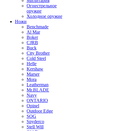
Милитария
Огнестрельное
оружие
Холодное оружие
Ножи
Benchmade
Al Mar
Boker
CJRB
Buck
City Brother
Cold Steel
Helle
Kershaw
Marser
Mora
Leatherman
Mr.BLADE
Navy
ONTARIO
Opinel
Outdoor Edge
SOG
Spyderco
Stell Will