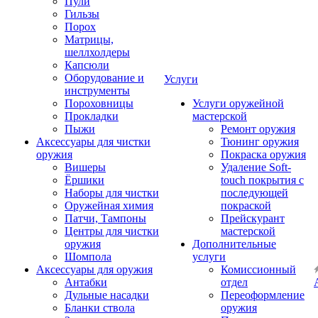
Пули
Гильзы
Порох
Матрицы,
шеллхолдеры
Капсюли
Оборудование и
Услуги
инструменты
Пороховницы
Услуги оружейной
Прокладки
мастерской
Пыжи
Ремонт оружия
Аксессуары для чистки
Тюнинг оружия
оружия
Покраска оружия
Вишеры
Удаление Soft-
Ёршики
touch покрытия с
Наборы для чистки
последующей
Оружейная химия
покраской
Патчи, Тампоны
Прейскурант
Центры для чистки
мастерской
оружия
Дополнительные
Шомпола
услуги
Аксессуары для оружия
Комиссионный
Антабки
отдел
Дульные насадки
Переоформление
Бланки ствола
оружия