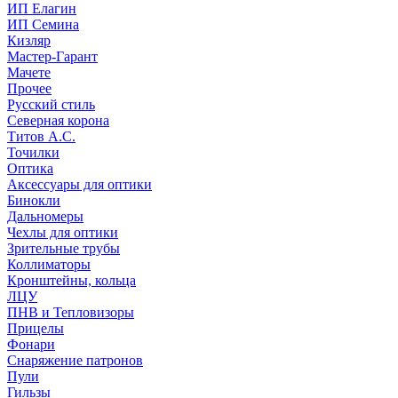
ИП Елагин
ИП Семина
Кизляр
Мастер-Гарант
Мачете
Прочее
Русский стиль
Северная корона
Титов А.С.
Точилки
Оптика
Аксессуары для оптики
Бинокли
Дальномеры
Чехлы для оптики
Зрительные трубы
Коллиматоры
Кронштейны, кольца
ЛЦУ
ПНВ и Тепловизоры
Прицелы
Фонари
Снаряжение патронов
Пули
Гильзы