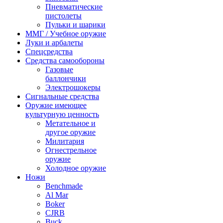
Пневматические
пистолеты
Пульки и шарики
ММГ / Учебное оружие
Луки и арбалеты
Спецсредства
Средства самообороны
Газовые
баллончики
Электрошокеры
Сигнальные средства
Оружие имеющее
культурную ценность
Метательное и
другое оружие
Милитария
Огнестрельное
оружие
Холодное оружие
Ножи
Benchmade
Al Mar
Boker
CJRB
Buck