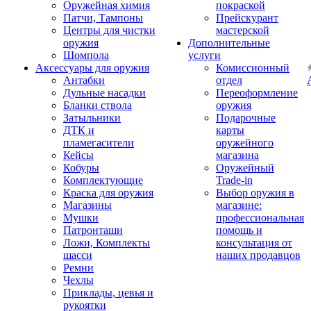
Оружейная химия
покраской
Патчи, Тампоны
Прейскурант
Центры для чистки
мастерской
оружия
Дополнительные
Шомпола
услуги
Аксессуары для оружия
Комиссионный
Антабки
отдел
Дульные насадки
Переоформление
Бланки ствола
оружия
Затыльники
Подарочные
ДТК и
карты
пламегасители
оружейного
Кейсы
магазина
Кобуры
Оружейный
Комплектующие
Trade-in
Краска для оружия
Выбор оружия в
Магазины
магазине:
Мушки
профессиональная
Патронташи
помощь и
Ложи, Комплекты
консультация от
шасси
наших продавцов
Ремни
Чехлы
Приклады, цевья и
рукоятки