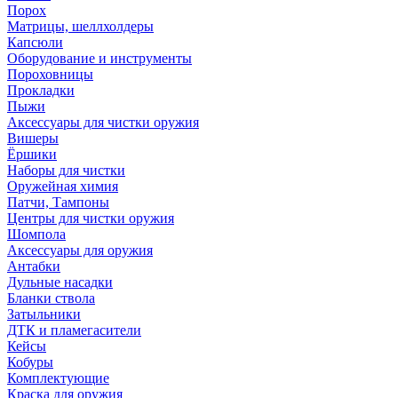
Порох
Матрицы, шеллхолдеры
Капсюли
Оборудование и инструменты
Пороховницы
Прокладки
Пыжи
Аксессуары для чистки оружия
Вишеры
Ёршики
Наборы для чистки
Оружейная химия
Патчи, Тампоны
Центры для чистки оружия
Шомпола
Аксессуары для оружия
Антабки
Дульные насадки
Бланки ствола
Затыльники
ДТК и пламегасители
Кейсы
Кобуры
Комплектующие
Краска для оружия