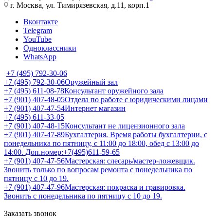
г. Москва, ул. Тимирязевская, д.11, корп.1
Вконтакте
Telegram
YouTube
Одноклассники
WhatsApp
+7 (495) 792-30-06
+7 (495) 792-30-06
Оружейный зал
+7 (495) 611-08-78
Консультант оружейного зала
+7 (901) 407-48-05
Отдела по работе с юридическими лицами
+7 (901) 407-47-54
Интернет магазин
+7 (495) 611-33-05
+7 (901) 407-48-15
Консультант не лицензионного зала
+7 (901) 407-47-89
Бухгалтерия. Время работы бухгалтерии, с
понедельника по пятницу, с 11:00 до 18:00, обед с 13:00 до
14:00. Доп.номер:+7(495)611-59-65
+7 (901) 407-47-56
Мастерская: слесарь/мастер-ложевщик.
Звонить только по вопросам ремонта с понедельника по
пятницу с 10 до 19.
+7 (901) 407-47-96
Мастерская: покраска и гравировка.
Звонить с понедельника по пятницу с 10 до 19.
Заказать звонок