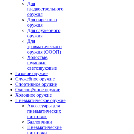
Для
гладкоствольного
оружия
Для нарезного
оружия
Для служебного
оружия
Для
травматического
оружия (ОООП)
Холостые,
шумовые,
светозвуковые
Газовое оружие
Служебное оружие
Спортивное оружие
Охолощённое оружие
Холодное оружие
Пневматическое оружие
Аксессуары для
пневматических
винтовок
Баллончики
Пневматические
винтовки