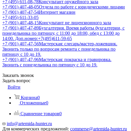
+7 (495) 611-08-78
Консультант оружейного зала
+7 (901) 407-48-05
Отдела по работе с юридическими лицами
+7 (901) 407-47-54
Интернет магазин
+7 (495) 611-33-05
+7 (901) 407-48-15
Консультант не лицензионного зала
+7 (901) 407-47-89
Бухгалтерия. Время работы бухгалтерии, с
понедельника по пятницу, с 11:00 до 18:00, обед с 13:00 до
14:00. Доп.номер:+7(495)611-59-65
+7 (901) 407-47-56
Мастерская: слесарь/мастер-ложевщик.
Звонить только по вопросам ремонта с понедельника по
пятницу с 10 до 19.
+7 (901) 407-47-96
Мастерская: покраска и гравировка.
Звонить с понедельника по пятницу с 10 до 19.
Заказать звонок
Задать вопрос
Войти
Корзина
0
Отложенные
0
Сравнение товаров
0
info@artemida-hunter.ru
Для коммерческих предложений:
commerse@artemida-hunter.ru