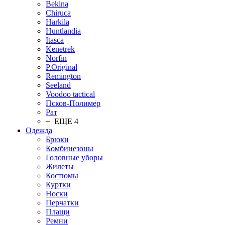
Bekina
Chiruсa
Harkila
Huntlandia
Itasca
Kenetrek
Norfin
P.Original
Remington
Seeland
Voodoo tactical
Псков-Полимер
Рат
+ ЕЩЕ 4
Одежда
Брюки
Комбинезоны
Головные уборы
Жилеты
Костюмы
Куртки
Носки
Перчатки
Плащи
Ремни