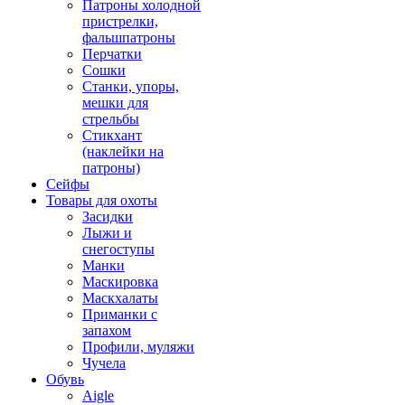
Патроны холодной
пристрелки,
фальшпатроны
Перчатки
Сошки
Станки, упоры,
мешки для
стрельбы
Стикхант
(наклейки на
патроны)
Сейфы
Товары для охоты
Засидки
Лыжи и
снегоступы
Манки
Маскировка
Маскхалаты
Приманки с
запахом
Профили, муляжи
Чучела
Обувь
Aigle