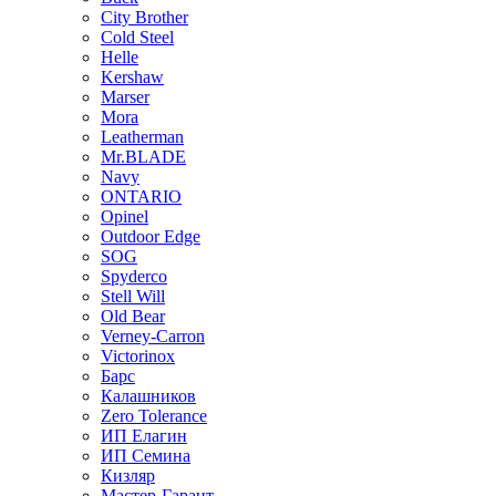
City Brother
Cold Steel
Helle
Kershaw
Marser
Mora
Leatherman
Mr.BLADE
Navy
ONTARIO
Opinel
Outdoor Edge
SOG
Spyderco
Stell Will
Old Bear
Verney-Carron
Victorinox
Барс
Калашников
Zero Tolerance
ИП Елагин
ИП Семина
Кизляр
Мастер-Гарант