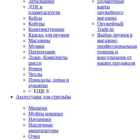
Затыльники
Подарочные
ДТК и
карты
пламегасители
оружейного
Кейсы
магазина
Кобуры
Оружейный
Комплектующие
Trade-in
Краска для оружия
Выбор оружия в
Магазины
магазине:
Мушки
профессиональная
Патронташи
помощь и
Ложи, Комплекты
консультация от
шасси
наших продавцов
Ремни
Чехлы
Приклады, цевья и
рукоятки
+ ЕЩЕ 6
Аксессуары для стрельбы
Мишени
Муфты коврики
Наушники
Наплечные
амортизаторы
Очки