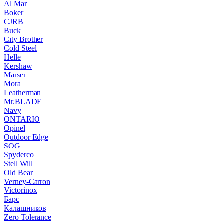
Al Mar
Boker
CJRB
Buck
City Brother
Cold Steel
Helle
Kershaw
Marser
Mora
Leatherman
Mr.BLADE
Navy
ONTARIO
Opinel
Outdoor Edge
SOG
Spyderco
Stell Will
Old Bear
Verney-Carron
Victorinox
Барс
Калашников
Zero Tolerance