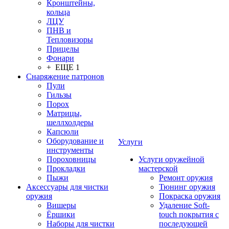
Кронштейны,
кольца
ЛЦУ
ПНВ и
Тепловизоры
Прицелы
Фонари
+ ЕЩЕ 1
Снаряжение патронов
Пули
Гильзы
Порох
Матрицы,
шеллхолдеры
Капсюли
Оборудование и
Услуги
инструменты
Пороховницы
Услуги оружейной
Прокладки
мастерской
Пыжи
Ремонт оружия
Аксессуары для чистки
Тюнинг оружия
оружия
Покраска оружия
Вишеры
Удаление Soft-
Ёршики
touch покрытия с
Наборы для чистки
последующей