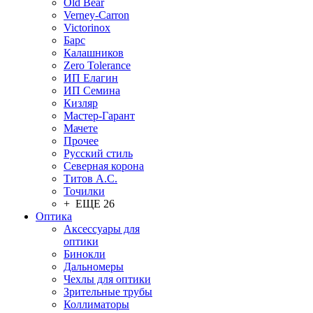
Old Bear
Verney-Carron
Victorinox
Барс
Калашников
Zero Tolerance
ИП Елагин
ИП Семина
Кизляр
Мастер-Гарант
Мачете
Прочее
Русский стиль
Северная корона
Титов А.С.
Точилки
+ ЕЩЕ 26
Оптика
Аксессуары для
оптики
Бинокли
Дальномеры
Чехлы для оптики
Зрительные трубы
Коллиматоры