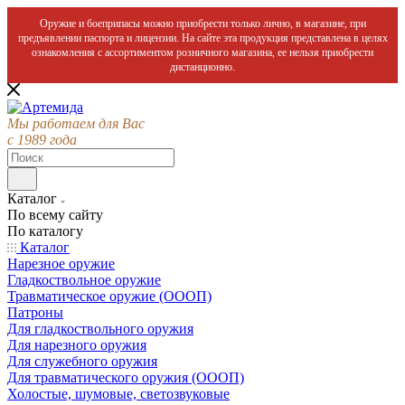
Оружие и боеприпасы можно приобрести только лично, в магазине, при
предъявлении паспорта и лицензии. На сайте эта продукция представлена в целях
ознакомления с ассортиментом розничного магазина, ее нельзя приобрести
дистанционно.
Мы работаем для Вас
с 1989 года
Каталог
По всему сайту
По каталогу
Каталог
Нарезное оружие
Гладкоствольное оружие
Травматическое оружие (ОООП)
Патроны
Для гладкоствольного оружия
Для нарезного оружия
Для служебного оружия
Для травматического оружия (ОООП)
Холостые, шумовые, светозвуковые