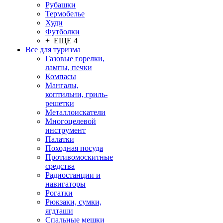
Рубашки
Термобелье
Худи
Футболки
+ ЕЩЕ 4
Все для туризма
Газовые горелки,
лампы, печки
Компасы
Мангалы,
коптильни, гриль-
решетки
Металлоискатели
Многоцелевой
инструмент
Палатки
Походная посуда
Противомоскитные
средства
Радиостанции и
навигаторы
Рогатки
Рюкзаки, сумки,
ягдташи
Спальные мешки