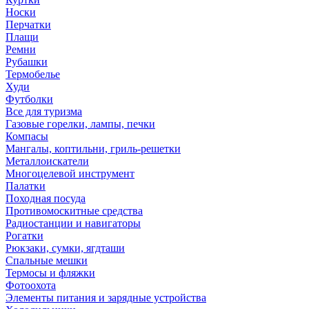
Носки
Перчатки
Плащи
Ремни
Рубашки
Термобелье
Худи
Футболки
Все для туризма
Газовые горелки, лампы, печки
Компасы
Мангалы, коптильни, гриль-решетки
Металлоискатели
Многоцелевой инструмент
Палатки
Походная посуда
Противомоскитные средства
Радиостанции и навигаторы
Рогатки
Рюкзаки, сумки, ягдташи
Спальные мешки
Термосы и фляжки
Фотоохота
Элементы питания и зарядные устройства