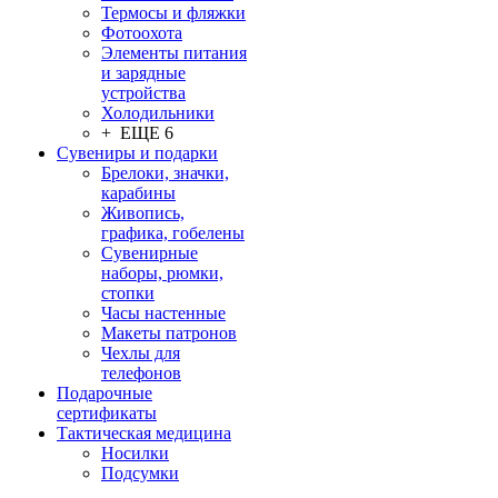
Термосы и фляжки
Фотоохота
Элементы питания
и зарядные
устройства
Холодильники
+ ЕЩЕ 6
Сувениры и подарки
Брелоки, значки,
карабины
Живопись,
графика, гобелены
Сувенирные
наборы, рюмки,
стопки
Часы настенные
Макеты патронов
Чехлы для
телефонов
Подарочные
сертификаты
Тактическая медицина
Носилки
Подсумки