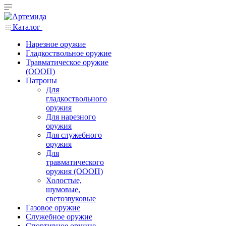
Каталог
Нарезное оружие
Гладкоствольное оружие
Травматическое оружие
(ОООП)
Патроны
Для
гладкоствольного
оружия
Для нарезного
оружия
Для служебного
оружия
Для
травматического
оружия (ОООП)
Холостые,
шумовые,
светозвуковые
Газовое оружие
Служебное оружие
Спортивное оружие