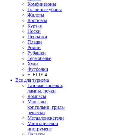
Комбинезоны
Головные уборы
Жилеты
Костюмы
Куртки
Носки
Перчатки
Плащи
Ремни
Рубашки
Термобелье
Худи
Футболки
+ ЕЩЕ 4
Все для туризма
Газовые горелки,
лампы, печки
Компасы
Мангалы,
коптильни, гриль-
решетки
Металлоискатели
Многоцелевой
инструмент
Палатки