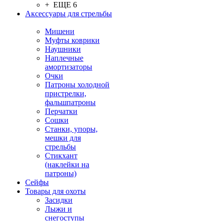
+ ЕЩЕ 6
Аксессуары для стрельбы
Мишени
Муфты коврики
Наушники
Наплечные
амортизаторы
Очки
Патроны холодной
пристрелки,
фальшпатроны
Перчатки
Сошки
Станки, упоры,
мешки для
стрельбы
Стикхант
(наклейки на
патроны)
Сейфы
Товары для охоты
Засидки
Лыжи и
снегоступы