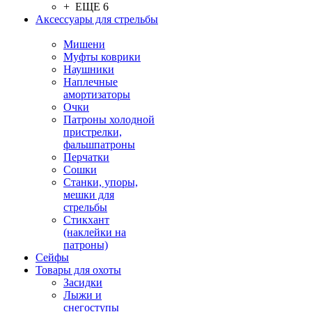
+ ЕЩЕ 6
Аксессуары для стрельбы
Мишени
Муфты коврики
Наушники
Наплечные
амортизаторы
Очки
Патроны холодной
пристрелки,
фальшпатроны
Перчатки
Сошки
Станки, упоры,
мешки для
стрельбы
Стикхант
(наклейки на
патроны)
Сейфы
Товары для охоты
Засидки
Лыжи и
снегоступы