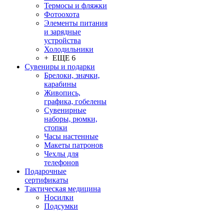
Термосы и фляжки
Фотоохота
Элементы питания
и зарядные
устройства
Холодильники
+ ЕЩЕ 6
Сувениры и подарки
Брелоки, значки,
карабины
Живопись,
графика, гобелены
Сувенирные
наборы, рюмки,
стопки
Часы настенные
Макеты патронов
Чехлы для
телефонов
Подарочные
сертификаты
Тактическая медицина
Носилки
Подсумки