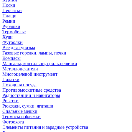
Носки
Перчатки
Плащи
Ремни
Рубашки
Термобелье
Худи
Футболки
Все для туризма
Газовые горелки, лампы, печки
Компасы
Мангалы, коптильни, гриль-решетки
Металлоискатели
Многоцелевой инструмент
Палатки
Походная посуда
Противомоскитные средства
Радиостанции и навигаторы
Рогатки
Рюкзаки, сумки, ягдташи
Спальные мешки
Термосы и фляжки
Фотоохота
Элементы питания и зарядные устройства