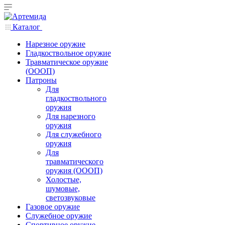
Каталог
Нарезное оружие
Гладкоствольное оружие
Травматическое оружие
(ОООП)
Патроны
Для
гладкоствольного
оружия
Для нарезного
оружия
Для служебного
оружия
Для
травматического
оружия (ОООП)
Холостые,
шумовые,
светозвуковые
Газовое оружие
Служебное оружие
Спортивное оружие