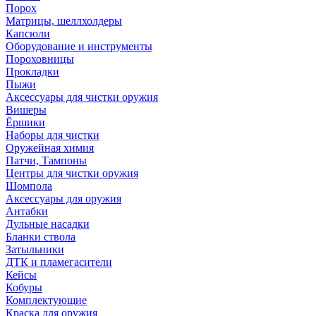
Порох
Матрицы, шеллхолдеры
Капсюли
Оборудование и инструменты
Пороховницы
Прокладки
Пыжи
Аксессуары для чистки оружия
Вишеры
Ёршики
Наборы для чистки
Оружейная химия
Патчи, Тампоны
Центры для чистки оружия
Шомпола
Аксессуары для оружия
Антабки
Дульные насадки
Бланки ствола
Затыльники
ДТК и пламегасители
Кейсы
Кобуры
Комплектующие
Краска для оружия