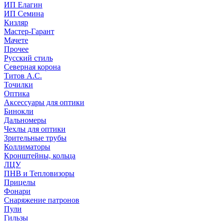
ИП Елагин
ИП Семина
Кизляр
Мастер-Гарант
Мачете
Прочее
Русский стиль
Северная корона
Титов А.С.
Точилки
Оптика
Аксессуары для оптики
Бинокли
Дальномеры
Чехлы для оптики
Зрительные трубы
Коллиматоры
Кронштейны, кольца
ЛЦУ
ПНВ и Тепловизоры
Прицелы
Фонари
Снаряжение патронов
Пули
Гильзы