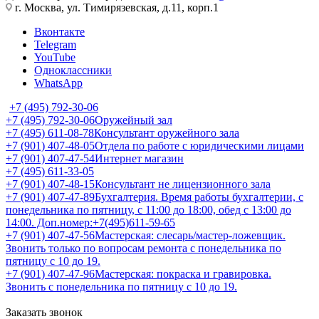
г. Москва, ул. Тимирязевская, д.11, корп.1
Вконтакте
Telegram
YouTube
Одноклассники
WhatsApp
+7 (495) 792-30-06
+7 (495) 792-30-06
Оружейный зал
+7 (495) 611-08-78
Консультант оружейного зала
+7 (901) 407-48-05
Отдела по работе с юридическими лицами
+7 (901) 407-47-54
Интернет магазин
+7 (495) 611-33-05
+7 (901) 407-48-15
Консультант не лицензионного зала
+7 (901) 407-47-89
Бухгалтерия. Время работы бухгалтерии, с
понедельника по пятницу, с 11:00 до 18:00, обед с 13:00 до
14:00. Доп.номер:+7(495)611-59-65
+7 (901) 407-47-56
Мастерская: слесарь/мастер-ложевщик.
Звонить только по вопросам ремонта с понедельника по
пятницу с 10 до 19.
+7 (901) 407-47-96
Мастерская: покраска и гравировка.
Звонить с понедельника по пятницу с 10 до 19.
Заказать звонок