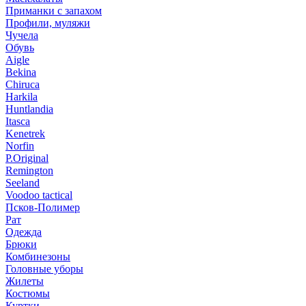
Приманки с запахом
Профили, муляжи
Чучела
Обувь
Aigle
Bekina
Chiruсa
Harkila
Huntlandia
Itasca
Kenetrek
Norfin
P.Original
Remington
Seeland
Voodoo tactical
Псков-Полимер
Рат
Одежда
Брюки
Комбинезоны
Головные уборы
Жилеты
Костюмы
Куртки