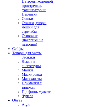
Патроны холодной
пристрелки,
фальшпатроны
Перчатки
Сошки
Станки, упоры,
мешки для
стрельбы
Стикхант
(наклейки на
патроны)
Сейфы
Товары для охоты
Засидки
Лыжи и
снегоступы
Манки
Маскировка
Маскхалаты
Приманки с
запахом
Профили, муляжи
Чучела
Обувь
Aigle