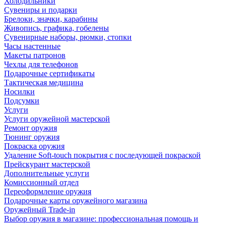
Холодильники
Сувениры и подарки
Брелоки, значки, карабины
Живопись, графика, гобелены
Сувенирные наборы, рюмки, стопки
Часы настенные
Макеты патронов
Чехлы для телефонов
Подарочные сертификаты
Тактическая медицина
Носилки
Подсумки
Услуги
Услуги оружейной мастерской
Ремонт оружия
Тюнинг оружия
Покраска оружия
Удаление Soft-touch покрытия с последующей покраской
Прейскурант мастерской
Дополнительные услуги
Комиссионный отдел
Переоформление оружия
Подарочные карты оружейного магазина
Оружейный Trade-in
Выбор оружия в магазине: профессиональная помощь и