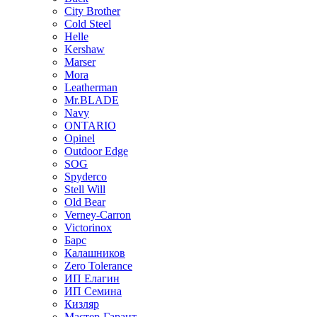
City Brother
Cold Steel
Helle
Kershaw
Marser
Mora
Leatherman
Mr.BLADE
Navy
ONTARIO
Opinel
Outdoor Edge
SOG
Spyderco
Stell Will
Old Bear
Verney-Carron
Victorinox
Барс
Калашников
Zero Tolerance
ИП Елагин
ИП Семина
Кизляр
Мастер-Гарант