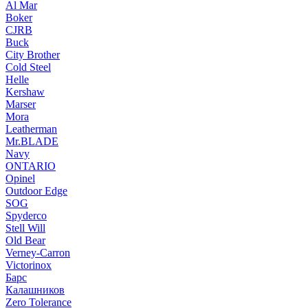
Al Mar
Boker
CJRB
Buck
City Brother
Cold Steel
Helle
Kershaw
Marser
Mora
Leatherman
Mr.BLADE
Navy
ONTARIO
Opinel
Outdoor Edge
SOG
Spyderco
Stell Will
Old Bear
Verney-Carron
Victorinox
Барс
Калашников
Zero Tolerance