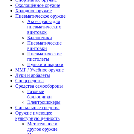
Охолощённое оружие
Холодное оружие
Пневматическое оружие
Аксессуары для
пневматических
винтовок
Баллончики
Пневматические
винтовки
Пневматические
пистолеты
Пульки и шарики
ММГ / Учебное оружие
Луки и арбалеты
Спецсредства
Средства самообороны
Газовые
баллончики
Электрошокеры
Сигнальные средства
Оружие имеющее
культурную ценность
Метательное и
другое оружие