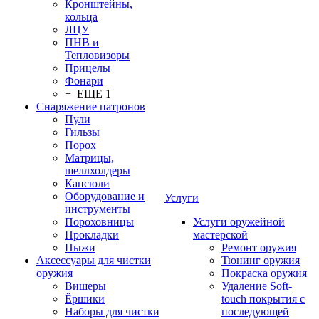
Кронштейны,
кольца
ЛЦУ
ПНВ и
Тепловизоры
Прицелы
Фонари
+ ЕЩЕ 1
Снаряжение патронов
Пули
Гильзы
Порох
Матрицы,
шеллхолдеры
Капсюли
Оборудование и
Услуги
инструменты
Пороховницы
Услуги оружейной
Прокладки
мастерской
Пыжи
Ремонт оружия
Аксессуары для чистки
Тюнинг оружия
оружия
Покраска оружия
Вишеры
Удаление Soft-
Ёршики
touch покрытия с
Наборы для чистки
последующей