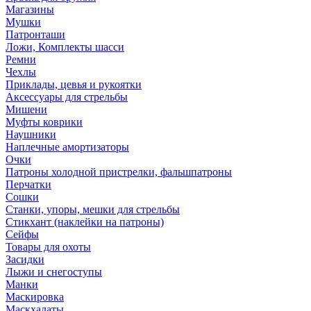
Магазины
Мушки
Патронташи
Ложи, Комплекты шасси
Ремни
Чехлы
Приклады, цевья и рукоятки
Аксессуары для стрельбы
Мишени
Муфты коврики
Наушники
Наплечные амортизаторы
Очки
Патроны холодной пристрелки, фальшпатроны
Перчатки
Сошки
Станки, упоры, мешки для стрельбы
Стикхант (наклейки на патроны)
Сейфы
Товары для охоты
Засидки
Лыжи и снегоступы
Манки
Маскировка
Маскхалаты