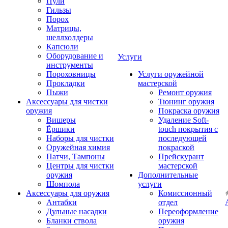
Пули
Гильзы
Порох
Матрицы,
шеллхолдеры
Капсюли
Оборудование и
Услуги
инструменты
Пороховницы
Услуги оружейной
Прокладки
мастерской
Пыжи
Ремонт оружия
Аксессуары для чистки
Тюнинг оружия
оружия
Покраска оружия
Вишеры
Удаление Soft-
Ёршики
touch покрытия с
Наборы для чистки
последующей
Оружейная химия
покраской
Патчи, Тампоны
Прейскурант
Центры для чистки
мастерской
оружия
Дополнительные
Шомпола
услуги
Аксессуары для оружия
Комиссионный
Антабки
отдел
Дульные насадки
Переоформление
Бланки ствола
оружия