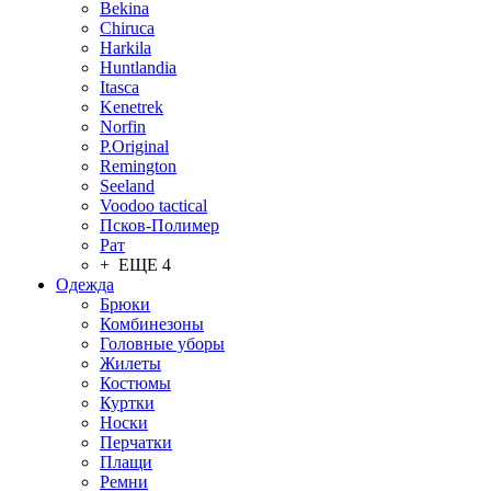
Bekina
Chiruсa
Harkila
Huntlandia
Itasca
Kenetrek
Norfin
P.Original
Remington
Seeland
Voodoo tactical
Псков-Полимер
Рат
+ ЕЩЕ 4
Одежда
Брюки
Комбинезоны
Головные уборы
Жилеты
Костюмы
Куртки
Носки
Перчатки
Плащи
Ремни