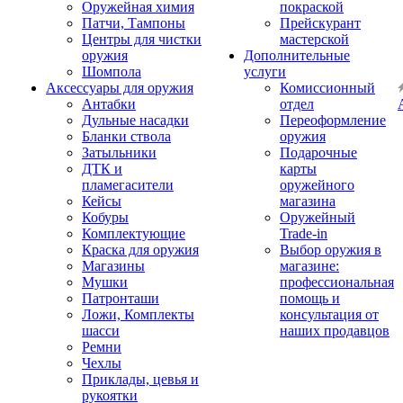
Оружейная химия
покраской
Патчи, Тампоны
Прейскурант
Центры для чистки
мастерской
оружия
Дополнительные
Шомпола
услуги
Аксессуары для оружия
Комиссионный
Антабки
отдел
Дульные насадки
Переоформление
Бланки ствола
оружия
Затыльники
Подарочные
ДТК и
карты
пламегасители
оружейного
Кейсы
магазина
Кобуры
Оружейный
Комплектующие
Trade-in
Краска для оружия
Выбор оружия в
Магазины
магазине:
Мушки
профессиональная
Патронташи
помощь и
Ложи, Комплекты
консультация от
шасси
наших продавцов
Ремни
Чехлы
Приклады, цевья и
рукоятки