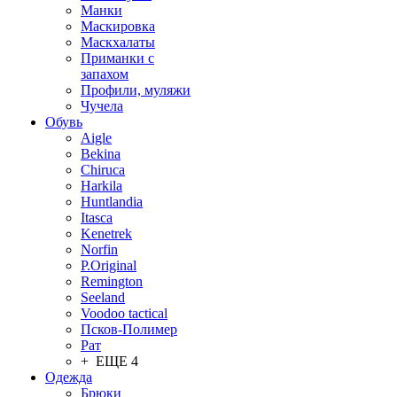
Манки
Маскировка
Маскхалаты
Приманки с
запахом
Профили, муляжи
Чучела
Обувь
Aigle
Bekina
Chiruсa
Harkila
Huntlandia
Itasca
Kenetrek
Norfin
P.Original
Remington
Seeland
Voodoo tactical
Псков-Полимер
Рат
+ ЕЩЕ 4
Одежда
Брюки