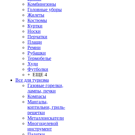
Комбинезоны
Головные уборы
Жилеты
Костюмы
Куртки
Носки
Перчатки
Плащи
Ремни
Рубашки
Термобелье
Худи
Футболки
+ ЕЩЕ 4
Все для туризма
Газовые горелки,
лампы, печки
Компасы
Мангалы,
коптильни, гриль-
решетки
Металлоискатели
Многоцелевой
инструмент
Палатки