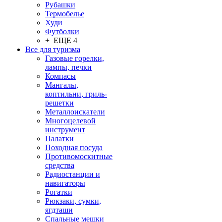
Рубашки
Термобелье
Худи
Футболки
+ ЕЩЕ 4
Все для туризма
Газовые горелки,
лампы, печки
Компасы
Мангалы,
коптильни, гриль-
решетки
Металлоискатели
Многоцелевой
инструмент
Палатки
Походная посуда
Противомоскитные
средства
Радиостанции и
навигаторы
Рогатки
Рюкзаки, сумки,
ягдташи
Спальные мешки