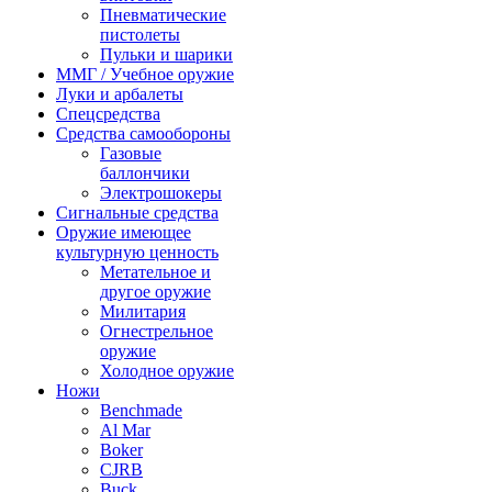
Пневматические
пистолеты
Пульки и шарики
ММГ / Учебное оружие
Луки и арбалеты
Спецсредства
Средства самообороны
Газовые
баллончики
Электрошокеры
Сигнальные средства
Оружие имеющее
культурную ценность
Метательное и
другое оружие
Милитария
Огнестрельное
оружие
Холодное оружие
Ножи
Benchmade
Al Mar
Boker
CJRB
Buck