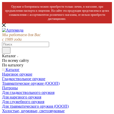
Оружие и боеприпасы можно приобрести только лично, в магазине, при
предъявлении паспорта и лицензии. На сайте эта продукция представлена в целях
ознакомления с ассортиментом розничного магазина, ее нельзя приобрести
дистанционно.
Мы работаем для Вас
с 1989 года
Каталог
По всему сайту
По каталогу
Каталог
Нарезное оружие
Гладкоствольное оружие
Травматическое оружие (ОООП)
Патроны
Для гладкоствольного оружия
Для нарезного оружия
Для служебного оружия
Для травматического оружия (ОООП)
Холостые, шумовые, светозвуковые