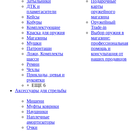
Затыльники
Подарочные
ДТК и
карты
пламегасители
оружейного
Кейсы
магазина
Кобуры
Оружейный
Комплектующие
Trade-in
Краска для оружия
Выбор оружия в
Магазины
магазине:
Мушки
профессиональная
Патронташи
помощь и
Ложи, Комплекты
консультация от
шасси
наших продавцов
Ремни
Чехлы
Приклады, цевья и
рукоятки
+ ЕЩЕ 6
Аксессуары для стрельбы
Мишени
Муфты коврики
Наушники
Наплечные
амортизаторы
Очки