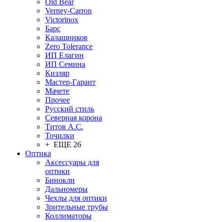
Old Bear
Verney-Carron
Victorinox
Барс
Калашников
Zero Tolerance
ИП Елагин
ИП Семина
Кизляр
Мастер-Гарант
Мачете
Прочее
Русский стиль
Северная корона
Титов А.С.
Точилки
+ ЕЩЕ 26
Оптика
Аксессуары для
оптики
Бинокли
Дальномеры
Чехлы для оптики
Зрительные трубы
Коллиматоры