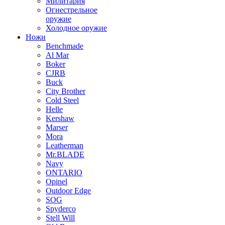
Милитария
Огнестрельное
оружие
Холодное оружие
Ножи
Benchmade
Al Mar
Boker
CJRB
Buck
City Brother
Cold Steel
Helle
Kershaw
Marser
Mora
Leatherman
Mr.BLADE
Navy
ONTARIO
Opinel
Outdoor Edge
SOG
Spyderco
Stell Will