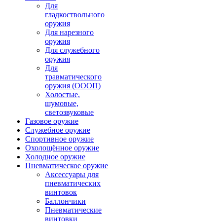
Для
гладкоствольного
оружия
Для нарезного
оружия
Для служебного
оружия
Для
травматического
оружия (ОООП)
Холостые,
шумовые,
светозвуковые
Газовое оружие
Служебное оружие
Спортивное оружие
Охолощённое оружие
Холодное оружие
Пневматическое оружие
Аксессуары для
пневматических
винтовок
Баллончики
Пневматические
винтовки