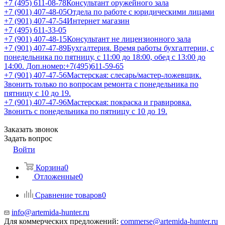
+7 (495) 611-08-78
Консультант оружейного зала
+7 (901) 407-48-05
Отдела по работе с юридическими лицами
+7 (901) 407-47-54
Интернет магазин
+7 (495) 611-33-05
+7 (901) 407-48-15
Консультант не лицензионного зала
+7 (901) 407-47-89
Бухгалтерия. Время работы бухгалтерии, с
понедельника по пятницу, с 11:00 до 18:00, обед с 13:00 до
14:00. Доп.номер:+7(495)611-59-65
+7 (901) 407-47-56
Мастерская: слесарь/мастер-ложевщик.
Звонить только по вопросам ремонта с понедельника по
пятницу с 10 до 19.
+7 (901) 407-47-96
Мастерская: покраска и гравировка.
Звонить с понедельника по пятницу с 10 до 19.
Заказать звонок
Задать вопрос
Войти
Корзина
0
Отложенные
0
Сравнение товаров
0
info@artemida-hunter.ru
Для коммерческих предложений:
commerse@artemida-hunter.ru