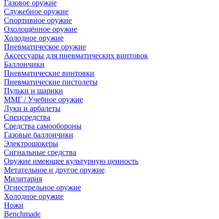
Газовое оружие
Служебное оружие
Спортивное оружие
Охолощённое оружие
Холодное оружие
Пневматическое оружие
Аксессуары для пневматических винтовок
Баллончики
Пневматические винтовки
Пневматические пистолеты
Пульки и шарики
ММГ / Учебное оружие
Луки и арбалеты
Спецсредства
Средства самообороны
Газовые баллончики
Электрошокеры
Сигнальные средства
Оружие имеющее культурную ценность
Метательное и другое оружие
Милитария
Огнестрельное оружие
Холодное оружие
Ножи
Benchmade