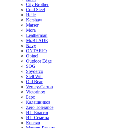
City Brother
Cold Steel
Helle
Kershaw
Marser
Mora
Leatherman
Mr.BLADE
Navy
ONTARIO
Opinel
Outdoor Edge
SOG
Spyderco
Stell Will
Old Bear
Verney-Carron
Victorinox
Барс
Калашников
Zero Tolerance
ИП Елагин
ИП Семина
Кизляр
Мастер-Гарант