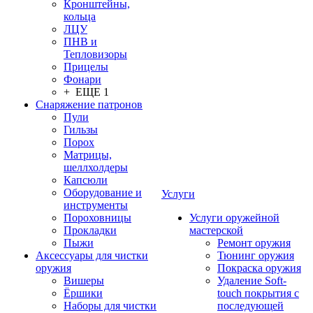
Кронштейны,
кольца
ЛЦУ
ПНВ и
Тепловизоры
Прицелы
Фонари
+ ЕЩЕ 1
Снаряжение патронов
Пули
Гильзы
Порох
Матрицы,
шеллхолдеры
Капсюли
Оборудование и
Услуги
инструменты
Пороховницы
Услуги оружейной
Прокладки
мастерской
Пыжи
Ремонт оружия
Аксессуары для чистки
Тюнинг оружия
оружия
Покраска оружия
Вишеры
Удаление Soft-
Ёршики
touch покрытия с
Наборы для чистки
последующей