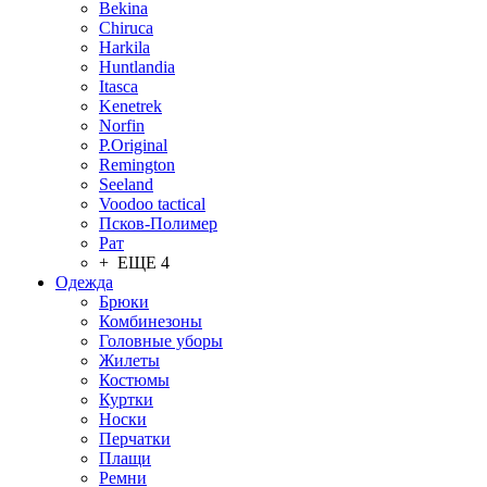
Bekina
Chiruсa
Harkila
Huntlandia
Itasca
Kenetrek
Norfin
P.Original
Remington
Seeland
Voodoo tactical
Псков-Полимер
Рат
+ ЕЩЕ 4
Одежда
Брюки
Комбинезоны
Головные уборы
Жилеты
Костюмы
Куртки
Носки
Перчатки
Плащи
Ремни