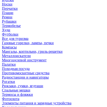
Носки
Перчатки
Плащи
Ремни
Рубашки
Термобелье
Худи
Футболки
Все для туризма
Газовые горелки, лампы, печки
Компасы
Мангалы, коптильни, гриль-решетки
Металлоискатели
Многоцелевой инструмент
Палатки
Походная посуда
Противомоскитные средства
Радиостанции и навигаторы
Рогатки
Рюкзаки, сумки, ягдташи
Спальные мешки
Термосы и фляжки
Фотоохота
Элементы питания и зарядные устройства