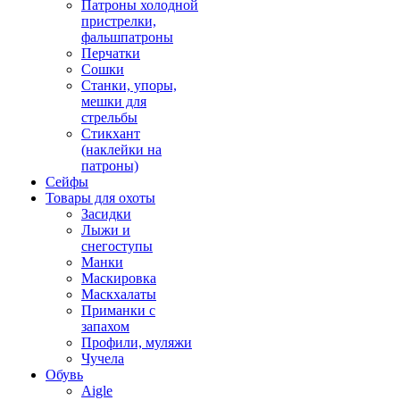
Патроны холодной
пристрелки,
фальшпатроны
Перчатки
Сошки
Станки, упоры,
мешки для
стрельбы
Стикхант
(наклейки на
патроны)
Сейфы
Товары для охоты
Засидки
Лыжи и
снегоступы
Манки
Маскировка
Маскхалаты
Приманки с
запахом
Профили, муляжи
Чучела
Обувь
Aigle