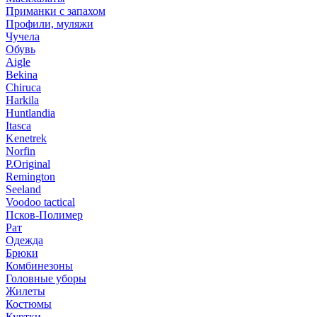
Приманки с запахом
Профили, муляжи
Чучела
Обувь
Aigle
Bekina
Chiruсa
Harkila
Huntlandia
Itasca
Kenetrek
Norfin
P.Original
Remington
Seeland
Voodoo tactical
Псков-Полимер
Рат
Одежда
Брюки
Комбинезоны
Головные уборы
Жилеты
Костюмы
Куртки