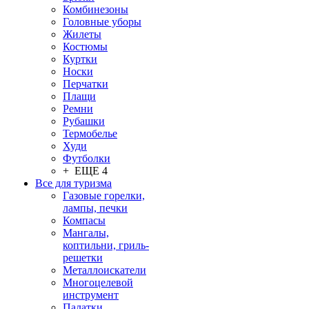
Комбинезоны
Головные уборы
Жилеты
Костюмы
Куртки
Носки
Перчатки
Плащи
Ремни
Рубашки
Термобелье
Худи
Футболки
+ ЕЩЕ 4
Все для туризма
Газовые горелки,
лампы, печки
Компасы
Мангалы,
коптильни, гриль-
решетки
Металлоискатели
Многоцелевой
инструмент
Палатки