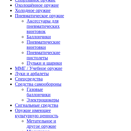
Охолощённое оружие
Холодное оружие
Пневматическое оружие
Аксессуары для
пневматических
винтовок
Баллончики
Пневматические
винтовки
Пневматические
пистолеты
Пульки и шарики
ММГ / Учебное оружие
Луки и арбалеты
Спецсредства
Средства самообороны
Газовые
баллончики
Электрошокеры
Сигнальные средства
Оружие имеющее
культурную ценность
Метательное и
другое оружие