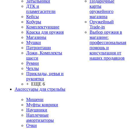
Затыльники
Подарочные
ДТК и
карты
пламегасители
оружейного
Кейсы
магазина
Кобуры
Оружейный
Комплектующие
Trade-in
Краска для оружия
Выбор оружия в
Магазины
магазине:
Мушки
профессиональная
Патронташи
помощь и
Ложи, Комплекты
консультация от
шасси
наших продавцов
Ремни
Чехлы
Приклады, цевья и
рукоятки
+ ЕЩЕ 6
Аксессуары для стрельбы
Мишени
Муфты коврики
Наушники
Наплечные
амортизаторы
Очки