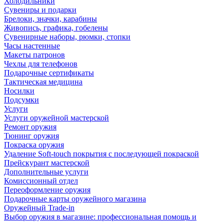
Холодильники
Сувениры и подарки
Брелоки, значки, карабины
Живопись, графика, гобелены
Сувенирные наборы, рюмки, стопки
Часы настенные
Макеты патронов
Чехлы для телефонов
Подарочные сертификаты
Тактическая медицина
Носилки
Подсумки
Услуги
Услуги оружейной мастерской
Ремонт оружия
Тюнинг оружия
Покраска оружия
Удаление Soft-touch покрытия с последующей покраской
Прейскурант мастерской
Дополнительные услуги
Комиссионный отдел
Переоформление оружия
Подарочные карты оружейного магазина
Оружейный Trade-in
Выбор оружия в магазине: профессиональная помощь и