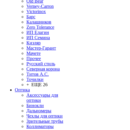
Old Bear
Verney-Carron
Victorinox
Барс
Калашников
Zero Tolerance
ИП Елагин
ИП Семина
Кизляр
Мастер-Гарант
Мачете
Прочее
Русский стиль
Северная корона
Титов А.С.
Точилки
+ ЕЩЕ 26
Оптика
Аксессуары для
оптики
Бинокли
Дальномеры
Чехлы для оптики
Зрительные трубы
Коллиматоры