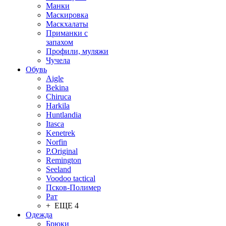
Манки
Маскировка
Маскхалаты
Приманки с
запахом
Профили, муляжи
Чучела
Обувь
Aigle
Bekina
Chiruсa
Harkila
Huntlandia
Itasca
Kenetrek
Norfin
P.Original
Remington
Seeland
Voodoo tactical
Псков-Полимер
Рат
+ ЕЩЕ 4
Одежда
Брюки