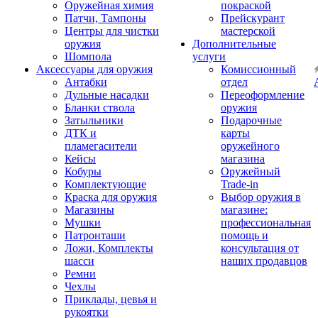
Оружейная химия
покраской
Патчи, Тампоны
Прейскурант
Центры для чистки
мастерской
оружия
Дополнительные
Шомпола
услуги
Аксессуары для оружия
Комиссионный
Антабки
отдел
Дульные насадки
Переоформление
Бланки ствола
оружия
Затыльники
Подарочные
ДТК и
карты
пламегасители
оружейного
Кейсы
магазина
Кобуры
Оружейный
Комплектующие
Trade-in
Краска для оружия
Выбор оружия в
Магазины
магазине:
Мушки
профессиональная
Патронташи
помощь и
Ложи, Комплекты
консультация от
шасси
наших продавцов
Ремни
Чехлы
Приклады, цевья и
рукоятки