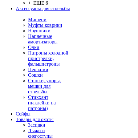
+ ЕЩЕ 6
Аксессуары для стрельбы
Мишени
Муфты коврики
Наушники
Наплечные
амортизаторы
Очки
Патроны холодной
пристрелки,
фальшпатроны
Перчатки
Сошки
Станки, упоры,
мешки для
стрельбы
Стикхант
(наклейки на
патроны)
Сейфы
Товары для охоты
Засидки
Лыжи и
снегоступы