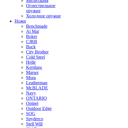
Милитария
Огнестрельное
оружие
Холодное оружие
Ножи
Benchmade
Al Mar
Boker
CJRB
Buck
City Brother
Cold Steel
Helle
Kershaw
Marser
Mora
Leatherman
Mr.BLADE
Navy
ONTARIO
Opinel
Outdoor Edge
SOG
Spyderco
Stell Will