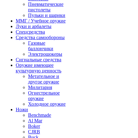
Пневматические
пистолеты
Пульки и шарики
ММГ / Учебное оружие
Луки и арбалеты
Спецсредства
Средства самообороны
Газовые
баллончики
Электрошокеры
Сигнальные средства
Оружие имеющее
культурную ценность
Метательное и
другое оружие
Милитария
Огнестрельное
оружие
Холодное оружие
Ножи
Benchmade
Al Mar
Boker
CJRB
Buck