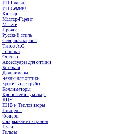
ИП Елагин
ИП Семина
Кизляр
Мастер-Гарант
Мачете
Прочее
Русский стиль
Северная корона
Титов А.С.
Точилки
Оптика
Аксессуары для оптики
Бинокли
Дальномеры
Чехлы для оптики
Зрительные трубы
Коллиматоры
Кронштейны, кольца
ЛЦУ
ПНВ и Тепловизоры
Прицелы
Фонари
Снаряжение патронов
Пули
Гильзы