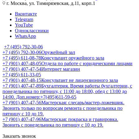
г. Москва, ул. Тимирязевская, д.11, корп.1
Вконтакте
Telegram
YouTube
Одноклассники
WhatsApp
+7 (495) 792-30-06
+7 (495) 792-30-06
Оружейный зал
+7 (495) 611-08-78
Консультант оружейного зала
+7 (901) 407-48-05
Отдела по работе с юридическими лицами
+7 (901) 407-47-54
Интернет магазин
+7 (495) 611-33-05
+7 (901) 407-48-15
Консультант не лицензионного зала
+7 (901) 407-47-89
Бухгалтерия. Время работы бухгалтерии, с
понедельника по пятницу, с 11:00 до 18:00, обед с 13:00 до
14:00. Доп.номер:+7(495)611-59-65
+7 (901) 407-47-56
Мастерская: слесарь/мастер-ложевщик.
Звонить только по вопросам ремонта с понедельника по
пятницу с 10 до 19.
+7 (901) 407-47-96
Мастерская: покраска и гравировка.
Звонить с понедельника по пятницу с 10 до 19.
Заказать звонок