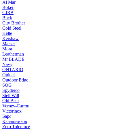
Al Mar
Boker
CJRB
Buck
City Brother
Cold Steel
Helle
Kershaw
Marser
Mora
Leatherman
Mr.BLADE
Navy
ONTARIO
Opinel
Outdoor Edge
SOG
Spyderco
Stell Will
Old Bear
Verney-Carron
Victorinox
Барс
Калашников
Zero Tolerance