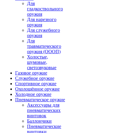
Для
гладкоствольного
оружия
Для нарезного
оружия
Для служебного
оружия
Для
травматического
оружия (ОООП)
Холостые,
шумовые,
светозвуковые
Газовое оружие
Служебное оружие
Спортивное оружие
Охолощённое оружие
Холодное оружие
Пневматическое оружие
Аксессуары для
пневматических
винтовок
Баллончики
Пневматические
винтовки