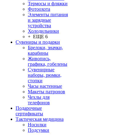
Термосы и фляжки
Фотоохота
Элементы питания
и зарядные
устройства
Холодильники
+ ЕЩЕ 6
Сувениры и подарки
Брелоки, значки,
карабины
Живопись,
графика, гобелены
Сувенирные
наборы, рюмки,
стопки
Часы настенные
Макеты патронов
Чехлы для
телефонов
Подарочные
сертификаты
Тактическая медицина
Носилки
Подсумки