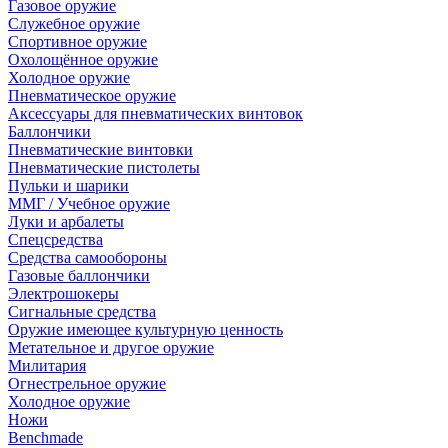
Газовое оружие
Служебное оружие
Спортивное оружие
Охолощённое оружие
Холодное оружие
Пневматическое оружие
Аксессуары для пневматических винтовок
Баллончики
Пневматические винтовки
Пневматические пистолеты
Пульки и шарики
ММГ / Учебное оружие
Луки и арбалеты
Спецсредства
Средства самообороны
Газовые баллончики
Электрошокеры
Сигнальные средства
Оружие имеющее культурную ценность
Метательное и другое оружие
Милитария
Огнестрельное оружие
Холодное оружие
Ножи
Benchmade