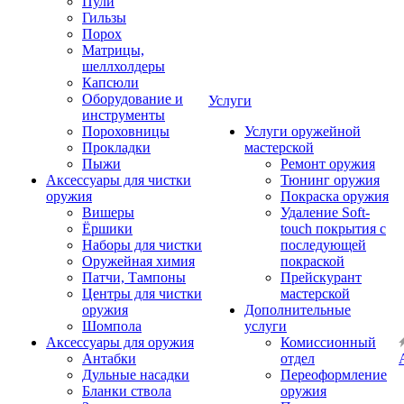
Пули
Гильзы
Порох
Матрицы,
шеллхолдеры
Капсюли
Оборудование и
Услуги
инструменты
Пороховницы
Услуги оружейной
Прокладки
мастерской
Пыжи
Ремонт оружия
Аксессуары для чистки
Тюнинг оружия
оружия
Покраска оружия
Вишеры
Удаление Soft-
Ёршики
touch покрытия с
Наборы для чистки
последующей
Оружейная химия
покраской
Патчи, Тампоны
Прейскурант
Центры для чистки
мастерской
оружия
Дополнительные
Шомпола
услуги
Аксессуары для оружия
Комиссионный
Антабки
отдел
Дульные насадки
Переоформление
Бланки ствола
оружия