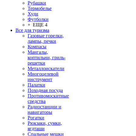
Рубашки
Термобелье
Худи
Футболки
+ ЕЩЕ 4
Все для туризма
Газовые горелки,
лампы, печки
Компасы
Мангалы,
коптильни, гриль-
решетки
Металлоискатели
Многоцелевой
инструмент
Палатки
Походная посуда
Противомоскитные
средства
Радиостанции и
навигаторы
Рогатки
Рюкзаки, сумки,
ягдташи
Спальные мешки