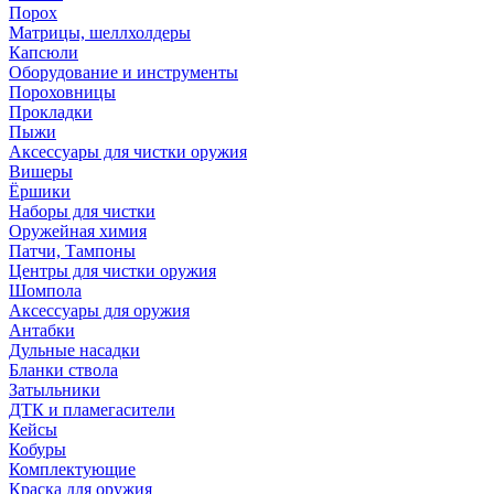
Порох
Матрицы, шеллхолдеры
Капсюли
Оборудование и инструменты
Пороховницы
Прокладки
Пыжи
Аксессуары для чистки оружия
Вишеры
Ёршики
Наборы для чистки
Оружейная химия
Патчи, Тампоны
Центры для чистки оружия
Шомпола
Аксессуары для оружия
Антабки
Дульные насадки
Бланки ствола
Затыльники
ДТК и пламегасители
Кейсы
Кобуры
Комплектующие
Краска для оружия