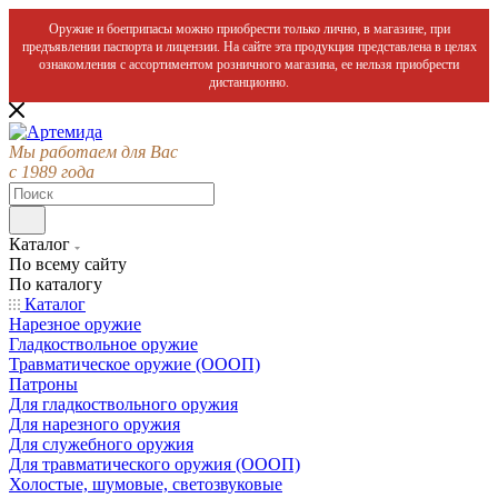
Оружие и боеприпасы можно приобрести только лично, в магазине, при
предъявлении паспорта и лицензии. На сайте эта продукция представлена в целях
ознакомления с ассортиментом розничного магазина, ее нельзя приобрести
дистанционно.
Мы работаем для Вас
с 1989 года
Каталог
По всему сайту
По каталогу
Каталог
Нарезное оружие
Гладкоствольное оружие
Травматическое оружие (ОООП)
Патроны
Для гладкоствольного оружия
Для нарезного оружия
Для служебного оружия
Для травматического оружия (ОООП)
Холостые, шумовые, светозвуковые