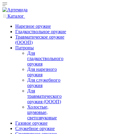
Каталог
Нарезное оружие
Гладкоствольное оружие
Травматическое оружие
(ОООП)
Патроны
Для
гладкоствольного
оружия
Для нарезного
оружия
Для служебного
оружия
Для
травматического
оружия (ОООП)
Холостые,
шумовые,
светозвуковые
Газовое оружие
Служебное оружие
Спортивное оружие