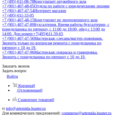
+7 (495) 611-08-78
Консультант оружейного зала
+7 (901) 407-48-05
Отдела по работе с юридическими лицами
+7 (901) 407-47-54
Интернет магазин
+7 (495) 611-33-05
+7 (901) 407-48-15
Консультант не лицензионного зала
+7 (901) 407-47-89
Бухгалтерия. Время работы бухгалтерии, с
понедельника по пятницу, с 11:00 до 18:00, обед с 13:00 до
14:00. Доп.номер:+7(495)611-59-65
+7 (901) 407-47-56
Мастерская: слесарь/мастер-ложевщик.
Звонить только по вопросам ремонта с понедельника по
пятницу с 10 до 19.
+7 (901) 407-47-96
Мастерская: покраска и гравировка.
Звонить с понедельника по пятницу с 10 до 19.
Заказать звонок
Задать вопрос
Войти
Корзина
0
Отложенные
0
Сравнение товаров
0
info@artemida-hunter.ru
Для коммерческих предложений:
commerse@artemida-hunter.ru