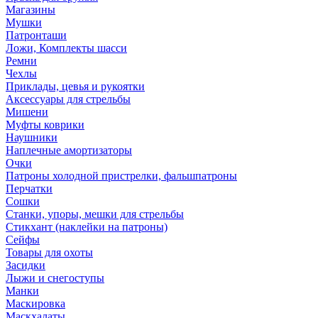
Магазины
Мушки
Патронташи
Ложи, Комплекты шасси
Ремни
Чехлы
Приклады, цевья и рукоятки
Аксессуары для стрельбы
Мишени
Муфты коврики
Наушники
Наплечные амортизаторы
Очки
Патроны холодной пристрелки, фальшпатроны
Перчатки
Сошки
Станки, упоры, мешки для стрельбы
Стикхант (наклейки на патроны)
Сейфы
Товары для охоты
Засидки
Лыжи и снегоступы
Манки
Маскировка
Маскхалаты