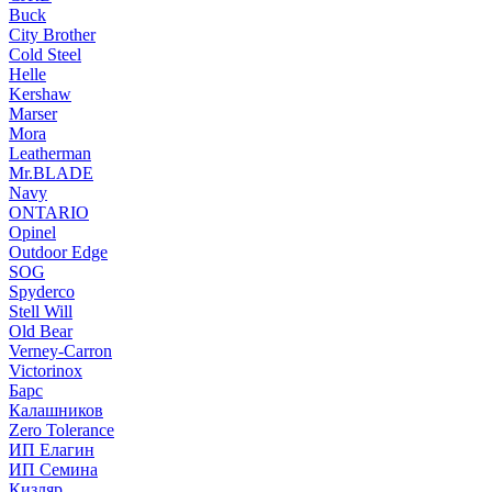
Buck
City Brother
Cold Steel
Helle
Kershaw
Marser
Mora
Leatherman
Mr.BLADE
Navy
ONTARIO
Opinel
Outdoor Edge
SOG
Spyderco
Stell Will
Old Bear
Verney-Carron
Victorinox
Барс
Калашников
Zero Tolerance
ИП Елагин
ИП Семина
Кизляр