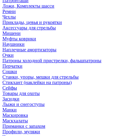
Патронташи
Ложи, Комплекты шасси
Ремни
Чехлы
Приклады, цевья и рукоятки
Аксессуары для стрельбы
Мишени
Муфты коврики
Наушники
Наплечные амортизаторы
Очки
Патроны холодной пристрелки, фальшпатроны
Перчатки
Сошки
Станки, упоры, мешки для стрельбы
Стикхант (наклейки на патроны)
Сейфы
Товары для охоты
Засидки
Лыжи и снегоступы
Манки
Маскировка
Маскхалаты
Приманки с запахом
Профили, муляжи