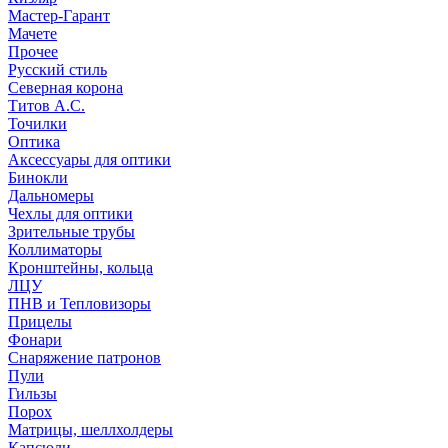
Мастер-Гарант
Мачете
Прочее
Русский стиль
Северная корона
Титов А.С.
Точилки
Оптика
Аксессуары для оптики
Бинокли
Дальномеры
Чехлы для оптики
Зрительные трубы
Коллиматоры
Кронштейны, кольца
ЛЦУ
ПНВ и Тепловизоры
Прицелы
Фонари
Снаряжение патронов
Пули
Гильзы
Порох
Матрицы, шеллхолдеры
Капсюли