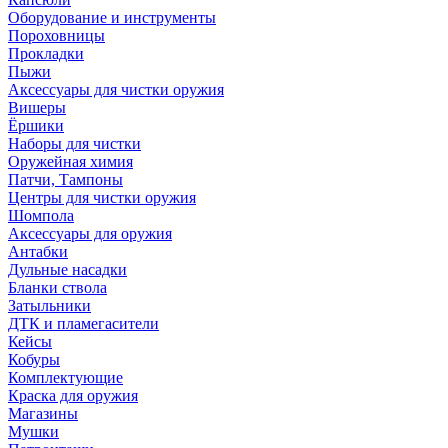
Оборудование и инструменты
Пороховницы
Прокладки
Пыжи
Аксессуары для чистки оружия
Вишеры
Ёршики
Наборы для чистки
Оружейная химия
Патчи, Тампоны
Центры для чистки оружия
Шомпола
Аксессуары для оружия
Антабки
Дульные насадки
Бланки ствола
Затыльники
ДТК и пламегасители
Кейсы
Кобуры
Комплектующие
Краска для оружия
Магазины
Мушки