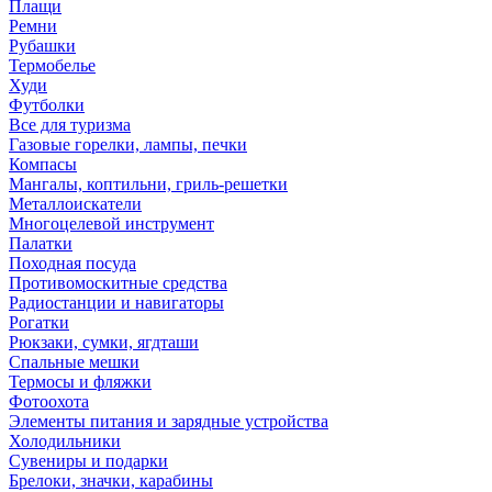
Плащи
Ремни
Рубашки
Термобелье
Худи
Футболки
Все для туризма
Газовые горелки, лампы, печки
Компасы
Мангалы, коптильни, гриль-решетки
Металлоискатели
Многоцелевой инструмент
Палатки
Походная посуда
Противомоскитные средства
Радиостанции и навигаторы
Рогатки
Рюкзаки, сумки, ягдташи
Спальные мешки
Термосы и фляжки
Фотоохота
Элементы питания и зарядные устройства
Холодильники
Сувениры и подарки
Брелоки, значки, карабины