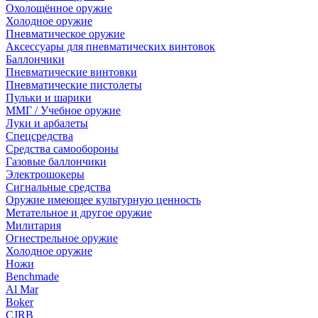
Охолощённое оружие
Холодное оружие
Пневматическое оружие
Аксессуары для пневматических винтовок
Баллончики
Пневматические винтовки
Пневматические пистолеты
Пульки и шарики
ММГ / Учебное оружие
Луки и арбалеты
Спецсредства
Средства самообороны
Газовые баллончики
Электрошокеры
Сигнальные средства
Оружие имеющее культурную ценность
Метательное и другое оружие
Милитария
Огнестрельное оружие
Холодное оружие
Ножи
Benchmade
Al Mar
Boker
CJRB