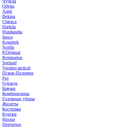
Чучела
Обувь
Aigle
Bekina
Chiruсa
Harkila
Huntlandia
Itasca
Kenetrek
Norfin
P.Original
Remington
Seeland
Voodoo tactical
Псков-Полимер
Рат
Одежда
Брюки
Комбинезоны
Головные уборы
Жилеты
Костюмы
Куртки
Носки
Перчатки