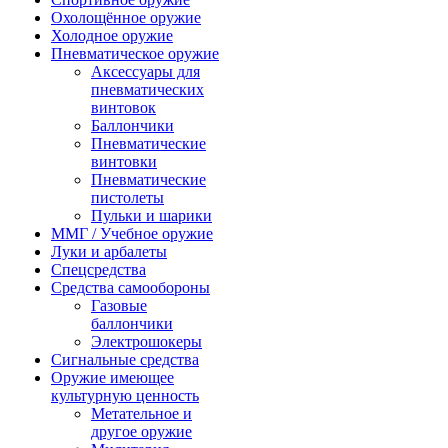
Охолощённое оружие
Холодное оружие
Пневматическое оружие
Аксессуары для
пневматических
винтовок
Баллончики
Пневматические
винтовки
Пневматические
пистолеты
Пульки и шарики
ММГ / Учебное оружие
Луки и арбалеты
Спецсредства
Средства самообороны
Газовые
баллончики
Электрошокеры
Сигнальные средства
Оружие имеющее
культурную ценность
Метательное и
другое оружие