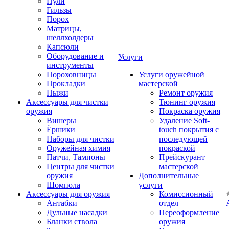
Пули
Гильзы
Порох
Матрицы,
шеллхолдеры
Капсюли
Оборудование и
Услуги
инструменты
Пороховницы
Услуги оружейной
Прокладки
мастерской
Пыжи
Ремонт оружия
Аксессуары для чистки
Тюнинг оружия
оружия
Покраска оружия
Вишеры
Удаление Soft-
Ёршики
touch покрытия с
Наборы для чистки
последующей
Оружейная химия
покраской
Патчи, Тампоны
Прейскурант
Центры для чистки
мастерской
оружия
Дополнительные
Шомпола
услуги
Аксессуары для оружия
Комиссионный
Антабки
отдел
Дульные насадки
Переоформление
Бланки ствола
оружия