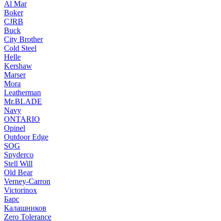
Al Mar
Boker
CJRB
Buck
City Brother
Cold Steel
Helle
Kershaw
Marser
Mora
Leatherman
Mr.BLADE
Navy
ONTARIO
Opinel
Outdoor Edge
SOG
Spyderco
Stell Will
Old Bear
Verney-Carron
Victorinox
Барс
Калашников
Zero Tolerance