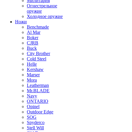
Милитария
Огнестрельное
оружие
Холодное оружие
Ножи
Benchmade
Al Mar
Boker
CJRB
Buck
City Brother
Cold Steel
Helle
Kershaw
Marser
Mora
Leatherman
Mr.BLADE
Navy
ONTARIO
Opinel
Outdoor Edge
SOG
Spyderco
Stell Will