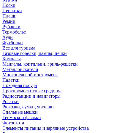
Носки
Перчатки
Плащи
Ремни
Рубашки
Термобелье
Худи
Футболки
Все для туризма
Газовые горелки, лампы, печки
Компасы
Мангалы, коптильни, гриль-решетки
Металлоискатели
Многоцелевой инструмент
Палатки
Походная посуда
Противомоскитные средства
Радиостанции и навигаторы
Рогатки
Рюкзаки, сумки, ягдташи
Спальные мешки
Термосы и фляжки
Фотоохота
Элементы питания и зарядные устройства