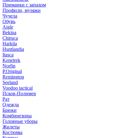
Приманки с запахом
Профили, муляжи
Чучела
Обувь
Aigle
Bekina
Chiruсa
Harkila
Huntlandia
Itasca
Kenetrek
Norfin
P.Original
Remington
Seeland
Voodoo tactical
Псков-Полимер
Рат
Одежда
Брюки
Комбинезоны
Головные уборы
Жилеты
Костюмы
Куртки