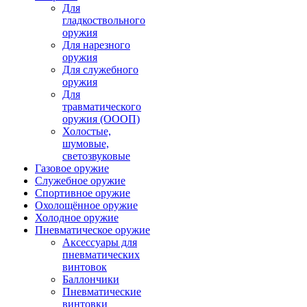
Для
гладкоствольного
оружия
Для нарезного
оружия
Для служебного
оружия
Для
травматического
оружия (ОООП)
Холостые,
шумовые,
светозвуковые
Газовое оружие
Служебное оружие
Спортивное оружие
Охолощённое оружие
Холодное оружие
Пневматическое оружие
Аксессуары для
пневматических
винтовок
Баллончики
Пневматические
винтовки