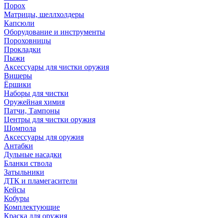
Порох
Матрицы, шеллхолдеры
Капсюли
Оборудование и инструменты
Пороховницы
Прокладки
Пыжи
Аксессуары для чистки оружия
Вишеры
Ёршики
Наборы для чистки
Оружейная химия
Патчи, Тампоны
Центры для чистки оружия
Шомпола
Аксессуары для оружия
Антабки
Дульные насадки
Бланки ствола
Затыльники
ДТК и пламегасители
Кейсы
Кобуры
Комплектующие
Краска для оружия