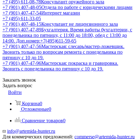
+7 (495) 611-08-78
Консультант оружейного зала
+7 (901) 407-48-05
Отдела по работе с юридическими лицами
+7 (901) 407-47-54
Интернет магазин
+7 (495) 611-33-05
+7 (901) 407-48-15
Консультант не лицензионного зала
+7 (901) 407-47-89
Бухгалтерия. Время работы бухгалтерии, с
понедельника по пятницу, с 11:00 до 18:00, обед с 13:00 до
14:00. Доп.номер:+7(495)611-59-65
+7 (901) 407-47-56
Мастерская: слесарь/мастер-ложевщик.
Звонить только по вопросам ремонта с понедельника по
пятницу с 10 до 19.
+7 (901) 407-47-96
Мастерская: покраска и гравировка.
Звонить с понедельника по пятницу с 10 до 19.
Заказать звонок
Задать вопрос
Войти
Корзина
0
Отложенные
0
Сравнение товаров
0
info@artemida-hunter.ru
Для коммерческих предложений:
commerse@artemida-hunter.ru