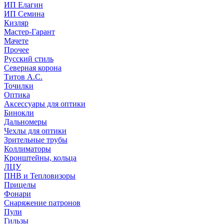
ИП Елагин
ИП Семина
Кизляр
Мастер-Гарант
Мачете
Прочее
Русский стиль
Северная корона
Титов А.С.
Точилки
Оптика
Аксессуары для оптики
Бинокли
Дальномеры
Чехлы для оптики
Зрительные трубы
Коллиматоры
Кронштейны, кольца
ЛЦУ
ПНВ и Тепловизоры
Прицелы
Фонари
Снаряжение патронов
Пули
Гильзы