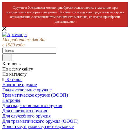
Оружие и боеприпасы можно приобрести только лично, в магазине, при
предъявлении паспорта и лицензии. На сайте эта продукция представлена в целях
ознакомления с ассортиментом розничного магазина, ее нельзя приобрести
дистанционно.
Мы работаем для Вас
с 1989 года
Каталог
По всему сайту
По каталогу
Каталог
Нарезное оружие
Гладкоствольное оружие
Травматическое оружие (ОООП)
Патроны
Для гладкоствольного оружия
Для нарезного оружия
Для служебного оружия
Для травматического оружия (ОООП)
Холостые, шумовые, светозвуковые