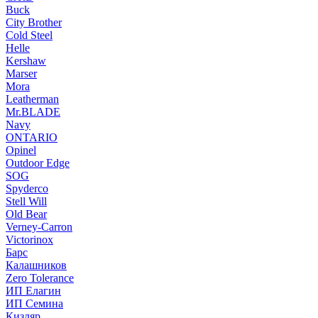
Buck
City Brother
Cold Steel
Helle
Kershaw
Marser
Mora
Leatherman
Mr.BLADE
Navy
ONTARIO
Opinel
Outdoor Edge
SOG
Spyderco
Stell Will
Old Bear
Verney-Carron
Victorinox
Барс
Калашников
Zero Tolerance
ИП Елагин
ИП Семина
Кизляр