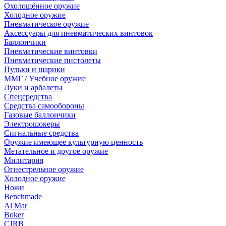
Охолощённое оружие
Холодное оружие
Пневматическое оружие
Аксессуары для пневматических винтовок
Баллончики
Пневматические винтовки
Пневматические пистолеты
Пульки и шарики
ММГ / Учебное оружие
Луки и арбалеты
Спецсредства
Средства самообороны
Газовые баллончики
Электрошокеры
Сигнальные средства
Оружие имеющее культурную ценность
Метательное и другое оружие
Милитария
Огнестрельное оружие
Холодное оружие
Ножи
Benchmade
Al Mar
Boker
CJRB