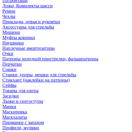
Патронташи
Ложи, Комплекты шасси
Ремни
Чехлы
Приклады, цевья и рукоятки
Аксессуары для стрельбы
Мишени
Муфты коврики
Наушники
Наплечные амортизаторы
Очки
Патроны холодной пристрелки, фальшпатроны
Перчатки
Сошки
Станки, упоры, мешки для стрельбы
Стикхант (наклейки на патроны)
Сейфы
Товары для охоты
Засидки
Лыжи и снегоступы
Манки
Маскировка
Маскхалаты
Приманки с запахом
Профили, муляжи