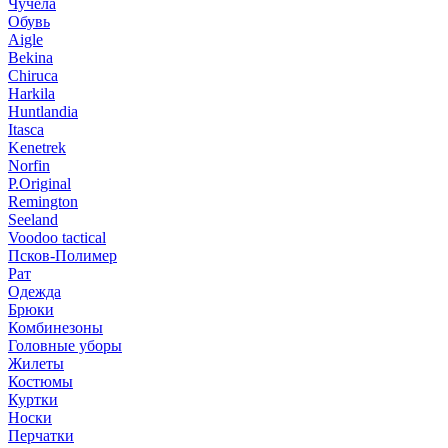
Чучела
Обувь
Aigle
Bekina
Chiruсa
Harkila
Huntlandia
Itasca
Kenetrek
Norfin
P.Original
Remington
Seeland
Voodoo tactical
Псков-Полимер
Рат
Одежда
Брюки
Комбинезоны
Головные уборы
Жилеты
Костюмы
Куртки
Носки
Перчатки