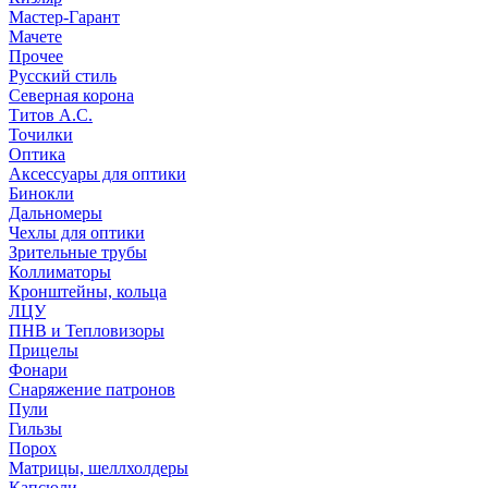
Мастер-Гарант
Мачете
Прочее
Русский стиль
Северная корона
Титов А.С.
Точилки
Оптика
Аксессуары для оптики
Бинокли
Дальномеры
Чехлы для оптики
Зрительные трубы
Коллиматоры
Кронштейны, кольца
ЛЦУ
ПНВ и Тепловизоры
Прицелы
Фонари
Снаряжение патронов
Пули
Гильзы
Порох
Матрицы, шеллхолдеры
Капсюли