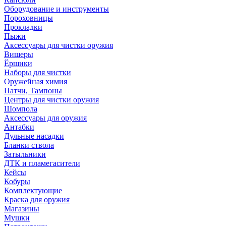
Оборудование и инструменты
Пороховницы
Прокладки
Пыжи
Аксессуары для чистки оружия
Вишеры
Ёршики
Наборы для чистки
Оружейная химия
Патчи, Тампоны
Центры для чистки оружия
Шомпола
Аксессуары для оружия
Антабки
Дульные насадки
Бланки ствола
Затыльники
ДТК и пламегасители
Кейсы
Кобуры
Комплектующие
Краска для оружия
Магазины
Мушки