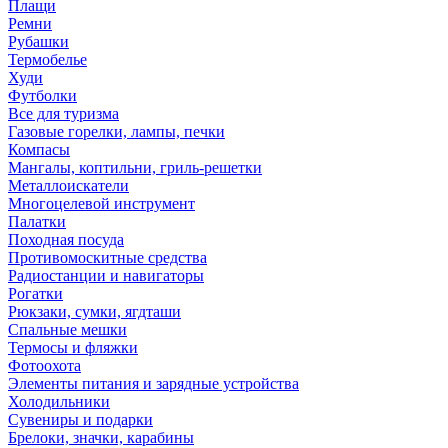
Плащи
Ремни
Рубашки
Термобелье
Худи
Футболки
Все для туризма
Газовые горелки, лампы, печки
Компасы
Мангалы, коптильни, гриль-решетки
Металлоискатели
Многоцелевой инструмент
Палатки
Походная посуда
Противомоскитные средства
Радиостанции и навигаторы
Рогатки
Рюкзаки, сумки, ягдташи
Спальные мешки
Термосы и фляжки
Фотоохота
Элементы питания и зарядные устройства
Холодильники
Сувениры и подарки
Брелоки, значки, карабины