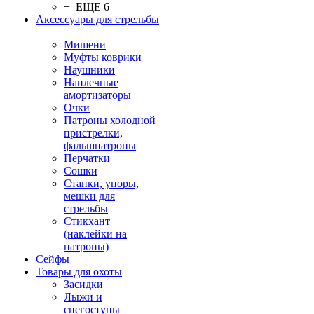
+ ЕЩЕ 6
Аксессуары для стрельбы
Мишени
Муфты коврики
Наушники
Наплечные
амортизаторы
Очки
Патроны холодной
пристрелки,
фальшпатроны
Перчатки
Сошки
Станки, упоры,
мешки для
стрельбы
Стикхант
(наклейки на
патроны)
Сейфы
Товары для охоты
Засидки
Лыжи и
снегоступы