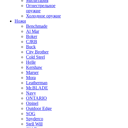
Милитария
Огнестрельное
оружие
Холодное оружие
Ножи
Benchmade
Al Mar
Boker
CJRB
Buck
City Brother
Cold Steel
Helle
Kershaw
Marser
Mora
Leatherman
Mr.BLADE
Navy
ONTARIO
Opinel
Outdoor Edge
SOG
Spyderco
Stell Will