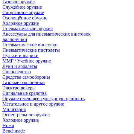
Газовое оружие
Служебное оружие
Спортивное оружие
Охолощённое оружие
Холодное оружие
Пневматическое оружие
Аксессуары для пневматических винтовок
Баллончики
Пневматические винтовки
Пневматические пистолеты
Пульки и шарики
ММГ / Учебное оружие
Луки и арбалеты
Спецсредства
Средства самообороны
Газовые баллончики
Электрошокеры
Сигнальные средства
Оружие имеющее культурную ценность
Метательное и другое оружие
Милитария
Огнестрельное оружие
Холодное оружие
Ножи
Benchmade