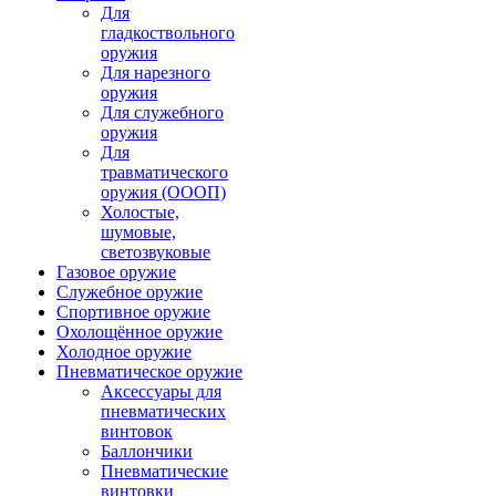
Для
гладкоствольного
оружия
Для нарезного
оружия
Для служебного
оружия
Для
травматического
оружия (ОООП)
Холостые,
шумовые,
светозвуковые
Газовое оружие
Служебное оружие
Спортивное оружие
Охолощённое оружие
Холодное оружие
Пневматическое оружие
Аксессуары для
пневматических
винтовок
Баллончики
Пневматические
винтовки