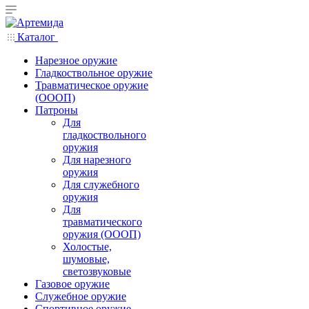
Каталог
Нарезное оружие
Гладкоствольное оружие
Травматическое оружие
(ОООП)
Патроны
Для
гладкоствольного
оружия
Для нарезного
оружия
Для служебного
оружия
Для
травматического
оружия (ОООП)
Холостые,
шумовые,
светозвуковые
Газовое оружие
Служебное оружие
Спортивное оружие