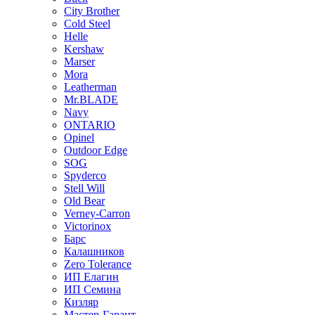
City Brother
Cold Steel
Helle
Kershaw
Marser
Mora
Leatherman
Mr.BLADE
Navy
ONTARIO
Opinel
Outdoor Edge
SOG
Spyderco
Stell Will
Old Bear
Verney-Carron
Victorinox
Барс
Калашников
Zero Tolerance
ИП Елагин
ИП Семина
Кизляр
Мастер-Гарант