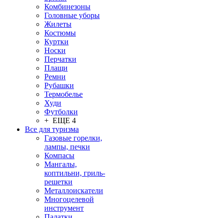
Комбинезоны
Головные уборы
Жилеты
Костюмы
Куртки
Носки
Перчатки
Плащи
Ремни
Рубашки
Термобелье
Худи
Футболки
+ ЕЩЕ 4
Все для туризма
Газовые горелки,
лампы, печки
Компасы
Мангалы,
коптильни, гриль-
решетки
Металлоискатели
Многоцелевой
инструмент
Палатки