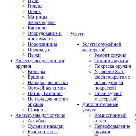
Пули
Гильзы
Порох
Матрицы,
шеллхолдеры
Капсюли
Оборудование и
Услуги
инструменты
Пороховницы
Услуги оружейной
Прокладки
мастерской
Пыжи
Ремонт оружия
Аксессуары для чистки
Тюнинг оружия
оружия
Покраска оружия
Вишеры
Удаление Soft-
Ёршики
touch покрытия с
Наборы для чистки
последующей
Оружейная химия
покраской
Патчи, Тампоны
Прейскурант
Центры для чистки
мастерской
оружия
Дополнительные
Шомпола
услуги
Аксессуары для оружия
Комиссионный
Антабки
отдел
Дульные насадки
Переоформление
Бланки ствола
оружия