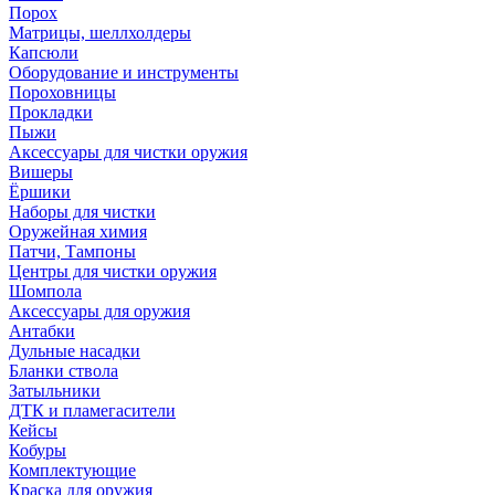
Порох
Матрицы, шеллхолдеры
Капсюли
Оборудование и инструменты
Пороховницы
Прокладки
Пыжи
Аксессуары для чистки оружия
Вишеры
Ёршики
Наборы для чистки
Оружейная химия
Патчи, Тампоны
Центры для чистки оружия
Шомпола
Аксессуары для оружия
Антабки
Дульные насадки
Бланки ствола
Затыльники
ДТК и пламегасители
Кейсы
Кобуры
Комплектующие
Краска для оружия