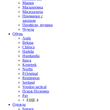
Манки
Маскировка
Маскхалаты
Приманки с
запахом
Профили, муляжи
Чучела
Обувь
Aigle
Bekina
Chiruсa
Harkila
Huntlandia
Itasca
Kenetrek
Norfin
P.Original
Remington
Seeland
Voodoo tactical
Псков-Полимер
Рат
+ ЕЩЕ 4
Одежда
Брюки