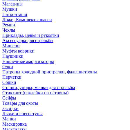
Магазины
Мушки
Патронташи
Ложи, Комплекты шасси
Ремни
Чехлы
Приклады, цевья и рукоятки
Аксессуары для стрельбы
Мишени
Муфты коврики
Наушники
Наплечные амортизаторы
Очки
Патроны холодной пристрелки, фальшпатроны
Перчатки
Сошки
Станки, упоры, мешки для стрельбы
Стикхант (наклейки на патроны)
Сейфы
Товары для охоты
Засидки
Лыжи и снегоступы
Манки
Маскировка
Маскхалаты