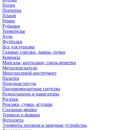
Носки
Перчатки
Плащи
Ремни
Рубашки
Термобелье
Худи
Футболки
Все для туризма
Газовые горелки, лампы, печки
Компасы
Мангалы, коптильни, гриль-решетки
Металлоискатели
Многоцелевой инструмент
Палатки
Походная посуда
Противомоскитные средства
Радиостанции и навигаторы
Рогатки
Рюкзаки, сумки, ягдташи
Спальные мешки
Термосы и фляжки
Фотоохота
Элементы питания и зарядные устройства