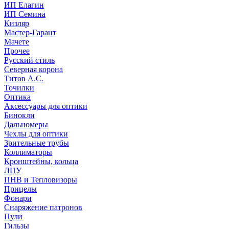
ИП Елагин
ИП Семина
Кизляр
Мастер-Гарант
Мачете
Прочее
Русский стиль
Северная корона
Титов А.С.
Точилки
Оптика
Аксессуары для оптики
Бинокли
Дальномеры
Чехлы для оптики
Зрительные трубы
Коллиматоры
Кронштейны, кольца
ЛЦУ
ПНВ и Тепловизоры
Прицелы
Фонари
Снаряжение патронов
Пули
Гильзы