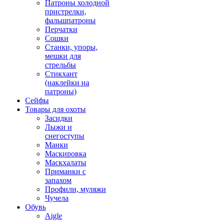
Патроны холодной
пристрелки,
фальшпатроны
Перчатки
Сошки
Станки, упоры,
мешки для
стрельбы
Стикхант
(наклейки на
патроны)
Сейфы
Товары для охоты
Засидки
Лыжи и
снегоступы
Манки
Маскировка
Маскхалаты
Приманки с
запахом
Профили, муляжи
Чучела
Обувь
Aigle