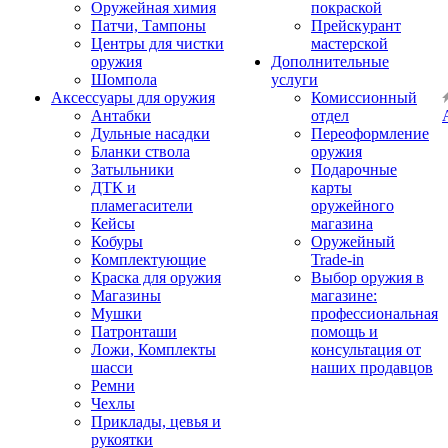
Оружейная химия
покраской
Патчи, Тампоны
Прейскурант
Центры для чистки
мастерской
оружия
Дополнительные
Шомпола
услуги
Аксессуары для оружия
Комиссионный
Антабки
отдел
Дульные насадки
Переоформление
Бланки ствола
оружия
Затыльники
Подарочные
ДТК и
карты
пламегасители
оружейного
Кейсы
магазина
Кобуры
Оружейный
Комплектующие
Trade-in
Краска для оружия
Выбор оружия в
Магазины
магазине:
Мушки
профессиональная
Патронташи
помощь и
Ложи, Комплекты
консультация от
шасси
наших продавцов
Ремни
Чехлы
Приклады, цевья и
рукоятки