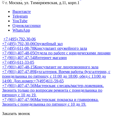
г. Москва, ул. Тимирязевская, д.11, корп.1
Вконтакте
Telegram
YouTube
Одноклассники
WhatsApp
+7 (495) 792-30-06
+7 (495) 792-30-06
Оружейный зал
+7 (495) 611-08-78
Консультант оружейного зала
+7 (901) 407-48-05
Отдела по работе с юридическими лицами
+7 (901) 407-47-54
Интернет магазин
+7 (495) 611-33-05
+7 (901) 407-48-15
Консультант не лицензионного зала
+7 (901) 407-47-89
Бухгалтерия. Время работы бухгалтерии, с
понедельника по пятницу, с 11:00 до 18:00, обед с 13:00 до
14:00. Доп.номер:+7(495)611-59-65
+7 (901) 407-47-56
Мастерская: слесарь/мастер-ложевщик.
Звонить только по вопросам ремонта с понедельника по
пятницу с 10 до 19.
+7 (901) 407-47-96
Мастерская: покраска и гравировка.
Звонить с понедельника по пятницу с 10 до 19.
Заказать звонок