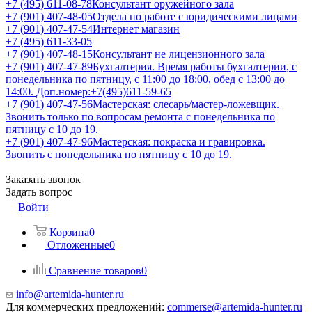
+7 (495) 611-08-78
Консультант оружейного зала
+7 (901) 407-48-05
Отдела по работе с юридическими лицами
+7 (901) 407-47-54
Интернет магазин
+7 (495) 611-33-05
+7 (901) 407-48-15
Консультант не лицензионного зала
+7 (901) 407-47-89
Бухгалтерия. Время работы бухгалтерии, с
понедельника по пятницу, с 11:00 до 18:00, обед с 13:00 до
14:00. Доп.номер:+7(495)611-59-65
+7 (901) 407-47-56
Мастерская: слесарь/мастер-ложевщик.
Звонить только по вопросам ремонта с понедельника по
пятницу с 10 до 19.
+7 (901) 407-47-96
Мастерская: покраска и гравировка.
Звонить с понедельника по пятницу с 10 до 19.
Заказать звонок
Задать вопрос
Войти
Корзина
0
Отложенные
0
Сравнение товаров
0
info@artemida-hunter.ru
Для коммерческих предложений:
commerse@artemida-hunter.ru