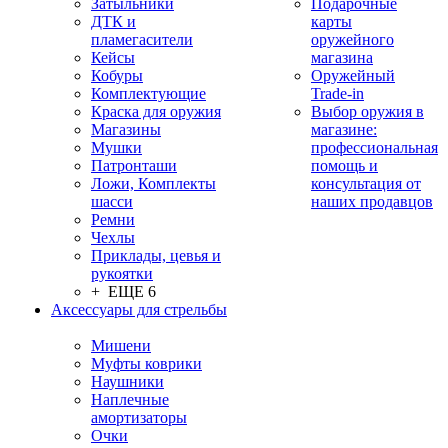
Затыльники
Подарочные
ДТК и
карты
пламегасители
оружейного
Кейсы
магазина
Кобуры
Оружейный
Комплектующие
Trade-in
Краска для оружия
Выбор оружия в
Магазины
магазине:
Мушки
профессиональная
Патронташи
помощь и
Ложи, Комплекты
консультация от
шасси
наших продавцов
Ремни
Чехлы
Приклады, цевья и
рукоятки
+ ЕЩЕ 6
Аксессуары для стрельбы
Мишени
Муфты коврики
Наушники
Наплечные
амортизаторы
Очки