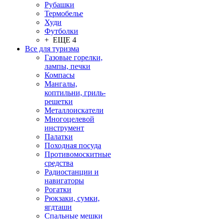
Рубашки
Термобелье
Худи
Футболки
+ ЕЩЕ 4
Все для туризма
Газовые горелки,
лампы, печки
Компасы
Мангалы,
коптильни, гриль-
решетки
Металлоискатели
Многоцелевой
инструмент
Палатки
Походная посуда
Противомоскитные
средства
Радиостанции и
навигаторы
Рогатки
Рюкзаки, сумки,
ягдташи
Спальные мешки