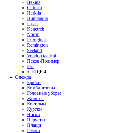
Bekina
Chiruсa
Harkila
Huntlandia
Itasca
Kenetrek
Norfin
P.Original
Remington
Seeland
Voodoo tactical
Псков-Полимер
Рат
+ ЕЩЕ 4
Одежда
Брюки
Комбинезоны
Головные уборы
Жилеты
Костюмы
Куртки
Носки
Перчатки
Плащи
Ремни