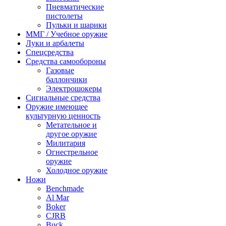
Пневматические
пистолеты
Пульки и шарики
ММГ / Учебное оружие
Луки и арбалеты
Спецсредства
Средства самообороны
Газовые
баллончики
Электрошокеры
Сигнальные средства
Оружие имеющее
культурную ценность
Метательное и
другое оружие
Милитария
Огнестрельное
оружие
Холодное оружие
Ножи
Benchmade
Al Mar
Boker
CJRB
Buck