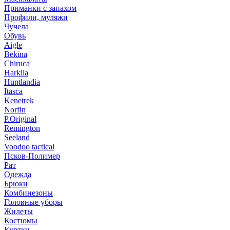
Приманки с запахом
Профили, муляжи
Чучела
Обувь
Aigle
Bekina
Chiruсa
Harkila
Huntlandia
Itasca
Kenetrek
Norfin
P.Original
Remington
Seeland
Voodoo tactical
Псков-Полимер
Рат
Одежда
Брюки
Комбинезоны
Головные уборы
Жилеты
Костюмы
Куртки