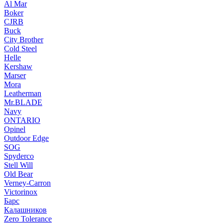
Al Mar
Boker
CJRB
Buck
City Brother
Cold Steel
Helle
Kershaw
Marser
Mora
Leatherman
Mr.BLADE
Navy
ONTARIO
Opinel
Outdoor Edge
SOG
Spyderco
Stell Will
Old Bear
Verney-Carron
Victorinox
Барс
Калашников
Zero Tolerance