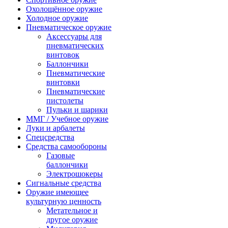
Охолощённое оружие
Холодное оружие
Пневматическое оружие
Аксессуары для
пневматических
винтовок
Баллончики
Пневматические
винтовки
Пневматические
пистолеты
Пульки и шарики
ММГ / Учебное оружие
Луки и арбалеты
Спецсредства
Средства самообороны
Газовые
баллончики
Электрошокеры
Сигнальные средства
Оружие имеющее
культурную ценность
Метательное и
другое оружие