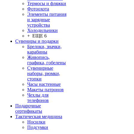
Термосы и фляжки
Фотоохота
Элементы питания
и зарядные
устройства
Холодильники
+ ЕЩЕ 6
Сувениры и подарки
Брелоки, значки,
карабины
Живопись,
графика, гобелены
Сувенирные
наборы, рюмки,
стопки
Часы настенные
Макеты патронов
Чехлы для
телефонов
Подарочные
сертификаты
Тактическая медицина
Носилки
Подсумки