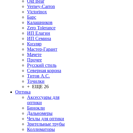
Old Bear
Verney-Carron
Victorinox
Барс
Калашников
Zero Tolerance
ИП Елагин
ИП Семина
Кизляр
Мастер-Гарант
Мачете
Прочее
Русский стиль
Северная корона
Титов А.С.
Точилки
+ ЕЩЕ 26
Оптика
Аксессуары для
оптики
Бинокли
Дальномеры
Чехлы для оптики
Зрительные трубы
Коллиматоры