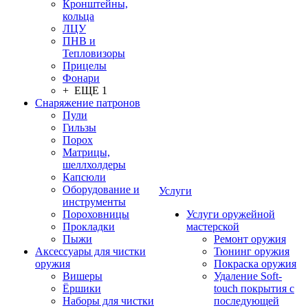
Кронштейны,
кольца
ЛЦУ
ПНВ и
Тепловизоры
Прицелы
Фонари
+ ЕЩЕ 1
Снаряжение патронов
Пули
Гильзы
Порох
Матрицы,
шеллхолдеры
Капсюли
Оборудование и
Услуги
инструменты
Пороховницы
Услуги оружейной
Прокладки
мастерской
Пыжи
Ремонт оружия
Аксессуары для чистки
Тюнинг оружия
оружия
Покраска оружия
Вишеры
Удаление Soft-
Ёршики
touch покрытия с
Наборы для чистки
последующей