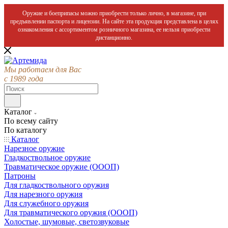
Оружие и боеприпасы можно приобрести только лично, в магазине, при
предъявлении паспорта и лицензии. На сайте эта продукция представлена в целях
ознакомления с ассортиментом розничного магазина, ее нельзя приобрести
дистанционно.
Мы работаем для Вас
с 1989 года
Каталог
По всему сайту
По каталогу
Каталог
Нарезное оружие
Гладкоствольное оружие
Травматическое оружие (ОООП)
Патроны
Для гладкоствольного оружия
Для нарезного оружия
Для служебного оружия
Для травматического оружия (ОООП)
Холостые, шумовые, светозвуковые