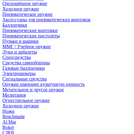
Охолощённое оружие
Холодное оружие
Пневматическое оружие
Аксессуары для пневматических винтовок
Баллончики
Пневматические винтовки
Пневматические пистолеты
Пульки и шарики
ММГ / Учебное оружие
Луки и арбалеты
Спецсредства
Средства самообороны
Газовые баллончики
Электрошокеры
Сигнальные средства
Оружие имеющее культурную ценность
Метательное и другое оружие
Милитария
Огнестрельное оружие
Холодное оружие
Ножи
Benchmade
Al Mar
Boker
CJRB