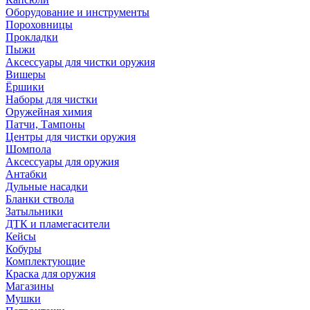
Оборудование и инструменты
Пороховницы
Прокладки
Пыжи
Аксессуары для чистки оружия
Вишеры
Ёршики
Наборы для чистки
Оружейная химия
Патчи, Тампоны
Центры для чистки оружия
Шомпола
Аксессуары для оружия
Антабки
Дульные насадки
Бланки ствола
Затыльники
ДТК и пламегасители
Кейсы
Кобуры
Комплектующие
Краска для оружия
Магазины
Мушки