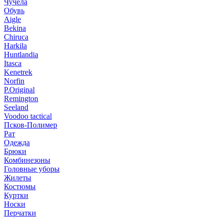
Чучела
Обувь
Aigle
Bekina
Chiruсa
Harkila
Huntlandia
Itasca
Kenetrek
Norfin
P.Original
Remington
Seeland
Voodoo tactical
Псков-Полимер
Рат
Одежда
Брюки
Комбинезоны
Головные уборы
Жилеты
Костюмы
Куртки
Носки
Перчатки