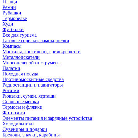
Плащи
Ремни
Рубашки
Термобелье
Худи
Футболки
Все для туризма
Газовые горелки, лампы, печки
Компасы
Мангалы, коптильни, гриль-решетки
Металлоискатели
Многоцелевой инструмент
Палатки
Походная посуда
Противомоскитные средства
Радиостанции и навигаторы
Рогатки
Рюкзаки, сумки, ягдташи
Спальные мешки
Термосы и фляжки
Фотоохота
Элементы питания и зарядные устройства
Холодильники
Сувениры и подарки
Брелоки, значки, карабины