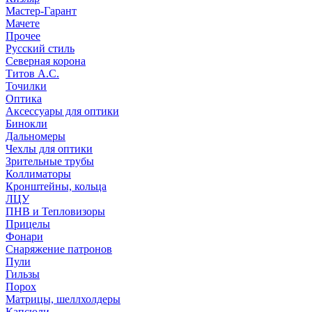
Мастер-Гарант
Мачете
Прочее
Русский стиль
Северная корона
Титов А.С.
Точилки
Оптика
Аксессуары для оптики
Бинокли
Дальномеры
Чехлы для оптики
Зрительные трубы
Коллиматоры
Кронштейны, кольца
ЛЦУ
ПНВ и Тепловизоры
Прицелы
Фонари
Снаряжение патронов
Пули
Гильзы
Порох
Матрицы, шеллхолдеры
Капсюли