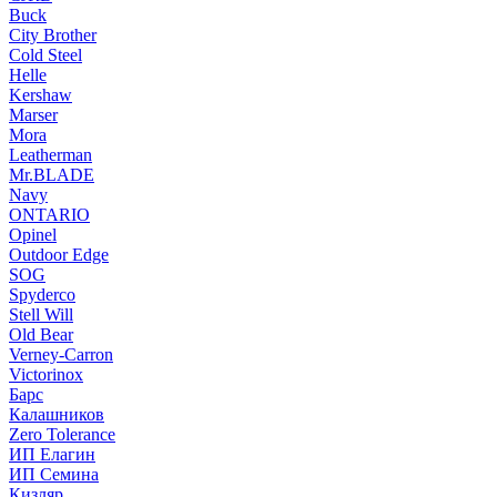
Buck
City Brother
Cold Steel
Helle
Kershaw
Marser
Mora
Leatherman
Mr.BLADE
Navy
ONTARIO
Opinel
Outdoor Edge
SOG
Spyderco
Stell Will
Old Bear
Verney-Carron
Victorinox
Барс
Калашников
Zero Tolerance
ИП Елагин
ИП Семина
Кизляр