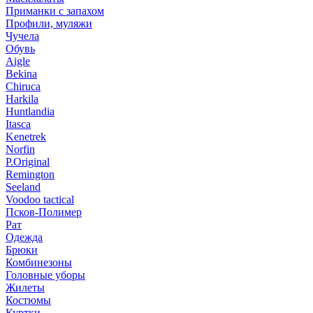
Приманки с запахом
Профили, муляжи
Чучела
Обувь
Aigle
Bekina
Chiruсa
Harkila
Huntlandia
Itasca
Kenetrek
Norfin
P.Original
Remington
Seeland
Voodoo tactical
Псков-Полимер
Рат
Одежда
Брюки
Комбинезоны
Головные уборы
Жилеты
Костюмы
Куртки