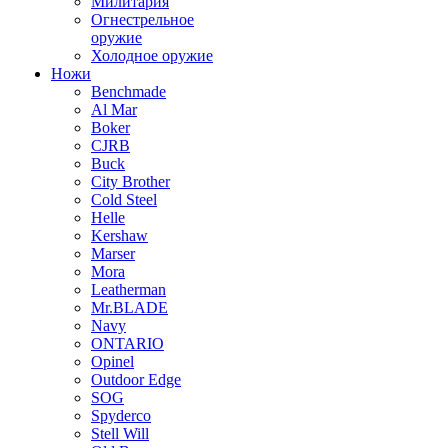
Милитария
Огнестрельное
оружие
Холодное оружие
Ножи
Benchmade
Al Mar
Boker
CJRB
Buck
City Brother
Cold Steel
Helle
Kershaw
Marser
Mora
Leatherman
Mr.BLADE
Navy
ONTARIO
Opinel
Outdoor Edge
SOG
Spyderco
Stell Will