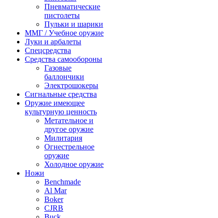
Пневматические
пистолеты
Пульки и шарики
ММГ / Учебное оружие
Луки и арбалеты
Спецсредства
Средства самообороны
Газовые
баллончики
Электрошокеры
Сигнальные средства
Оружие имеющее
культурную ценность
Метательное и
другое оружие
Милитария
Огнестрельное
оружие
Холодное оружие
Ножи
Benchmade
Al Mar
Boker
CJRB
Buck