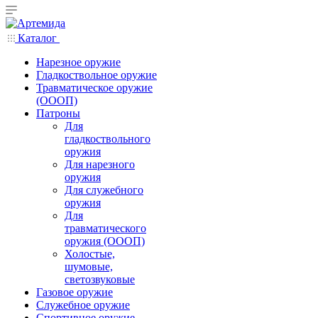
Каталог
Нарезное оружие
Гладкоствольное оружие
Травматическое оружие
(ОООП)
Патроны
Для
гладкоствольного
оружия
Для нарезного
оружия
Для служебного
оружия
Для
травматического
оружия (ОООП)
Холостые,
шумовые,
светозвуковые
Газовое оружие
Служебное оружие
Спортивное оружие