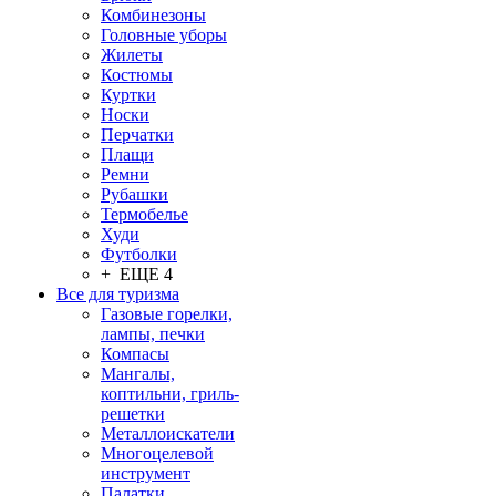
Комбинезоны
Головные уборы
Жилеты
Костюмы
Куртки
Носки
Перчатки
Плащи
Ремни
Рубашки
Термобелье
Худи
Футболки
+ ЕЩЕ 4
Все для туризма
Газовые горелки,
лампы, печки
Компасы
Мангалы,
коптильни, гриль-
решетки
Металлоискатели
Многоцелевой
инструмент
Палатки