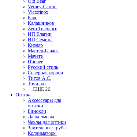
Old Bear
Verney-Carron
Victorinox
Барс
Калашников
Zero Tolerance
ИП Елагин
ИП Семина
Кизляр
Мастер-Гарант
Мачете
Прочее
Русский стиль
Северная корона
Титов А.С.
Точилки
+ ЕЩЕ 26
Оптика
Аксессуары для
оптики
Бинокли
Дальномеры
Чехлы для оптики
Зрительные трубы
Коллиматоры