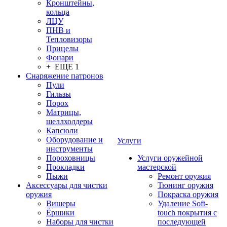
Кронштейны,
кольца
ЛЦУ
ПНВ и
Тепловизоры
Прицелы
Фонари
+ ЕЩЕ 1
Снаряжение патронов
Пули
Гильзы
Порох
Матрицы,
шеллхолдеры
Капсюли
Оборудование и
Услуги
инструменты
Пороховницы
Услуги оружейной
Прокладки
мастерской
Пыжи
Ремонт оружия
Аксессуары для чистки
Тюнинг оружия
оружия
Покраска оружия
Вишеры
Удаление Soft-
Ёршики
touch покрытия с
Наборы для чистки
последующей