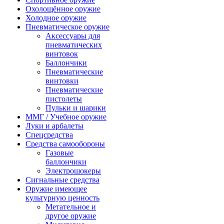
Охолощённое оружие
Холодное оружие
Пневматическое оружие
Аксессуары для
пневматических
винтовок
Баллончики
Пневматические
винтовки
Пневматические
пистолеты
Пульки и шарики
ММГ / Учебное оружие
Луки и арбалеты
Спецсредства
Средства самообороны
Газовые
баллончики
Электрошокеры
Сигнальные средства
Оружие имеющее
культурную ценность
Метательное и
другое оружие