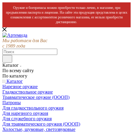
Оружие и боеприпасы можно приобрести только лично, в магазине, при
предъявлении паспорта и лицензии. На сайте эта продукция представлена в целях
ознакомления с ассортиментом розничного магазина, ее нельзя приобрести
дистанционно.
Мы работаем для Вас
с 1989 года
Каталог
По всему сайту
По каталогу
Каталог
Нарезное оружие
Гладкоствольное оружие
Травматическое оружие (ОООП)
Патроны
Для гладкоствольного оружия
Для нарезного оружия
Для служебного оружия
Для травматического оружия (ОООП)
Холостые, шумовые, светозвуковые