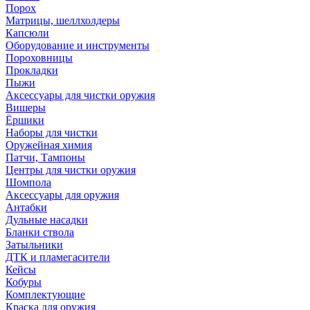
Порох
Матрицы, шеллхолдеры
Капсюли
Оборудование и инструменты
Пороховницы
Прокладки
Пыжи
Аксессуары для чистки оружия
Вишеры
Ёршики
Наборы для чистки
Оружейная химия
Патчи, Тампоны
Центры для чистки оружия
Шомпола
Аксессуары для оружия
Антабки
Дульные насадки
Бланки ствола
Затыльники
ДТК и пламегасители
Кейсы
Кобуры
Комплектующие
Краска для оружия