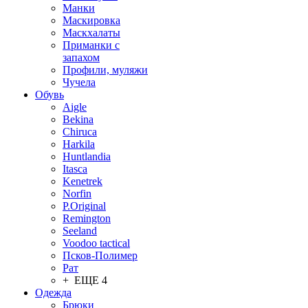
Манки
Маскировка
Маскхалаты
Приманки с
запахом
Профили, муляжи
Чучела
Обувь
Aigle
Bekina
Chiruсa
Harkila
Huntlandia
Itasca
Kenetrek
Norfin
P.Original
Remington
Seeland
Voodoo tactical
Псков-Полимер
Рат
+ ЕЩЕ 4
Одежда
Брюки