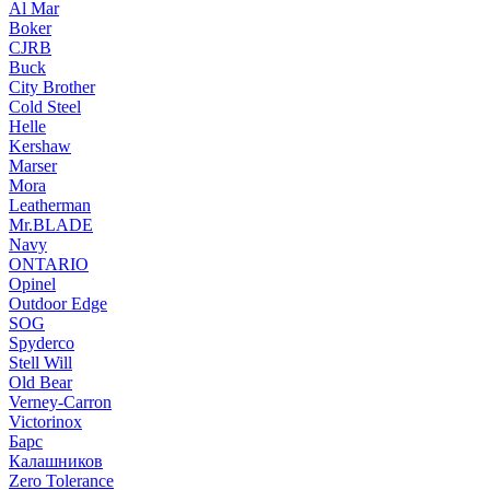
Al Mar
Boker
CJRB
Buck
City Brother
Cold Steel
Helle
Kershaw
Marser
Mora
Leatherman
Mr.BLADE
Navy
ONTARIO
Opinel
Outdoor Edge
SOG
Spyderco
Stell Will
Old Bear
Verney-Carron
Victorinox
Барс
Калашников
Zero Tolerance