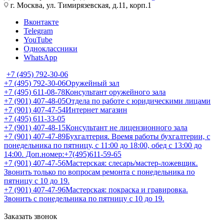
г. Москва, ул. Тимирязевская, д.11, корп.1
Вконтакте
Telegram
YouTube
Одноклассники
WhatsApp
+7 (495) 792-30-06
+7 (495) 792-30-06
Оружейный зал
+7 (495) 611-08-78
Консультант оружейного зала
+7 (901) 407-48-05
Отдела по работе с юридическими лицами
+7 (901) 407-47-54
Интернет магазин
+7 (495) 611-33-05
+7 (901) 407-48-15
Консультант не лицензионного зала
+7 (901) 407-47-89
Бухгалтерия. Время работы бухгалтерии, с
понедельника по пятницу, с 11:00 до 18:00, обед с 13:00 до
14:00. Доп.номер:+7(495)611-59-65
+7 (901) 407-47-56
Мастерская: слесарь/мастер-ложевщик.
Звонить только по вопросам ремонта с понедельника по
пятницу с 10 до 19.
+7 (901) 407-47-96
Мастерская: покраска и гравировка.
Звонить с понедельника по пятницу с 10 до 19.
Заказать звонок