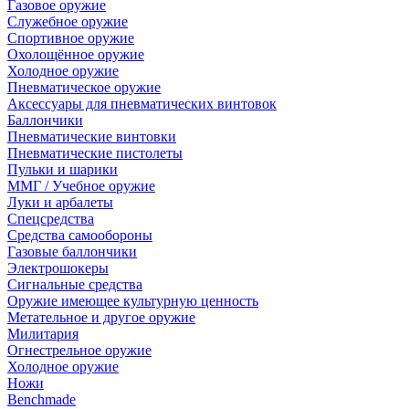
Газовое оружие
Служебное оружие
Спортивное оружие
Охолощённое оружие
Холодное оружие
Пневматическое оружие
Аксессуары для пневматических винтовок
Баллончики
Пневматические винтовки
Пневматические пистолеты
Пульки и шарики
ММГ / Учебное оружие
Луки и арбалеты
Спецсредства
Средства самообороны
Газовые баллончики
Электрошокеры
Сигнальные средства
Оружие имеющее культурную ценность
Метательное и другое оружие
Милитария
Огнестрельное оружие
Холодное оружие
Ножи
Benchmade