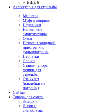
+ ЕЩЕ 6
Аксессуары для стрельбы
Мишени
Муфты коврики
Наушники
Наплечные
амортизаторы
Очки
Патроны холодной
пристрелки,
фальшпатроны
Перчатки
Сошки
Станки, упоры,
мешки для
стрельбы
Стикхант
(наклейки на
патроны)
Сейфы
Товары для охоты
Засидки
Лыжи и
снегоступы