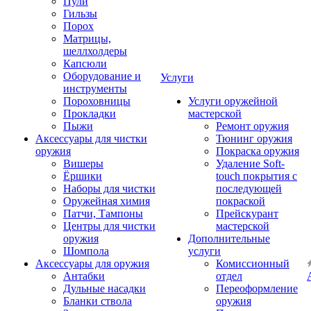
Пули
Гильзы
Порох
Матрицы,
шеллхолдеры
Капсюли
Оборудование и
Услуги
инструменты
Пороховницы
Услуги оружейной
Прокладки
мастерской
Пыжи
Ремонт оружия
Аксессуары для чистки
Тюнинг оружия
оружия
Покраска оружия
Вишеры
Удаление Soft-
Ёршики
touch покрытия с
Наборы для чистки
последующей
Оружейная химия
покраской
Патчи, Тампоны
Прейскурант
Центры для чистки
мастерской
оружия
Дополнительные
Шомпола
услуги
Аксессуары для оружия
Комиссионный
Антабки
отдел
Дульные насадки
Переоформление
Бланки ствола
оружия