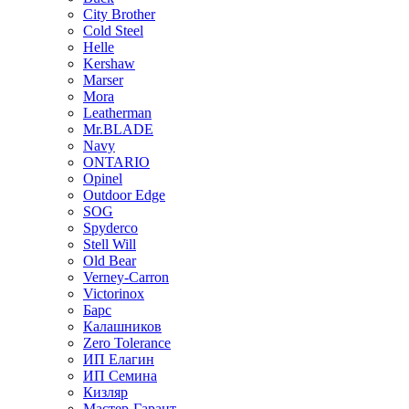
City Brother
Cold Steel
Helle
Kershaw
Marser
Mora
Leatherman
Mr.BLADE
Navy
ONTARIO
Opinel
Outdoor Edge
SOG
Spyderco
Stell Will
Old Bear
Verney-Carron
Victorinox
Барс
Калашников
Zero Tolerance
ИП Елагин
ИП Семина
Кизляр
Мастер-Гарант