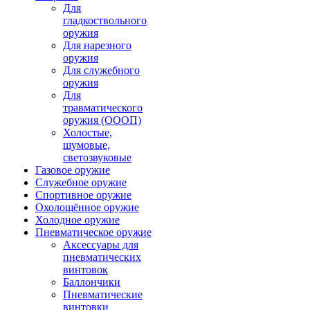
Для
гладкоствольного
оружия
Для нарезного
оружия
Для служебного
оружия
Для
травматического
оружия (ОООП)
Холостые,
шумовые,
светозвуковые
Газовое оружие
Служебное оружие
Спортивное оружие
Охолощённое оружие
Холодное оружие
Пневматическое оружие
Аксессуары для
пневматических
винтовок
Баллончики
Пневматические
винтовки