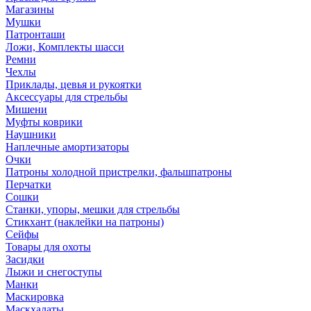
Магазины
Мушки
Патронташи
Ложи, Комплекты шасси
Ремни
Чехлы
Приклады, цевья и рукоятки
Аксессуары для стрельбы
Мишени
Муфты коврики
Наушники
Наплечные амортизаторы
Очки
Патроны холодной пристрелки, фальшпатроны
Перчатки
Сошки
Станки, упоры, мешки для стрельбы
Стикхант (наклейки на патроны)
Сейфы
Товары для охоты
Засидки
Лыжи и снегоступы
Манки
Маскировка
Маскхалаты