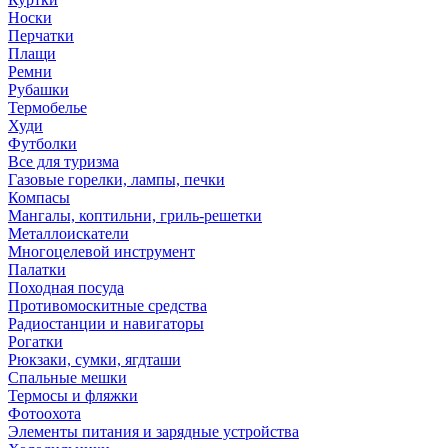
Носки
Перчатки
Плащи
Ремни
Рубашки
Термобелье
Худи
Футболки
Все для туризма
Газовые горелки, лампы, печки
Компасы
Мангалы, коптильни, гриль-решетки
Металлоискатели
Многоцелевой инструмент
Палатки
Походная посуда
Противомоскитные средства
Радиостанции и навигаторы
Рогатки
Рюкзаки, сумки, ягдташи
Спальные мешки
Термосы и фляжки
Фотоохота
Элементы питания и зарядные устройства