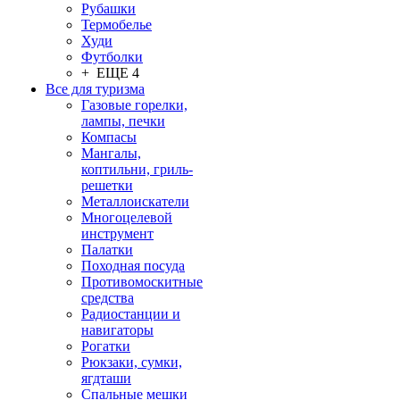
Рубашки
Термобелье
Худи
Футболки
+ ЕЩЕ 4
Все для туризма
Газовые горелки,
лампы, печки
Компасы
Мангалы,
коптильни, гриль-
решетки
Металлоискатели
Многоцелевой
инструмент
Палатки
Походная посуда
Противомоскитные
средства
Радиостанции и
навигаторы
Рогатки
Рюкзаки, сумки,
ягдташи
Спальные мешки