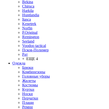
Bekina
Chiruсa
Harkila
Huntlandia
Itasca
Kenetrek
Norfin
P.Original
Remington
Seeland
Voodoo tactical
Псков-Полимер
Рат
+ ЕЩЕ 4
Одежда
Брюки
Комбинезоны
Головные уборы
Жилеты
Костюмы
Куртки
Носки
Перчатки
Плащи
Ремни