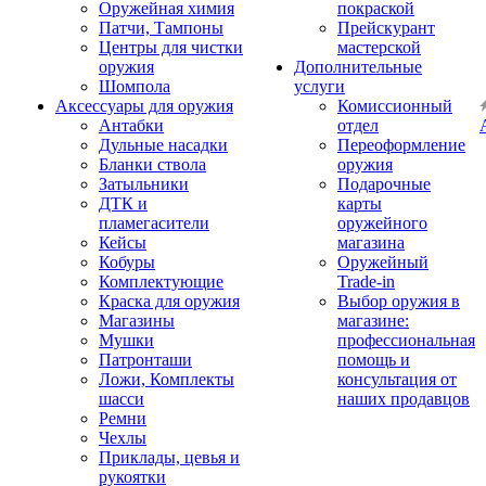
Оружейная химия
покраской
Патчи, Тампоны
Прейскурант
Центры для чистки
мастерской
оружия
Дополнительные
Шомпола
услуги
Аксессуары для оружия
Комиссионный
Антабки
отдел
Дульные насадки
Переоформление
Бланки ствола
оружия
Затыльники
Подарочные
ДТК и
карты
пламегасители
оружейного
Кейсы
магазина
Кобуры
Оружейный
Комплектующие
Trade-in
Краска для оружия
Выбор оружия в
Магазины
магазине:
Мушки
профессиональная
Патронташи
помощь и
Ложи, Комплекты
консультация от
шасси
наших продавцов
Ремни
Чехлы
Приклады, цевья и
рукоятки