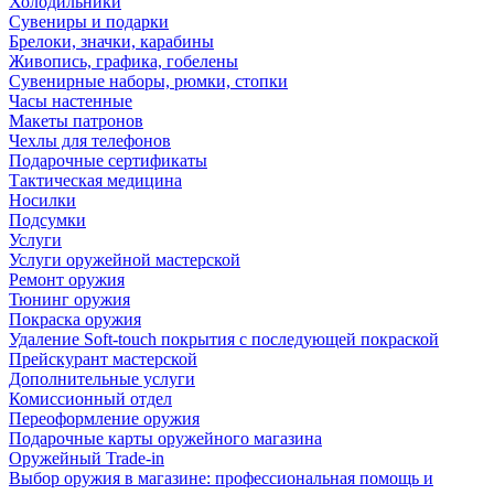
Холодильники
Сувениры и подарки
Брелоки, значки, карабины
Живопись, графика, гобелены
Сувенирные наборы, рюмки, стопки
Часы настенные
Макеты патронов
Чехлы для телефонов
Подарочные сертификаты
Тактическая медицина
Носилки
Подсумки
Услуги
Услуги оружейной мастерской
Ремонт оружия
Тюнинг оружия
Покраска оружия
Удаление Soft-touch покрытия с последующей покраской
Прейскурант мастерской
Дополнительные услуги
Комиссионный отдел
Переоформление оружия
Подарочные карты оружейного магазина
Оружейный Trade-in
Выбор оружия в магазине: профессиональная помощь и