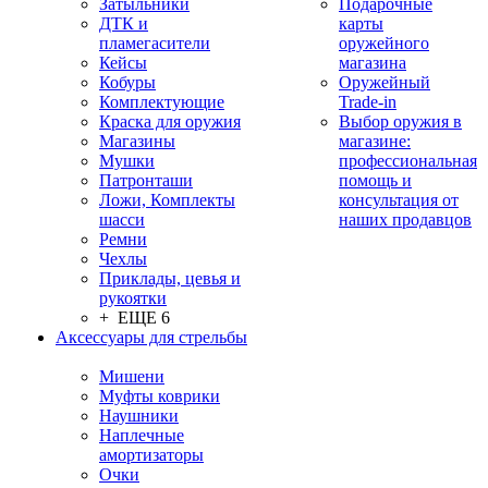
Затыльники
Подарочные
ДТК и
карты
пламегасители
оружейного
Кейсы
магазина
Кобуры
Оружейный
Комплектующие
Trade-in
Краска для оружия
Выбор оружия в
Магазины
магазине:
Мушки
профессиональная
Патронташи
помощь и
Ложи, Комплекты
консультация от
шасси
наших продавцов
Ремни
Чехлы
Приклады, цевья и
рукоятки
+ ЕЩЕ 6
Аксессуары для стрельбы
Мишени
Муфты коврики
Наушники
Наплечные
амортизаторы
Очки