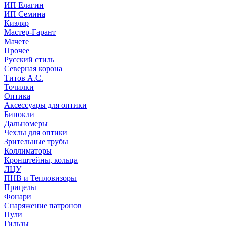
ИП Елагин
ИП Семина
Кизляр
Мастер-Гарант
Мачете
Прочее
Русский стиль
Северная корона
Титов А.С.
Точилки
Оптика
Аксессуары для оптики
Бинокли
Дальномеры
Чехлы для оптики
Зрительные трубы
Коллиматоры
Кронштейны, кольца
ЛЦУ
ПНВ и Тепловизоры
Прицелы
Фонари
Снаряжение патронов
Пули
Гильзы