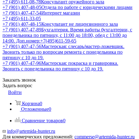
+7 (495) 611-08-78
Консультант оружейного зала
+7 (901) 407-48-05
Отдела по работе с юридическими лицами
+7 (901) 407-47-54
Интернет магазин
+7 (495) 611-33-05
+7 (901) 407-48-15
Консультант не лицензионного зала
+7 (901) 407-47-89
Бухгалтерия. Время работы бухгалтерии, с
понедельника по пятницу, с 11:00 до 18:00, обед с 13:00 до
14:00. Доп.номер:+7(495)611-59-65
+7 (901) 407-47-56
Мастерская: слесарь/мастер-ложевщик.
Звонить только по вопросам ремонта с понедельника по
пятницу с 10 до 19.
+7 (901) 407-47-96
Мастерская: покраска и гравировка.
Звонить с понедельника по пятницу с 10 до 19.
Заказать звонок
Задать вопрос
Войти
Корзина
0
Отложенные
0
Сравнение товаров
0
info@artemida-hunter.ru
Для коммерческих предложений:
commerse@artemida-hunter.ru