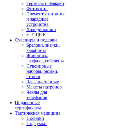
Термосы и фляжки
Фотоохота
Элементы питания
и зарядные
устройства
Холодильники
+ ЕЩЕ 6
Сувениры и подарки
Брелоки, значки,
карабины
Живопись,
графика, гобелены
Сувенирные
наборы, рюмки,
стопки
Часы настенные
Макеты патронов
Чехлы для
телефонов
Подарочные
сертификаты
Тактическая медицина
Носилки
Подсумки