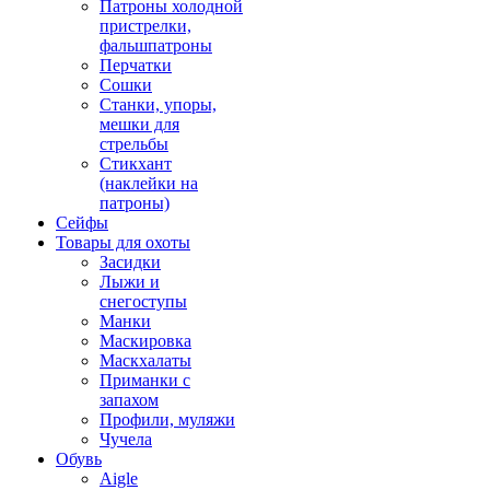
Патроны холодной
пристрелки,
фальшпатроны
Перчатки
Сошки
Станки, упоры,
мешки для
стрельбы
Стикхант
(наклейки на
патроны)
Сейфы
Товары для охоты
Засидки
Лыжи и
снегоступы
Манки
Маскировка
Маскхалаты
Приманки с
запахом
Профили, муляжи
Чучела
Обувь
Aigle