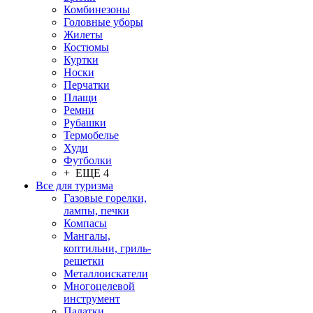
Комбинезоны
Головные уборы
Жилеты
Костюмы
Куртки
Носки
Перчатки
Плащи
Ремни
Рубашки
Термобелье
Худи
Футболки
+ ЕЩЕ 4
Все для туризма
Газовые горелки,
лампы, печки
Компасы
Мангалы,
коптильни, гриль-
решетки
Металлоискатели
Многоцелевой
инструмент
Палатки