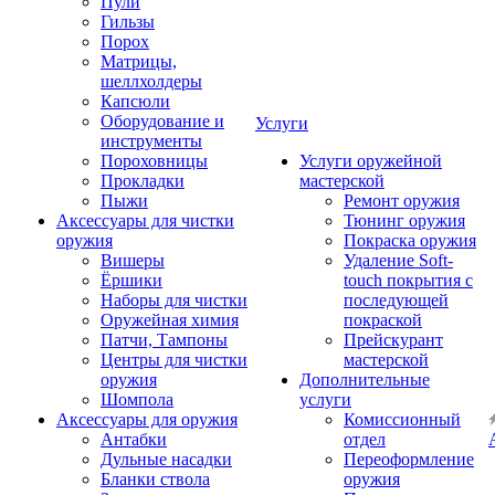
Пули
Гильзы
Порох
Матрицы,
шеллхолдеры
Капсюли
Оборудование и
Услуги
инструменты
Пороховницы
Услуги оружейной
Прокладки
мастерской
Пыжи
Ремонт оружия
Аксессуары для чистки
Тюнинг оружия
оружия
Покраска оружия
Вишеры
Удаление Soft-
Ёршики
touch покрытия с
Наборы для чистки
последующей
Оружейная химия
покраской
Патчи, Тампоны
Прейскурант
Центры для чистки
мастерской
оружия
Дополнительные
Шомпола
услуги
Аксессуары для оружия
Комиссионный
Антабки
отдел
Дульные насадки
Переоформление
Бланки ствола
оружия