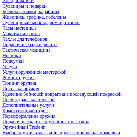
Холодильники
Сувениры и подарки
Брелоки, значки, карабины
Живопись, графика, гобелены
Сувенирные наборы, рюмки, стопки
Часы настенные
Макеты патронов
Чехлы для телефонов
Подарочные сертификаты
Тактическая медицина
Носилки
Подсумки
Услуги
Услуги оружейной мастерской
Ремонт оружия
Тюнинг оружия
Покраска оружия
Удаление Soft-touch покрытия с последующей покраской
Прейскурант мастерской
Дополнительные услуги
Комиссионный отдел
Переоформление оружия
Подарочные карты оружейного магазина
Оружейный Trade-in
Выбор оружия в магазине: профессиональная помощь и