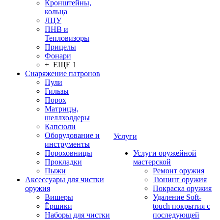
Кронштейны,
кольца
ЛЦУ
ПНВ и
Тепловизоры
Прицелы
Фонари
+ ЕЩЕ 1
Снаряжение патронов
Пули
Гильзы
Порох
Матрицы,
шеллхолдеры
Капсюли
Оборудование и
Услуги
инструменты
Пороховницы
Услуги оружейной
Прокладки
мастерской
Пыжи
Ремонт оружия
Аксессуары для чистки
Тюнинг оружия
оружия
Покраска оружия
Вишеры
Удаление Soft-
Ёршики
touch покрытия с
Наборы для чистки
последующей