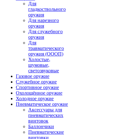
Для
гладкоствольного
оружия
Для нарезного
оружия
Для служебного
оружия
Для
травматического
оружия (ОООП)
Холостые,
шумовые,
светозвуковые
Газовое оружие
Служебное оружие
Спортивное оружие
Охолощённое оружие
Холодное оружие
Пневматическое оружие
Аксессуары для
пневматических
винтовок
Баллончики
Пневматические
винтовки