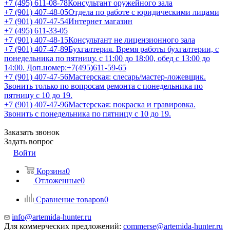
+7 (495) 611-08-78
Консультант оружейного зала
+7 (901) 407-48-05
Отдела по работе с юридическими лицами
+7 (901) 407-47-54
Интернет магазин
+7 (495) 611-33-05
+7 (901) 407-48-15
Консультант не лицензионного зала
+7 (901) 407-47-89
Бухгалтерия. Время работы бухгалтерии, с
понедельника по пятницу, с 11:00 до 18:00, обед с 13:00 до
14:00. Доп.номер:+7(495)611-59-65
+7 (901) 407-47-56
Мастерская: слесарь/мастер-ложевщик.
Звонить только по вопросам ремонта с понедельника по
пятницу с 10 до 19.
+7 (901) 407-47-96
Мастерская: покраска и гравировка.
Звонить с понедельника по пятницу с 10 до 19.
Заказать звонок
Задать вопрос
Войти
Корзина
0
Отложенные
0
Сравнение товаров
0
info@artemida-hunter.ru
Для коммерческих предложений:
commerse@artemida-hunter.ru