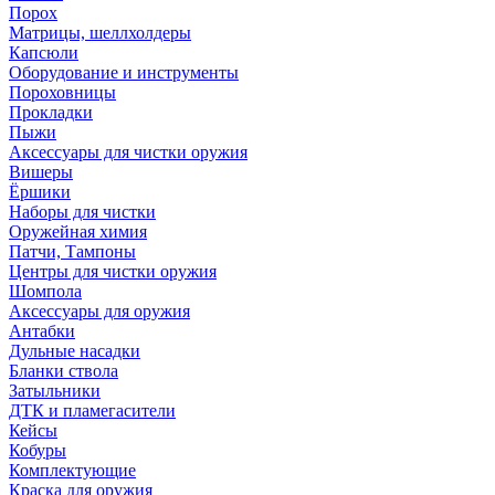
Порох
Матрицы, шеллхолдеры
Капсюли
Оборудование и инструменты
Пороховницы
Прокладки
Пыжи
Аксессуары для чистки оружия
Вишеры
Ёршики
Наборы для чистки
Оружейная химия
Патчи, Тампоны
Центры для чистки оружия
Шомпола
Аксессуары для оружия
Антабки
Дульные насадки
Бланки ствола
Затыльники
ДТК и пламегасители
Кейсы
Кобуры
Комплектующие
Краска для оружия