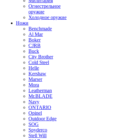
Милитария
Огнестрельное
оружие
Холодное оружие
Ножи
Benchmade
Al Mar
Boker
CJRB
Buck
City Brother
Cold Steel
Helle
Kershaw
Marser
Mora
Leatherman
Mr.BLADE
Navy
ONTARIO
Opinel
Outdoor Edge
SOG
Spyderco
Stell Will