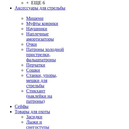
+ ЕЩЕ 6
Аксессуары для стрельбы
Мишени
Муфты коврики
Наушники
Наплечные
амортизаторы
Очки
Патроны холодной
пристрелки,
фальшпатроны
Перчатки
Сошки
Станки, упоры,
мешки для
стрельбы
Стикхант
(наклейки на
патроны)
Сейфы
Товары для охоты
Засидки
Лыжи и
снегоступы