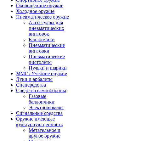
Охолощённое оружие
Холодное оружие
Пневматическое оружие
Аксессуары для
пневматических
винтовок
Баллончики
Пневматические
винтовки
Пневматические
пистолеты
Пульки и шарики
ММГ / Учебное оружие
Луки и арбалеты
Спецсредства
Средства самообороны
Газовые
баллончики
Электрошокеры
Сигнальные средства
Оружие имеющее
культурную ценность
Метательное и
другое оружие