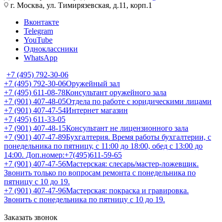
г. Москва, ул. Тимирязевская, д.11, корп.1
Вконтакте
Telegram
YouTube
Одноклассники
WhatsApp
+7 (495) 792-30-06
+7 (495) 792-30-06
Оружейный зал
+7 (495) 611-08-78
Консультант оружейного зала
+7 (901) 407-48-05
Отдела по работе с юридическими лицами
+7 (901) 407-47-54
Интернет магазин
+7 (495) 611-33-05
+7 (901) 407-48-15
Консультант не лицензионного зала
+7 (901) 407-47-89
Бухгалтерия. Время работы бухгалтерии, с
понедельника по пятницу, с 11:00 до 18:00, обед с 13:00 до
14:00. Доп.номер:+7(495)611-59-65
+7 (901) 407-47-56
Мастерская: слесарь/мастер-ложевщик.
Звонить только по вопросам ремонта с понедельника по
пятницу с 10 до 19.
+7 (901) 407-47-96
Мастерская: покраска и гравировка.
Звонить с понедельника по пятницу с 10 до 19.
Заказать звонок