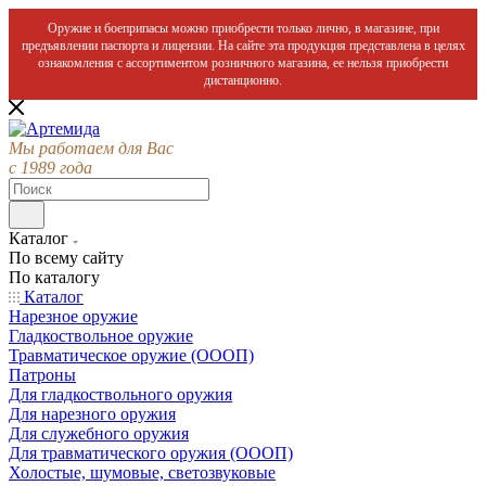
Оружие и боеприпасы можно приобрести только лично, в магазине, при
предъявлении паспорта и лицензии. На сайте эта продукция представлена в целях
ознакомления с ассортиментом розничного магазина, ее нельзя приобрести
дистанционно.
Мы работаем для Вас
с 1989 года
Каталог
По всему сайту
По каталогу
Каталог
Нарезное оружие
Гладкоствольное оружие
Травматическое оружие (ОООП)
Патроны
Для гладкоствольного оружия
Для нарезного оружия
Для служебного оружия
Для травматического оружия (ОООП)
Холостые, шумовые, светозвуковые