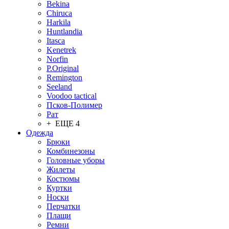
Bekina
Chiruсa
Harkila
Huntlandia
Itasca
Kenetrek
Norfin
P.Original
Remington
Seeland
Voodoo tactical
Псков-Полимер
Рат
+ ЕЩЕ 4
Одежда
Брюки
Комбинезоны
Головные уборы
Жилеты
Костюмы
Куртки
Носки
Перчатки
Плащи
Ремни