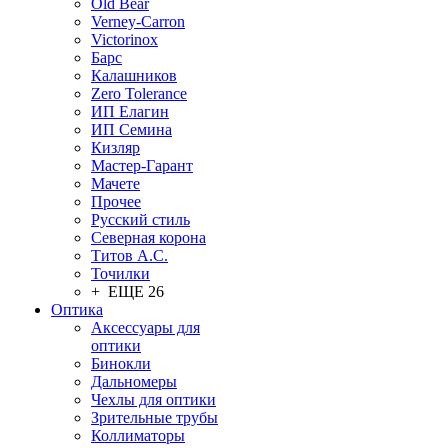
Old Bear
Verney-Carron
Victorinox
Барс
Калашников
Zero Tolerance
ИП Елагин
ИП Семина
Кизляр
Мастер-Гарант
Мачете
Прочее
Русский стиль
Северная корона
Титов А.С.
Точилки
+ ЕЩЕ 26
Оптика
Аксессуары для
оптики
Бинокли
Дальномеры
Чехлы для оптики
Зрительные трубы
Коллиматоры