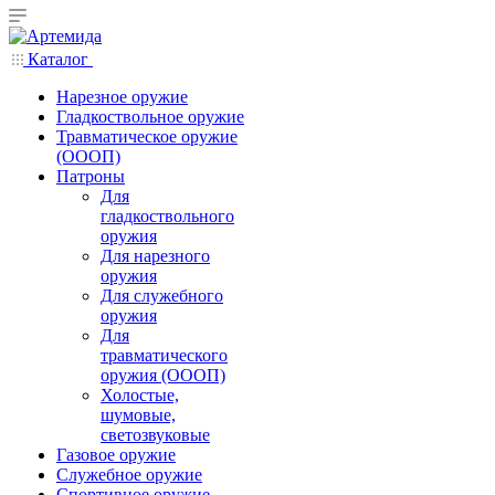
Каталог
Нарезное оружие
Гладкоствольное оружие
Травматическое оружие
(ОООП)
Патроны
Для
гладкоствольного
оружия
Для нарезного
оружия
Для служебного
оружия
Для
травматического
оружия (ОООП)
Холостые,
шумовые,
светозвуковые
Газовое оружие
Служебное оружие
Спортивное оружие