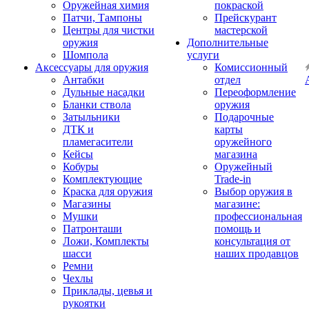
Оружейная химия
покраской
Патчи, Тампоны
Прейскурант
Центры для чистки
мастерской
оружия
Дополнительные
Шомпола
услуги
Аксессуары для оружия
Комиссионный
Антабки
отдел
Дульные насадки
Переоформление
Бланки ствола
оружия
Затыльники
Подарочные
ДТК и
карты
пламегасители
оружейного
Кейсы
магазина
Кобуры
Оружейный
Комплектующие
Trade-in
Краска для оружия
Выбор оружия в
Магазины
магазине:
Мушки
профессиональная
Патронташи
помощь и
Ложи, Комплекты
консультация от
шасси
наших продавцов
Ремни
Чехлы
Приклады, цевья и
рукоятки