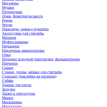
Магазины
Мушки
Патронташи
Ложи, Комплекты шасси
Ремни
Чехлы
Приклады, цевья и рукоятки
Аксессуары для стрельбы
Мишени
Муфты коврики
Наушники
Наплечные амортизаторы
Очки
Патроны холодной пристрелки, фальшпатроны
Перчатки
Сошки
Станки, упоры, мешки для стрельбы
Стикхант (наклейки на патроны)
Сейфы
Товары для охоты
Засидки
Лыжи и снегоступы
Манки
Маскировка
Маскхалаты