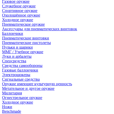
Газовое оружие
Служебное оружие
Спортивное оружие
Охолощённое оружие
Холодное оружие
Пневматическое оружие
Аксессуары для пневматических винтовок
Баллончики
Пневматические винтовки
Пневматические пистолеты
Пульки и шарики
ММГ / Учебное оружие
Луки и арбалеты
Спецсредства
Средства самообороны
Газовые баллончики
Электрошокеры
Сигнальные средства
Оружие имеющее культурную ценность
Метательное и другое оружие
Милитария
Огнестрельное оружие
Холодное оружие
Ножи
Benchmade