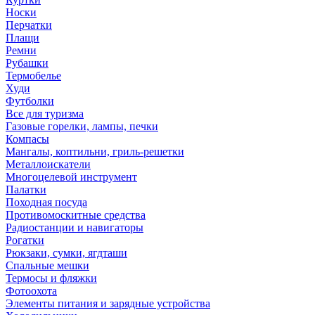
Носки
Перчатки
Плащи
Ремни
Рубашки
Термобелье
Худи
Футболки
Все для туризма
Газовые горелки, лампы, печки
Компасы
Мангалы, коптильни, гриль-решетки
Металлоискатели
Многоцелевой инструмент
Палатки
Походная посуда
Противомоскитные средства
Радиостанции и навигаторы
Рогатки
Рюкзаки, сумки, ягдташи
Спальные мешки
Термосы и фляжки
Фотоохота
Элементы питания и зарядные устройства