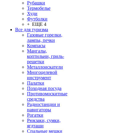
Рубашки
Термобелье
Худи
Футболки
+ ЕЩЕ 4
Все для туризма
Газовые горелки,
лампы, печки
Компасы
Мангалы,
коптильни, гриль-
решетки
Металлоискатели
Многоцелевой
инструмент
Палатки
Походная посуда
Противомоскитные
средства
Радиостанции и
навигаторы
Рогатки
Рюкзаки, сумки,
ягдташи
Спальные мешки