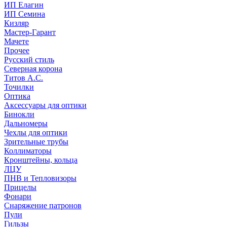
ИП Елагин
ИП Семина
Кизляр
Мастер-Гарант
Мачете
Прочее
Русский стиль
Северная корона
Титов А.С.
Точилки
Оптика
Аксессуары для оптики
Бинокли
Дальномеры
Чехлы для оптики
Зрительные трубы
Коллиматоры
Кронштейны, кольца
ЛЦУ
ПНВ и Тепловизоры
Прицелы
Фонари
Снаряжение патронов
Пули
Гильзы