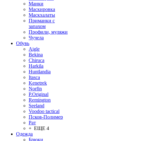
Манки
Маскировка
Маскхалаты
Приманки с
запахом
Профили, муляжи
Чучела
Обувь
Aigle
Bekina
Chiruсa
Harkila
Huntlandia
Itasca
Kenetrek
Norfin
P.Original
Remington
Seeland
Voodoo tactical
Псков-Полимер
Рат
+ ЕЩЕ 4
Одежда
Брюки