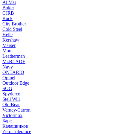
Al Mar
Boker
CJRB
Buck
City Brother
Cold Steel
Helle
Kershaw
Marser
Mora
Leatherman
Mr.BLADE
Navy
ONTARIO
Opinel
Outdoor Edge
SOG
Spyderco
Stell Will
Old Bear
Verney-Carron
Victorinox
Барс
Калашников
Zero Tolerance