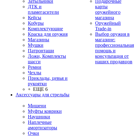
Затыльники
Подарочные
ДТК и
карты
пламегасители
оружейного
Кейсы
магазина
Кобуры
Оружейный
Комплектующие
Trade-in
Краска для оружия
Выбор оружия в
Магазины
магазине:
Мушки
профессиональная
Патронташи
помощь и
Ложи, Комплекты
консультация от
шасси
наших продавцов
Ремни
Чехлы
Приклады, цевья и
рукоятки
+ ЕЩЕ 6
Аксессуары для стрельбы
Мишени
Муфты коврики
Наушники
Наплечные
амортизаторы
Очки