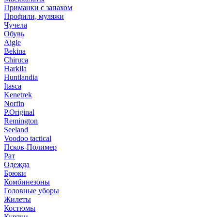
Приманки с запахом
Профили, муляжи
Чучела
Обувь
Aigle
Bekina
Chiruсa
Harkila
Huntlandia
Itasca
Kenetrek
Norfin
P.Original
Remington
Seeland
Voodoo tactical
Псков-Полимер
Рат
Одежда
Брюки
Комбинезоны
Головные уборы
Жилеты
Костюмы
Куртки