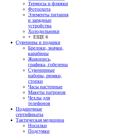
Термосы и фляжки
Фотоохота
Элементы питания
и зарядные
устройства
Холодильники
+ ЕЩЕ 6
Сувениры и подарки
Брелоки, значки,
карабины
Живопись,
графика, гобелены
Сувенирные
наборы, рюмки,
стопки
Часы настенные
Макеты патронов
Чехлы для
телефонов
Подарочные
сертификаты
Тактическая медицина
Носилки
Подсумки