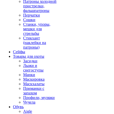
Патроны холодной
пристрелки,
фальшпатроны
Перчатки
Сошки
Станки, упоры,
мешки для
стрельбы
Стикхант
(наклейки на
патроны)
Сейфы
Товары для охоты
Засидки
Лыжи и
снегоступы
Манки
Маскировка
Маскхалаты
Приманки с
запахом
Профили, муляжи
Чучела
Обувь
Aigle