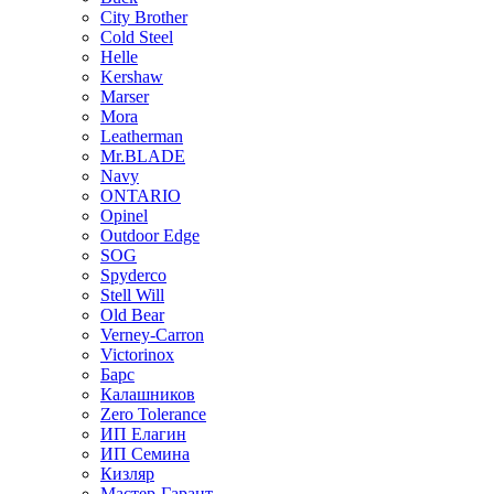
City Brother
Cold Steel
Helle
Kershaw
Marser
Mora
Leatherman
Mr.BLADE
Navy
ONTARIO
Opinel
Outdoor Edge
SOG
Spyderco
Stell Will
Old Bear
Verney-Carron
Victorinox
Барс
Калашников
Zero Tolerance
ИП Елагин
ИП Семина
Кизляр
Мастер-Гарант