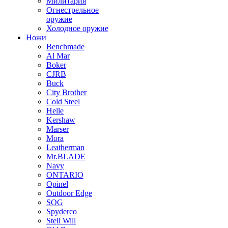
Милитария
Огнестрельное
оружие
Холодное оружие
Ножи
Benchmade
Al Mar
Boker
CJRB
Buck
City Brother
Cold Steel
Helle
Kershaw
Marser
Mora
Leatherman
Mr.BLADE
Navy
ONTARIO
Opinel
Outdoor Edge
SOG
Spyderco
Stell Will