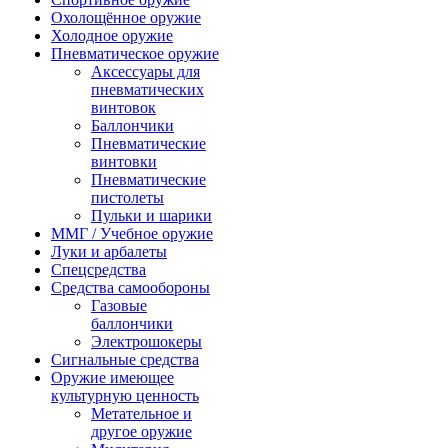
Охолощённое оружие
Холодное оружие
Пневматическое оружие
Аксессуары для
пневматических
винтовок
Баллончики
Пневматические
винтовки
Пневматические
пистолеты
Пульки и шарики
ММГ / Учебное оружие
Луки и арбалеты
Спецсредства
Средства самообороны
Газовые
баллончики
Электрошокеры
Сигнальные средства
Оружие имеющее
культурную ценность
Метательное и
другое оружие