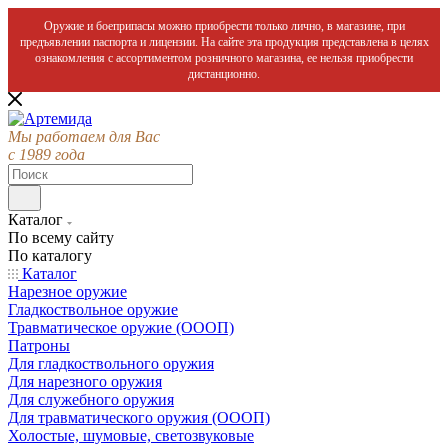
Оружие и боеприпасы можно приобрести только лично, в магазине, при
предъявлении паспорта и лицензии. На сайте эта продукция представлена в целях
ознакомления с ассортиментом розничного магазина, ее нельзя приобрести
дистанционно.
Мы работаем для Вас
с 1989 года
Каталог
По всему сайту
По каталогу
Каталог
Нарезное оружие
Гладкоствольное оружие
Травматическое оружие (ОООП)
Патроны
Для гладкоствольного оружия
Для нарезного оружия
Для служебного оружия
Для травматического оружия (ОООП)
Холостые, шумовые, светозвуковые