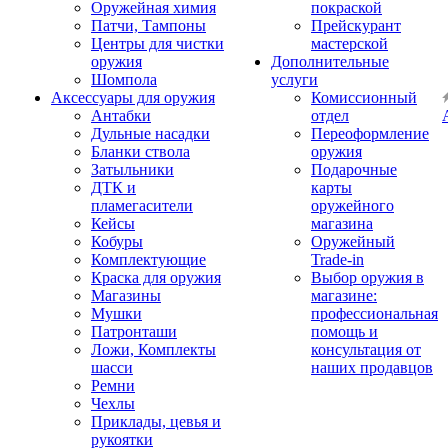
Оружейная химия
покраской
Патчи, Тампоны
Прейскурант
Центры для чистки
мастерской
оружия
Дополнительные
Шомпола
услуги
Аксессуары для оружия
Комиссионный
Антабки
отдел
Дульные насадки
Переоформление
Бланки ствола
оружия
Затыльники
Подарочные
ДТК и
карты
пламегасители
оружейного
Кейсы
магазина
Кобуры
Оружейный
Комплектующие
Trade-in
Краска для оружия
Выбор оружия в
Магазины
магазине:
Мушки
профессиональная
Патронташи
помощь и
Ложи, Комплекты
консультация от
шасси
наших продавцов
Ремни
Чехлы
Приклады, цевья и
рукоятки