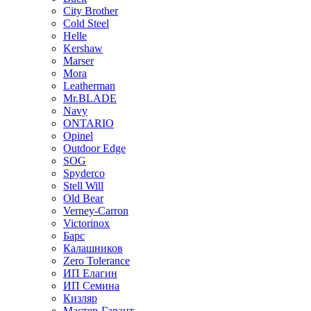
City Brother
Cold Steel
Helle
Kershaw
Marser
Mora
Leatherman
Mr.BLADE
Navy
ONTARIO
Opinel
Outdoor Edge
SOG
Spyderco
Stell Will
Old Bear
Verney-Carron
Victorinox
Барс
Калашников
Zero Tolerance
ИП Елагин
ИП Семина
Кизляр
Мастер-Гарант