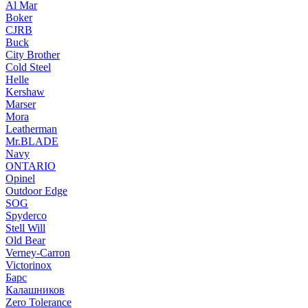
Al Mar
Boker
CJRB
Buck
City Brother
Cold Steel
Helle
Kershaw
Marser
Mora
Leatherman
Mr.BLADE
Navy
ONTARIO
Opinel
Outdoor Edge
SOG
Spyderco
Stell Will
Old Bear
Verney-Carron
Victorinox
Барс
Калашников
Zero Tolerance