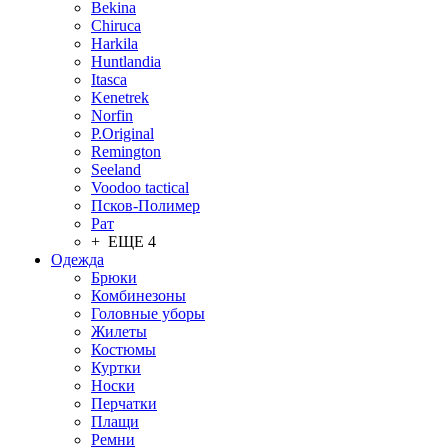
Bekina
Chiruсa
Harkila
Huntlandia
Itasca
Kenetrek
Norfin
P.Original
Remington
Seeland
Voodoo tactical
Псков-Полимер
Рат
+ ЕЩЕ 4
Одежда
Брюки
Комбинезоны
Головные уборы
Жилеты
Костюмы
Куртки
Носки
Перчатки
Плащи
Ремни