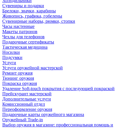
Холодильники
Сувениры и подарки
Брелоки, значки, карабины
Живопись, графика, гобелены
Сувенирные наборы, рюмки, стопки
Часы настенные
Макеты патронов
Чехлы для телефонов
Подарочные сертификаты
Тактическая медицина
Носилки
Подсумки
Услуги
Услуги оружейной мастерской
Ремонт оружия
Тюнинг оружия
Покраска оружия
Удаление Soft-touch покрытия с последующей покраской
Прейскурант мастерской
Дополнительные услуги
Комиссионный отдел
Переоформление оружия
Подарочные карты оружейного магазина
Оружейный Trade-in
Выбор оружия в магазине: профессиональная помощь и