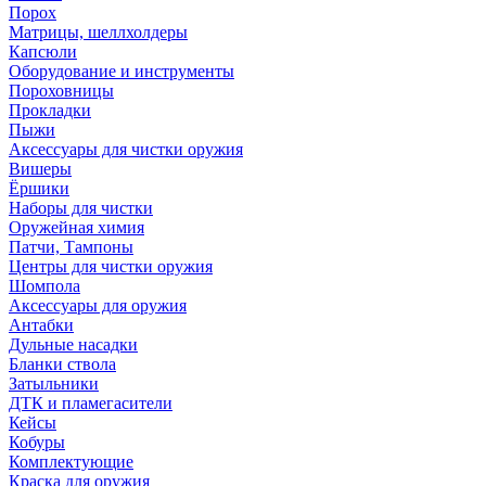
Порох
Матрицы, шеллхолдеры
Капсюли
Оборудование и инструменты
Пороховницы
Прокладки
Пыжи
Аксессуары для чистки оружия
Вишеры
Ёршики
Наборы для чистки
Оружейная химия
Патчи, Тампоны
Центры для чистки оружия
Шомпола
Аксессуары для оружия
Антабки
Дульные насадки
Бланки ствола
Затыльники
ДТК и пламегасители
Кейсы
Кобуры
Комплектующие
Краска для оружия