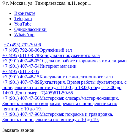
г. Москва, ул. Тимирязевская, д.11, корп.1
Вконтакте
Telegram
YouTube
Одноклассники
WhatsApp
+7 (495) 792-30-06
+7 (495) 792-30-06
Оружейный зал
+7 (495) 611-08-78
Консультант оружейного зала
+7 (901) 407-48-05
Отдела по работе с юридическими лицами
+7 (901) 407-47-54
Интернет магазин
+7 (495) 611-33-05
+7 (901) 407-48-15
Консультант не лицензионного зала
+7 (901) 407-47-89
Бухгалтерия. Время работы бухгалтерии, с
понедельника по пятницу, с 11:00 до 18:00, обед с 13:00 до
14:00. Доп.номер:+7(495)611-59-65
+7 (901) 407-47-56
Мастерская: слесарь/мастер-ложевщик.
Звонить только по вопросам ремонта с понедельника по
пятницу с 10 до 19.
+7 (901) 407-47-96
Мастерская: покраска и гравировка.
Звонить с понедельника по пятницу с 10 до 19.
Заказать звонок