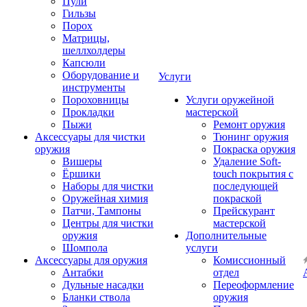
Пули
Гильзы
Порох
Матрицы,
шеллхолдеры
Капсюли
Оборудование и
Услуги
инструменты
Пороховницы
Услуги оружейной
Прокладки
мастерской
Пыжи
Ремонт оружия
Аксессуары для чистки
Тюнинг оружия
оружия
Покраска оружия
Вишеры
Удаление Soft-
Ёршики
touch покрытия с
Наборы для чистки
последующей
Оружейная химия
покраской
Патчи, Тампоны
Прейскурант
Центры для чистки
мастерской
оружия
Дополнительные
Шомпола
услуги
Аксессуары для оружия
Комиссионный
Антабки
отдел
Дульные насадки
Переоформление
Бланки ствола
оружия