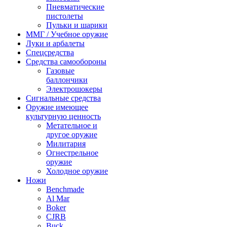
Пневматические
пистолеты
Пульки и шарики
ММГ / Учебное оружие
Луки и арбалеты
Спецсредства
Средства самообороны
Газовые
баллончики
Электрошокеры
Сигнальные средства
Оружие имеющее
культурную ценность
Метательное и
другое оружие
Милитария
Огнестрельное
оружие
Холодное оружие
Ножи
Benchmade
Al Mar
Boker
CJRB
Buck