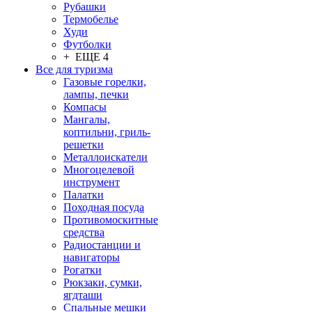
Рубашки
Термобелье
Худи
Футболки
+ ЕЩЕ 4
Все для туризма
Газовые горелки,
лампы, печки
Компасы
Мангалы,
коптильни, гриль-
решетки
Металлоискатели
Многоцелевой
инструмент
Палатки
Походная посуда
Противомоскитные
средства
Радиостанции и
навигаторы
Рогатки
Рюкзаки, сумки,
ягдташи
Спальные мешки