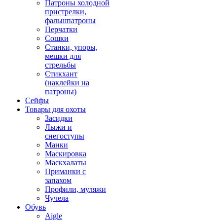
Патроны холодной
пристрелки,
фальшпатроны
Перчатки
Сошки
Станки, упоры,
мешки для
стрельбы
Стикхант
(наклейки на
патроны)
Сейфы
Товары для охоты
Засидки
Лыжи и
снегоступы
Манки
Маскировка
Маскхалаты
Приманки с
запахом
Профили, муляжи
Чучела
Обувь
Aigle