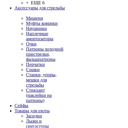
+ ЕЩЕ 6
Аксессуары для стрельбы
Мишени
Муфты коврики
Наушники
Наплечные
амортизаторы
Очки
Патроны холодной
пристрелки,
фальшпатроны
Перчатки
Сошки
Станки, упоры,
мешки для
стрельбы
Стикхант
(наклейки на
патроны)
Сейфы
Товары для охоты
Засидки
Лыжи и
снегоступы