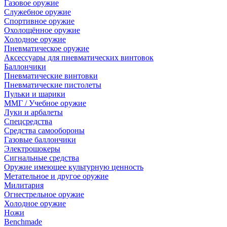
Газовое оружие
Служебное оружие
Спортивное оружие
Охолощённое оружие
Холодное оружие
Пневматическое оружие
Аксессуары для пневматических винтовок
Баллончики
Пневматические винтовки
Пневматические пистолеты
Пульки и шарики
ММГ / Учебное оружие
Луки и арбалеты
Спецсредства
Средства самообороны
Газовые баллончики
Электрошокеры
Сигнальные средства
Оружие имеющее культурную ценность
Метательное и другое оружие
Милитария
Огнестрельное оружие
Холодное оружие
Ножи
Benchmade