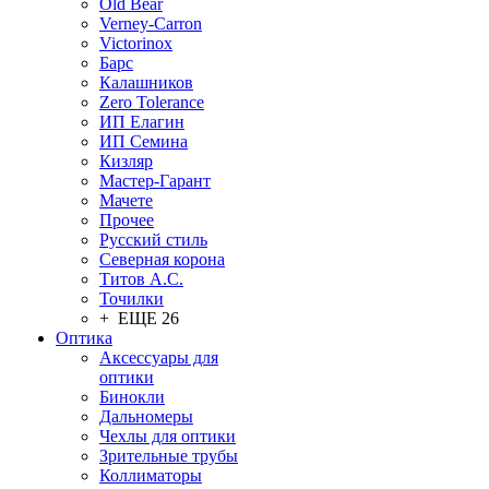
Old Bear
Verney-Carron
Victorinox
Барс
Калашников
Zero Tolerance
ИП Елагин
ИП Семина
Кизляр
Мастер-Гарант
Мачете
Прочее
Русский стиль
Северная корона
Титов А.С.
Точилки
+ ЕЩЕ 26
Оптика
Аксессуары для
оптики
Бинокли
Дальномеры
Чехлы для оптики
Зрительные трубы
Коллиматоры