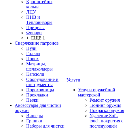
Кронштейны,
кольца
ЛЦУ
ПНВ и
Тепловизоры
Прицелы
Фонари
+ ЕЩЕ 1
Снаряжение патронов
Пули
Гильзы
Порох
Матрицы,
шеллхолдеры
Капсюли
Оборудование и
Услуги
инструменты
Пороховницы
Услуги оружейной
Прокладки
мастерской
Пыжи
Ремонт оружия
Аксессуары для чистки
Тюнинг оружия
оружия
Покраска оружия
Вишеры
Удаление Soft-
Ёршики
touch покрытия с
Наборы для чистки
последующей