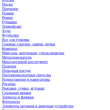
Носки
Перчатки
Плащи
Ремни
Рубашки
Термобелье
Худи
Футболки
Все для туризма
Газовые горелки, лампы, печки
Компасы
Мангалы, коптильни, гриль-решетки
Металлоискатели
Многоцелевой инструмент
Палатки
Походная посуда
Противомоскитные средства
Радиостанции и навигаторы
Рогатки
Рюкзаки, сумки, ягдташи
Спальные мешки
Термосы и фляжки
Фотоохота
Элементы питания и зарядные устройства