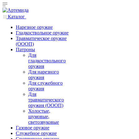
Каталог
Нарезное оружие
Гладкоствольное оружие
Травматическое оружие
(ОООП)
Патроны
Для
гладкоствольного
оружия
Для нарезного
оружия
Для служебного
оружия
Для
травматического
оружия (ОООП)
Холостые,
шумовые,
светозвуковые
Газовое оружие
Служебное оружие
Спортивное оружие