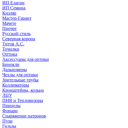
ИП Елагин
ИП Семина
Кизляр
Мастер-Гарант
Мачете
Прочее
Русский стиль
Северная корона
Титов А.С.
Точилки
Оптика
Аксессуары для оптики
Бинокли
Дальномеры
Чехлы для оптики
Зрительные трубы
Коллиматоры
Кронштейны, кольца
ЛЦУ
ПНВ и Тепловизоры
Прицелы
Фонари
Снаряжение патронов
Пули
Гильзы