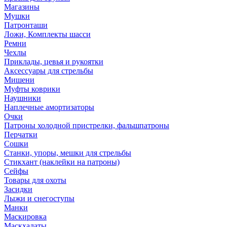
Магазины
Мушки
Патронташи
Ложи, Комплекты шасси
Ремни
Чехлы
Приклады, цевья и рукоятки
Аксессуары для стрельбы
Мишени
Муфты коврики
Наушники
Наплечные амортизаторы
Очки
Патроны холодной пристрелки, фальшпатроны
Перчатки
Сошки
Станки, упоры, мешки для стрельбы
Стикхант (наклейки на патроны)
Сейфы
Товары для охоты
Засидки
Лыжи и снегоступы
Манки
Маскировка
Маскхалаты