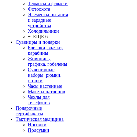
Термосы и фляжки
Фотоохота
Элементы питания
и зарядные
устройства
Холодильники
+ ЕЩЕ 6
Сувениры и подарки
Брелоки, значки,
карабины
Живопись,
графика, гобелены
Сувенирные
наборы, рюмки,
стопки
Часы настенные
Макеты патронов
Чехлы для
телефонов
Подарочные
сертификаты
Тактическая медицина
Носилки
Подсумки