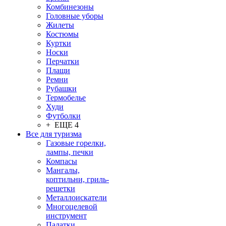
Комбинезоны
Головные уборы
Жилеты
Костюмы
Куртки
Носки
Перчатки
Плащи
Ремни
Рубашки
Термобелье
Худи
Футболки
+ ЕЩЕ 4
Все для туризма
Газовые горелки,
лампы, печки
Компасы
Мангалы,
коптильни, гриль-
решетки
Металлоискатели
Многоцелевой
инструмент
Палатки