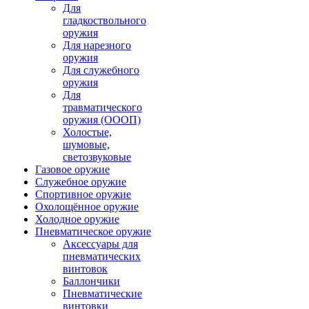
Для
гладкоствольного
оружия
Для нарезного
оружия
Для служебного
оружия
Для
травматического
оружия (ОООП)
Холостые,
шумовые,
светозвуковые
Газовое оружие
Служебное оружие
Спортивное оружие
Охолощённое оружие
Холодное оружие
Пневматическое оружие
Аксессуары для
пневматических
винтовок
Баллончики
Пневматические
винтовки