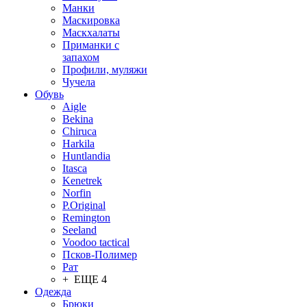
Манки
Маскировка
Маскхалаты
Приманки с
запахом
Профили, муляжи
Чучела
Обувь
Aigle
Bekina
Chiruсa
Harkila
Huntlandia
Itasca
Kenetrek
Norfin
P.Original
Remington
Seeland
Voodoo tactical
Псков-Полимер
Рат
+ ЕЩЕ 4
Одежда
Брюки