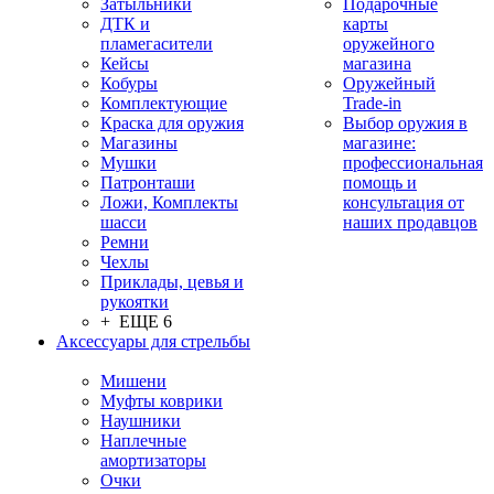
Затыльники
Подарочные
ДТК и
карты
пламегасители
оружейного
Кейсы
магазина
Кобуры
Оружейный
Комплектующие
Trade-in
Краска для оружия
Выбор оружия в
Магазины
магазине:
Мушки
профессиональная
Патронташи
помощь и
Ложи, Комплекты
консультация от
шасси
наших продавцов
Ремни
Чехлы
Приклады, цевья и
рукоятки
+ ЕЩЕ 6
Аксессуары для стрельбы
Мишени
Муфты коврики
Наушники
Наплечные
амортизаторы
Очки