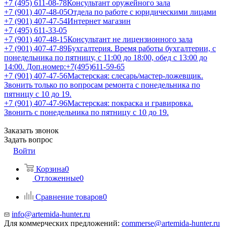
+7 (495) 611-08-78
Консультант оружейного зала
+7 (901) 407-48-05
Отдела по работе с юридическими лицами
+7 (901) 407-47-54
Интернет магазин
+7 (495) 611-33-05
+7 (901) 407-48-15
Консультант не лицензионного зала
+7 (901) 407-47-89
Бухгалтерия. Время работы бухгалтерии, с
понедельника по пятницу, с 11:00 до 18:00, обед с 13:00 до
14:00. Доп.номер:+7(495)611-59-65
+7 (901) 407-47-56
Мастерская: слесарь/мастер-ложевщик.
Звонить только по вопросам ремонта с понедельника по
пятницу с 10 до 19.
+7 (901) 407-47-96
Мастерская: покраска и гравировка.
Звонить с понедельника по пятницу с 10 до 19.
Заказать звонок
Задать вопрос
Войти
Корзина
0
Отложенные
0
Сравнение товаров
0
info@artemida-hunter.ru
Для коммерческих предложений:
commerse@artemida-hunter.ru