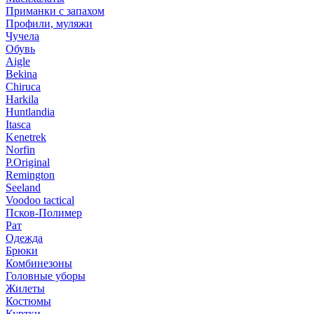
Приманки с запахом
Профили, муляжи
Чучела
Обувь
Aigle
Bekina
Chiruсa
Harkila
Huntlandia
Itasca
Kenetrek
Norfin
P.Original
Remington
Seeland
Voodoo tactical
Псков-Полимер
Рат
Одежда
Брюки
Комбинезоны
Головные уборы
Жилеты
Костюмы
Куртки