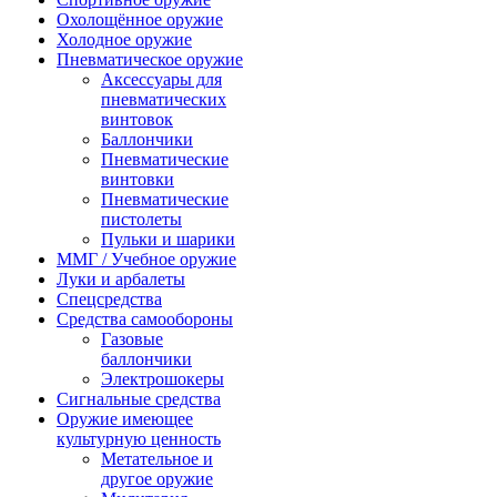
Охолощённое оружие
Холодное оружие
Пневматическое оружие
Аксессуары для
пневматических
винтовок
Баллончики
Пневматические
винтовки
Пневматические
пистолеты
Пульки и шарики
ММГ / Учебное оружие
Луки и арбалеты
Спецсредства
Средства самообороны
Газовые
баллончики
Электрошокеры
Сигнальные средства
Оружие имеющее
культурную ценность
Метательное и
другое оружие