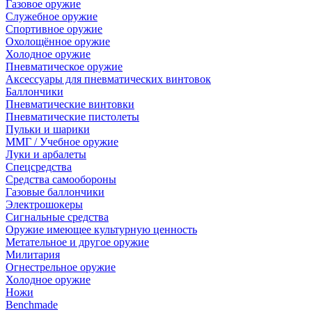
Газовое оружие
Служебное оружие
Спортивное оружие
Охолощённое оружие
Холодное оружие
Пневматическое оружие
Аксессуары для пневматических винтовок
Баллончики
Пневматические винтовки
Пневматические пистолеты
Пульки и шарики
ММГ / Учебное оружие
Луки и арбалеты
Спецсредства
Средства самообороны
Газовые баллончики
Электрошокеры
Сигнальные средства
Оружие имеющее культурную ценность
Метательное и другое оружие
Милитария
Огнестрельное оружие
Холодное оружие
Ножи
Benchmade