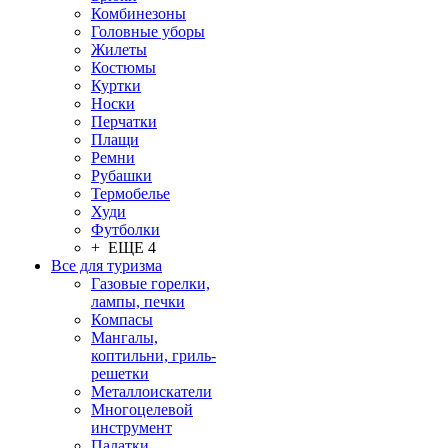
Комбинезоны
Головные уборы
Жилеты
Костюмы
Куртки
Носки
Перчатки
Плащи
Ремни
Рубашки
Термобелье
Худи
Футболки
+ ЕЩЕ 4
Все для туризма
Газовые горелки,
лампы, печки
Компасы
Мангалы,
коптильни, гриль-
решетки
Металлоискатели
Многоцелевой
инструмент
Палатки