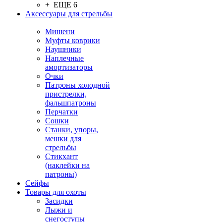
+ ЕЩЕ 6
Аксессуары для стрельбы
Мишени
Муфты коврики
Наушники
Наплечные
амортизаторы
Очки
Патроны холодной
пристрелки,
фальшпатроны
Перчатки
Сошки
Станки, упоры,
мешки для
стрельбы
Стикхант
(наклейки на
патроны)
Сейфы
Товары для охоты
Засидки
Лыжи и
снегоступы