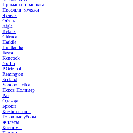
Приманки с запахом
Профили, муляжи
Чучела
Обувь
Aigle
Bekina
Chiruсa
Harkila
Huntlandia
Itasca
Kenetrek
Norfin
P.Original
Remington
Seeland
Voodoo tactical
Псков-Полимер
Рат
Одежда
Брюки
Комбинезоны
Головные уборы
Жилеты
Костюмы
Куртки