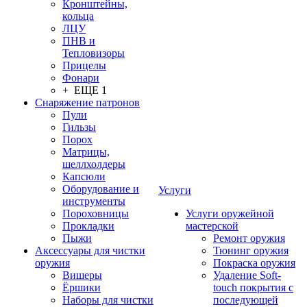
Кронштейны,
кольца
ЛЦУ
ПНВ и
Тепловизоры
Прицелы
Фонари
+ ЕЩЕ 1
Снаряжение патронов
Пули
Гильзы
Порох
Матрицы,
шеллхолдеры
Капсюли
Оборудование и
Услуги
инструменты
Пороховницы
Услуги оружейной
Прокладки
мастерской
Пыжи
Ремонт оружия
Аксессуары для чистки
Тюнинг оружия
оружия
Покраска оружия
Вишеры
Удаление Soft-
Ёршики
touch покрытия с
Наборы для чистки
последующей