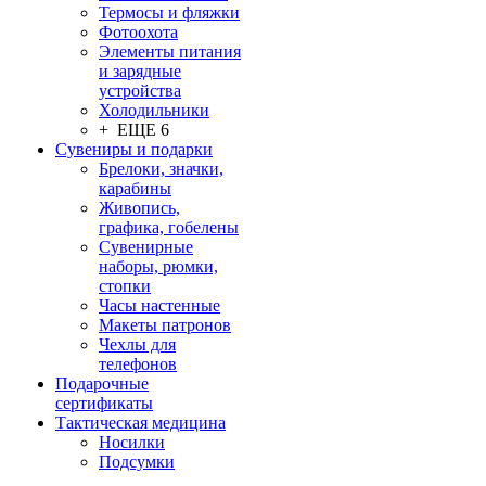
Термосы и фляжки
Фотоохота
Элементы питания
и зарядные
устройства
Холодильники
+ ЕЩЕ 6
Сувениры и подарки
Брелоки, значки,
карабины
Живопись,
графика, гобелены
Сувенирные
наборы, рюмки,
стопки
Часы настенные
Макеты патронов
Чехлы для
телефонов
Подарочные
сертификаты
Тактическая медицина
Носилки
Подсумки