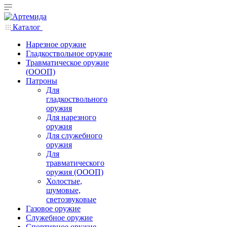
Каталог
Нарезное оружие
Гладкоствольное оружие
Травматическое оружие
(ОООП)
Патроны
Для
гладкоствольного
оружия
Для нарезного
оружия
Для служебного
оружия
Для
травматического
оружия (ОООП)
Холостые,
шумовые,
светозвуковые
Газовое оружие
Служебное оружие
Спортивное оружие