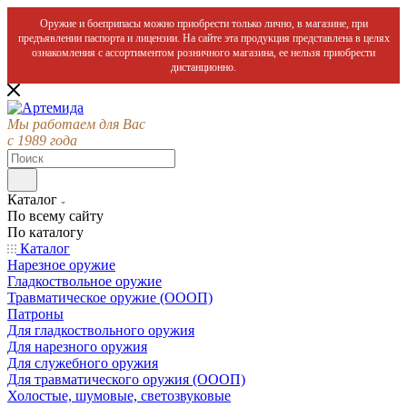
Оружие и боеприпасы можно приобрести только лично, в магазине, при
предъявлении паспорта и лицензии. На сайте эта продукция представлена в целях
ознакомления с ассортиментом розничного магазина, ее нельзя приобрести
дистанционно.
Мы работаем для Вас
с 1989 года
Каталог
По всему сайту
По каталогу
Каталог
Нарезное оружие
Гладкоствольное оружие
Травматическое оружие (ОООП)
Патроны
Для гладкоствольного оружия
Для нарезного оружия
Для служебного оружия
Для травматического оружия (ОООП)
Холостые, шумовые, светозвуковые