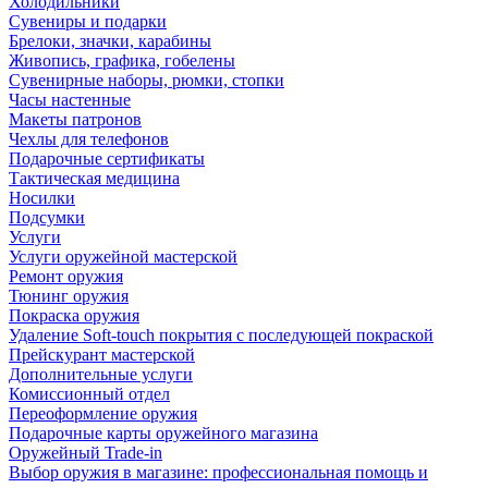
Холодильники
Сувениры и подарки
Брелоки, значки, карабины
Живопись, графика, гобелены
Сувенирные наборы, рюмки, стопки
Часы настенные
Макеты патронов
Чехлы для телефонов
Подарочные сертификаты
Тактическая медицина
Носилки
Подсумки
Услуги
Услуги оружейной мастерской
Ремонт оружия
Тюнинг оружия
Покраска оружия
Удаление Soft-touch покрытия с последующей покраской
Прейскурант мастерской
Дополнительные услуги
Комиссионный отдел
Переоформление оружия
Подарочные карты оружейного магазина
Оружейный Trade-in
Выбор оружия в магазине: профессиональная помощь и