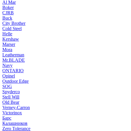
Al Mar
Boker
CJRB
Buck
City Brother
Cold Steel
Helle
Kershaw
Marser
Mora
Leatherman
Mr.BLADE
Navy
ONTARIO
Opinel
Outdoor Edge
SOG
Spyderco
Stell Will
Old Bear
Verney-Carron
Victorinox
Барс
Калашников
Zero Tolerance