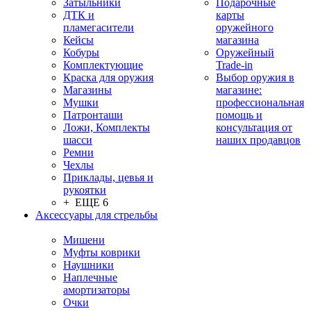
Затыльники
Подарочные
ДТК и
карты
пламегасители
оружейного
Кейсы
магазина
Кобуры
Оружейный
Комплектующие
Trade-in
Краска для оружия
Выбор оружия в
Магазины
магазине:
Мушки
профессиональная
Патронташи
помощь и
Ложи, Комплекты
консультация от
шасси
наших продавцов
Ремни
Чехлы
Приклады, цевья и
рукоятки
+ ЕЩЕ 6
Аксессуары для стрельбы
Мишени
Муфты коврики
Наушники
Наплечные
амортизаторы
Очки