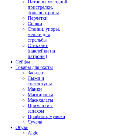
Патроны холодной
пристрелки,
фальшпатроны
Перчатки
Сошки
Станки, упоры,
мешки для
стрельбы
Стикхант
(наклейки на
патроны)
Сейфы
Товары для охоты
Засидки
Лыжи и
снегоступы
Манки
Маскировка
Маскхалаты
Приманки с
запахом
Профили, муляжи
Чучела
Обувь
Aigle