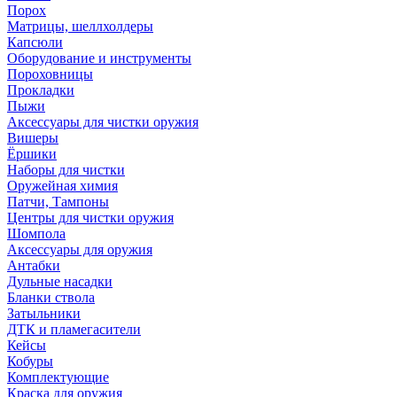
Порох
Матрицы, шеллхолдеры
Капсюли
Оборудование и инструменты
Пороховницы
Прокладки
Пыжи
Аксессуары для чистки оружия
Вишеры
Ёршики
Наборы для чистки
Оружейная химия
Патчи, Тампоны
Центры для чистки оружия
Шомпола
Аксессуары для оружия
Антабки
Дульные насадки
Бланки ствола
Затыльники
ДТК и пламегасители
Кейсы
Кобуры
Комплектующие
Краска для оружия