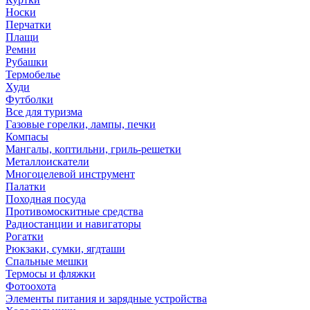
Носки
Перчатки
Плащи
Ремни
Рубашки
Термобелье
Худи
Футболки
Все для туризма
Газовые горелки, лампы, печки
Компасы
Мангалы, коптильни, гриль-решетки
Металлоискатели
Многоцелевой инструмент
Палатки
Походная посуда
Противомоскитные средства
Радиостанции и навигаторы
Рогатки
Рюкзаки, сумки, ягдташи
Спальные мешки
Термосы и фляжки
Фотоохота
Элементы питания и зарядные устройства