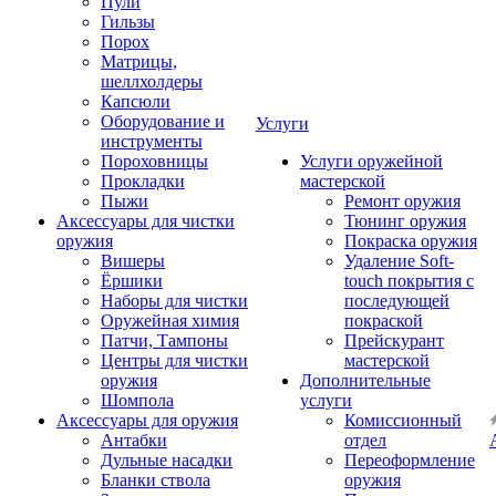
Пули
Гильзы
Порох
Матрицы,
шеллхолдеры
Капсюли
Оборудование и
Услуги
инструменты
Пороховницы
Услуги оружейной
Прокладки
мастерской
Пыжи
Ремонт оружия
Аксессуары для чистки
Тюнинг оружия
оружия
Покраска оружия
Вишеры
Удаление Soft-
Ёршики
touch покрытия с
Наборы для чистки
последующей
Оружейная химия
покраской
Патчи, Тампоны
Прейскурант
Центры для чистки
мастерской
оружия
Дополнительные
Шомпола
услуги
Аксессуары для оружия
Комиссионный
Антабки
отдел
Дульные насадки
Переоформление
Бланки ствола
оружия