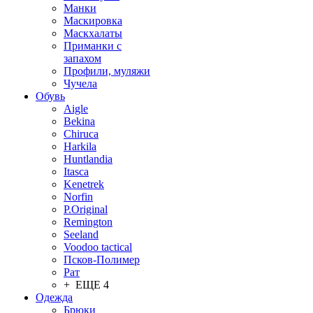
Манки
Маскировка
Маскхалаты
Приманки с
запахом
Профили, муляжи
Чучела
Обувь
Aigle
Bekina
Chiruсa
Harkila
Huntlandia
Itasca
Kenetrek
Norfin
P.Original
Remington
Seeland
Voodoo tactical
Псков-Полимер
Рат
+ ЕЩЕ 4
Одежда
Брюки