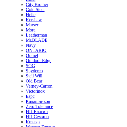
City Brother
Cold Steel
Helle
Kershaw
Marser
Mora
Leatherman
Mr.BLADE
Navy
ONTARIO
Opinel
Outdoor Edge
SOG
Spyderco
Stell Will
Old Bear
Verney-Carron
Victorinox
Барс
Калашников
Zero Tolerance
ИП Елагин
ИП Семина
Кизляр
Мастер-Гарант