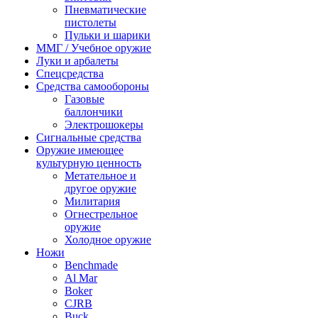
Пневматические
пистолеты
Пульки и шарики
ММГ / Учебное оружие
Луки и арбалеты
Спецсредства
Средства самообороны
Газовые
баллончики
Электрошокеры
Сигнальные средства
Оружие имеющее
культурную ценность
Метательное и
другое оружие
Милитария
Огнестрельное
оружие
Холодное оружие
Ножи
Benchmade
Al Mar
Boker
CJRB
Buck