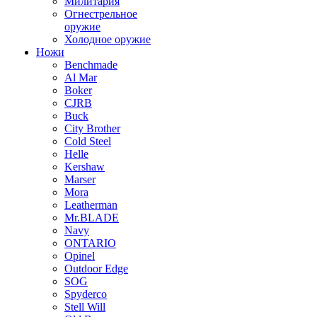
Милитария
Огнестрельное
оружие
Холодное оружие
Ножи
Benchmade
Al Mar
Boker
CJRB
Buck
City Brother
Cold Steel
Helle
Kershaw
Marser
Mora
Leatherman
Mr.BLADE
Navy
ONTARIO
Opinel
Outdoor Edge
SOG
Spyderco
Stell Will