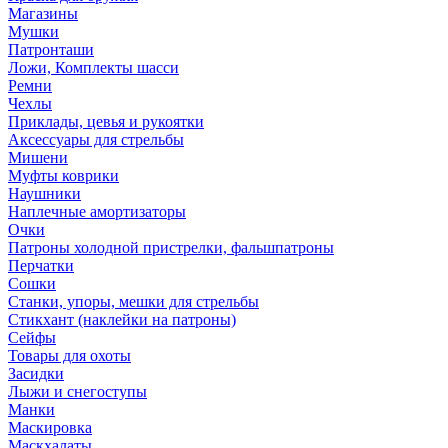
Магазины
Мушки
Патронташи
Ложи, Комплекты шасси
Ремни
Чехлы
Приклады, цевья и рукоятки
Аксессуары для стрельбы
Мишени
Муфты коврики
Наушники
Наплечные амортизаторы
Очки
Патроны холодной пристрелки, фальшпатроны
Перчатки
Сошки
Станки, упоры, мешки для стрельбы
Стикхант (наклейки на патроны)
Сейфы
Товары для охоты
Засидки
Лыжи и снегоступы
Манки
Маскировка
Маскхалаты