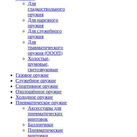
Для
гладкоствольного
оружия
Для нарезного
оружия
Для служебного
оружия
Для
травматического
оружия (ОООП)
Холостые,
шумовые,
светозвуковые
Газовое оружие
Служебное оружие
Спортивное оружие
Охолощённое оружие
Холодное оружие
Пневматическое оружие
Аксессуары для
пневматических
винтовок
Баллончики
Пневматические
винтовки