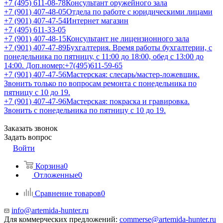
+7 (495) 611-08-78
Консультант оружейного зала
+7 (901) 407-48-05
Отдела по работе с юридическими лицами
+7 (901) 407-47-54
Интернет магазин
+7 (495) 611-33-05
+7 (901) 407-48-15
Консультант не лицензионного зала
+7 (901) 407-47-89
Бухгалтерия. Время работы бухгалтерии, с
понедельника по пятницу, с 11:00 до 18:00, обед с 13:00 до
14:00. Доп.номер:+7(495)611-59-65
+7 (901) 407-47-56
Мастерская: слесарь/мастер-ложевщик.
Звонить только по вопросам ремонта с понедельника по
пятницу с 10 до 19.
+7 (901) 407-47-96
Мастерская: покраска и гравировка.
Звонить с понедельника по пятницу с 10 до 19.
Заказать звонок
Задать вопрос
Войти
Корзина
0
Отложенные
0
Сравнение товаров
0
info@artemida-hunter.ru
Для коммерческих предложений:
commerse@artemida-hunter.ru