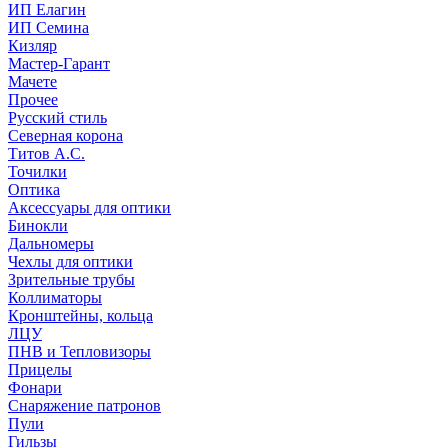
ИП Елагин
ИП Семина
Кизляр
Мастер-Гарант
Мачете
Прочее
Русский стиль
Северная корона
Титов А.С.
Точилки
Оптика
Аксессуары для оптики
Бинокли
Дальномеры
Чехлы для оптики
Зрительные трубы
Коллиматоры
Кронштейны, кольца
ЛЦУ
ПНВ и Тепловизоры
Прицелы
Фонари
Снаряжение патронов
Пули
Гильзы