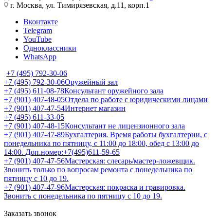
г. Москва, ул. Тимирязевская, д.11, корп.1
Вконтакте
Telegram
YouTube
Одноклассники
WhatsApp
+7 (495) 792-30-06
+7 (495) 792-30-06
Оружейный зал
+7 (495) 611-08-78
Консультант оружейного зала
+7 (901) 407-48-05
Отдела по работе с юридическими лицами
+7 (901) 407-47-54
Интернет магазин
+7 (495) 611-33-05
+7 (901) 407-48-15
Консультант не лицензионного зала
+7 (901) 407-47-89
Бухгалтерия. Время работы бухгалтерии, с
понедельника по пятницу, с 11:00 до 18:00, обед с 13:00 до
14:00. Доп.номер:+7(495)611-59-65
+7 (901) 407-47-56
Мастерская: слесарь/мастер-ложевщик.
Звонить только по вопросам ремонта с понедельника по
пятницу с 10 до 19.
+7 (901) 407-47-96
Мастерская: покраска и гравировка.
Звонить с понедельника по пятницу с 10 до 19.
Заказать звонок