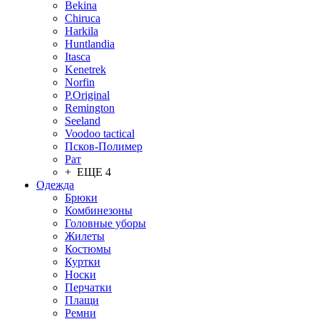
Bekina
Chiruсa
Harkila
Huntlandia
Itasca
Kenetrek
Norfin
P.Original
Remington
Seeland
Voodoo tactical
Псков-Полимер
Рат
+ ЕЩЕ 4
Одежда
Брюки
Комбинезоны
Головные уборы
Жилеты
Костюмы
Куртки
Носки
Перчатки
Плащи
Ремни