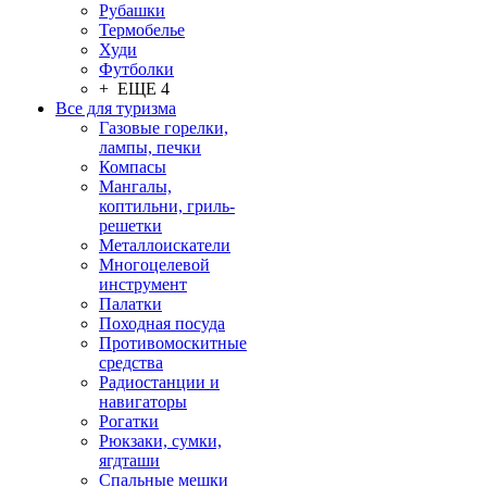
Рубашки
Термобелье
Худи
Футболки
+ ЕЩЕ 4
Все для туризма
Газовые горелки,
лампы, печки
Компасы
Мангалы,
коптильни, гриль-
решетки
Металлоискатели
Многоцелевой
инструмент
Палатки
Походная посуда
Противомоскитные
средства
Радиостанции и
навигаторы
Рогатки
Рюкзаки, сумки,
ягдташи
Спальные мешки