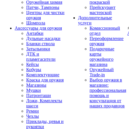
Оружейная химия
покраской
Патчи, Тампоны
Прейскурант
Центры для чистки
мастерской
оружия
Дополнительные
Шомпола
услуги
Аксессуары для оружия
Комиссионный
Антабки
отдел
Дульные насадки
Переоформление
Бланки ствола
оружия
Затыльники
Подарочные
ДТК и
карты
пламегасители
оружейного
Кейсы
магазина
Кобуры
Оружейный
Комплектующие
Trade-in
Краска для оружия
Выбор оружия в
Магазины
магазине:
Мушки
профессиональная
Патронташи
помощь и
Ложи, Комплекты
консультация от
шасси
наших продавцов
Ремни
Чехлы
Приклады, цевья и
рукоятки