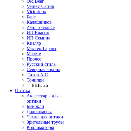
Old Bear
Verney-Carron
Victorinox
Барс
Калашников
Zero Tolerance
ИП Елагин
ИП Семина
Кизляр
Мастер-Гарант
Мачете
Прочее
Русский стиль
Северная корона
Титов А.С.
Точилки
+ ЕЩЕ 26
Оптика
Аксессуары для
оптики
Бинокли
Дальномеры
Чехлы для оптики
Зрительные трубы
Коллиматоры