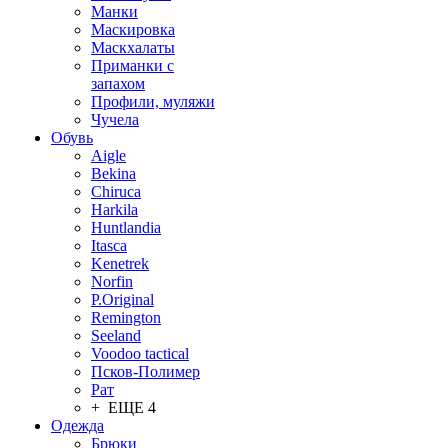
Манки
Маскировка
Маскхалаты
Приманки с
запахом
Профили, муляжи
Чучела
Обувь
Aigle
Bekina
Chiruсa
Harkila
Huntlandia
Itasca
Kenetrek
Norfin
P.Original
Remington
Seeland
Voodoo tactical
Псков-Полимер
Рат
+ ЕЩЕ 4
Одежда
Брюки