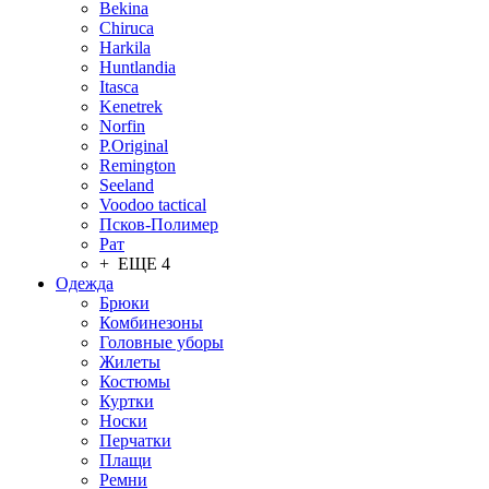
Bekina
Chiruсa
Harkila
Huntlandia
Itasca
Kenetrek
Norfin
P.Original
Remington
Seeland
Voodoo tactical
Псков-Полимер
Рат
+ ЕЩЕ 4
Одежда
Брюки
Комбинезоны
Головные уборы
Жилеты
Костюмы
Куртки
Носки
Перчатки
Плащи
Ремни