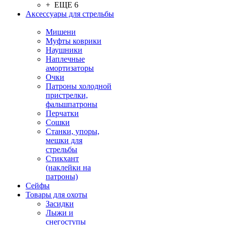
+ ЕЩЕ 6
Аксессуары для стрельбы
Мишени
Муфты коврики
Наушники
Наплечные
амортизаторы
Очки
Патроны холодной
пристрелки,
фальшпатроны
Перчатки
Сошки
Станки, упоры,
мешки для
стрельбы
Стикхант
(наклейки на
патроны)
Сейфы
Товары для охоты
Засидки
Лыжи и
снегоступы