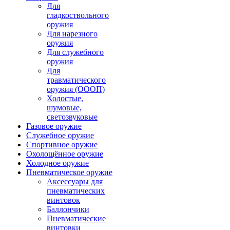
Для
гладкоствольного
оружия
Для нарезного
оружия
Для служебного
оружия
Для
травматического
оружия (ОООП)
Холостые,
шумовые,
светозвуковые
Газовое оружие
Служебное оружие
Спортивное оружие
Охолощённое оружие
Холодное оружие
Пневматическое оружие
Аксессуары для
пневматических
винтовок
Баллончики
Пневматические
винтовки