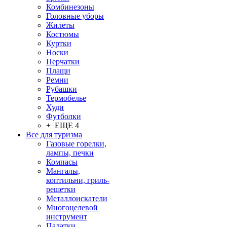
Комбинезоны
Головные уборы
Жилеты
Костюмы
Куртки
Носки
Перчатки
Плащи
Ремни
Рубашки
Термобелье
Худи
Футболки
+ ЕЩЕ 4
Все для туризма
Газовые горелки,
лампы, печки
Компасы
Мангалы,
коптильни, гриль-
решетки
Металлоискатели
Многоцелевой
инструмент
Палатки