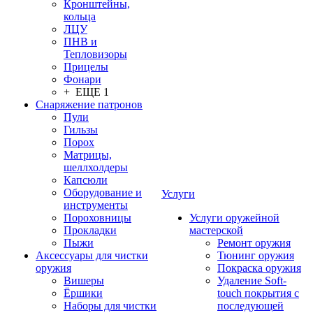
Кронштейны,
кольца
ЛЦУ
ПНВ и
Тепловизоры
Прицелы
Фонари
+ ЕЩЕ 1
Снаряжение патронов
Пули
Гильзы
Порох
Матрицы,
шеллхолдеры
Капсюли
Оборудование и
Услуги
инструменты
Пороховницы
Услуги оружейной
Прокладки
мастерской
Пыжи
Ремонт оружия
Аксессуары для чистки
Тюнинг оружия
оружия
Покраска оружия
Вишеры
Удаление Soft-
Ёршики
touch покрытия с
Наборы для чистки
последующей