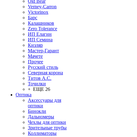
Old Bear
Verney-Carron
Victorinox
Барс
Калашников
Zero Tolerance
ИП Елагин
ИП Семина
Кизляр
Мастер-Гарант
Мачете
Прочее
Русский стиль
Северная корона
Титов А.С.
Точилки
+ ЕЩЕ 26
Оптика
Аксессуары для
оптики
Бинокли
Дальномеры
Чехлы для оптики
Зрительные трубы
Коллиматоры