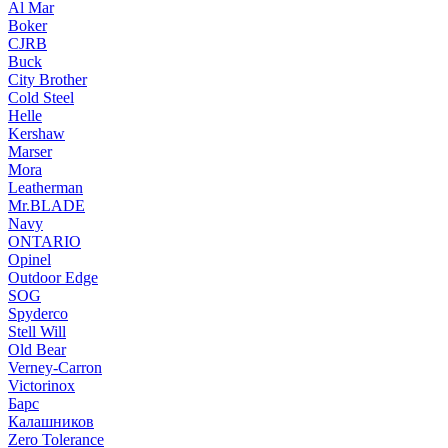
Al Mar
Boker
CJRB
Buck
City Brother
Cold Steel
Helle
Kershaw
Marser
Mora
Leatherman
Mr.BLADE
Navy
ONTARIO
Opinel
Outdoor Edge
SOG
Spyderco
Stell Will
Old Bear
Verney-Carron
Victorinox
Барс
Калашников
Zero Tolerance