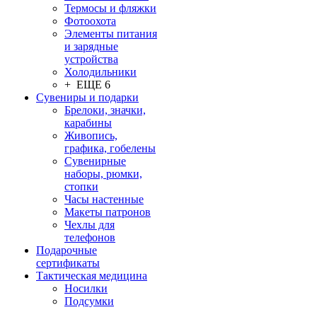
Термосы и фляжки
Фотоохота
Элементы питания
и зарядные
устройства
Холодильники
+ ЕЩЕ 6
Сувениры и подарки
Брелоки, значки,
карабины
Живопись,
графика, гобелены
Сувенирные
наборы, рюмки,
стопки
Часы настенные
Макеты патронов
Чехлы для
телефонов
Подарочные
сертификаты
Тактическая медицина
Носилки
Подсумки