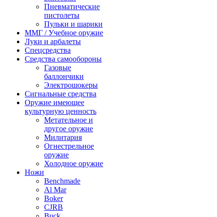
Пневматические
пистолеты
Пульки и шарики
ММГ / Учебное оружие
Луки и арбалеты
Спецсредства
Средства самообороны
Газовые
баллончики
Электрошокеры
Сигнальные средства
Оружие имеющее
культурную ценность
Метательное и
другое оружие
Милитария
Огнестрельное
оружие
Холодное оружие
Ножи
Benchmade
Al Mar
Boker
CJRB
Buck