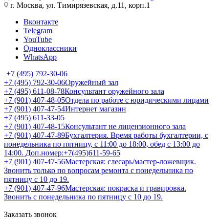
г. Москва, ул. Тимирязевская, д.11, корп.1
Вконтакте
Telegram
YouTube
Одноклассники
WhatsApp
+7 (495) 792-30-06
+7 (495) 792-30-06
Оружейный зал
+7 (495) 611-08-78
Консультант оружейного зала
+7 (901) 407-48-05
Отдела по работе с юридическими лицами
+7 (901) 407-47-54
Интернет магазин
+7 (495) 611-33-05
+7 (901) 407-48-15
Консультант не лицензионного зала
+7 (901) 407-47-89
Бухгалтерия. Время работы бухгалтерии, с
понедельника по пятницу, с 11:00 до 18:00, обед с 13:00 до
14:00. Доп.номер:+7(495)611-59-65
+7 (901) 407-47-56
Мастерская: слесарь/мастер-ложевщик.
Звонить только по вопросам ремонта с понедельника по
пятницу с 10 до 19.
+7 (901) 407-47-96
Мастерская: покраска и гравировка.
Звонить с понедельника по пятницу с 10 до 19.
Заказать звонок