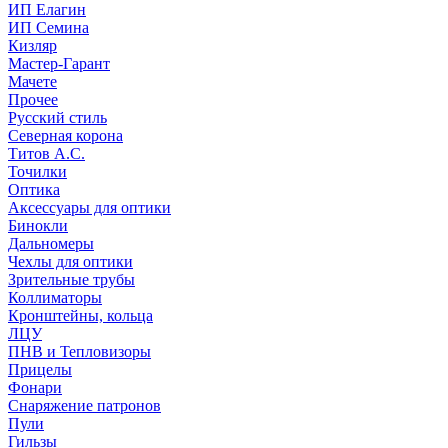
ИП Елагин
ИП Семина
Кизляр
Мастер-Гарант
Мачете
Прочее
Русский стиль
Северная корона
Титов А.С.
Точилки
Оптика
Аксессуары для оптики
Бинокли
Дальномеры
Чехлы для оптики
Зрительные трубы
Коллиматоры
Кронштейны, кольца
ЛЦУ
ПНВ и Тепловизоры
Прицелы
Фонари
Снаряжение патронов
Пули
Гильзы