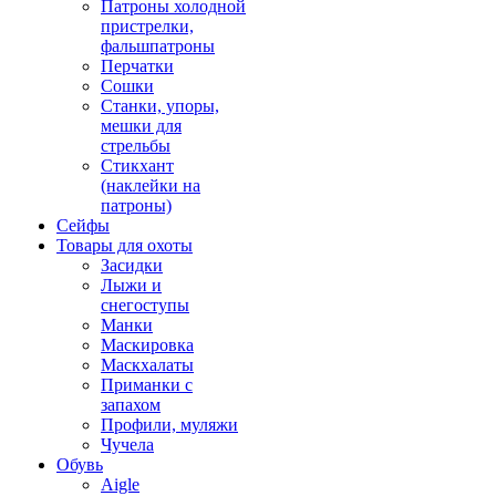
Патроны холодной
пристрелки,
фальшпатроны
Перчатки
Сошки
Станки, упоры,
мешки для
стрельбы
Стикхант
(наклейки на
патроны)
Сейфы
Товары для охоты
Засидки
Лыжи и
снегоступы
Манки
Маскировка
Маскхалаты
Приманки с
запахом
Профили, муляжи
Чучела
Обувь
Aigle