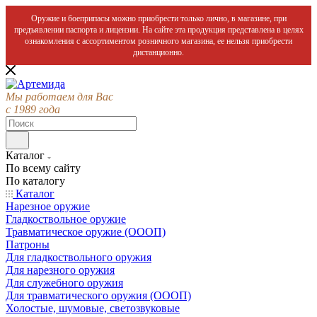
Оружие и боеприпасы можно приобрести только лично, в магазине, при
предъявлении паспорта и лицензии. На сайте эта продукция представлена в целях
ознакомления с ассортиментом розничного магазина, ее нельзя приобрести
дистанционно.
Мы работаем для Вас
с 1989 года
Каталог
По всему сайту
По каталогу
Каталог
Нарезное оружие
Гладкоствольное оружие
Травматическое оружие (ОООП)
Патроны
Для гладкоствольного оружия
Для нарезного оружия
Для служебного оружия
Для травматического оружия (ОООП)
Холостые, шумовые, светозвуковые