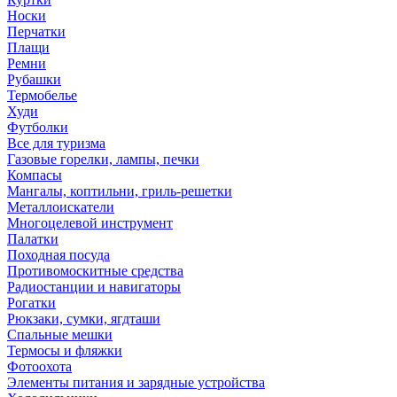
Носки
Перчатки
Плащи
Ремни
Рубашки
Термобелье
Худи
Футболки
Все для туризма
Газовые горелки, лампы, печки
Компасы
Мангалы, коптильни, гриль-решетки
Металлоискатели
Многоцелевой инструмент
Палатки
Походная посуда
Противомоскитные средства
Радиостанции и навигаторы
Рогатки
Рюкзаки, сумки, ягдташи
Спальные мешки
Термосы и фляжки
Фотоохота
Элементы питания и зарядные устройства