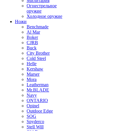
Милитария
Огнестрельное
оружие
Холодное оружие
Ножи
Benchmade
Al Mar
Boker
CJRB
Buck
City Brother
Cold Steel
Helle
Kershaw
Marser
Mora
Leatherman
Mr.BLADE
Navy
ONTARIO
Opinel
Outdoor Edge
SOG
Spyderco
Stell Will