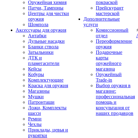
Оружейная химия
покраской
Патчи, Тампоны
Прейскурант
Центры для чистки
мастерской
оружия
Дополнительные
Шомпола
услуги
Аксессуары для оружия
Комиссионный
Антабки
отдел
Дульные насадки
Переоформление
Бланки ствола
оружия
Затыльники
Подарочные
ДТК и
карты
пламегасители
оружейного
Кейсы
магазина
Кобуры
Оружейный
Комплектующие
Trade-in
Краска для оружия
Выбор оружия в
Магазины
магазине:
Мушки
профессиональная
Патронташи
помощь и
Ложи, Комплекты
консультация от
шасси
наших продавцов
Ремни
Чехлы
Приклады, цевья и
рукоятки