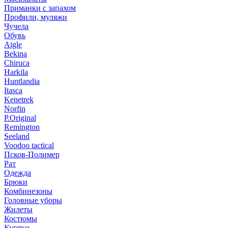
Приманки с запахом
Профили, муляжи
Чучела
Обувь
Aigle
Bekina
Chiruсa
Harkila
Huntlandia
Itasca
Kenetrek
Norfin
P.Original
Remington
Seeland
Voodoo tactical
Псков-Полимер
Рат
Одежда
Брюки
Комбинезоны
Головные уборы
Жилеты
Костюмы
Куртки