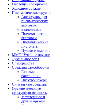
Охолощённое оружие
Холодное оружие
Пневматическое оружие
Аксессуары для
пневматических
винтовок
Баллончики
Пневматические
винтовки
Пневматические
пистолеты
Пульки и шарики
ММГ / Учебное оружие
Луки и арбалеты
Спецсредства
Средства самообороны
Газовые
баллончики
Электрошокеры
Сигнальные средства
Оружие имеющее
культурную ценность
Метательное и
другое оружие