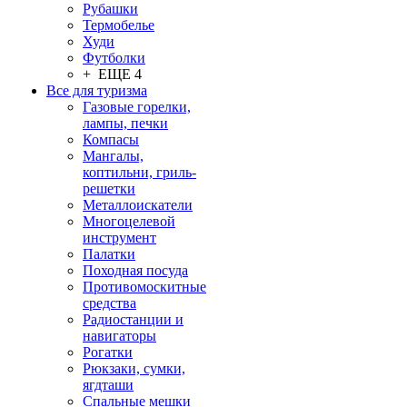
Рубашки
Термобелье
Худи
Футболки
+ ЕЩЕ 4
Все для туризма
Газовые горелки,
лампы, печки
Компасы
Мангалы,
коптильни, гриль-
решетки
Металлоискатели
Многоцелевой
инструмент
Палатки
Походная посуда
Противомоскитные
средства
Радиостанции и
навигаторы
Рогатки
Рюкзаки, сумки,
ягдташи
Спальные мешки