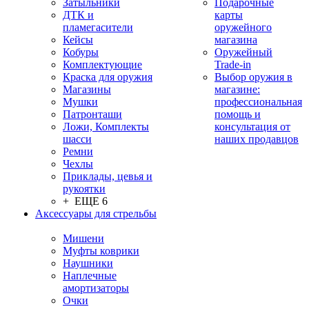
Затыльники
Подарочные
ДТК и
карты
пламегасители
оружейного
Кейсы
магазина
Кобуры
Оружейный
Комплектующие
Trade-in
Краска для оружия
Выбор оружия в
Магазины
магазине:
Мушки
профессиональная
Патронташи
помощь и
Ложи, Комплекты
консультация от
шасси
наших продавцов
Ремни
Чехлы
Приклады, цевья и
рукоятки
+ ЕЩЕ 6
Аксессуары для стрельбы
Мишени
Муфты коврики
Наушники
Наплечные
амортизаторы
Очки