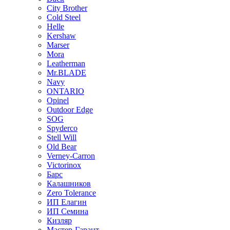
City Brother
Cold Steel
Helle
Kershaw
Marser
Mora
Leatherman
Mr.BLADE
Navy
ONTARIO
Opinel
Outdoor Edge
SOG
Spyderco
Stell Will
Old Bear
Verney-Carron
Victorinox
Барс
Калашников
Zero Tolerance
ИП Елагин
ИП Семина
Кизляр
Мастер-Гарант