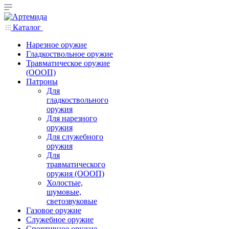
Каталог
Нарезное оружие
Гладкоствольное оружие
Травматическое оружие
(ОООП)
Патроны
Для
гладкоствольного
оружия
Для нарезного
оружия
Для служебного
оружия
Для
травматического
оружия (ОООП)
Холостые,
шумовые,
светозвуковые
Газовое оружие
Служебное оружие
Спортивное оружие