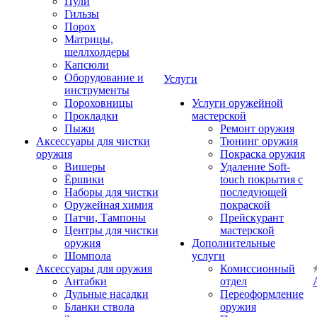
Пули
Гильзы
Порох
Матрицы,
шеллхолдеры
Капсюли
Оборудование и
Услуги
инструменты
Пороховницы
Услуги оружейной
Прокладки
мастерской
Пыжи
Ремонт оружия
Аксессуары для чистки
Тюнинг оружия
оружия
Покраска оружия
Вишеры
Удаление Soft-
Ёршики
touch покрытия с
Наборы для чистки
последующей
Оружейная химия
покраской
Патчи, Тампоны
Прейскурант
Центры для чистки
мастерской
оружия
Дополнительные
Шомпола
услуги
Аксессуары для оружия
Комиссионный
Антабки
отдел
Дульные насадки
Переоформление
Бланки ствола
оружия