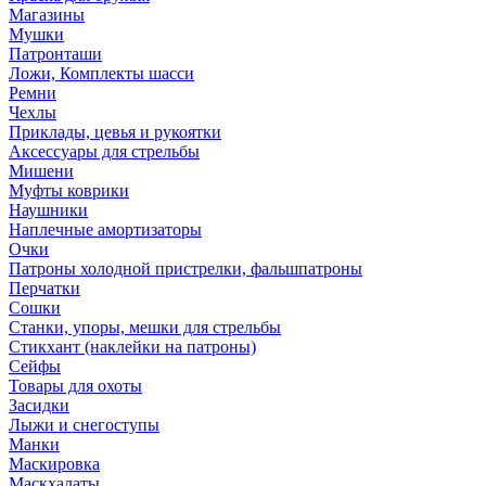
Магазины
Мушки
Патронташи
Ложи, Комплекты шасси
Ремни
Чехлы
Приклады, цевья и рукоятки
Аксессуары для стрельбы
Мишени
Муфты коврики
Наушники
Наплечные амортизаторы
Очки
Патроны холодной пристрелки, фальшпатроны
Перчатки
Сошки
Станки, упоры, мешки для стрельбы
Стикхант (наклейки на патроны)
Сейфы
Товары для охоты
Засидки
Лыжи и снегоступы
Манки
Маскировка
Маскхалаты