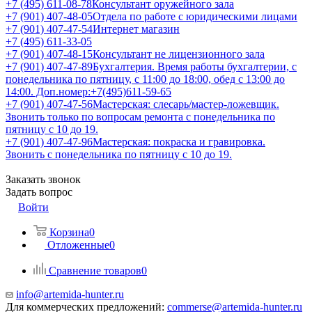
+7 (495) 611-08-78
Консультант оружейного зала
+7 (901) 407-48-05
Отдела по работе с юридическими лицами
+7 (901) 407-47-54
Интернет магазин
+7 (495) 611-33-05
+7 (901) 407-48-15
Консультант не лицензионного зала
+7 (901) 407-47-89
Бухгалтерия. Время работы бухгалтерии, с
понедельника по пятницу, с 11:00 до 18:00, обед с 13:00 до
14:00. Доп.номер:+7(495)611-59-65
+7 (901) 407-47-56
Мастерская: слесарь/мастер-ложевщик.
Звонить только по вопросам ремонта с понедельника по
пятницу с 10 до 19.
+7 (901) 407-47-96
Мастерская: покраска и гравировка.
Звонить с понедельника по пятницу с 10 до 19.
Заказать звонок
Задать вопрос
Войти
Корзина
0
Отложенные
0
Сравнение товаров
0
info@artemida-hunter.ru
Для коммерческих предложений:
commerse@artemida-hunter.ru