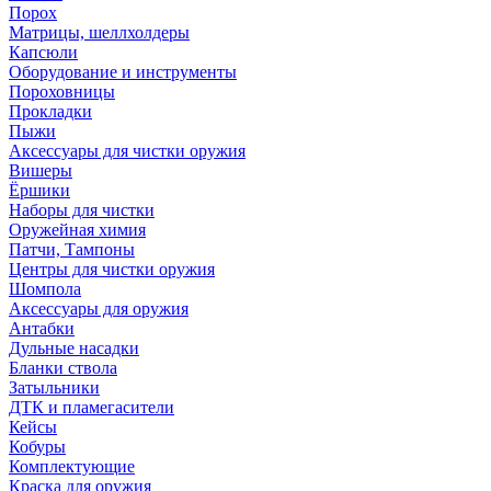
Порох
Матрицы, шеллхолдеры
Капсюли
Оборудование и инструменты
Пороховницы
Прокладки
Пыжи
Аксессуары для чистки оружия
Вишеры
Ёршики
Наборы для чистки
Оружейная химия
Патчи, Тампоны
Центры для чистки оружия
Шомпола
Аксессуары для оружия
Антабки
Дульные насадки
Бланки ствола
Затыльники
ДТК и пламегасители
Кейсы
Кобуры
Комплектующие
Краска для оружия