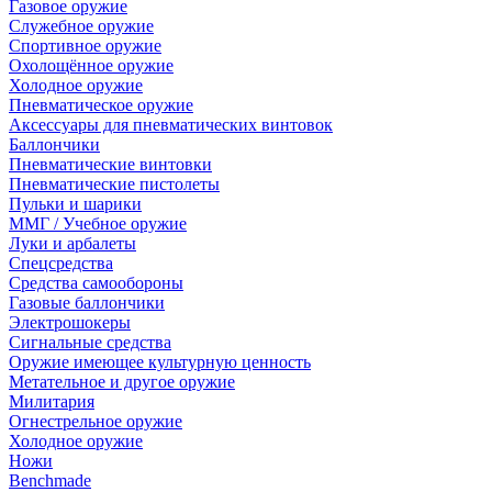
Газовое оружие
Служебное оружие
Спортивное оружие
Охолощённое оружие
Холодное оружие
Пневматическое оружие
Аксессуары для пневматических винтовок
Баллончики
Пневматические винтовки
Пневматические пистолеты
Пульки и шарики
ММГ / Учебное оружие
Луки и арбалеты
Спецсредства
Средства самообороны
Газовые баллончики
Электрошокеры
Сигнальные средства
Оружие имеющее культурную ценность
Метательное и другое оружие
Милитария
Огнестрельное оружие
Холодное оружие
Ножи
Benchmade