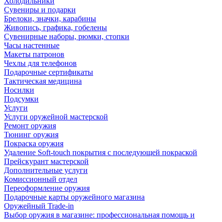
Холодильники
Сувениры и подарки
Брелоки, значки, карабины
Живопись, графика, гобелены
Сувенирные наборы, рюмки, стопки
Часы настенные
Макеты патронов
Чехлы для телефонов
Подарочные сертификаты
Тактическая медицина
Носилки
Подсумки
Услуги
Услуги оружейной мастерской
Ремонт оружия
Тюнинг оружия
Покраска оружия
Удаление Soft-touch покрытия с последующей покраской
Прейскурант мастерской
Дополнительные услуги
Комиссионный отдел
Переоформление оружия
Подарочные карты оружейного магазина
Оружейный Trade-in
Выбор оружия в магазине: профессиональная помощь и