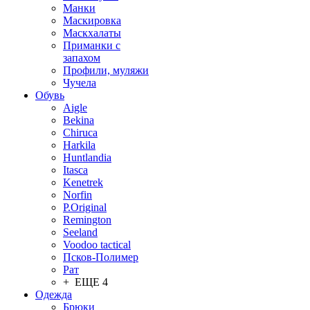
Манки
Маскировка
Маскхалаты
Приманки с
запахом
Профили, муляжи
Чучела
Обувь
Aigle
Bekina
Chiruсa
Harkila
Huntlandia
Itasca
Kenetrek
Norfin
P.Original
Remington
Seeland
Voodoo tactical
Псков-Полимер
Рат
+ ЕЩЕ 4
Одежда
Брюки