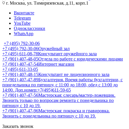
г. Москва, ул. Тимирязевская, д.11, корп.1
Вконтакте
Telegram
YouTube
Одноклассники
WhatsApp
+7 (495) 792-30-06
+7 (495) 792-30-06
Оружейный зал
+7 (495) 611-08-78
Консультант оружейного зала
+7 (901) 407-48-05
Отдела по работе с юридическими лицами
+7 (901) 407-47-54
Интернет магазин
+7 (495) 611-33-05
+7 (901) 407-48-15
Консультант не лицензионного зала
+7 (901) 407-47-89
Бухгалтерия. Время работы бухгалтерии, с
понедельника по пятницу, с 11:00 до 18:00, обед с 13:00 до
14:00. Доп.номер:+7(495)611-59-65
+7 (901) 407-47-56
Мастерская: слесарь/мастер-ложевщик.
Звонить только по вопросам ремонта с понедельника по
пятницу с 10 до 19.
+7 (901) 407-47-96
Мастерская: покраска и гравировка.
Звонить с понедельника по пятницу с 10 до 19.
Заказать звонок