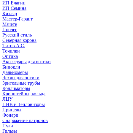
ИП Елагин
ИП Семина
Кизляр
Мастер-Гарант
Мачете
Прочее
Русский стиль
Северная корона
Титов А.С.
Точилки
Оптика
Аксессуары для оптики
Бинокли
Дальномеры
Чехлы для оптики
Зрительные трубы
Коллиматоры
Кронштейны, кольца
ЛЦУ
ПНВ и Тепловизоры
Прицелы
Фонари
Снаряжение патронов
Пули
Гильзы