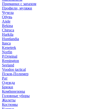
Приманки с запахом
Профили, муляжи
Чучела
Обувь
Aigle
Bekina
Chiruсa
Harkila
Huntlandia
Itasca
Kenetrek
Norfin
P.Original
Remington
Seeland
Voodoo tactical
Псков-Полимер
Рат
Одежда
Брюки
Комбинезоны
Головные уборы
Жилеты
Костюмы
Куртки