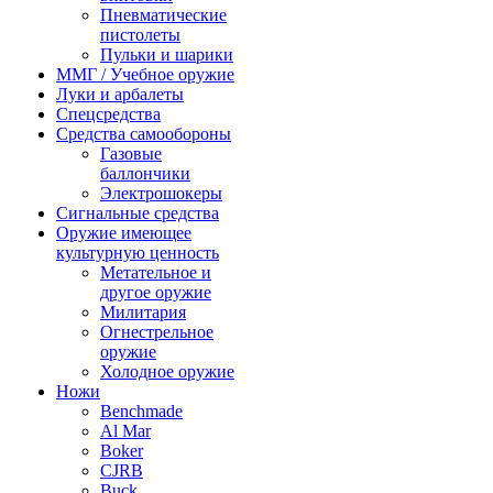
Пневматические
пистолеты
Пульки и шарики
ММГ / Учебное оружие
Луки и арбалеты
Спецсредства
Средства самообороны
Газовые
баллончики
Электрошокеры
Сигнальные средства
Оружие имеющее
культурную ценность
Метательное и
другое оружие
Милитария
Огнестрельное
оружие
Холодное оружие
Ножи
Benchmade
Al Mar
Boker
CJRB
Buck