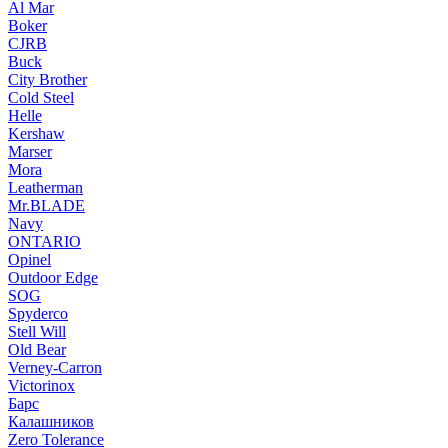
Al Mar
Boker
CJRB
Buck
City Brother
Cold Steel
Helle
Kershaw
Marser
Mora
Leatherman
Mr.BLADE
Navy
ONTARIO
Opinel
Outdoor Edge
SOG
Spyderco
Stell Will
Old Bear
Verney-Carron
Victorinox
Барс
Калашников
Zero Tolerance