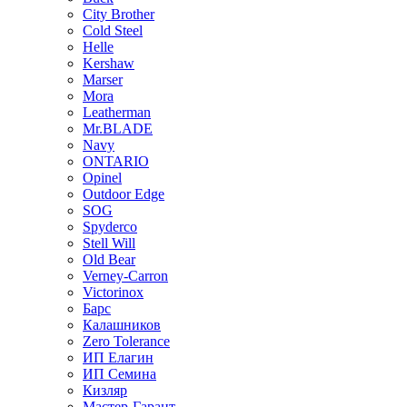
City Brother
Cold Steel
Helle
Kershaw
Marser
Mora
Leatherman
Mr.BLADE
Navy
ONTARIO
Opinel
Outdoor Edge
SOG
Spyderco
Stell Will
Old Bear
Verney-Carron
Victorinox
Барс
Калашников
Zero Tolerance
ИП Елагин
ИП Семина
Кизляр
Мастер-Гарант