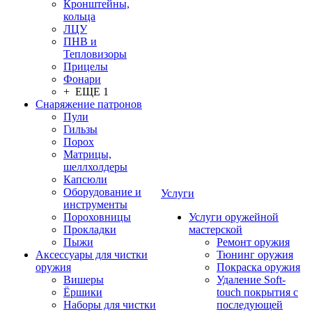
Кронштейны,
кольца
ЛЦУ
ПНВ и
Тепловизоры
Прицелы
Фонари
+ ЕЩЕ 1
Снаряжение патронов
Пули
Гильзы
Порох
Матрицы,
шеллхолдеры
Капсюли
Оборудование и
Услуги
инструменты
Пороховницы
Услуги оружейной
Прокладки
мастерской
Пыжи
Ремонт оружия
Аксессуары для чистки
Тюнинг оружия
оружия
Покраска оружия
Вишеры
Удаление Soft-
Ёршики
touch покрытия с
Наборы для чистки
последующей