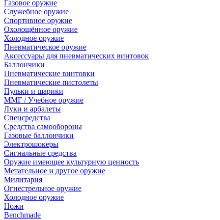
Газовое оружие
Служебное оружие
Спортивное оружие
Охолощённое оружие
Холодное оружие
Пневматическое оружие
Аксессуары для пневматических винтовок
Баллончики
Пневматические винтовки
Пневматические пистолеты
Пульки и шарики
ММГ / Учебное оружие
Луки и арбалеты
Спецсредства
Средства самообороны
Газовые баллончики
Электрошокеры
Сигнальные средства
Оружие имеющее культурную ценность
Метательное и другое оружие
Милитария
Огнестрельное оружие
Холодное оружие
Ножи
Benchmade