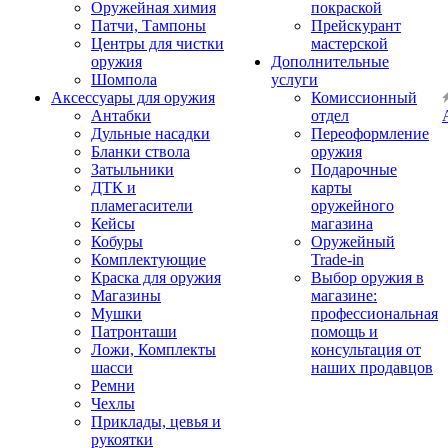
Оружейная химия
покраской
Патчи, Тампоны
Прейскурант
Центры для чистки
мастерской
оружия
Дополнительные
Шомпола
услуги
Аксессуары для оружия
Комиссионный
Антабки
отдел
Дульные насадки
Переоформление
Бланки ствола
оружия
Затыльники
Подарочные
ДТК и
карты
пламегасители
оружейного
Кейсы
магазина
Кобуры
Оружейный
Комплектующие
Trade-in
Краска для оружия
Выбор оружия в
Магазины
магазине:
Мушки
профессиональная
Патронташи
помощь и
Ложи, Комплекты
консультация от
шасси
наших продавцов
Ремни
Чехлы
Приклады, цевья и
рукоятки