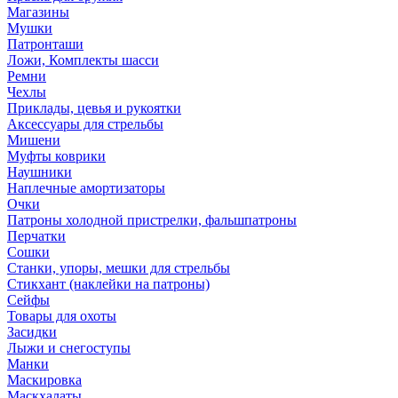
Магазины
Мушки
Патронташи
Ложи, Комплекты шасси
Ремни
Чехлы
Приклады, цевья и рукоятки
Аксессуары для стрельбы
Мишени
Муфты коврики
Наушники
Наплечные амортизаторы
Очки
Патроны холодной пристрелки, фальшпатроны
Перчатки
Сошки
Станки, упоры, мешки для стрельбы
Стикхант (наклейки на патроны)
Сейфы
Товары для охоты
Засидки
Лыжи и снегоступы
Манки
Маскировка
Маскхалаты