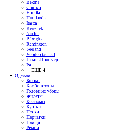
Bekina
Chiruсa
Harkila
Huntlandia
Itasca
Kenetrek
Norfin
P.Original
Remington
Seeland
Voodoo tactical
Псков-Полимер
Рат
+ ЕЩЕ 4
Одежда
Брюки
Комбинезоны
Головные уборы
Жилеты
Костюмы
Куртки
Носки
Перчатки
Плащи
Ремни