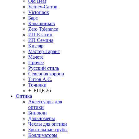
Old Bear
Verney-Carron
Victorinox
Барс
Калашников
Zero Tolerance
ИП Елагин
ИП Семина
Кизляр
Мастер-Гарант
Мачете
Прочее
Русский стиль
Северная корона
Титов А.С.
Точилки
+ ЕЩЕ 26
Оптика
Аксессуары для
оптики
Бинокли
Дальномеры
Чехлы для оптики
Зрительные трубы
Коллиматоры