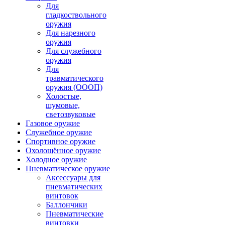
Для
гладкоствольного
оружия
Для нарезного
оружия
Для служебного
оружия
Для
травматического
оружия (ОООП)
Холостые,
шумовые,
светозвуковые
Газовое оружие
Служебное оружие
Спортивное оружие
Охолощённое оружие
Холодное оружие
Пневматическое оружие
Аксессуары для
пневматических
винтовок
Баллончики
Пневматические
винтовки