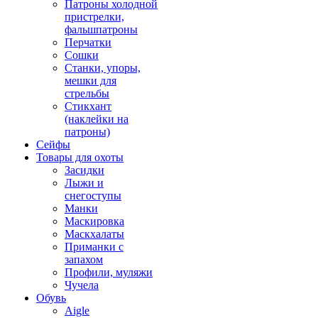
Патроны холодной
пристрелки,
фальшпатроны
Перчатки
Сошки
Станки, упоры,
мешки для
стрельбы
Стикхант
(наклейки на
патроны)
Сейфы
Товары для охоты
Засидки
Лыжи и
снегоступы
Манки
Маскировка
Маскхалаты
Приманки с
запахом
Профили, муляжи
Чучела
Обувь
Aigle