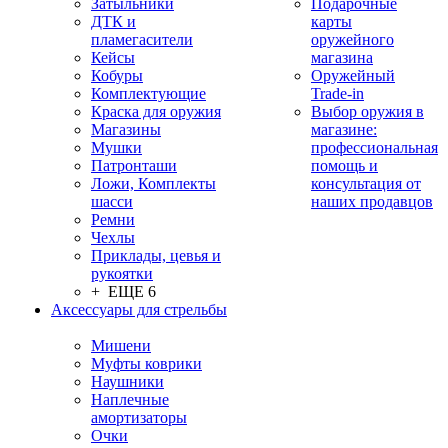
Затыльники
Подарочные
ДТК и
карты
пламегасители
оружейного
Кейсы
магазина
Кобуры
Оружейный
Комплектующие
Trade-in
Краска для оружия
Выбор оружия в
Магазины
магазине:
Мушки
профессиональная
Патронташи
помощь и
Ложи, Комплекты
консультация от
шасси
наших продавцов
Ремни
Чехлы
Приклады, цевья и
рукоятки
+ ЕЩЕ 6
Аксессуары для стрельбы
Мишени
Муфты коврики
Наушники
Наплечные
амортизаторы
Очки