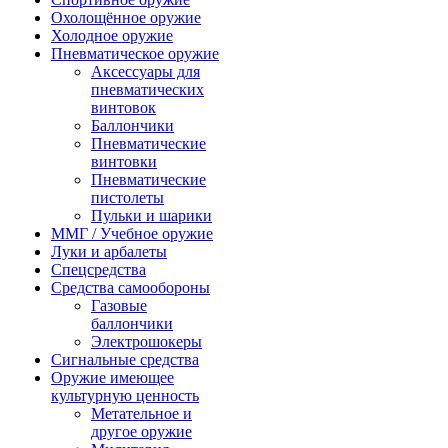
Охолощённое оружие
Холодное оружие
Пневматическое оружие
Аксессуары для
пневматических
винтовок
Баллончики
Пневматические
винтовки
Пневматические
пистолеты
Пульки и шарики
ММГ / Учебное оружие
Луки и арбалеты
Спецсредства
Средства самообороны
Газовые
баллончики
Электрошокеры
Сигнальные средства
Оружие имеющее
культурную ценность
Метательное и
другое оружие