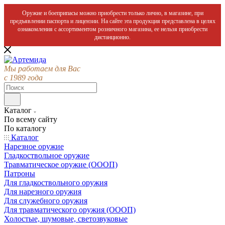
Оружие и боеприпасы можно приобрести только лично, в магазине, при
предъявлении паспорта и лицензии. На сайте эта продукция представлена в целях
ознакомления с ассортиментом розничного магазина, ее нельзя приобрести
дистанционно.
Мы работаем для Вас
с 1989 года
Каталог
По всему сайту
По каталогу
Каталог
Нарезное оружие
Гладкоствольное оружие
Травматическое оружие (ОООП)
Патроны
Для гладкоствольного оружия
Для нарезного оружия
Для служебного оружия
Для травматического оружия (ОООП)
Холостые, шумовые, светозвуковые