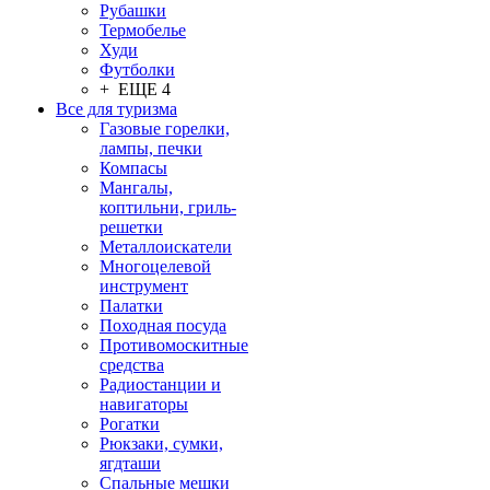
Рубашки
Термобелье
Худи
Футболки
+ ЕЩЕ 4
Все для туризма
Газовые горелки,
лампы, печки
Компасы
Мангалы,
коптильни, гриль-
решетки
Металлоискатели
Многоцелевой
инструмент
Палатки
Походная посуда
Противомоскитные
средства
Радиостанции и
навигаторы
Рогатки
Рюкзаки, сумки,
ягдташи
Спальные мешки