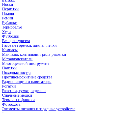
Носки
Перчатки
Плащи
Ремни
Рубашки
Термобелье
Худи
Футболки
Все для туризма
Газовые горелки, лампы, печки
Компасы
Мангалы, коптильни, гриль-решетки
Металлоискатели
Многоцелевой инструмент
Палатки
Походная посуда
Противомоскитные средства
Радиостанции и навигаторы
Рогатки
Рюкзаки, сумки, ягдташи
Спальные мешки
Термосы и фляжки
Фотоохота
Элементы питания и зарядные устройства