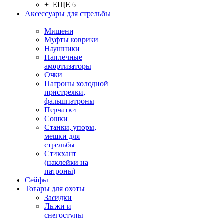
+ ЕЩЕ 6
Аксессуары для стрельбы
Мишени
Муфты коврики
Наушники
Наплечные
амортизаторы
Очки
Патроны холодной
пристрелки,
фальшпатроны
Перчатки
Сошки
Станки, упоры,
мешки для
стрельбы
Стикхант
(наклейки на
патроны)
Сейфы
Товары для охоты
Засидки
Лыжи и
снегоступы