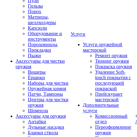
Пули
Гильзы
Порох
Матрицы,
шеллхолдеры
Капсюли
Оборудование и
Услуги
инструменты
Пороховницы
Услуги оружейной
Прокладки
мастерской
Пыжи
Ремонт оружия
Аксессуары для чистки
Тюнинг оружия
оружия
Покраска оружия
Вишеры
Удаление Soft-
Ёршики
touch покрытия с
Наборы для чистки
последующей
Оружейная химия
покраской
Патчи, Тампоны
Прейскурант
Центры для чистки
мастерской
оружия
Дополнительные
Шомпола
услуги
Аксессуары для оружия
Комиссионный
Антабки
отдел
Дульные насадки
Переоформление
Бланки ствола
оружия