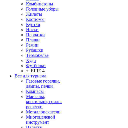
Комбинезоны
Головные уборы
Жилеты
Костюмы
Куртки
Носки
Перчатки
Плащи
Ремни
Рубашки
Термобелье
Худи
Футболки
+ ЕЩЕ 4
Все для туризма
Газовые горелки,
лампы, печки
Компасы
Мангалы,
коптильни, гриль-
решетки
Металлоискатели
Многоцелевой
инструмент
Палатки