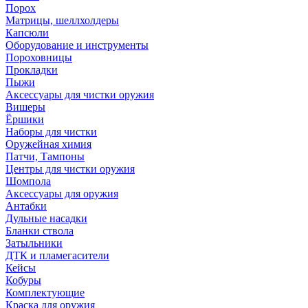
Порох
Матрицы, шеллхолдеры
Капсюли
Оборудование и инструменты
Пороховницы
Прокладки
Пыжи
Аксессуары для чистки оружия
Вишеры
Ёршики
Наборы для чистки
Оружейная химия
Патчи, Тампоны
Центры для чистки оружия
Шомпола
Аксессуары для оружия
Антабки
Дульные насадки
Бланки ствола
Затыльники
ДТК и пламегасители
Кейсы
Кобуры
Комплектующие
Краска для оружия