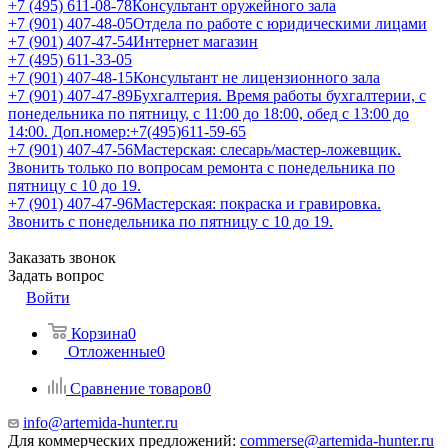
+7 (495) 611-08-78
Консультант оружейного зала
+7 (901) 407-48-05
Отдела по работе с юридическими лицами
+7 (901) 407-47-54
Интернет магазин
+7 (495) 611-33-05
+7 (901) 407-48-15
Консультант не лицензионного зала
+7 (901) 407-47-89
Бухгалтерия. Время работы бухгалтерии, с
понедельника по пятницу, с 11:00 до 18:00, обед с 13:00 до
14:00. Доп.номер:+7(495)611-59-65
+7 (901) 407-47-56
Мастерская: слесарь/мастер-ложевщик.
Звонить только по вопросам ремонта с понедельника по
пятницу с 10 до 19.
+7 (901) 407-47-96
Мастерская: покраска и гравировка.
Звонить с понедельника по пятницу с 10 до 19.
Заказать звонок
Задать вопрос
Войти
Корзина
0
Отложенные
0
Сравнение товаров
0
info@artemida-hunter.ru
Для коммерческих предложений:
commerse@artemida-hunter.ru