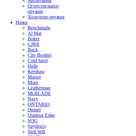
Милитария
Огнестрельное
оружие
Холодное оружие
Ножи
Benchmade
Al Mar
Boker
CJRB
Buck
City Brother
Cold Steel
Helle
Kershaw
Marser
Mora
Leatherman
Mr.BLADE
Navy
ONTARIO
Opinel
Outdoor Edge
SOG
Spyderco
Stell Will