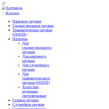
Каталог
Нарезное оружие
Гладкоствольное оружие
Травматическое оружие
(ОООП)
Патроны
Для
гладкоствольного
оружия
Для нарезного
оружия
Для служебного
оружия
Для
травматического
оружия (ОООП)
Холостые,
шумовые,
светозвуковые
Газовое оружие
Служебное оружие
Спортивное оружие