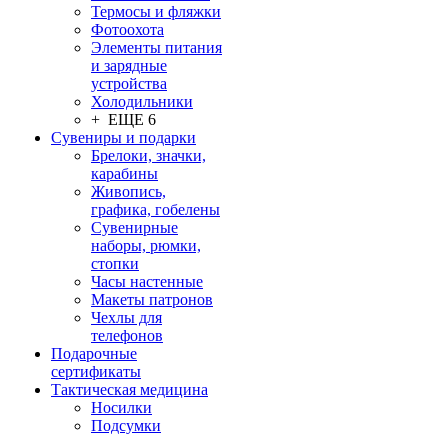
Термосы и фляжки
Фотоохота
Элементы питания
и зарядные
устройства
Холодильники
+ ЕЩЕ 6
Сувениры и подарки
Брелоки, значки,
карабины
Живопись,
графика, гобелены
Сувенирные
наборы, рюмки,
стопки
Часы настенные
Макеты патронов
Чехлы для
телефонов
Подарочные
сертификаты
Тактическая медицина
Носилки
Подсумки