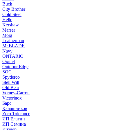
Buck
City Brother
Cold Steel
Helle
Kershaw
Marser
Mora
Leatherman
Mr.BLADE
Navy
ONTARIO
Opinel
Outdoor Edge
SOG
Spyderco
Stell Will
Old Bear
Verney-Carron
Victorinox
Барс
Калашников
Zero Tolerance
ИП Елагин
ИП Семина
Кизляр