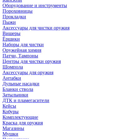
Оборудование и инструменты
Пороховницы
Прокладки
Пыжи
Аксессуары для чистки оружия
Вишеры
Ёршики
Наборы для чистки
Оружейная химия
Патчи, Тампоны
Центры для чистки оружия
Шомпола
Аксессуары для оружия
Антабки
Дульные насадки
Бланки ствола
Затыльники
ДТК и пламегасители
Кейсы
Кобуры
Комплектующие
Краска для оружия
Магазины
Мушки