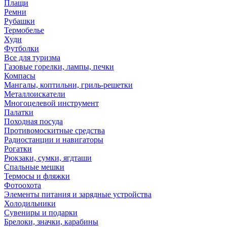
Плащи
Ремни
Рубашки
Термобелье
Худи
Футболки
Все для туризма
Газовые горелки, лампы, печки
Компасы
Мангалы, коптильни, гриль-решетки
Металлоискатели
Многоцелевой инструмент
Палатки
Походная посуда
Противомоскитные средства
Радиостанции и навигаторы
Рогатки
Рюкзаки, сумки, ягдташи
Спальные мешки
Термосы и фляжки
Фотоохота
Элементы питания и зарядные устройства
Холодильники
Сувениры и подарки
Брелоки, значки, карабины