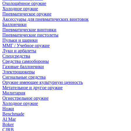
Охолощённое оружие
Холодное оружие
Пневматическое оружие
Аксессуары для пневматических винтовок
Баллончики
Пневматические винтовки
Пневматические пистолеты
Пульки и шарики
ММГ / Учебное оружие
Луки и арбалеты
Спецсредства
Средства самообороны
Газовые баллончики
Электрошокеры
Сигнальные средства
Оружие имеющее культурную ценность
Метательное и другое оружие
Милитария
Огнестрельное оружие
Холодное оружие
Ножи
Benchmade
Al Mar
Boker
CJRB