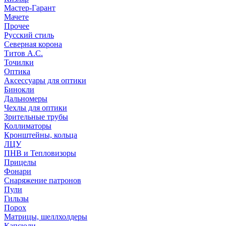
Мастер-Гарант
Мачете
Прочее
Русский стиль
Северная корона
Титов А.С.
Точилки
Оптика
Аксессуары для оптики
Бинокли
Дальномеры
Чехлы для оптики
Зрительные трубы
Коллиматоры
Кронштейны, кольца
ЛЦУ
ПНВ и Тепловизоры
Прицелы
Фонари
Снаряжение патронов
Пули
Гильзы
Порох
Матрицы, шеллхолдеры
Капсюли