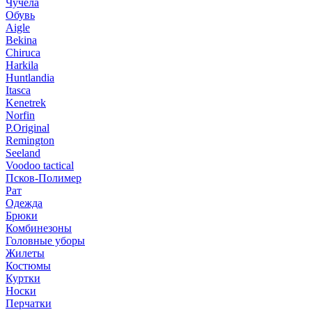
Чучела
Обувь
Aigle
Bekina
Chiruсa
Harkila
Huntlandia
Itasca
Kenetrek
Norfin
P.Original
Remington
Seeland
Voodoo tactical
Псков-Полимер
Рат
Одежда
Брюки
Комбинезоны
Головные уборы
Жилеты
Костюмы
Куртки
Носки
Перчатки