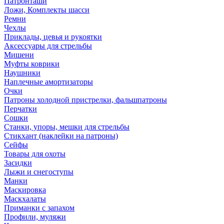
Патронташи
Ложи, Комплекты шасси
Ремни
Чехлы
Приклады, цевья и рукоятки
Аксессуары для стрельбы
Мишени
Муфты коврики
Наушники
Наплечные амортизаторы
Очки
Патроны холодной пристрелки, фальшпатроны
Перчатки
Сошки
Станки, упоры, мешки для стрельбы
Стикхант (наклейки на патроны)
Сейфы
Товары для охоты
Засидки
Лыжи и снегоступы
Манки
Маскировка
Маскхалаты
Приманки с запахом
Профили, муляжи