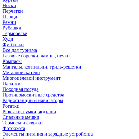
Носки
Перчатки
Плащи
Ремни
Рубашки
Термобелье
Худи
Футболки
Все для туризма
Газовые горелки, лампы, печки
Компасы
Мангалы, коптильни, гриль-решетки
Металлоискатели
Многоцелевой инструмент
Палатки
Походная посуда
Противомоскитные средства
Радиостанции и навигаторы
Рогатки
Рюкзаки, сумки, ягдташи
Спальные мешки
Термосы и фляжки
Фотоохота
Элементы питания и зарядные устройства