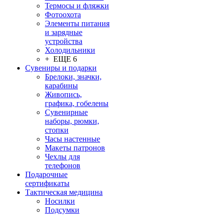
Термосы и фляжки
Фотоохота
Элементы питания
и зарядные
устройства
Холодильники
+ ЕЩЕ 6
Сувениры и подарки
Брелоки, значки,
карабины
Живопись,
графика, гобелены
Сувенирные
наборы, рюмки,
стопки
Часы настенные
Макеты патронов
Чехлы для
телефонов
Подарочные
сертификаты
Тактическая медицина
Носилки
Подсумки