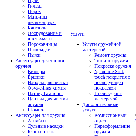
Пули
Гильзы
Порох
Матрицы,
шеллхолдеры
Капсюли
Оборудование и
Услуги
инструменты
Пороховницы
Услуги оружейной
Прокладки
мастерской
Пыжи
Ремонт оружия
Аксессуары для чистки
Тюнинг оружия
оружия
Покраска оружия
Вишеры
Удаление Soft-
Ёршики
touch покрытия с
Наборы для чистки
последующей
Оружейная химия
покраской
Патчи, Тампоны
Прейскурант
Центры для чистки
мастерской
оружия
Дополнительные
Шомпола
услуги
Аксессуары для оружия
Комиссионный
Антабки
отдел
Дульные насадки
Переоформление
Бланки ствола
оружия