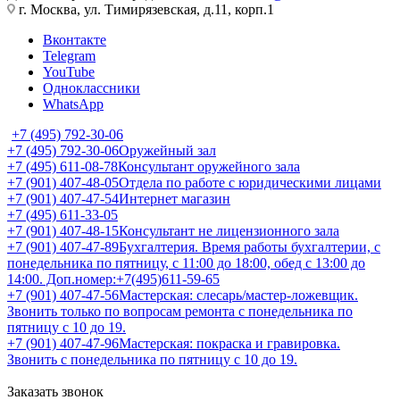
г. Москва, ул. Тимирязевская, д.11, корп.1
Вконтакте
Telegram
YouTube
Одноклассники
WhatsApp
+7 (495) 792-30-06
+7 (495) 792-30-06
Оружейный зал
+7 (495) 611-08-78
Консультант оружейного зала
+7 (901) 407-48-05
Отдела по работе с юридическими лицами
+7 (901) 407-47-54
Интернет магазин
+7 (495) 611-33-05
+7 (901) 407-48-15
Консультант не лицензионного зала
+7 (901) 407-47-89
Бухгалтерия. Время работы бухгалтерии, с
понедельника по пятницу, с 11:00 до 18:00, обед с 13:00 до
14:00. Доп.номер:+7(495)611-59-65
+7 (901) 407-47-56
Мастерская: слесарь/мастер-ложевщик.
Звонить только по вопросам ремонта с понедельника по
пятницу с 10 до 19.
+7 (901) 407-47-96
Мастерская: покраска и гравировка.
Звонить с понедельника по пятницу с 10 до 19.
Заказать звонок