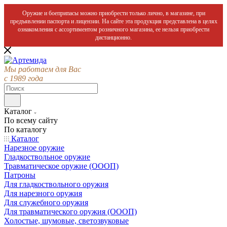
Оружие и боеприпасы можно приобрести только лично, в магазине, при
предъявлении паспорта и лицензии. На сайте эта продукция представлена в целях
ознакомления с ассортиментом розничного магазина, ее нельзя приобрести
дистанционно.
Мы работаем для Вас
с 1989 года
Каталог
По всему сайту
По каталогу
Каталог
Нарезное оружие
Гладкоствольное оружие
Травматическое оружие (ОООП)
Патроны
Для гладкоствольного оружия
Для нарезного оружия
Для служебного оружия
Для травматического оружия (ОООП)
Холостые, шумовые, светозвуковые