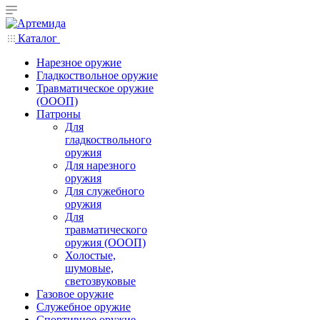
Каталог
Нарезное оружие
Гладкоствольное оружие
Травматическое оружие
(ОООП)
Патроны
Для
гладкоствольного
оружия
Для нарезного
оружия
Для служебного
оружия
Для
травматического
оружия (ОООП)
Холостые,
шумовые,
светозвуковые
Газовое оружие
Служебное оружие
Спортивное оружие