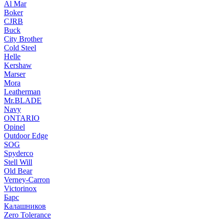
Al Mar
Boker
CJRB
Buck
City Brother
Cold Steel
Helle
Kershaw
Marser
Mora
Leatherman
Mr.BLADE
Navy
ONTARIO
Opinel
Outdoor Edge
SOG
Spyderco
Stell Will
Old Bear
Verney-Carron
Victorinox
Барс
Калашников
Zero Tolerance