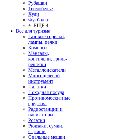
Рубашки
Термобелье
Худи
Футболки
+ ЕЩЕ 4
Все для туризма
Газовые горелки,
лампы, печки
Компасы
Мангалы,
коптильни, гриль-
решетки
Металлоискатели
Многоцелевой
инструмент
Палатки
Походная посуда
Противомоскитные
средства
Радиостанции и
навигаторы
Рогатки
Рюкзаки, сумки,
ягдташи
Спальные мешки