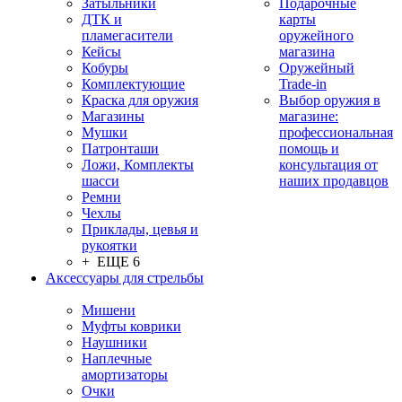
Затыльники
Подарочные
ДТК и
карты
пламегасители
оружейного
Кейсы
магазина
Кобуры
Оружейный
Комплектующие
Trade-in
Краска для оружия
Выбор оружия в
Магазины
магазине:
Мушки
профессиональная
Патронташи
помощь и
Ложи, Комплекты
консультация от
шасси
наших продавцов
Ремни
Чехлы
Приклады, цевья и
рукоятки
+ ЕЩЕ 6
Аксессуары для стрельбы
Мишени
Муфты коврики
Наушники
Наплечные
амортизаторы
Очки