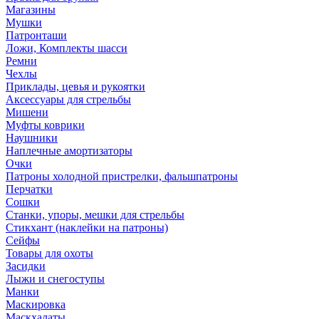
Магазины
Мушки
Патронташи
Ложи, Комплекты шасси
Ремни
Чехлы
Приклады, цевья и рукоятки
Аксессуары для стрельбы
Мишени
Муфты коврики
Наушники
Наплечные амортизаторы
Очки
Патроны холодной пристрелки, фальшпатроны
Перчатки
Сошки
Станки, упоры, мешки для стрельбы
Стикхант (наклейки на патроны)
Сейфы
Товары для охоты
Засидки
Лыжи и снегоступы
Манки
Маскировка
Маскхалаты