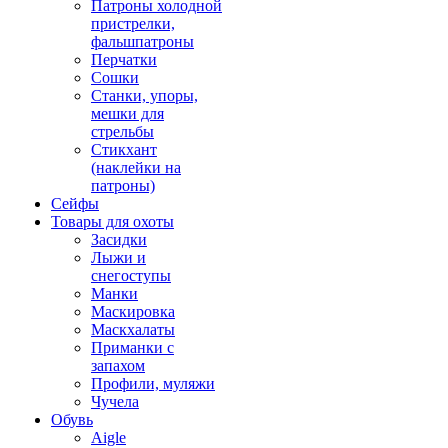
Патроны холодной
пристрелки,
фальшпатроны
Перчатки
Сошки
Станки, упоры,
мешки для
стрельбы
Стикхант
(наклейки на
патроны)
Сейфы
Товары для охоты
Засидки
Лыжи и
снегоступы
Манки
Маскировка
Маскхалаты
Приманки с
запахом
Профили, муляжи
Чучела
Обувь
Aigle