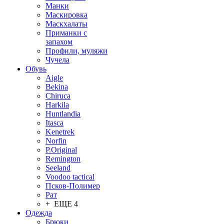
Манки
Маскировка
Маскхалаты
Приманки с
запахом
Профили, муляжи
Чучела
Обувь
Aigle
Bekina
Chiruсa
Harkila
Huntlandia
Itasca
Kenetrek
Norfin
P.Original
Remington
Seeland
Voodoo tactical
Псков-Полимер
Рат
+ ЕЩЕ 4
Одежда
Брюки