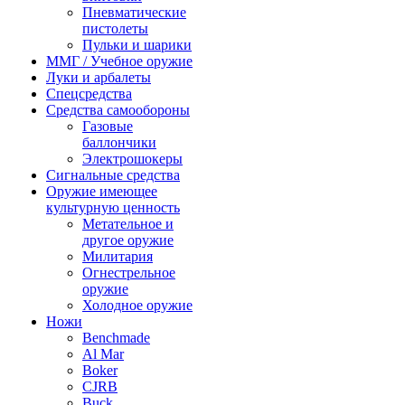
Пневматические
пистолеты
Пульки и шарики
ММГ / Учебное оружие
Луки и арбалеты
Спецсредства
Средства самообороны
Газовые
баллончики
Электрошокеры
Сигнальные средства
Оружие имеющее
культурную ценность
Метательное и
другое оружие
Милитария
Огнестрельное
оружие
Холодное оружие
Ножи
Benchmade
Al Mar
Boker
CJRB
Buck