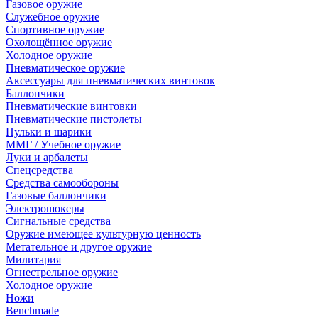
Газовое оружие
Служебное оружие
Спортивное оружие
Охолощённое оружие
Холодное оружие
Пневматическое оружие
Аксессуары для пневматических винтовок
Баллончики
Пневматические винтовки
Пневматические пистолеты
Пульки и шарики
ММГ / Учебное оружие
Луки и арбалеты
Спецсредства
Средства самообороны
Газовые баллончики
Электрошокеры
Сигнальные средства
Оружие имеющее культурную ценность
Метательное и другое оружие
Милитария
Огнестрельное оружие
Холодное оружие
Ножи
Benchmade