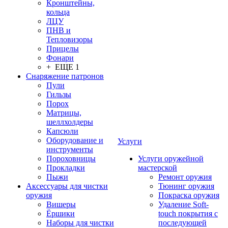
Кронштейны,
кольца
ЛЦУ
ПНВ и
Тепловизоры
Прицелы
Фонари
+ ЕЩЕ 1
Снаряжение патронов
Пули
Гильзы
Порох
Матрицы,
шеллхолдеры
Капсюли
Оборудование и
Услуги
инструменты
Пороховницы
Услуги оружейной
Прокладки
мастерской
Пыжи
Ремонт оружия
Аксессуары для чистки
Тюнинг оружия
оружия
Покраска оружия
Вишеры
Удаление Soft-
Ёршики
touch покрытия с
Наборы для чистки
последующей