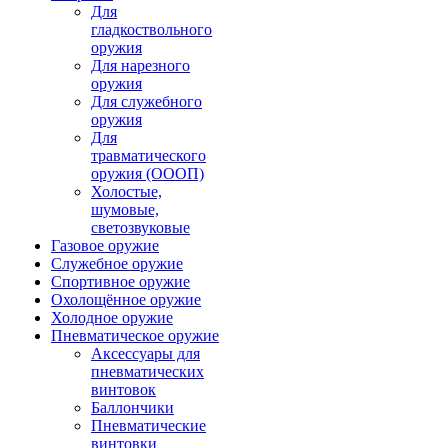
Для
гладкоствольного
оружия
Для нарезного
оружия
Для служебного
оружия
Для
травматического
оружия (ОООП)
Холостые,
шумовые,
светозвуковые
Газовое оружие
Служебное оружие
Спортивное оружие
Охолощённое оружие
Холодное оружие
Пневматическое оружие
Аксессуары для
пневматических
винтовок
Баллончики
Пневматические
винтовки