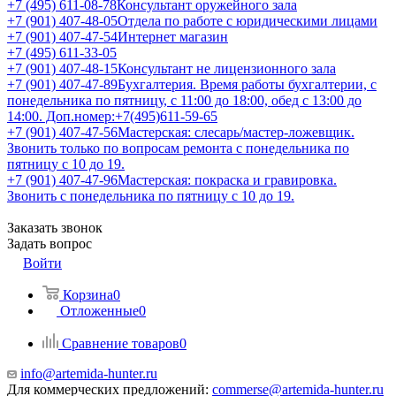
+7 (495) 611-08-78
Консультант оружейного зала
+7 (901) 407-48-05
Отдела по работе с юридическими лицами
+7 (901) 407-47-54
Интернет магазин
+7 (495) 611-33-05
+7 (901) 407-48-15
Консультант не лицензионного зала
+7 (901) 407-47-89
Бухгалтерия. Время работы бухгалтерии, с
понедельника по пятницу, с 11:00 до 18:00, обед с 13:00 до
14:00. Доп.номер:+7(495)611-59-65
+7 (901) 407-47-56
Мастерская: слесарь/мастер-ложевщик.
Звонить только по вопросам ремонта с понедельника по
пятницу с 10 до 19.
+7 (901) 407-47-96
Мастерская: покраска и гравировка.
Звонить с понедельника по пятницу с 10 до 19.
Заказать звонок
Задать вопрос
Войти
Корзина
0
Отложенные
0
Сравнение товаров
0
info@artemida-hunter.ru
Для коммерческих предложений:
commerse@artemida-hunter.ru