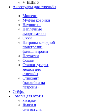
+ ЕЩЕ 6
Аксессуары для стрельбы
Мишени
Муфты коврики
Наушники
Наплечные
амортизаторы
Очки
Патроны холодной
пристрелки,
фальшпатроны
Перчатки
Сошки
Станки, упоры,
мешки для
стрельбы
Стикхант
(наклейки на
патроны)
Сейфы
Товары для охоты
Засидки
Лыжи и
снегоступы