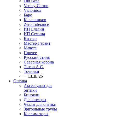
Old Bear
Verney-Carron
Victorinox
Барс
Калашников
Zero Tolerance
ИП Елагин
ИП Семина
Кизляр
Мастер-Гарант
Мачете
Прочее
Русский стиль
Северная корона
Титов А.С.
Точилки
+ ЕЩЕ 26
Оптика
Аксессуары для
оптики
Бинокли
Дальномеры
Чехлы для оптики
Зрительные трубы
Коллиматоры