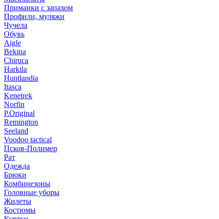
Приманки с запахом
Профили, муляжи
Чучела
Обувь
Aigle
Bekina
Chiruсa
Harkila
Huntlandia
Itasca
Kenetrek
Norfin
P.Original
Remington
Seeland
Voodoo tactical
Псков-Полимер
Рат
Одежда
Брюки
Комбинезоны
Головные уборы
Жилеты
Костюмы
Куртки