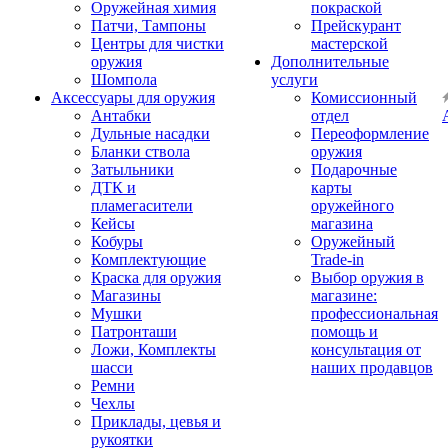
Оружейная химия
покраской
Патчи, Тампоны
Прейскурант
Центры для чистки
мастерской
оружия
Дополнительные
Шомпола
услуги
Аксессуары для оружия
Комиссионный
Антабки
отдел
Дульные насадки
Переоформление
Бланки ствола
оружия
Затыльники
Подарочные
ДТК и
карты
пламегасители
оружейного
Кейсы
магазина
Кобуры
Оружейный
Комплектующие
Trade-in
Краска для оружия
Выбор оружия в
Магазины
магазине:
Мушки
профессиональная
Патронташи
помощь и
Ложи, Комплекты
консультация от
шасси
наших продавцов
Ремни
Чехлы
Приклады, цевья и
рукоятки