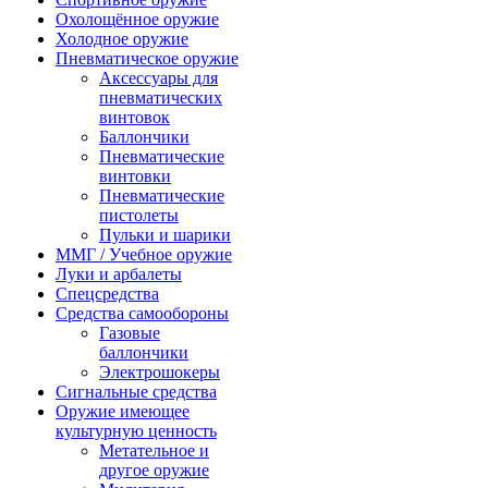
Охолощённое оружие
Холодное оружие
Пневматическое оружие
Аксессуары для
пневматических
винтовок
Баллончики
Пневматические
винтовки
Пневматические
пистолеты
Пульки и шарики
ММГ / Учебное оружие
Луки и арбалеты
Спецсредства
Средства самообороны
Газовые
баллончики
Электрошокеры
Сигнальные средства
Оружие имеющее
культурную ценность
Метательное и
другое оружие