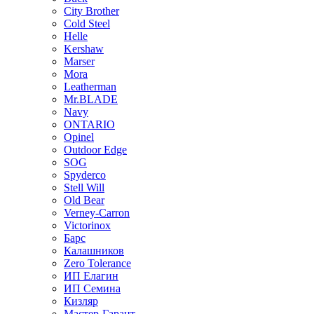
City Brother
Cold Steel
Helle
Kershaw
Marser
Mora
Leatherman
Mr.BLADE
Navy
ONTARIO
Opinel
Outdoor Edge
SOG
Spyderco
Stell Will
Old Bear
Verney-Carron
Victorinox
Барс
Калашников
Zero Tolerance
ИП Елагин
ИП Семина
Кизляр
Мастер-Гарант