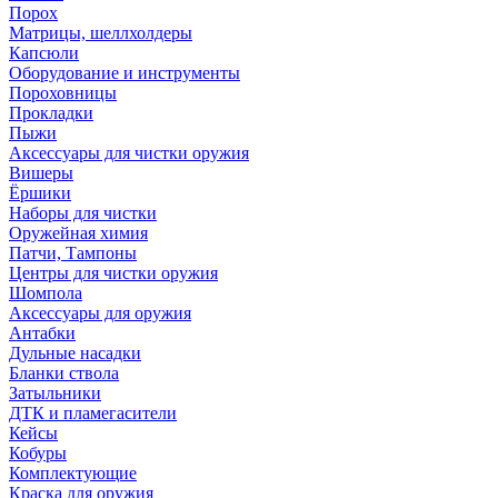
Порох
Матрицы, шеллхолдеры
Капсюли
Оборудование и инструменты
Пороховницы
Прокладки
Пыжи
Аксессуары для чистки оружия
Вишеры
Ёршики
Наборы для чистки
Оружейная химия
Патчи, Тампоны
Центры для чистки оружия
Шомпола
Аксессуары для оружия
Антабки
Дульные насадки
Бланки ствола
Затыльники
ДТК и пламегасители
Кейсы
Кобуры
Комплектующие
Краска для оружия