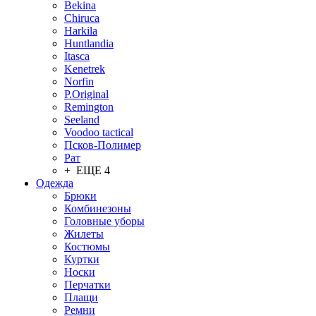
Bekina
Chiruсa
Harkila
Huntlandia
Itasca
Kenetrek
Norfin
P.Original
Remington
Seeland
Voodoo tactical
Псков-Полимер
Рат
+ ЕЩЕ 4
Одежда
Брюки
Комбинезоны
Головные уборы
Жилеты
Костюмы
Куртки
Носки
Перчатки
Плащи
Ремни