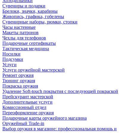
Холодильники
Сувениры и подарки
Брелоки, значки, карабины
Живопись, графика, гобелены
Сувенирные наборы, рюмки, стопки
Часы настенные
Макеты патронов
Чехлы для телефонов
Подарочные сертификаты
Тактическая медицина
Носилки
Подсумки
Услуги
Услуги оружейной мастерской
Ремонт оружия
Тюнинг оружия
Покраска оружия
Удаление Soft-touch покрытия с последующей покраской
Прейскурант мастерской
Дополнительные услуги
Комиссионный отдел
Переоформление оружия
Подарочные карты оружейного магазина
Оружейный Trade-in
Выбор оружия в магазине: профессиональная помощь и