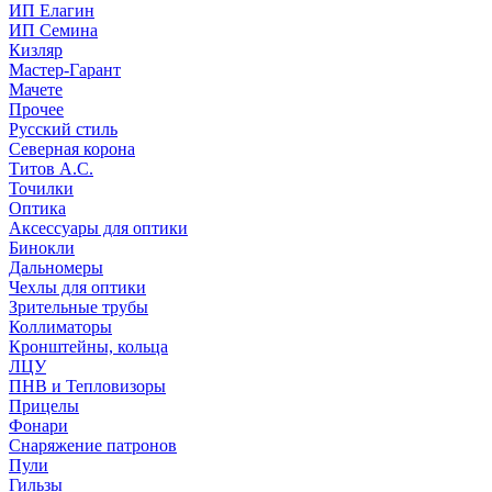
ИП Елагин
ИП Семина
Кизляр
Мастер-Гарант
Мачете
Прочее
Русский стиль
Северная корона
Титов А.С.
Точилки
Оптика
Аксессуары для оптики
Бинокли
Дальномеры
Чехлы для оптики
Зрительные трубы
Коллиматоры
Кронштейны, кольца
ЛЦУ
ПНВ и Тепловизоры
Прицелы
Фонари
Снаряжение патронов
Пули
Гильзы