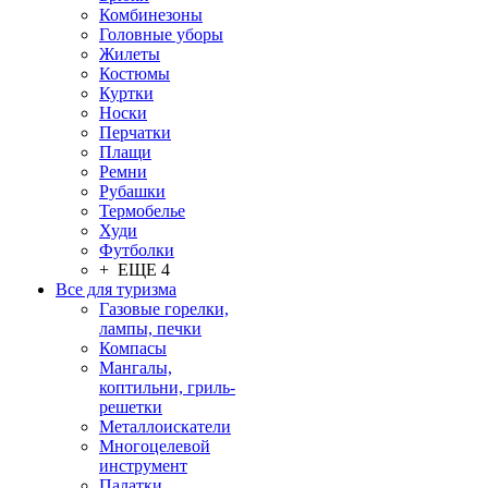
Комбинезоны
Головные уборы
Жилеты
Костюмы
Куртки
Носки
Перчатки
Плащи
Ремни
Рубашки
Термобелье
Худи
Футболки
+ ЕЩЕ 4
Все для туризма
Газовые горелки,
лампы, печки
Компасы
Мангалы,
коптильни, гриль-
решетки
Металлоискатели
Многоцелевой
инструмент
Палатки