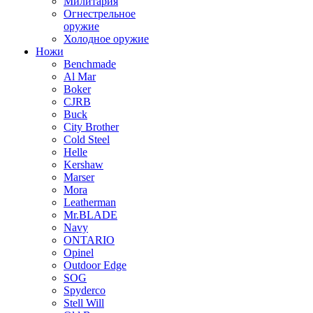
Милитария
Огнестрельное
оружие
Холодное оружие
Ножи
Benchmade
Al Mar
Boker
CJRB
Buck
City Brother
Cold Steel
Helle
Kershaw
Marser
Mora
Leatherman
Mr.BLADE
Navy
ONTARIO
Opinel
Outdoor Edge
SOG
Spyderco
Stell Will