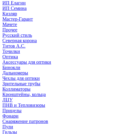
ИП Елагин
ИП Семина
Кизляр
Мастер-Гарант
Мачете
Прочее
Русский стиль
Северная корона
Титов А.С.
Точилки
Оптика
Аксессуары для оптики
Бинокли
Дальномеры
Чехлы для оптики
Зрительные трубы
Коллиматоры
Кронштейны, кольца
ЛЦУ
ПНВ и Тепловизоры
Прицелы
Фонари
Снаряжение патронов
Пули
Гильзы