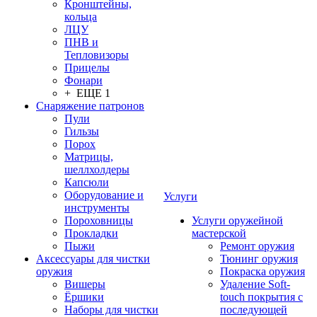
Кронштейны,
кольца
ЛЦУ
ПНВ и
Тепловизоры
Прицелы
Фонари
+ ЕЩЕ 1
Снаряжение патронов
Пули
Гильзы
Порох
Матрицы,
шеллхолдеры
Капсюли
Оборудование и
Услуги
инструменты
Пороховницы
Услуги оружейной
Прокладки
мастерской
Пыжи
Ремонт оружия
Аксессуары для чистки
Тюнинг оружия
оружия
Покраска оружия
Вишеры
Удаление Soft-
Ёршики
touch покрытия с
Наборы для чистки
последующей