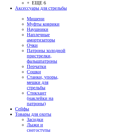
+ ЕЩЕ 6
Аксессуары для стрельбы
Мишени
Муфты коврики
Наушники
Наплечные
амортизаторы
Очки
Патроны холодной
пристрелки,
фальшпатроны
Перчатки
Сошки
Станки, упоры,
мешки для
стрельбы
Стикхант
(наклейки на
патроны)
Сейфы
Товары для охоты
Засидки
Лыжи и
снегоступы