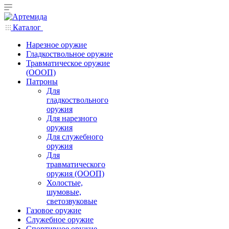
Каталог
Нарезное оружие
Гладкоствольное оружие
Травматическое оружие
(ОООП)
Патроны
Для
гладкоствольного
оружия
Для нарезного
оружия
Для служебного
оружия
Для
травматического
оружия (ОООП)
Холостые,
шумовые,
светозвуковые
Газовое оружие
Служебное оружие
Спортивное оружие