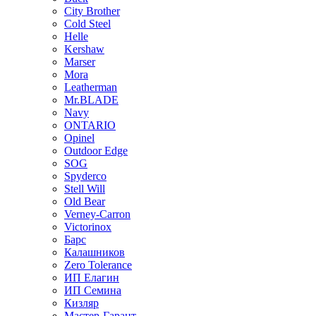
City Brother
Cold Steel
Helle
Kershaw
Marser
Mora
Leatherman
Mr.BLADE
Navy
ONTARIO
Opinel
Outdoor Edge
SOG
Spyderco
Stell Will
Old Bear
Verney-Carron
Victorinox
Барс
Калашников
Zero Tolerance
ИП Елагин
ИП Семина
Кизляр
Мастер-Гарант