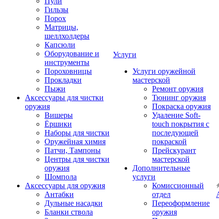
Пули
Гильзы
Порох
Матрицы,
шеллхолдеры
Капсюли
Оборудование и
Услуги
инструменты
Пороховницы
Услуги оружейной
Прокладки
мастерской
Пыжи
Ремонт оружия
Аксессуары для чистки
Тюнинг оружия
оружия
Покраска оружия
Вишеры
Удаление Soft-
Ёршики
touch покрытия с
Наборы для чистки
последующей
Оружейная химия
покраской
Патчи, Тампоны
Прейскурант
Центры для чистки
мастерской
оружия
Дополнительные
Шомпола
услуги
Аксессуары для оружия
Комиссионный
Антабки
отдел
Дульные насадки
Переоформление
Бланки ствола
оружия