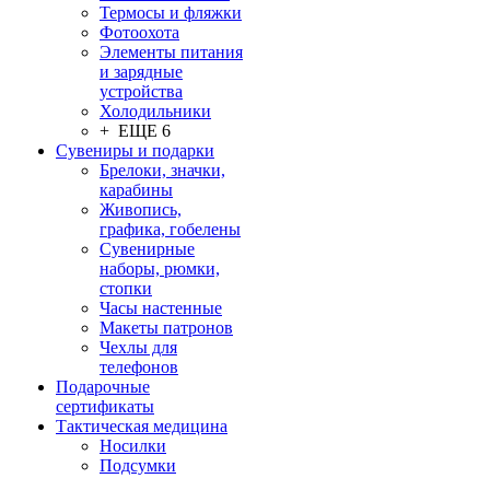
Термосы и фляжки
Фотоохота
Элементы питания
и зарядные
устройства
Холодильники
+ ЕЩЕ 6
Сувениры и подарки
Брелоки, значки,
карабины
Живопись,
графика, гобелены
Сувенирные
наборы, рюмки,
стопки
Часы настенные
Макеты патронов
Чехлы для
телефонов
Подарочные
сертификаты
Тактическая медицина
Носилки
Подсумки