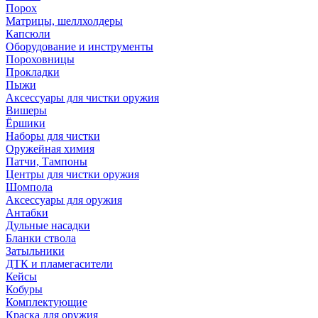
Порох
Матрицы, шеллхолдеры
Капсюли
Оборудование и инструменты
Пороховницы
Прокладки
Пыжи
Аксессуары для чистки оружия
Вишеры
Ёршики
Наборы для чистки
Оружейная химия
Патчи, Тампоны
Центры для чистки оружия
Шомпола
Аксессуары для оружия
Антабки
Дульные насадки
Бланки ствола
Затыльники
ДТК и пламегасители
Кейсы
Кобуры
Комплектующие
Краска для оружия