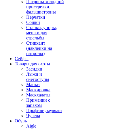
Патроны холодной
пристрелки,
фальшпатроны
Перчатки
Сошки
Станки, упоры,
мешки для
стрельбы
Стикхант
(наклейки на
патроны)
Сейфы
Товары для охоты
Засидки
Лыжи и
снегоступы
Манки
Маскировка
Маскхалаты
Приманки с
запахом
Профили, муляжи
Чучела
Обувь
Aigle