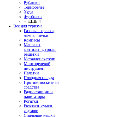
Рубашки
Термобелье
Худи
Футболки
+ ЕЩЕ 4
Все для туризма
Газовые горелки,
лампы, печки
Компасы
Мангалы,
коптильни, гриль-
решетки
Металлоискатели
Многоцелевой
инструмент
Палатки
Походная посуда
Противомоскитные
средства
Радиостанции и
навигаторы
Рогатки
Рюкзаки, сумки,
ягдташи
Спальные мешки