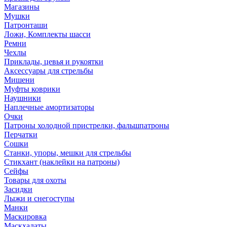
Магазины
Мушки
Патронташи
Ложи, Комплекты шасси
Ремни
Чехлы
Приклады, цевья и рукоятки
Аксессуары для стрельбы
Мишени
Муфты коврики
Наушники
Наплечные амортизаторы
Очки
Патроны холодной пристрелки, фальшпатроны
Перчатки
Сошки
Станки, упоры, мешки для стрельбы
Стикхант (наклейки на патроны)
Сейфы
Товары для охоты
Засидки
Лыжи и снегоступы
Манки
Маскировка
Маскхалаты