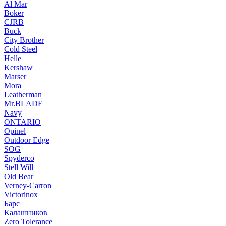
Al Mar
Boker
CJRB
Buck
City Brother
Cold Steel
Helle
Kershaw
Marser
Mora
Leatherman
Mr.BLADE
Navy
ONTARIO
Opinel
Outdoor Edge
SOG
Spyderco
Stell Will
Old Bear
Verney-Carron
Victorinox
Барс
Калашников
Zero Tolerance