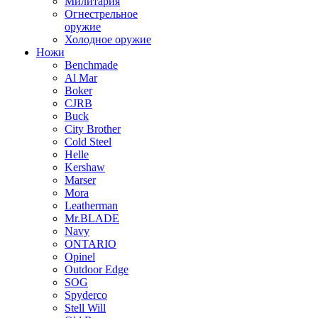
Милитария
Огнестрельное
оружие
Холодное оружие
Ножи
Benchmade
Al Mar
Boker
CJRB
Buck
City Brother
Cold Steel
Helle
Kershaw
Marser
Mora
Leatherman
Mr.BLADE
Navy
ONTARIO
Opinel
Outdoor Edge
SOG
Spyderco
Stell Will