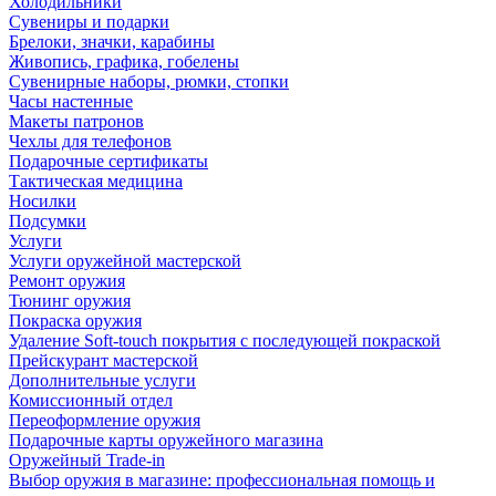
Холодильники
Сувениры и подарки
Брелоки, значки, карабины
Живопись, графика, гобелены
Сувенирные наборы, рюмки, стопки
Часы настенные
Макеты патронов
Чехлы для телефонов
Подарочные сертификаты
Тактическая медицина
Носилки
Подсумки
Услуги
Услуги оружейной мастерской
Ремонт оружия
Тюнинг оружия
Покраска оружия
Удаление Soft-touch покрытия с последующей покраской
Прейскурант мастерской
Дополнительные услуги
Комиссионный отдел
Переоформление оружия
Подарочные карты оружейного магазина
Оружейный Trade-in
Выбор оружия в магазине: профессиональная помощь и