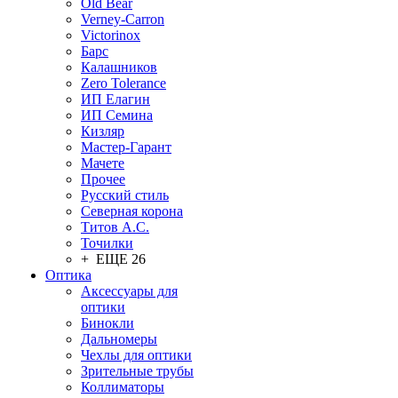
Old Bear
Verney-Carron
Victorinox
Барс
Калашников
Zero Tolerance
ИП Елагин
ИП Семина
Кизляр
Мастер-Гарант
Мачете
Прочее
Русский стиль
Северная корона
Титов А.С.
Точилки
+ ЕЩЕ 26
Оптика
Аксессуары для
оптики
Бинокли
Дальномеры
Чехлы для оптики
Зрительные трубы
Коллиматоры