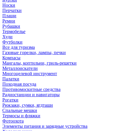
Носки
Перчатки
Плащи
Ремни
Рубашки
Термобелье
Худи
Футболки
Все для туризма
Газовые горелки, лампы, печки
Компасы
Мангалы, коптильни, гриль-решетки
Металлоискатели
Многоцелевой инструмент
Палатки
Походная посуда
Противомоскитные средства
Радиостанции и навигаторы
Рогатки
Рюкзаки, сумки, ягдташи
Спальные мешки
Термосы и фляжки
Фотоохота
Элементы питания и зарядные устройства