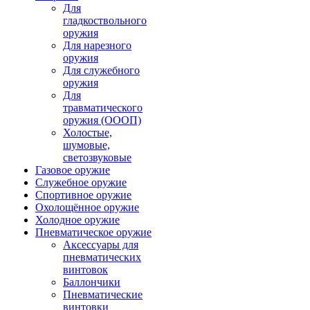
Для
гладкоствольного
оружия
Для нарезного
оружия
Для служебного
оружия
Для
травматического
оружия (ОООП)
Холостые,
шумовые,
светозвуковые
Газовое оружие
Служебное оружие
Спортивное оружие
Охолощённое оружие
Холодное оружие
Пневматическое оружие
Аксессуары для
пневматических
винтовок
Баллончики
Пневматические
винтовки