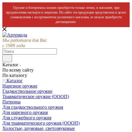
Оружие и боеприпасы можно приобрести только лично, в магазине, при
предъявлении паспорта и лицензии. На сайте эта продукция представлена в целях
ознакомления с ассортиментом розничного магазина, ее нельзя приобрести
дистанционно.
Мы работаем для Вас
с 1989 года
Каталог
По всему сайту
По каталогу
Каталог
Нарезное оружие
Гладкоствольное оружие
Травматическое оружие (ОООП)
Патроны
Для гладкоствольного оружия
Для нарезного оружия
Для служебного оружия
Для травматического оружия (ОООП)
Холостые, шумовые, светозвуковые