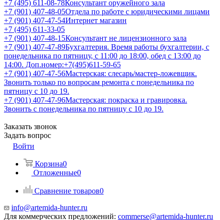
+7 (495) 611-08-78
Консультант оружейного зала
+7 (901) 407-48-05
Отдела по работе с юридическими лицами
+7 (901) 407-47-54
Интернет магазин
+7 (495) 611-33-05
+7 (901) 407-48-15
Консультант не лицензионного зала
+7 (901) 407-47-89
Бухгалтерия. Время работы бухгалтерии, с
понедельника по пятницу, с 11:00 до 18:00, обед с 13:00 до
14:00. Доп.номер:+7(495)611-59-65
+7 (901) 407-47-56
Мастерская: слесарь/мастер-ложевщик.
Звонить только по вопросам ремонта с понедельника по
пятницу с 10 до 19.
+7 (901) 407-47-96
Мастерская: покраска и гравировка.
Звонить с понедельника по пятницу с 10 до 19.
Заказать звонок
Задать вопрос
Войти
Корзина
0
Отложенные
0
Сравнение товаров
0
info@artemida-hunter.ru
Для коммерческих предложений:
commerse@artemida-hunter.ru