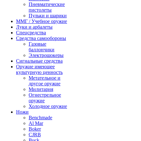
Пневматические
пистолеты
Пульки и шарики
ММГ / Учебное оружие
Луки и арбалеты
Спецсредства
Средства самообороны
Газовые
баллончики
Электрошокеры
Сигнальные средства
Оружие имеющее
культурную ценность
Метательное и
другое оружие
Милитария
Огнестрельное
оружие
Холодное оружие
Ножи
Benchmade
Al Mar
Boker
CJRB
Buck