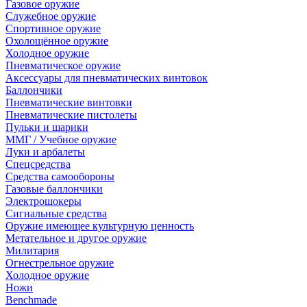
Газовое оружие
Служебное оружие
Спортивное оружие
Охолощённое оружие
Холодное оружие
Пневматическое оружие
Аксессуары для пневматических винтовок
Баллончики
Пневматические винтовки
Пневматические пистолеты
Пульки и шарики
ММГ / Учебное оружие
Луки и арбалеты
Спецсредства
Средства самообороны
Газовые баллончики
Электрошокеры
Сигнальные средства
Оружие имеющее культурную ценность
Метательное и другое оружие
Милитария
Огнестрельное оружие
Холодное оружие
Ножи
Benchmade