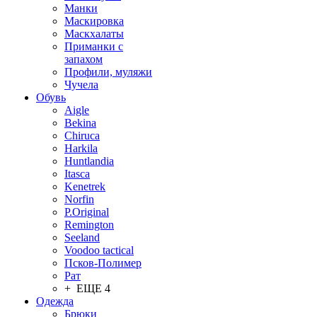
Манки
Маскировка
Маскхалаты
Приманки с
запахом
Профили, муляжи
Чучела
Обувь
Aigle
Bekina
Chiruсa
Harkila
Huntlandia
Itasca
Kenetrek
Norfin
P.Original
Remington
Seeland
Voodoo tactical
Псков-Полимер
Рат
+ ЕЩЕ 4
Одежда
Брюки