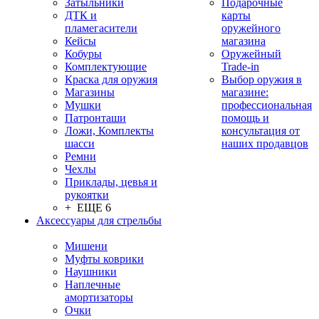
Затыльники
Подарочные
ДТК и
карты
пламегасители
оружейного
Кейсы
магазина
Кобуры
Оружейный
Комплектующие
Trade-in
Краска для оружия
Выбор оружия в
Магазины
магазине:
Мушки
профессиональная
Патронташи
помощь и
Ложи, Комплекты
консультация от
шасси
наших продавцов
Ремни
Чехлы
Приклады, цевья и
рукоятки
+ ЕЩЕ 6
Аксессуары для стрельбы
Мишени
Муфты коврики
Наушники
Наплечные
амортизаторы
Очки