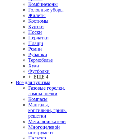
Комбинезоны
Головные уборы
Жилеты
Костюмы
Куртки
Носки
Перчатки
Плащи
Ремни
Рубашки
Термобелье
Худи
Футболки
+ ЕЩЕ 4
Все для туризма
Газовые горелки,
лампы, печки
Компасы
Мангалы,
коптильни, гриль-
решетки
Металлоискатели
Многоцелевой
инструмент
Палатки