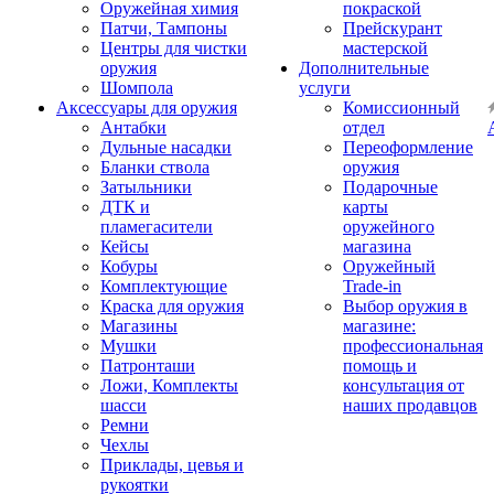
Оружейная химия
покраской
Патчи, Тампоны
Прейскурант
Центры для чистки
мастерской
оружия
Дополнительные
Шомпола
услуги
Аксессуары для оружия
Комиссионный
Антабки
отдел
Дульные насадки
Переоформление
Бланки ствола
оружия
Затыльники
Подарочные
ДТК и
карты
пламегасители
оружейного
Кейсы
магазина
Кобуры
Оружейный
Комплектующие
Trade-in
Краска для оружия
Выбор оружия в
Магазины
магазине:
Мушки
профессиональная
Патронташи
помощь и
Ложи, Комплекты
консультация от
шасси
наших продавцов
Ремни
Чехлы
Приклады, цевья и
рукоятки