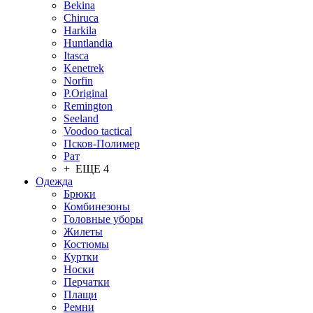
Bekina
Chiruсa
Harkila
Huntlandia
Itasca
Kenetrek
Norfin
P.Original
Remington
Seeland
Voodoo tactical
Псков-Полимер
Рат
+ ЕЩЕ 4
Одежда
Брюки
Комбинезоны
Головные уборы
Жилеты
Костюмы
Куртки
Носки
Перчатки
Плащи
Ремни