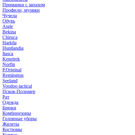
Приманки с запахом
Профили, муляжи
Чучела
Обувь
Aigle
Bekina
Chiruсa
Harkila
Huntlandia
Itasca
Kenetrek
Norfin
P.Original
Remington
Seeland
Voodoo tactical
Псков-Полимер
Рат
Одежда
Брюки
Комбинезоны
Головные уборы
Жилеты
Костюмы
Куртки