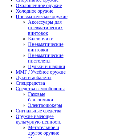
Охолощённое оружие
Холодное оружие
Пневматическое оружие
Аксессуары для
пневматических
винтовок
Баллончики
Пневматические
винтовки
Пневматические
пистолеты
Пульки и шарики
ММГ / Учебное оружие
Луки и арбалеты
Спецсредства
Средства самообороны
Газовые
баллончики
Электрошокеры
Сигнальные средства
Оружие имеющее
культурную ценность
Метательное и
другое оружие