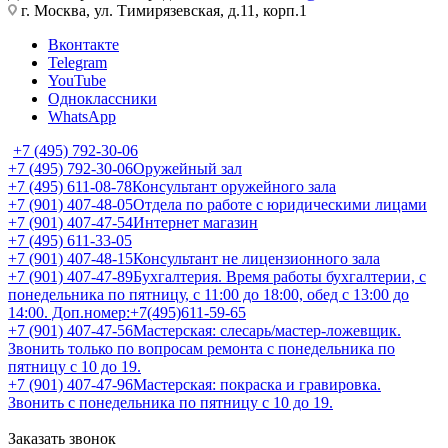
г. Москва, ул. Тимирязевская, д.11, корп.1
Вконтакте
Telegram
YouTube
Одноклассники
WhatsApp
+7 (495) 792-30-06
+7 (495) 792-30-06
Оружейный зал
+7 (495) 611-08-78
Консультант оружейного зала
+7 (901) 407-48-05
Отдела по работе с юридическими лицами
+7 (901) 407-47-54
Интернет магазин
+7 (495) 611-33-05
+7 (901) 407-48-15
Консультант не лицензионного зала
+7 (901) 407-47-89
Бухгалтерия. Время работы бухгалтерии, с
понедельника по пятницу, с 11:00 до 18:00, обед с 13:00 до
14:00. Доп.номер:+7(495)611-59-65
+7 (901) 407-47-56
Мастерская: слесарь/мастер-ложевщик.
Звонить только по вопросам ремонта с понедельника по
пятницу с 10 до 19.
+7 (901) 407-47-96
Мастерская: покраска и гравировка.
Звонить с понедельника по пятницу с 10 до 19.
Заказать звонок