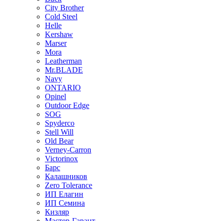
City Brother
Cold Steel
Helle
Kershaw
Marser
Mora
Leatherman
Mr.BLADE
Navy
ONTARIO
Opinel
Outdoor Edge
SOG
Spyderco
Stell Will
Old Bear
Verney-Carron
Victorinox
Барс
Калашников
Zero Tolerance
ИП Елагин
ИП Семина
Кизляр
Мастер-Гарант