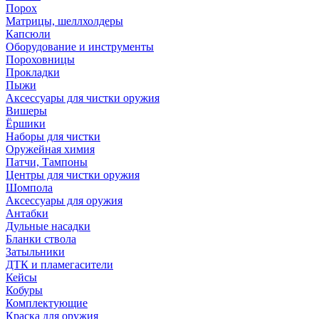
Порох
Матрицы, шеллхолдеры
Капсюли
Оборудование и инструменты
Пороховницы
Прокладки
Пыжи
Аксессуары для чистки оружия
Вишеры
Ёршики
Наборы для чистки
Оружейная химия
Патчи, Тампоны
Центры для чистки оружия
Шомпола
Аксессуары для оружия
Антабки
Дульные насадки
Бланки ствола
Затыльники
ДТК и пламегасители
Кейсы
Кобуры
Комплектующие
Краска для оружия