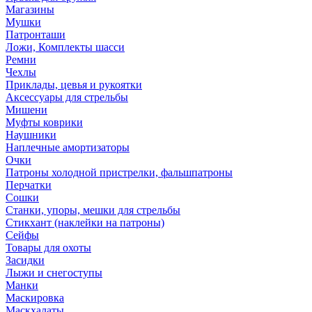
Магазины
Мушки
Патронташи
Ложи, Комплекты шасси
Ремни
Чехлы
Приклады, цевья и рукоятки
Аксессуары для стрельбы
Мишени
Муфты коврики
Наушники
Наплечные амортизаторы
Очки
Патроны холодной пристрелки, фальшпатроны
Перчатки
Сошки
Станки, упоры, мешки для стрельбы
Стикхант (наклейки на патроны)
Сейфы
Товары для охоты
Засидки
Лыжи и снегоступы
Манки
Маскировка
Маскхалаты