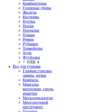
Комбинезоны
Головные уборы
Жилеты
Костюмы
Куртки
Носки
Перчатки
Плащи
Ремни
Рубашки
Термобелье
Худи
Футболки
+ ЕЩЕ 4
Все для туризма
Газовые горелки,
лампы, печки
Компасы
Мангалы,
коптильни, гриль-
решетки
Металлоискатели
Многоцелевой
инструмент
Палатки