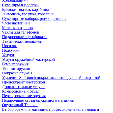
Холодильники
Сувениры и подарки
Брелоки, значки, карабины
Живопись, графика, гобелены
Сувенирные наборы, рюмки, стопки
Часы настенные
Макеты патронов
Чехлы для телефонов
Подарочные сертификаты
Тактическая медицина
Носилки
Подсумки
Услуги
Услуги оружейной мастерской
Ремонт оружия
Тюнинг оружия
Покраска оружия
Удаление Soft-touch покрытия с последующей покраской
Прейскурант мастерской
Дополнительные услуги
Комиссионный отдел
Переоформление оружия
Подарочные карты оружейного магазина
Оружейный Trade-in
Выбор оружия в магазине: профессиональная помощь и