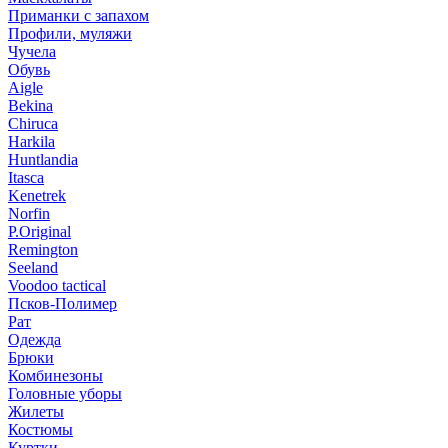
Приманки с запахом
Профили, муляжи
Чучела
Обувь
Aigle
Bekina
Chiruсa
Harkila
Huntlandia
Itasca
Kenetrek
Norfin
P.Original
Remington
Seeland
Voodoo tactical
Псков-Полимер
Рат
Одежда
Брюки
Комбинезоны
Головные уборы
Жилеты
Костюмы
Куртки