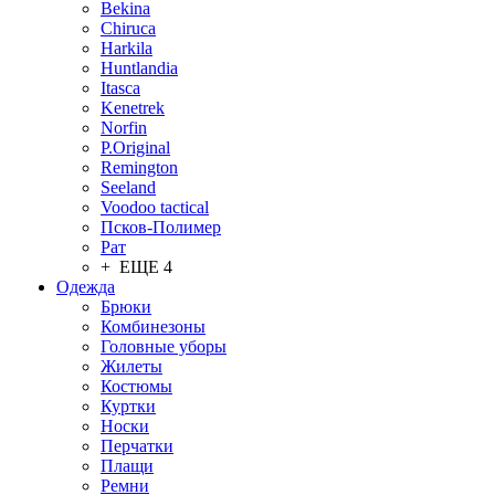
Bekina
Chiruсa
Harkila
Huntlandia
Itasca
Kenetrek
Norfin
P.Original
Remington
Seeland
Voodoo tactical
Псков-Полимер
Рат
+ ЕЩЕ 4
Одежда
Брюки
Комбинезоны
Головные уборы
Жилеты
Костюмы
Куртки
Носки
Перчатки
Плащи
Ремни