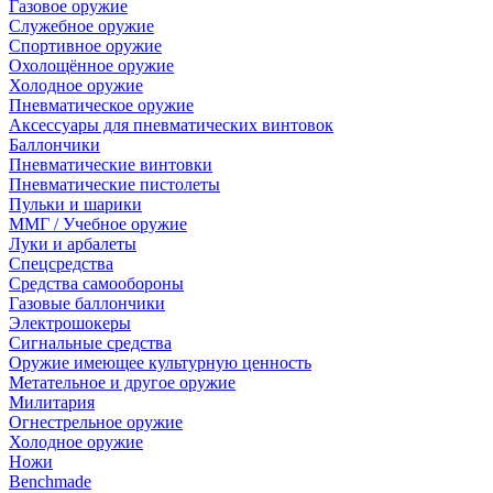
Газовое оружие
Служебное оружие
Спортивное оружие
Охолощённое оружие
Холодное оружие
Пневматическое оружие
Аксессуары для пневматических винтовок
Баллончики
Пневматические винтовки
Пневматические пистолеты
Пульки и шарики
ММГ / Учебное оружие
Луки и арбалеты
Спецсредства
Средства самообороны
Газовые баллончики
Электрошокеры
Сигнальные средства
Оружие имеющее культурную ценность
Метательное и другое оружие
Милитария
Огнестрельное оружие
Холодное оружие
Ножи
Benchmade