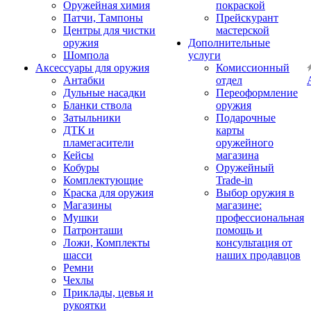
Оружейная химия
покраской
Патчи, Тампоны
Прейскурант
Центры для чистки
мастерской
оружия
Дополнительные
Шомпола
услуги
Аксессуары для оружия
Комиссионный
Антабки
отдел
Дульные насадки
Переоформление
Бланки ствола
оружия
Затыльники
Подарочные
ДТК и
карты
пламегасители
оружейного
Кейсы
магазина
Кобуры
Оружейный
Комплектующие
Trade-in
Краска для оружия
Выбор оружия в
Магазины
магазине:
Мушки
профессиональная
Патронташи
помощь и
Ложи, Комплекты
консультация от
шасси
наших продавцов
Ремни
Чехлы
Приклады, цевья и
рукоятки