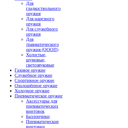
Для
гладкоствольного
оружия
Для нарезного
оружия
Для служебного
оружия
Для
травматического
оружия (ОООП)
Холостые,
шумовые,
светозвуковые
Газовое оружие
Служебное оружие
Спортивное оружие
Охолощённое оружие
Холодное оружие
Пневматическое оружие
Аксессуары для
пневматических
винтовок
Баллончики
Пневматические
винтовки