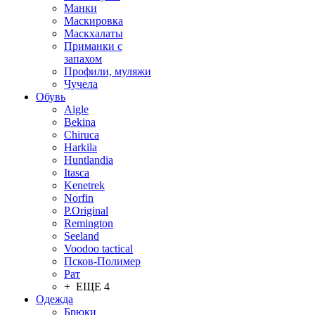
Манки
Маскировка
Маскхалаты
Приманки с
запахом
Профили, муляжи
Чучела
Обувь
Aigle
Bekina
Chiruсa
Harkila
Huntlandia
Itasca
Kenetrek
Norfin
P.Original
Remington
Seeland
Voodoo tactical
Псков-Полимер
Рат
+ ЕЩЕ 4
Одежда
Брюки