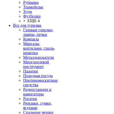
Рубашки
Термобелье
Худи
Футболки
+ ЕЩЕ 4
Все для туризма
Газовые горелки,
лампы, печки
Компасы
Мангалы,
коптильни, гриль-
решетки
Металлоискатели
Многоцелевой
инструмент
Палатки
Походная посуда
Противомоскитные
средства
Радиостанции и
навигаторы
Рогатки
Рюкзаки, сумки,
ягдташи
Спальные мешки