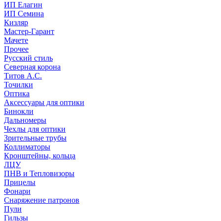
ИП Елагин
ИП Семина
Кизляр
Мастер-Гарант
Мачете
Прочее
Русский стиль
Северная корона
Титов А.С.
Точилки
Оптика
Аксессуары для оптики
Бинокли
Дальномеры
Чехлы для оптики
Зрительные трубы
Коллиматоры
Кронштейны, кольца
ЛЦУ
ПНВ и Тепловизоры
Прицелы
Фонари
Снаряжение патронов
Пули
Гильзы