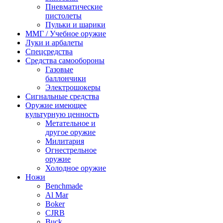
Пневматические
пистолеты
Пульки и шарики
ММГ / Учебное оружие
Луки и арбалеты
Спецсредства
Средства самообороны
Газовые
баллончики
Электрошокеры
Сигнальные средства
Оружие имеющее
культурную ценность
Метательное и
другое оружие
Милитария
Огнестрельное
оружие
Холодное оружие
Ножи
Benchmade
Al Mar
Boker
CJRB
Buck