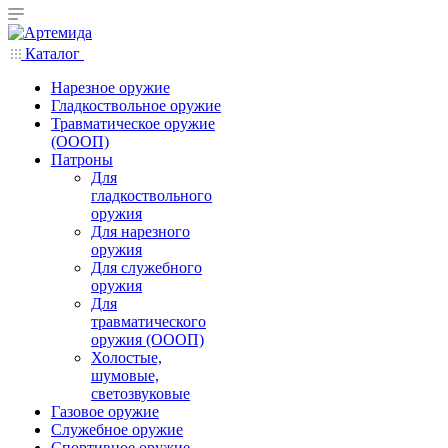
Каталог
Нарезное оружие
Гладкоствольное оружие
Травматическое оружие
(ОООП)
Патроны
Для
гладкоствольного
оружия
Для нарезного
оружия
Для служебного
оружия
Для
травматического
оружия (ОООП)
Холостые,
шумовые,
светозвуковые
Газовое оружие
Служебное оружие
Спортивное оружие