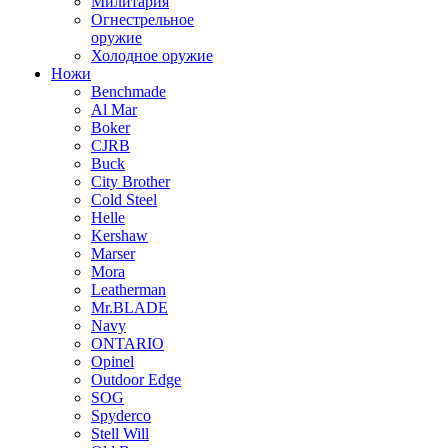
Милитария
Огнестрельное
оружие
Холодное оружие
Ножи
Benchmade
Al Mar
Boker
CJRB
Buck
City Brother
Cold Steel
Helle
Kershaw
Marser
Mora
Leatherman
Mr.BLADE
Navy
ONTARIO
Opinel
Outdoor Edge
SOG
Spyderco
Stell Will