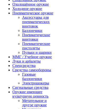
Охолощённое оружие
Холодное оружие
Пневматическое оружие
Аксессуары для
пневматических
винтовок
Баллончики
Пневматические
винтовки
Пневматические
пистолеты
Пульки и шарики
ММГ / Учебное оружие
Луки и арбалеты
Спецсредства
Средства самообороны
Газовые
баллончики
Электрошокеры
Сигнальные средства
Оружие имеющее
культурную ценность
Метательное и
другое оружие