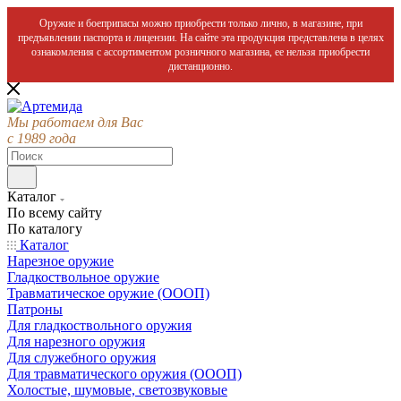
Оружие и боеприпасы можно приобрести только лично, в магазине, при
предъявлении паспорта и лицензии. На сайте эта продукция представлена в целях
ознакомления с ассортиментом розничного магазина, ее нельзя приобрести
дистанционно.
Мы работаем для Вас
с 1989 года
Каталог
По всему сайту
По каталогу
Каталог
Нарезное оружие
Гладкоствольное оружие
Травматическое оружие (ОООП)
Патроны
Для гладкоствольного оружия
Для нарезного оружия
Для служебного оружия
Для травматического оружия (ОООП)
Холостые, шумовые, светозвуковые