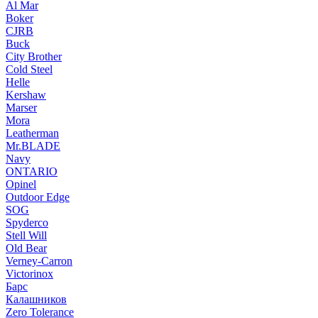
Al Mar
Boker
CJRB
Buck
City Brother
Cold Steel
Helle
Kershaw
Marser
Mora
Leatherman
Mr.BLADE
Navy
ONTARIO
Opinel
Outdoor Edge
SOG
Spyderco
Stell Will
Old Bear
Verney-Carron
Victorinox
Барс
Калашников
Zero Tolerance