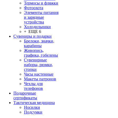
Термосы и фляжки
Фотоохота
Элементы питания
и зарядные
устройства
Холодильники
+ ЕЩЕ 6
Сувениры и подарки
Брелоки, значки,
карабины
Живопись,
графика, гобелены
Сувенирные
наборы, рюмки,
стопки
Часы настенные
Макеты патронов
Чехлы для
телефонов
Подарочные
сертификаты
Тактическая медицина
Носилки
Подсумки