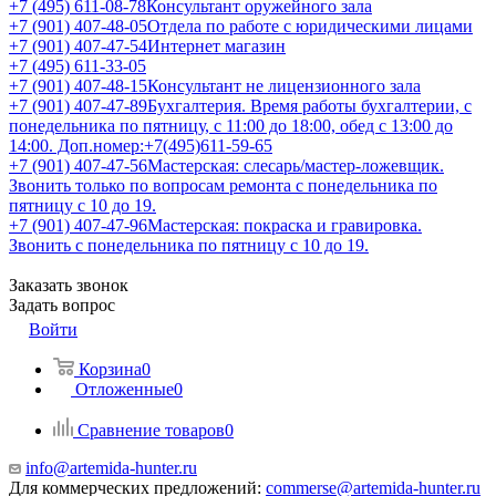
+7 (495) 611-08-78
Консультант оружейного зала
+7 (901) 407-48-05
Отдела по работе с юридическими лицами
+7 (901) 407-47-54
Интернет магазин
+7 (495) 611-33-05
+7 (901) 407-48-15
Консультант не лицензионного зала
+7 (901) 407-47-89
Бухгалтерия. Время работы бухгалтерии, с
понедельника по пятницу, с 11:00 до 18:00, обед с 13:00 до
14:00. Доп.номер:+7(495)611-59-65
+7 (901) 407-47-56
Мастерская: слесарь/мастер-ложевщик.
Звонить только по вопросам ремонта с понедельника по
пятницу с 10 до 19.
+7 (901) 407-47-96
Мастерская: покраска и гравировка.
Звонить с понедельника по пятницу с 10 до 19.
Заказать звонок
Задать вопрос
Войти
Корзина
0
Отложенные
0
Сравнение товаров
0
info@artemida-hunter.ru
Для коммерческих предложений:
commerse@artemida-hunter.ru