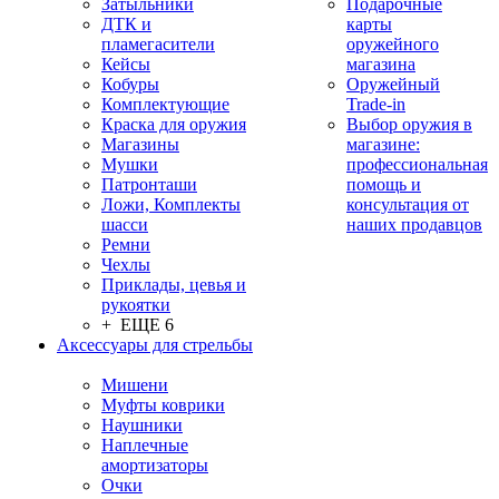
Затыльники
Подарочные
ДТК и
карты
пламегасители
оружейного
Кейсы
магазина
Кобуры
Оружейный
Комплектующие
Trade-in
Краска для оружия
Выбор оружия в
Магазины
магазине:
Мушки
профессиональная
Патронташи
помощь и
Ложи, Комплекты
консультация от
шасси
наших продавцов
Ремни
Чехлы
Приклады, цевья и
рукоятки
+ ЕЩЕ 6
Аксессуары для стрельбы
Мишени
Муфты коврики
Наушники
Наплечные
амортизаторы
Очки