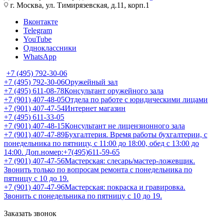
г. Москва, ул. Тимирязевская, д.11, корп.1
Вконтакте
Telegram
YouTube
Одноклассники
WhatsApp
+7 (495) 792-30-06
+7 (495) 792-30-06
Оружейный зал
+7 (495) 611-08-78
Консультант оружейного зала
+7 (901) 407-48-05
Отдела по работе с юридическими лицами
+7 (901) 407-47-54
Интернет магазин
+7 (495) 611-33-05
+7 (901) 407-48-15
Консультант не лицензионного зала
+7 (901) 407-47-89
Бухгалтерия. Время работы бухгалтерии, с
понедельника по пятницу, с 11:00 до 18:00, обед с 13:00 до
14:00. Доп.номер:+7(495)611-59-65
+7 (901) 407-47-56
Мастерская: слесарь/мастер-ложевщик.
Звонить только по вопросам ремонта с понедельника по
пятницу с 10 до 19.
+7 (901) 407-47-96
Мастерская: покраска и гравировка.
Звонить с понедельника по пятницу с 10 до 19.
Заказать звонок