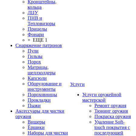
Кронштейны,
кольца
ЛЦУ
ПНВ и
Тепловизоры
Прицелы
Фонари
+ ЕЩЕ 1
Снаряжение патронов
Пули
Гильзы
Порох
Матрицы,
шеллхолдеры
Капсюли
Оборудование и
Услуги
инструменты
Пороховницы
Услуги оружейной
Прокладки
мастерской
Пыжи
Ремонт оружия
Аксессуары для чистки
Тюнинг оружия
оружия
Покраска оружия
Вишеры
Удаление Soft-
Ёршики
touch покрытия с
Наборы для чистки
последующей