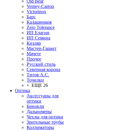
Old Bear
Verney-Carron
Victorinox
Барс
Калашников
Zero Tolerance
ИП Елагин
ИП Семина
Кизляр
Мастер-Гарант
Мачете
Прочее
Русский стиль
Северная корона
Титов А.С.
Точилки
+ ЕЩЕ 26
Оптика
Аксессуары для
оптики
Бинокли
Дальномеры
Чехлы для оптики
Зрительные трубы
Коллиматоры