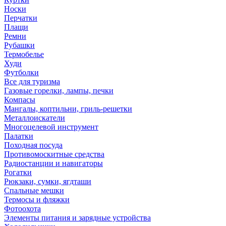
Носки
Перчатки
Плащи
Ремни
Рубашки
Термобелье
Худи
Футболки
Все для туризма
Газовые горелки, лампы, печки
Компасы
Мангалы, коптильни, гриль-решетки
Металлоискатели
Многоцелевой инструмент
Палатки
Походная посуда
Противомоскитные средства
Радиостанции и навигаторы
Рогатки
Рюкзаки, сумки, ягдташи
Спальные мешки
Термосы и фляжки
Фотоохота
Элементы питания и зарядные устройства