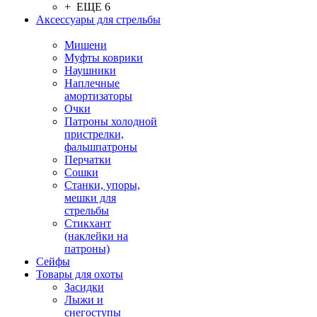
+ ЕЩЕ 6
Аксессуары для стрельбы
Мишени
Муфты коврики
Наушники
Наплечные
амортизаторы
Очки
Патроны холодной
пристрелки,
фальшпатроны
Перчатки
Сошки
Станки, упоры,
мешки для
стрельбы
Стикхант
(наклейки на
патроны)
Сейфы
Товары для охоты
Засидки
Лыжи и
снегоступы