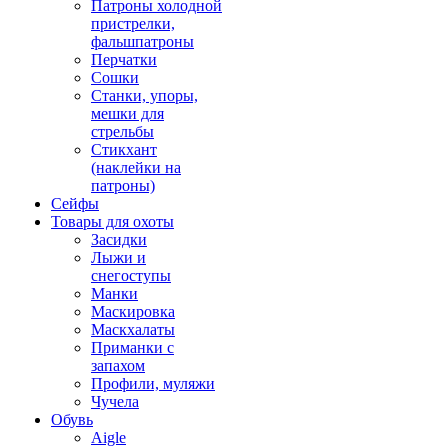
Патроны холодной
пристрелки,
фальшпатроны
Перчатки
Сошки
Станки, упоры,
мешки для
стрельбы
Стикхант
(наклейки на
патроны)
Сейфы
Товары для охоты
Засидки
Лыжи и
снегоступы
Манки
Маскировка
Маскхалаты
Приманки с
запахом
Профили, муляжи
Чучела
Обувь
Aigle