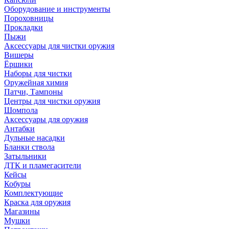
Оборудование и инструменты
Пороховницы
Прокладки
Пыжи
Аксессуары для чистки оружия
Вишеры
Ёршики
Наборы для чистки
Оружейная химия
Патчи, Тампоны
Центры для чистки оружия
Шомпола
Аксессуары для оружия
Антабки
Дульные насадки
Бланки ствола
Затыльники
ДТК и пламегасители
Кейсы
Кобуры
Комплектующие
Краска для оружия
Магазины
Мушки