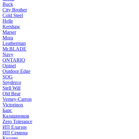
Buck
City Brother
Cold Steel
Helle
Kershaw
Marser
Mora
Leatherman
Mr.BLADE
Navy
ONTARIO
Opinel
Outdoor Edge
SOG
Spyderco
Stell Will
Old Bear
Verney-Carron
Victorinox
Барс
Калашников
Zero Tolerance
ИП Елагин
ИП Семина
Кизляр