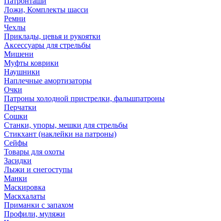
Патронташи
Ложи, Комплекты шасси
Ремни
Чехлы
Приклады, цевья и рукоятки
Аксессуары для стрельбы
Мишени
Муфты коврики
Наушники
Наплечные амортизаторы
Очки
Патроны холодной пристрелки, фальшпатроны
Перчатки
Сошки
Станки, упоры, мешки для стрельбы
Стикхант (наклейки на патроны)
Сейфы
Товары для охоты
Засидки
Лыжи и снегоступы
Манки
Маскировка
Маскхалаты
Приманки с запахом
Профили, муляжи