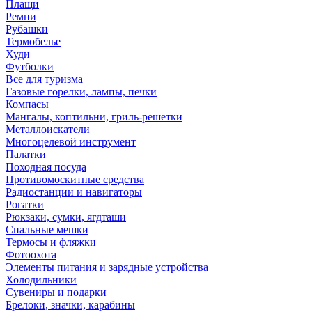
Плащи
Ремни
Рубашки
Термобелье
Худи
Футболки
Все для туризма
Газовые горелки, лампы, печки
Компасы
Мангалы, коптильни, гриль-решетки
Металлоискатели
Многоцелевой инструмент
Палатки
Походная посуда
Противомоскитные средства
Радиостанции и навигаторы
Рогатки
Рюкзаки, сумки, ягдташи
Спальные мешки
Термосы и фляжки
Фотоохота
Элементы питания и зарядные устройства
Холодильники
Сувениры и подарки
Брелоки, значки, карабины