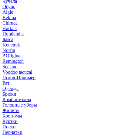
Чучела
Обувь
Aigle
Bekina
Chiruсa
Harkila
Huntlandia
Itasca
Kenetrek
Norfin
P.Original
Remington
Seeland
Voodoo tactical
Псков-Полимер
Рат
Одежда
Брюки
Комбинезоны
Головные уборы
Жилеты
Костюмы
Куртки
Носки
Перчатки