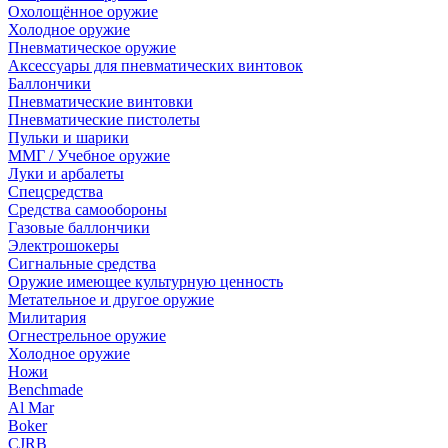
Охолощённое оружие
Холодное оружие
Пневматическое оружие
Аксессуары для пневматических винтовок
Баллончики
Пневматические винтовки
Пневматические пистолеты
Пульки и шарики
ММГ / Учебное оружие
Луки и арбалеты
Спецсредства
Средства самообороны
Газовые баллончики
Электрошокеры
Сигнальные средства
Оружие имеющее культурную ценность
Метательное и другое оружие
Милитария
Огнестрельное оружие
Холодное оружие
Ножи
Benchmade
Al Mar
Boker
CJRB