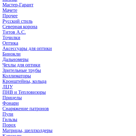
Мастер-Гарант
Мачете
Прочее
Русский стиль
Северная корона
Титов А.С.
Точилки
Оптика
Аксессуары для оптики
Бинокли
Дальномеры
Чехлы для оптики
Зрительные трубы
Коллиматоры
Кронштейны, кольца
ЛЦУ
ПНВ и Тепловизоры
Прицелы
Фонари
Снаряжение патронов
Пули
Гильзы
Порох
Матрицы, шеллхолдеры
Капсюли