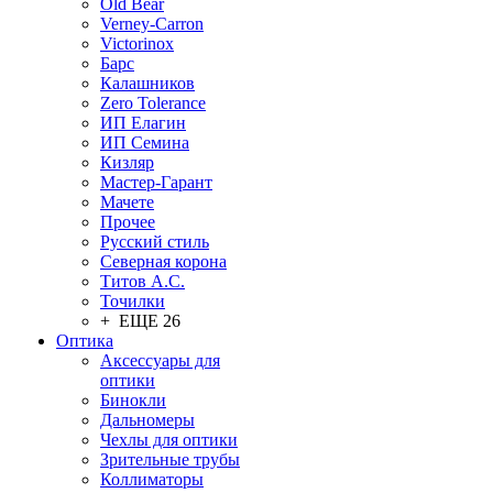
Old Bear
Verney-Carron
Victorinox
Барс
Калашников
Zero Tolerance
ИП Елагин
ИП Семина
Кизляр
Мастер-Гарант
Мачете
Прочее
Русский стиль
Северная корона
Титов А.С.
Точилки
+ ЕЩЕ 26
Оптика
Аксессуары для
оптики
Бинокли
Дальномеры
Чехлы для оптики
Зрительные трубы
Коллиматоры