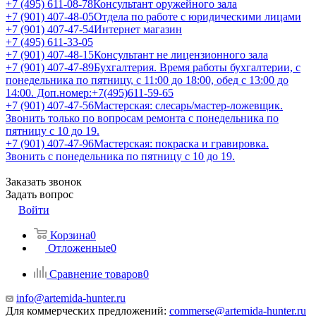
+7 (495) 611-08-78
Консультант оружейного зала
+7 (901) 407-48-05
Отдела по работе с юридическими лицами
+7 (901) 407-47-54
Интернет магазин
+7 (495) 611-33-05
+7 (901) 407-48-15
Консультант не лицензионного зала
+7 (901) 407-47-89
Бухгалтерия. Время работы бухгалтерии, с
понедельника по пятницу, с 11:00 до 18:00, обед с 13:00 до
14:00. Доп.номер:+7(495)611-59-65
+7 (901) 407-47-56
Мастерская: слесарь/мастер-ложевщик.
Звонить только по вопросам ремонта с понедельника по
пятницу с 10 до 19.
+7 (901) 407-47-96
Мастерская: покраска и гравировка.
Звонить с понедельника по пятницу с 10 до 19.
Заказать звонок
Задать вопрос
Войти
Корзина
0
Отложенные
0
Сравнение товаров
0
info@artemida-hunter.ru
Для коммерческих предложений:
commerse@artemida-hunter.ru