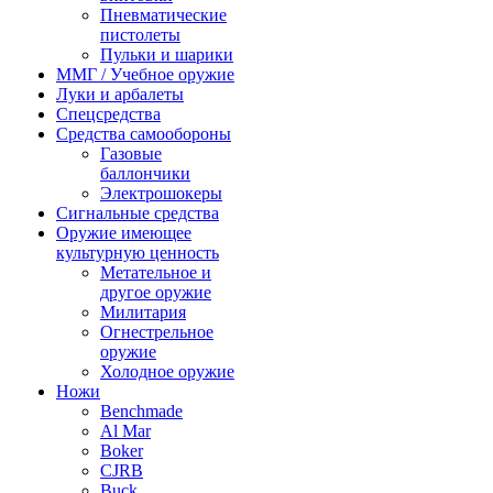
Пневматические
пистолеты
Пульки и шарики
ММГ / Учебное оружие
Луки и арбалеты
Спецсредства
Средства самообороны
Газовые
баллончики
Электрошокеры
Сигнальные средства
Оружие имеющее
культурную ценность
Метательное и
другое оружие
Милитария
Огнестрельное
оружие
Холодное оружие
Ножи
Benchmade
Al Mar
Boker
CJRB
Buck