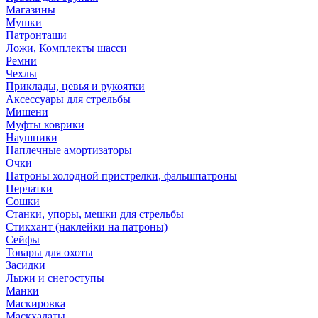
Магазины
Мушки
Патронташи
Ложи, Комплекты шасси
Ремни
Чехлы
Приклады, цевья и рукоятки
Аксессуары для стрельбы
Мишени
Муфты коврики
Наушники
Наплечные амортизаторы
Очки
Патроны холодной пристрелки, фальшпатроны
Перчатки
Сошки
Станки, упоры, мешки для стрельбы
Стикхант (наклейки на патроны)
Сейфы
Товары для охоты
Засидки
Лыжи и снегоступы
Манки
Маскировка
Маскхалаты