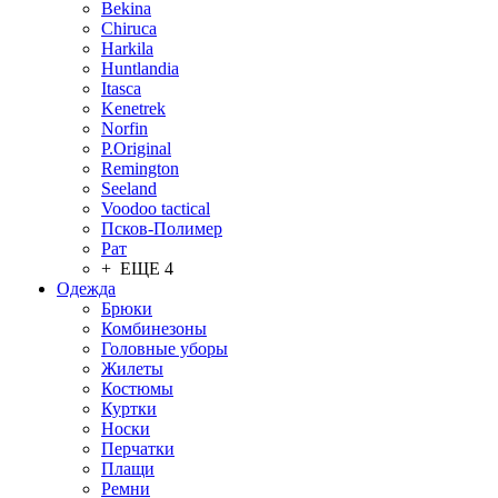
Bekina
Chiruсa
Harkila
Huntlandia
Itasca
Kenetrek
Norfin
P.Original
Remington
Seeland
Voodoo tactical
Псков-Полимер
Рат
+ ЕЩЕ 4
Одежда
Брюки
Комбинезоны
Головные уборы
Жилеты
Костюмы
Куртки
Носки
Перчатки
Плащи
Ремни