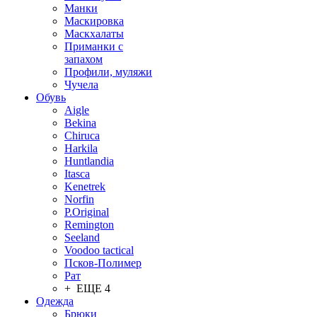
Манки
Маскировка
Маскхалаты
Приманки с
запахом
Профили, муляжи
Чучела
Обувь
Aigle
Bekina
Chiruсa
Harkila
Huntlandia
Itasca
Kenetrek
Norfin
P.Original
Remington
Seeland
Voodoo tactical
Псков-Полимер
Рат
+ ЕЩЕ 4
Одежда
Брюки