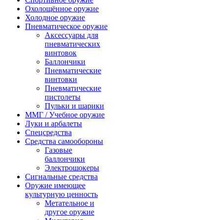
Охолощённое оружие
Холодное оружие
Пневматическое оружие
Аксессуары для
пневматических
винтовок
Баллончики
Пневматические
винтовки
Пневматические
пистолеты
Пульки и шарики
ММГ / Учебное оружие
Луки и арбалеты
Спецсредства
Средства самообороны
Газовые
баллончики
Электрошокеры
Сигнальные средства
Оружие имеющее
культурную ценность
Метательное и
другое оружие