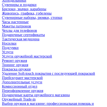
Холодильники
Сувениры и подарки
Брелоки, значки, карабины
Живопись, графика, гобелены
Сувенирные наборы, рюмки, стопки
Часы настенные
Макеты патронов
Чехлы для телефонов
Подарочные сертификаты
Тактическая медицина
Носилки
Подсумки
Услуги
Услуги оружейной мастерской
Ремонт оружия
Тюнинг оружия
Покраска оружия
Удаление Soft-touch покрытия с последующей покраской
Прейскурант мастерской
Дополнительные услуги
Комиссионный отдел
Переоформление оружия
Подарочные карты оружейного магазина
Оружейный Trade-in
Выбор оружия в магазине: профессиональная помощь и