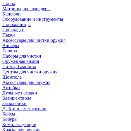
Порох
Матрицы, шеллхолдеры
Капсюли
Оборудование и инструменты
Пороховницы
Прокладки
Пыжи
Аксессуары для чистки оружия
Вишеры
Ёршики
Наборы для чистки
Оружейная химия
Патчи, Тампоны
Центры для чистки оружия
Шомпола
Аксессуары для оружия
Антабки
Дульные насадки
Бланки ствола
Затыльники
ДТК и пламегасители
Кейсы
Кобуры
Комплектующие
Краска для оружия