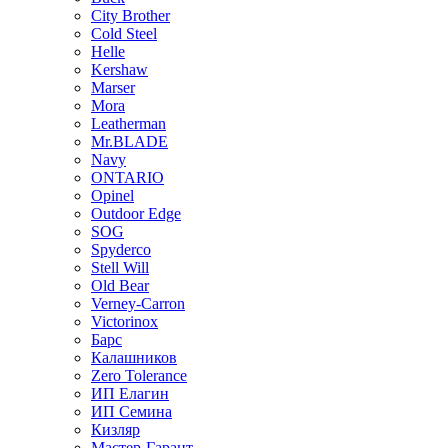
City Brother
Cold Steel
Helle
Kershaw
Marser
Mora
Leatherman
Mr.BLADE
Navy
ONTARIO
Opinel
Outdoor Edge
SOG
Spyderco
Stell Will
Old Bear
Verney-Carron
Victorinox
Барс
Калашников
Zero Tolerance
ИП Елагин
ИП Семина
Кизляр
Мастер-Гарант