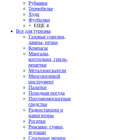
Рубашки
Термобелье
Худи
Футболки
+ ЕЩЕ 4
Все для туризма
Газовые горелки,
лампы, печки
Компасы
Мангалы,
коптильни, гриль-
решетки
Металлоискатели
Многоцелевой
инструмент
Палатки
Походная посуда
Противомоскитные
средства
Радиостанции и
навигаторы
Рогатки
Рюкзаки, сумки,
ягдташи
Спальные мешки