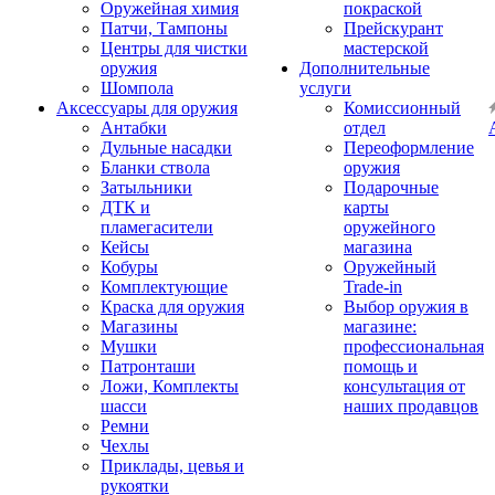
Оружейная химия
покраской
Патчи, Тампоны
Прейскурант
Центры для чистки
мастерской
оружия
Дополнительные
Шомпола
услуги
Аксессуары для оружия
Комиссионный
Антабки
отдел
Дульные насадки
Переоформление
Бланки ствола
оружия
Затыльники
Подарочные
ДТК и
карты
пламегасители
оружейного
Кейсы
магазина
Кобуры
Оружейный
Комплектующие
Trade-in
Краска для оружия
Выбор оружия в
Магазины
магазине:
Мушки
профессиональная
Патронташи
помощь и
Ложи, Комплекты
консультация от
шасси
наших продавцов
Ремни
Чехлы
Приклады, цевья и
рукоятки