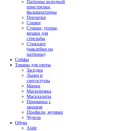
Патроны холодной
пристрелки,
фальшпатроны
Перчатки
Сошки
Станки, упоры,
мешки для
стрельбы
Стикхант
(наклейки на
патроны)
Сейфы
Товары для охоты
Засидки
Лыжи и
снегоступы
Манки
Маскировка
Маскхалаты
Приманки с
запахом
Профили, муляжи
Чучела
Обувь
Aigle