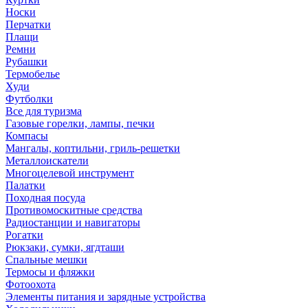
Носки
Перчатки
Плащи
Ремни
Рубашки
Термобелье
Худи
Футболки
Все для туризма
Газовые горелки, лампы, печки
Компасы
Мангалы, коптильни, гриль-решетки
Металлоискатели
Многоцелевой инструмент
Палатки
Походная посуда
Противомоскитные средства
Радиостанции и навигаторы
Рогатки
Рюкзаки, сумки, ягдташи
Спальные мешки
Термосы и фляжки
Фотоохота
Элементы питания и зарядные устройства