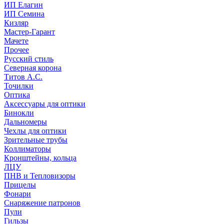
ИП Елагин
ИП Семина
Кизляр
Мастер-Гарант
Мачете
Прочее
Русский стиль
Северная корона
Титов А.С.
Точилки
Оптика
Аксессуары для оптики
Бинокли
Дальномеры
Чехлы для оптики
Зрительные трубы
Коллиматоры
Кронштейны, кольца
ЛЦУ
ПНВ и Тепловизоры
Прицелы
Фонари
Снаряжение патронов
Пули
Гильзы