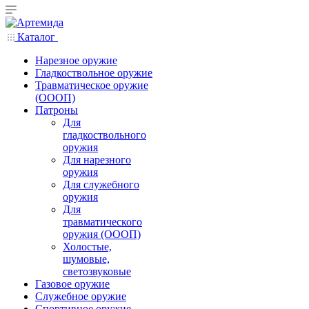
Каталог
Нарезное оружие
Гладкоствольное оружие
Травматическое оружие
(ОООП)
Патроны
Для
гладкоствольного
оружия
Для нарезного
оружия
Для служебного
оружия
Для
травматического
оружия (ОООП)
Холостые,
шумовые,
светозвуковые
Газовое оружие
Служебное оружие
Спортивное оружие