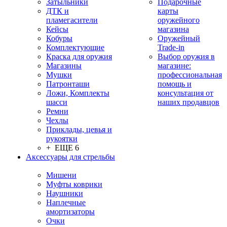
Затыльники
Подарочные
ДТК и
карты
пламегасители
оружейного
Кейсы
магазина
Кобуры
Оружейный
Комплектующие
Trade-in
Краска для оружия
Выбор оружия в
Магазины
магазине:
Мушки
профессиональная
Патронташи
помощь и
Ложи, Комплекты
консультация от
шасси
наших продавцов
Ремни
Чехлы
Приклады, цевья и
рукоятки
+ ЕЩЕ 6
Аксессуары для стрельбы
Мишени
Муфты коврики
Наушники
Наплечные
амортизаторы
Очки