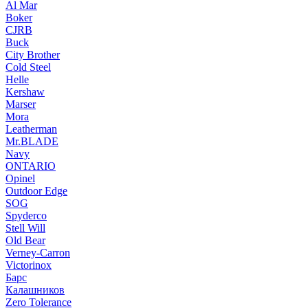
Al Mar
Boker
CJRB
Buck
City Brother
Cold Steel
Helle
Kershaw
Marser
Mora
Leatherman
Mr.BLADE
Navy
ONTARIO
Opinel
Outdoor Edge
SOG
Spyderco
Stell Will
Old Bear
Verney-Carron
Victorinox
Барс
Калашников
Zero Tolerance