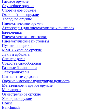
Газовое оружие
Служебное оружие
Спортивное оружие
Охолощённое оружие
Холодное оружие
Пневматическое оружие
Аксессуары для пневматических винтовок
Баллончики
Пневматические винтовки
Пневматические пистолеты
Пульки и шарики
ММГ / Учебное оружие
Луки и арбалеты
Спецсредства
Средства самообороны
Газовые баллончики
Электрошокеры
Сигнальные средства
Оружие имеющее культурную ценность
Метательное и другое оружие
Милитария
Огнестрельное оружие
Холодное оружие
Ножи
Benchmade