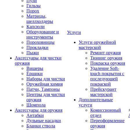
Пули
Гильзы
Порох
Матрицы,
шеллхолдеры
Капсюли
Оборудование и
Услуги
инструменты
Пороховницы
Услуги оружейной
Прокладки
мастерской
Пыжи
Ремонт оружия
Аксессуары для чистки
Тюнинг оружия
оружия
Покраска оружия
Вишеры
Удаление Soft-
Ёршики
touch покрытия с
Наборы для чистки
последующей
Оружейная химия
покраской
Патчи, Тампоны
Прейскурант
Центры для чистки
мастерской
оружия
Дополнительные
Шомпола
услуги
Аксессуары для оружия
Комиссионный
Антабки
отдел
Дульные насадки
Переоформление
Бланки ствола
оружия