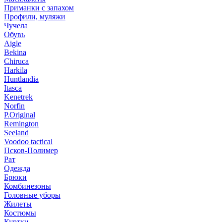
Приманки с запахом
Профили, муляжи
Чучела
Обувь
Aigle
Bekina
Chiruсa
Harkila
Huntlandia
Itasca
Kenetrek
Norfin
P.Original
Remington
Seeland
Voodoo tactical
Псков-Полимер
Рат
Одежда
Брюки
Комбинезоны
Головные уборы
Жилеты
Костюмы
Куртки