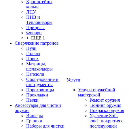
Кронштейны,
кольца
ЛЦУ
ПНВ и
Тепловизоры
Прицелы
Фонари
+ ЕЩЕ 1
Снаряжение патронов
Пули
Гильзы
Порох
Матрицы,
шеллхолдеры
Капсюли
Оборудование и
Услуги
инструменты
Пороховницы
Услуги оружейной
Прокладки
мастерской
Пыжи
Ремонт оружия
Аксессуары для чистки
Тюнинг оружия
оружия
Покраска оружия
Вишеры
Удаление Soft-
Ёршики
touch покрытия с
Наборы для чистки
последующей