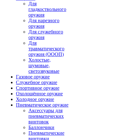
Для
гладкоствольного
оружия
Для нарезного
оружия
Для служебного
оружия
Для
травматического
оружия (ОООП)
Холостые,
шумовые,
светозвуковые
Газовое оружие
Служебное оружие
Спортивное оружие
Охолощённое оружие
Холодное оружие
Пневматическое оружие
Аксессуары для
пневматических
винтовок
Баллончики
Пневматические
винтовки