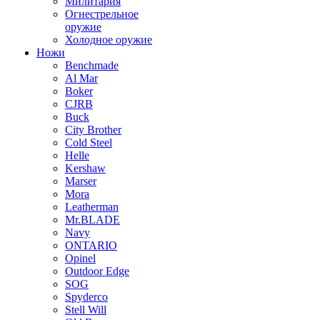
Милитария
Огнестрельное
оружие
Холодное оружие
Ножи
Benchmade
Al Mar
Boker
CJRB
Buck
City Brother
Cold Steel
Helle
Kershaw
Marser
Mora
Leatherman
Mr.BLADE
Navy
ONTARIO
Opinel
Outdoor Edge
SOG
Spyderco
Stell Will