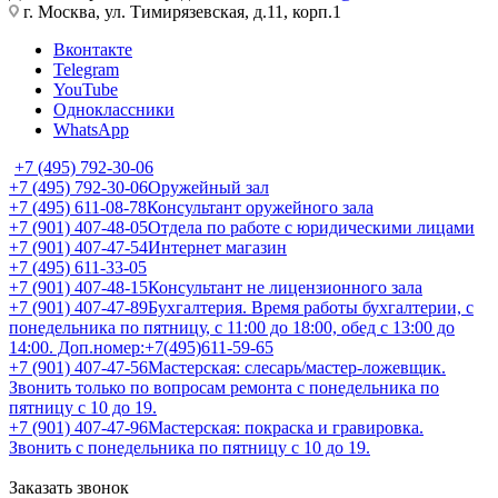
г. Москва, ул. Тимирязевская, д.11, корп.1
Вконтакте
Telegram
YouTube
Одноклассники
WhatsApp
+7 (495) 792-30-06
+7 (495) 792-30-06
Оружейный зал
+7 (495) 611-08-78
Консультант оружейного зала
+7 (901) 407-48-05
Отдела по работе с юридическими лицами
+7 (901) 407-47-54
Интернет магазин
+7 (495) 611-33-05
+7 (901) 407-48-15
Консультант не лицензионного зала
+7 (901) 407-47-89
Бухгалтерия. Время работы бухгалтерии, с
понедельника по пятницу, с 11:00 до 18:00, обед с 13:00 до
14:00. Доп.номер:+7(495)611-59-65
+7 (901) 407-47-56
Мастерская: слесарь/мастер-ложевщик.
Звонить только по вопросам ремонта с понедельника по
пятницу с 10 до 19.
+7 (901) 407-47-96
Мастерская: покраска и гравировка.
Звонить с понедельника по пятницу с 10 до 19.
Заказать звонок