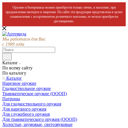
Оружие и боеприпасы можно приобрести только лично, в магазине, при
предъявлении паспорта и лицензии. На сайте эта продукция представлена в целях
ознакомления с ассортиментом розничного магазина, ее нельзя приобрести
дистанционно.
Мы работаем для Вас
с 1989 года
Каталог
По всему сайту
По каталогу
Каталог
Нарезное оружие
Гладкоствольное оружие
Травматическое оружие (ОООП)
Патроны
Для гладкоствольного оружия
Для нарезного оружия
Для служебного оружия
Для травматического оружия (ОООП)
Холостые, шумовые, светозвуковые