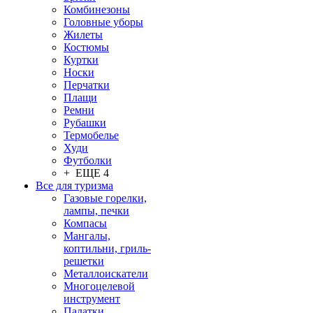
Комбинезоны
Головные уборы
Жилеты
Костюмы
Куртки
Носки
Перчатки
Плащи
Ремни
Рубашки
Термобелье
Худи
Футболки
+ ЕЩЕ 4
Все для туризма
Газовые горелки,
лампы, печки
Компасы
Мангалы,
коптильни, гриль-
решетки
Металлоискатели
Многоцелевой
инструмент
Палатки