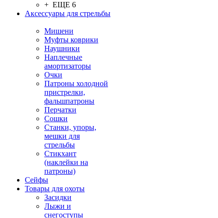
+ ЕЩЕ 6
Аксессуары для стрельбы
Мишени
Муфты коврики
Наушники
Наплечные
амортизаторы
Очки
Патроны холодной
пристрелки,
фальшпатроны
Перчатки
Сошки
Станки, упоры,
мешки для
стрельбы
Стикхант
(наклейки на
патроны)
Сейфы
Товары для охоты
Засидки
Лыжи и
снегоступы