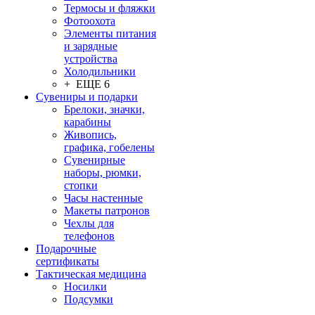
Термосы и фляжки
Фотоохота
Элементы питания
и зарядные
устройства
Холодильники
+ ЕЩЕ 6
Сувениры и подарки
Брелоки, значки,
карабины
Живопись,
графика, гобелены
Сувенирные
наборы, рюмки,
стопки
Часы настенные
Макеты патронов
Чехлы для
телефонов
Подарочные
сертификаты
Тактическая медицина
Носилки
Подсумки