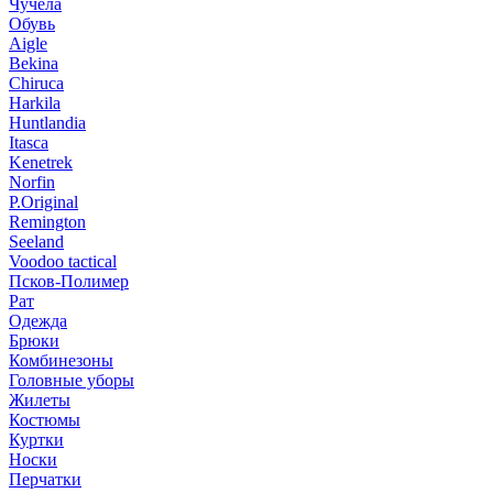
Чучела
Обувь
Aigle
Bekina
Chiruсa
Harkila
Huntlandia
Itasca
Kenetrek
Norfin
P.Original
Remington
Seeland
Voodoo tactical
Псков-Полимер
Рат
Одежда
Брюки
Комбинезоны
Головные уборы
Жилеты
Костюмы
Куртки
Носки
Перчатки