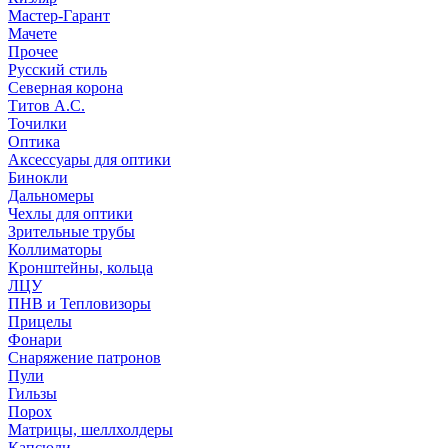
Мастер-Гарант
Мачете
Прочее
Русский стиль
Северная корона
Титов А.С.
Точилки
Оптика
Аксессуары для оптики
Бинокли
Дальномеры
Чехлы для оптики
Зрительные трубы
Коллиматоры
Кронштейны, кольца
ЛЦУ
ПНВ и Тепловизоры
Прицелы
Фонари
Снаряжение патронов
Пули
Гильзы
Порох
Матрицы, шеллхолдеры
Капсюли