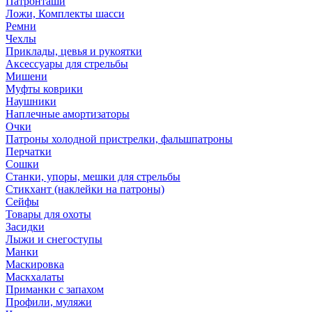
Патронташи
Ложи, Комплекты шасси
Ремни
Чехлы
Приклады, цевья и рукоятки
Аксессуары для стрельбы
Мишени
Муфты коврики
Наушники
Наплечные амортизаторы
Очки
Патроны холодной пристрелки, фальшпатроны
Перчатки
Сошки
Станки, упоры, мешки для стрельбы
Стикхант (наклейки на патроны)
Сейфы
Товары для охоты
Засидки
Лыжи и снегоступы
Манки
Маскировка
Маскхалаты
Приманки с запахом
Профили, муляжи