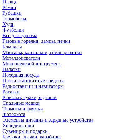
Плащи
Ремни
Рубашки
Термобелье
Худи
Футболки
Все для туризма
Газовые горелки, лампы, печки
Компасы
Мангалы, коптильни, гриль-решетки
Металлоискатели
Многоцелевой инструмент
Палатки
Походная посуда
Противомоскитные средства
Радиостанции и навигаторы
Рогатки
Рюкзаки, сумки, ягдташи
Спальные мешки
Термосы и фляжки
Фотоохота
Элементы питания и зарядные устройства
Холодильники
Сувениры и подарки
Брелоки, значки, карабины