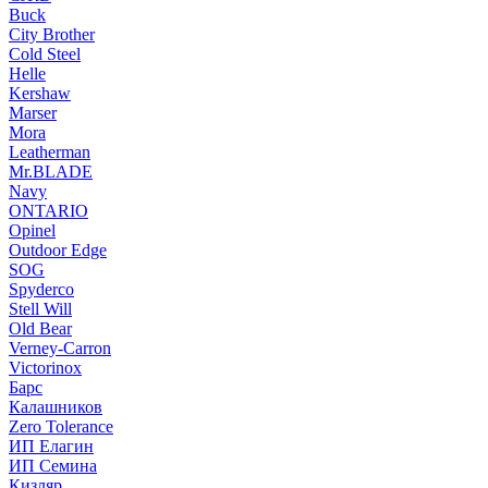
Buck
City Brother
Cold Steel
Helle
Kershaw
Marser
Mora
Leatherman
Mr.BLADE
Navy
ONTARIO
Opinel
Outdoor Edge
SOG
Spyderco
Stell Will
Old Bear
Verney-Carron
Victorinox
Барс
Калашников
Zero Tolerance
ИП Елагин
ИП Семина
Кизляр