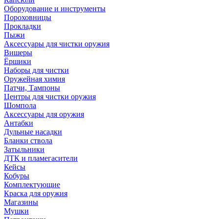
Оборудование и инструменты
Пороховницы
Прокладки
Пыжи
Аксессуары для чистки оружия
Вишеры
Ёршики
Наборы для чистки
Оружейная химия
Патчи, Тампоны
Центры для чистки оружия
Шомпола
Аксессуары для оружия
Антабки
Дульные насадки
Бланки ствола
Затыльники
ДТК и пламегасители
Кейсы
Кобуры
Комплектующие
Краска для оружия
Магазины
Мушки