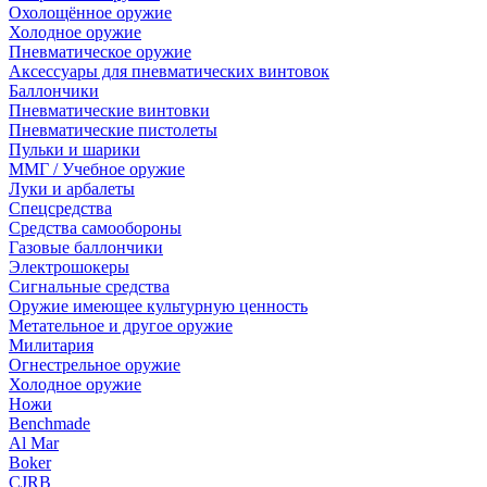
Охолощённое оружие
Холодное оружие
Пневматическое оружие
Аксессуары для пневматических винтовок
Баллончики
Пневматические винтовки
Пневматические пистолеты
Пульки и шарики
ММГ / Учебное оружие
Луки и арбалеты
Спецсредства
Средства самообороны
Газовые баллончики
Электрошокеры
Сигнальные средства
Оружие имеющее культурную ценность
Метательное и другое оружие
Милитария
Огнестрельное оружие
Холодное оружие
Ножи
Benchmade
Al Mar
Boker
CJRB