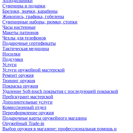
Холодильники
Сувениры и подарки
Брелоки, значки, карабины
Живопись, графика, гобелены
Сувенирные наборы, рюмки, стопки
Часы настенные
Макеты патронов
Чехлы для телефонов
Подарочные сертификаты
Тактическая медицина
Носилки
Подсумки
Услуги
Услуги оружейной мастерской
Ремонт оружия
Тюнинг оружия
Покраска оружия
Удаление Soft-touch покрытия с последующей покраской
Прейскурант мастерской
Дополнительные услуги
Комиссионный отдел
Переоформление оружия
Подарочные карты оружейного магазина
Оружейный Trade-in
Выбор оружия в магазине: профессиональная помощь и