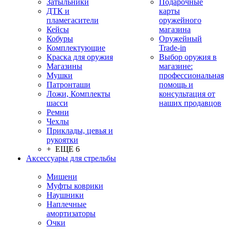
Затыльники
Подарочные
ДТК и
карты
пламегасители
оружейного
Кейсы
магазина
Кобуры
Оружейный
Комплектующие
Trade-in
Краска для оружия
Выбор оружия в
Магазины
магазине:
Мушки
профессиональная
Патронташи
помощь и
Ложи, Комплекты
консультация от
шасси
наших продавцов
Ремни
Чехлы
Приклады, цевья и
рукоятки
+ ЕЩЕ 6
Аксессуары для стрельбы
Мишени
Муфты коврики
Наушники
Наплечные
амортизаторы
Очки