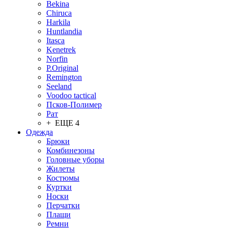
Bekina
Chiruсa
Harkila
Huntlandia
Itasca
Kenetrek
Norfin
P.Original
Remington
Seeland
Voodoo tactical
Псков-Полимер
Рат
+ ЕЩЕ 4
Одежда
Брюки
Комбинезоны
Головные уборы
Жилеты
Костюмы
Куртки
Носки
Перчатки
Плащи
Ремни