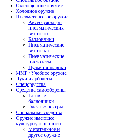
Охолощённое оружие
Холодное оружие
Пневматическое оружие
Аксессуары для
пневматических
винтовок
Баллончики
Пневматические
винтовки
Пневматические
пистолеты
Пульки и шарики
ММГ / Учебное оружие
Луки и арбалеты
Спецсредства
Средства самообороны
Газовые
баллончики
Электрошокеры
Сигнальные средства
Оружие имеющее
культурную ценность
Метательное и
другое оружие