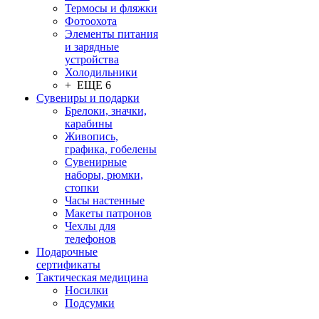
Термосы и фляжки
Фотоохота
Элементы питания
и зарядные
устройства
Холодильники
+ ЕЩЕ 6
Сувениры и подарки
Брелоки, значки,
карабины
Живопись,
графика, гобелены
Сувенирные
наборы, рюмки,
стопки
Часы настенные
Макеты патронов
Чехлы для
телефонов
Подарочные
сертификаты
Тактическая медицина
Носилки
Подсумки