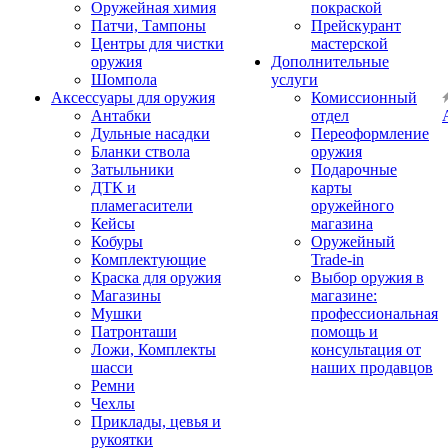
Оружейная химия
покраской
Патчи, Тампоны
Прейскурант
Центры для чистки
мастерской
оружия
Дополнительные
Шомпола
услуги
Аксессуары для оружия
Комиссионный
Антабки
отдел
Дульные насадки
Переоформление
Бланки ствола
оружия
Затыльники
Подарочные
ДТК и
карты
пламегасители
оружейного
Кейсы
магазина
Кобуры
Оружейный
Комплектующие
Trade-in
Краска для оружия
Выбор оружия в
Магазины
магазине:
Мушки
профессиональная
Патронташи
помощь и
Ложи, Комплекты
консультация от
шасси
наших продавцов
Ремни
Чехлы
Приклады, цевья и
рукоятки