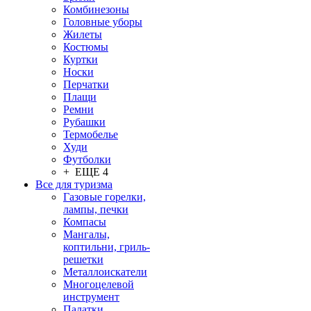
Комбинезоны
Головные уборы
Жилеты
Костюмы
Куртки
Носки
Перчатки
Плащи
Ремни
Рубашки
Термобелье
Худи
Футболки
+ ЕЩЕ 4
Все для туризма
Газовые горелки,
лампы, печки
Компасы
Мангалы,
коптильни, гриль-
решетки
Металлоискатели
Многоцелевой
инструмент
Палатки