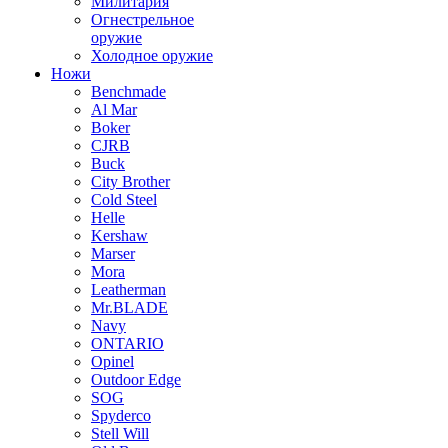
Милитария
Огнестрельное
оружие
Холодное оружие
Ножи
Benchmade
Al Mar
Boker
CJRB
Buck
City Brother
Cold Steel
Helle
Kershaw
Marser
Mora
Leatherman
Mr.BLADE
Navy
ONTARIO
Opinel
Outdoor Edge
SOG
Spyderco
Stell Will