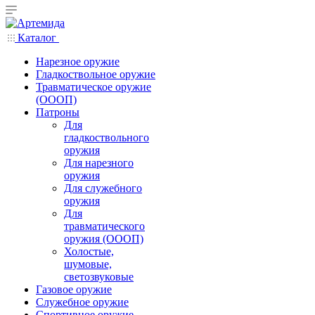
Каталог
Нарезное оружие
Гладкоствольное оружие
Травматическое оружие
(ОООП)
Патроны
Для
гладкоствольного
оружия
Для нарезного
оружия
Для служебного
оружия
Для
травматического
оружия (ОООП)
Холостые,
шумовые,
светозвуковые
Газовое оружие
Служебное оружие
Спортивное оружие