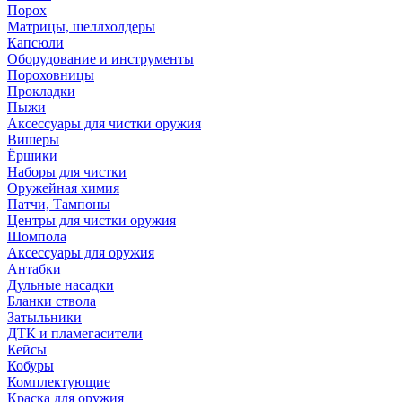
Порох
Матрицы, шеллхолдеры
Капсюли
Оборудование и инструменты
Пороховницы
Прокладки
Пыжи
Аксессуары для чистки оружия
Вишеры
Ёршики
Наборы для чистки
Оружейная химия
Патчи, Тампоны
Центры для чистки оружия
Шомпола
Аксессуары для оружия
Антабки
Дульные насадки
Бланки ствола
Затыльники
ДТК и пламегасители
Кейсы
Кобуры
Комплектующие
Краска для оружия