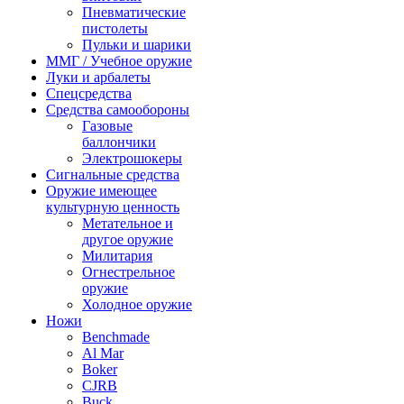
Пневматические
пистолеты
Пульки и шарики
ММГ / Учебное оружие
Луки и арбалеты
Спецсредства
Средства самообороны
Газовые
баллончики
Электрошокеры
Сигнальные средства
Оружие имеющее
культурную ценность
Метательное и
другое оружие
Милитария
Огнестрельное
оружие
Холодное оружие
Ножи
Benchmade
Al Mar
Boker
CJRB
Buck