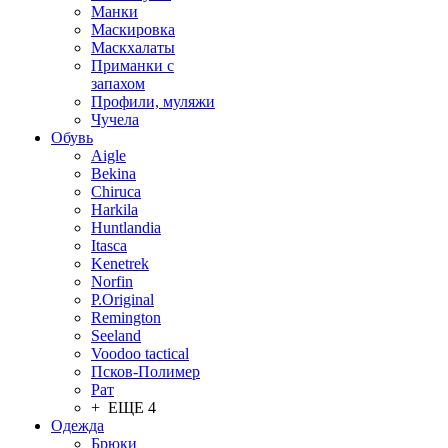
Манки
Маскировка
Маскхалаты
Приманки с
запахом
Профили, муляжи
Чучела
Обувь
Aigle
Bekina
Chiruсa
Harkila
Huntlandia
Itasca
Kenetrek
Norfin
P.Original
Remington
Seeland
Voodoo tactical
Псков-Полимер
Рат
+ ЕЩЕ 4
Одежда
Брюки