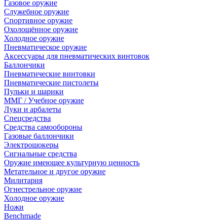
Газовое оружие
Служебное оружие
Спортивное оружие
Охолощённое оружие
Холодное оружие
Пневматическое оружие
Аксессуары для пневматических винтовок
Баллончики
Пневматические винтовки
Пневматические пистолеты
Пульки и шарики
ММГ / Учебное оружие
Луки и арбалеты
Спецсредства
Средства самообороны
Газовые баллончики
Электрошокеры
Сигнальные средства
Оружие имеющее культурную ценность
Метательное и другое оружие
Милитария
Огнестрельное оружие
Холодное оружие
Ножи
Benchmade