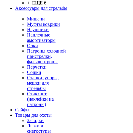
+ ЕЩЕ 6
Аксессуары для стрельбы
Мишени
Муфты коврики
Наушники
Наплечные
амортизаторы
Очки
Патроны холодной
пристрелки,
фальшпатроны
Перчатки
Сошки
Станки, упоры,
мешки для
стрельбы
Стикхант
(наклейки на
патроны)
Сейфы
Товары для охоты
Засидки
Лыжи и
снегоступы