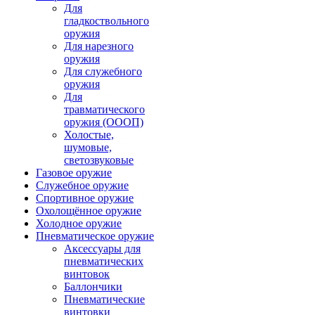
Для
гладкоствольного
оружия
Для нарезного
оружия
Для служебного
оружия
Для
травматического
оружия (ОООП)
Холостые,
шумовые,
светозвуковые
Газовое оружие
Служебное оружие
Спортивное оружие
Охолощённое оружие
Холодное оружие
Пневматическое оружие
Аксессуары для
пневматических
винтовок
Баллончики
Пневматические
винтовки