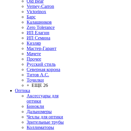
Old Bear
Verney-Carron
Victorinox
Барс
Калашников
Zero Tolerance
ИП Елагин
ИП Семина
Кизляр
Мастер-Гарант
Мачете
Прочее
Русский стиль
Северная корона
Титов А.С.
Точилки
+ ЕЩЕ 26
Оптика
Аксессуары для
оптики
Бинокли
Дальномеры
Чехлы для оптики
Зрительные трубы
Коллиматоры