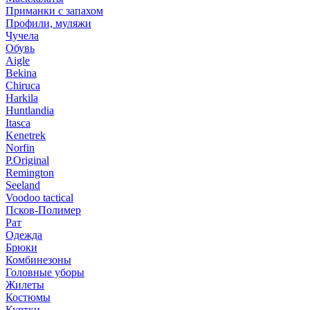
Приманки с запахом
Профили, муляжи
Чучела
Обувь
Aigle
Bekina
Chiruсa
Harkila
Huntlandia
Itasca
Kenetrek
Norfin
P.Original
Remington
Seeland
Voodoo tactical
Псков-Полимер
Рат
Одежда
Брюки
Комбинезоны
Головные уборы
Жилеты
Костюмы
Куртки