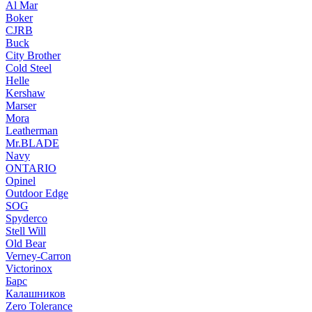
Al Mar
Boker
CJRB
Buck
City Brother
Cold Steel
Helle
Kershaw
Marser
Mora
Leatherman
Mr.BLADE
Navy
ONTARIO
Opinel
Outdoor Edge
SOG
Spyderco
Stell Will
Old Bear
Verney-Carron
Victorinox
Барс
Калашников
Zero Tolerance