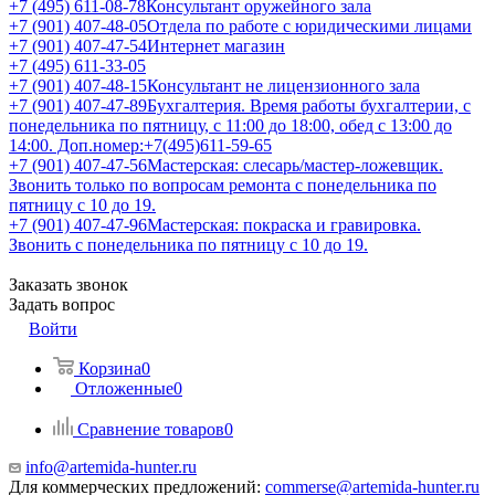
+7 (495) 611-08-78
Консультант оружейного зала
+7 (901) 407-48-05
Отдела по работе с юридическими лицами
+7 (901) 407-47-54
Интернет магазин
+7 (495) 611-33-05
+7 (901) 407-48-15
Консультант не лицензионного зала
+7 (901) 407-47-89
Бухгалтерия. Время работы бухгалтерии, с
понедельника по пятницу, с 11:00 до 18:00, обед с 13:00 до
14:00. Доп.номер:+7(495)611-59-65
+7 (901) 407-47-56
Мастерская: слесарь/мастер-ложевщик.
Звонить только по вопросам ремонта с понедельника по
пятницу с 10 до 19.
+7 (901) 407-47-96
Мастерская: покраска и гравировка.
Звонить с понедельника по пятницу с 10 до 19.
Заказать звонок
Задать вопрос
Войти
Корзина
0
Отложенные
0
Сравнение товаров
0
info@artemida-hunter.ru
Для коммерческих предложений:
commerse@artemida-hunter.ru