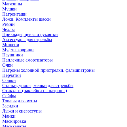
Магазины
Мушки
Патронташи
Ложи, Комплекты шасси
Ремни
Чехлы
Приклады, цевья и рукоятки
Аксессуары для стрельбы
Мишени
Муфты коврики
Наушники
Наплечные амортизаторы
Очки
Патроны холодной пристрелки, фальшпатроны
Перчатки
Сошки
Станки, упоры, мешки для стрельбы
Стикхант (наклейки на патроны)
Сейфы
Товары для охоты
Засидки
Лыжи и снегоступы
Манки
Маскировка
Маскхалаты