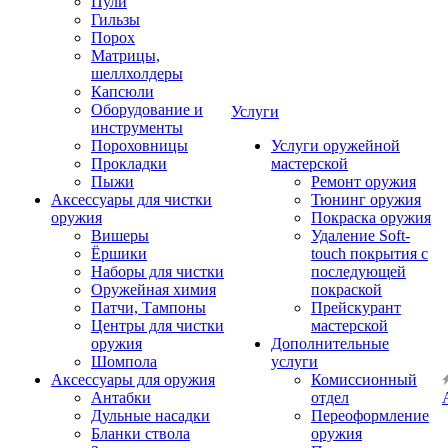
Пули
Гильзы
Порох
Матрицы,
шеллхолдеры
Капсюли
Оборудование и
Услуги
инструменты
Пороховницы
Услуги оружейной
Прокладки
мастерской
Пыжи
Ремонт оружия
Аксессуары для чистки
Тюнинг оружия
оружия
Покраска оружия
Вишеры
Удаление Soft-
Ёршики
touch покрытия с
Наборы для чистки
последующей
Оружейная химия
покраской
Патчи, Тампоны
Прейскурант
Центры для чистки
мастерской
оружия
Дополнительные
Шомпола
услуги
Аксессуары для оружия
Комиссионный
Антабки
отдел
Дульные насадки
Переоформление
Бланки ствола
оружия