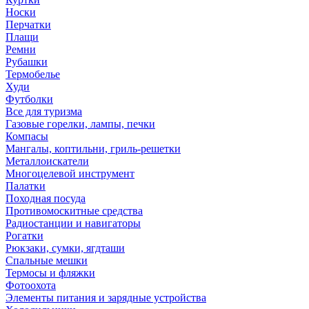
Носки
Перчатки
Плащи
Ремни
Рубашки
Термобелье
Худи
Футболки
Все для туризма
Газовые горелки, лампы, печки
Компасы
Мангалы, коптильни, гриль-решетки
Металлоискатели
Многоцелевой инструмент
Палатки
Походная посуда
Противомоскитные средства
Радиостанции и навигаторы
Рогатки
Рюкзаки, сумки, ягдташи
Спальные мешки
Термосы и фляжки
Фотоохота
Элементы питания и зарядные устройства