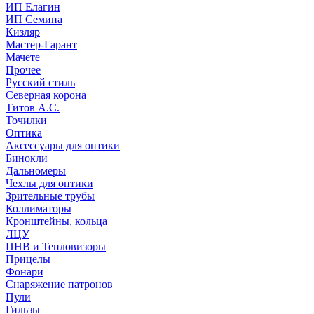
ИП Елагин
ИП Семина
Кизляр
Мастер-Гарант
Мачете
Прочее
Русский стиль
Северная корона
Титов А.С.
Точилки
Оптика
Аксессуары для оптики
Бинокли
Дальномеры
Чехлы для оптики
Зрительные трубы
Коллиматоры
Кронштейны, кольца
ЛЦУ
ПНВ и Тепловизоры
Прицелы
Фонари
Снаряжение патронов
Пули
Гильзы