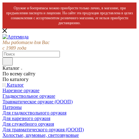
Оружие и боеприпасы можно приобрести только лично, в магазине, при
предъявлении паспорта и лицензии. На сайте эта продукция представлена в целях
ознакомления с ассортиментом розничного магазина, ее нельзя приобрести
дистанционно.
Мы работаем для Вас
с 1989 года
Каталог
По всему сайту
По каталогу
Каталог
Нарезное оружие
Гладкоствольное оружие
Травматическое оружие (ОООП)
Патроны
Для гладкоствольного оружия
Для нарезного оружия
Для служебного оружия
Для травматического оружия (ОООП)
Холостые, шумовые, светозвуковые