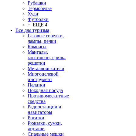
Рубашки
Термобелье
Худи
Футболки
+ ЕЩЕ 4
Все для туризма
Газовые горелки,
лампы, печки
Компасы
Мангалы,
коптильни, гриль-
решетки
Металлоискатели
Многоцелевой
инструмент
Палатки
Походная посуда
Противомоскитные
средства
Радиостанции и
навигаторы
Рогатки
Рюкзаки, сумки,
ягдташи
Спальные мешки