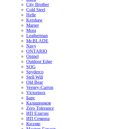
City Brother
Cold Steel
Helle
Kershaw
Marser
Mora
Leatherman
Mr.BLADE
Navy
ONTARIO
Opinel
Outdoor Edge
SOG
Spyderco
Stell Will
Old Bear
Verney-Carron
Victorinox
Барс
Калашников
Zero Tolerance
ИП Елагин
ИП Семина
Кизляр
Мастер-Гарант