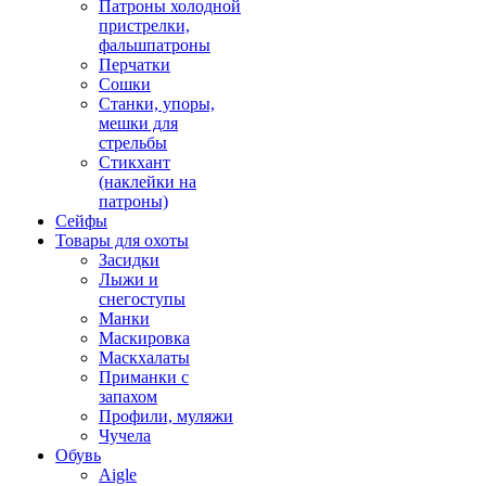
Патроны холодной
пристрелки,
фальшпатроны
Перчатки
Сошки
Станки, упоры,
мешки для
стрельбы
Стикхант
(наклейки на
патроны)
Сейфы
Товары для охоты
Засидки
Лыжи и
снегоступы
Манки
Маскировка
Маскхалаты
Приманки с
запахом
Профили, муляжи
Чучела
Обувь
Aigle