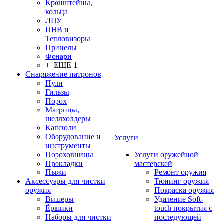
Кронштейны,
кольца
ЛЦУ
ПНВ и
Тепловизоры
Прицелы
Фонари
+ ЕЩЕ 1
Снаряжение патронов
Пули
Гильзы
Порох
Матрицы,
шеллхолдеры
Капсюли
Оборудование и
Услуги
инструменты
Пороховницы
Услуги оружейной
Прокладки
мастерской
Пыжи
Ремонт оружия
Аксессуары для чистки
Тюнинг оружия
оружия
Покраска оружия
Вишеры
Удаление Soft-
Ёршики
touch покрытия с
Наборы для чистки
последующей