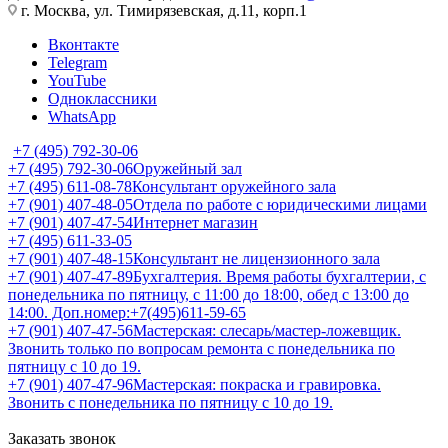
г. Москва, ул. Тимирязевская, д.11, корп.1
Вконтакте
Telegram
YouTube
Одноклассники
WhatsApp
+7 (495) 792-30-06
+7 (495) 792-30-06
Оружейный зал
+7 (495) 611-08-78
Консультант оружейного зала
+7 (901) 407-48-05
Отдела по работе с юридическими лицами
+7 (901) 407-47-54
Интернет магазин
+7 (495) 611-33-05
+7 (901) 407-48-15
Консультант не лицензионного зала
+7 (901) 407-47-89
Бухгалтерия. Время работы бухгалтерии, с
понедельника по пятницу, с 11:00 до 18:00, обед с 13:00 до
14:00. Доп.номер:+7(495)611-59-65
+7 (901) 407-47-56
Мастерская: слесарь/мастер-ложевщик.
Звонить только по вопросам ремонта с понедельника по
пятницу с 10 до 19.
+7 (901) 407-47-96
Мастерская: покраска и гравировка.
Звонить с понедельника по пятницу с 10 до 19.
Заказать звонок